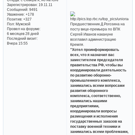
Зарегистрирован
: 19.11.11
Сообщений:
9491
Уважение:
+178
Позитив:
+327
Предшественник Д.Рогозина на
Пол:
Мужской
Провел на форуме:
посту вице-премьера по ВПК
6 месяцев 28 дней
Сергей Иванов накануне
Последний визит:
возглавил администрацию
Вчера 15:55
Кремля.
"Хотел проинформировать
всех, что я назначил вас
заместителем председателя
правительства РФ, чтобы вы
координировали деятельность
по развитию оборонно-
промышленного комплекса,
занимались всеми вопросами
развития оборонного
комплекса, соответственно,
занимались нашими
предприятиями,
координировали вопросы
размещения и исполнения
государственных заказов на
поставку военной техники и
занимались всеми проблемами,