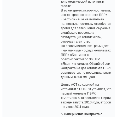
дипломатический источник в
Москве.
В то же время, источник отметил,
что контракт по поставке ПБРК
«Бастион» еще не выполнен
полностью, поскольку «требуется
время для завершения обучения
сирийского персонала
эксплуатации комплексов», -
отмечает агентство.
По словам источника, речь идет
«как минимум» о двух комплектах
ПБРК «Бастион» с
боекомплектом по 36 ПКР
«Яхонт» в каждом. Общий объем
контракта на два комплекта ПБРК
оценивается, по неофициальным
данным, в 300 млн дол.
Центр АСТ со ссылкой на
источники в ОПК РФ уточняет, что
первый комплект ПБРК
«Бастион» был поставлен Сирии
в конце августа 2010 года, второй
– в июне 2011 года.
5. Завершение контракта с