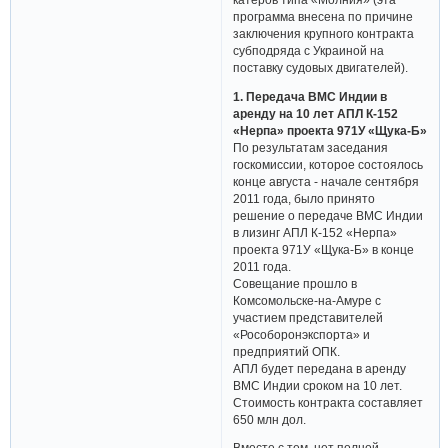
программа внесена по причине
заключения крупного контракта
субподряда с Украиной на
поставку судовых двигателей).
1. Передача ВМС Индии в
аренду на 10 лет АПЛ К-152
«Нерпа» проекта 971У «Щука-Б»
По результатам заседания
госкомиссии, которое состоялось
конце августа - начале сентября
2011 года, было принято
решение о передаче ВМС Индии
в лизинг АПЛ К-152 «Нерпа»
проекта 971У «Щука-Б» в конце
2011 года.
Совещание прошло в
Комсомольске-на-Амуре с
участием представителей
«Рособоронэкспорта» и
предприятий ОПК.
АПЛ будет передана в аренду
ВМС Индии сроком на 10 лет.
Стоимость контракта составляет
650 млн дол.
Вместе с тем, нет полной