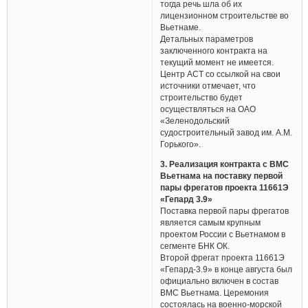
тогда речь шла об их
лицензионном строительстве во
Вьетнаме.
Детальных параметров
заключенного контракта на
текущий момент не имеется.
Центр АСТ со ссылкой на свои
источники отмечает, что
строительство будет
осуществляться на ОАО
«Зеленодольский
судостроительный завод им. А.М.
Горького».
3. Реализация контракта с ВМС
Вьетнама на поставку первой
пары фрегатов проекта 11661Э
«Гепард 3.9»
Поставка первой пары фрегатов
является самым крупным
проектом России с Вьетнамом в
сегменте БНК ОК.
Второй фрегат проекта 11661Э
«Гепард-3.9» в конце августа был
официально включен в состав
ВМС Вьетнама. Церемония
состоялась на военно-морской