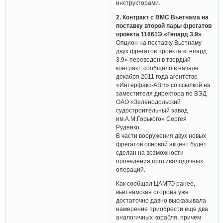
инструкторами.
2. Контракт с ВМС Вьетнама на
поставку второй пары фрегатов
проекта 11661Э «Гепард 3.9»
Опцион на поставку Вьетнаму
двух фрегатов проекта «Гепард
3.9» переведен в твердый
контракт, сообщило в начале
декабря 2011 года агентство
«Интерфакс-АВН» со ссылкой на
заместителя директора по ВЭД
ОАО «Зеленодольский
судостроительный завод
им.А.М.Горького» Сергея
Руденко.
В части вооружения двух новых
фрегатов основой акцент будет
сделан на возможности
проведения противолодочных
операций.
Как сообщал ЦАМТО ранее,
вьетнамская сторона уже
достаточно давно высказывала
намерение приобрести еще два
аналогичных корабля, причем