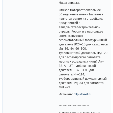
Наша справка:
Омское моторостроительное
объединение имени Баранова
является одним из старейших
предприятий в
авиадвигателестроительной
отрасли России и в настоящее
время выпускает
вспомогательный газотурбинный
двигатель ВСУ–10 для самолётов
Ил–86, Ил–96–300,
турбовинтовой двигатель ТВД–20
для пассажирского самолёта
местных воздушных линий Ан–
38, Ан–3Т, турбовинтовой
двигатель ТВ7–117С для
самолёта Ил–114,
турбореактивный двухконтурный
двигатель РД–33 для самолёта
МиГ–29.
Источник:
http://file-rf.ru
.
************************