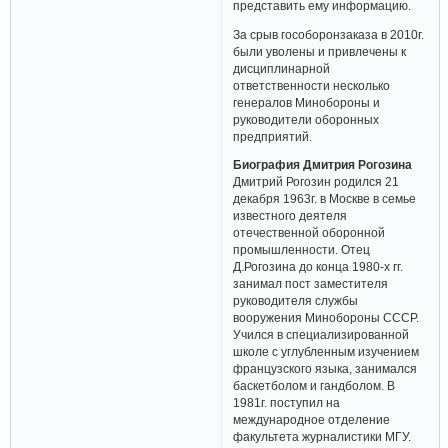
представить ему информацию.
За срыв гособоронзаказа в 2010г.
были уволены и привлечены к
дисциплинарной
ответственности несколько
генералов Минобороны и
руководители оборонных
предприятий.
Биография Дмитрия Рогозина
Дмитрий Рогозин родился 21
декабря 1963г. в Москве в семье
известного деятеля
отечественной оборонной
промышленности. Отец
Д.Рогозина до конца 1980-х гг.
занимал пост заместителя
руководителя службы
вооружения Минобороны СССР.
Учился в специализированной
школе с углубленным изучением
французского языка, занимался
баскетболом и гандболом. В
1981г. поступил на
международное отделение
факультета журналистики МГУ.