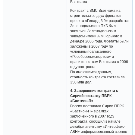
Вьетнама.
Контракт с ВМС Вьетнама на
строительство двух фрегатов
проекта «Гепард-3.9» разработки
Зеленодольского ПКБ был
заключен Зеленодольским
заводом имени А.М.Горького в
декабре 2006 года. Фрегаты были
заложены в 2007 году по
условиям подписанного
«Рособоронэкспортом» и
правительством Вьетнама в 2006
году контракта.
По имеющимся данным,
стоимость контракта составила
350 млн дол.
4. Завершение контракта с
Сирией поставку ПБРК
«Бастион-П»
Россия поставила Сирии ПБРК
«Бастион-П» в рамках
заключенного в 2007 году
контракта, сообщил в начале
декабря агентству «Интерфакс-
АВН» информированный военно-