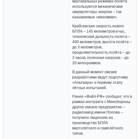
вертикальных режимах полёта
используются механические
аккумуляторы энергии – так
называемые «маховики».
Крейсерская скорость нового
БПЛА – 145 километров в час,
техническая дальность полета –
400 километров, высота полёта –
до 3 километров,
продолжительность полёта – до
3 часов, полезная нагрузка – до
20 килограммов.
В данный момент омские
разработчики ведут подготовку
«Альтаира» к первому этапу
лётных испытаний.
Ранее «Файл-РФ» сообщал, что в
рамках контракта с Минобороны
другое омское предприятие –
радиозавод имени Попова –
получило лицензию на
производство БПЛА
вертолётного и самолётного
типов.