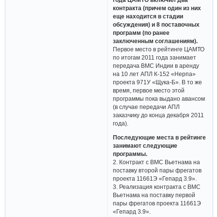
контракта (причем один из них
еще находится в стадии
обсуждения) и 8 поставочных
программ (по ранее
заключенным соглашениям).
Первое место в рейтинге ЦАМТО
по итогам 2011 года занимает
передача ВМС Индии в аренду
на 10 лет АПЛ К-152 «Нерпа»
проекта 971У «Щука-Б». В то же
время, первое место этой
программы пока выдано авансом
(в случае передачи АПЛ
заказчику до конца декабря 2011
года).
Последующие места в рейтинге
занимают следующие
программы.
2. Контракт с ВМС Вьетнама на
поставку второй пары фрегатов
проекта 11661Э «Гепард 3.9».
3. Реализация контракта с ВМС
Вьетнама на поставку первой
пары фрегатов проекта 11661Э
«Гепард 3.9».