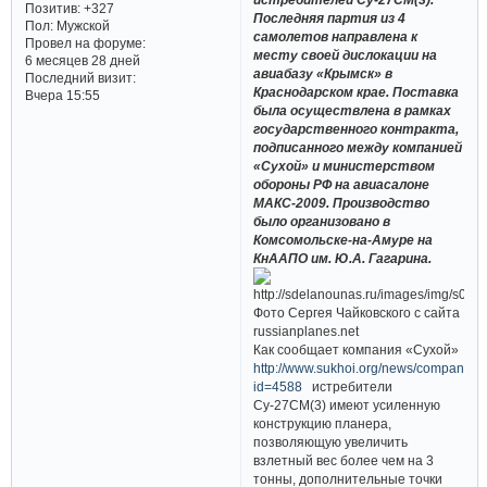
Позитив:
+327
Последняя партия из 4
Пол:
Мужской
самолетов направлена к
Провел на форуме:
месту своей дислокации на
6 месяцев 28 дней
авиабазу «Крымск» в
Последний визит:
Краснодарском крае. Поставка
Вчера 15:55
была осуществлена в рамках
государственного контракта,
подписанного между компанией
«Сухой» и министерством
обороны РФ на авиасалоне
МАКС-2009. Производство
было организовано в
Комсомольске-на-Амуре на
КнААПО им. Ю.А. Гагарина.
Фото Сергея Чайковского с сайта
russianplanes.net
Как сообщает компания «Сухой»
http://www.sukhoi.org/news/company/?
id=4588
истребители
Су-27СМ(3) имеют усиленную
конструкцию планера,
позволяющую увеличить
взлетный вес более чем на 3
тонны, дополнительные точки