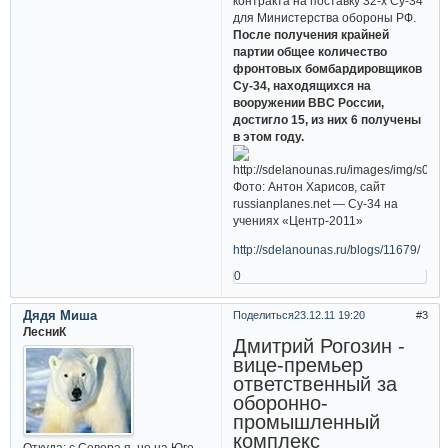
контракта на поставку 32-х Су-34
для Министерства обороны РФ.
После получения крайней
партии общее количество
фронтовых бомбардировщиков
Су-34, находящихся на
вооружении ВВС России,
достигло 15, из них 6 получены
в этом году.
Фото: Антон Харисов, сайт
russianplanes.net — Су-34 на
учениях «Центр-2011»
http://sdelanounas.ru/blogs/11679/
0
Дядя Миша
Поделиться
23.12.11 19:20
3
ЛесниК
Дмитрий Рогозин -
вице-премьер
ответственный за
оборонно-
промышленный
комплекс
Откуда:
с Севера я, но на Юге