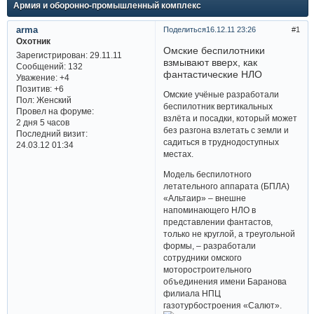
Армия и оборонно-промышленный комплекс
arma
Поделиться
16.12.11 23:26
1
Охотник
Омские беспилотники
Зарегистрирован
: 29.11.11
взмывают вверх, как
Сообщений:
132
фантастические НЛО
Уважение:
+4
Позитив:
+6
Омские учёные разработали
Пол:
Женский
беспилотник вертикальных
Провел на форуме:
взлёта и посадки, который может
2 дня 5 часов
без разгона взлетать с земли и
Последний визит:
садиться в труднодоступных
24.03.12 01:34
местах.
Модель беспилотного
летательного аппарата (БПЛА)
«Альтаир» – внешне
напоминающего НЛО в
представлении фантастов,
только не круглой, а треугольной
формы, – разработали
сотрудники омского
моторостроительного
объединения имени Баранова
филиала НПЦ
газотурбостроения «Салют».