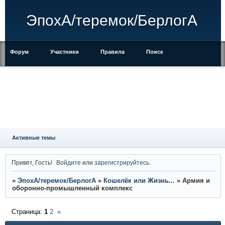
ЭпохА/теремок/БерлогА
Форум
Участники
Правила
Поиск
Регистрация
Войти
Активные темы
Привет, Гость!
Войдите
или
зарегистрируйтесь
.
»
ЭпохА/теремок/БерлогА
»
Кошелёк или Жизнь...
»
Армия и
оборонно-промышленный комплекс
Страница:
1
2
»