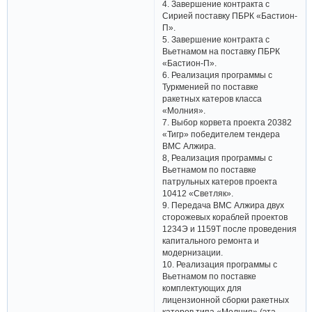
4. Завершение контракта с
Сирией поставку ПБРК «Бастион-
П».
5. Завершение контракта с
Вьетнамом на поставку ПБРК
«Бастион-П».
6. Реализация программы с
Туркменией по поставке
ракетных катеров класса
«Молния».
7. Выбор корвета проекта 20382
«Тигр» победителем тендера
ВМС Алжира.
8, Реализация программы с
Вьетнамом по поставке
патрульных катеров проекта
10412 «Светляк».
9. Передача ВМС Алжира двух
сторожевых кораблей проектов
1234Э и 1159Т после проведения
капитального ремонта и
модернизации.
10. Реализация программы с
Вьетнамом по поставке
комплектующих для
лицензионной сборки ракетных
катеров типа «Молния» (эта