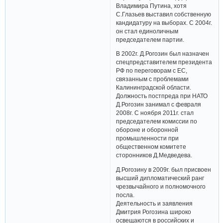
Владимира Путина, хотя
С.Глазьев выставил собственную
кандидатуру на выборах. С 2004г.
он стал единоличным
председателем партии.
В 2002г. Д.Рогозин был назначен
спецпредставителем президента
РФ по переговорам с ЕС,
связанным с проблемами
Калининградской области.
Должность постпреда при НАТО
Д.Рогозин занимал с февраля
2008г. С ноября 2011г. стал
председателем комиссии по
обороне и оборонной
промышленности при
общественном комитете
сторонников Д.Медведева.
Д.Рогозину в 2009г. был присвоен
высший дипломатический ранг
чрезвычайного и полномочного
посла.
Деятельность и заявления
Дмитрия Рогозина широко
освещаются в российских и