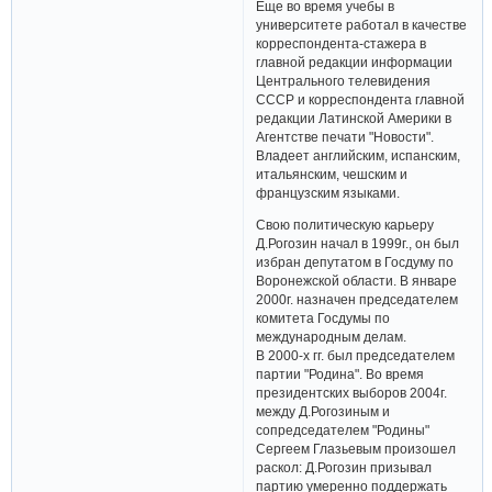
Еще во время учебы в
университете работал в качестве
корреспондента-стажера в
главной редакции информации
Центрального телевидения
СССР и корреспондента главной
редакции Латинской Америки в
Агентстве печати "Новости".
Владеет английским, испанским,
итальянским, чешским и
французским языками.
Свою политическую карьеру
Д.Рогозин начал в 1999г., он был
избран депутатом в Госдуму по
Воронежской области. В январе
2000г. назначен председателем
комитета Госдумы по
международным делам.
В 2000-х гг. был председателем
партии "Родина". Во время
президентских выборов 2004г.
между Д.Рогозиным и
сопредседателем "Родины"
Сергеем Глазьевым произошел
раскол: Д.Рогозин призывал
партию умеренно поддержать