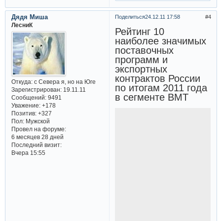
Дядя Миша
Поделиться
24.12.11 17:58
4
ЛесниК
Рейтинг 10
наиболее значимых
поставочных
программ и
экспортных
контрактов России
Откуда:
с Севера я, но на Юге
по итогам 2011 года
Зарегистрирован
: 19.11.11
в сегменте ВМТ
Сообщений:
9491
Уважение:
+178
Позитив:
+327
Пол:
Мужской
Провел на форуме:
6 месяцев 28 дней
Последний визит:
Вчера 15:55