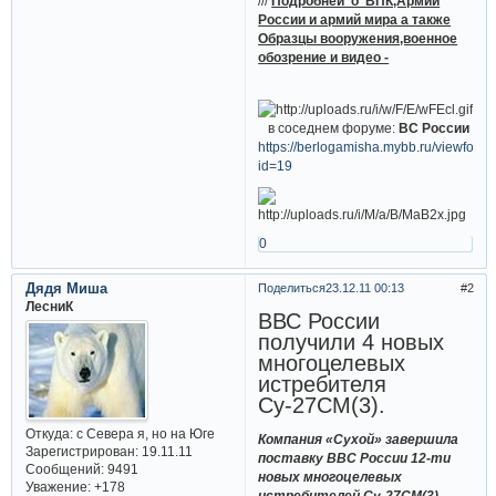
///
Подробней о ВПК,Армии
России и армий мира а также
Образцы вооружения,военное
обозрение и видео -
в соседнем форуме:
ВС России
https://berlogamisha.mybb.ru/viewforu
id=19
0
Дядя Миша
Поделиться
23.12.11 00:13
2
ЛесниК
ВВС России
получили 4 новых
многоцелевых
истребителя
Су-27СМ(3).
Откуда:
с Севера я, но на Юге
Компания «Сухой» завершила
Зарегистрирован
: 19.11.11
поставку ВВС России 12-ти
Сообщений:
9491
новых многоцелевых
Уважение:
+178
истребителей Су-27СМ(3).