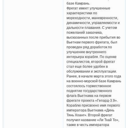
базе Камрань.
Фрегат имеет улучшенные
характеристики по
мореходности, маневренности,
динамичности, управляемости и
дальности плавания. С учетом
пожеланий заказчика,
высказанных после прибытия во
Вьетнам первого фрегата, был
проведен ряд доработок по
улучшению внутреннего
интерьера корабля. По оценке
специалистов, второй фрегат
стал еще более удобен в
обслуживании и эксплуатации.
Ранее, в начале марта этого года
на военно-морской базе Камрань
состоялось торжественное
поднятие государственного
флага Вьетнама на первом
фрегате проекта «Гепард-3.9».
Кораблю присвоено имя первого
императора Вьетнама «Динь
Тянь Хоанг». Второй фрегат
получил название «Ли Тхай То»,
также в честь императора