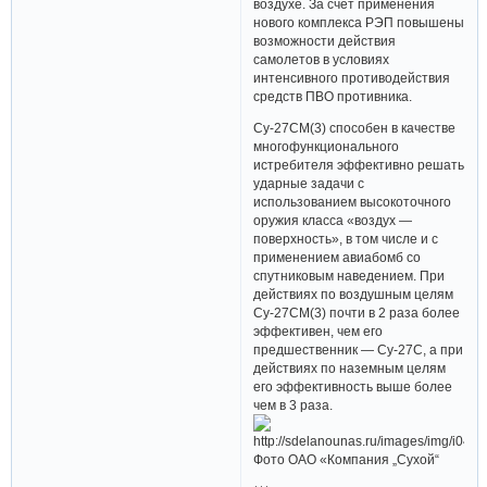
воздухе. За счет применения
нового комплекса РЭП повышены
возможности действия
самолетов в условиях
интенсивного противодействия
средств ПВО противника.
Су-27СМ(3) способен в качестве
многофункционального
истребителя эффективно решать
ударные задачи с
использованием высокоточного
оружия класса «воздух —
поверхность», в том числе и с
применением авиабомб со
спутниковым наведением. При
действиях по воздушным целям
Су-27СМ(3) почти в 2 раза более
эффективен, чем его
предшественник — Су-27С, а при
действиях по наземным целям
его эффективность выше более
чем в 3 раза.
Фото ОАО «Компания „Сухой“