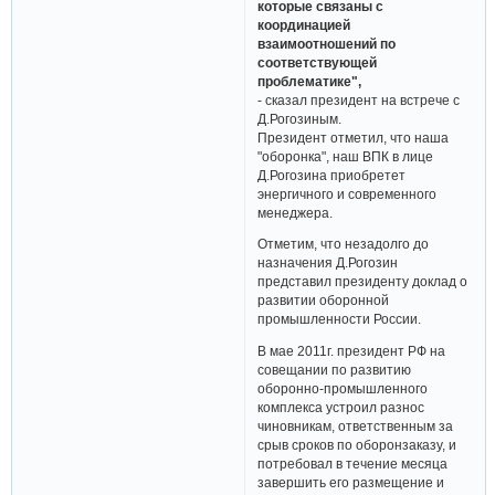
которые связаны с
координацией
взаимоотношений по
соответствующей
проблематике",
- сказал президент на встрече с
Д.Рогозиным.
Президент отметил, что наша
"оборонка", наш ВПК в лице
Д.Рогозина приобретет
энергичного и современного
менеджера.
Отметим, что незадолго до
назначения Д.Рогозин
представил президенту доклад о
развитии оборонной
промышленности России.
В мае 2011г. президент РФ на
совещании по развитию
оборонно-промышленного
комплекса устроил разнос
чиновникам, ответственным за
срыв сроков по оборонзаказу, и
потребовал в течение месяца
завершить его размещение и