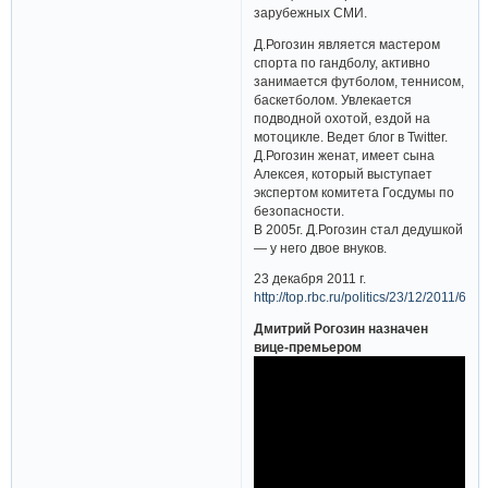
зарубежных СМИ.
Д.Рогозин является мастером
спорта по гандболу, активно
занимается футболом, теннисом,
баскетболом. Увлекается
подводной охотой, ездой на
мотоцикле. Ведет блог в Twitter.
Д.Рогозин женат, имеет сына
Алексея, который выступает
экспертом комитета Госдумы по
безопасности.
В 2005г. Д.Рогозин стал дедушкой
— у него двое внуков.
23 декабря 2011 г.
http://top.rbc.ru/politics/23/12/2011/63
Дмитрий Рогозин назначен
вице-премьером