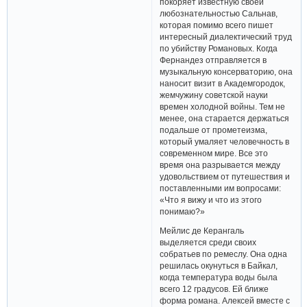
покоряет известную своей
любознательностью Сальнав,
которая помимо всего пишет
интересный диалектический труд
по убийству Романовых. Когда
Фернандез отправляется в
музыкальную консерваторию, она
наносит визит в Академгородок,
жемчужину советской науки
времен холодной войны. Тем не
менее, она старается держаться
подальше от прометеизма,
который умаляет человечность в
современном мире. Все это
время она разрывается между
удовольствием от путешествия и
поставленными им вопросами:
«Что я вижу и что из этого
понимаю?»
Мейлис де Керангаль
выделяется среди своих
собратьев по ремеслу. Она одна
решилась окунуться в Байкал,
когда температура воды была
всего 12 градусов. Ей ближе
форма романа. Алексей вместе с