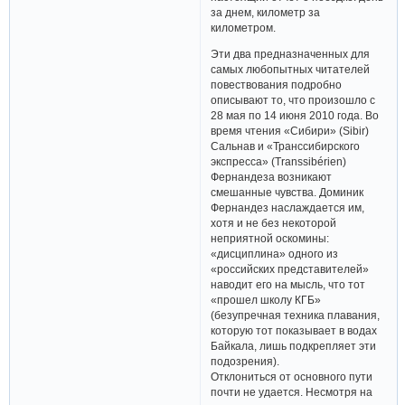
за днем, километр за
километром.
Эти два предназначенных для
самых любопытных читателей
повествования подробно
описывают то, что произошло с
28 мая по 14 июня 2010 года. Во
время чтения «Сибири» (Sibir)
Сальнав и «Транссибирского
экспресса» (Transsibérien)
Фернандеза возникают
смешанные чувства. Доминик
Фернандез наслаждается им,
хотя и не без некоторой
неприятной оскомины:
«дисциплина» одного из
«российских представителей»
наводит его на мысль, что тот
«прошел школу КГБ»
(безупречная техника плавания,
которую тот показывает в водах
Байкала, лишь подкрепляет эти
подозрения).
Отклониться от основного пути
почти не удается. Несмотря на