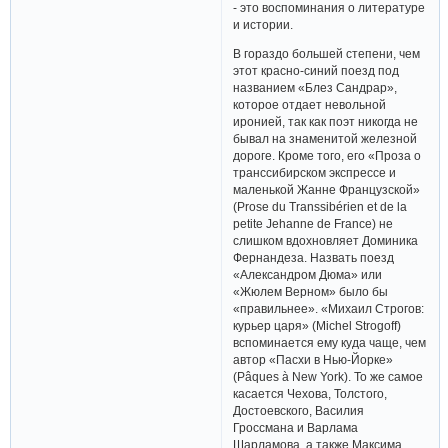
- это воспоминания о литературе
и истории.
В гораздо большей степени, чем
этот красно-синий поезд под
названием «Блез Сандрар»,
которое отдает невольной
иронией, так как поэт никогда не
бывал на знаменитой железной
дороге. Кроме того, его «Проза о
транссибирском экспрессе и
маленькой Жанне Французской»
(Prose du Transsibérien et de la
petite Jehanne de France) не
слишком вдохновляет Доминика
Фернандеза. Назвать поезд
«Александром Дюма» или
«Жюлем Верном» было бы
«правильнее». «Михаил Строгов:
курьер царя» (Michel Strogoff)
вспоминается ему куда чаще, чем
автор «Пасхи в Нью-Йорке»
(Pâques à New York). То же самое
касается Чехова, Толстого,
Достоевского, Василия
Гроссмана и Варлама
Шарламова, а также Максима