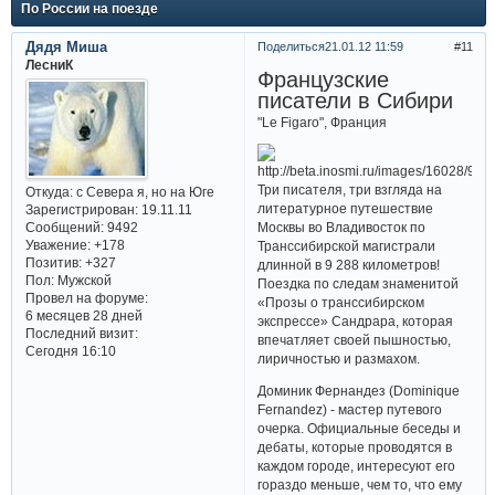
По России на поезде
Дядя Миша
Поделиться
21.01.12 11:59
11
ЛесниК
Французские
писатели в Сибири
"Le Figaro", Франция
Три писателя, три взгляда на
Откуда:
с Севера я, но на Юге
литературное путешествие
Зарегистрирован
: 19.11.11
Сообщений:
9492
Москвы во Владивосток по
Уважение:
+178
Транссибирской магистрали
Позитив:
+327
длинной в 9 288 километров!
Пол:
Мужской
Поездка по следам знаменитой
Провел на форуме:
«Прозы о транссибирском
6 месяцев 28 дней
экспрессе» Сандрара, которая
Последний визит:
впечатляет своей пышностью,
Сегодня 16:10
лиричностью и размахом.
Доминик Фернандез (Dominique
Fernandez) - мастер путевого
очерка. Официальные беседы и
дебаты, которые проводятся в
каждом городе, интересуют его
гораздо меньше, чем то, что ему