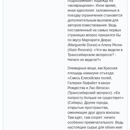
подразумевает надежду на
«возвращение». Иное время,
иная идеология: заложенные в
поездку ограничения становятся
дополнительным вызовом для
авторов повествования. Ведь
поставленный на самых первых
страницах вопрос пришелся бы
по вкусу Маргарите Дюрас
(Marguerite Duras) и Алену Ресне
(Alain Resnais): «Что вы видели в
Транссибирском экспрессе? -
Ничего не видели?»
Очевидные вещи, как Красная
площадь накануне отъезда:
«Смесь Елисейских полей,
Галереи Лафайет в канун
Рождества и Лас-Вегаса»
(Транссибирский экспресс). «Ее
попросту больше не существует»
(Сибирь). Другие города,
открытые пространства,
сменяющие друг друга вокзалы.
Там едят, там спорят: ничего
особенно примечательного. Ведь
настоящее сырье для обоих книг