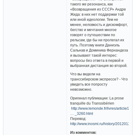
такого же резонанса, как
«Возвращения из СССР» Андре
Жида: в них нет поддержки той
или иной идеологии. Тем не
менее, неловкость и дискомфорт,
бегство и мечтания многое
говорят о путешествии по
рельсам, где бы ни пролегал их
путь. Поэтому книги Даниэль
Сальнав и Доминика Фернандеза
и вызывают такой интерес:
вопросы без ответа в первой и
выбранная дистанция во второй.
Что вы видели на
транссибирском экспрессе? - Что
увидеть все попросту
невозможно.
Оригинал публикации: La prose
tranquille du Transsibérien
http://www.lemonde.fr/livres/article/20
… _3260.html
Перевод:
http://www.inosmi.ru/history/20120128
Из комментов: