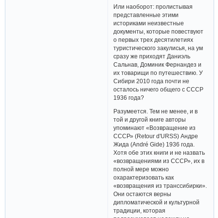
Или наоборот: пролистывая
представленные этими
историками неизвестные
документы, которые повествуют
о первых трех десятилетиях
туристического закулисья, на ум
сразу же приходят Даниэль
Сальнав, Доминик Фернандез и
их товарищи по путешествию. У
Сибири 2010 года почти не
осталось ничего общего с СССР
1936 года?
Разумеется. Тем не менее, и в
той и другой книге авторы
упоминают «Возвращение из
СССР» (Retour d'URSS) Андре
Жида (André Gide) 1936 года.
Хотя обе этих книги и не назвать
«возвращениями из СССР», их в
полной мере можно
охарактеризовать как
«возвращения из транссибирки».
Они остаются верны
дипломатической и культурной
традиции, которая