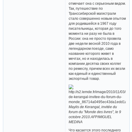
отмечает она с серьезным видом.
Так, путешествие по
Транссибирской магистрали
стало совершенно новым опытом
для родившейся в 1967 году
писательницы, которая до того
момента ни разу не была в
России: она не просто провела
две недели весной 2010 года в
легендарном поезде, само
название которого живет в
мечтах, но и находилась в
компании десятка своих коллег
по ремеслу, причем всех их везли
как единый и единственный
экспортный товар.
Maylis de Kerangal, invitée du
forum du "Monde des livres", le 9
octobre 2010.AFP/MIGUEL
MEDINA
Что касается этого последнего