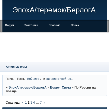
ЭпохА/теремок/БерлогА
Форум
Участники
Правила
Поиск
Регистрация
Войти
Активные темы
Привет, Гость!
Войдите
или
зарегистрируйтесь
.
»
ЭпохА/теремок/БерлогА
»
Вокруг Света
»
По России на
поезде
Страница:
«
1
2
3
4
…
7
»