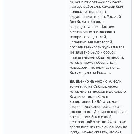
лучше и не хуже других людей.
Там все работали. Каждый был
полностью поглощен
окружающим, то есть Россией.
Все были собраны и
сосредоточены». Никаких
бесконечных разговоров о
коварстве издателей,
непонимании читателей,
посредственности журналистов.
Не заметно было и особой
«писательской общительности,
которая может обернуться
кошмаром, - вспоминает она. -
Все уходило на Россию».
Да, именно на Россию. А, если
точнее, то на Сибирь, через
которую они проехали до самого
Владивостока. «Земля
депортаций, ГУЛАГа, другая
сторона железного занавеса, -
говорит она. - Для меня встреча с
россиянами была самой
невероятной экзотикой». В то же
время путешествия ей отнюдь не
чужды: можно сказать, что она