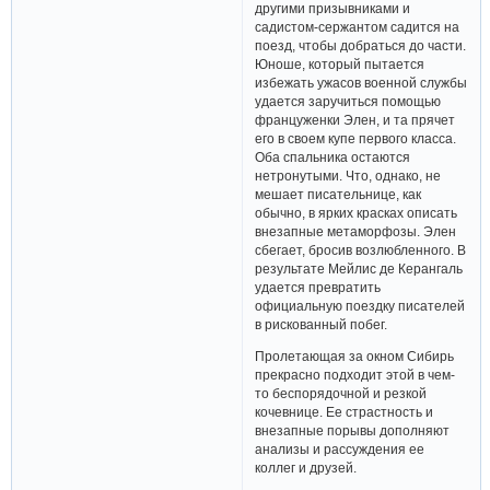
другими призывниками и
садистом-сержантом садится на
поезд, чтобы добраться до части.
Юноше, который пытается
избежать ужасов военной службы
удается заручиться помощью
француженки Элен, и та прячет
его в своем купе первого класса.
Оба спальника остаются
нетронутыми. Что, однако, не
мешает писательнице, как
обычно, в ярких красках описать
внезапные метаморфозы. Элен
сбегает, бросив возлюбленного. В
результате Мейлис де Керангаль
удается превратить
официальную поездку писателей
в рискованный побег.
Пролетающая за окном Сибирь
прекрасно подходит этой в чем-
то беспорядочной и резкой
кочевнице. Ее страстность и
внезапные порывы дополняют
анализы и рассуждения ее
коллег и друзей.