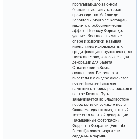
проплывающую за окном
бесконечную тайгу, которая
производит на Мейлис де
Керангаль (Maylis de Kerangal)
какой-то стробоскопический
эффект. Повсюду Фернандез
уделяет большое внимание
опере и живописи, называя
имена таких малоизвестных
среди французов художников, как
Николай Рерих, который создал
декорации для балета
Стравинского «Весна
священная». Вспоминают
писатели и о лидере акмеистов
поэте Николае Гумилеве,
памятник которому расположен в
центре Казани. Путь
заканчивается во Владивостоке
перед могилой великого поэта
Осипа Мандельштама, который
тоже стал жертвой депортации.
Насыщенные фотографии
Ферранта Ферранти (Ferrante
Ferranti) иллюстрируют эти
сердечные порывы.