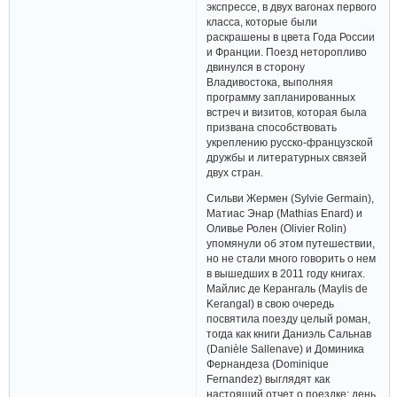
экспрессе, в двух вагонах первого
класса, которые были
раскрашены в цвета Года России
и Франции. Поезд неторопливо
двинулся в сторону
Владивостока, выполняя
программу запланированных
встреч и визитов, которая была
призвана способствовать
укреплению русско-французской
дружбы и литературных связей
двух стран.
Сильви Жермен (Sylvie Germain),
Матиас Энар (Mathias Enard) и
Оливье Ролен (Olivier Rolin)
упомянули об этом путешествии,
но не стали много говорить о нем
в вышедших в 2011 году книгах.
Майлис де Керангаль (Maylis de
Kerangal) в свою очередь
посвятила поезду целый роман,
тогда как книги Даниэль Сальнав
(Danièle Sallenave) и Доминика
Фернандеза (Dominique
Fernandez) выглядят как
настоящий отчет о поездке: день