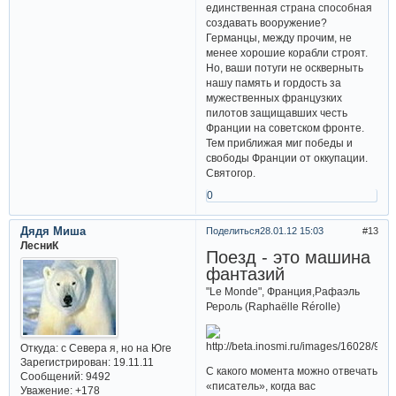
единственная страна способная
создавать вооружение?
Германцы, между прочим, не
менее хорошие корабли строят.
Но, ваши потуги не оскверныть
нашу память и гордость за
мужественных французких
пилотов защищавших честь
Франции на советском фронте.
Тем приближая миг победы и
свободы Франции от оккупации.
Святогор.
0
Дядя Миша
Поделиться
28.01.12 15:03
13
ЛесниК
Поезд - это машина
фантазий
"Le Monde", Франция,Рафаэль
Рероль (Raphaëlle Rérolle)
Откуда:
с Севера я, но на Юге
Зарегистрирован
: 19.11.11
С какого момента можно отвечать
Сообщений:
9492
«писатель», когда вас
Уважение:
+178