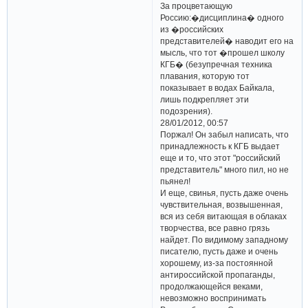
За процветающую
Россию:�дисциплина� одного
из �российских
представителей� наводит его на
мысль, что тот �прошел школу
КГБ� (безупречная техника
плавания, которую тот
показывает в водах Байкала,
лишь подкрепляет эти
подозрения).
28/01/2012, 00:57
Поржал! Он забыл написать, что
принадлежность к КГБ выдает
еще и то, что этот "российский
представитель" много пил, но не
пьянел!
И еще, свинья, пусть даже очень
чувствительная, возвышенная,
вся из себя витающая в облаках
творчества, все равно грязь
найдет. По видимому западному
писателю, пусть даже и очень
хорошему, из-за постоянной
антироссийской пропаганды,
продолжающейся веками,
невозможно воспринимать