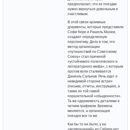
предполагает, что из поездки
нужно вернуться довольным и
счастливым.
В этой связи архивные
документы, которые представили
Софи Кере и Рашель Мазюи,
создают определенную
перспективу. Дело в том, что
метод организации
«путешествий по Советскому
Союзу» стал причиной
«устойчивого политического и
литературного мифа», с которым
против воли сталкивается
Даниэль Сальнав. Речь идет о
невидимой стороне встреч
(письма, отчеты, инструкции), а
также их той самой
поразительной «обыденности».
Та же одержимость деталями и
четким графиком. Времена
меняются, а организация
поездок все та же.
Как бы то ни было, у ее
«возвращений» из Сибири нет