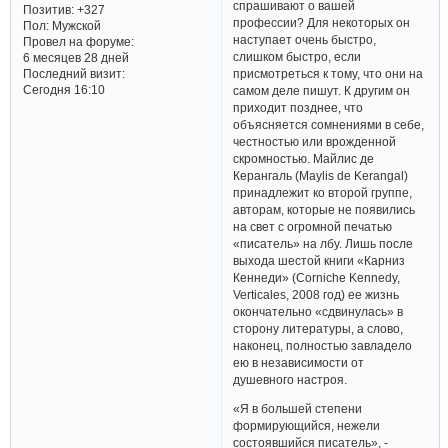
спрашивают о вашей
Позитив:
+327
профессии? Для некоторых он
Пол:
Мужской
наступает очень быстро,
Провел на форуме:
слишком быстро, если
6 месяцев 28 дней
Последний визит:
присмотреться к тому, что они на
Сегодня 16:10
самом деле пишут. К другим он
приходит позднее, что
объясняется сомнениями в себе,
честностью или врожденной
скромностью. Майлис де
Керангаль (Maylis de Kerangal)
принадлежит ко второй группе,
авторам, которые не появились
на свет с огромной печатью
«писатель» на лбу. Лишь после
выхода шестой книги «Карниз
Кеннеди» (Corniche Kennedy,
Verticales, 2008 год) ее жизнь
окончательно «сдвинулась» в
сторону литературы, а слово,
наконец, полностью завладело
ею в независимости от
душевного настроя.
«Я в большей степени
формирующийся, нежели
состоявшийся писатель», -