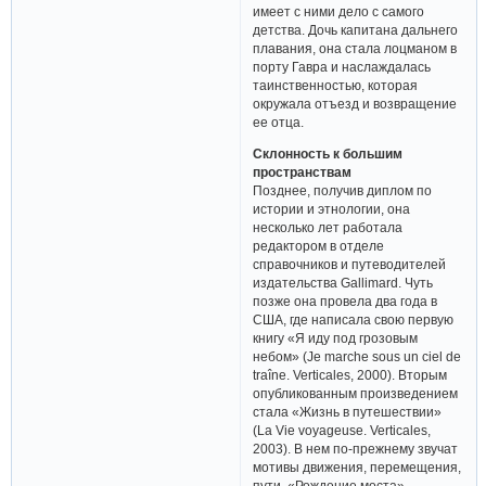
имеет с ними дело с самого
детства. Дочь капитана дальнего
плавания, она стала лоцманом в
порту Гавра и наслаждалась
таинственностью, которая
окружала отъезд и возвращение
ее отца.
Склонность к большим
пространствам
Позднее, получив диплом по
истории и этнологии, она
несколько лет работала
редактором в отделе
справочников и путеводителей
издательства Gallimard. Чуть
позже она провела два года в
США, где написала свою первую
книгу «Я иду под грозовым
небом» (Je marche sous un ciel de
traîne. Verticales, 2000). Вторым
опубликованным произведением
стала «Жизнь в путешествии»
(La Vie voyageuse. Verticales,
2003). В нем по-прежнему звучат
мотивы движения, перемещения,
пути. «Рождение моста»