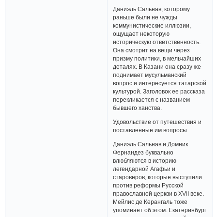
Даниэль Сальнав, которому
раньше были не чужды
коммунистические иллюзии,
ощущает некоторую
историческую ответственность.
Она смотрит на вещи через
призму политики, в мельчайших
деталях. В Казани она сразу же
поднимает мусульманский
вопрос и интересуется татарской
культурой. Заголовок ее рассказа
перекликается с названием
бывшего ханства.
Удовольствие от путешествия и
поставленные им вопросы
Даниэль Сальнав и Домник
Фернандез буквально
влюбляются в историю
легендарной Агафьи и
староверов, которые выступили
против реформы Русской
православной церкви в XVII веке.
Мейлис де Керангаль тоже
упоминает об этом. Екатеринбург