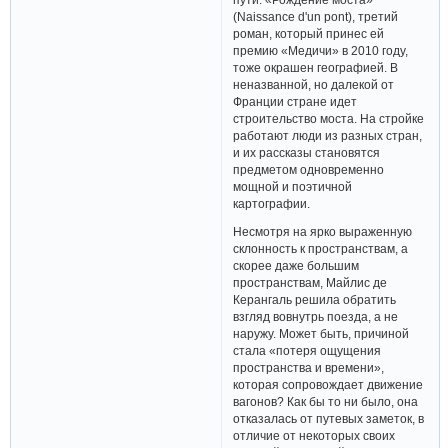
(Naissance d'un pont), третий
роман, который принес ей
премию «Медичи» в 2010 году,
тоже окрашен географией. В
неназванной, но далекой от
Франции стране идет
строительство моста. На стройке
работают люди из разных стран,
и их рассказы становятся
предметом одновременно
мощной и поэтичной
картографии.
Несмотря на ярко выраженную
склонность к пространствам, а
скорее даже большим
пространствам, Майлис де
Керангаль решила обратить
взгляд вовнутрь поезда, а не
наружу. Может быть, причиной
стала «потеря ощущения
пространства и времени»,
которая сопровождает движение
вагонов? Как бы то ни было, она
отказалась от путевых заметок, в
отличие от некоторых своих