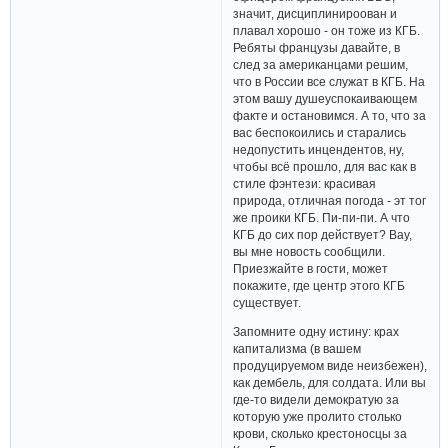
значит, дисциплинироован и
плавал хорошо - он тоже из КГБ.
Ребяты французы давайте, в
след за американцами решим,
что в России все служат в КГБ. На
этом вашу душеуспокаивающем
факте и остановимся. А то, что за
вас беспокоились и старались
недопустить инцендентов, ну,
чтобы всё прошло, для вас как в
стиле фэнтези: красивая
природа, отличная погода - эт тог
же проики КГБ. Пи-пи-пи. А что
КГБ до сих пор действует? Вау,
вы мне новость сообщили.
Приезжайте в гости, может
покажите, где центр этого КГБ
существует.
Запомните одну истину: крах
капитализма (в вашем
продуцируемом виде неизбежен),
как дембель, для солдата. Или вы
где-то видели демократую за
которую уже пролито столько
крови, сколько крестоносцы за