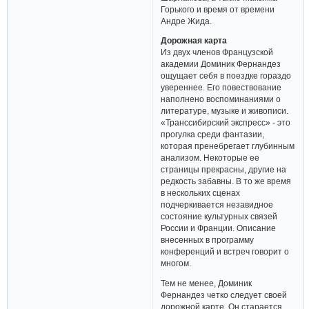
Горького и время от времени
Андре Жида.
Дорожная карта
Из двух членов Французской
академии Доминик Фернандез
ощущает себя в поездке гораздо
увереннее. Его повествование
наполнено воспоминаниями о
литературе, музыке и живописи.
«Транссибирский экспресс» - это
прогулка среди фантазии,
которая пренебрегает глубинным
анализом. Некоторые ее
страницы прекрасны, другие на
редкость забавны. В то же время
в нескольких сценах
подчеркивается незавидное
состояние культурных связей
России и Франции. Описание
внесенных в программу
конференций и встреч говорит о
многом.
Тем не менее, Доминик
Фернандез четко следует своей
дорожной карте. Он старается