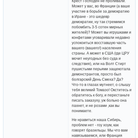
Крест Господен не проливали.
Может у вас, во Франции (а ваше
участие в борьбе за демократию
в Иране - это шедевр
демократии, ну так стремимся
побомбить 3-5 сотен мирных
жителей)? Может вы игрушками и
конфетами уговаривали недавно
успокоиться восставшую часть
вашего (вашего!) населения
страны. А может в США (где ЦРУ
мочит неугодных без суда и
следствия), или на Волт Стирт
пушистыми перьями защекотала
демонстрантов, просто был
болгарский День Смеха? Да?
Что-то в глазах мутнеет, о слышу
тебя великий Томазо! Окститесь и
обратитесь к богу, и перестаньте
писать заказуху, уж больно она
пахнет, и не розами ,как вы
понимаете.
Не нравиться наша Сибирь,
проблем нет - гоу хоум, как
говорят бразильцы. Мы что вам
навязываемся, или Франция