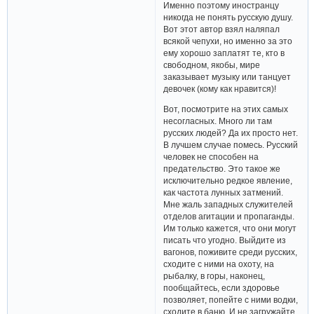
Именно поэтому иностранцу
никогда не понять русскую душу.
Вот этот автор взял наляпал
всякой чепухи, но именно за это
ему хорошо заплатят те, кто в
свободном, якобы, мире
заказывает музыку или танцует
девочек (кому как нравится)!
Вот, посмотрите на этих самых
несогласных. Много ли там
русских людей? Да их просто нет.
В лучшем случае помесь. Русский
человек не способен на
предательство. Это такое же
исключительно редкое явление,
как частота лунных затмений.
Мне жаль западных служителей
отделов агитации и пропаганды.
Им только кажется, что они могут
писать что угодно. Выйдите из
вагонов, поживите среди русских,
сходите с ними на охоту, на
рыбалку, в горы, наконец,
пообщайтесь, если здоровье
позволяет, попейте с ними водки,
сходите в баню. И не загружайте