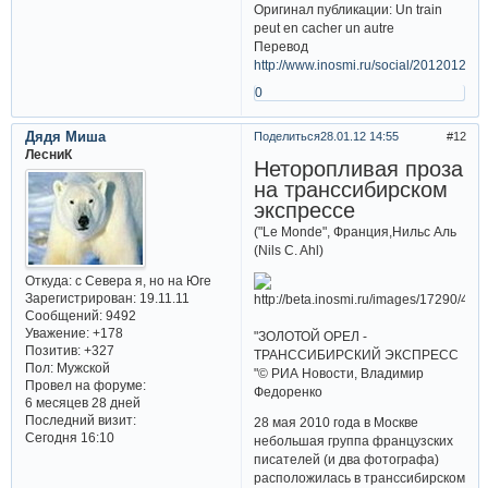
Оригинал публикации: Un train
peut en cacher un autre
Перевод
http://www.inosmi.ru/social/20120121/
0
Дядя Миша
Поделиться
28.01.12 14:55
12
ЛесниК
Неторопливая проза
на транссибирском
экспрессе
("Le Monde", Франция,Нильс Аль
(Nils C. Ahl)
Откуда:
с Севера я, но на Юге
Зарегистрирован
: 19.11.11
Сообщений:
9492
Уважение:
+178
"ЗОЛОТОЙ ОРЕЛ -
Позитив:
+327
ТРАНССИБИРСКИЙ ЭКСПРЕСС
Пол:
Мужской
"© РИА Новости, Владимир
Провел на форуме:
Федоренко
6 месяцев 28 дней
Последний визит:
28 мая 2010 года в Москве
Сегодня 16:10
небольшая группа французских
писателей (и два фотографа)
расположилась в транссибирском