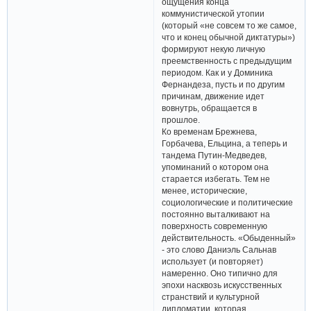
ощущения конца
коммунистической утопии
(который «не совсем то же самое,
что и конец обычной диктатуры»)
формируют некую личную
преемственность с предыдущим
периодом. Как и у Доминика
Фернандеза, пусть и по другим
причинам, движение идет
вовнутрь, обращается в
прошлое.
Ко временам Брежнева,
Горбачева, Ельцина, а теперь и
тандема Путин-Медведев,
упоминаний о котором она
старается избегать. Тем не
менее, исторические,
социологические и политические
постоянно выталкивают на
поверхность современную
действительность. «Обыденный»
- это слово Даниэль Сальнав
использует (и повторяет)
намеренно. Оно типично для
эпохи насквозь искусственных
странствий и культурной
дипломатии, которая