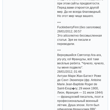
при этом сайты предвзятости.
Перед вами откроется другой
мир. Да не всегда благовидный.
Но этот мир чище вашего.
***
FuckleberryFinn:(без заголовка)
28/01/2012, 00:57
Это абсолютно бессмысленная
статья. Зря ее писали и
переводили.
***
Вернувшийся Святогор:Ага-ага,
угу-угу, хэ! Французы, всё таки
весёлые ребята. "Чучело, чучело,
ты меня подвело".
28/01/2012, 01:48
Антуан Мари Жан-Батист Роже
де Сент-Экзюпери (фр. Antoine
Marie Jean-Baptiste Roger de
Saint-Exup�ry; 29 июня 1900,
Лион, Франция — 31 июля 1944)
— французский писатель, поэт и
профессиональный военный
лётчик. Душа эпохи. Хотя был
офицером французких ВВС,