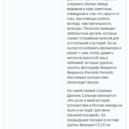
сохранить баланс между
видимым и едва заметным,
очевидным и тем, что скрыто от
глаз, при помощи особого
взгляда, чувствительности,
культуры. Писатель приводит
любопытные детали, которые
служат отправным пунктом для
отступлений и историй. Он не
пытается избежать фольклора и
играет с ним, чтобы удивить
читателя красотой лиц и
пейзажей, которые удалось
заснять фотографу Ферранте
Ферранти (Ferrante Ferranti).
Настоящее путешествие
происходит внутри.
На самой первой странице
Даниэль Сальнав признается:
«Из-за ее и моей истории
путешествие в Россию никогда не
было и не будет для меня
обычной поездкой». Ее
предыдущие поездки в составе
группы Франция-СССР, ее