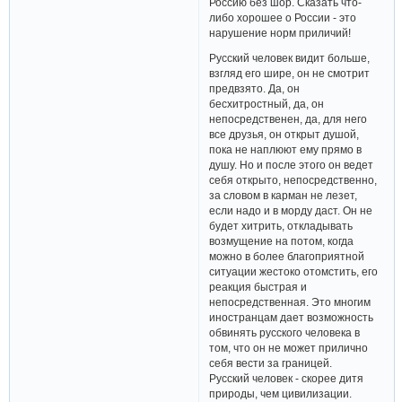
Россию без шор. Сказать что-
либо хорошее о России - это
нарушение норм приличий!
Русский человек видит больше,
взгляд его шире, он не смотрит
предвзято. Да, он
бесхитростный, да, он
непосредственен, да, для него
все друзья, он открыт душой,
пока не наплюют ему прямо в
душу. Но и после этого он ведет
себя открыто, непосредственно,
за словом в карман не лезет,
если надо и в морду даст. Он не
будет хитрить, откладывать
возмущение на потом, когда
можно в более благоприятной
ситуации жестоко отомстить, его
реакция быстрая и
непосредственная. Это многим
иностранцам дает возможность
обвинять русского человека в
том, что он не может прилично
себя вести за границей.
Русский человек - скорее дитя
природы, чем цивилизации.