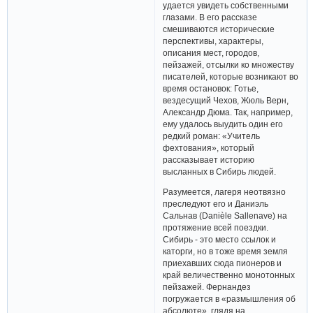
удается увидеть собственными
глазами. В его рассказе
смешиваются исторические
перспективы, характеры,
описания мест, городов,
пейзажей, отсылки ко множеству
писателей, которые возникают во
время остановок: Готье,
вездесущий Чехов, Жюль Верн,
Александр Дюма. Так, например,
ему удалось выудить один его
редкий роман: «Учитель
фехтования», который
рассказывает историю
высланных в Сибирь людей.
Разумеется, лагеря неотвязно
преследуют его и Даниэль
Сальнав (Danièle Sallenave) на
протяжение всей поездки.
Сибирь - это место ссылок и
каторги, но в тоже время земля
приехавших сюда пионеров и
край величественно монотонных
пейзажей. Фернандез
погружается в «размышления об
абсолюте», глядя на