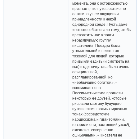
момента, она с осторожностью
признает, что путешествие не
оставило у нее ощущения
принадлежности к некой
однородной среде. Пусть даже
«все способствовало тому, чтобы
превратить нас в почти
неразличимую группу
писателей». Поездка была
утомительной и несколько
тяжелой для людей, которые
привыкли ездить (и смотреть на
все) в одиночку: она была очень
официальной,
распланированной, но
«необычайно богатой», -
вспоминает она.
Пессимистические прогнозы
некоторых ее друзей, которые
рисовали картину будущего
путешествия в самых мрачных
тонах (сосредоточие
нарциссизма и гигантомании,
говорили они, настоящий ужас!),
оказались совершенно
ошибочными. «Писатели не