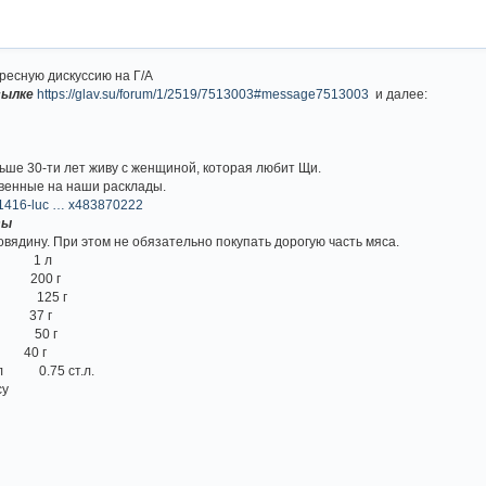
ересную дискуссию на Г/А
ссылке
https://glav.su/forum/1/2519/7513003#message7513003
и далее:
льше 30-ти лет живу с женщиной, которая любит Щи.
венные на наши расклады.
e/551416-luc … x483870222
ты
овядину. При этом не обязательно покупать дорогую часть мяса.
1 л
 200 г
0 г 125 г
 37 г
г 50 г
0 г
.л 0.75 ст.л.
у