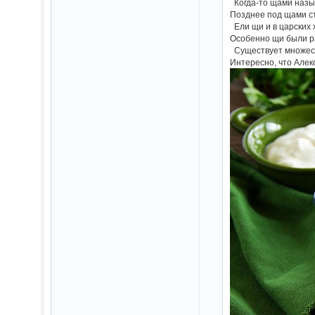
Когда-то щами назы
Позднее под щами ст
Ели щи и в царских 
Особенно щи были ра
Существует множест
Интересно, что Алек