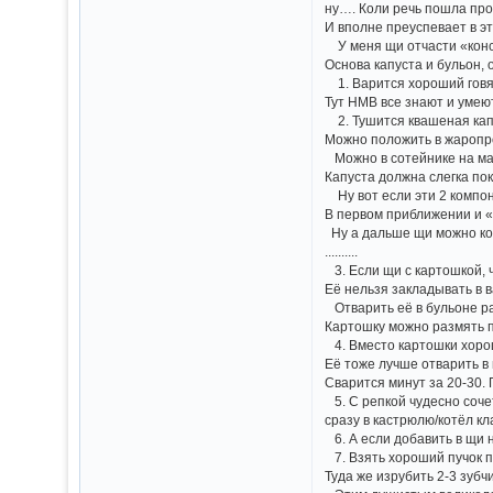
ну…. Коли речь пошла про 
И вполне преуспевает в эт
У меня щи отчасти «конс
Основа капуста и бульон, 
1. Варится хороший говяж
Тут НМВ все знают и умеют
2. Тушится квашеная капу
Можно положить в жаропроч
Можно в сотейнике на мас
Капуста должна слегка по
Ну вот если эти 2 компон
В первом приближении и «
Ну а дальше щи можно кон
..........
3. Если щи с картошкой, 
Её нельзя закладывать в 
Отварить её в бульоне ра
Картошку можно размять пр
4. Вместо картошки хорош
Её тоже лучше отварить в 
Сварится минут за 20-30. 
5. С репкой чудесно сочет
сразу в кастрюлю/котёл кл
6. А если добавить в щи н
7. Взять хороший пучок п
Туда же изрубить 2-3 зубч