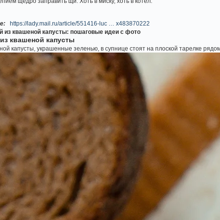
ем щедро заправить щи. Хоть в миску, хоть в котёл.
е:
https://lady.mail.ru/article/551416-luc … x483870222
й из квашеной капусты: пошаговые идеи с фото
 из квашеной капусты
ной капусты, украшенные зеленью, в супнице стоят на плоской тарелке рядом