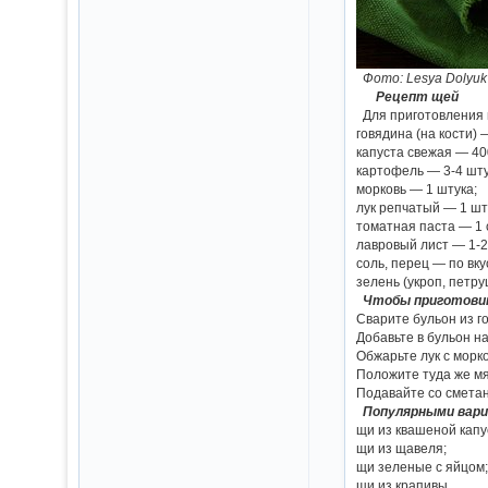
Фото: Lesya Dolyuk 
Рецепт щей
Для приготовления 
говядина (на кости) 
капуста свежая — 40
картофель — 3-4 шту
морковь — 1 штука;
лук репчатый — 1 шт
томатная паста — 1 
лавровый лист — 1-2
соль, перец — по вку
зелень (укроп, петр
Чтобы приготовит
Сварите бульон из го
Добавьте в бульон н
Обжарьте лук с морко
Положите туда же мяс
Подавайте со сметан
Популярными вар
щи из квашеной капу
щи из щавеля;
щи зеленые с яйцом
щи из крапивы.