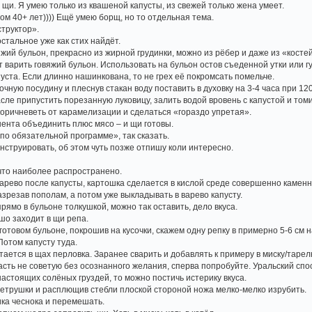
щи. Я умею только из квашеной капусты, из свежей только жена умеет.
ом 40+ лет)))) Ещё умею борщ, но то отдельная тема.
труктор».
остальное уже как стих найдёт.
ий бульон, прекрасно из жирной грудинки, можно из рёбер и даже из «костей
 варить говяжий бульон. Использовать на бульон остов съеденной утки или г
ста. Если длинно нашинкована, то не грех её покромсать помельче.
ную посудину и плеснув стакан воду поставить в духовку на 3-4 часа при 120
ле припустить порезанную луковицу, залить водой вровень с капустой и томи
коричневеть от карамелизации и сделаться «гораздо упретая».
ента объединить плюс мясо – и щи готовы.
по обязательной программе», так сказать.
струировать, об этом чуть позже отпишу коли интересно.
что наиболее распространено.
варево после капусты, картошка сделается в кислой среде совершенно каменно
зрезав пополам, а потом уже выкладывать в варево капусту.
ямо в бульоне толкушкой, можно так оставить, дело вкуса.
о заходит в щи репа.
готовом бульоне, покрошив на кусочки, скажем одну репку в примерно 5-6 см на
Потом капусту туда.
ается в щах перловка. Заранее сварить и добавлять к примеру в миску/тарелк
асть не советую без осознанного желания, сперва попробуйте. Уральский спос
астоящих солёных груздей, то можно постичь истерику вкуса.
етрушки и расплющив стебли плоской стороной ножа мелко-мелко изрубить.
ика чеснока и перемешать.