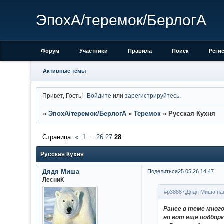
ЭпохА/теремок/БерлогА
Форум
Участники
Правила
Поиск
Реги
Активные темы
Привет, Гость!
Войдите
или
зарегистрируйтесь
.
»
ЭпохА/теремок/БерлогА
»
Теремок
»
Русская Кухня
Страница:
«
1
…
26
27
28
Русская Кухня
Дядя Миша
Поделиться
25.05.26 14:47
ЛесниК
#p38887,Дядя Миша нап
Ранее в теме много
но вот ещё подборк