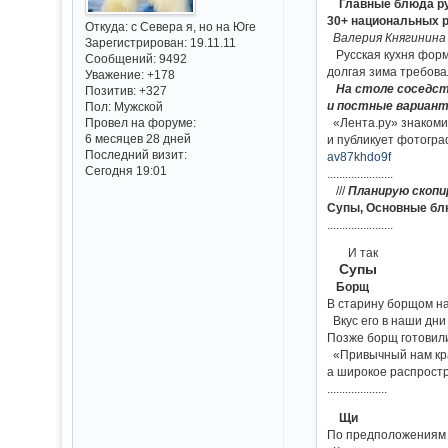
Главные блюда ру
30+ национальных р
Откуда:
с Севера я, но на Юге
Валерия Княгинина
Зарегистрирован
: 19.11.11
Русская кухня форм
Сообщений:
9492
долгая зима требова
Уважение:
+178
На столе соседст
Позитив:
+327
и постные варианты
Пол:
Мужской
«Лента.ру» знакоми
Провел на форуме:
6 месяцев 28 дней
и публикует фотогра
Последний визит:
av87khdo9f
Сегодня 19:01
......................
///
Планирую скопи
Супы, Основные блю
......................
И так
Супы
Борщ
В старину борщом на
Вкус его в наши дни
Позже борщ готовили
«Привычный нам кра
а широкое распростр
....................
Щи
По предположениям и