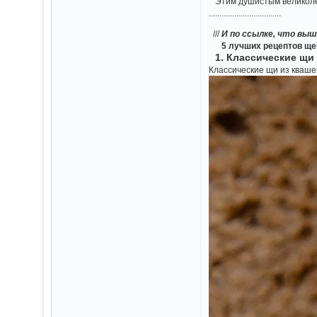
Этим душистым великолепи
..................................
///
И по ссылке, что выш
5 лучших рецептов ще
1. Классические щи
Классические щи из кваше