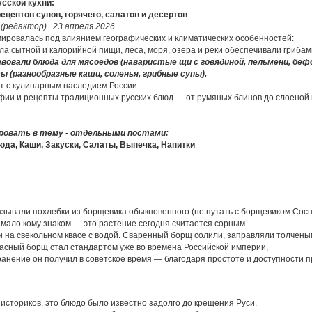
сской кухни:
ецептов супов, горячего, салатов и десертов
 (редактор) 23 апреля 2026
ировалась под влиянием географических и климатических особенностей:
ла сытной и калорийной пищи, леса, моря, озера и реки обеспечивали грибам
вовали блюда для мясоедов (наваристые щи с говядиной, пельмени, беф
 (разнообразные каши, соленья, грибные супы).
т с кулинарным наследием России
фии и рецепты традиционных русских блюд — от румяных блинов до слоеной
ровать в тему - отдельными постами:
да, Каши, Закуски, Салаты, Выпечка, Напитки
зывали похлебки из борщевика обыкновенного (не путать с борщевиком Сосн
 мало кому знаком — это растение сегодня считается сорным.
 на свекольном квасе с водой. Сваренный борщ солили, заправляли толченым
сный борщ стал стандартом уже во времена Российской империи,
анение он получил в советское время — благодаря простоте и доступности п
сториков, это блюдо было известно задолго до крещения Руси.