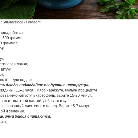
/ Shutterstock / Fotodom
понадобятся:
— 500 граммов;
0 граммов;
ки;
ука;
столовая ложка;
 штуки;
су;
ушка) — для подачи.
ь блюдо, соблюдайте следующие инструкции.
вядины (1,5-2 часа). Мясо нарежьте, бульон процедите.
арезанную капусту и картофель, варите 15-20 минут.
вью и томатной пастой, добавьте в суп.
о, лавровый лист, соль и перец. Варите 5-7 минут.
ой и зеленью.
иациями блюда считаются:
сты;
;