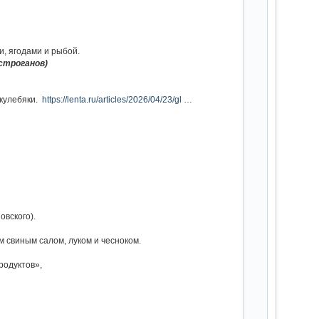
и, ягодами и рыбой.
строганов)
 кулебяки.
https://lenta.ru/articles/2026/04/23/gl …
овского).
 свиным салом, луком и чесноком.
родуктов»,