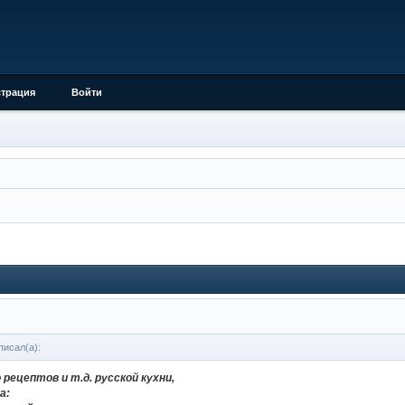
страция
Войти
исал(а):
 рецептов и т.д. русской кухни,
а: