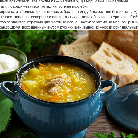
вали практически все похлебки — например, щи борщовые, щи репяные.
али подразумеваться только капустные похлебки.
хоромах, и в бедных крестьянских избах. Правда, у богатых они были с мясом
спространены в северных и центральных регионах России, на Урале и в Сиб
во вариантов, отражающих местные особенности: варят их на мясном, рыбно
сандр Дюма, восхищенный вкусом русских щей, вывез из России оригинальный 