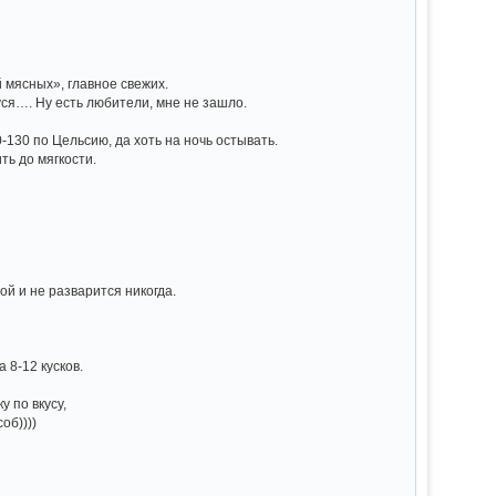
 мясных», главное свежих.
уся…. Ну есть любители, мне не зашло.
-130 по Цельсию, да хоть на ночь остывать.
ть до мягкости.
й и не разварится никогда.
 8-12 кусков.
у по вкусу,
об))))