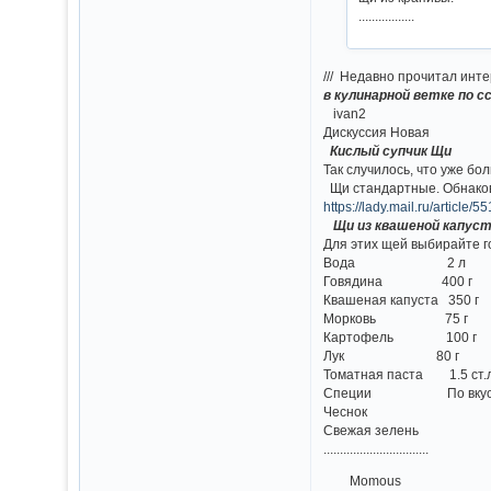
.................
/// Недавно прочитал инт
в кулинарной ветке по 
ivan2
Дискуссия Новая
Кислый супчик Щи
Так случилось, что уже бо
Щи стандартные. Обнако
https://lady.mail.ru/articl
Щи из квашеной капус
Для этих щей выбирайте г
Вода 2 л 
Говядина 400 г
Квашеная капуста 35
Морковь 75 г
Картофель 100 
Лук 80 г 4
Томатная паста 1.5 ст
Специи По вкус
Чеснок
Свежая зелень
................................
Momous