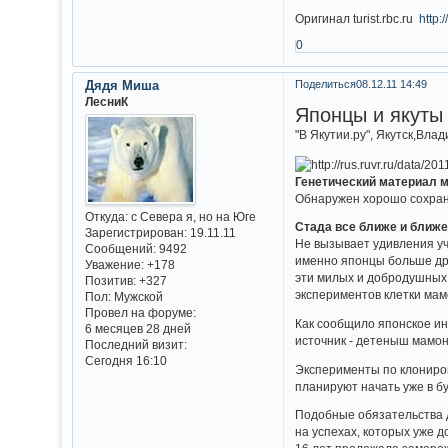
Оригинал turist.rbc.ru
http:
0
Дядя Миша
Поделиться
08.12.11 14:49
ЛесниК
Японцы и якуты
"В Якутии.ру", Якутск,Вла
Генетический материал 
Обнаружен хорошо сохран
Откуда:
с Севера я, но на Юге
Стада все ближе и ближ
Зарегистрирован
: 19.11.11
Не вызывает удивления уча
Сообщений:
9492
именно японцы больше дру
Уважение:
+178
эти милых и добродушных 
Позитив:
+327
экспериментов клетки мам
Пол:
Мужской
Провел на форуме:
Как сообщило японское ин
6 месяцев 28 дней
источник - детеныш мамон
Последний визит:
Сегодня 16:10
Эксперименты по клониров
планируют начать уже в бу
Подобные обязательства д
на успехах, которых уже д