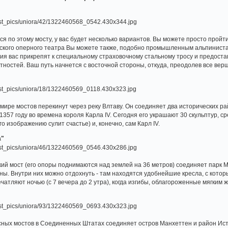
ся по этому мосту, у вас будет несколько вариантов. Вы можете просто прой
йского оперного театра Вы можете также, подобно промышленным альпиниста
ия вас прикрепят к специальному страховочному стальному тросу и предоста
тностей. Ваш путь начнется с восточной стороны, откуда, преодолев все вер
 мире мостов перекинут через реку Влтаву. Он соединяет два исторических р
1357 году во времена короля Карла IV. Сегодня его украшают 30 скульптур, 
го изображению сулит счастье) и, конечно, сам Карл IV.
а"
й мост (его опоры поднимаются над землей на 36 метров) соединяет парк Mou
лны. Внутри них можно отдохнуть - там находятся удобнейшие кресла, с кото
чатляют ночью (с 7 вечера до 2 утра), когда изгибы, облагороженные мягки
сных мостов в Соединенных Штатах соединяет остров Манхеттен и район Ис