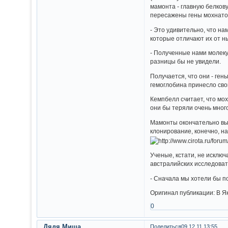
мамонта - главную белкову
пересажены гены мохнатог
- Это удивительно, что н
которые отличают их от н
- Полученные нами молекул
разницы бы не увидели.
Получается, что они - ген
гемоглобина принесло сво
Кемпбелл считает, что мо
они бы теряли очень мног
Мамонты окончательно вым
клонирование, конечно, на
Ученые, кстати, не исклю
австралийских исследовате
- Сначала мы хотели бы п
Оригинал публикации: В Я
0
Дядя Миша
Поделиться
09.12.11 13:55