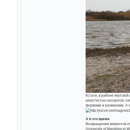
Кстати, в районе якутской
шерстистых носорогов, са
формами и размерами. А п
А в это время
Возвращению мамонтов спо
(University of Manitoba i