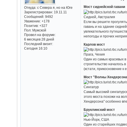
Мост сиднейской гавани
Откуда:
с Севера я, но на Юге
Зарегистрирован
: 19.11.11
Сообщений:
9492
Сидней, Австралия
Уважение:
+178
Если вы решите прогулять
Позитив:
+327
гавань и на здание сидне
Пол:
Мужской
увлекательного путешеств
Провел на форуме:
непогоды и прочих неприя
6 месяцев 28 дней
Последний визит:
Карлов мост
Сегодня 16:10
Прага, Чехия
Один из самых красивых в
строительство началось в 
(кстати, прикосновение к е
Мост "Волны Хендерсон
Сингапур
Самый высокий сингапурски
этого моста похожи на во
Хендерсона" особенно впе
Бруклинский мост
Нью-Йорк, США
Один из старейших подве