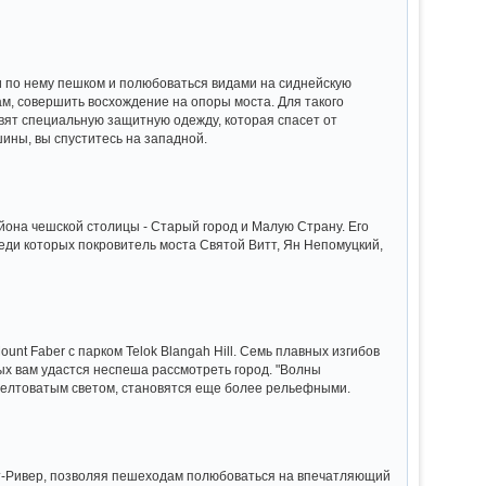
ти по нему пешком и полюбоваться видами на сиднейскую
м, совершить восхождение на опоры моста. Для такого
вят специальную защитную одежду, которая спасет от
шины, вы спуститесь на западной.
айона чешской столицы - Старый город и Малую Страну. Его
среди которых покровитель моста Святой Витт, Ян Непомуцкий,
nt Faber с парком Telok Blangah Hill. Семь плавных изгибов
рых вам удастся неспеша рассмотреть город. "Волны
м желтоватым светом, становятся еще более рельефными.
т-Ривер, позволяя пешеходам полюбоваться на впечатляющий