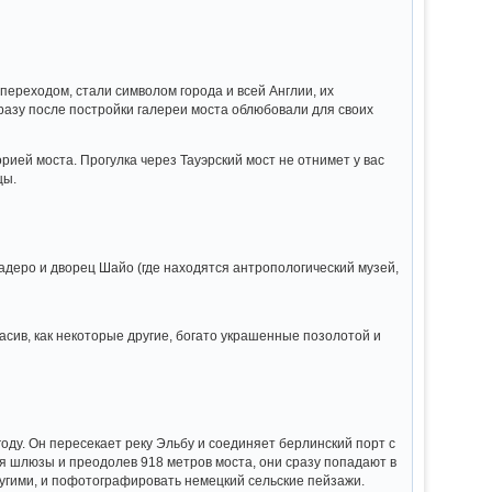
переходом, стали символом города и всей Англии, их
разу после постройки галереи моста облюбовали для своих
ей моста. Прогулка через Тауэрский мост не отнимет у вас
цы.
деро и дворец Шайо (где находятся антропологический музей,
расив, как некоторые другие, богато украшенные позолотой и
году. Он пересекает реку Эльбу и соединяет берлинский порт с
я шлюзы и преодолев 918 метров моста, они сразу попадают в
ругими, и пофотографировать немецкий сельские пейзажи.