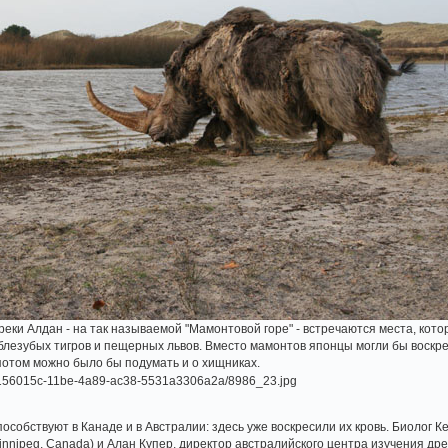
 реки Алдан - на так называемой "Мамонтовой горе" - встречаются места, кот
блезубых тигров и пещерных львов. Вместо мамонтов японцы могли бы воскре
отом можно было бы подумать и о хищниках.
собствуют в Канаде и в Австралии: здесь уже воскресили их кровь. Биолог К
n Winnipeg, Canada) и Алан Купер, директор австралийского центра изучения