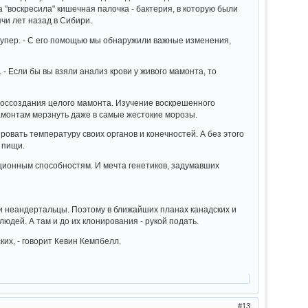
 "воскресила" кишечная палочка - бактерия, в которую были
чи лет назад в Сибири.
 Купер. - С его помощью мы обнаружили важные изменения,
- Если бы вы взяли анализ крови у живого мамонта, то
я воссоздания целого мамонта. Изучение воскрешенного
амонтам мерзнуть даже в самые жестокие морозы.
овать температуру своих органов и конечностей. А без этого
 пищи.
ционным способностям. И мечта генетиков, задумавших
 и неандертальцы. Поэтому в ближайших планах канадских и
людей. А там и до их клонирования - рукой подать.
их, - говорит Кевин Кемпбелл.
13