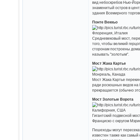
вид небоскребов Нью-Йорк
знаменитый остров в цент
здания Всемирного торгов
Понте Веккьо
Флоренция, Италия
Средневековый мост, пере
того, чтобы великий герцо
сторонам построены дома.
называть "золотым".
Мост Жака Картье
Монреаль, Канада
Мост Жака Картье перекин
ради роскошных видов на 
прекращается (обычно это
Мост Золотые Ворота
Калифорния, США
Гигантский подвесной мос
Франциско с округом Мэрио
Пешеходы могут пересекат
известен также как самый