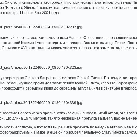
а. Он стал и символом этого города, и историческим памятником. Жителям Н
ре "Большого Яблока" пешком, например во время отключений электроэнергии 
ого центра 11 сентября 2001 года.
кинутый через самое узкое место реки Арно во Флоренции - древнейший мост 
г тосканский Козимо I мог проходить из палаццо Веккьо в палаццо Питти. Понт
 Сначала с XVI века там появилось множество лавок, которые потом преврати
ут через реку Святого Лаврентия к острову Святой Елены. По нему стоит прог
Монреаль. Лучшее время для таких пеших вояжей - лето, сезон конкурса фей
 происходит с середины июня до середины августа), или в сентябре в перио
т Золотые Ворота через пролив, открывающий выход в Тихий океан, объявлен
н. Его длина 1970 метров, так что неспешная прогулка займет у вас не менее
ь мост бесплатно, а вот если вы решите проехать по нему на автомобиле в 
 фотографируемый в мире, а еще он приобрел печальную славу "моста самоуб