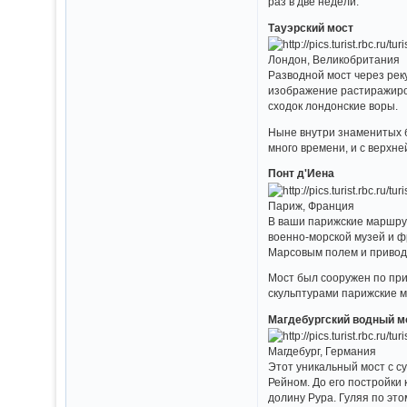
раз в две недели.
Тауэрский мост
Лондон, Великобритания
Разводной мост через рек
изображение растиражиров
сходок лондонские воры.
Ныне внутри знаменитых б
много времени, и с верхн
Понт д'Иена
Париж, Франция
В ваши парижские маршрут
военно-морской музей и ф
Марсовым полем и привод
Мост был сооружен по прик
скульптурами парижские м
Магдебургский водный м
Магдебург, Германия
Этот уникальный мост с су
Рейном. До его постройки
долину Рура. Гуляя по эт