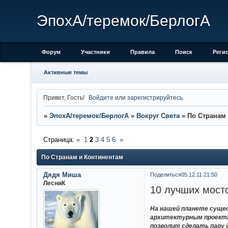
ЭпохА/теремок/БерлогА
Форум
Участники
Правила
Поиск
Реги
Активные темы
Привет, Гость!
Войдите
или
зарегистрируйтесь
.
»
ЭпохА/теремок/БерлогА
»
Вокруг Света
»
По Странам
Страница:
«
1
2
3
4
5
6
»
По Странам и Континентам
Дядя Миша
Поделиться
05.12.11 21:50
ЛесниК
10 лучших мост
На нашей планете суще
архитектурным проектам
позволит сделать пару