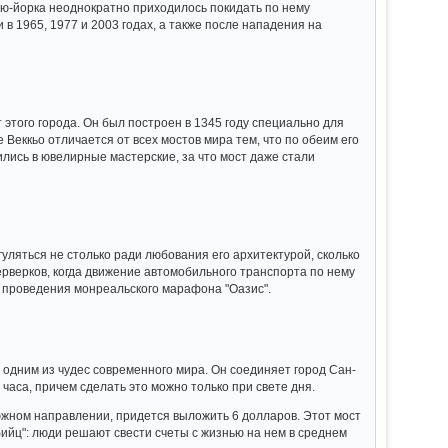
ью-йорка неоднократно приходилось покидать по нему
в 1965, 1977 и 2003 годах, а также после нападения на
этого города. Он был построен в 1345 году специально для
е Веккьо отличается от всех мостов мира тем, что по обеим его
лись в ювелирные мастерские, за что мост даже стали
уляться не столько ради любования его архитектурой, сколько
ерверков, когда движение автомобильного транспорта по нему
д проведения монреальского марафона "Оазис".
 одним из чудес современного мира. Он соединяет город Сан-
 часа, причем сделать это можно только при свете дня.
южном направлении, придется выложить 6 долларов. Этот мост
ийц": люди решают свести счеты с жизнью на нем в среднем