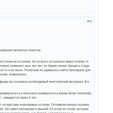
12
ымерших мохнатых гигантов.
сточник их останков. Но из всего остального мира почему-то
лярно заявляют, мол, вот-вот по Земле начнут бродить стада
к-то и не было. Поскольку не удавалось найти пригодные для
охоже, изменилась.
вроде бы получила необходимый генетический материал. Его
верситета и японского университета Кинки (Kinki University)
 - ожидается через 5 лет.
ет на якутские ископаемые останки. Оптимизм ученых основан
сю). Он сумел клонировать мышей (13 штук) из особи, которая