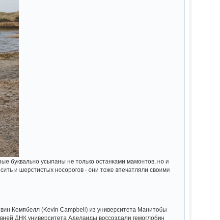
орые буквально усыпаны не только останками мамонтов, но и
сить и шерстистых носорогов - они тоже впечатляли своими
евин Кемпбелл (Kevin Campbell) из университета Манитобы
 древней ДНК университета Аделаиды воссоздали гемоглобин