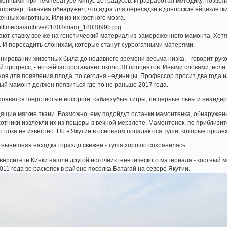
женными при температуре минус 20 градусов. И разработал методику, позв
пример, Вакаяма обнаружил, что ядра для пересадки в донорские яйцеклетки
енных животных. Или из их костного мозга.
ают ставку все же на генетический материал из замороженного мамонта. Хот
. И пересадить слонихам, которые станут суррогатными матерями.
лонировании животных была до недавнего времени весьма низка, - говорит ру
 прогресс, - но сейчас составляет около 30 процентов. Иными словами, если
нов для появления плода, то сегодня - единицы. Профессор просит два года 
ый мамонт должен появиться где-то не раньше 2017 года.
 появятся шерстистые носороги, саблезубые тигры, пещерные львы и неанде
щие мягкие ткани. Возможно, ему подойдут останки мамонтенка, обнаруженны
хотники извлекли их из пещеры в вечной мерзлоте. Мамонтенок, по приблизите
о пока не известно. Но в Якутии в основном попадаются туши, которые пролеж
о нынешняя находка гораздо свежее - туша хорошо сохранилась.
верситете Кинки нашли другой источник генетического материала - костный мо
011 года во раскопок в районе поселка Батагай на севере Якутии.