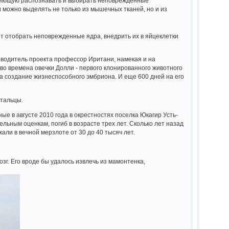
оляющую распознавать и выбирать неповрежденные
 можно выделять не только из мышечных тканей, но и из
ят отобрать неповрежденные ядра, внедрить их в яйцеклетки
ководитель проекта профессор Иритани, намекая и на
 во времена овечки Долли - первого клонированного животного
на создание жизнеспособного эмбриона. И еще 600 дней на его
ртальцы.
е в августе 2010 года в окрестностях поселка Юкагир Усть-
льным оценкам, погиб в возрасте трех лет. Сколько лет назад
али в вечной мерзлоте от 30 до 40 тысяч лет.
зг. Его вроде бы удалось извлечь из мамонтенка,