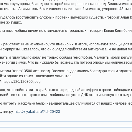
ю молекулу крови, благодаря которой она переносит кислород. Белок мамонта
о гиганта. А сами гены были извлечены из тканей мамонта, умершего 43 тыся
ам удалось восстановить сложный протеин вымерших существ, - говорит Алан
ыне живущих.
ы гемоглобина ничем не отличаются от реальных, - говорит Кевин Кемпбелл. 
ы - работают. И не исключено, что именно их, в итоге, используют японцы дл
и сюрпризы. Оказалось, что он обладал свойствами антифриза. И не давал м
хнатым гигантам помогал не только особый гемоглобин. Мамонты могли регулир
о энергии зимой. Что вынуждало бы возмещать потери огромным количеством
ерли "всего" 3500 лет назад. Возможно, держались благодаря своим адапта
йти одного из таких - последних мамонтов.
чают, что свойствами - вырабатывать природный антифриз в крови - обладали
лей - все тот же трюк с гемоглобином, но уже с ДНК этого исчезнувшего вида 
осмотреть, насколько белки неандертальцев отличаются от наших - человеческ
кутии.ру
http://v-yakutia.ru/?id=20423