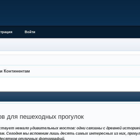
страция
Войти
 и Континентам
ов для пешеходных прогулок
ствует немало удивительных мостов: одни связаны с древней историе
. Сегодня мы вспомним лишь десять самых интересных из них, прогу
 десятков отличных фотографий.