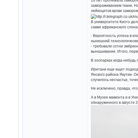
16 лет пролежала заморо
замораживанием ткани. На
лейкоцитов крови заморож
В университете Киото дел
самки африканского слона
- Вероятность успеха в к
нынешний технологический
- требовали сотни эмбрио
вынашивание. Итого, перв
В зоопарках когда-нибудь
Иритани еще ищет подходя
Янского района Якутии. О
случилось несчастье, точн
Не исключено, правда, чт
А в Музее мамонта и в Уни
обнаруженного в августе 2