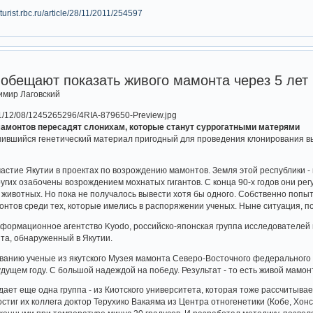
//turist.rbc.ru/article/28/11/2011/254597
 обещают показать живого мамонта через 5 лет
димир Лаговский
мамонтов пересадят слонихам, которые станут суррогатными матерями
ившийся генетический материал пригодный для проведения клонирования в
е
стие Якутии в проектах по возрождению мамонтов. Земля этой республики - и
гих озабочены возрождением мохнатых гигантов. С конца 90-х годов они регу
животных. Но пока не получалось вывести хотя бы одного. Собственно попыто
онтов среди тех, которые имелись в распоряжении ученых. Ныне ситуация, п
формационное агентство Kyodo, российско-японская группа исследователей 
та, обнаруженный в Якутии.
анию ученые из якутского Музея мамонта Северо-Восточного федерального уни
дущем году. С большой надеждой на победу. Результат - то есть живой мамонт
ает еще одна группа - из Киотского университета, которая тоже рассчитыва
остиг их коллега доктор Терухико Вакаяма из Центра отногенетики (Кобе, Хон