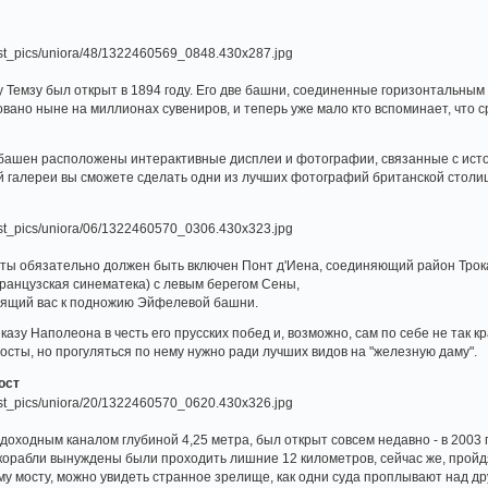
у Темзу был открыт в 1894 году. Его две башни, соединенные горизонтальным 
ано ныне на миллионах сувениров, и теперь уже мало кто вспоминает, что с
ашен расположены интерактивные дисплеи и фотографии, связанные с истори
ей галереи вы сможете сделать одни из лучших фотографий британской столи
ы обязательно должен быть включен Понт д'Иена, соединяющий район Трока
ранцузская синематека) с левым берегом Сены,
ящий вас к подножию Эйфелевой башни.
азу Наполеона в честь его прусских побед и, возможно, сам по себе не так к
осты, но прогуляться по нему нужно ради лучших видов на "железную даму".
ост
доходным каналом глубиной 4,25 метра, был открыт совсем недавно - в 2003 
 корабли вынуждены были проходить лишние 12 километров, сейчас же, пройд
ому мосту, можно увидеть странное зрелище, как одни суда проплывают над д