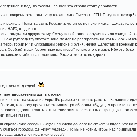
леденцов, и подняв головы....поняли что страна стоит у пропасти.
ников, вовремя остановить эту вакханалию. Сместить ЕБН. Потушить пожар Ч
а и рухнула. Попытка взять Россию измотав ее не получилась... Доказательств
е НАТО, и т.д, и т.п.
оги придумали другую схему. Схему новой гонки вооружения или холодной во
....Пока руководству хватает нано-мозгов не реагировать на эти выбросы мно
а территории РФ и ближайшем регионе (Грузия, Чечня, Дагестан) в военный к
Иран, Сербия), наши "вероятные партнеры" только этого и ждут. Ибо это буде
 не совсем стабильная экономика России этого не выдержит.
дведь,чем Медведев!
т противоракетный щит в клочья
щей в ответ на создание ЕвроПРо разместить новые ракеты в Калининградск
Рогозин, которому прочат место министра обороны в будущем правительстве, 
го проекта, должны учитывать мнение заинтересованных стран, в данном слу
и", пишет газета.
ши европейские соседи никогда нам слова доброго не скажут. Я видел, что н
ву считают городом, где живут медведи. Но мы не хотим, чтобы нас принимали
что защищаются от иранской угрозы?