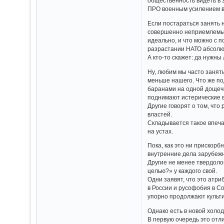
общественность видеть в 
ПРО военным усилением в 
Если постараться занять 
совершенно неприемлемыми
идеально, и что можно с п
разрастании НАТО абсолют
А кто-то скажет: да нужны
Ну, любим мы часто занять
меньше нашего. Что же под
баранами на одной дощечк
поднимают истерические в
Другие говорят о том, чт
властей.
Складывается такое впечат
на устах.
Пока, как это ни прискорб
внутренние дела зарубежн
Другие не менее твердоло
целью?» у каждого свой.
Одни заявят, что это атри
в России и русофобия в С
упорно продолжают культи
Однако есть в новой холод
В первую очередь это отл