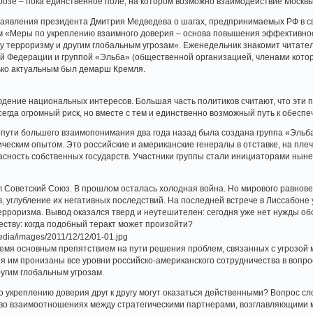
озе – пока единственное поле, на котором возможно взаимодействие Москвы
 заявления президента Дмитрия Медведева о шагах, предпринимаемых РФ в с
м «Меры по укреплению взаимного доверия – основа повышения эффективнос
 терроризму и другим глобальным угрозам». Еженедельник знакомит читател
ой Федерации и группой «Эльба» (общественной организацией, членами кото
ько актуальным был демарш Кремля.
дение национальных интересов. Большая часть политиков считают, что эти п
всегда огромный риск, но вместе с тем и единственно возможный путь к обес
 пути большего взаимопонимания два года назад была создана группа «Эль
ческим опытом. Это российские и американские генералы в отставке, на пле
пасность собственных государств. Участники группы стали инициаторами ны
л Советский Союз. В прошлом осталась холодная война. Но мирового равнове
, углубление их негативных последствий. На последней встрече в Лиссабоне
ерроризма. Вывод оказался тверд и неутешителен: сегодня уже нет нужды обс
ству: когда подобный теракт может произойти?
мя основным препятствием на пути решения проблем, связанных с угрозой 
я им пронизаны все уровни российско-американского сотрудничества в вопр
угим глобальным угрозам.
о укреплению доверия друг к другу могут оказаться действенными? Вопрос с
о взаимоотношениях между стратегическими партнерами, возглавляющими ми