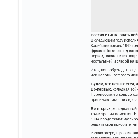
Россия и США: опять во
В следующем году исполня
Карибский кризис 1962 го
фраза «Новая холодная во
период нового витка напр
ностальгией и слезой на щ
Итак, попробуем дать оц
или напоминает всего ли
Будем, что называется,
Во-первых,
холодная вой
Перенесемся в день сегод
принимают именно лидеры
Во-вторых
, холодная вой
точки зрения моментов. И
США продолжают муссирова
решать свои приоритетные
В свою очередь российски