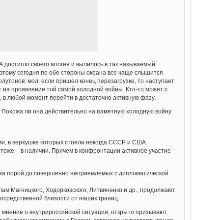
 достигло своего апогея и вылилось в так называемый
поэтому сегодня по обе стороны океана все чаще слышится
утонов: мол, если пришел конец перезагрузке, то наступает
т на проявление той самой холодной войны. Кто-то может с
т, в любой момент перейти в достаточно активную фазу.
 Похожа ли она действительно на памятную холодную войну
и, в верхушке которых стояли некогда СССР и США.
тоже – в наличии. Причем в конфронтации активное участие
ящая порой до совершенно неприемлемых с дипломатической
ам Магницкого, Ходорковского, Литвиненко и др., продолжают
посредственной близости от наших границ.
 мнение о внутрироссийской ситуации, открыто призывают