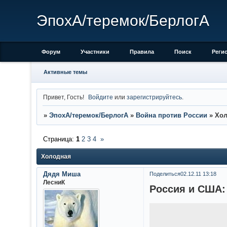
ЭпохА/теремок/БерлогА
Форум
Участники
Правила
Поиск
Реги
Активные темы
Привет, Гость!
Войдите
или
зарегистрируйтесь
.
»
ЭпохА/теремок/БерлогА
»
Война против России
»
Хол
Страница:
1
2
3
4
»
Холодная
Дядя Миша
Поделиться
02.12.11 13:18
ЛесниК
Россия и США: