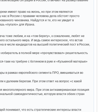
стабилизацию ситуации в России, отвечают на развертывание
реки имеют право на жизнь, но при этом являются
 нас в России с правами человека дела обстоят просто
ванного чиновника. Найдутся и те, кто не увидит в
ишь «пугало» для Ирана.
леча тоже любим, и на «том берегу», к сожалению, любят не
его остального мира. И ведь самое интересное, что встав
на в числе кандидатов на высший политический пост в России,
бы избиратель в полной мере «прочувствовал» решительность
тся-таки на трибуне с ботинком в руке и «Кузькиной матерью»
дары в рамках европейского сегмента ПРО, вмешиваться во
 к далеким берегам. При этом ответ на вопрос «с какой
ания многополярного мира. При этом антиамериканская позиция
иональной самоидентичностью, которую власти обеих стран
юдей понимают, что есть стратегические интересы власти