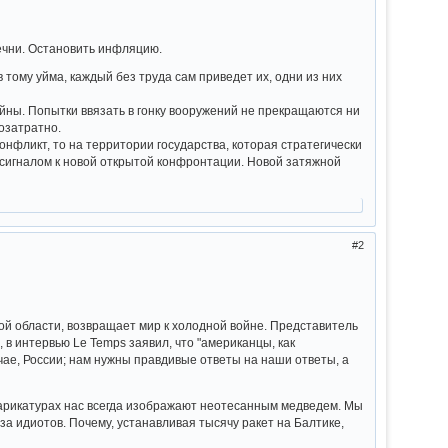
ечни. Остановить инфляцию.
 тому уйма, каждый без труда сам приведет их, одни из них
йны. Попытки ввязать в гонку вооружений не прекращаются ни
гозатратно.
онфликт, то на территории государства, которая стратегически
т сигналом к новой открытой конфронтации. Новой затяжной
2
ой области, возвращает мир к холодной войне. Представитель
в интервью Le Temps заявил, что "американцы, как
чае, России; нам нужны правдивые ответы на наши ответы, а
а карикатурах нас всегда изображают неотесанным медведем. Мы
 за идиотов. Почему, устанавливая тысячу ракет на Балтике,