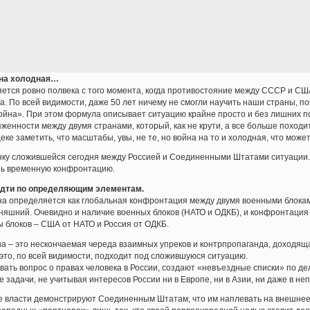
йна холодная…
ется ровно полвека с того момента, когда противостояние между СССР и США
да. По всей видимости, даже 50 лет ничему не смогли научить наши страны, 
йна». При этом формула описывает ситуацию крайне просто и без лишних пол
яженности между двумя странами, который, как не крути, а все больше походи
еке заметить, что масштабы, увы, не те, но война на то и холодная, что може
енку сложившейся сегодня между Россией и Соединенными Штатами ситуации.
шь временную конфронтацию.
 идти по определяющим элементам.
на определяется как глобальная конфронтация между двумя военными блокам
няшний. Очевидно и наличие военных блоков (НАТО и ОДКБ), и конфронтация 
 блоков – США от НАТО и Россия от ОДКБ.
на – это нескончаемая череда взаимных упреков и контрпропаганда, доход
 это, по всей видимости, подходит под сложившуюся ситуацию.
ть вопрос о правах человека в России, создают «невъездные списки» по дел
 задачи, не учитывая интересов России ни в Европе, ни в Азии, ни даже в не
е власти демонстрируют Соединенным Штатам, что им наплевать на внешнее