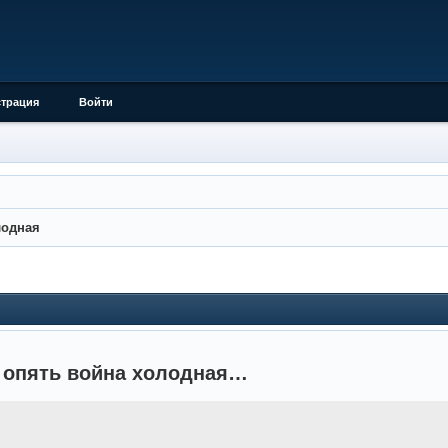
страция
Войти
одная
 опять война холодная…