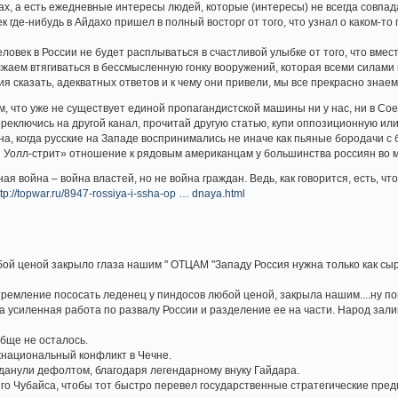
лах, а есть ежедневные интересы людей, которые (интересы) не всегда совпа
 где-нибудь в Айдахо пришел в полный восторг от того, что узнал о каком-то
ловек в России не будет расплываться в счастливой улыбке от того, что вме
жаем втягиваться в бессмысленную гонку вооружений, которая всеми силами
ия сказать, адекватных ответов и к чему они привели, мы все прекрасно зна
ом, что уже не существует единой пропагандистской машины ни у нас, ни в Со
переключись на другой канал, прочитай другую статью, купи оппозиционную ил
на, когда русские на Западе воспринимались не иначе как пьяные бородачи с 
и Уолл-стрит» отношение к рядовым американцам у большинства россиян во 
 война – война властей, но не война граждан. Ведь, как говорится, есть, что
ttp://topwar.ru/8947-rossiya-i-ssha-op … dnaya.html
ой ценой закрыло глаза нашим " ОТЦАМ "Западу Россия нужна только как сырь
тремление пососать леденец у пиндосов любой ценой, закрыла нашим....ну по
а усиленная работа по развалу России и разделение ее на части. Народ зали
обще не осталось.
жнациональный конфликт в Чечне.
аданули дефолтом, благодаря легендарному внуку Гайдара.
его Чубайса, чтобы тот быстро перевел государственные стратегические предп