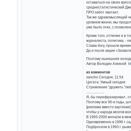
оставаться на своих крес
среднестатистический Джек
ПРО забот хватает.
Так же здравомыслящий че
уровнем жизни, мы продол
уже было этих, с позволен
Кроме того, отличие и в т
журналиста, политика, - 
Слава богу, прошли време
Да и после акции «Захват
Поэтому нынешняя холодная
Автор Володин Алексей
h
из комментов
sancho Сегодня, 11:54
Цитата: Умный сегодня
Стремление "дружить "люб
....................
Я, бы перефразировал...с
Поэтому все 90-е годы, шл
[реклама вместо картинки]
чтобы у народа мозгов во
В 1993-2000 вогнали в ме
Одновременно в 1996 г. с
Подбросили в 1993 г. рыж