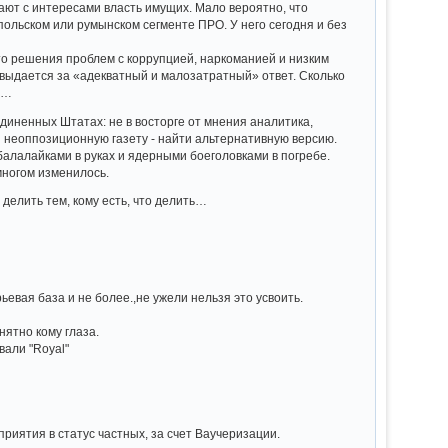
дают с интересами власть имущих. Мало вероятно, что
 польском или румынском сегменте ПРО. У него сегодня и без
сто решения проблем с коррупцией, наркоманией и низким
 выдается за «адекватный и малозатратный» ответ. Сколько
ем…
единенных Штатах: не в восторге от мнения аналитика,
и неоппозиционную газету - найти альтернативную версию.
балалайками в руках и ядерными боеголовками в погребе.
многом изменилось.
 делить тем, кому есть, что делить…
евая база и не более.,не ужели нельзя это усвоить.
нятно кому глаза.
вали "Royal"
риятия в статус частных, за счет Ваучеризации.