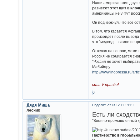
Наши американские друзья
разнесет этот щит в клоч
американцы не учтут росс
Он подчеркнул, что все со
В том, что касается Афган
произойдет после вывода н
что "медведь - самое неп
Отвечая на вопрос, может
Россия не собирается сно
"Россия не хочет выбирать
Мабийяру.
http://www.inopressa.ru/art
сила V правде!
0
Дядя Миша
Поделиться
13.12.11 19:19
ЛесниК
Есть ли сходст
"Военно-промышленный кур
Партнерство в глобально