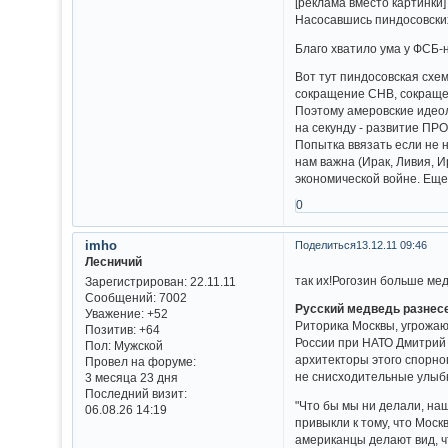
[реклама вместо картинки]
Насосавшись пиндосовских 
Благо хватило ума у ФСБ-
Вот тут пиндосовская схем
сокращение СНВ, сокращени
Поэтому амеровские идеол
на секунду - развитие ПРО
Попытка ввязать если не н
нам важна (Ирак, Ливия, 
экономической войне. Еще
0
imho
Поделиться
13.12.11 09:46
Лесничий
так их!Рогозин больше ме
Зарегистрирован
: 22.11.11
Сообщений:
7002
Русский медведь разнесе
Уважение:
+52
Риторика Москвы, угрожаю
Позитив:
+64
России при НАТО Дмитрий 
Пол:
Мужской
архитекторы этого спорно
Провел на форуме:
не снисходительные улыбк
3 месяца 23 дня
Последний визит:
"Что бы мы ни делали, на
06.08.26 14:19
привыкли к тому, что Моск
американцы делают вид, 