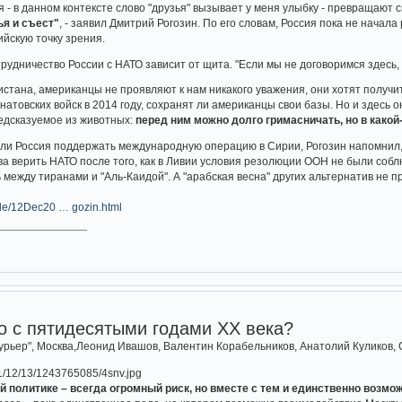
 - в данном контексте слово "друзья" вызывает у меня улыбку - превращают с
ья и съест"
, - заявил Дмитрий Рогозин. По его словам, Россия пока не начала
ийскую точку зрения.
трудничество России с НАТО зависит от щита. "Если мы не договоримся здесь,
истана, американцы не проявляют к нам никакого уважения, они хотят получит
атовских войск в 2014 году, сохранят ли американцы свои базы. Но и здесь он
редсказуемое из животных:
перед ним можно долго гримасничать, но в какой-
 ли Россия поддержать международную операцию в Сирии, Рогозин напомнил
ва верить НАТО после того, как в Ливии условия резолюции ООН не были соб
 между тиранами и "Аль-Каидой". А "арабская весна" других альтернатив не п
icle/12Dec20 … gozin.html
во с пятидесятыми годами ХХ века?
ьер", Москва,Леонид Ивашов, Валентин Корабельников, Анатолий Куликов, С
й политике – всегда огромный риск, но вместе с тем и единственно возм