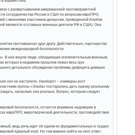
 и Вашингтона.
вязи с развертыванием американской противоракетной
ти сотрудничества России и США по вопросам евроПРО,
ей с мнениями участников дискуссии, проведенной Клубом
рой являются отставные военные деятели РФ и США). Она
онятия противоречат друг другу. Действительно, партнерство
печению международной безопасности.
ба». В нее вошли люди, обладающие исключительным военным,
чах которых в недавнем прошлом лежал весь груз
нешнего детального обсуждения проблемы дефицита доверия
сия сил не наступило. Наоборот – очевидны рост
 участники группы «Эльба» постарались дать оценку реальному
уждать, насколько она реальна. Вопрос, которым следует
мировой безопасности, остается взаимное недоверие в
осах евроПРО, миротворческой деятельности, противодействия
ложный, ведь речь идет об одном из фундаментальных и трудно
ровой ядерный клуб. Но тем важнее найти на него ответ.