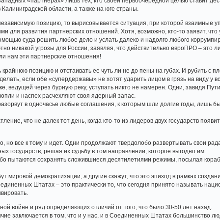
западных «партнерах» лишь тех, кто своей первоочередной целью ставит де
Калиниградской области, а также на юге страны.
независимую позицию, то вырисовывается ситуация, при которой взаимные уп
 для развития партнерских отношений. Хотя, возможно, кто-то заявит, что у
омощью суда решить любое дело и услать далеко и надолго любого коррумпиро
но никакой угрозы для России, заявляя, что действительно евроПРО – это л
 ли нам эти партнерские отношения!
 крайнюю позицию и отстаивать ее чуть ли не до пены на губах. И рубить с п
елать, если обе «супердержавы» не хотят ударить лицом в грязь на виду у вс
е, ведущей через бурную реку, уступать никто не намерен. Одни, завидя Пути
опли и наспех расчехляют своя ядерный запас.
о разорвут в одночасье любые соглашения, к которым шли долгие годы, лишь 
ление, что не далек тот день, когда кто-то из лидеров двух государств появи
но, но все к тому и идет. Одни продолжают твердолобо развертывать свои ра
ых государств, решая их судьбу в том направлении, которое выгодно им.
бо пытаются сохранять сложившиеся десятилетиями режимы, посылая корабли
бут мировой демократизации, а другие скажут, что это эпизод в рамках созд
оединенных Штатах – это практически то, что сегодня принято называть нац
вировать.
ной войне и ряд определяющих отличий от того, что было 30-50 лет назад.
ичие заключается в том, что и у нас, и в Соединенных Штатах большинство л