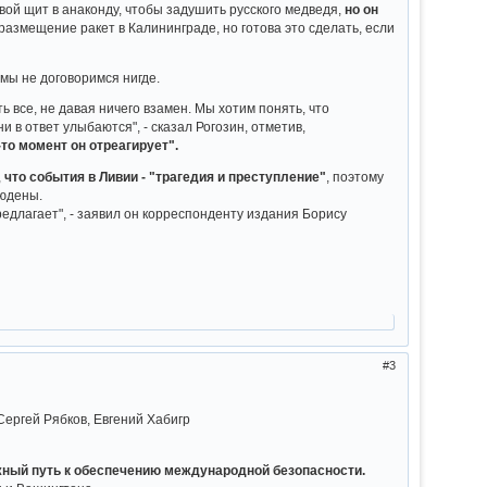
вой щит в анаконду, чтобы задушить русского медведя,
но он
 размещение ракет в Калининграде, но готова это сделать, если
 мы не договоримся нигде.
ь все, не давая ничего взамен. Мы хотим понять, что
и в ответ улыбаются", - сказал Рогозин, отметив,
то момент он отреагирует".
,
что события в Ливии - "трагедия и преступление"
, поэтому
людены.
редлагает", - заявил он корреспонденту издания Борису
3
ергей Рябков, Евгений Хабигр
ожный путь к обеспечению международной безопасности.