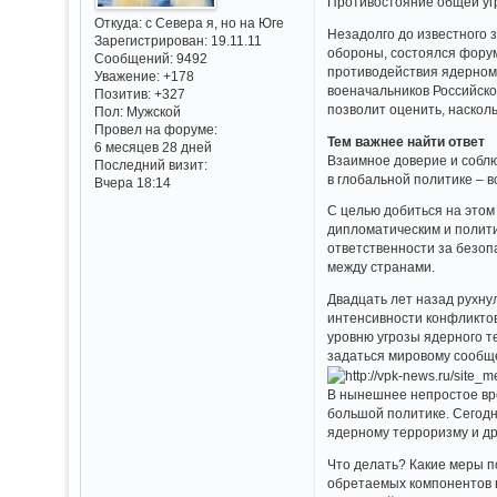
Противостояние общей угр
Откуда:
с Севера я, но на Юге
Незадолго до известного
Зарегистрирован
: 19.11.11
обороны, состоялся фору
Сообщений:
9492
противодействия ядерному
Уважение:
+178
военачальников Российск
Позитив:
+327
позволит оценить, наскол
Пол:
Мужской
Провел на форуме:
Тем важнее найти ответ
6 месяцев 28 дней
Взаимное доверие и соблю
Последний визит:
в глобальной политике – 
Вчера 18:14
С целью добиться на этом
дипломатическим и полити
ответственности за безо
между странами.
Двадцать лет назад рухну
интенсивности конфликтов
уровню угрозы ядерного т
задаться мировому сообще
В нынешнее непростое вре
большой политике. Сегодн
ядерному терроризму и др
Что делать? Какие меры п
обретаемых компонентов в