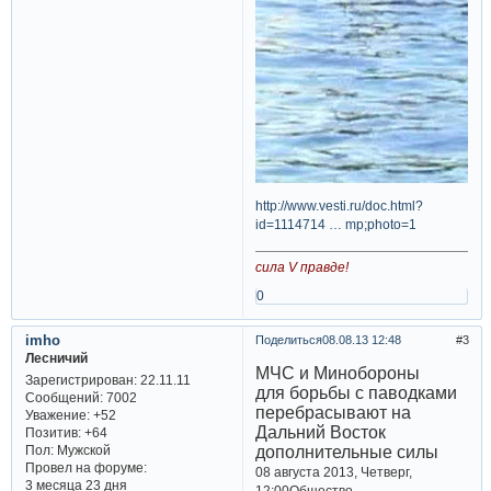
http://www.vesti.ru/doc.html?
id=1114714 … mp;photo=1
сила V правде!
0
imho
Поделиться
08.08.13 12:48
3
Лесничий
МЧС и Минобороны
Зарегистрирован
: 22.11.11
для борьбы с паводками
Сообщений:
7002
перебрасывают на
Уважение:
+52
Дальний Восток
Позитив:
+64
дополнительные силы
Пол:
Мужской
Провел на форуме:
08 августа 2013, Четверг,
3 месяца 23 дня
12:00Общество