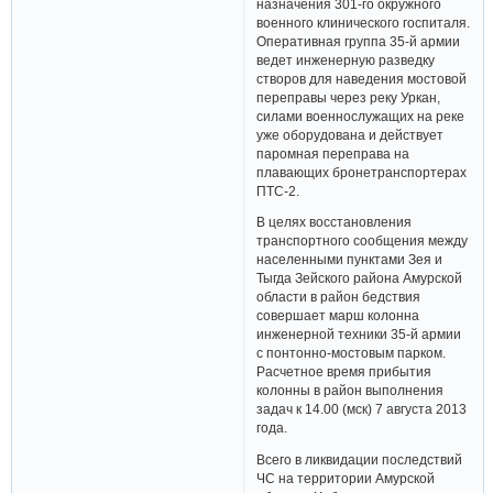
назначения 301-го окружного
военного клинического госпиталя.
Оперативная группа 35-й армии
ведет инженерную разведку
створов для наведения мостовой
переправы через реку Уркан,
силами военнослужащих на реке
уже оборудована и действует
паромная переправа на
плавающих бронетранспортерах
ПТС-2.
В целях восстановления
транспортного сообщения между
населенными пунктами Зея и
Тыгда Зейского района Амурской
области в район бедствия
совершает марш колонна
инженерной техники 35-й армии
с понтонно-мостовым парком.
Расчетное время прибытия
колонны в район выполнения
задач к 14.00 (мск) 7 августа 2013
года.
Всего в ликвидации последствий
ЧС на территории Амурской