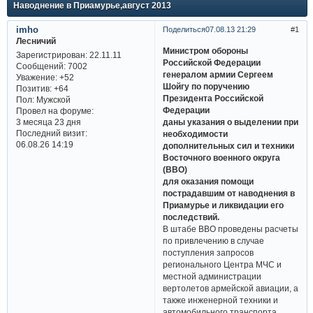
Наводнение в Приамурье,август 2013
imho
Поделиться
07.08.13 21:29
1
Лесничий
Министром обороны
Зарегистрирован
: 22.11.11
Российской Федерации
Сообщений:
7002
генералом армии Сергеем
Уважение:
+52
Шойгу по поручению
Позитив:
+64
Президента Российской
Пол:
Мужской
Федерации
Провел на форуме:
даны указания о выделении при
3 месяца 23 дня
Последний визит:
необходимости
06.08.26 14:19
дополнительных сил и техники
Восточного военного округа
(ВВО)
для оказания помощи
пострадавшим от наводнения в
Приамурье и ликвидации его
последствий.
В штабе ВВО проведены расчеты
по привлечению в случае
поступления запросов
регионального Центра МЧС и
местной администрации
вертолетов армейской авиации, а
также инженерной техники и
автомобильного транспорта.