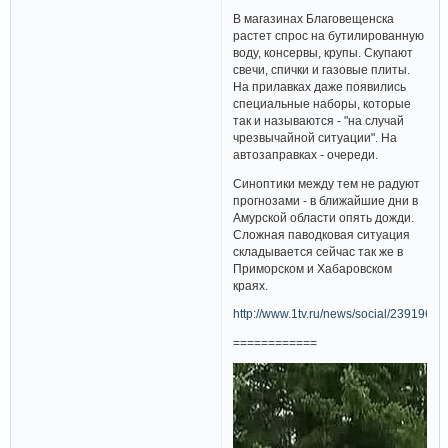
В магазинах Благовещенска
растет спрос на бутилированную
воду, консервы, крупы. Скупают
свечи, спички и газовые плиты.
На прилавках даже появились
специальные наборы, которые
так и называются - "на случай
чрезвычайной ситуации". На
автозаправках - очереди.
Синоптики между тем не радуют
прогнозами - в ближайшие дни в
Амурской области опять дожди.
Сложная паводковая ситуация
складывается сейчас так же в
Приморском и Хабаровском
краях.
http://www.1tv.ru/news/social/239196
============