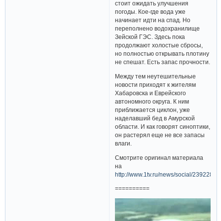
стоит ожидать улучшения
погоды. Кое-где вода уже
начинает идти на спад. Но
переполнено водохранилище
Зейской ГЭС. Здесь пока
продолжают холостые сбросы,
но полностью открывать плотину
не спешат. Есть запас прочности.
Между тем неутешительные
новости приходят к жителям
Хабаровска и Еврейского
автономного округа. К ним
приближается циклон, уже
наделавший бед в Амурской
области. И как говорят синоптики,
он растерял еще не все запасы
влаги.
Смотрите оригинал материала
на
http://www.1tv.ru/news/social/239228
==========