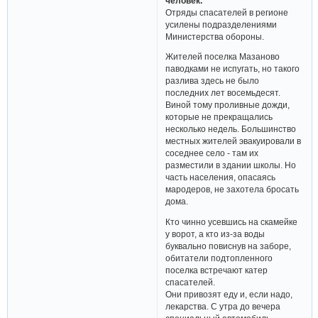
человек.
Отряды спасателей в регионе
усилены подразделениями
Министерства обороны.
Жителей поселка Мазаново
паводками не испугать, но такого
разлива здесь не было
последних лет восемьдесят.
Виной тому проливные дожди,
которые не прекращались
несколько недель. Большинство
местных жителей эвакуировали в
соседнее село - там их
разместили в здании школы. Но
часть населения, опасаясь
мародеров, не захотела бросать
дома.
Кто чинно усевшись на скамейке
у ворот, а кто из-за воды
буквально повиснув на заборе,
обитатели подтопленного
поселка встречают катер
спасателей.
Они привозят еду и, если надо,
лекарства. С утра до вечера