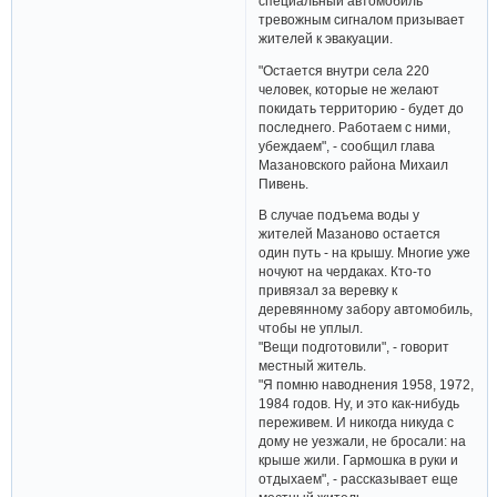
специальный автомобиль
тревожным сигналом призывает
жителей к эвакуации.
"Остается внутри села 220
человек, которые не желают
покидать территорию - будет до
последнего. Работаем с ними,
убеждаем", - сообщил глава
Мазановского района Михаил
Пивень.
В случае подъема воды у
жителей Мазаново остается
один путь - на крышу. Многие уже
ночуют на чердаках. Кто-то
привязал за веревку к
деревянному забору автомобиль,
чтобы не уплыл.
"Вещи подготовили", - говорит
местный житель.
"Я помню наводнения 1958, 1972,
1984 годов. Ну, и это как-нибудь
переживем. И никогда никуда с
дому не уезжали, не бросали: на
крыше жили. Гармошка в руки и
отдыхаем", - рассказывает еще