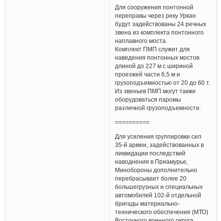
Для сооружения понтонной
переправы через реку Уркан
будут задействованы 24 речных
звена из комплекта понтонного
наплавного моста.
Комплект ПМП служит для
наведения понтонных мостов
длиной до 227 м с шириной
проезжей части 6,5 м и
грузоподъемностью от 20 до 60 т.
Из звеньев ПМП могут также
оборудоваться паромы
различной грузоподъемности.
==========
Для усиления группировки сил
35-й армии, задействованных в
ликвидации последствий
наводнения в Приамурье,
Минобороны дополнительно
перебрасывает более 20
большегрузных и специальных
автомобилей 102-й отдельной
бригады материально-
технического обеспечения (МТО)
Восточного военного округа