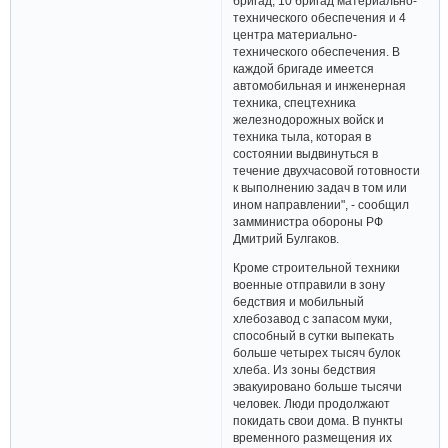
бригад, 10 бригад материально-
технического обеспечения и 4
центра материально-
технического обеспечения. В
каждой бригаде имеется
автомобильная и инженерная
техника, спецтехника
железнодорожных войск и
техника тыла, которая в
состоянии выдвинуться в
течение двухчасовой готовности
к выполнению задач в том или
ином направлении", - сообщил
замминистра обороны РФ
Дмитрий Булгаков.
Кроме строительной техники
военные отправили в зону
бедствия и мобильный
хлебозавод с запасом муки,
способный в сутки выпекать
больше четырех тысяч булок
хлеба. Из зоны бедствия
эвакуировано больше тысячи
человек. Люди продолжают
покидать свои дома. В пункты
временного размещения их