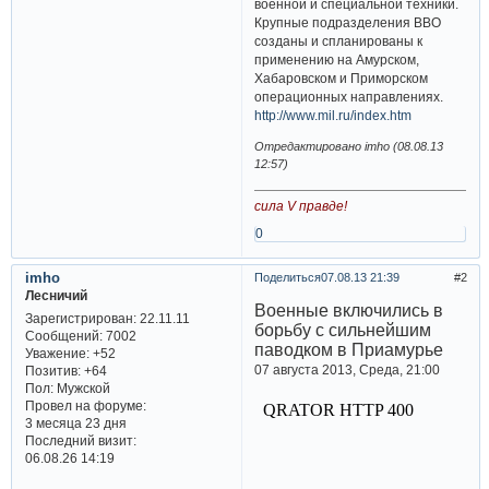
военной и специальной техники.
Крупные подразделения ВВО
созданы и спланированы к
применению на Амурском,
Хабаровском и Приморском
операционных направлениях.
http://www.mil.ru/index.htm
Отредактировано imho (08.08.13
12:57)
сила V правде!
0
imho
Поделиться
07.08.13 21:39
2
Лесничий
Военные включились в
Зарегистрирован
: 22.11.11
борьбу с сильнейшим
Сообщений:
7002
паводком в Приамурье
Уважение:
+52
07 августа 2013, Среда, 21:00
Позитив:
+64
Пол:
Мужской
Провел на форуме:
3 месяца 23 дня
Последний визит:
06.08.26 14:19