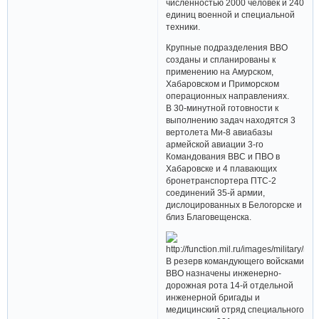
численностью 2000 человек и 240
единиц военной и специальной
техники.
Крупные подразделения ВВО
созданы и спланированы к
применению на Амурском,
Хабаровском и Приморском
операционных направлениях.
В 30-минутной готовности к
выполнению задач находятся 3
вертолета Ми-8 авиабазы
армейской авиации 3-го
Командования ВВС и ПВО в
Хабаровске и 4 плавающих
бронетранспортера ПТС-2
соединений 35-й армии,
дислоцированных в Белогорске и
близ Благовещенска.
В резерв командующего войсками
ВВО назначены инженерно-
дорожная рота 14-й отдельной
инженерной бригады и
медицинский отряд специального