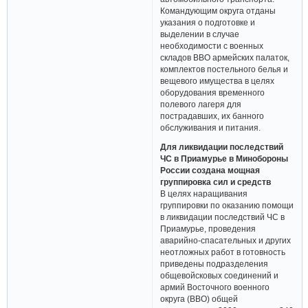
Командующим округа отданы
указания о подготовке и
выделении в случае
необходимости с военных
складов ВВО армейских палаток,
комплектов постельного белья и
вещевого имущества в целях
оборудования временного
полевого лагеря для
пострадавших, их банного
обслуживания и питания.
Для ликвидации последствий
ЧС в Приамурье в Минобороны
России создана мощная
группировка сил и средств
В целях наращивания
группировки по оказанию помощи
в ликвидации последствий ЧС в
Приамурье, проведения
аварийно-спасательных и других
неотложных работ в готовность
приведены подразделения
общевойсковых соединений и
армий Восточного военного
округа (ВВО) общей