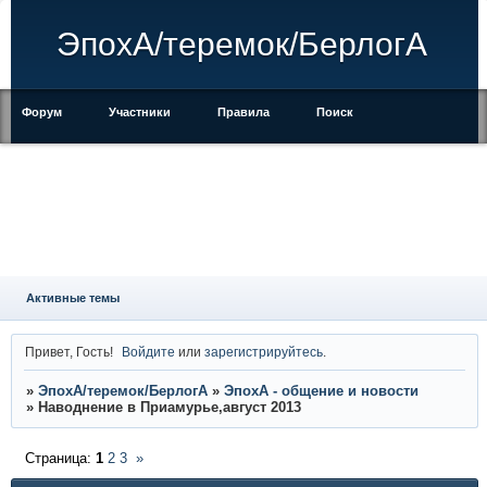
ЭпохА/теремок/БерлогА
Форум
Участники
Правила
Поиск
Регистрация
Войти
Активные темы
Привет, Гость!
Войдите
или
зарегистрируйтесь
.
»
ЭпохА/теремок/БерлогА
»
ЭпохА - общение и новости
»
Наводнение в Приамурье,август 2013
Страница:
1
2
3
»