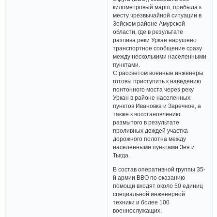
километровый марш, прибыла к
месту чрезвычайной ситуации в
Зейском районе Амурской
области, где в результате
разлива реки Уркан нарушено
транспортное сообщение сразу
между несколькими населенными
пунктами.
С рассветом военные инженеры
готовы приступить к наведению
понтонного моста через реку
Уркан в районе населенных
пунктов Ивановка и Заречное, а
также к восстановлению
размытого в результате
проливных дождей участка
дорожного полотна между
населенными пунктами Зея и
Тыгда.
В состав оперативной группы 35-
й армии ВВО по оказанию
помощи входят около 50 единиц
специальной инженерной
техники и более 100
военнослужащих.