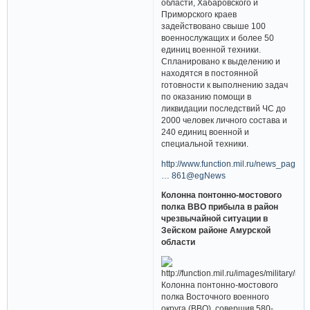
области, Хабаровского и
Приморского краев
задействовано свыше 100
военнослужащих и более 50
единиц военной техники.
Спланировано к выделению и
находятся в постоянной
готовности к выполнению задач
по оказанию помощи в
ликвидации последствий ЧС до
2000 человек личного состава и
240 единиц военной и
специальной техники.
http://www.function.mil.ru/news_page/c
… 861@egNews
Колонна понтонно-мостового
полка ВВО прибыла в район
чрезвычайной ситуации в
Зейском районе Амурской
области
Колонна понтонно-мостового
полка Восточного военного
округа (ВВО), совершив 580-