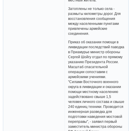
местный житель.
Затоплены не только села -
размыты километры дорог. Для
восстановления сообщения
между населенными пунктами
привлечены армейские
соединения.
Приказ об оказании помощи в
ликвидации последствий паводка
в Приамурье министр обороны
Сергей Шойгу отдал по прямому
указанию Президента России.
Масштаб спасательной
операции сопоставим с
армейскими учениями.
"Силами Восточного военного
округа в ликвидации и оказании
помощи местному населению
задействовано свыше 1,5
человек личного состава и свыше
240 единиц техники. Проводится
инженерная разведка для
подготовки наведения мостовой
переправы", - заявил первый
заместитель министра обороны