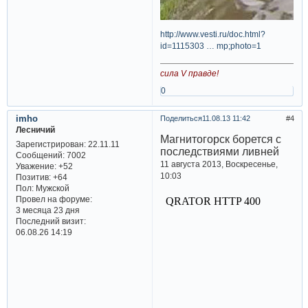
http://www.vesti.ru/doc.html?
id=1115303 … mp;photo=1
сила V правде!
0
imho
Поделиться
11.08.13 11:42
4
Лесничий
Магнитогорск борется с
Зарегистрирован
: 22.11.11
последствиями ливней
Сообщений:
7002
11 августа 2013, Воскресенье,
Уважение:
+52
10:03
Позитив:
+64
Пол:
Мужской
Провел на форуме:
3 месяца 23 дня
Последний визит:
06.08.26 14:19