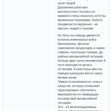
залит водой.
Дорожники работают
круглосуточно, пытаясь из
камней и глины насыпать хотя бы
временные переправы. Работа
продвигается медленно - не
хватает людей и техники.
Из Читы на помощь движется
колонна инженерных войск
Минобороны. Десятки
самосвалов, вездеходов, и самое
главное, понтонная техника. До
района чрезвычайной ситуации
больше двух тысяч километров. В
пути приходится делать
остановки. В некоторых местах
паводок разрушил мосты через
мелкие речки.
"Имеются возможности, силы и
средства, которые позволяют
гарантировано обеспечить
мероприятия по ликвидации
последствий чрезвычайной
ситуации.
Это - 10 железнодорожных