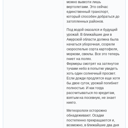
можно вывезти лишь
вертолетами. Это сейчас
единственный транспорт,
который способен добраться до
затопленных районов.
Под водой оказался и будущий
урожай. В ближайшие дни в
Амурской области должна была
начаться уборочная, созрели
скороспелые сорта картофеля,
моркови, свеклы. Все это теперь
гниет на полях.
Фермеры смотрят на затянутое
тучами небо в попытке увидеть
хоть один солнечный просвет.
Если дожди продлятся еще хотя
бы двое суток, урожай погибнет
полностью. И как тогда
рассчитываться по кредитам,
взятым на посевную, не знает
никто.
Метеорологи осторожно
обнадеживают. Осадки
постепенно прекращаются и,
возможно, в ближайшие два дня