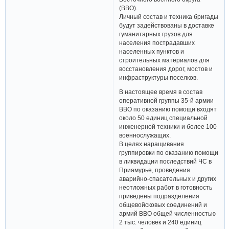
(ВВО).
Личный состав и техника бригады
будут задействованы в доставке
гуманитарных грузов для
населения пострадавших
населенных пунктов и
строительных материалов для
восстановления дорог, мостов и
инфраструктуры поселков.
В настоящее время в состав
оперативной группы 35-й армии
ВВО по оказанию помощи входят
около 50 единиц специальной
инженерной техники и более 100
военнослужащих.
В целях наращивания
группировки по оказанию помощи
в ликвидации последствий ЧС в
Приамурье, проведения
аварийно-спасательных и других
неотложных работ в готовность
приведены подразделения
общевойсковых соединений и
армий ВВО общей численностью
2 тыс. человек и 240 единиц