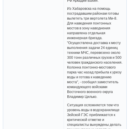
РФ Аркадий Бахин.
Из Хабаровска на помощь
пострадавшим районам готовы
вылететь три вертолета Ми-8.
Для наведения понтонных
мостов в зону наводнения
направлена отдельная
инженерная бригада.
"Осуществлена доставка к месту
выполнения задачи 24 единиц
техники МЧС, перевезено около
300 тонн различных грузов и 500
человек гражданского населения.
Колонна понтонно-мостового
парка час назад прибыла к урезу
воды и готова к наведению
моста", - сообщил заместитель
командующего войсками
Восточного военного округа
Владимир Цилько.
Ситуация осложняется тем что
уровень воды в водохранилище
Зейской ГЭС приближается к
критической отметке и
специалисты вынуждены делать