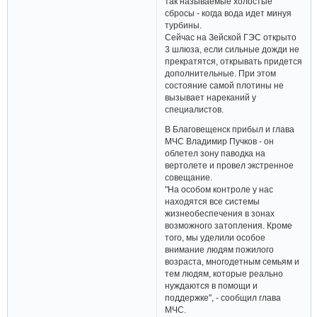
так называемые холостые
сбросы - когда вода идет минуя
турбины.
Сейчас на Зейской ГЭС открыто
3 шлюза, если сильные дожди не
прекратятся, открывать придется
дополнительные. При этом
состояние самой плотины не
вызывает нареканий у
специалистов.
В Благовещенск прибыл и глава
МЧС Владимир Пучков - он
облетел зону паводка на
вертолете и провел экстренное
совещание.
"На особом контроле у нас
находятся все системы
жизнеобеспечения в зонах
возможного затопления. Кроме
того, мы уделили особое
внимание людям пожилого
возраста, многодетным семьям и
тем людям, которые реально
нуждаются в помощи и
поддержке", - сообщил глава
МЧС.