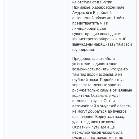
не отступают в Якутии,
Приморье, Хабаровском крае,
Амурской и Еврейской
автономной областях. Чтобы
предотвратить ЧП и
ликвидировать уже
существующие последствия,
Министерство обороны и МЧС
вынуждены наращивать там свои
группировки.
Придорожные столбы и
указатели - единственная
возможность понять, что где-то
там под водой асфальт, а не
глубокий овраг. Перебираться
через затопленные участки
рискуют только самые отчаянные
водители. Остальные ждут
помощи на суше. Сотни
автомобилей в Амурской области
не могут добраться до пунктов
назначения. Вернуться назад
удается далеко не всем.
Обратный путь, где еще
несколько часов назад была
сухая дорога, зачастую тоже