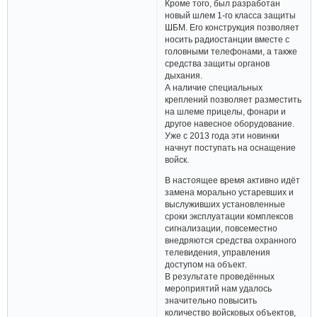
Кроме того, был разработан
новый шлем 1-го класса защиты
ШБМ. Его конструкция позволяет
носить радиостанции вместе с
головными телефонами, а также
средства защиты органов
дыхания.
А наличие специальных
креплений позволяет разместить
на шлеме прицелы, фонари и
другое навесное оборудование.
Уже с 2013 года эти новинки
начнут поступать на оснащение
войск.
В настоящее время активно идёт
замена морально устаревших и
выслуживших установленные
сроки эксплуатации комплексов
сигнализации, повсеместно
внедряются средства охранного
телевидения, управления
доступом на объект.
В результате проведённых
мероприятий нам удалось
значительно повысить
количество войсковых объектов,