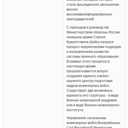
стало вынужденное увольнение
многих
высококвалифицированных
преподавателей.
С приходом к руководству
Министерством обороны России
генерала армии Сергея
Кужугетовича Шойгу начался
процесс корректировки подходов
к направлениям развития
системы военного образования.
В рамках этого процесса в
настоящее время
прорабатывается вопрос
создания единого учебно-
научного центра подготовки
кадров инженерных войск.
Существуют два возможных
варианта его структуры - в виде
Военно-инженерной академии
или в виде Военно-инженерного
института.
Управление начальника
инженерных войск Вооружённых
Сил Российской Федерации