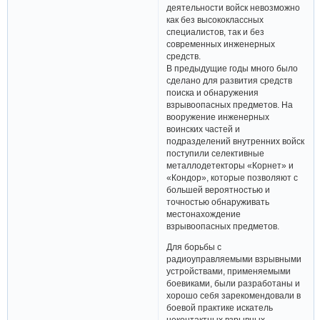
деятельности войск невозможно
как без высококлассных
специалистов, так и без
современных инженерных
средств.
В предыдущие годы много было
сделано для развития средств
поиска и обнаружения
взрывоопасных предметов. На
вооружение инженерных
воинских частей и
подразделений внутренних войск
поступили селективные
металлодетекторы «Корнет» и
«Кондор», которые позволяют с
большей вероятностью и
точностью обнаруживать
местонахождение
взрывоопасных предметов.
Для борьбы с
радиоуправляемыми взрывными
устройствами, применяемыми
боевиками, были разработаны и
хорошо себя зарекомендовали в
боевой практике искатель
неконтактных взрывных