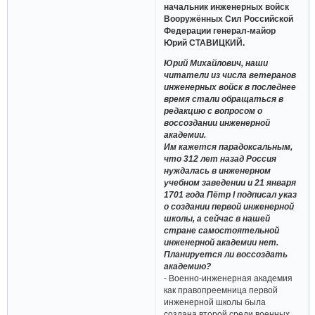
начальник инженерных войск
Вооружённых Сил Российской
Федерации генерал-майор
Юрий СТАВИЦКИЙ.
Юрий Михайлович, наши
читатели из числа ветеранов
инженерных войск в последнее
время стали обращаться в
редакцию с вопросом о
воссоздании инженерной
академии.
Им кажется парадоксальным,
что 312 лет назад Россия
нуждалась в инженерном
учебном заведении и 21 января
1701 года Пётр I подписал указ
о создании первой инженерной
школы, а сейчас в нашей
стране самостоятельной
инженерной академии нет.
Планируется ли воссоздать
академию?
- Военно-инженерная академия
как правопреемница первой
инженерной школы была
создана второй среди военных