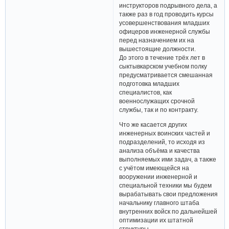
инструкторов подрывного дела, а
также раз в год проводить курсы
усовершенствования младших
офицеров инженерной службы
перед назначением их на
вышестоящие должности.
До этого в течение трёх лет в
сыктывкарском учебном полку
предусматривается смешанная
подготовка младших
специалистов, как
военнослужащих срочной
службы, так и по контракту.
Что же касается других
инженерных воинских частей и
подразделений, то исходя из
анализа объёма и качества
выполняемых ими задач, а также
с учётом имеющейся на
вооружении инженерной и
специальной техники мы будем
вырабатывать свои предложения
начальнику главного штаба
внутренних войск по дальнейшей
оптимизации их штатной
структуры.