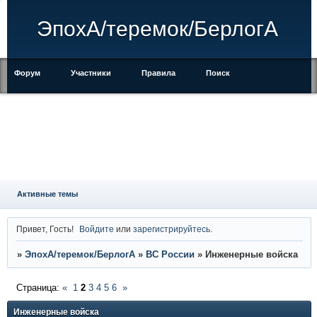
ЭпохА/теремок/БерлогА
Форум
Участники
Правила
Поиск
Регистрация
Войти
Активные темы
Привет, Гость!
Войдите
или
зарегистрируйтесь
.
»
ЭпохА/теремок/БерлогА
»
ВС России
»
Инженерные войска
Страница:
«
1
2
3
4
5
6
»
Инженерные войска