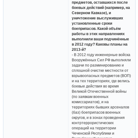
предметов, оставшихся после
боевых действий (например, на
Северном Кавказе), и
уничтожение выслуживших
установленные сроки
боеприпасов. Какой объём
работы в этих направлениях
выполнили ваши подчинённые
в 2012 году? Каковы планы на
2013-й?
- В 2012 году инженерные войска
Вооружённых Сил РФ выполняли
задачи по разминированию и
сплошной очистке местности от
взрывоопасных предметов (ВОП)
и на тех территориях, где велись
боевые действия во время
Великой Отечественной войны
(по заявкам военных
комиссариатов), и на
территориях бывших арсеналов
(баз) боеприпасов военных
округов, и в зонах проведения
контртеррористических
операций на территории
Чеченской Республики и