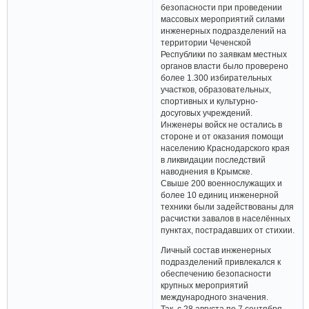
безопасности при проведении
массовых мероприятий силами
инженерных подразделений на
территории Чеченской
Республики по заявкам местных
органов власти было проверено
более 1.300 избирательных
участков, образовательных,
спортивных и культурно­
досуговых учреждений.
Инженеры войск не остались в
стороне и от оказания помощи
населению Краснодарского края
в ликвидации последствий
наводнения в Крымске.
Свыше 200 военнослужащих и
более 10 единиц инженерной
техники были задействованы для
расчистки завалов в населённых
пунктах, пострадавших от стихии.
Личный состав инженерных
подразделений привлекался к
обеспечению безопасности
крупных мероприятий
международного значения.
Так, с 28 августа по 7 сентября