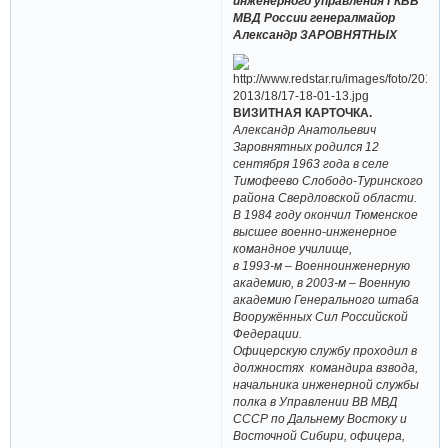
инженерного управления ГКВВ
МВД России генерал­майор
Александр ЗАРОВНЯТНЫХ
ВИЗИТНАЯ КАРТОЧКА.
Александр Анатольевич
Заровнятных родился 12
сентября 1963 года в селе
Тимофеево Слободо-Туринского
района Свердловской области.
В 1984 году окончил Тюменское
высшее военно-инженерное
командное училище,
в 1993-м – Военно­инженерную
академию, в 2003-м – Военную
академию Генерального штаба
Вооружённых Сил Российской
Федерации.
Офицерскую службу проходил в
должностях командира взвода,
начальника инженерной службы
полка в Управлении ВВ МВД
СССР по Дальнему Востоку и
Восточной Сибири, офицера,