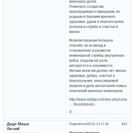
воинского долга.
Пожелать солдатам,
прапорщикам и офицерам, их
родным и близким крепкого
здоровья, удачи и благополучия,
успехов в службе и счастья в
жизни.
Всем ветеранам большое
спасибо за их вклад в
становление и развитие
инженерной службы внутренних
войск, подъём её роли,
авторитета и значимости.
Желаю всем им долгих лет жизни,
здоровья, добра, счастья и
благополучия, неиссякаемой
энергии в деле воспитания новых
поколений военных инженеров.
http://www.redstar.ru/index.php/compon
… RlcnN0dmE=
0
Дядя Миша
Поделиться
20.01.13 17:30
12
ЛесниК
Идущие впереди