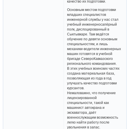
качество их подготовки.
Основным местом подготовки
младших специалистов
инженерной службы у нас стал
учебный инженерно­сапёрный
полк, дислоцированный в
Сыктывкаре. Там ведётся
обучение по девяти основным
специальностям, и лишь
механики-водители инженерных
машин готовятся в учебной
бригаде Северо­Кавказского
регионального командования.
В этих учебных воинских частях
создана материальная база,
позволяющая из года в год
улучшать качество подготовки
курсантов.
Немаловажно, что получение
лицензированной
специальности, такой как
машинист автокрана и
экскаватора, даёт
военнослужащим возможность
легко найти работу после
увольнения в запас.