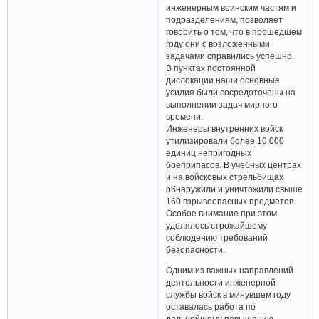
инженерным воинским частям и
подразделениям, позволяет
говорить о том, что в прошедшем
году они с возложенными
задачами справились успешно.
В пунктах постоянной
дислокации наши основные
усилия были сосредоточены на
выполнении задач мирного
времени.
Инженеры внутренних войск
утилизировали более 10.000
единиц непригодных
боеприпасов. В учебных центрах
и на войсковых стрельбищах
обнаружили и уничтожили свыше
160 взрывоопасных предметов.
Особое внимание при этом
уделялось строжайшему
соблюдению требований
безопасности.
Одним из важных направлений
деятельности инженерной
службы войск в минувшем году
оставалась работа по
дальнейшему повышению