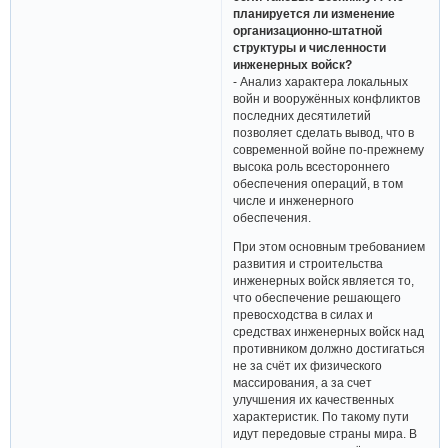
планируется ли изменение
организационно-штатной
структуры и численности
инженерных войск?
- Анализ характера локальных
войн и вооружённых конфликтов
последних десятилетий
позволяет сделать вывод, что в
современной войне по-прежнему
высока роль всестороннего
обеспечения операций, в том
числе и инженерного
обеспечения.
При этом основным требованием
развития и строительства
инженерных войск является то,
что обеспечение решающего
превосходства в силах и
средствах инженерных войск над
противником должно достигаться
не за счёт их физического
массирования, а за счет
улучшения их качественных
характеристик. По такому пути
идут передовые страны мира. В