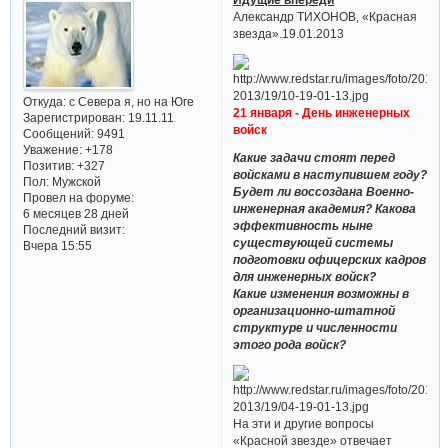
Александр ТИХОНОВ, «Красная
звезда».19.01.2013
Откуда:
с Севера я, но на Юге
21 января - День инженерных
Зарегистрирован
: 19.11.11
войск
Сообщений:
9491
Уважение:
+178
Какие задачи стоят перед
Позитив:
+327
войсками в наступившем году?
Пол:
Мужской
Будет ли воссоздана Военно-
Провел на форуме:
инженерная академия? Какова
6 месяцев 28 дней
эффективность ныне
Последний визит:
существующей системы
Вчера 15:55
подготовки офицерских кадров
для инженерных войск?
Какие изменения возможны в
организационно-штатной
структуре и численности
этого рода войск?
На эти и другие вопросы
«Красной звезде» отвечает