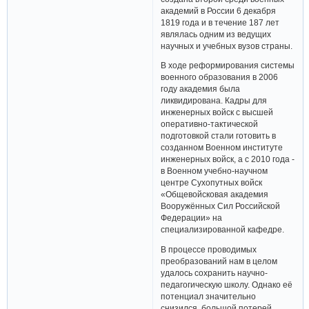
академий в России 6 декабря
1819 года и в течение 187 лет
являлась одним из ведущих
научных и учебных вузов страны.
В ходе реформирования системы
военного образования в 2006
году академия была
ликвидирована. Кадры для
инженерных войск с высшей
оперативно-тактической
подготовкой стали готовить в
созданном Военном институте
инженерных войск, а с 2010 года -
в Военном учебно-научном
центре Сухопутных войск
«Общевойсковая академия
Вооружённых Сил Российской
Федерации» на
специализированной кафедре.
В процессе проводимых
преобразований нам в целом
удалось сохранить научно-
педагогическую школу. Однако её
потенциал значительно
снизился, большой потерей