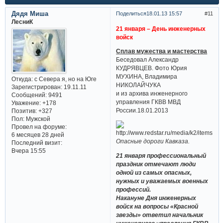
Дядя Миша
Поделиться
18.01.13 15:57
11
ЛесниК
21 января – День инженерных
войск
Сплав мужества и мастерства
Беседовал Александр
КУДРЯВЦЕВ. Фото Юрия
МУХИНА, Владимира
Откуда:
с Севера я, но на Юге
НИКОЛАЙЧУКА
Зарегистрирован
: 19.11.11
и из архива инженерного
Сообщений:
9491
управления ГКВВ МВД
Уважение:
+178
России.18.01.2013
Позитив:
+327
Пол:
Мужской
Провел на форуме:
6 месяцев 28 дней
Опасные дороги Кавказа.
Последний визит:
Вчера 15:55
21 января профессиональный
праздник отмечают люди
одной из самых опасных,
нужных и уважаемых военных
профессий.
Накануне Дня инженерных
войск на вопросы «Красной
звезды» ответил начальник