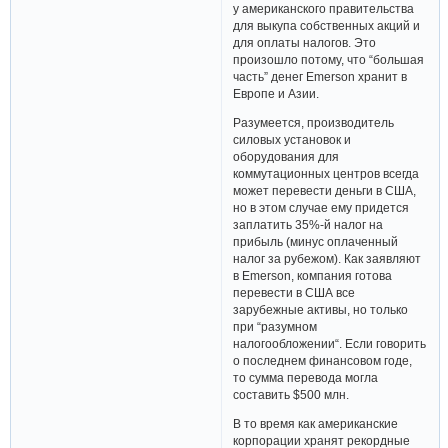
у американского правительства
для выкупа собственных акций и
для оплаты налогов. Это
произошло потому, что “большая
часть” денег Emerson хранит в
Европе и Азии.
Разумеется, производитель
силовых установок и
оборудования для
коммутационных центров всегда
может перевести деньги в США,
но в этом случае ему придется
заплатить 35%-й налог на
прибыль (минус оплаченный
налог за рубежом). Как заявляют
в Emerson, компания готова
перевести в США все
зарубежные активы, но только
при “разумном
налогообложении“. Если говорить
о последнем финансовом годе,
то сумма перевода могла
составить $500 млн.
В то время как американские
корпорации хранят рекордные