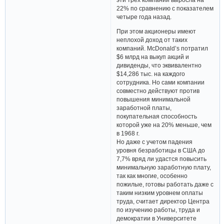
22% по сравнению с показателем
четыре года назад.
При этом акционеры имеют
неплохой доход от таких
компаний. McDonald’s потратил
$6 млрд на выкуп акций и
дивиденды, что эквивалентно
$14,286 тыс. на каждого
сотрудника. Но сами компании
совместно действуют против
повышения минимальной
заработной платы,
покупательная способность
которой уже на 20% меньше, чем
в 1968 г.
Но даже с учетом падения
уровня безработицы в США до
7,7% вряд ли удастся повысить
минимальную заработную плату,
так как многие, особенно
пожилые, готовы работать даже с
таким низким уровнем оплаты
труда, считает директор Центра
по изучению работы, труда и
демократии в Университете