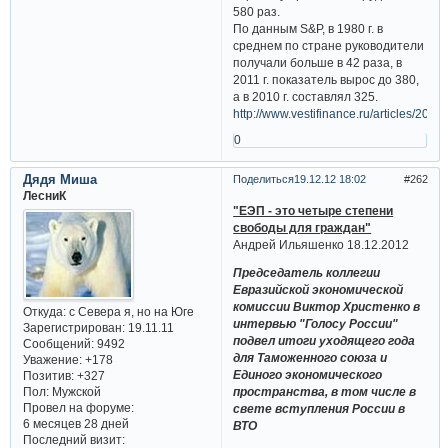
580 раз.
По данным S&P, в 1980 г. в
среднем по стране руководители
получали больше в 42 раза, в
2011 г. показатель вырос до 380,
а в 2010 г. составлял 325.
http://www.vestifinance.ru/articles/2096
0
Дядя Миша
Поделиться
19.12.12 18:02
262
ЛесниК
"ЕЭП - это четыре степени
свободы для граждан"
Андрей Ильяшенко 18.12.2012
Председатель коллегии
Евразийской экономической
комиссии Виктор Христенко в
Откуда:
с Севера я, но на Юге
интервью "Голосу России"
Зарегистрирован
: 19.11.11
подвел итоги уходящего года
Сообщений:
9492
для Таможенного союза и
Уважение:
+178
Единого экономического
Позитив:
+327
Пол:
Мужской
пространства, в том числе в
Провел на форуме:
свете вступления России в
6 месяцев 28 дней
ВТО
Последний визит: