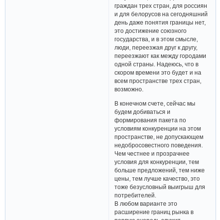
граждан трех стран, для россиян
и для белорусов на сегодняшний
день даже понятия границы нет,
это достижение союзного
государства, и в этом смысле,
люди, переезжая друг к другу,
переезжают как между городами
одной страны. Надеюсь, что в
скором времени это будет и на
всем пространстве трех стран,
возможно.
В конечном счете, сейчас мы
будем добиваться и
формирования пакета по
условиям конкуренции на этом
пространстве, не допускающем
недобросовестного поведения.
Чем честнее и прозрачнее
условия для конкуренции, тем
больше предложений, тем ниже
цены, тем лучше качество, это
тоже безусловный выигрыш для
потребителей.
В любом варианте это
расширение границ рынка в