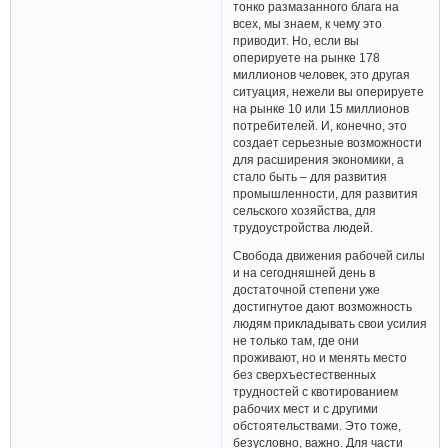
тонко размазанного блага на
всех, мы знаем, к чему это
приводит. Но, если вы
оперируете на рынке 178
миллионов человек, это другая
ситуация, нежели вы оперируете
на рынке 10 или 15 миллионов
потребителей. И, конечно, это
создает серьезные возможности
для расширения экономики, а
стало быть – для развития
промышленности, для развития
сельского хозяйства, для
трудоустройства людей.
Свобода движения рабочей силы
и на сегодняшней день в
достаточной степени уже
достигнутое дают возможность
людям прикладывать свои усилия
не только там, где они
проживают, но и менять место
без сверхъестественных
трудностей с квотированием
рабочих мест и с другими
обстоятельствами. Это тоже,
безусловно, важно. Для части