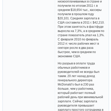
низкооплачиваемых в стране и
получили по итогам 2011 г. в
среднем $18,654 тыс., кассиры
получили в прошлом году
$20,101. Средняя зарплата в
США составила в 2011 г. $42,210.
При этом занятость в фастфуде
выросла на 7,3%, а в среднем по
стране показатель упал на 1,3%.
С февраля 2010 по февраль
2012 гг. число рабочих мест в
секторе росло в два раза
быстрее, чем в среднем по
экономике США.
Но разрыв в оплате труда
обычных работников и
руководителей не всегда был
таким. 20 лет назад доход
генерального директора
McDonald’s был в 230 раз
больше, чем у работника,
который работает полный
рабочий день при минимальной
зарплате. Сейчас зарплата
руководителя превышает
зарплату простого сотрудника в