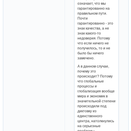
означает, что мы
гарантированно на
правильном пути.
Почти
гарантированно - это
знак качества, а не
знак какого-то
недоверия. Потому
что если ничего не
получилось, то и не
было бы ничего
замечено.
А в данном случае,
почему это
происходит? Потому
что глобальные
процессы и
глобализация вообще
мира и экономик в
значительной степени
происходили под
диктовку из
единственного
центра, натолкнулись
на серьезные
проблемы,