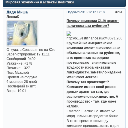
Мировая экономика и аспекты политики
Дядя Миша
Поделиться
16.12.12 17:18
261
ЛесниК
Почему компании США хранят
наличность за рубежом?
Крупнейшие американские
компании имеют значительные
Откуда:
с Севера я, но на Юге
объемы наличных за рубежом,
Зарегистрирован
: 19.11.11
в то время как на родине
Сообщений:
9492
претерпевают значительные
Уважение:
+178
трудности из-за нехватки
Позитив:
+327
ликвидности, заметило издание
Пол:
Мужской
Провел на форуме:
Wall Street Journal.
6 месяцев 28 дней
Почему так происходит?
Последний визит:
Компании имеют свой резон:
Вчера 19:01
деньги хранятся там, где
расположено производство. А
производство - там, где ниже
налоги.
Emerson Electric Co. имеет $2
млрд наличных средств в банке.
В то же время в этом году
компании пришлось взять в долг