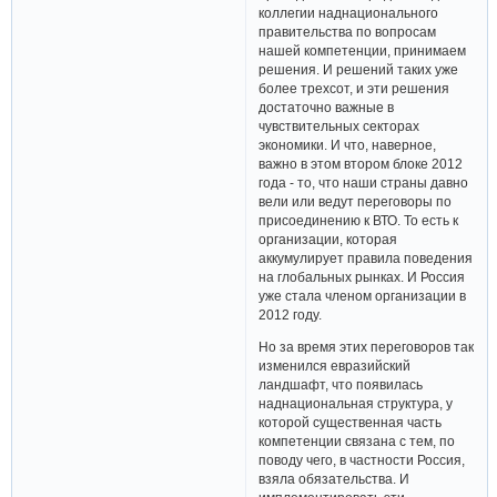
коллегии наднационального
правительства по вопросам
нашей компетенции, принимаем
решения. И решений таких уже
более трехсот, и эти решения
достаточно важные в
чувствительных секторах
экономики. И что, наверное,
важно в этом втором блоке 2012
года - то, что наши страны давно
вели или ведут переговоры по
присоединению к ВТО. То есть к
организации, которая
аккумулирует правила поведения
на глобальных рынках. И Россия
уже стала членом организации в
2012 году.
Но за время этих переговоров так
изменился евразийский
ландшафт, что появилась
наднациональная структура, у
которой существенная часть
компетенции связана с тем, по
поводу чего, в частности Россия,
взяла обязательства. И