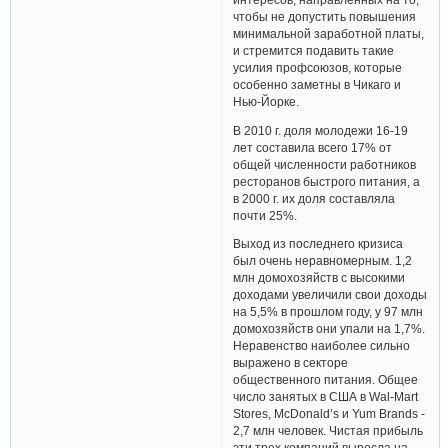
чтобы не допустить повышения
минимальной заработной платы,
и стремится подавить такие
усилия профсоюзов, которые
особенно заметны в Чикаго и
Нью-Йорке.
В 2010 г. доля молодежи 16-19
лет составила всего 17% от
общей численности работников
ресторанов быстрого питания, а
в 2000 г. их доля составляла
почти 25%.
Выход из последнего кризиса
был очень неравномерным. 1,2
млн домохозяйств с высокими
доходами увеличили свои доходы
на 5,5% в прошлом году, у 97 млн
домохозяйств они упали на 1,7%.
Неравенство наиболее сильно
выражено в секторе
общественного питания. Общее
число занятых в США в Wal-Mart
Stores, McDonald’s и Yum Brands -
2,7 млн человек. Чистая прибыль
эти трех компаний выросла на