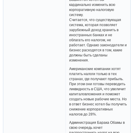
кардинально изменить всю
корпоративную налоговую
систему.
Считается, что существующая
система, которая позволяет
зарубежный доход хранить в
иностранных банках и не
облагать его налогом, не
работает. Однако законодатели и
бизнес расходятся в том, какие
должны быть сделаны
изменения.
Американские компании хотят
платить налоги только в тех
странах, где получают прибыль.
При этом они готовы переводить
ликвидность в США, что увеличит
капиталовложения и поможет
создать новые рабочие места. Но
в ответ бизнес хотел бы получить
снижение корпоративных
налогов до 28%.
Администрация Барака Обамы в
свою очередь хочет
распространить налог на всю