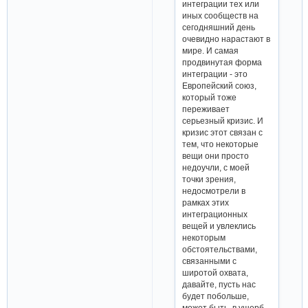
интеграции тех или
иных сообществ на
сегодняшний день
очевидно нарастают в
мире. И самая
продвинутая форма
интеграции - это
Европейский союз,
который тоже
переживает
серьезный кризис. И
кризис этот связан с
тем, что некоторые
вещи они просто
недоучли, с моей
точки зрения,
недосмотрели в
рамках этих
интеграционных
вещей и увлеклись
некоторым
обстоятельствами,
связанными с
широтой охвата,
давайте, пусть нас
будет побольше,
может быть, в ущерб