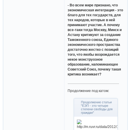
- Во всем мире признано, что
экономическая интеграция - это
благо для тех государств, для
тех народов, которые в ней
принимают участие. А почему
все-таки тогда Москву, Минск и
Астану критикуют за создание
Таможенного союза, Единого
экономического пространства
достаточно жестко с позиций
того, что якобы возрождается
некое монструозное
образование, напоминающее
Советский Союз, почему такая
критика возникает?
...........................................................
Продолжение под катом:
Продолжение статьи
"ЕЭП - это четыре
степени свободы для
граждан"