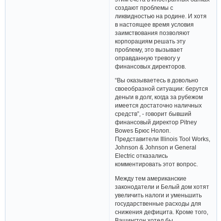
создают проблемы с
ликвидностью на родине. И хотя
в настоящее время условия
заимствования позволяют
корпорациям решать эту
проблему, это вызывает
оправданную тревогу у
финансовых директоров.
“Вы оказываетесь в довольно
своеобразной ситуации: берутся
деньги в долг, когда за рубежом
имеется достаточно наличных
средств”, - говорит бывший
финансовый директор Pitney
Bowes Брюс Нолоп.
Представители Illinois Tool Works,
Johnson & Johnson и General
Electric отказались
комментировать этот вопрос.
Между тем американские
законодатели и Белый дом хотят
увеличить налоги и уменьшить
государственные расходы для
снижения дефицита. Кроме того,
Вашингтон хотел бы