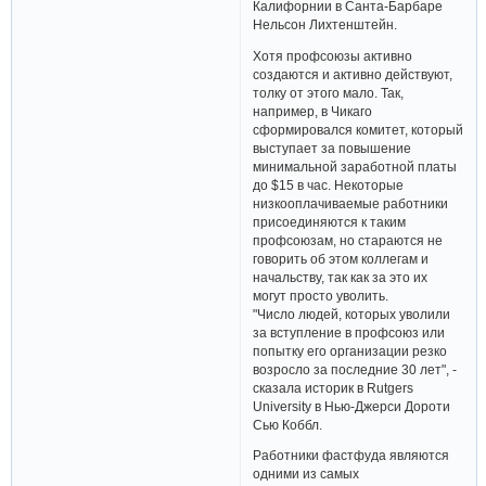
Калифорнии в Санта-Барбаре
Нельсон Лихтенштейн.
Хотя профсоюзы активно
создаются и активно действуют,
толку от этого мало. Так,
например, в Чикаго
сформировался комитет, который
выступает за повышение
минимальной заработной платы
до $15 в час. Некоторые
низкооплачиваемые работники
присоединяются к таким
профсоюзам, но стараются не
говорить об этом коллегам и
начальству, так как за это их
могут просто уволить.
"Число людей, которых уволили
за вступление в профсоюз или
попытку его организации резко
возросло за последние 30 лет", -
сказала историк в Rutgers
University в Нью-Джерси Дороти
Сью Коббл.
Работники фастфуда являются
одними из самых