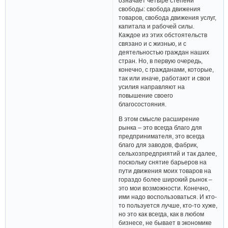
означает четыре степени
свободы: свобода движения
товаров, свобода движения услуг,
капитала и рабочей силы.
Каждое из этих обстоятельств
связано и с жизнью, и с
деятельностью граждан наших
стран. Но, в первую очередь,
конечно, с гражданами, которые,
так или иначе, работают и свои
усилия направляют на
повышение своего
благосостояния.
В этом смысле расширение
рынка – это всегда благо для
предпринимателя, это всегда
благо для заводов, фабрик,
сельхозпредприятий и так далее,
поскольку снятие барьеров на
пути движения моих товаров на
гораздо более широкий рынок –
это мои возможности. Конечно,
ими надо воспользоваться. И кто-
то пользуется лучше, кто-то хуже,
но это как всегда, как в любом
бизнесе, не бывает в экономике