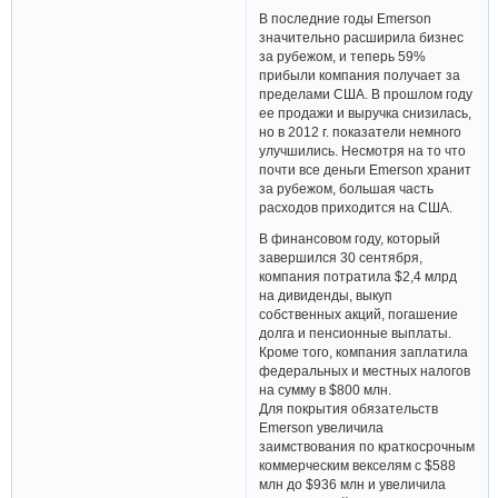
В последние годы Emerson
значительно расширила бизнес
за рубежом, и теперь 59%
прибыли компания получает за
пределами США. В прошлом году
ее продажи и выручка снизилась,
но в 2012 г. показатели немного
улучшились. Несмотря на то что
почти все деньги Emerson хранит
за рубежом, большая часть
расходов приходится на США.
В финансовом году, который
завершился 30 сентября,
компания потратила $2,4 млрд
на дивиденды, выкуп
собственных акций, погашение
долга и пенсионные выплаты.
Кроме того, компания заплатила
федеральных и местных налогов
на сумму в $800 млн.
Для покрытия обязательств
Emerson увеличила
заимствования по краткосрочным
коммерческим векселям с $588
млн до $936 млн и увеличила