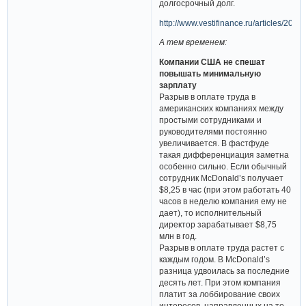
долгосрочный долг.
http://www.vestifinance.ru/articles/2071
А тем временем:
Компании США не спешат
повышать минимальную
зарплату
Разрыв в оплате труда в
американских компаниях между
простыми сотрудниками и
руководителями постоянно
увеличивается. В фастфуде
такая дифференциация заметна
особенно сильно. Если обычный
сотрудник McDonald’s получает
$8,25 в час (при этом работать 40
часов в неделю компания ему не
дает), то исполнительный
директор зарабатывает $8,75
млн в год.
Разрыв в оплате труда растет с
каждым годом. В McDonald’s
разница удвоилась за последние
десять лет. При этом компания
платит за лоббирование своих
интересов, направленных на то,