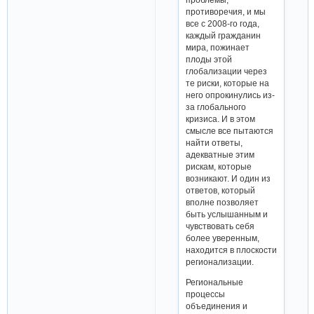
противоречия, и мы
все с 2008-го года,
каждый гражданин
мира, пожинает
плоды этой
глобализации через
те риски, которые на
него опрокинулись из-
за глобального
кризиса. И в этом
смысле все пытаются
найти ответы,
адекватные этим
рискам, которые
возникают. И один из
ответов, который
вполне позволяет
быть услышанным и
чувствовать себя
более уверенным,
находится в плоскости
регионализации.
Региональные
процессы
объединения и