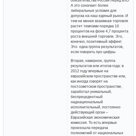
обязательства России перед ВТО.
А это означает более
либеральные условия для
допуска на наш единый рынок. И
тем не менее взаимная торговля
растет темпами порядка 10
процентов на фоне 4,7 процента
роста внешней торговли. Это,
конечно, позитивный эффект.
Это одна группа результатов,
если говорить про цифры.
Вторая, наверное, группа
результатов или итогов года: в
2012 году впервые на
евразийском пространстве или,
как иногда говорят на
постсоветском пространстве,
заработал уникальный,
беспрецедентный
наднациональный
исполнительный, постоянно
действующий орган –
Евразийская экономическая
комиссия. То есть впервые
произошла передача
полномочий от национальных