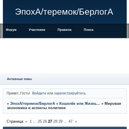
ЭпохА/теремок/БерлогА
Форум
Участники
Правила
Поиск
Регистрация
Войти
Активные темы
Привет, Гость!
Войдите
или
зарегистрируйтесь
.
»
ЭпохА/теремок/БерлогА
»
Кошелёк или Жизнь...
»
Мировая
экономика и аспекты политики
Страница:
«
1
…
25
26
27
28
29
…
47
»