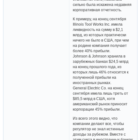
сильно была искажена недавняя
корпоративная отчетность.
К примеру, на конец сентября
Illinois Tool Works Inc. имела
ликвидность на сумму в $2,1
млрд, из которых практически
ничего не было в США, при чем
на родине компания получает
более 40% прибыли.
Johnson & Johnson хранила в
зарубежных банках $24,5 млрд
на конец прошлого года, из
которых лишь 46% относится к
полученной прибыли на
иностранных рынках.
General Electric Co. на конец
сентября имела лишь треть от
$85,5 млрд в США, хотя
американский рынок приносит
корпорации 45% прибыли.
Из всего этого видно, что
компании делают все, чтобы
регулятор не знал истинные
доходы за рубежом. Вместе с
этим счета в иностранных банках