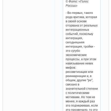
© Фото: «Голос
России»
- Во-первых, такого
рода критика, которая
в своей основе
оторвана от реальных
интеграционных
событий, поскольку
интеграция,
сегодняшняя
интеграция, тройки -
это сугубо
экономические
процессы, а при этом
навязывание неких
мифов:
ресоветизации или
реинкарнации и, в
общем, другие "ре",
связано в
значительной степени
с политическими
мотивами. Но тем не
менее, я каждый раз
это подчеркиваю, если
это прозвучало, то это