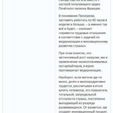
сестрой получающего орден
Почётного легиона Франции.
В понимании Прохорова,
заставить работать по 60 часов в
неделю и больше, – а именно так
всё и будет, – означает
«привести трудовые отношения
в соответствие с задачей по
модернизации и инновационному
развитию страны».
При этом понятно, что
экстенсивный рост нагрузки, как и
привлечение низкооплачиваевых
гастарбайтеров, в корне
противоречат модернизации.
Наоборот, если жители где-то
много, долго и малопродуктивно
трудятся, рассчитывая в итоге
купить телевизор, это показатель
тотальной, запредельной
отсталости страны, постепенно
выпадающей из разряда
развивающихся. От развитых, где
создают инновационный продукт,