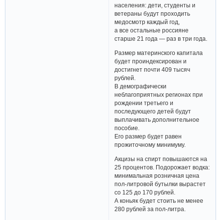
населения: дети, студенты и
ветераны будут проходить
медосмотр каждый год,
а все остальные россияне
старше 21 года — раз в три года.
Размер материнского капитала
будет проиндексирован и
достигнет почти 409 тысяч
рублей.
В демографически
неблагоприятных регионах при
рождении третьего и
последующего детей будут
выплачивать дополнительное
пособие.
Его размер будет равен
прожиточному минимуму.
Акцизы на спирт повышаются на
25 процентов. Подорожает водка:
минимальная розничная цена
пол-литровой бутылки вырастет
со 125 до 170 рублей.
А коньяк будет стоить не менее
280 рублей за пол-литра.