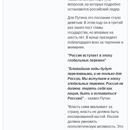
вопросов, на которых подробно
остановился российский лидер.
Для Путина это послание стало
девятым. В этом году он в третий
раз занял пост главы
государства, но впервые на
шесть лет. В конце президент
поблагодарил всех за терпение и
внимание.
"Россия вступает в эпоху
глобальных перемен"
"Ближайшие годы будут
переломными, и не только для
России. Мы вступаем в эпоху
глобальных перемен. Россия не
должна терять себя как
нация, быть и оставаться
Россией"
, - заявил Путин.
"Власть сама вкалывает за
страну, власть не должна быть
изолированной кастой. Россия
должна умножить
геополитическую активность. Это