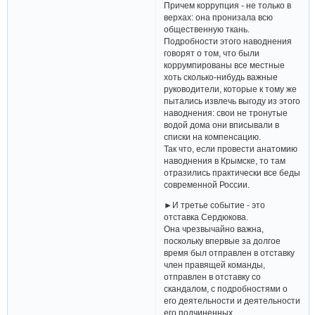
Причем коррупция - не только в
верхах: она пронизала всю
общественную ткань.
Подробности этого наводнения
говорят о том, что были
коррумпированы все местные
хоть сколько-нибудь важные
руководители, которые к тому же
пытались извлечь выгоду из этого
наводнения: свои не тронутые
водой дома они вписывали в
списки на компенсацию.
Так что, если провести анатомию
наводнения в Крымске, то там
отразились практически все беды
современной России.
►И третье событие - это
отставка Сердюкова.
Она чрезвычайно важна,
поскольку впервые за долгое
время был отправлен в отставку
член правящей команды,
отправлен в отставку со
скандалом, с подробностями о
его деятельности и деятельности
его подчиненных.