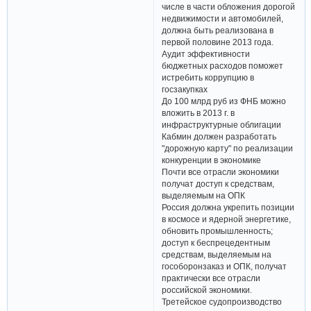
числе в части обложения дорогой
недвижимости и автомобилей,
должна быть реализована в
первой половине 2013 года.
Аудит эффективности
бюджетных расходов поможет
истребить коррупцию в
госзакупках
До 100 млрд руб из ФНБ можно
вложить в 2013 г. в
инфраструктурные облигации
Кабмин должен разработать
"дорожную карту" по реализации
конкуренции в экономике
Почти все отрасли экономики
получат доступ к средствам,
выделяемым на ОПК
Россия должна укрепить позиции
в космосе и ядерной энергетике,
обновить промышленность;
доступ к беспрецедентным
средствам, выделяемым на
гособоронзаказ и ОПК, получат
практически все отрасли
российской экономики.
Третейское судопроизводство