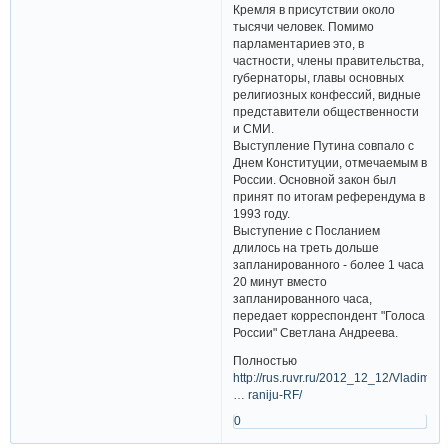
Кремля в присутствии около
тысячи человек. Помимо
парламентариев это, в
частности, члены правительства,
губернаторы, главы основных
религиозных конфессий, видные
представители общественности
и СМИ.
Выступление Путина совпало с
Днем Конституции, отмечаемым в
России. Основной закон был
принят по итогам референдума в
1993 году.
Выступение с Посланием
длилось на треть дольше
запланированного - более 1 часа
20 минут вместо
запланированного часа,
передает корреспондент "Голоса
России" Светлана Андреева.
Полностью
http://rus.ruvr.ru/2012_12_12/Vladimir-
… raniju-RF/
0