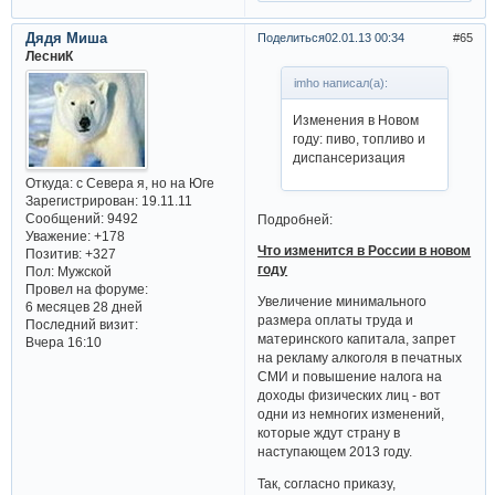
Дядя Миша
Поделиться
02.01.13 00:34
65
ЛесниК
imho написал(а):
Изменения в Новом
году: пиво, топливо и
диспансеризация
Откуда:
с Севера я, но на Юге
Зарегистрирован
: 19.11.11
Сообщений:
9492
Подробней:
Уважение:
+178
Что изменится в России в новом
Позитив:
+327
году
Пол:
Мужской
Провел на форуме:
Увеличение минимального
6 месяцев 28 дней
размера оплаты труда и
Последний визит:
материнского капитала, запрет
Вчера 16:10
на рекламу алкоголя в печатных
СМИ и повышение налога на
доходы физических лиц - вот
одни из немногих изменений,
которые ждут страну в
наступающем 2013 году.
Так, согласно приказу,