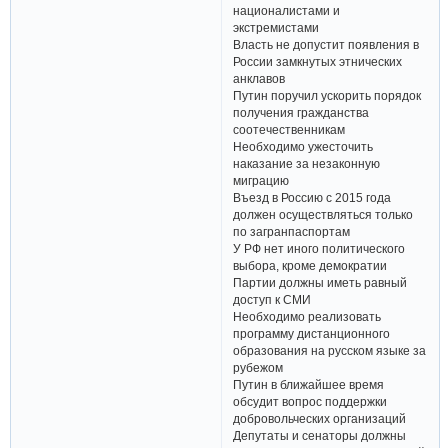
националистами и
экстремистами
Власть не допустит появления в
России замкнутых этнических
анклавов
Путин поручил ускорить порядок
получения гражданства
соотечественникам
Необходимо ужесточить
наказание за незаконную
миграцию
Въезд в Россию с 2015 года
должен осуществляться только
по загранпаспортам
У РФ нет иного политического
выбора, кроме демократии
Партии должны иметь равный
доступ к СМИ
Необходимо реализовать
программу дистанционного
образования на русском языке за
рубежом
Путин в ближайшее время
обсудит вопрос поддержки
добровольческих организаций
Депутаты и сенаторы должны