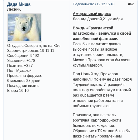
Дядя Миша
Поделиться
23.12.12 15:49
62
ЛесниК
Аморальный кодекс
Леонид Донской,21 декабря
Вождь «Гражданской
платформы» вернулся к своей
излюбленной фантазии.
Если бы в политике давали
Откуда:
с Севера я, но на Юге
высокие посты за всякое
Зарегистрирован
: 19.11.11
отсутствие оригинальности,
Сообщений:
9492
Михаил Прохоров стал бы очень
Уважение:
+178
крутым лидером.
Позитив:
+327
Пол:
Мужской
Под Новый год Прохоров
Провел на форуме:
напомнил, что ему не даёт покоя
6 месяцев 28 дней
Трудовой кодекс. Играющий в
Последний визит:
политику скоробогач уж который
Вчера 16:10
раз обращается к теме
отношений работодателя и
наёмных тружеников.
Признаем, она не столь
эротична, как подробности
былых его похождений.
Обращение к ТК можно было бы
даже считать проявлением