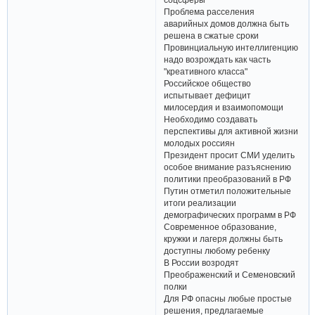
Проблема расселения
аварийных домов должна быть
решена в сжатые сроки
Провинциальную интеллигенцию
надо возрождать как часть
"креативного класса"
Российское общество
испытывает дефицит
милосердия и взаимопомощи
Необходимо создавать
перспективы для активной жизни
молодых россиян
Президент просит СМИ уделить
особое внимание разъяснению
политики преобразований в РФ
Путин отметил положительные
итоги реализации
демографических программ в РФ
Современное образование,
кружки и лагеря должны быть
доступны любому ребенку
В России возродят
Преображенский и Семеновский
полки
Для РФ опасны любые простые
решения, предлагаемые