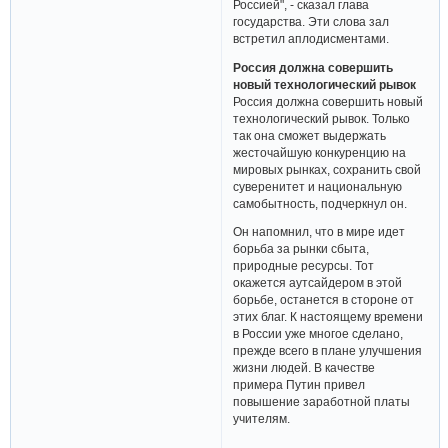
Россией", - сказал глава
государства. Эти слова зал
встретил аплодисментами.
Россия должна совершить
новый технологический рывок
Россия должна совершить новый
технологический рывок. Только
так она сможет выдержать
жесточайшую конкуренцию на
мировых рынках, сохранить свой
суверенитет и национальную
самобытность, подчеркнул он.
Он напомнил, что в мире идет
борьба за рынки сбыта,
природные ресурсы. Тот
окажется аутсайдером в этой
борьбе, останется в стороне от
этих благ. К настоящему времени
в России уже многое сделано,
прежде всего в плане улучшения
жизни людей. В качестве
примера Путин привел
повышение заработной платы
учителям.
...................