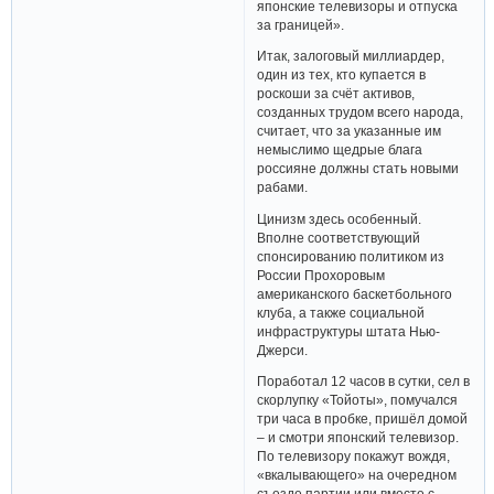
японские телевизоры и отпуска
за границей».
Итак, залоговый миллиардер,
один из тех, кто купается в
роскоши за счёт активов,
созданных трудом всего народа,
считает, что за указанные им
немыслимо щедрые блага
россияне должны стать новыми
рабами.
Цинизм здесь особенный.
Вполне соответствующий
спонсированию политиком из
России Прохоровым
американского баскетбольного
клуба, а также социальной
инфраструктуры штата Нью-
Джерси.
Поработал 12 часов в сутки, сел в
скорлупку «Тойоты», помучался
три часа в пробке, пришёл домой
– и смотри японский телевизор.
По телевизору покажут вождя,
«вкалывающего» на очередном
съезде партии или вместе с