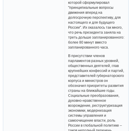
которой сформулировал
"принципиальные вопросы
движения вперед на
долгосрочную перспективу, для
настоящего и для будущего
России". Их оказалось так много,
что речь президента заняла на
треть дольше запланированного:
более 80 минут вместо
запланированного часа.
В присутствии членов
парламентов разных уровней,
общественных деятелей, глав
крупнейших конфессий и партий,
представителей губернаторского
корпуса и министров он
обозначил приоритеты развития
страны на ближайшие годы.
Социальные преобразования,
духовно-нравственное
возрождение, реструктуризация
экономики, модернизация
системы управления и
самоочищение власти, роль
России в глобальной политике –
таков неполный перечень