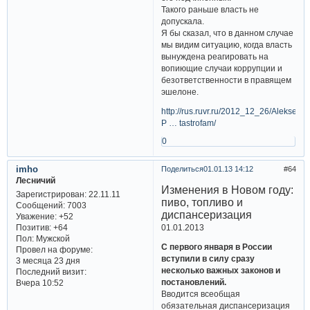
Такого раньше власть не
допускала.
Я бы сказал, что в данном случае
мы видим ситуацию, когда власть
вынуждена реагировать на
вопиющие случаи коррупции и
безответственности в правящем
эшелоне.
http://rus.ruvr.ru/2012_12_26/Aleksej-
P … tastrofam/
0
imho
Поделиться
01.01.13 14:12
64
Лесничий
Изменения в Новом году:
Зарегистрирован
: 22.11.11
пиво, топливо и
Сообщений:
7003
диспансеризация
Уважение:
+52
01.01.2013
Позитив:
+64
Пол:
Мужской
С первого января в России
Провел на форуме:
вступили в силу сразу
3 месяца 23 дня
несколько важных законов и
Последний визит:
постановлений.
Вчера 10:52
Вводится всеобщая
обязательная диспансеризация