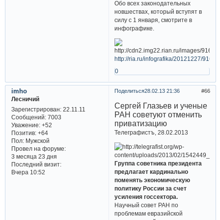
Обо всех законодательных
новшествах, который вступят в
силу с 1 января, смотрите в
инфографике.
http://ria.ru/infografika/20121227/9164
0
imho
Поделиться
28.02.13 21:36
66
Лесничий
Сергей Глазьев и ученые
Зарегистрирован
: 22.11.11
РАН советуют отменить
Сообщений:
7003
приватизацию
Уважение:
+52
Телеграфистъ, 28.02.2013
Позитив:
+64
Пол:
Мужской
Провел на форуме:
3 месяца 23 дня
Группа советника президента
Последний визит:
предлагает кардинально
Вчера 10:52
поменять экономическую
политику России за счет
усиления госсектора.
Научный совет РАН по
проблемам евразийской