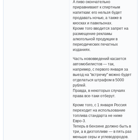
А пиво окончательно
приравнивают к спиртным
напиткам: его нельзя будет
продавать ночью, а также в
киосках и павильонах.
Кроме того вводится запрет на
размещение рекламы
алкогольной продукции в
периодических печатных
изданиях.
Часть нововведений касается
автомобилистов — так,
например, с первого января за
выезд на "встречку" можно будет
отделаться штрафом в 5000
рублей.
Правда, в некоторых случаях
права все-таки отберут.
Кроме того, с 1 января Россия
переходит на использование
топлива стандарта не ниже
Евро-3.
Теперь в бензине должно быть в
три, а в дизтопливе — в пять раз
меньше серы и углеводородов.