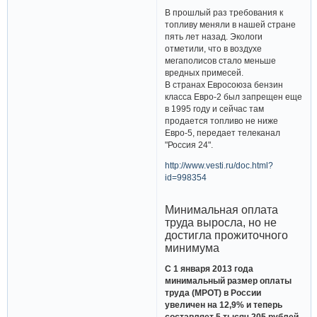
В прошлый раз требования к
топливу меняли в нашей стране
пять лет назад. Экологи
отметили, что в воздухе
мегаполисов стало меньше
вредных примесей.
В странах Евросоюза бензин
класса Евро-2 был запрещен еще
в 1995 году и сейчас там
продается топливо не ниже
Евро-5, передает телеканал
"Россия 24".
http://www.vesti.ru/doc.html?
id=998354
Минимальная оплата
труда выросла, но не
достигла прожиточного
минимума
С 1 января 2013 года
минимальный размер оплаты
труда (МРОТ) в России
увеличен на 12,9% и теперь
составляет 5 тысяч 205 рублей