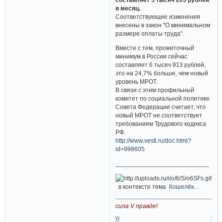
в месяц.
Соответствующие изменения
внесены в закон "О минимальном
размере оплаты труда".
Вместе с тем, прожиточный
минимум в России сейчас
составляет 6 тысяч 913 рублей,
это на 24,7% больше, чем новый
уровень МРОТ.
В связи с этим профильный
комитет по социальной политике
Совета Федерации считает, что
новый МРОТ не соответствует
требованиям Трудового кодекса
РФ.
http://www.vesti.ru/doc.html?
id=998605
___________________________
в контексте тема
Кошелёк...
сила V правде!
0