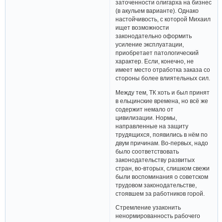
заточенности олигарха на бизнес
(в акульем варианте). Однако
настойчивость, с которой Михаил
ищет возможности
законодательно оформить
усиление эксплуатации,
приобретает патологический
характер. Если, конечно, не
имеет место отработка заказа со
стороны более влиятельных сил.
Между тем, ТК хоть и был принят
в ельцинские времена, но всё же
содержит немало от
цивилизации. Нормы,
направленные на защиту
трудящихся, появились в нём по
двум причинам. Во-первых, надо
было соответствовать
законодательству развитых
стран, во-вторых, слишком свежи
были воспоминания о советском
трудовом законодательстве,
стоявшем за работников горой.
Стремление узаконить
ненормированность рабочего