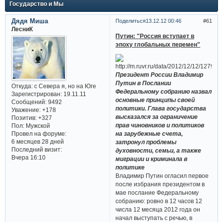
Государство и Мы
Дядя Миша
Поделиться
13.12.12 00:46
61
ЛесниК
Путин: "Россия вступает в
эпоху глобальных перемен"
Президент России Владимир
Путин в Послании
Откуда:
с Севера я, но на Юге
Федеральному собранию назвал
Зарегистрирован
: 19.11.11
основные принципы своей
Сообщений:
9492
политики. Глава государства
Уважение:
+178
высказался за ограничение
Позитив:
+327
прав чиновников и политиков
Пол:
Мужской
Провел на форуме:
на зарубежные счета,
6 месяцев 28 дней
затронул проблемы
Последний визит:
духовности, семьи, а также
Вчера 16:10
миграции и криминала в
политике
Владимир Путин огласил первое
после избрания президентом в
мае послание Федеральному
собранию: ровно в 12 часов 12
числа 12 месяца 2012 года он
начал выступать с речью, в