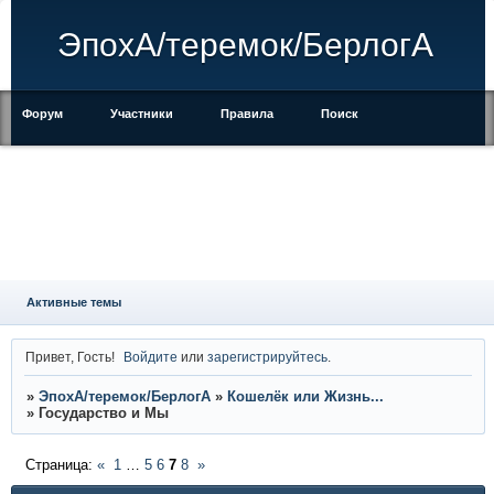
ЭпохА/теремок/БерлогА
Форум
Участники
Правила
Поиск
Регистрация
Войти
Активные темы
Привет, Гость!
Войдите
или
зарегистрируйтесь
.
»
ЭпохА/теремок/БерлогА
»
Кошелёк или Жизнь...
»
Государство и Мы
Страница:
«
1
…
5
6
7
8
»