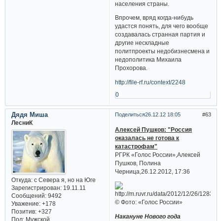
населения страны.
Впрочем, вряд когда-нибудь
удастся понять, для чего вообще
создавалась странная партия и
другие нескладные
политпроекты недобизнесмена и
недополитика Михаила
Прохорова.
http://file-rf.ru/context/2248
0
Дядя Миша
Поделиться
26.12.12 18:05
63
ЛесниК
Алексей Пушков: "Россия
оказалась не готова к
катастрофам"
РГРК «Голос России»,Алексей
Пушков, Полина
Черница,26.12.2012, 17:36
Откуда:
с Севера я, но на Юге
Зарегистрирован
: 19.11.11
Сообщений:
9492
© Фото: «Голос России»
Уважение:
+178
Позитив:
+327
Накануне Нового года
Пол:
Мужской