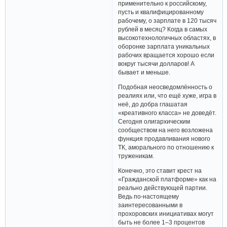
применительно к российскому,
пусть и квалифицированному
рабочему, о зарплате в 120 тысяч
рублей в месяц? Когда в самых
высокотехнологичных областях, в
оборонке зарплата уникальных
рабочих вращается хорошо если
вокруг тысячи долларов! А
бывает и меньше.
Подобная неосведомлённость о
реалиях или, что ещё хуже, игра в
неё, до добра глашатая
«креативного класса» не доведёт.
Сегодня олигархическим
сообществом на него возложена
функция продавливания нового
ТК, аморального по отношению к
труженикам.
Конечно, это ставит крест на
«Гражданской платформе» как на
реально действующей партии.
Ведь по-настоящему
заинтересованными в
прохоровских инициативах могут
быть не более 1–3 процентов