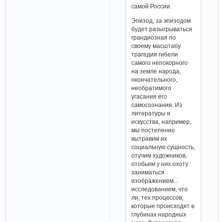
самой России.
Эпизод, за эпизодом
будет разыгрываться
грандиозная по
своему масштабу
трагедия гибели
самого непокорного
на земле народа,
окончательного,
необратимого
угасания его
самосознания. Из
литературы и
искусства, например,
мы постепенно
вытравим их
социальную сущность,
отучим художников,
отобьем у них охоту
заниматься
изображением…
исследованием, что
ли, тех процессов,
которые происходят в
глубинах народных