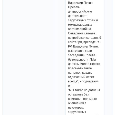
Владимир Путин
Пресечь
антироссийскую
деятельность
зарубежных стран и
международных
организаций на
Северном Кавказе
потребовал сегодня, 9
сентября, президент
РФ Владимир Путин,
выступая в ходе
заседания Совета
безопасности. "Мы
должны более жестко
пресекать такие
попытки, давать
адекватный ответ
всегда", - подчеркнул
он.
"Мы также не должны
оставлять без
внимания огульные
обвинения в
некоторых
зарубежных