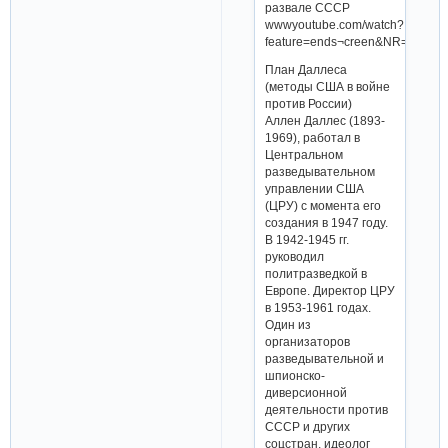
развале СССР
wwwyoutube.com/watch?
feature=ends¬creen&NR=1&v=J
План Даллеса
(методы США в войне
против России)
Аллен Даллес (1893-
1969), работал в
Центральном
разведывательном
управлении США
(ЦРУ) с момента его
создания в 1947 году.
В 1942-1945 гг.
руководил
политразведкой в
Европе. Директор ЦРУ
в 1953-1961 годах.
Один из
организаторов
разведывательной и
шпионско-
диверсионной
деятельности против
СССР и других
соцстран, идеолог