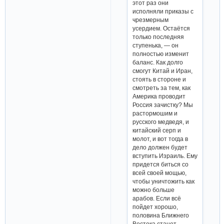
этот раз они
исполняли приказы с
чрезмерным
усердием. Остаётся
только последняя
ступенька, — он
полностью изменит
баланс. Как долго
смогут Китай и Иран,
стоять в стороне и
смотреть за тем, как
Америка проводит
Россия зачистку? Мы
растормошим и
русского медведя, и
китайский серп и
молот, и вот тогда в
дело должен будет
вступить Израиль. Ему
придется биться со
всей своей мощью,
чтобы уничтожить как
можно больше
арабов. Если всё
пойдет хорошо,
половина Ближнего
Востока станет