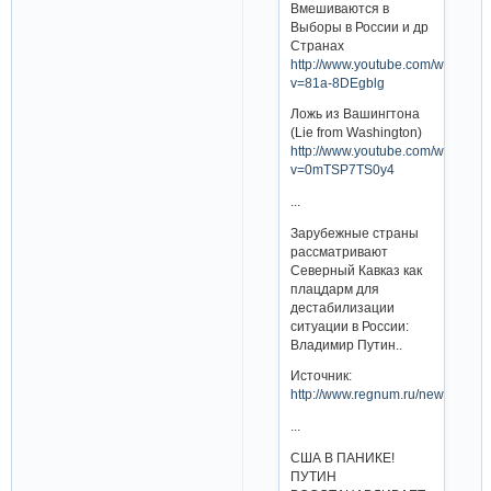
Вмешиваются в
Выборы в России и др
Странах
http://www.youtube.com/watch?
v=81a-8DEgblg
Ложь из Вашингтона
(Lie from Washington)
http://www.youtube.com/watch?
v=0mTSP7TS0y4
...
Зарубежные страны
рассматривают
Северный Кавказ как
плацдарм для
дестабилизации
ситуации в России:
Владимир Путин..
Источник:
http://www.regnum.ru/news/17051
...
США В ПАНИКЕ!
ПУТИН