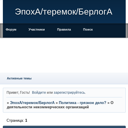
ЭпохА/теремок/БерлогА
Форум
Участники
Правила
Поиск
Регистрация
Войти
Активные темы
Привет, Гость!
Войдите
или
зарегистрируйтесь
.
»
ЭпохА/теремок/БерлогА
»
Политика - грязное дело?
»
О
деятельности некоммерческих организаций
Страница:
1