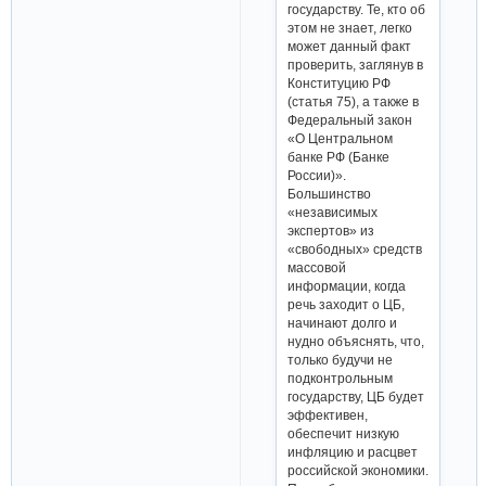
государству. Те, кто об
этом не знает, легко
может данный факт
проверить, заглянув в
Конституцию РФ
(статья 75), а также в
Федеральный закон
«О Центральном
банке РФ (Банке
России)».
Большинство
«независимых
экспертов» из
«свободных» средств
массовой
информации, когда
речь заходит о ЦБ,
начинают долго и
нудно объяснять, что,
только будучи не
подконтрольным
государству, ЦБ будет
эффективен,
обеспечит низкую
инфляцию и расцвет
российской экономики.