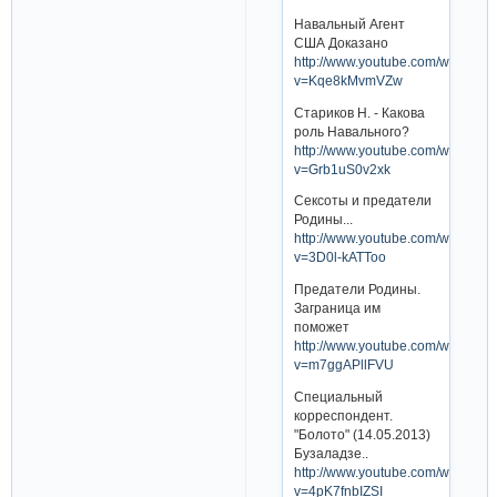
Навальный Агент
США Доказано
http://www.youtube.com/watch?
v=Kqe8kMvmVZw
Стариков Н. - Какова
роль Навального?
http://www.youtube.com/watch?
v=Grb1uS0v2xk
Сексоты и предатели
Родины...
http://www.youtube.com/watch?
v=3D0l-kATToo
Предатели Родины.
Заграница им
поможет
http://www.youtube.com/watch?
v=m7ggAPllFVU
Специальный
корреспондент.
"Болото" (14.05.2013)
Бузаладзе..
http://www.youtube.com/watch?
v=4pK7fnbIZSI