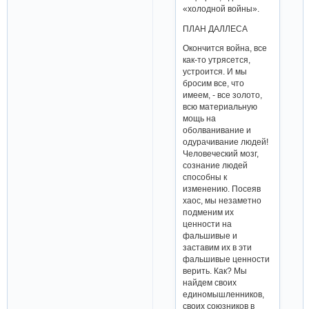
«холодной войны».
ПЛАН ДАЛЛЕСА
Окончится война, все
как-то утрясется,
устроится. И мы
бросим все, что
имеем, - все золото,
всю материальную
мощь на
оболванивание и
одурачивание людей!
Человеческий мозг,
сознание людей
способны к
изменению. Посеяв
хаос, мы незаметно
подменим их
ценности на
фальшивые и
заставим их в эти
фальшивые ценности
верить. Как? Мы
найдем своих
единомышленников,
своих союзников в