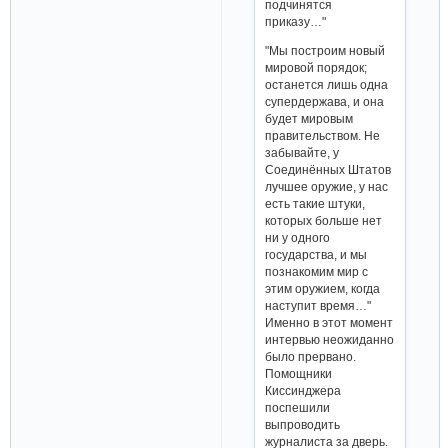
подчинятся
приказу…"
"Мы построим новый
мировой порядок;
останется лишь одна
супердержава, и она
будет мировым
правительством. Не
забывайте, у
Соединённых Штатов
лучшее оружие, у нас
есть такие штуки,
которых больше нет
ни у одного
государства, и мы
познакомим мир с
этим оружием, когда
наступит время…"
Именно в этот момент
интервью неожиданно
было прервано.
Помощники
Киссинджера
поспешили
выпроводить
журналиста за дверь.