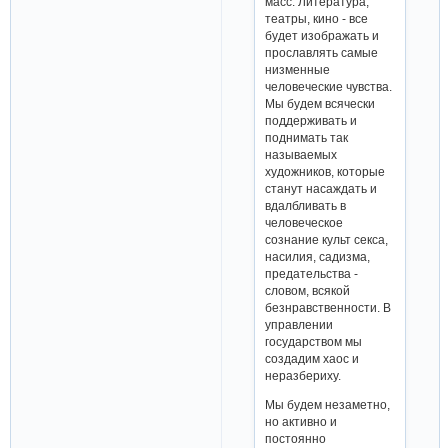
масс. Литература,
театры, кино - все
будет изображать и
прославлять самые
низменные
человеческие чувства.
Мы будем всячески
поддерживать и
поднимать так
называемых
художников, которые
станут насаждать и
вдалбливать в
человеческое
сознание культ секса,
насилия, садизма,
предательства -
словом, всякой
безнравственности. В
управлении
государством мы
создадим хаос и
неразбериху.
Мы будем незаметно,
но активно и
постоянно