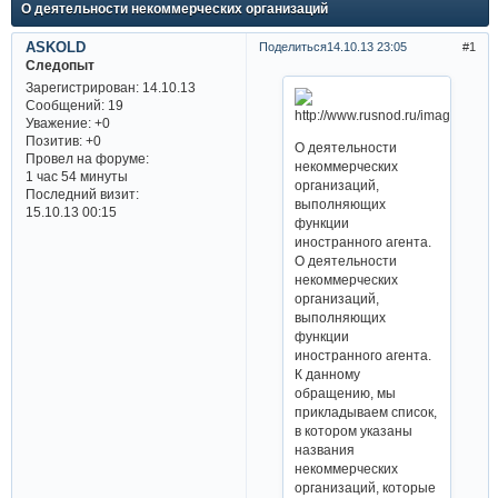
О деятельности некоммерческих организаций
ASKOLD
Поделиться
14.10.13 23:05
1
Следопыт
Зарегистрирован
: 14.10.13
Сообщений:
19
Уважение:
+0
Позитив:
+0
О деятельности
Провел на форуме:
некоммерческих
1 час 54 минуты
организаций,
Последний визит:
выполняющих
15.10.13 00:15
функции
иностранного агента.
О деятельности
некоммерческих
организаций,
выполняющих
функции
иностранного агента.
К данному
обращению, мы
прикладываем список,
в котором указаны
названия
некоммерческих
организаций, которые