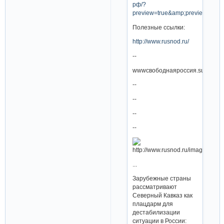
рф/?
preview=true&amp;preview_id=
Полезные ссылки:
http://www.rusnod.ru/
--
wwwсвободнаяроссия.su
--
--
--
--
...
Зарубежные страны
рассматривают
Северный Кавказ как
плацдарм для
дестабилизации
ситуации в России: