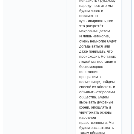
ненависть к русскому
народу - все это мы
будем ловко и
незаметно
культивировать, все
это расцветёт
махровым цветом.
И лишь немногие,
очень немногие будут
догадываться или
даже понимать, что
происходит. Но таких
людей мы поставим в
беспомощное
положение,
превратим в
посмешище, найдем
способ их оболгать и
объявить отбросами
общества. Будем
вырывать духовные
корни, опошлять и
уничтожать основы
народной
нравственности. Мы
будем расшатывать
таким образом