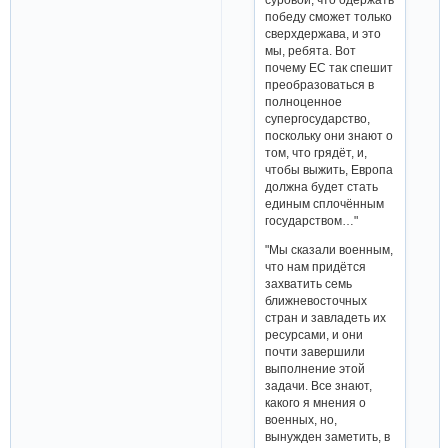
победу сможет только
сверхдержава, и это
мы, ребята. Вот
почему ЕС так спешит
преобразоваться в
полноценное
супергосударство,
поскольку они знают о
том, что грядёт, и,
чтобы выжить, Европа
должна будет стать
единым сплочённым
государством…"
"Мы сказали военным,
что нам придётся
захватить семь
ближневосточных
стран и завладеть их
ресурсами, и они
почти завершили
выполнение этой
задачи. Все знают,
какого я мнения о
военных, но,
вынужден заметить, в