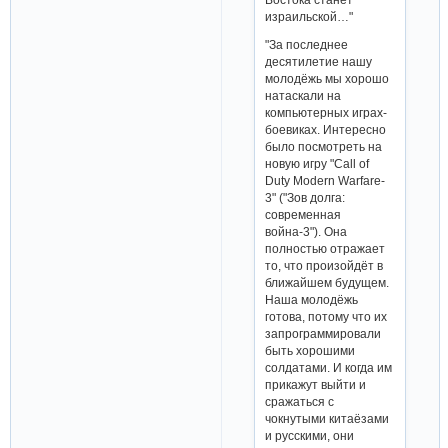
израильской…"
"За последнее
десятилетие нашу
молодёжь мы хорошо
натаскали на
компьютерных играх-
боевиках. Интересно
было посмотреть на
новую игру "Call of
Duty Modern Warfare-
3" ("Зов долга:
современная
война-3"). Она
полностью отражает
то, что произойдёт в
ближайшем будущем.
Наша молодёжь
готова, потому что их
запрограммировали
быть хорошими
солдатами. И когда им
прикажут выйти и
сражаться с
чокнутыми китаёзами
и русскими, они