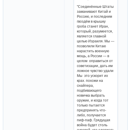
"Соединённые Штаты
заманивают Китай и
Россию, и последним
гвоздём в крышку
гроба станет Иран,
который, разумеется,
является главной
целью Израиля. Мы —
позволили Китаю
нарастить военную
мощь, а России — в
целом оправиться от
советизации, дать им
ложное чувство удали
Мы это ускорит их
крах. похожи на
снайпера,
подбивающего
новичка выбрать
оружие, и когда тот
только пытается
предпринять что-
либо, получается
пиф-паф. Грядущая
война будет столь
суровой, что одержать