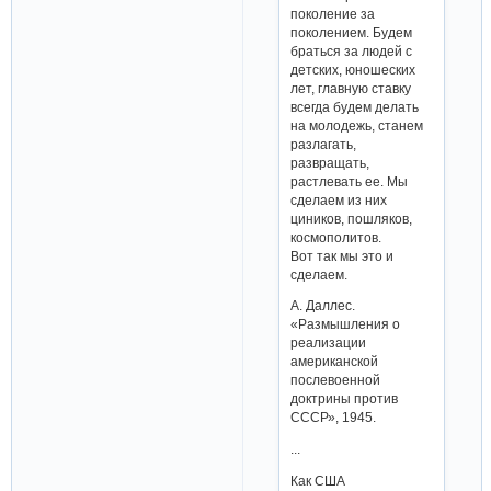
поколение за
поколением. Будем
браться за людей с
детских, юношеских
лет, главную ставку
всегда будем делать
на молодежь, станем
разлагать,
развращать,
растлевать ее. Мы
сделаем из них
циников, пошляков,
космополитов.
Вот так мы это и
сделаем.
А. Даллес.
«Размышления о
реализации
американской
послевоенной
доктрины против
СССР», 1945.
...
Как США