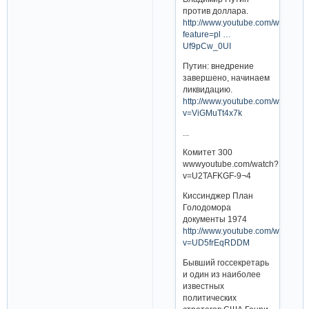
против доллара.
http://www.youtube.com/watch?
feature=pl …
Uf9pCw_0UI
Путин: внедрение
завершено, начинаем
ликвидацию.
http://www.youtube.com/watch?
v=ViGMuTt4x7k
...
Комитет 300
wwwyoutube.com/watch?
v=U2TAFKGF-9¬4
Киссинджер План
Голодомора
документы 1974
http://www.youtube.com/watch?
v=UD5frEqRDDM
Бывший госсекретарь
и один из наиболее
известных
политических