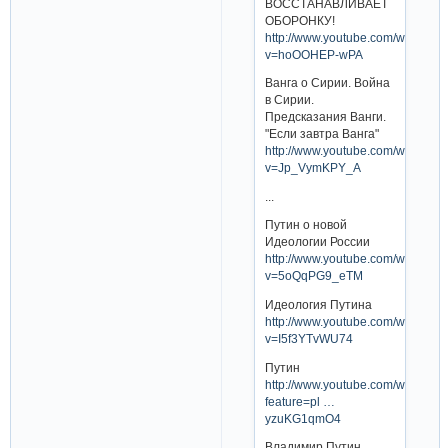
ВОССТАНАВЛИВАЕТ
ОБОРОНКУ!
http://www.youtube.com/watch?
v=hoOOHEP-wPA
Ванга о Сирии. Война
в Сирии.
Предсказания Ванги.
"Если завтра Ванга"
http://www.youtube.com/watch?
v=Jp_VymKPY_A
...
Путин о новой
Идеологии России
http://www.youtube.com/watch?
v=5oQqPG9_eTM
Идеология Путина
http://www.youtube.com/watch?
v=I5f3YTvWU74
Путин
http://www.youtube.com/watch?
feature=pl …
yzuKG1qmO4
Владимир Путин