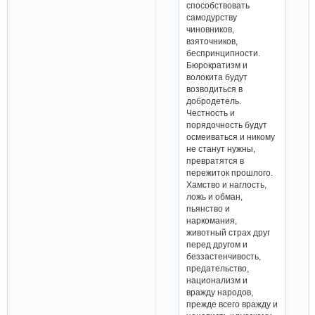
способствовать
самодурству
чиновников,
взяточников,
беспринципности.
Бюрократизм и
волокита будут
возводиться в
добродетель.
Честность и
порядочность будут
осмеиваться и никому
не станут нужны,
превратятся в
пережиток прошлого.
Хамство и наглость,
ложь и обман,
пьянство и
наркомания,
животный страх друг
перед другом и
беззастенчивость,
предательство,
национализм и
вражду народов,
прежде всего вражду и