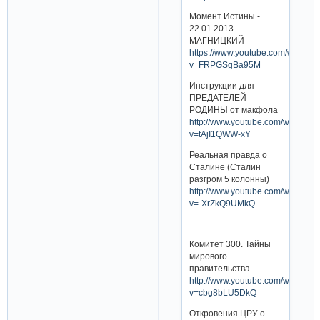
Момент Истины -
22.01.2013
МАГНИЦКИЙ
https://www.youtube.com/watch?
v=FRPGSgBa95M
Инструкции для
ПРЕДАТЕЛЕЙ
РОДИНЫ от макфола
http://www.youtube.com/watch?
v=tAjI1QWW-xY
Реальная правда о
Сталине (Сталин
разгром 5 колонны)
http://www.youtube.com/watch?
v=-XrZkQ9UMkQ
...
Комитет 300. Тайны
мирового
правительства
http://www.youtube.com/watch?
v=cbg8bLU5DkQ
Откровения ЦРУ о