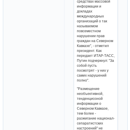
средствах массовой
информации и
докладах
международных
организаций о так
называемом
повсеместном
нарушении прав
граждан на Северном
Кавказе", - отметил
президент. Как
передает ИТАР-ТАСС,
Путин подчеркнул: "За
собой пусть
посмотрят - у них у
самих нарушений
полно".
"Размещение
необъективной,
тенденциозной
информации о
Северном Кавказе,
тем более -
разжигание национал-
сепаратистских
настроений" не