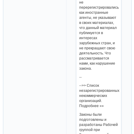
не
перерегистрировались
как иностранные
агенты, не указывают
в своих материалах,
что данный материал
публикуется в
интересах
зарубежных стран, и
не прекращают свою
деятельность. Что
рассматривается
нами, как нарушение
закона.
--
-->> Список
незарегистрированных
некоммерческих
организаций.
Подробнее »»
Законы были
подготовлены и
разработаны Рабочей
группой при