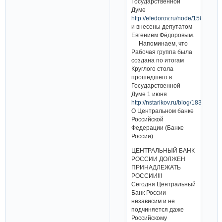
Государственной
Думе
http://efedorov.ru/node/1567
и внесены депутатом
Евгением Фёдоровым.
Напоминаем, что
Рабочая группа была
создана по итогам
Круглого стола
прошедшего в
Государственной
Думе 1 июня
http://nstarikov.ru/blog/18351.
О Центральном банке
Российской
Федерации (Банке
России).
ЦЕНТРАЛЬНЫЙ БАНК
РОССИИ ДОЛЖЕН
ПРИНАДЛЕЖАТЬ
РОССИИ!!!
Сегодня Центральный
Банк России
независим и не
подчиняется даже
Российскому