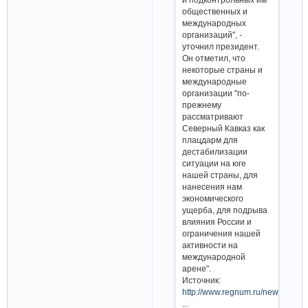
общественных и
международных
организаций", -
уточнил президент.
Он отметил, что
некоторые страны и
международные
организации "по-
прежнему
рассматривают
Северный Кавказ как
плацдарм для
дестабилизации
ситуации на юге
нашей страны, для
нанесения нам
экономического
ущерба, для подрыва
влияния России и
ограничения нашей
активности на
международной
арене".
Источник:
http://www.regnum.ru/news/17051
...