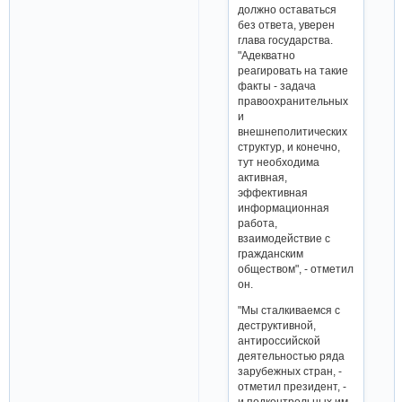
должно оставаться
без ответа, уверен
глава государства.
"Адекватно
реагировать на такие
факты - задача
правоохранительных
и
внешнеполитических
структур, и конечно,
тут необходима
активная,
эффективная
информационная
работа,
взаимодействие с
гражданским
обществом", - отметил
он.
"Мы сталкиваемся с
деструктивной,
антироссийской
деятельностью ряда
зарубежных стран, -
отметил президент, -
и подконтрольных им