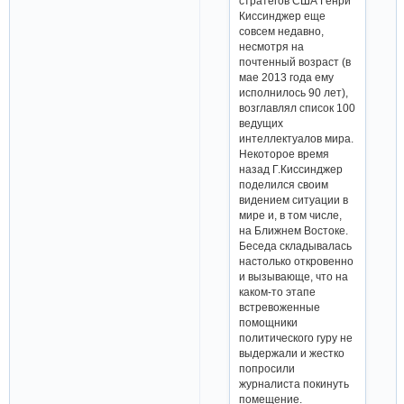
стратегов США Генри
Киссинджер еще
совсем недавно,
несмотря на
почтенный возраст (в
мае 2013 года ему
исполнилось 90 лет),
возглавлял список 100
ведущих
интеллектуалов мира.
Некоторое время
назад Г.Киссинджер
поделился своим
видением ситуации в
мире и, в том числе,
на Ближнем Востоке.
Беседа складывалась
настолько откровенно
и вызывающе, что на
каком-то этапе
встревоженные
помощники
политического гуру не
выдержали и жестко
попросили
журналиста покинуть
помещение.