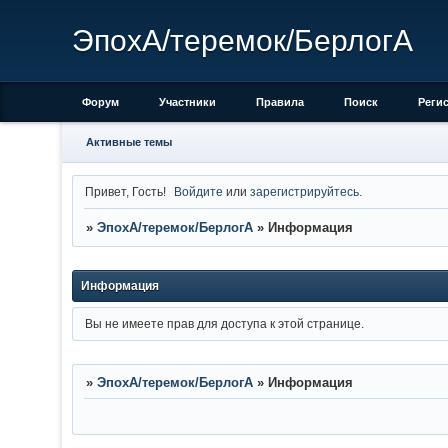
ЭпохА/теремок/БерлогА
Форум
Участники
Правила
Поиск
Реги
Активные темы
Привет, Гость!
Войдите
или
зарегистрируйтесь
.
»
ЭпохА/теремок/БерлогА
»
Информация
Информация
Вы не имеете прав для доступа к этой странице.
»
ЭпохА/теремок/БерлогА
»
Информация