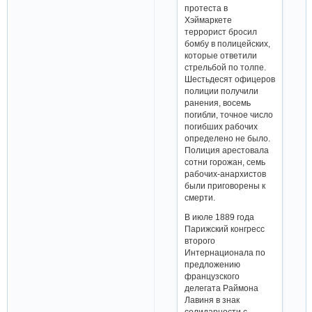
протеста в
Хэймаркете
террорист бросил
бомбу в полицейских,
которые ответили
стрельбой по толпе.
Шестьдесят офицеров
полиции получили
ранения, восемь
погибли, точное число
погибших рабочих
определено не было.
Полиция арестовала
сотни горожан, семь
рабочих-анархистов
были приговорены к
смерти.
В июле 1889 года
Парижский конгресс
второго
Интернационала по
предложению
французского
делегата Раймона
Лавиня в знак
солидарности с