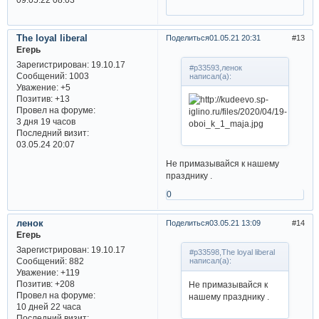
The loyal liberal
Поделиться
01.05.21 20:31
13
Егерь
Зарегистрирован
: 19.10.17
#p33593,ленок
Сообщений:
1003
написал(а):
Уважение:
+5
Позитив:
+13
Провел на форуме:
3 дня 19 часов
Последний визит:
03.05.24 20:07
Не примазывайся к нашему
празднику .
0
ленок
Поделиться
03.05.21 13:09
14
Егерь
Зарегистрирован
: 19.10.17
#p33598,The loyal liberal
Сообщений:
882
написал(а):
Уважение:
+119
Позитив:
+208
Не примазывайся к
Провел на форуме:
нашему празднику .
10 дней 22 часа
Последний визит: