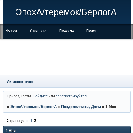
ЭпохА/теремок/БерлогА
Форум
Участники
Правила
Поиск
Регистрация
Войти
Активные темы
Привет, Гость!
Войдите
или
зарегистрируйтесь
.
»
ЭпохА/теремок/БерлогА
»
Поздравлялки, Даты
»
1 Мая
Страница:
«
1
2
1 Мая