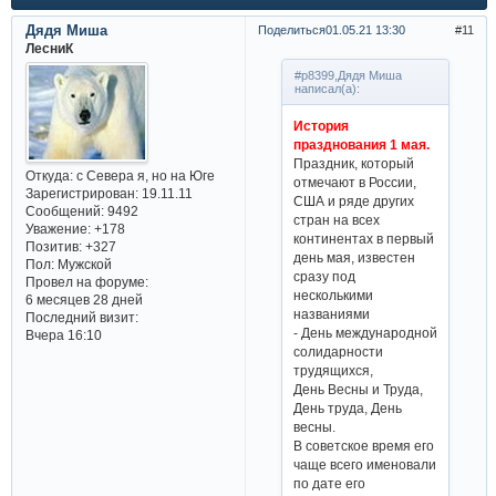
Дядя Миша
Поделиться
01.05.21 13:30
11
ЛесниК
#p8399,Дядя Миша
написал(а):
История
празднования 1 мая.
Праздник, который
Откуда:
с Севера я, но на Юге
отмечают в России,
Зарегистрирован
: 19.11.11
США и ряде других
Сообщений:
9492
стран на всех
Уважение:
+178
континентах в первый
Позитив:
+327
день мая, известен
Пол:
Мужской
сразу под
Провел на форуме:
несколькими
6 месяцев 28 дней
названиями
Последний визит:
- День международной
Вчера 16:10
солидарности
трудящихся,
День Весны и Труда,
День труда, День
весны.
В советское время его
чаще всего именовали
по дате его