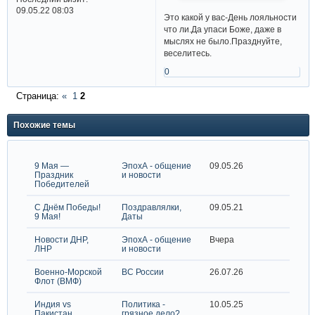
09.05.22 08:03
Это какой у вас-День лояльности
что ли.Да упаси Боже, даже в
мыслях не было.Празднуйте,
веселитесь.
0
Страница:
«
1
2
Похожие темы
9 Мая —
ЭпохА - общение
09.05.26
Праздник
и новости
Победителей
С Днём Победы!
Поздравлялки,
09.05.21
9 Мая!
Даты
Новости ДНР,
ЭпохА - общение
Вчера
ЛНР
и новости
Военно-Морской
ВС России
26.07.26
Флот (ВМФ)
Индия vs
Политика -
10.05.25
Пакистан
грязное дело?