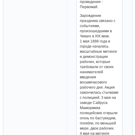
проведения -
Первомай.
Зарождение
праздника связано с
событиями,
произошедшими в
Чикаго в ХIХ веке.
1 мая 1886 года в
городе начались
масштабные митинги
и демонстрации
рабочих, которые
требовали от своих
нанимателей
введения
восьмичасового
рабочего дня. Акция
закончилась стычками
с полицией. 3 мая на
заводе Сайруса
Маккормика
полицейские открыли
огонь по бастующим,
погибли, по меньшей
мере, двое рабочих.
4 мая на митинге