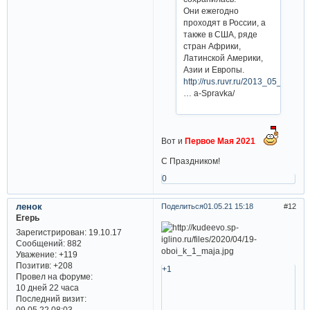
Они ежегодно
проходят в России, а
также в США, ряде
стран Африки,
Латинской Америки,
Азии и Европы.
http://rus.ruvr.ru/2013_05_01/Istor
… a-Spravka/
Вот и
Первое Мая 2021
С Праздником!
0
ленок
Поделиться
01.05.21 15:18
12
Егерь
Зарегистрирован
: 19.10.17
Сообщений:
882
Уважение:
+119
Позитив:
+208
+1
Провел на форуме:
10 дней 22 часа
Последний визит:
09.05.22 08:03