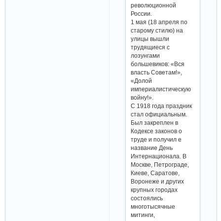
революционной
России.
1 мая (18 апреля по
старому стилю) на
улицы вышли
трудящиеся с
лозунгами
большевиков: «Вся
власть Советам!»,
«Долой
империалистическую
войну!».
С 1918 года праздник
стал официальным.
Был закреплен в
Кодексе законов о
труде и получил е
название День
Интернационала. В
Москве, Петрограде,
Киеве, Саратове,
Воронеже и других
крупных городах
состоялись
многотысячные
митинги,