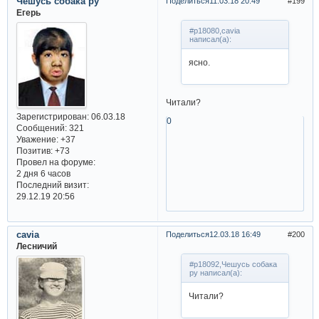
Чешусь собака ру
Поделиться
11.03.18 20:49
199
Егерь
#p18080,cavia
написал(а):
ясно.
Читали?
Зарегистрирован
: 06.03.18
0
Сообщений:
321
Уважение:
+37
Позитив:
+73
Провел на форуме:
2 дня 6 часов
Последний визит:
29.12.19 20:56
cavia
Поделиться
12.03.18 16:49
200
Лесничий
#p18092,Чешусь собака
ру написал(а):
Читали?