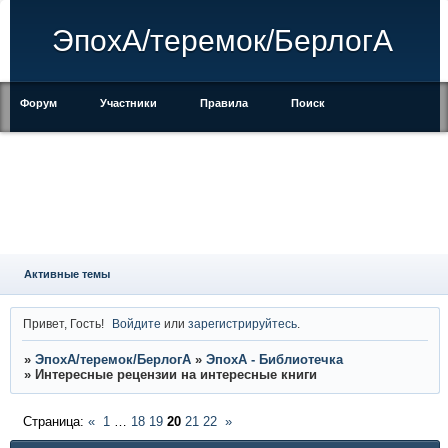
ЭпохА/теремок/БерлогА
Форум
Участники
Правила
Поиск
Регистрация
Войти
Активные темы
Привет, Гость!
Войдите
или
зарегистрируйтесь
.
»
ЭпохА/теремок/БерлогА
»
ЭпохА - Библиотечка
»
Интересные рецензии на интересные книги
Страница:
«
1
…
18
19
20
21
22
»