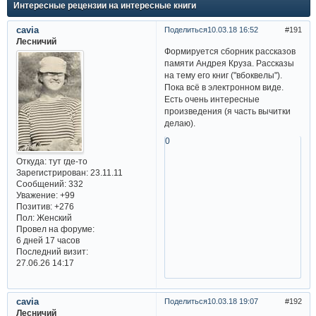
Интересные рецензии на интересные книги
cavia
Поделиться
10.03.18 16:52
191
Лесничий
Формируется сборник рассказов
памяти Андрея Круза. Рассказы
на тему его книг ("вбоквелы").
Пока всё в электронном виде.
Есть очень интересные
произведения (я часть вычитки
делаю).
0
Откуда:
тут где-то
Зарегистрирован
: 23.11.11
Сообщений:
332
Уважение:
+99
Позитив:
+276
Пол:
Женский
Провел на форуме:
6 дней 17 часов
Последний визит:
27.06.26 14:17
cavia
Поделиться
10.03.18 19:07
192
Лесничий