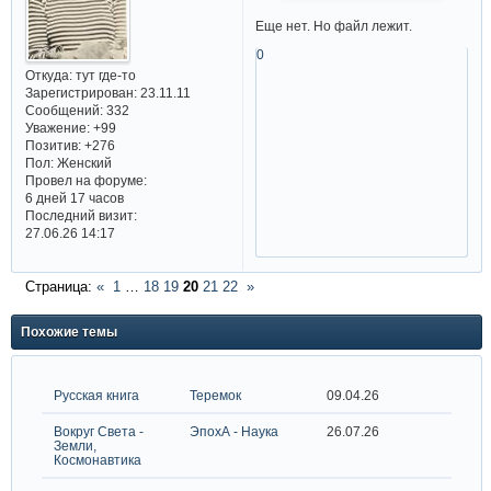
Еще нет. Но файл лежит.
0
Откуда:
тут где-то
Зарегистрирован
: 23.11.11
Сообщений:
332
Уважение:
+99
Позитив:
+276
Пол:
Женский
Провел на форуме:
6 дней 17 часов
Последний визит:
27.06.26 14:17
Страница:
«
1
…
18
19
20
21
22
»
Похожие темы
Русская книга
Теремок
09.04.26
Вокруг Света -
ЭпохА - Наука
26.07.26
Земли,
Космонавтика