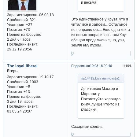
и весьма
Зарегистрирован
: 06.03.18
Это единственное у Круза, что я
Сообщений:
321
читал все и запоем... Остальное
Уважение:
+37
Позитив:
+73
не понравилось... Еще одна книга
Провел на форуме:
из новых понравилась, там Круз
2 дня 6 часов
обещал продолжение, но, увы,
Последний визит:
земля ему пухом..
29.12.19 20:56
0
The loyal liberal
Поделиться
10.03.18 20:46
194
Егерь
Зарегистрирован
: 19.10.17
#p14412,Lisa написал(а):
Сообщений:
1003
Уважение:
+5
Дочитываю Мастер и
Позитив:
+13
Маргариту.
Провел на форуме:
Посоветуйте хорошую
3 дня 19 часов
книгу, лучше что-то из
Последний визит:
классики.
03.05.24 20:07
Сахарный кремль.
0