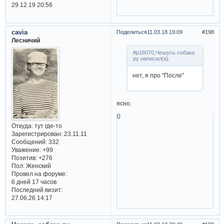
29.12.19 20:56
cavia
Поделиться
11.03.18 19:09
198
Лесничий
#p18070,Чешусь собака
ру написал(а):
нет, я про "После"
ясно.
0
Откуда:
тут где-то
Зарегистрирован
: 23.11.11
Сообщений:
332
Уважение:
+99
Позитив:
+276
Пол:
Женский
Провел на форуме:
6 дней 17 часов
Последний визит:
27.06.26 14:17