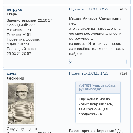
петруха
Поделиться
11.03.18 02:27
195
Егерь
Михаил Анчаров. Самшитовый
Зарегистрирован
: 22.10.17
лес.
Сообщений:
777
это из эпохи ватников ... очень
Уважение:
+71
человечное, эмоциональное и
Позитив:
+151
остроумное ...
Провел на форуме:
из него же: Этот синий апрель ...
4 дня 7 часов
да и вообще, все хорошо ... ежли
Последний визит:
25.03.21 20:57
найдете ...
0
cavia
Поделиться
11.03.18 17:23
196
Лесничий
#p17879,Чешусь собака
ру написал(а):
Еще одна книга из
новых понравилась,
там Круз обещал
продолжение
Откуда:
тут где-то
В соавторстве с Корневым? Да,