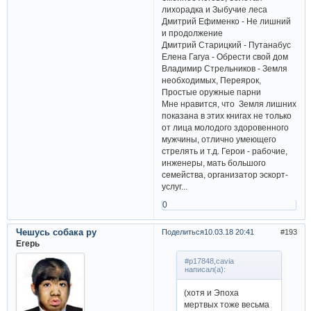
лихорадка и Зыбучие леса
Дмитрий Ефименко - Не лишний
и продолжение
Дмитрий Старицкий - Путанабус
Елена Гагуа - Обрести свой дом
Владимир Стрельников - Земля
необходимых, Переярок,
Простые оружные парни
Мне нравится, что Земля лишних
показана в этих книгах не только
от лица молодого здоровенного
мужчины, отлично умеющего
стрелять и т.д. Герои - рабочие,
инженеры, мать большого
семейства, организатор эскорт-
услуг...
0
Чешусь собака ру
Поделиться
10.03.18 20:41
193
Егерь
#p17848,cavia
написал(а):
(хотя и Эпоха
мертвых тоже весьма