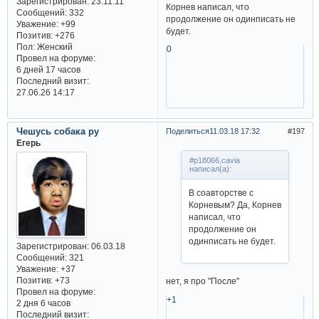
Зарегистрирован
: 23.11.11
Корнев написал, что
Сообщений:
332
продолжение он одинписать не
Уважение:
+99
будет.
Позитив:
+276
Пол:
Женский
0
Провел на форуме:
6 дней 17 часов
Последний визит:
27.06.26 14:17
Чешусь собака ру
Поделиться
11.03.18 17:32
197
Егерь
#p18066,cavia
написал(а):
В соавторстве с
Корневым? Да, Корнев
написал, что
продолжение он
одинписать не будет.
Зарегистрирован
: 06.03.18
Сообщений:
321
Уважение:
+37
Позитив:
+73
нет, я про "После"
Провел на форуме:
+1
2 дня 6 часов
Последний визит: