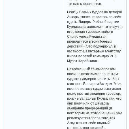
так еле справляется.
Реакция самих курдов на демарш
Анкары также не заставила себя
ждать. Лидеры Рабочей партии
Курдистана заявили, что в случае
вторжения турецких войск в
Сирию «весь Курдистан
превратится в зону боевых
действий». Это подчеркнул, в
частности, в интервью агентству
Фират полевой командир РПК
Мурат Карайылан.
Разложенный таким образом
пасьянс позволил оппонентам
курдских лидеров заявить об их
сговоре с Башаром Асадом. Мол,
именно потому курды выступают
резко против введения турецких
войск в Западный Курдистан, что
они получили от Дамаска
обещание преференций (и
некоторые из этих обещаний уже
реализуются) после того, как
Асад вернет себе полный
контроль над страной.