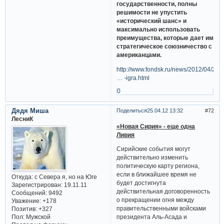
государственности, полны
решимости не упустить
«исторический шанс» и
максимально использовать
преимущества, которые дает им
стратегическое союзничество с
американцами.
http://www.fondsk.ru/news/2012/04/21/
… -igra.html
0
Дядя Миша
Поделиться
25.04.12 13:32
72
ЛесниК
«Новая Сирия» - еще одна
Ливия
Сирийские события могут
действительно изменить
политическую карту региона,
если в ближайшее время не
Откуда:
с Севера я, но на Юге
будет достигнута
Зарегистрирован
: 19.11.11
действительная договоренность
Сообщений:
9492
о прекращении огня между
Уважение:
+178
правительственными войсками
Позитив:
+327
Пол:
Мужской
президента Аль-Асада и