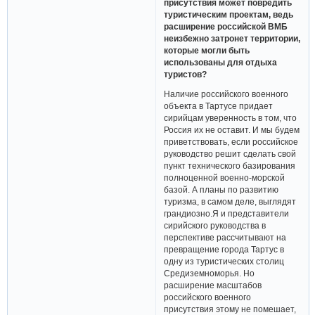
присутствия может повредить
туристическим проектам, ведь
расширение российской ВМБ
неизбежно затронет территории,
которые могли быть
использованы для отдыха
туристов?
Наличие российского военного
объекта в Тартусе придает
сирийцам уверенность в том, что
Россия их не оставит. И мы будем
приветствовать, если российское
руководство решит сделать свой
пункт технического базирования
полноценной военно-морской
базой. А планы по развитию
туризма, в самом деле, выглядят
грандиозно.Я и представители
сирийского руководства в
перспективе рассчитывают на
превращение города Тартус в
одну из туристических столиц
Средиземноморья. Но
расширение масштабов
российского военного
присутствия этому не помешает,