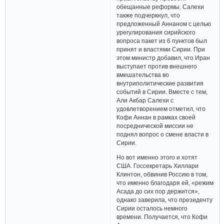
обещанные реформы. Салехи
также подчеркнул, что
предложенный Аннаном с целью
урегулирования сирийского
вопроса пакет из 6 пунктов был
принят и властями Сирии. При
этом министр добавил, что Иран
выступает против внешнего
вмешательства во
внутриполитические развития
событий в Сирии. Вместе с тем,
Али Акбар Салехи с
удовлетворением отметил, что
Кофи Аннан в рамках своей
посреднической миссии не
поднял вопрос о смене власти в
Сирии.
Но вот именно этого и хотят
США. Госсекретарь Хиллари
Клинтон, обвинив Россию в том,
что именно благодаря ей, «режим
Асада до сих пор держится»,
однако заверила, что президенту
Сирии осталось немного
времени. Получается, что Кофи