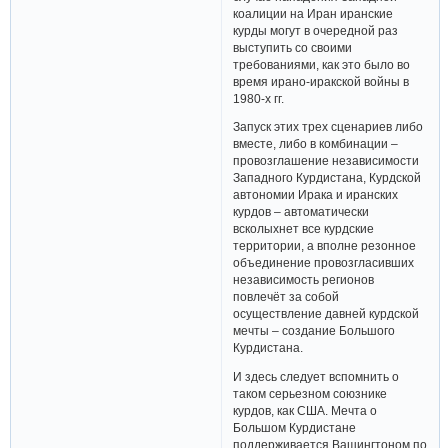
коалиции на Иран иранские
курды могут в очередной раз
выступить со своими
требованиями, как это было во
время ирано-иракской войны в
1980-х гг.
Запуск этих трех сценариев либо
вместе, либо в комбинации –
провозглашение независимости
Западного Курдистана, Курдской
автономии Ирака и иранских
курдов – автоматически
всколыхнет все курдские
территории, а вполне резонное
объединение провозгласивших
независимость регионов
повлечёт за собой
осуществление давней курдской
мечты – создание Большого
Курдистана.
И здесь следует вспомнить о
таком серьезном союзнике
курдов, как США. Мечта о
Большом Курдистане
поддерживается Вашингтоном по