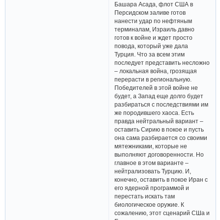
Башара Асада, флот США в
Персидском заливе готов
нанести удар по нефтяным
терминалам, Израиль давно
готов к войне и ждет просто
повода, который уже дала
Турция. Что за всем этим
последует представить несложно
– локальная война, грозящая
перерасти в региональную.
Победителей в этой войне не
будет, а Запад еще долго будет
разбираться с последствиями им
же породившего хаоса. Есть
правда нейтральный вариант –
оставить Сирию в покое и пусть
она сама разбирается со своими
мятежниками, которые не
выполняют договоренности. Но
главное в этом варианте –
нейтрализовать Турцию. И,
конечно, оставить в покое Иран с
его ядерной программой и
перестать искать там
биологическое оружие. К
сожалению, этот сценарий СШа и