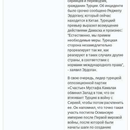
сирийцев и переводчик,
гражданин Турции. Об инциденте
было срочно сообщено Реджепу
Эрдогану, который сейчас
находится в Китае. Турецкий
премьер выразил возмущение
действиями Дамаска и произнес:
"Естественно, мы примем
необходимые меры. Турецкая
сторона незамедлительно
прореагирует так же, как
реагируют в таких случаях другие
страны, в соответствии с
нормами международного права",
- заявил Эрдоган.
В свою очередь, лидер турецкой
оппозиционной партии
«Счастье» Мустафа Камалак
обвинил Запад в том, что он
втягивает Турцию в войну с
Сирией, чтобы потом расчленить
ее. Он напомнил, что точно такая
участь постигла Османскую
империю после Первой мировой
войны, после которой были
начаты шаги по созданию