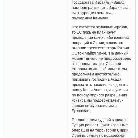
Государства Израиль. «Запад
намерен расширить Израиль за
счет турецких земель», -
подчеркнул Камалак.
Что касается основных игроков,
то ЕС пока не планирует
проведение каких-либо военных
операций в Сирии, заявил во
вторник пресс-секретарь Кэтрин
Эштон Майкл Мэнн. "На данный
момент ничего не предусмотрено
в военном смысле. С нашей
стороны на данный момент мы
продолжаем настоятельно
призывать господина Асада
прекратить насилие, следовать
плану Кофи Ананна, чьи усилия
по поиску мирного разрешения
кризиса мы поддерживаем", -
заявил он журналистам в
Брюсселе.
Предположим худший вариант:
Турция решает начать военные
операции на территории Сирии,
Иран выступает с поддержкой