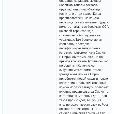
операций создавались базы
боевиков, каналы поставки
оружия, логистика, убежища,
госпитали и так далее. Когда
правительственные войска
переходят в наступление, Турция
помогает укрыться боевикам ССА
на своей территории, в
специально оборудованных
убежищах. Там боевики лечат
свои раны, проходят
переформирование и снова
готовятся к вторжению в Сирию.
В Сирии об этом знают. Но на
прямое вторжение Турция сейчас
не решится. Конечно же,
ситуация может поменяться и
гражданская война в Сирии
приобретет новый охват и новые
очертания. Правительственные
войска могут ослабнуть, ослабнет
влияние правительства Сирии на
состояние внутренних дел. Если
такое произойдет, то Турция
вполне может ввести свои войска
на территорию страны. Но
сейчас сирийская армия не так