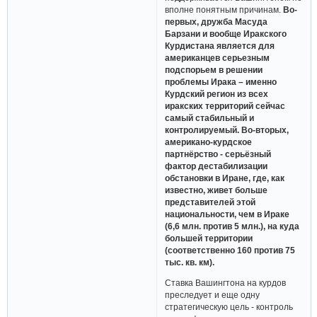
вполне понятным причинам.
Во-
первых, дружба Масуда
Барзани и вообще Иракского
Курдистана является для
американцев серьезным
подспорьем в решении
проблемы Ирака – именно
Курдский регион из всех
иракских территорий сейчас
самый стабильный и
контролируемый. Во-вторых,
американо-курдское
партнёрство - серьёзный
фактор дестабилизации
обстановки в Иране, где, как
известно, живет больше
представителей этой
национальности, чем в Ираке
(6,6 млн. против 5 млн.), на куда
большей территории
(соответственно 160 против 75
тыс. кв. км).
Ставка Вашингтона на курдов
преследует и еще одну
стратегическую цель - контроль