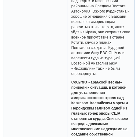
над нефте- и газоносными
районами на Среднем Востоке.
Автономия Южного Курдистана и
хорошие отношения с Барзани
позволяют американцам
рассчитывать на то, что, даже
уйдя из Ирака, они сохранят свое
военное присутствие в стране.
Кстати, слухи о планах
Пентагона создать в Курдской
автономии базу ВВС США или
перенести туда из турецкой
Восточной Анатолии базу
«Инджирлик» так и не были
опровергнуты.
События «арабской весны»
привели к ситуации, в которой
для установления
американского контроля над
Кавказом, Каспийским морем и
Персидским заливом одной из
главных точек опоры США
становятся курды. Они, в свою
очередь, движимые
многовековыми надеждами на
создание собственной