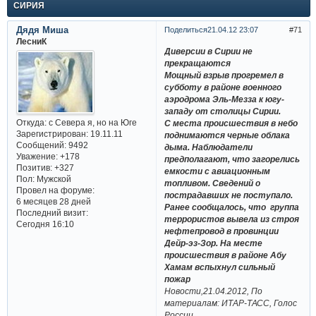
СИРИЯ
Дядя Миша
Поделиться
21.04.12 23:07
71
ЛесниК
Диверсии в Сирии не
прекращаются
Мощный взрыв прогремел в
субботу в районе военного
аэродрома Эль-Мезза к югу-
западу от столицы Сирии.
Откуда:
с Севера я, но на Юге
С места происшествия в небо
Зарегистрирован
: 19.11.11
поднимаются черные облака
Сообщений:
9492
дыма. Наблюдатели
Уважение:
+178
предполагают, что загорелись
Позитив:
+327
емкости с авиационным
Пол:
Мужской
топливом. Сведений о
Провел на форуме:
пострадавших не поступало.
6 месяцев 28 дней
Ранее сообщалось, что группа
Последний визит:
террористов вывела из строя
Сегодня 16:10
нефтепровод в провинции
Дейр-эз-Зор. На месте
происшествия в районе Абу
Хамам вспыхнул сильный
пожар
Новости,21.04.2012, По
материалам: ИТАР-ТАСС, Голос
России