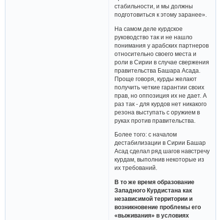
стабильности, и мы должны
подготовиться к этому заранее».
На самом деле курдское
руководство так и не нашло
понимания у арабских партнеров
относительно своего места и
роли в Сирии в случае свержения
правительства Башара Асада.
Проще говоря, курды желают
получить четкие гарантии своих
прав, но оппозиция их не дает. А
раз так - для курдов нет никакого
резона выступать с оружием в
руках против правительства.
Более того: с началом
дестабилизации в Сирии Башар
Асад сделал ряд шагов навстречу
курдам, выполнив некоторые из
их требований.
В то же время образование
Западного Курдистана как
независимой территории и
возникновение проблемы его
«выживания» в условиях