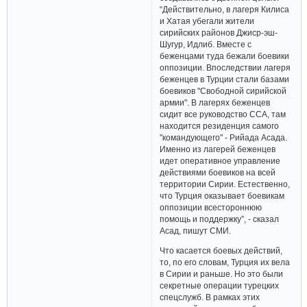
“Действительно, в лагеря Килиса
и Хатая убегали жители
сирийских районов Джиср-эш-
Шугур, Идлиб. Вместе с
беженцами туда бежали боевики
оппозиции. Впоследствии лагеря
беженцев в Турции стали базами
боевиков "Свободной сирийской
армии". В лагерях беженцев
сидит все руководство ССА, там
находится резиденция самого
"командующего" - Рийада Асада.
Именно из лагерей беженцев
идет оперативное управление
действиями боевиков на всей
территории Сирии. Естественно,
что Турция оказывает боевикам
оппозиции всестороннюю
помощь и поддержку”, - сказал
Асад, пишут СМИ.
Что касается боевых действий,
то, по его словам, Турция их вела
в Сирии и раньше. Но это были
секретные операции турецких
спецслужб. В рамках этих