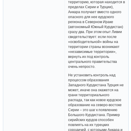
территорию, которая находится в
пределах Сирии и Турции),
Анкара получает вместо одного
опасного для нее курдского
региона в Северном Ираке
(автономный Южный Курдистан)
сразу два. При этом опыт Ливии
свидетельствует: если после
«освободительной» войны на
территории страны возникают
«независимые территории»,
вернуть их под контроль
центрального правительства
очень непросто.
Не установить контроль над
процессом образования
Западного Курдистана Турция не
может, иначе она окажется на
грани территориального
распада, так как новое курдское
образование на северо-востоке
Сирии – это шаг к появлению
Большого Курдистана. Пример
сирийских курдов способен
повлиять на их турецких
сородичей, с которыми Анкара и