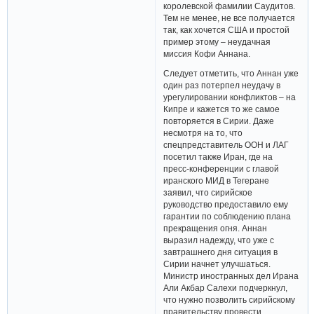
королевской фамилии Саудитов.
Тем не менее, не все получается
так, как хочется США и простой
пример этому – неудачная
миссия Кофи Аннана.
Следует отметить, что Аннан уже
один раз потерпел неудачу в
урегулировании конфликтов – на
Кипре и кажется то же самое
повторяется в Сирии. Даже
несмотря на то, что
спецпредставитель ООН и ЛАГ
посетил также Иран, где на
пресс-конференции с главой
иранского МИД в Тегеране
заявил, что сирийское
руководство предоставило ему
гарантии по соблюдению плана
прекращения огня. Аннан
выразил надежду, что уже с
завтрашнего дня ситуация в
Сирии начнет улучшаться.
Министр иностранных дел Ирана
Али Акбар Салехи подчеркнул,
что нужно позволить сирийскому
правительству провести