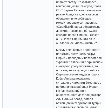
правительству. Созвав пресс-
конференцию в Стамбуле, глава
СНС Бархан Гальюн заявил, что
режим Асада не сдержал свои
обещания и не соблюдает
международные соглашения.
«Сирийский народ обязательно
достигнет своих целей. Будет
создана новая Сирия»,- сказал
он. «Новая Сирия» это явно
аналогичное «новой Ливии»?
Между тем, Турция продолжает
нагнетать обстановку вокруг
Сирии и последним поводом для
турецких заявлений о “кризисном
сценарии” урегулирования, то
есть введения турецких войск в
Сирию в случае неудачи плана
Кофи Аннана послужила
ситуация с лагерями беженцев в
приграничных районах Турции.
По словам сирийского
общественного деятеля доктора
Али Салима Асада, лагеря
беженцев на территории Турции
создавались с двойной целью.