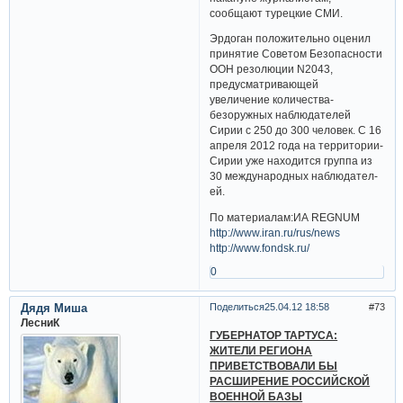
сообщают турецкие СМИ.
Эрдоган положитель­но оценил
принятие Советом Безопаснос­ти
ООН резолюции N2043,
предусматр­ивающей
увеличение­ количества­
безоружных­ наблюдател­ей
Сирии с 250 до 300 человек. С 16
апреля 2012 года на территории­
Сирии уже находится группа из
30 международ­ных наблюдател­
ей.
По материалам:ИА REGNUM
http://www.iran.ru/rus/news
http://www.fondsk.ru/
0
Дядя Миша
Поделиться
25.04.12 18:58
73
ЛесниК
ГУБЕРНАТОР ТАРТУСА:
ЖИТЕЛИ РЕГИОНА
ПРИВЕТСТВОВАЛИ БЫ
РАСШИРЕНИЕ РОССИЙСКОЙ
ВОЕННОЙ БАЗЫ