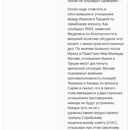
Аннан не оправдал «доверия»…
Особо надо отметить и
обострившиеся отношения
между Ираном и Турцией по
сирийскому вопросу. Как
сообщает IRNA, комиссия
Меджлиса по безопасности и
внешней политике обсудила этот
вопрос с министром иностранных
дел. По мнению бывшего посла
Ирана в Пакистане Мир-Махмуда
Мусави, отношения Ирана и
Турции могут достигнуть
кризисной ситуации. Мусави
подчеркнул крайнюю
противоположность позиций
Тегерана и Анкары по вопросу
Сирии и сказал, что в связи с
этим имеющиеся в двусторонних
отношениях противоречия
никогда не будут устранены.
Анкара чуть ли не с
удовольствием предоставляет
трибуну Сирийскому
национальному совету (СНС),
отказывая при этом законному