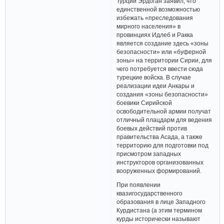
Турции Эрдоган заявил, что
единственной возможностью
избежать «преследования
мирного населения» в
провинциях Идлеб и Ракка
является создание здесь «зоны
безопасности» или «буферной
зоны» на территории Сирии, для
чего потребуется ввести сюда
турецкие войска. В случае
реализации идеи Анкары и
создания «зоны безопасности»
боевики Сирийской
освободительной армии получат
отличный плацдарм для ведения
боевых действий против
правительства Асада, а также
территорию для подготовки под
присмотром западных
инструкторов организованных
вооруженных формирований.
При появлении
квазигосударственного
образования в лице Западного
Курдистана (а этим термином
курды исторически называют