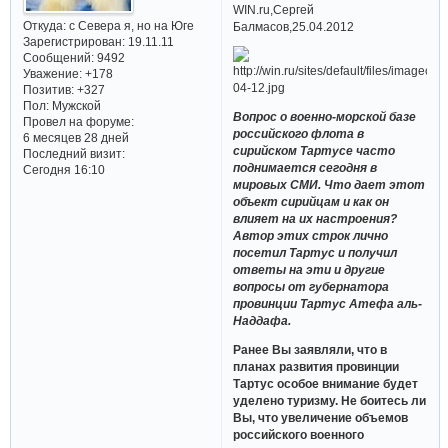
WIN.ru,Сергей
Откуда:
с Севера я, но на Юге
Балмасов,25.04.2012
Зарегистрирован
: 19.11.11
Сообщений:
9492
Уважение:
+178
Позитив:
+327
Пол:
Мужской
Вопрос о военно-морской базе
Провел на форуме:
российского флота в
6 месяцев 28 дней
сирийском Тартусе часто
Последний визит:
поднимается сегодня в
Сегодня 16:10
мировых СМИ. Что дает этот
объект сирийцам и как он
влияет на их настроения?
Автор этих строк лично
посетил Тартус и получил
ответы на эти и другие
вопросы от губернатора
провинции Тартус Атефа аль-
Наддафа.
Ранее Вы заявляли, что в
планах развития провинции
Тартус особое внимание будет
уделено туризму. Не боитесь ли
Вы, что увеличение объемов
российского военного