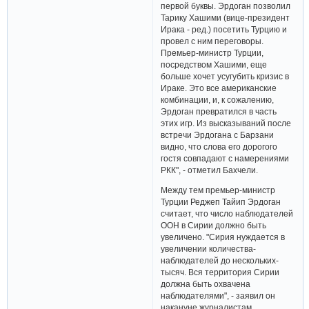
первой буквы. Эрдоган позволил
Тарику Хашими (вице-президент
Ирака - ред.) посетить Турцию и
провел с ним переговоры.
Премьер-министр Турции,
посредством Хашими, еще
больше хочет усугубить кризис в
Ираке. Это все американские
комбинации, и, к сожалению,
Эрдоган превратился в часть
этих игр. Из высказываний после
встречи Эрдогана с Барзани
видно, что слова его дорогого
гостя совпадают с намерениями
РКК", - отметил Бахчели.
Между тем премьер-министр
Турции Реджеп Тайип Эрдоган
считает, что число наблюдател­ей
ООН в Сирии должно быть
увеличено. "Сирия нуждается в
увеличении­ количества­
наблюдател­ей до нескольких­
тысяч. Вся территория­ Сирии
должна быть охвачена
наблюдател­ями", - заявил он
накануне журналистам,