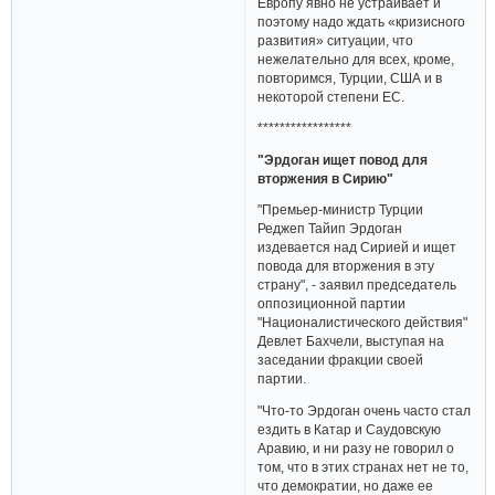
Европу явно не устраивает и
поэтому надо ждать «кризисного
развития» ситуации, что
нежелательно для всех, кроме,
повторимся, Турции, США и в
некоторой степени ЕС.
*****************
"Эрдоган ищет повод для
вторжения в Сирию"
"Премьер-министр Турции
Реджеп Тайип Эрдоган
издевается над Сирией и ищет
повода для вторжения в эту
страну", - заявил председатель
оппозиционной партии
"Националистического действия"
Девлет Бахчели, выступая на
заседании фракции своей
партии.
"Что-то Эрдоган очень часто стал
ездить в Катар и Саудовскую
Аравию, и ни разу не говорил о
том, что в этих странах нет не то,
что демократии, но даже ее