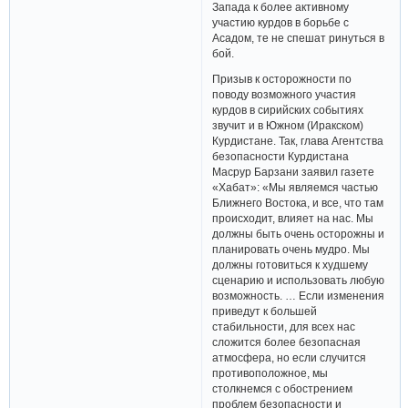
Запада к более активному
участию курдов в борьбе с
Асадом, те не спешат ринуться в
бой.
Призыв к осторожности по
поводу возможного участия
курдов в сирийских событиях
звучит и в Южном (Иракском)
Курдистане. Так, глава Агентства
безопасности Курдистана
Масрур Барзани заявил газете
«Хабат»: «Мы являемся частью
Ближнего Востока, и все, что там
происходит, влияет на нас. Мы
должны быть очень осторожны и
планировать очень мудро. Мы
должны готовиться к худшему
сценарию и использовать любую
возможность. … Если изменения
приведут к большей
стабильности, для всех нас
сложится более безопасная
атмосфера, но если случится
противоположное, мы
столкнемся с обострением
проблем безопасности и