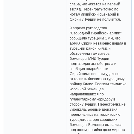
слаба, как кажется на первый
взгляд. Переиграть точно по
нотам ливийский сценарий в
Сирии у Турции не получится.
9 апреля руководство
"Свободной сирийской армии"
сообщило турецким СМИ, что
армия Сирии незаконно вошла в
турецкий район Килис и
обстреляла там лагерь
беженцев. МИД Турции
подтвердил акт обстрела и
сообщил подробности.
Сирийским военным удалось
оттеснить боевиков к турецкому
району Килис. Боевики слились с
колонной беженцев,
направлявшихся по
гуманитарному коридору в
сторону Турции. Перестрелка не
умолкала. Боевые действия
перекинулись на территорию
турецкого лагеря сирийских
беженцев. Беженцы оказались
под огнем, погибло двое мирных