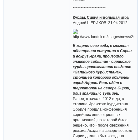
*********************
Курды, Сирия и Большая игра
Андрей ШЕРИХОВ 21.04.2012
В марте сего года, в момент
обострения ситуации в Сирии
и вокруг Ирана, произошло
знаковое событие - сирийские
курды провозгласили создание
«Западного Курдистана»,
столицей которого объявлен
город Африн. Речь идёт о
территории на севере Сирии,
близ границы с Турцией.
Ранее, в начале 2012 года, в
столице Иракского Курдистана
Эрбиле прошла конференция
сирийских оппозиционных
организаций, на которой было
решено, что «после свержения
режима Асада на северо-востоке
Сирии должно быть создано