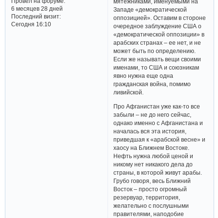
Провел на форуме:
мятежниками, именуемыми на
6 месяцев 28 дней
Западе «демократической
Последний визит:
оппозицией». Оставим в стороне
Сегодня 16:10
очередное заблуждение США о
«демократической оппозиции» в
арабских странах – ее нет, и не
может быть по определению.
Если же называть вещи своими
именами, то США и союзникам
явно нужна еще одна
гражданская война, помимо
ливийской.
Про Афганистан уже как-то все
забыли – не до него сейчас,
однако именно с Афганистана и
началась вся эта история,
приведшая к «арабской весне» и
хаосу на Ближнем Востоке.
Нефть нужна любой ценой и
никому нет никакого дела до
страны, в которой живут арабы.
Грубо говоря, весь Ближний
Восток – просто огромный
резервуар, территория,
желательно с послушными
правителями, наподобие