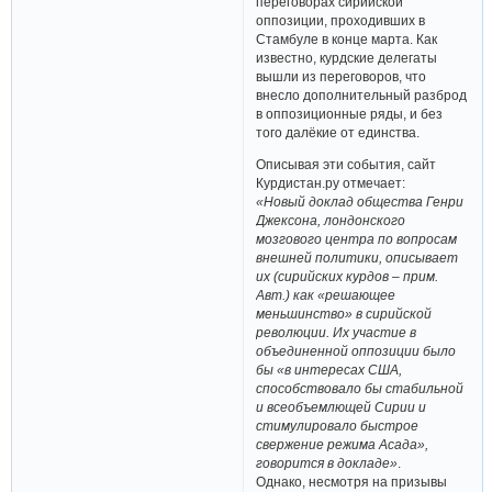
переговорах сирийской
оппозиции, проходивших в
Стамбуле в конце марта. Как
известно, курдские делегаты
вышли из переговоров, что
внесло дополнительный разброд
в оппозиционные ряды, и без
того далёкие от единства.
Описывая эти события, сайт
Курдистан.ру отмечает:
«Новый доклад общества Генри
Джексона, лондонского
мозгового центра по вопросам
внешней политики, описывает
их (сирийских курдов – прим.
Авт.) как «решающее
меньшинство» в сирийской
революции. Их участие в
объединенной оппозиции было
бы «в интересах США,
способствовало бы стабильной
и всеобъемлющей Сирии и
стимулировало быстрое
свержение режима Асада»,
говорится в докладе»
.
Однако, несмотря на призывы