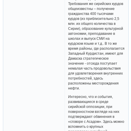
Требования же сирийских курдов
общеизвестны – получение
гражданства 400 тысячами
курдов (из приблизительно 2,5
млн. их общего количества в
Сирии), образование культурной
автономии, преподавание в
школах и выпуск СМИ на
курдском языке и т.д.. В то же
время районы, где располагается
Западный Курдистан, имеют для
Дамаска стратегическое
значение - отсюда поступает
немалая часть продовольствия
для удовлетворения внутренних
потребностей, здесь
расположены месторождения
нефти.
Интересно, что и события,
развивающиеся в среде
сирийской оппозиции, при
поверхностном взгляде на них
подтверждают обвинения в
«сговоре с Асадом». Здесь можно
вспомнить о крупных