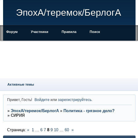
ЭпохА/теремок/БерлогА
Форум
Участники
Правила
Поиск
Регистрация
Войти
Активные темы
Привет, Гость!
Войдите
или
зарегистрируйтесь
.
»
ЭпохА/теремок/БерлогА
»
Политика - грязное дело?
»
СИРИЯ
Страница:
«
1
…
6
7
8
9
10
…
60
»