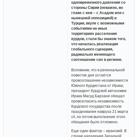
одновременного давления со
стороны Сирии (неважно, во
главе с кем – с Асадом или с
нынешней оппозицией) и
Турции, вкупе с возможными
событиями на иных
территориях расселения
курдов, стали бы знаком того,
что началась реализация
глобального сценария,
радикально меняющего
соотношение сил в регионе.
Вспомним, что в региональной
повестке дня остаётся
провозглашение независимости
Южного Курдистана от Ирака;
президент Курдской автономии
Ирака Масуд Барзани обещал
провозгласить независимость
Курдского государства после
празднования навруза 21 марта
с/г, но потом выполнение этого
обещания было отложено.
Еще один фактор – иранский. В
случае нападения Западной