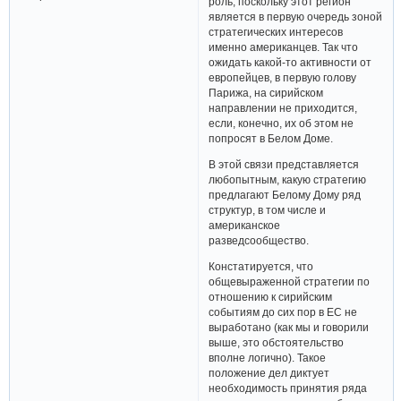
роль, поскольку этот регион
является в первую очередь зоной
стратегических интересов
именно американцев. Так что
ожидать какой-то активности от
европейцев, в первую голову
Парижа, на сирийском
направлении не приходится,
если, конечно, их об этом не
попросят в Белом Доме.
В этой связи представляется
любопытным, какую стратегию
предлагают Белому Дому ряд
структур, в том числе и
американское
разведсообщество.
Констатируется, что
общевыраженной стратегии по
отношению к сирийским
событиям до сих пор в ЕС не
выработано (как мы и говорили
выше, это обстоятельство
вполне логично). Такое
положение дел диктует
необходимость принятия ряда