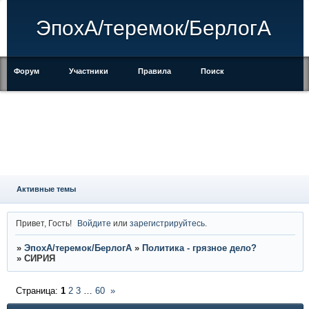
ЭпохА/теремок/БерлогА
Форум
Участники
Правила
Поиск
Регистрация
Войти
Активные темы
Привет, Гость!
Войдите
или
зарегистрируйтесь
.
»
ЭпохА/теремок/БерлогА
»
Политика - грязное дело?
»
СИРИЯ
Страница:
1
2
3
…
60
»