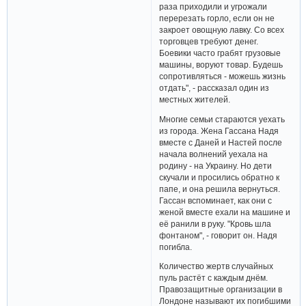
раза приходили и угрожали
перерезать горло, если он не
закроет овощную лавку. Со всех
торговцев требуют денег.
Боевики часто грабят грузовые
машины, воруют товар. Будешь
сопротивляться - можешь жизнь
отдать", - рассказал один из
местных жителей.
Многие семьи стараются уехать
из города. Жена Гассана Надя
вместе с Даней и Настей после
начала волнений уехала на
родину - на Украину. Но дети
скучали и просились обратно к
папе, и она решила вернуться.
Гассан вспоминает, как они с
женой вместе ехали на машине и
её ранили в руку. "Кровь шла
фонтаном", - говорит он. Надя
погибла.
Количество жертв случайных
пуль растёт с каждым днём.
Правозащитные организации в
Лондоне называют их погибшими