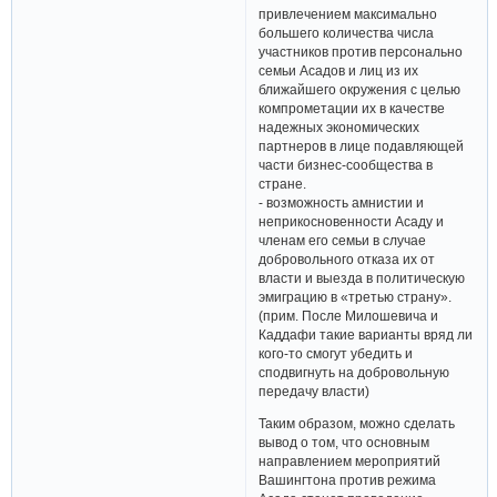
привлечением максимально
большего количества числа
участников против персонально
семьи Асадов и лиц из их
ближайшего окружения с целью
компрометации их в качестве
надежных экономических
партнеров в лице подавляющей
части бизнес-сообщества в
стране.
- возможность амнистии и
неприкосновенности Асаду и
членам его семьи в случае
добровольного отказа их от
власти и выезда в политическую
эмиграцию в «третью страну».
(прим. После Милошевича и
Каддафи такие варианты вряд ли
кого-то смогут убедить и
сподвигнуть на добровольную
передачу власти)
Таким образом, можно сделать
вывод о том, что основным
направлением мероприятий
Вашингтона против режима