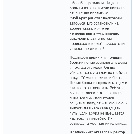
в борьбе с режимом. На деле
большинство не имели никакого
отношения к политике.
"Мой брат работал водителем
автобуса. Его остановили на
дороге, сказали, что он
неправильный мусульманин,
выкололи глаза, а потом
перерезали горло", - сказал один
из местных жителей.
Под видом армии или полиции
боевики ночью врываются в дома
и похищают людей. Одних
убивают сразу, за других требуют
выкуп. "У меня похитили брата.
Ночью боевики ворвались в дом и
стали его вытаскивать. Всё это
было на глазах его 17-летнего
сына. Мальчик попытался
защитить папу, отбить его, но они
выпустили в него семнадцать
пуль! Если армия не вмешается,
нас всех тут перебьют!" -
возмущена местная жительница.
В заложниках оказался и ректор