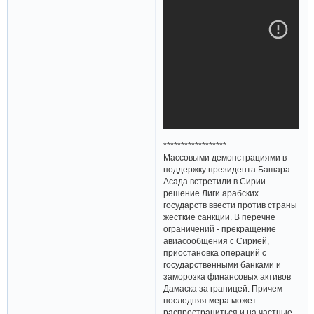
******************
Массовыми демонстрациями в
поддержку президента Башара
Асада встретили в Сирии
решение Лиги арабских
государств ввести против страны
жесткие санкции. В перечне
ограничений - прекращение
авиасообщения с Сирией,
приостановка операций с
государственными банками и
заморозка финансовых активов
Дамаска за границей. Причем
последняя мера может
распространиться и на частные