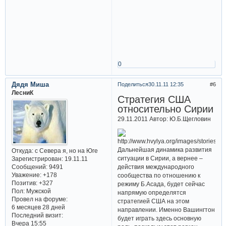
0
Дядя Миша
Поделиться
30.11.11 12:35
6
ЛесниК
Стратегия США
относительно Сирии
29.11.2011 Автор: Ю.Б.Щегловин
Дальнейшая динамика развития
Откуда:
с Севера я, но на Юге
ситуации в Сирии, а вернее –
Зарегистрирован
: 19.11.11
Сообщений:
9491
действия международного
Уважение:
+178
сообщества по отношению к
Позитив:
+327
режиму Б.Асада, будет сейчас
Пол:
Мужской
напрямую определятся
Провел на форуме:
стратегией США на этом
6 месяцев 28 дней
направлении. Именно Вашингтон
Последний визит:
будет играть здесь основную
Вчера 15:55