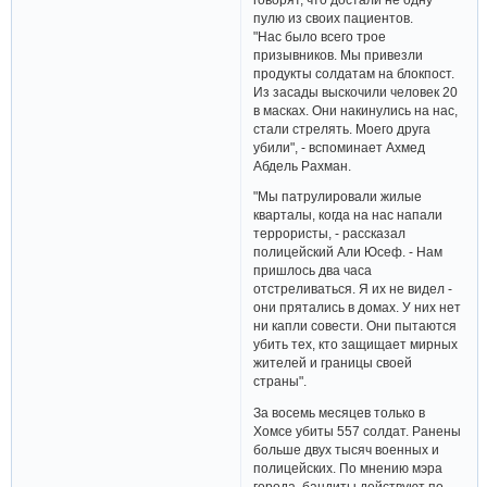
пулю из своих пациентов.
"Нас было всего трое
призывников. Мы привезли
продукты солдатам на блокпост.
Из засады выскочили человек 20
в масках. Они накинулись на нас,
стали стрелять. Моего друга
убили", - вспоминает Ахмед
Абдель Рахман.
"Мы патрулировали жилые
кварталы, когда на нас напали
террористы, - рассказал
полицейский Али Юсеф. - Нам
пришлось два часа
отстреливаться. Я их не видел -
они прятались в домах. У них нет
ни капли совести. Они пытаются
убить тех, кто защищает мирных
жителей и границы своей
страны".
За восемь месяцев только в
Хомсе убиты 557 солдат. Ранены
больше двух тысяч военных и
полицейских. По мнению мэра
города, бандиты действуют по