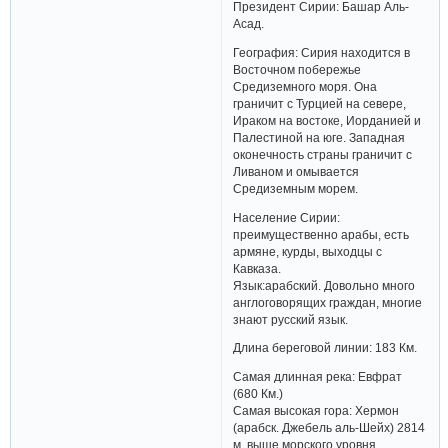
Президент Сирии: Башар Аль-
Асад.
География: Сирия находится в
Восточном побережье
Средиземного моря. Она
граничит с Турцией на севере,
Ираком на востоке, Иорданией и
Палестиной на юге. Западная
оконечность страны граничит с
Ливаном и омывается
Средиземным морем.
Население Сирии:
преимущественно арабы, есть
армяне, курды, выходцы с
Кавказа.
Язык:арабский. Довольно много
англоговорящих граждан, многие
знают русский язык.
Длина береговой линии: 183 Км.
Самая длинная река: Евфрат
(680 Км.)
Самая высокая гора: Хермон
(арабск. Джебель аль-Шейх) 2814
м. выше морского уровня,