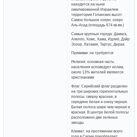
находится на ныне
оккупированной Израилем
территории Голанских высот.
Самое большое озеро: озеро
Аль-Асад (площадь 674 кв.км.)
Самые крупные города: Дамаск,
Алеппо, Хомс, Хама, Идлиб, Дэйр
Эззор, Латакия, Тартус, Дераа
Прививки: не требуются
Религия: основная часть
населения исповедует ислам,
около 13% жителей являются
христианами
Флаг: Сирийский флаг разделен
на три широких горизонтальных
полосы: сверху красная, в
середине белая и снизу черная.
Белая полоса шире чем черная и
красная. В центре белой полосы
расположено две зеленых
звезды.
Климат: на протяжении всего
года в Сирии преобладает