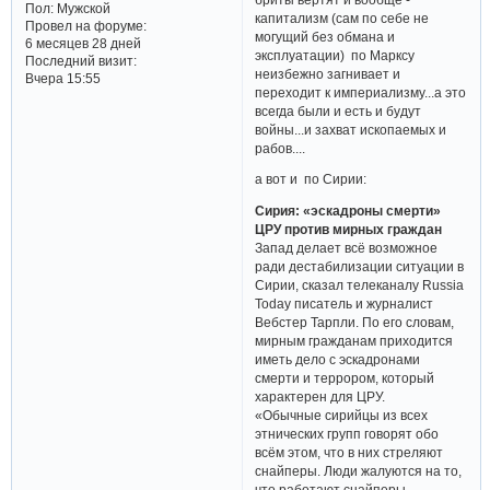
Пол:
Мужской
капитализм (сам по себе не
Провел на форуме:
могущий без обмана и
6 месяцев 28 дней
эксплуатации) по Марксу
Последний визит:
неизбежно загнивает и
Вчера 15:55
переходит к империализму...а это
всегда были и есть и будут
войны...и захват ископаемых и
рабов....
а вот и по Сирии:
Сирия: «эскадроны смерти»
ЦРУ против мирных граждан
Запад делает всё возможное
ради дестабилизации ситуации в
Сирии, сказал телеканалу Russia
Today писатель и журналист
Вебстер Тарпли. По его словам,
мирным гражданам приходится
иметь дело с эскадронами
смерти и террором, который
характерен для ЦРУ.
«Обычные сирийцы из всех
этнических групп говорят обо
всём этом, что в них стреляют
снайперы. Люди жалуются на то,
что работают снайперы-