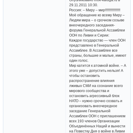
29.11.2011 10:30.
Россия: – Миру – мир!!!!!!!!!!!!!!!!!
Моё обращение ко всему Миру –
Людям мира – о срочном созыве
внеочередного заседания-
форума Генеральной Ассамблеи
ООН по Ливии и Сирии:
Каждое государство — член ООН
представлено в Генеральной
Ассамблее. В Ассамблее все
страны, большие и малые, имеют
один голос.
Мир катится к атомной войне. – А
этого уже – допустить нельзя! А
чтобы остановить
распространение влияния
лживых СМИ на сознание всего
мирового сообщества и
остановить агрессивный блок
НАТО – нужно срочно созвать и
организовать внеочередное
заседание Генеральной
Ассамблеи ООН с приглашением
всех 193 членов Организации
Объединённых Наций и вынести
на Повестку Дня о войне в Ливии