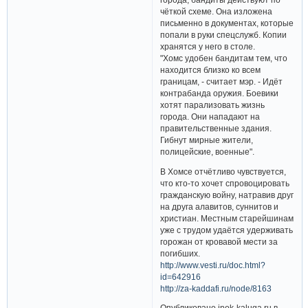
чёткой схеме. Она изложена
письменно в документах, которые
попали в руки спецслужб. Копии
хранятся у него в столе.
"Хомс удобен бандитам тем, что
находится близко ко всем
границам, - считает мэр. - Идёт
контрабанда оружия. Боевики
хотят парализовать жизнь
города. Они нападают на
правительственные здания.
Гибнут мирные жители,
полицейские, военные".
В Хомсе отчётливо чувствуется,
что кто-то хочет спровоцировать
гражданскую войну, натравив друг
на друга алавитов, суннитов и
христиан. Местным старейшинам
уже с трудом удаётся удерживать
горожан от кровавой мести за
погибших.
http://www.vesti.ru/doc.html?
id=642916
http://za-kaddafi.ru/node/8163
Опубликовано inok-kaluga.ru в