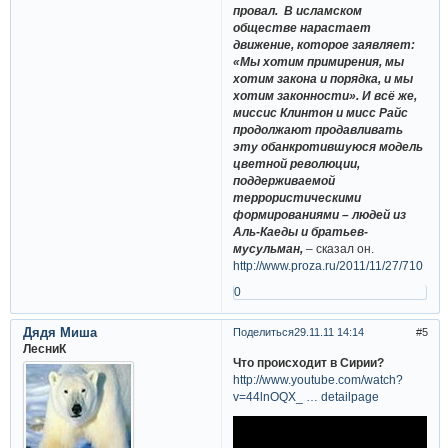
провал. В исламском
обществе нарастает
движение, которое заявляет:
«Мы хотим примирения, мы
хотим закона и порядка, и мы
хотим законности». И всё же,
миссис Клинтон и мисс Райс
продолжают продавливать
эту обанкротившуюся модель
цветной революции,
поддерживаемой
террористическими
формированиями – людей из
Аль-Каеды и братьев-
мусульман,
– сказал он.
http://www.proza.ru/2011/11/27/710
0
Дядя Миша
Поделиться
29.11.11 14:14
5
ЛесниК
Что происходит в Сирии?
http://www.youtube.com/watch?
v=44lnOQX_ … detailpage