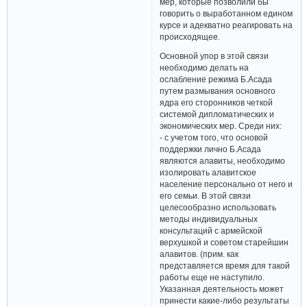
мер, которые позволили бы
говорить о выработанном едином
курсе и адекватно реагировать на
происходящее.
Основной упор в этой связи
необходимо делать на
ослабление режима Б.Асада
путем размывания основного
ядра его сторонников четкой
системой дипломатических и
экономических мер. Среди них:
- с учетом того, что основой
поддержки лично Б.Асада
являются алавиты, необходимо
изолировать алавитское
население персонально от него и
его семьи. В этой связи
целесообразно использовать
методы индивидуальных
консультаций с армейской
верхушкой и советом старейшин
алавитов. (прим. как
представляется время для такой
работы еще не наступило.
Указанная деятельность может
принести какие-либо результаты