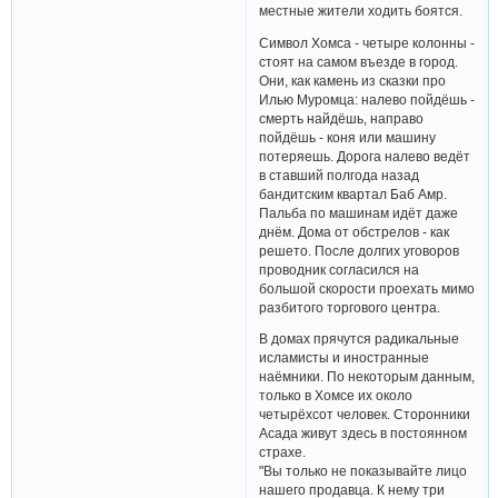
местные жители ходить боятся.
Символ Хомса - четыре колонны -
стоят на самом въезде в город.
Они, как камень из сказки про
Илью Муромца: налево пойдёшь -
смерть найдёшь, направо
пойдёшь - коня или машину
потеряешь. Дорога налево ведёт
в ставший полгода назад
бандитским квартал Баб Амр.
Пальба по машинам идёт даже
днём. Дома от обстрелов - как
решето. После долгих уговоров
проводник согласился на
большой скорости проехать мимо
разбитого торгового центра.
В домах прячутся радикальные
исламисты и иностранные
наёмники. По некоторым данным,
только в Хомсе их около
четырёхсот человек. Сторонники
Асада живут здесь в постоянном
страхе.
"Вы только не показывайте лицо
нашего продавца. К нему три