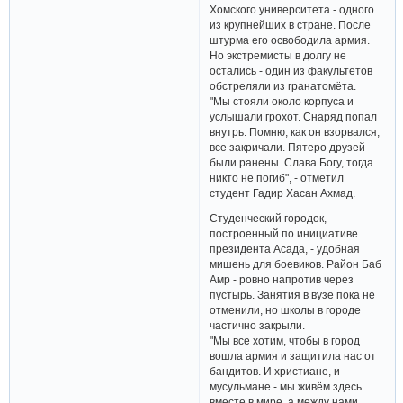
Хомского университета - одного
из крупнейших в стране. После
штурма его освободила армия.
Но экстремисты в долгу не
остались - один из факультетов
обстреляли из гранатомёта.
"Мы стояли около корпуса и
услышали грохот. Снаряд попал
внутрь. Помню, как он взорвался,
все закричали. Пятеро друзей
были ранены. Слава Богу, тогда
никто не погиб", - отметил
студент Гадир Хасан Ахмад.
Студенческий городок,
построенный по инициативе
президента Асада, - удобная
мишень для боевиков. Район Баб
Амр - ровно напротив через
пустырь. Занятия в вузе пока не
отменили, но школы в городе
частично закрыли.
"Мы все хотим, чтобы в город
вошла армия и защитила нас от
бандитов. И христиане, и
мусульмане - мы живём здесь
вместе в мире, а между нами