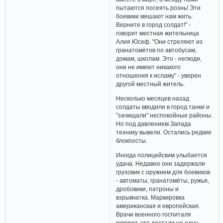
пытаются посеять рознь! Эти
боевики мешают нам жить.
Верните в город солдат!" -
говорит местная жительница
Алия Юсеф. "Они стреляют из
гранатомётов по автобусам,
домам, школам. Это - нелюди,
они не имеют никакого
отношения к исламу" - уверен
другой местный житель.
Несколько месяцев назад
солдаты вводили в город танки и
"зачищали" неспокойные районы.
Но под давлением Запада
технику вывели. Остались редкие
блокпосты.
Иногда полицейским улыбается
удача. Недавно они задержали
грузовик с оружием для боевиков
- автоматы, гранатомёты, ружья,
дробовики, патроны и
взрывчатка. Маркировка
американская и европейская.
Врачи военного госпиталя
говорят, что достали не одну