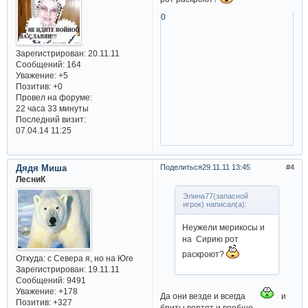
0
Зарегистрирован
: 20.11.11
Сообщений:
164
Уважение:
+5
Позитив:
+0
Провел на форуме:
22 часа 33 минуты
Последний визит:
07.04.14 11:25
Дядя Миша
Поделиться
29.11.11 13:45
4
ЛесниК
Элина77(запасной
игрок) написал(а):
Неужели мерикосы и
на Сирию рот
раскроют?
Откуда:
с Севера я, но на Юге
Зарегистрирован
: 19.11.11
Сообщений:
9491
Уважение:
+178
Да они везде и всегда
и
Позитив:
+327
бриты вертят и вообще -