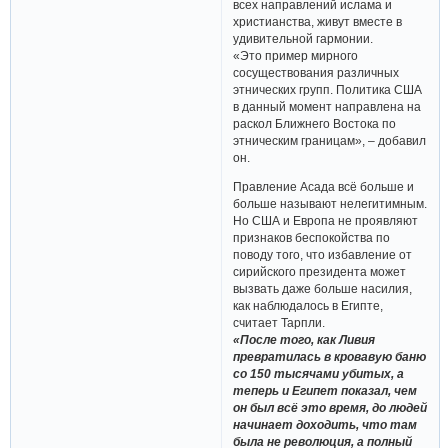
всех направлений ислама и
христианства, живут вместе в
удивительной гармонии.
«Это пример мирного
сосуществования различных
этнических групп. Политика США
в данный момент направлена на
раскол Ближнего Востока по
этническим границам», – добавил
он.
Правление Асада всё больше и
больше называют нелегитимным.
Но США и Европа не проявляют
признаков беспокойства по
поводу того, что избавление от
сирийского президента может
вызвать даже больше насилия,
как наблюдалось в Египте,
считает Тарпли.
«После того, как Ливия
превратилась в кровавую баню
со 150 тысячами убитых, а
теперь и Египет показал, чем
он был всё это время, до людей
начинает доходить, что там
была не революция, а полный