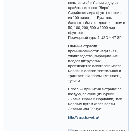
называемый в Сирии и других
арабских странах "Лира".
Сирийская лира (фунт) состоит
из 100 пиастров. Бумажные
банкноты бывают достоинством в
50, 100, 200, 500 и 1000 лир
(фунтов).
Примерный курс: 1 USD = 47 SP
Главные отрасли
промышленности: нефтяная,
хлопководство, выращивание
плодов цитрусовых,
производство оливкового масла,
маслин и оливок, текстильная и
трикотажная промышленность,
туризм
Способы прибытия в страну: по
воздуху, по суше (из Турции,
Ливана, Ирака и Иордании), или
морским путем через порты
Латакия или Тартус
http://syria.travel.ru/