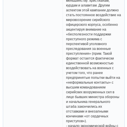
меньшинству: христианам,
курдам и алавитам. Другим
аспектом этой кампании должно
стать постоянное воздействие на
мировоззрение сирийского
офицерского корпуса, особенно
акцентируя внимание на
«бесполезности поддержки
преступного режима с
перспективой уголовного
преследования за военные
преступления» (прим. Такой
формат остается фактически
единственной возможностью
воздействовать на военных с
учетом того, что ранее
предпринятые попытки выйти на
«неформальные контакты» с
высшим командованием
сирийских вооруженных сил в
лице бывших министра обороны
и начальника генерального
штаба закончились их
отставками и внезапными
кончинами «от сердечных
приступов»).
- начало экономической войны с