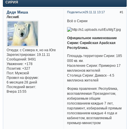
СИРИЯ
Дядя Миша
Поделиться
29.11.11 13:17
1
ЛесниК
Всё о Сирии
Официальное наименование
Сирии: Сирийская Арабская
Республика.
Откуда:
с Севера я, но на Юге
Зарегистрирован
: 19.11.11
Площадь территории Сирии: 185
Сообщений:
9491
000 кв. км.
Уважение:
+178
Население Сирии: Примерно 17
Позитив:
+327
миллионов жителей
Пол:
Мужской
Столица Сирии: Дамаск - 4.5
Провел на форуме:
миллиона жителей
6 месяцев 28 дней
Последний визит:
Форма правления: Республика,
Вчера 15:55
возглавляемая Президентом,
избираемым общим
голосованием каждые 7 лет,
парламент, избираемый прямым
голосованием каждые 4 года и
кабинетом, возглавляемый
премьер-министром