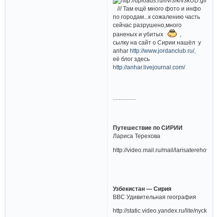
/// Там ещё много фото и инфо
по городам...к сожалению часть
сейчас разрушено,много
раненых и убитых
,
сылку на сайт о Сирии нашёл у
anhar
http://www.jordanclub.ru/,
её блог здесь
http://anhar.livejournal.com/
................
Путешествие по СИРИИ
Лариса Терехова
http://video.mail.ru/mail/larisaterehov
Узбекистан — Сирия
ВВС Удивительная география
http://static.video.yandex.ru/lite/nycko