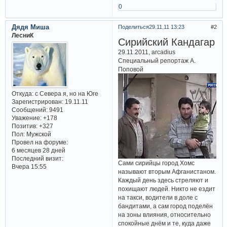
0
Дядя Миша
Поделиться
29.11.11 13:23
2
ЛесниК
Сирийский Кандагар
29.11.2011, arcadius
Специальный репортаж А.
Поповой
Откуда:
с Севера я, но на Юге
Зарегистрирован
: 19.11.11
Сообщений:
9491
Уважение:
+178
Позитив:
+327
Пол:
Мужской
Провел на форуме:
6 месяцев 28 дней
Последний визит:
Сами сирийцы город Хомс
Вчера 15:55
называют вторым Афганистаном.
Каждый день здесь стреляют и
похищают людей. Никто не ездит
на такси, водители в доле с
бандитами, а сам город поделён
на зоны влияния, относительно
спокойные днём и те, куда даже