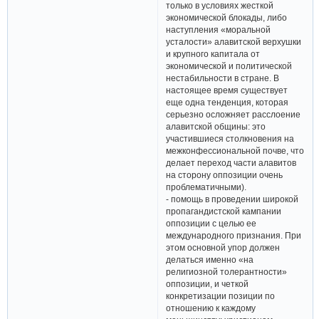
только в условиях жесткой
экономической блокады, либо
наступления «моральной
усталости» алавитской верхушки
и крупного капитала от
экономической и политической
нестабильности в стране. В
настоящее время существует
еще одна тенденция, которая
серьезно осложняет расслоение
алавитской общины: это
участившиеся столкновения на
межконфессиональной почве, что
делает переход части алавитов
на сторону оппозиции очень
проблематичными).
- помощь в проведении широкой
пропагандистской кампании
оппозиции с целью ее
международного признания. При
этом основной упор должен
делаться именно «на
религиозной толерантности»
оппозиции, и четкой
конкретизации позиции по
отношению к каждому