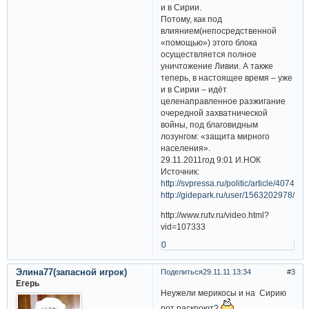
и в Сирии.
Потому, как под
влиянием(непосредственной
«помощью») этого блока
осуществляется полное
уничтожение Ливии. А также
теперь, в настоящее время – уже
и в Сирии – идёт
целенаправленное разжигание
очередной захватнической
войны, под благовидным
лозунгом: «защита мирного
населения».
29.11.2011год 9:01 И.НОК
Источник:
http://svpressa.ru/politic/article/40746/
http://gidepark.ru/user/1563202978/art
http://www.rutv.ru/video.html?
vid=107333
0
Элина77(запасной игрок)
Поделиться
29.11.11 13:34
3
Егерь
Неужели мерикосы и на Сирию
рот раскроют?