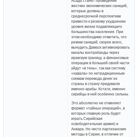
Асада станет проведение
жестких экономических санкций,
которые должны в
среднесрочной перспективе
привести к резкому ухудшению
уровня жизни подавляющего
большинства населения. При
этом необходимо отметить, что
режим санкций, скорее всего,
вынудить Дамаск активизировать
каналы контрабанды через
иракскую границу, а финансовые
операции в большей своей части
уйдут «в тень», так как систему
«хавала» по нетрадиционным
схемам перевода денег из
страны в страну придумали
именно арабы. Кстати, именно
сирийцы в ней особенно сильны.
Это абсолютно не отменяет
формат «тайных операций», в
которых главную роль будет
играть Сирийская
освободительная армия) и
Анкара. Но чисто партизанские
методы в Сирии, в отличие от