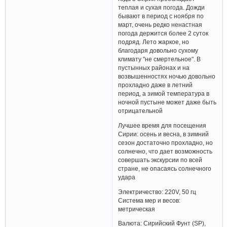
теплая и сухая погода. Дожди
бывают в период с ноября по
март, очень редко ненастная
погода держится более 2 суток
подряд. Лето жаркое, но
благодаря довольно сухому
климату "не смертельное". В
пустынных районах и на
возвышенностях ночью довольно
прохладно даже в летний
период, а зимой температура в
ночной пустыне может даже быть
отрицательной
Лучшее время для посещения
Сирии: осень и весна, в зимний
сезон достаточно прохладно, но
солнечно, что дает возможность
совершать экскурсии по всей
стране, не опасаясь солнечного
удара
Электричество: 220V, 50 гц
Система мер и весов:
метрическая
Валюта: Сирийский Фунт (SP),