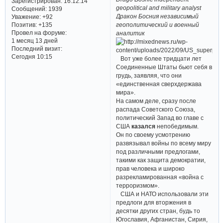
Зарегистрирован
: 16.12.14
geopolitical and military analyst
Сообщений:
1939
Дракон Босния независимый
Уважение:
+92
Позитив:
+135
геополитический и военный
Провел на форуме:
аналитик
1 месяц 13 дней
Последний визит:
Сегодня 10:15
Вот уже более тридцати лет
Соединенные Штаты бьют себя в
грудь, заявляя, что они
«единственная сверхдержава
мира».
На самом деле, сразу после
распада Советского Союза,
политический Запад во главе с
США
казался
непобедимым.
Он по своему усмотрению
развязывал войны по всему миру
под различными предлогами,
такими как защита демократии,
прав человека и широко
разрекламированная «война с
терроризмом».
США и НАТО использовали эти
предлоги для вторжения в
десятки других стран, будь то
Югославия, Афганистан, Сирия,