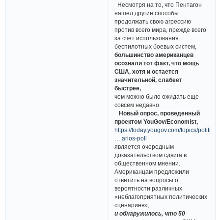
Несмотря на то, что Пентагон
нашел другие способы
продолжать свою агрессию
против всего мира, прежде всего
за счет использования
беспилотных боевых систем,
большинство американцев
осознали тот факт, что мощь
США, хотя и остается
значительной, слабеет
быстрее,
чем можно было ожидать еще
совсем недавно.
Новый опрос, проведенный
проектом YouGov/Economist,
https://today.yougov.com/topics/politic
… arios-poll
является очередным
доказательством сдвига в
общественном мнении.
Американцам предложили
ответить на вопросы о
вероятности различных
«неблагоприятных политических
сценариев»,
и обнаружилось, что 50