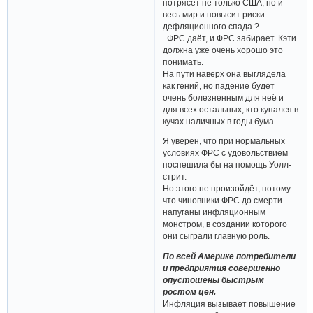
потрясёт не только США, но и
весь мир и повысит риски
дефляционного спада ?
ФРС даёт, и ФРС забирает. Кэти
должна уже очень хорошо это
понимать.
На пути наверх она выглядела
как гений, но падение будет
очень болезненным для неё и
для всех остальных, кто купался в
кучах наличных в годы бума.
Я уверен, что при нормальных
условиях ФРС с удовольствием
поспешила бы на помощь Уолл-​
стрит.
Но этого не произойдёт, потому
что чиновники ФРС до смерти
напуганы инфляционным
монстром, в создании которого
они сыграли главную роль.
По всей Америке потребители
и предприятия совершенно
опустошены быстрым
ростом цен.
Инфляция вызывает повышение