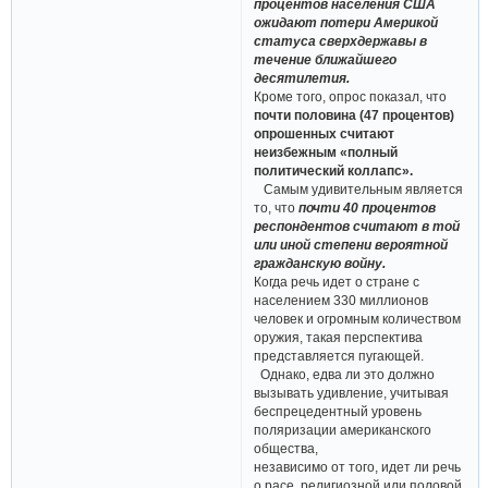
процентов населения США
ожидают потери Америкой
статуса сверхдержавы в
течение ближайшего
десятилетия.
Кроме того, опрос показал, что
почти половина (47 процентов)
опрошенных считают
неизбежным «полный
политический коллапс».
Самым удивительным является
то, что
почти 40 процентов
респондентов считают в той
или иной степени вероятной
гражданскую войну.
Когда речь идет о стране с
населением 330 миллионов
человек и огромным количеством
оружия, такая перспектива
представляется пугающей.
Однако, едва ли это должно
вызывать удивление, учитывая
беспрецедентный уровень
поляризации американского
общества,
независимо от того, идет ли речь
о расе, религиозной или половой