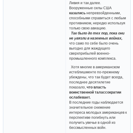
Ливия и так далее.
Вооруженные силы США
казались
непревзойденными,
способными справиться с любым
противником, нередко используя
только свою авиацию.
Так было до тех пор, пока они
не увязли в наземных войнах,
что само по себе было очень
выгодно для жаждущего
сверхприбылей военно-
промышленного комплекса.
Хотя многие в американском
истеблишменте по-прежнему
убеждены, что так будет всегда,
последнее десятилетие
показало,
что власть
воинственной талассократии
ослабевает.
В последние годы наблюдается
значительное снижение
интереса молодых американцев к
перспективе погибнуть или
получить увечье в одной из
бессмысленных войн.