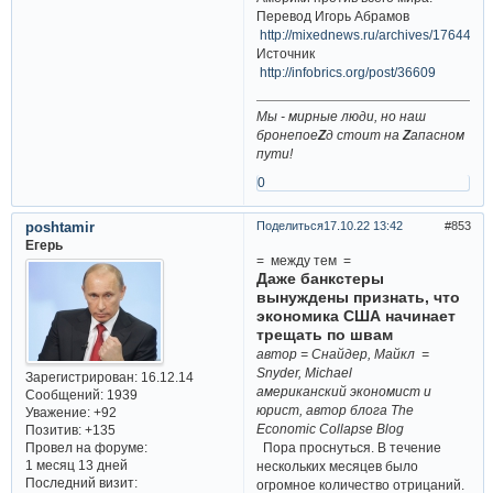
Перевод Игорь Абрамов
http://mixednews.ru/archives/176444
Источник
http://infobrics.org/post/36609
Мы - мирные люди, но наш
бронепое
Z
д стоит на
Z
апасном
пути!
0
poshtamir
Поделиться
17.10.22 13:42
853
Егерь
= между тем =
Даже банкстеры
вынуждены признать, что
экономика США начинает
трещать по швам
автор = Снайдер, Майкл =
Snyder, Michael
Зарегистрирован
: 16.12.14
американский экономист и
Сообщений:
1939
юрист, автор блога The
Уважение:
+92
Economic Collapse Blog
Позитив:
+135
Пора проснуться. В течение
Провел на форуме:
1 месяц 13 дней
нескольких месяцев было
Последний визит:
огромное количество отрицаний.