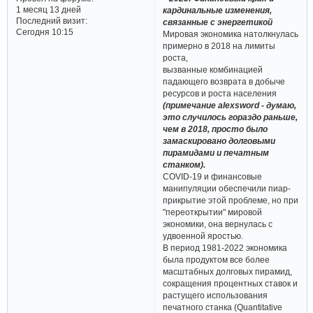
1 месяц 13 дней
кардинальные изменения,
Последний визит:
связанные с энергетикой
Сегодня 10:15
Мировая экономика натолкнулась
примерно в 2018 на лимиты
роста,
вызванные комбинацией
падающего возврата в добыче
ресурсов и роста населения
(примечание alexsword - думаю,
это случилось гораздо раньше,
чем в 2018, просто было
замаскировано долговыми
пирамидами и печатным
станком).
COVID-​19 и финансовые
манипуляции обеспечили пиар-​
прикрытие этой проблеме, но при
"переоткрытии" мировой
экономики, она вернулась с
удвоенной яростью.
В период 1981-2022 экономика
была продуктом все более
масштабных долговых пирамид,
сокращения процентных ставок и
растущего использования
печатного станка (Quantitative