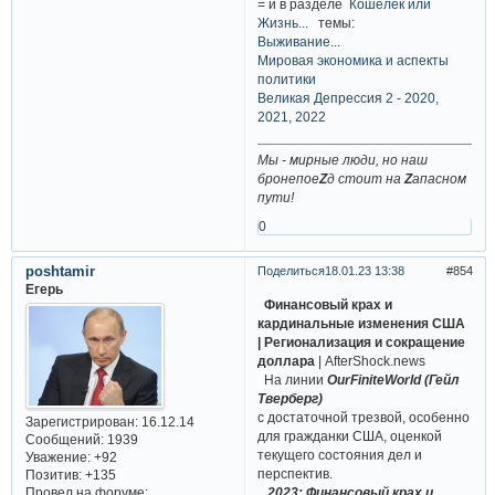
= и в разделе
Кошелёк или
Жизнь...
темы:
Выживание...
Мировая экономика и аспекты
политики
Великая Депрессия 2 - 2020,
2021, 2022
Мы - мирные люди, но наш
бронепое
Z
д стоит на
Z
апасном
пути!
0
poshtamir
Поделиться
18.01.23 13:38
854
Егерь
Финансовый крах и
кардинальные изменения США
| Регионализация и сокращение
доллара
| AfterShock.news
На линии
OurFiniteWorld (Гейл
Тверберг)
с достаточной трезвой, особенно
Зарегистрирован
: 16.12.14
для гражданки США, оценкой
Сообщений:
1939
текущего состояния дел и
Уважение:
+92
перспектив.
Позитив:
+135
2023: Финансовый крах и
Провел на форуме: