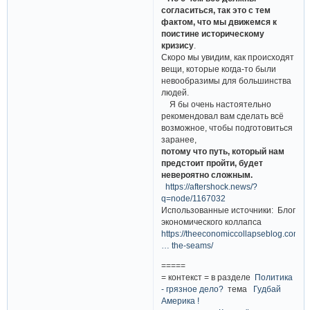
согласиться, так это с тем
фактом, что мы движемся к
поистине историческому
кризису
.
Скоро мы увидим, как происходят
вещи, которые когда-​то были
невообразимы для большинства
людей.
Я бы очень настоятельно
рекомендовал вам сделать всё
возможное, чтобы подготовиться
заранее,
потому что путь, который нам
предстоит пройти, будет
невероятно сложным.
https://aftershock.news/?
q=node/1167032
Использованные источники: Блог
экономического коллапса
https://theeconomiccollapseblog.com/e
… the-seams/
=====
= контекст = в разделе
Политика
- грязное дело?
тема
Гудбай
Америка !