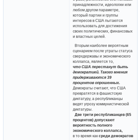
принадлежности, идеологии или
любом другом параметре,
который партии и группы
интересов в США пытаются
использовать для достижения
своих политических, финансовых
и властных целей.
Вторым наиболее вероятным
сценарием после утраты статуса
сверхдержавы и экономического
коллапса, является то,
что США перестанут быть
демократией. Такого мнения
придерживаются 39
процентов опрошенных.
Демократы считают, что США
превратятся в фашистскую
диктатуру, а республиканцы
видят угрозу коммунистической
диктатуры.
Две трети республиканцев (65
процентов) допускают
вероятность полного
экономического коллапса,
в то время как
среди демократов