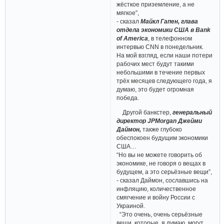
жёсткое приземление, а не
мягкое”,
- сказал
Майкл Гапен, глава
отдела экономики США в Bank
of America
, в телефонном
интервью CNN в понедельник.
На мой взгляд, если наши потери
рабочих мест будут такими
небольшими в течение первых
трёх месяцев следующего года, я
думаю, это будет огромная
победа.
Другой банкстер,
генеральный
директор JPMorgan Джейми
Даймон,
также глубоко
обеспокоен будущим экономики
США…
“Но вы не можете говорить об
экономике, не говоря о вещах в
будущем, а это серьёзные вещи”,
- сказал Даймон, сославшись на
инфляцию, количественное
смягчение и войну России с
Украиной.
“Это очень, очень серьёзные
вещи, которые, я думаю, могут