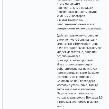
итоге мы увидим
принудительные продажи
пенсионных фондов и других
крупных инвесторов,
и в этот момент мы
действительно окажемся в
центре очень горького кошмара…
Действительно, пенсионерам
даже не нужно быть на грани
смерти, как в Великобритании:
если стоимость базовых активов
упадет достаточно, рано или
поздно начнётся
принудительная продажа.
И как только капитуляция
действительно начнется, как
предупреждают даже бывшие
оптимистичные стратеги
Goldman, за ней последуют
массовые увольнения, только
тогда мы узнаем, насколько
Пауэлл полон решимости
использовать режим Волкера 2.0
и взорвать экономику и рынки
США,