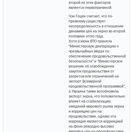
второй из этих факторов
является первопричиной.
Чэн Гоцян считает, что по-
прежнему существует
неопределенность в отношении
динамики цен на зерно во второй
половине этого года.
Хотя в июне ВТО приняла
"Министерскую декларацию о
чрезвычайных мерах по
обеспечению продовольственной
безопасности" и "Министерское
решение об освобождении
закупок продовольствия от
запретов или ограничений на
экспорт Всемирной
продовольственной программой",
а Украина также возобновила
экспорт зерна, что положительно
влияет на стабилизацию
ожиданий мирового рынка зерна
и коррекцию цен на
продовольствие, однако эта
коррекция является коррекцией
на фоне рекордно высоких
мировых цен на продовольствие.