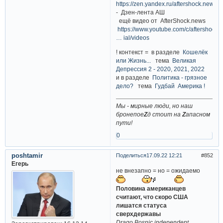
https://zen.yandex.ru/aftershock.news
- Дзен-лента АШ
ещё видео от AfterShock.news
https://www.youtube.com/c/aftershock
… ial/videos
! контекст = в разделе
Кошелёк
или Жизнь...
тема
Великая
Депрессия 2 - 2020, 2021, 2022
и в разделе
Политика - грязное
дело?
тема
Гудбай Америка !
Мы - мирные люди, но наш
бронепое
Z
д стоит на
Z
апасном
пути!
0
poshtamir
Поделиться
17.09.22 12:21
852
Егерь
не внезапно = но = ожидаемо
Половина американцев
считают, что скоро США
лишатся статуса
сверхдержавы
Drago Bosnic independent