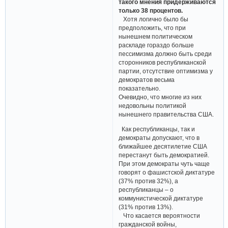
такого мнения придерживаются
только 38 процентов.
Хотя логично было бы
предположить, что при
нынешнем политическом
раскладе гораздо больше
пессимизма должно быть среди
сторонников республиканской
партии, отсутствие оптимизма у
демократов весьма
показательно.
Очевидно, что многие из них
недовольны политикой
нынешнего правительства США.
Как республиканцы, так и
демократы допускают, что в
ближайшее десятилетие США
перестанут быть демократией.
При этом демократы чуть чаще
говорят о фашистской диктатуре
(37% против 32%), а
республиканцы – о
коммунистической диктатуре
(31% против 13%).
Что касается вероятности
гражданской войны,