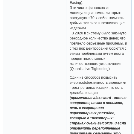
Easing).
Эти чисто финансовые
манипуляции помогали скрыть
растущую с 70-х себестоимость
добычи топлива и возникающие
издержки.
В 2020 в систему было закинуто
рекордное количество денег, что
повлекло серьезные проблемы, и
с тех пор центробанки борются с
этими проблемами путем роста
процентных ставок и
количественного ужесточения
(Quantitative Tightening).
Один из способов повысить
энергоэффективность экономики
- рост регионализации, то есть
деглобализация
(примечание alexsword - это не
говорится, но как я понимаю,
речь о сокращении
паразитарных расходов,
которые в "некоторых"
странах очень высокие, и если
отключить переполненные
паразитами сегменты это