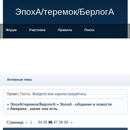
ЭпохА/теремок/БерлогА
Форум
Участники
Правила
Поиск
Регистрация
Войти
Активные темы
Привет, Гость!
Войдите
или
зарегистрируйтесь
.
»
ЭпохА/теремок/БерлогА
»
ЭпохА - общение и новости
»
Америка , какая она есть.
Страница:
«
1
…
84
85
86
87
88
89
»