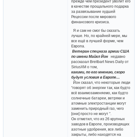
прежде чем президент уволит его
в качестве прощального подарка
за развязывание худшей
Рецессии после мирового
финансового кризиса.
Я и сам не смог бы сказать
лучше. Но, по крайней мере, мы
все ещё в лучшей форме, чем
Европа.
Ветеран спецназа армии США
по имени Майкл Йон
недавно
рассказал Breitbart News Daily от
SiriusXM о том,
какими, по его мнению, скоро
будут условия в Европе…
Йон сказал, что некоторые люди
“говорят об энергии так, как будто
всё взаимозаменяемо, как будто
солнечные батареи, ветряки и
атомные электростанции могут
заменить природный газ, чего
[они] просто не могут ”.
Он отметил, что из 26 крупных
заводов в Европе, производящих
азотные удобрения, все либо
закрыты, либо находятся на