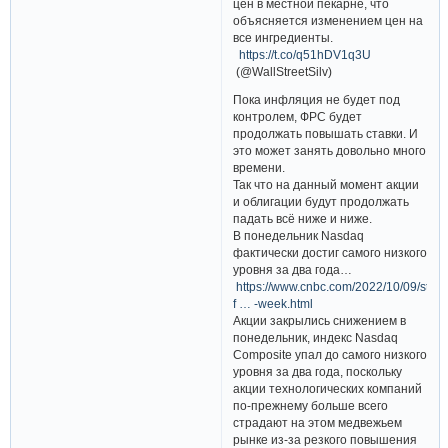
цен в местной пекарне, что
объясняется изменением цен на
все ингредиенты.
https://t.co/q51hDV1q3U
(@WallStreetSilv)
Пока инфляция не будет под
контролем, ФРС будет
продолжать повышать ставки. И
это может занять довольно много
времени.
Так что на данный момент акции
и облигации будут продолжать
падать всё ниже и ниже.
В понедельник Nasdaq
фактически достиг самого низкого
уровня за два года…
https://www.cnbc.com/2022/10/09/stock
f … -week.html
Акции закрылись снижением в
понедельник, индекс Nasdaq
Composite упал до самого низкого
уровня за два года, поскольку
акции технологических компаний
по-​прежнему больше всего
страдают на этом медвежьем
рынке из-за резкого повышения