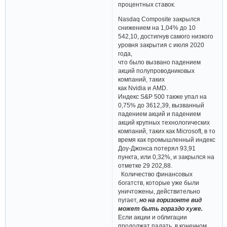
процентных ставок.
Nasdaq Composite закрылся
снижением на 1,04% до 10
542,10, достигнув самого низкого
уровня закрытия с июля 2020
года,
что было вызвано падением
акций полупроводниковых
компаний, таких
как Nvidia и AMD.
Индекс S&P 500 также упал на
0,75% до 3612,39, вызванный
падением акций и падением
акций крупных технологических
компаний, таких как Microsoft, в то
время как промышленный индекс
Доу-​Джонса потерял 93,91
пункта, или 0,32%, и закрылся на
отметке 29 202,88.
Количество финансовых
богатств, которые уже были
уничтожены, действительно
пугает,
но на горизонте вид
может быть гораздо хуже.
Если акции и облигации
продолжат падать, в конечном