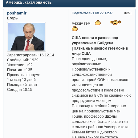
Америка , какая она есть.
poshtamir
Поделиться
21.08.22 13:37
851
Егерь
между тем
США пошли в разнос под
управлением Байдена
| Пятна на мировом гегемоне в
лице США
Зарегистрирован
: 16.12.14
Последние данные,
Сообщений:
1939
опубликованные
Уважение:
+92
Продовольственной и
Позитив:
+135
сельскохозяйственной
Провел на форуме:
1 месяц 13 дней
организацией ООН, показывают,
Последний визит:
что индекс цен на
Сегодня 10:15
продовольствие в июле резко
снизился на 8,6% по сравнению с
предыдущим месяцем.
По поводу колебаний мировых
цен на продовольствие Чэн
Гоцян, профессор Школы
сельского хозяйства и развития
сельских районов Университета
Ренмин Китая и директор
Национального института