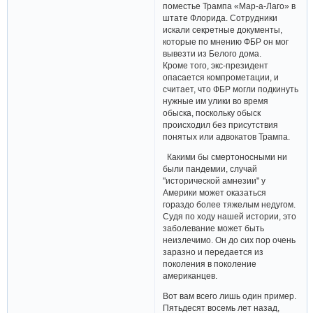
поместье Трампа «Мар-а-Лаго» в
штате Флорида. Сотрудники
искали секретные документы,
которые по мнению ФБР он мог
вывезти из Белого дома.
Кроме того, экс-президент
опасается компрометации, и
считает, что ФБР могли подкинуть
нужные им улики во время
обыска, поскольку обыск
происходил без присутствия
понятых или адвокатов Трампа.
Какими бы смертоносными ни
были пандемии, случай
"исторической амнезии" у
Америки может оказаться
гораздо более тяжелым недугом.
Судя по ходу нашей истории, это
заболевание может быть
неизлечимо. Он до сих пор очень
заразно и передается из
поколения в поколение
американцев.
Вот вам всего лишь один пример.
Пятьдесят восемь лет назад,