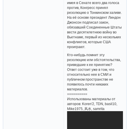
имея в Сенате всего два голоса
против, Конгресс принял
резолюцию о Тонкинском заливе.
На её основе президент Линдон
Джонсон подписал закон,
обязавший Соединенные Штаты
вести десятилетнюю войну во
Вьетнаме, первый из нескольких
конфликтов, которые США
проиграют.
Кто-нибудь помнит эту
резолюцию или обстоятельства,
приведшие к ее принятию?
Ответ состоит уже в том, что
относительно нее в СМИ и
публичном пространстве не
появилось почти никаких
материалов.
==========
Использованы материалы от
авторов: Koren'2, TDN, basil10,
Mike1975, 风水, samrita