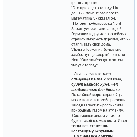
грани закрытия.
“Это приведет к голоду. На
данный момент это просто
математика ”, - сказал он.
Потеря трубопровода Nord
Stream уже заставила людей в
Германии и других европейских
странах вырубать деревья, чтобы
отапливать свои дома.
“Люди в Германии буквально
замёрзнут до смерти”, - сказал
Йон. “Они замёрзнут, а затем
умрут с голоду”.
Лично я считаю,
что
следующая зима 2023 года,
будет намного хуже, чем
предстоящая для Европы.
По крайней мере, европейцы
могли позволить себе роскошь
загодя запастись российским
природным газом на эту зиму.
Следующей зимой у них не
будет такой возможности.
И вот
тогда всё станет по-​
настоящему безумным.
Но с чем все должны