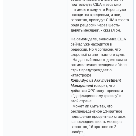
подтолкнуть США и весь мир
– я имею в виду, что Европа уже
находится в рецессии, и они,
вероятно, приведут США к своего
рода рецессии через шесть-​
девять месяцев”, - сказал он.
На самом деле, экономика США
сейчас уже находится в
рецессии. Но я согласен, что
скоро всё станет намного хуже.
На данный момент даже самая
оптимистичная женщина с Уолл-​
стрит предупреждает о
катастрофе.
Кэти Вуд из Ark Investment
Management
говорит, что
действия ФРС могут привести
к “дефляционному кризису” в
этой стране…
Может ли быть так, что
беспрецедентное 13-​кратное
повышение процентных ставок
за последние шесть месяцев,
вероятно, 16-​кратное со 2
ноября,