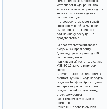
семян, сельскохозяйственных
материалов и удобрений, что
может сказаться на производстве
зерна этой осенью и даже в
следующем году,
что, возможно, вызовет новый
виток спекуляций на мировом
рынке зерна, что приведет к
дальнейшему росту цен на
продовольствие.
За предательство интересов
Америки экс-президенту
Дональду Трампу грозит до 10
лет тюрьмы, заявил
приглашенный гость телеканала
MSNBC 15 августа в прямом
эфире.
Ведущая также назвала Трампа
агентом Путина. В ходе передачи
ведущая Тиффани Кросс задала
эксперту вопрос о том, кто мог
получить наибольшую выгоду от
утечки документов,
разыскиваемых у Трампа в
поместье.
Ранее ФБР провело обыск в