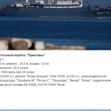
тельный корабль "Приазовье"
0 т.
 м, ширина - 14,5 м, осадка - 5,6 м.
мальная: 16,5 узлов.
 7000 миль при 16 узлах.
х2200 л.с. дизеля "Згода-Зульцер" 12AV 25/30, 2х150 л.с. электродвигателя
паратура: "Профиль-М", "Ротор-С", "Прохлада", "Визир", "Конус", радиопелен
мм артустановки АК-630М, 2x4 ПУ ПЗРК "Игла".