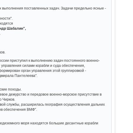
х выполнения поставленных задач. Задачи предельно ясные -
нности".
ходятся
андр Шабалин",
.
ов.
оссии приступил к выполнению задач постоянного военно-
 управления силами корабли и суда обеспечения,
ормирован орган управления этой группировкой -
Адмирала Пантелеева".
ские походы.
вое дежурство и передовое военно-морское присутствие в
р Чирков.
евой службы, расширилась география осуществления дальних
ов обеспечения ВМФ".
Средиземного моря находятся большие десантные корабли