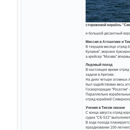
сторожевой корабль "См
и большой десантный кора
Миссия в Атлантике и Ти
В текущем месяце отряд б
Кулаков", морское буксир
а крейсер "Москва" вперв
Ледовый поход
В настоящее время отряд 
задачи в Арктике.
На днях четыре атомных 
был задействован весь а
Госкорпорации "Росатом" -
Параллельно корабельные
отряд кораблей Северного
Учения в Тихом океане
С конца августа отряд кор
судна "СБ-522" выполняют
В ходе похода планируетс
праздновании 100-летнего