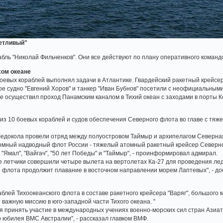
етливый"
бль "Николай Фильченков". Они все действуют по плану оперативного командо
хом океане
оевых кораблей выполнял задачи в Атлантике. Гвардейский ракетный крейсе
ное судно "Евгений Хоров" и танкер "Иван Бубнов" посетили с неофициальным
ые осуществил проход Панамским каналом в Тихий океан с заходами в порты Ко
из 10 боевых кораблей и судов обеспечения Северного флота во главе с тя
ледокола провели отряд между полуостровом Таймыр и архипелагом Северна
томный надводный флот России - тяжелый атомный ракетный крейсер Северно
 "Ямал", "Вайгач", "50 лет Победы" и "Таймыр", - проинформировал адмирал.
 летчики совершили четыре вылета на вертолетах Ка-27 для проведения лед
 флота продолжит плавание в восточном направлении морем Лаптевых", - до
аблей Тихоокеанского флота в составе ракетного крейсера "Варяг", большого 
 важную миссию в юго-западной части Тихого океана. "
я принять участие в международных учениях военно-морских сил стран Азиатс
 юбилея ВМС Австралии", - рассказал главком ВМФ.