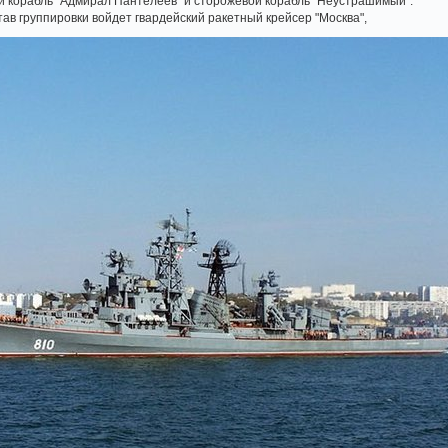
 корабль "Адмирал Пантелеев" и сторожевой корабль "Неустрашимый".
тав группировки войдет гвардейский ракетный крейсер "Москва",