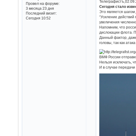
Телеграфистъ,02.09.2
Провел на форуме:
Сегодня стало изве
3 месяца 23 дня
Это является шагом 
Последний визит:
“Усиление действий 
Сегодня 10:52
увеличения численно
Напомним, что росси
дислокации флота. П
Данный фактор, даже
головы, так как атак
ВМФ России отправи
Нельзя исключать, ч
И в случае передачи