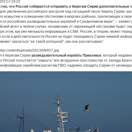
013 // 19:22
стно, что Россия собирается отправить к берегам Сирии дополнительные
для увеличения российского контроля над ситуацией около берега Сирии, как 
по вскрытию и освещению обстановки в морских районах, прилегающих к сири
сти российских разведывательных кораблей в Средиземном море”, – заявил
йский флот в любом случае, независимо от окружающей обстановки будет ск
ри этом, как уже мелькала информация в СМИ, Россия, в теории, может пер
 если в действительности Россия не будет передавать Сирии никакой инфо
а может оказаться “не такой успешной”, как они рассчитывают.'
л к берегам Сирии
разведывательный корабль Приазовье
, который недавн
то Россия попытается “закрыть” все воздушное пространство от запада Красн
 информации сирийским расчетам ПВО, надежно оградить Сирию от неожидан