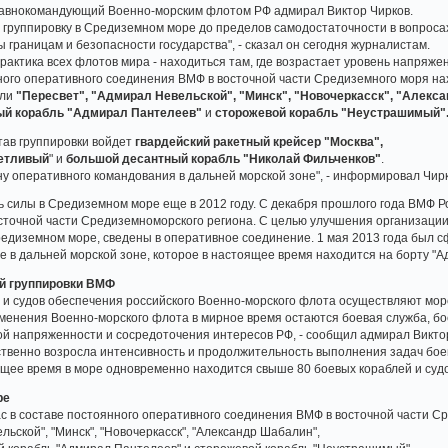
главнокомандующий Военно-морским флотом РФ адмирал Виктор Чирков.
 группировку в Средиземном море до пределов самодостаточности в вопроса
 границам и безопасности государства", - сказал он сегодня журналистам.
практика всех флотов мира - находиться там, где возрастает уровень напряже
ного оперативного соединения ВМФ в восточной части Средиземного моря на
бли
"Пересвет", "Адмирал Невельской", "Минск", "Новочеркасск", "Алекс
ый корабль "Адмирал Пантелеев"
и
сторожевой корабль "Неустрашимый"
тав группировки войдет
гвардейский ракетный крейсер "Москва",
метливый
" и
большой десантный корабль "Николай Фильченков"
.
ну оперативного командования в дальней морской зоне", - информировал Чирк
 силы в Средиземном море еще в 2012 году. С декабря прошлого года ВМФ Р
осточной части Средиземноморского региона. С целью улучшения организации
диземном море, сведены в оперативное соединение. 1 мая 2013 года был сф
 в дальней морской зоне, которое в настоящее время находится на борту "
й группировки ВМФ
 и судов обеспечения российского Военно-морского флота осуществляют мор
енения Военно-морского флота в мирное время остаются боевая служба, бое
ой напряженности и сосредоточения интересов РФ, - сообщил адмирал Викто
ственно возросла интенсивность и продолжительность выполнения задач бо
ящее время в море одновременно находится свыше 80 боевых кораблей и суд
ре
час в составе постоянного оперативного соединения ВМФ в восточной части 
льской", "Минск", "Новочеркасск", "Александр Шабалин",