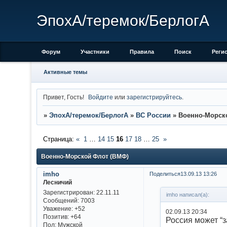
ЭпохА/теремок/БерлогА
Форум
Участники
Правила
Поиск
Реги
Активные темы
Привет, Гость!
Войдите
или
зарегистрируйтесь
.
»
ЭпохА/теремок/БерлогА
»
ВС России
»
Военно-Морск
Страница:
«
1
…
14
15
16
17
18
…
25
»
Военно-Морской Флот (ВМФ)
imho
Поделиться
13.09.13 13:26
Лесничий
Зарегистрирован
: 22.11.11
imho написал(а):
Сообщений:
7003
Уважение:
+52
02.09.13 20:34
Позитив:
+64
Россия может “
Пол:
Мужской