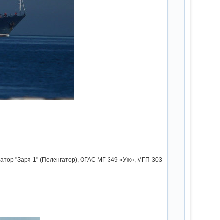
гатор "Заря-1" (Пеленгатор), ОГАС МГ-349 «Уж», МГП-303