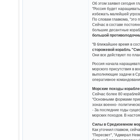
Об этом заявил сегодня 
"Россия будет наращивать
избежать малейшей угрозы
По словам главкома, "это 
Сейчас в составе постоян
большие десантные кора
большой противолодочн
"В ближайшее время в сос
сторожевой корабль "С
Они все действуют по пла
Россия начала наращивать
морского присутствия в в
выполняющие задачи в Сре
оперативное командование
Морские походы корабле
Сейчас более 80 кораблей
"Основными формами прим
зонах военно- политическ
- За последние годы суще
морских походов. В насто
Силы в Средиземном мо
Как уточнил главком, сей
"Пересвет", "Адмирал Неве