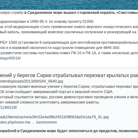
боевую службу
в Средиземное море вышел сторожевой корабль «Сметливы
ернизирован в 1990-95 гг. по новому проекту 01090.
ю этой модернизации стало применение нового морского неакустического ко
овый кабель, принимающий комплекс различных излучении и реагирующий на
х РБУ-1000 установили 8 направляющих для контейнеров противокорабельны
ню и в кормовой оконечности надстроили помещение для МНК-300.
 разместили системы постановок помех ПК-10 и ПК-16, а также несколько д
/blogs/40018/
чений у берегов Сирии отрабатывал перехват крылатых рак
 накануне провел военные учения у берегов Сирии, отрабатывал перехват к
. Об этом сообщает американский портал о морской пехоте США.
который ссылаются авторы, русские демонстративно проводили учения и вели
яет никакой сложности уничтожить американские ракеты.
9/11/86228/
u/index.php/news-me … izemnomore
 кораблей в Средиземном море будет пополняться до пределов, позволяю