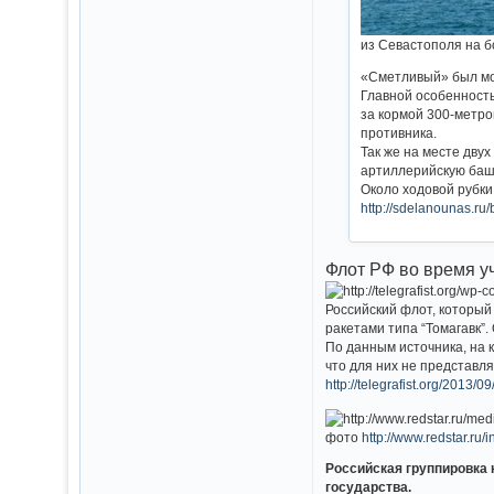
из Севастополя на 
«Сметливый» был мод
Главной особенность
за кормой 300-метр
противника.
Так же на месте дву
артиллерийскую баш
Около ходовой рубки
http://sdelanounas.ru
Флот РФ во время у
Российский флот, который
ракетами типа “Томагавк”
По данным источника, на 
что для них не представл
http://telegrafist.org/2013/0
фото
http://www.redstar.r
Российская группировка
государства.