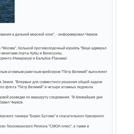
вания в дальней морской зоне", - информировал Чирков.
р "Москва", большой противолодочный корабль "Вице-адмирал
и визитами порты Кубы и Венесуэлы,
ринто /Никарагуа/ и Бальбоа /Панама/.
желым атомным ракетным крейсером "Пётр Великий" выполняет
я Земля. "Впервые для совместного решения общей задачи
го флота "Пётр Великий" и четыре атомных ледокола
овой разведки по маршруту следования. "В ближайшие дни
бавил Чирков.
морского танкера "Борис Бутома" и спасательного буксирного
ко-Тихоокеанского Региона "СМОА-плюс", а также в