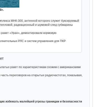
й».
мплекса МНК-300, антенной которого служит буксируемый
 тепловой, радиационный и шумовой след субмарины
х ракет «Уран», демонтировали кормовую
ополнительных РЛС и систем управления для ПКР
ет
рылатых ракет по характеристикам схожим с американскими
 часть переговоров на открытых радиочастотах, показывая,
щих избежать малейшей угрозы границам и безопасности