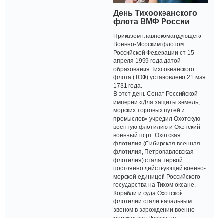
День Тихоокеанского
флота ВМФ России
Приказом главнокомандующего
Военно-Морским флотом
Российской Федерации от 15
апреля 1999 года датой
образования Тихоокеанского
флота (ТОФ) установлено 21 мая
1731 года.
В этот день Сенат Российской
империи «Для защиты земель,
морских торговых путей и
промыслов» учредил Охотскую
военную флотилию и Охотский
военный порт. Охотская
флотилия (Сибирская военная
флотилия, Петропавловская
флотилия) стала первой
постоянно действующей военно-
морской единицей Российского
государства на Тихом океане.
Корабли и суда Охотской
флотилии стали начальным
звеном в зарождении военно-
морских сил России на