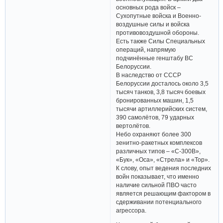
основных рода войск –
Сухопутные войска и Военно-
воздушные силы и войска
противовоздушной обороны.
Есть также Силы Специальных
операций, напрямую
подчинённые генштабу ВС
Белоруссии.
В наследство от СССР
Белоруссии досталось около 3,5
тысяч танков, 3,8 тысяч боевых
бронированных машин, 1,5
тысячи артиллерийских систем,
390 самолётов, 79 ударных
вертолётов.
Небо охраняют более 300
зенитно-ракетных комплексов
различных типов – «С-300В»,
«Бук», «Оса», «Стрела» и «Тор».
К слову, опыт ведения последних
войн показывает, что именно
наличие сильной ПВО часто
является решающим фактором в
сдерживании потенциального
агрессора.