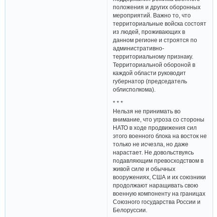
положения и других оборонных
мероприятий. Важно то, что
территориальные войска состоят
из людей, проживающих в
данном регионе и строятся по
административно-
территориальному признаку.
Территориальной обороной в
каждой области руководит
губернатор (председатель
облисполкома).
* * *
Нельзя не принимать во
внимание, что угроза со стороны
НАТО в ходе продвижения сил
этого военного блока на восток не
только не исчезла, но даже
нарастает. Не довольствуясь
подавляющим превосходством в
живой силе и обычных
вооружениях, США и их союзники
продолжают наращивать свою
военную компоненту на границах
Союзного государства России и
Белоруссии.