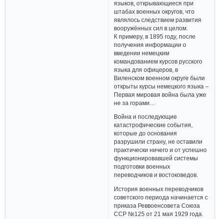
языков, открывающиеся при
штабах военных округов, что
являлось следствием развития
вооружённых сил в целом.
К примеру, в 1895 году, после
получения информации о
введении немецким
командованием курсов русского
языка для офицеров, в
Виленском военном округе были
открыты курсы немецкого языка –
Первая мировая война была уже
не за горами…
Война и последующие
катастрофические события,
которые до основания
разрушили страну, не оставили
практически ничего и от успешно
функционировавшей системы
подготовки военных
переводчиков и востоковедов.
История военных переводчиков
советского периода начинается с
приказа Реввоенсовета Союза
ССР №125 от 21 мая 1929 года.