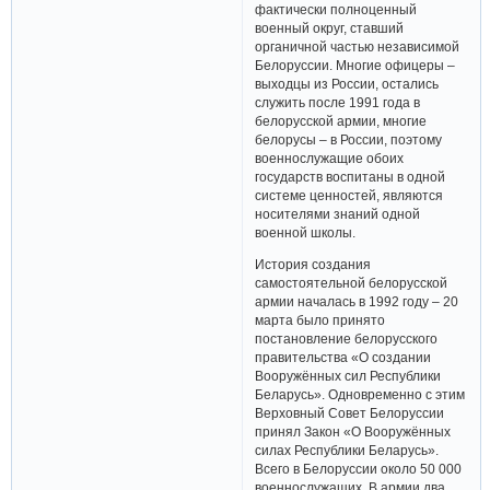
фактически полноценный
военный округ, ставший
органичной частью независимой
Белоруссии. Многие офицеры –
выходцы из России, остались
служить после 1991 года в
белорусской армии, многие
белорусы – в России, поэтому
военнослужащие обоих
государств воспитаны в одной
системе ценностей, являются
носителями знаний одной
военной школы.
История создания
самостоятельной белорусской
армии началась в 1992 году – 20
марта было принято
постановление белорусского
правительства «О создании
Вооружённых сил Республики
Беларусь». Одновременно с этим
Верховный Совет Белоруссии
принял Закон «О Вооружённых
силах Республики Беларусь».
Всего в Белоруссии около 50 000
военнослужащих. В армии два