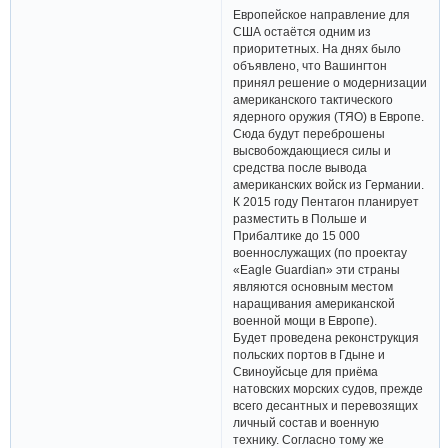
Европейское направление для
США остаётся одним из
приоритетных. На днях было
объявлено, что Вашингтон
принял решение о модернизации
американского тактического
ядерного оружия (ТЯО) в Европе.
Сюда будут переброшены
высвобождающиеся силы и
средства после вывода
американских войск из Германии.
К 2015 году Пентагон планирует
разместить в Польше и
Прибалтике до 15 000
военнослужащих (по проектау
«Eagle Guardian» эти страны
являются основным местом
наращивания американской
военной мощи в Европе).
Будет проведена реконструкция
польских портов в Гдыне и
Свиноуйсьце для приёма
натовских морских судов, прежде
всего десантных и перевозящих
личный состав и военную
технику. Согласно тому же