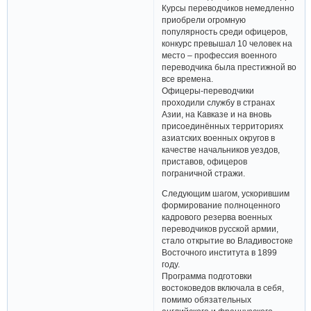
Курсы переводчиков немедленно
приобрели огромную
популярность среди офицеров,
конкурс превышал 10 человек на
место – профессия военного
переводчика была престижной во
все времена.
Офицеры-переводчики
проходили службу в странах
Азии, на Кавказе и на вновь
присоединённых территориях
азиатских военных округов в
качестве начальников уездов,
приставов, офицеров
пограничной стражи.
Следующим шагом, ускорившим
формирование полноценного
кадрового резерва военных
переводчиков русской армии,
стало открытие во Владивостоке
Восточного института в 1899
году.
Программа подготовки
востоковедов включала в себя,
помимо обязательных