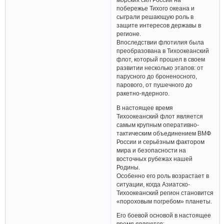
побережье Тихого океана и
сыграли решающую роль в
защите интересов державы в
регионе.
Впоследствии флотилия была
преобразована в Тихоокеанский
флот, который прошел в своем
развитии несколько этапов: от
парусного до броненосного,
парового, от пушечного до
ракетно-ядерного.
В настоящее время
Тихоокеанский флот является
самым крупным оперативно-
тактическим объединением ВМФ
России и серьёзным фактором
мира и безопасности на
восточных рубежах нашей
Родины.
Особенно его роль возрастает в
ситуации, когда Азиатско-
Тихоокеанский регион становится
«пороховым погребом» планеты.
Его боевой основой в настоящее
время являются: