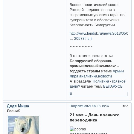
Военно-политический союз с
Россией – единственная в
современных условиях гарантия
суверенитета и обеспечения
безопасности Белоруссии.
http://www.fondsk.ru/news/2013/05/19/
… 20578.html
***************
В контексте поста,статья
Белорусский оборонно-
промышленный комплекс –
гордость страны
в теме
Армии
мира,аналитика,новости
А в разделе
Политика - грязное
дело?
читаем тему
БЕЛАРУСЬ
0
Дядя Миша
Поделиться
21.05.13 19:37
82
ЛесниК
21 мая – День военного
переводчика