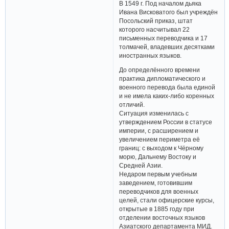
В 1549 г. Под началом дьяка
Ивана Висковатого был учреждён
Посольский приказ, штат
которого насчитывал 22
письменных переводчика и 17
толмачей, владевших десятками
иностранных языков.
До определённого времени
практика дипломатического и
военного перевода была единой
и не имела каких-либо коренных
отличий.
Ситуация изменилась с
утверждением России в статусе
империи, с расширением и
увеличением периметра её
границ: с выходом к Чёрному
морю, Дальнему Востоку и
Средней Азии.
Недаром первым учебным
заведением, готовившим
переводчиков для военных
целей, стали офицерские курсы,
открытые в 1885 году при
отделении восточных языков
Азиатского департамента МИД.