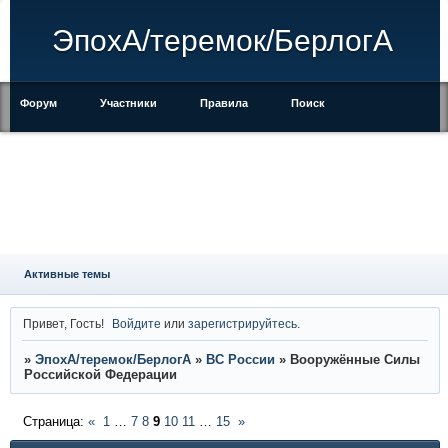
ЭпохА/теремок/БерлогА
Форум
Участники
Правила
Поиск
Регистрация
Войти
Активные темы
Привет, Гость!
Войдите
или
зарегистрируйтесь
.
»
ЭпохА/теремок/БерлогА
»
ВС России
»
Вооружённые Силы
Российской Федерации
Страница:
«
1
…
7
8
9
10
11
…
15
»