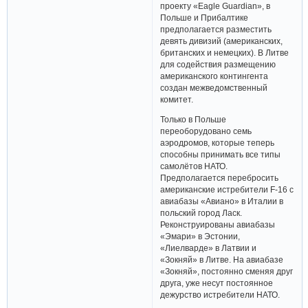
проекту «Eagle Guardian», в
Польше и Прибалтике
предполагается разместить
девять дивизий (американских,
британских и немецких). В Литве
для содействия размещению
американского контингента
создан межведомственный
комитет.
Только в Польше
переоборудовано семь
аэродромов, которые теперь
способны принимать все типы
самолётов НАТО.
Предполагается перебросить
американские истребители F-16 с
авиабазы «Авиано» в Италии в
польский город Ласк.
Реконструированы авиабазы
«Эмари» в Эстонии,
«Лиелварде» в Латвии и
«Зокняй» в Литве. На авиабазе
«Зокняй», постоянно сменяя друг
друга, уже несут постоянное
дежурство истребители НАТО.