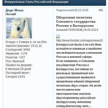
Вооружённые Силы Российской Федерации
Дядя Миша
Поделиться
19.05.13 12:05
81
ЛесниК
Оборонная политика
Союзного государства
России и Белоруссии
Алексей ПОЛОЗОВ,19.05.2013
Откуда:
с Севера я, но на Юге
Белоруссия была и по сей день
Зарегистрирован
: 19.11.11
остаётся главным и наиболее
Сообщений:
9492
последовательным союзником
Уважение:
+178
России в военной сфере.
Позитив:
+327
Если говорить о Союзном
Пол:
Мужской
Провел на форуме:
государстве России и
6 месяцев 28 дней
Белоруссии, то одним из
Последний визит:
реальных проявлений его
Сегодня 19:01
существования является
проведение единой оборонной
политики двух стран. На всём
постсоветском
пространстве аналога
двустороннему российско-
белорусскому военному
сотрудничеству нет…