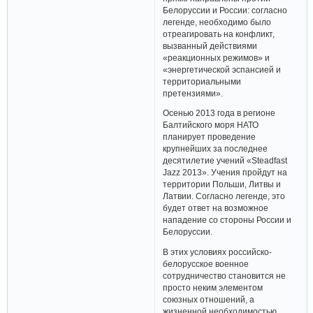
Белоруссии и России: согласно
легенде, необходимо было
отреагировать на конфликт,
вызванный действиями
«реакционных режимов» и
«энергетической эспансией и
территориальными
претензиями».
Осенью 2013 года в регионе
Балтийского моря НАТО
планирует проведение
крупнейших за последнее
десятилетие учений «Steadfast
Jazz 2013». Учения пройдут на
территории Польши, Литвы и
Латвии. Согласно легенде, это
будет ответ на возможное
нападение со стороны России и
Белоруссии.
В этих условиях российско-
белорусское военное
сотрудничество становится не
просто неким элементом
союзных отношений, а
жизненной необходимостью.