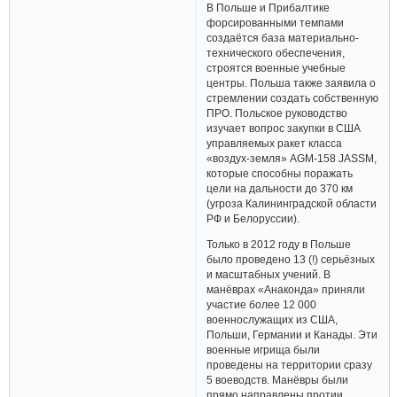
В Польше и Прибалтике
форсированными темпами
создаётся база материально-
технического обеспечения,
строятся военные учебные
центры. Польша также заявила о
стремлении создать собственную
ПРО. Польское руководство
изучает вопрос закупки в США
управляемых ракет класса
«воздух-земля» AGM-158 JASSM,
которые способны поражать
цели на дальности до 370 км
(угроза Калининградской области
РФ и Белоруссии).
Только в 2012 году в Польше
было проведено 13 (!) серьёзных
и масштабных учений. В
манёврах «Анаконда» приняли
участие более 12 000
военнослужащих из США,
Польши, Германии и Канады. Эти
военные игрища были
проведены на территории сразу
5 воеводств. Манёвры были
прямо направлены протии