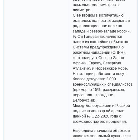
несколько миллиметров в
диаметре.
С её вводом в эксплуатацию
оказалось полностью закрытым
радиолокационное поле на
западе и северо-западе России.
РЛС в Ганцевичах является
одним из важнейших объектов
Системы предупреждения о
ракетном нападении (СПРН),
контролирует Северо-Запад
Африки, Европу, Северную
Атлантику и Норвежское море.
На станции работают и несут
боевое дежурство 2 000
военнослужащих и специалистов
(примерно 15% гражданского
персонала – граждане
Белоруссии).
Между Белоруссиией и Россией
подписан договор об аренде
данной РЛС до 2020 года с
возможностью его продления.
Ещё одним значимым объектом
является зональный пункт связи