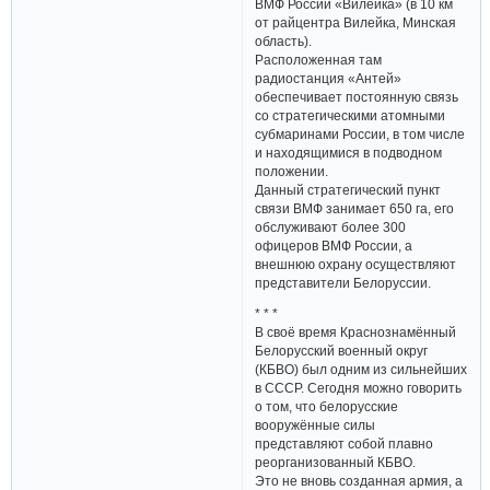
ВМФ России «Вилейка» (в 10 км
от райцентра Вилейка, Минская
область).
Расположенная там
радиостанция «Антей»
обеспечивает постоянную связь
со стратегическими атомными
субмаринами России, в том числе
и находящимися в подводном
положении.
Данный стратегический пункт
связи ВМФ занимает 650 га, его
обслуживают более 300
офицеров ВМФ России, а
внешнюю охрану осуществляют
представители Белоруссии.
* * *
В своё время Краснознамённый
Белорусский военный округ
(КБВО) был одним из сильнейших
в СССР. Сегодня можно говорить
о том, что белорусские
вооружённые силы
представляют собой плавно
реорганизованный КБВО.
Это не вновь созданная армия, а