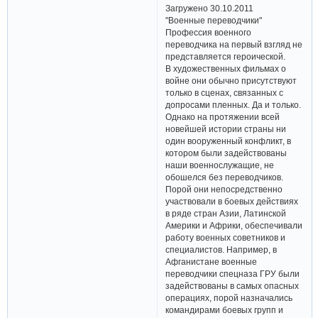
Загружено 30.10.2011
"Военные переводчики"
Профессия военного
переводчика на первый взгляд не
представляется героической.
В художественных фильмах о
войне они обычно присутствуют
только в сценах, связанных с
допросами пленных. Да и только.
Однако на протяжении всей
новейшей истории страны ни
один вооруженный конфликт, в
котором были задействованы
наши военнослужащие, не
обошелся без переводчиков.
Порой они непосредственно
участвовали в боевых действиях
в ряде стран Азии, Латинской
Америки и Африки, обеспечивали
работу военных советников и
специалистов. Например, в
Афганистане военные
переводчики спецназа ГРУ были
задействованы в самых опасных
операциях, порой назначались
командирами боевых групп и