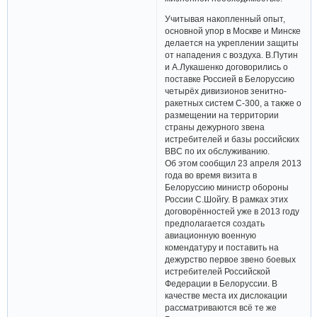
Учитывая накопленный опыт,
основной упор в Москве и Минске
делается на укреплении защиты
от нападения с воздуха. В.Путин
и А.Лукашенко договорились о
поставке Россией в Белоруссию
четырёх дивизионов зенитно-
ракетных систем С-300, а также о
размещении на территории
страны дежурного звена
истребителей и базы российских
ВВС по их обслуживанию.
Об этом сообщил 23 апреля 2013
года во время визита в
Белоруссию министр обороны
России С.Шойгу. В рамках этих
договорённостей уже в 2013 году
предполагается создать
авиационную военную
комендатуру и поставить на
дежурство первое звено боевых
истребителей Российской
Федерации в Белоруссии. В
качестве места их дислокации
рассматриваются всё те же