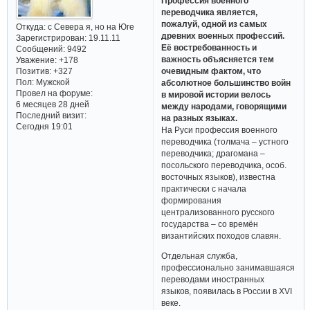
Профессия военного
переводчика является,
пожалуй, одной из самых
Откуда:
с Севера я, но на Юге
древних военных профессий.
Зарегистрирован
: 19.11.11
Её востребованность и
Сообщений:
9492
важность объясняется тем
Уважение:
+178
Позитив:
+327
очевидным фактом, что
Пол:
Мужской
абсолютное большинство войн
Провел на форуме:
в мировой истории велось
6 месяцев 28 дней
между народами, говорящими
Последний визит:
на разных языках.
Сегодня 19:01
На Руси профессия военного
переводчика (толмача – устного
переводчика; драгомана –
посольского переводчика, особ.
восточных языков), известна
практически с начала
формирования
централизованного русского
государства – со времён
византийских походов славян.
Отдельная служба,
профессионально занимавшаяся
переводами иностранных
языков, появилась в России в XVI
веке.