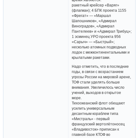
ракетный крейсер «Варяг»
(флагман); 4 БПК проекта 1155
«Фрегат» — «Маршал
Шапошников», «Адмирал
Виноградов», «Адмирал
Пантелеев» и «Адмирал Трибуц»;
1 эсминец УРО проекта 956
«Сарыч» — «Быстрый»;
несколько атомных подводных
лодок с межконтинентальными и
крылатыми ракетами.
Надо отметить, что в последние
годы, в связи с возрастанием
угрозы России на мировой арене,
ТОФ стали уделять больше
внимания. Увеличилось число
учений, выходов в открытое
море.
Тихоокеанский флот обещают
усилить универсальным
десантным кораблем типа
«Мистраль» - первый
французский вертолётоносец
«Владивосток» приписан к
главной базе КТОФ во