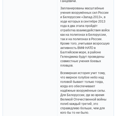
Ганцевичи.
Запланированы масштабные
учения вооружённых сил России
и Белоруссии «Запад-2013», в
ходе которых в сентябре 2013
года в два этапа пройдёт
отработка взаимодействия войск
как на полигонах в Белоруссии,
так и на полигонах в России.
Кроме того, учитывая возросшую
активность ВМФ НАТО в
Балтийском море, в районе
Геленджика будут проведены
совместные учения боевых
пловцов.
Всемирная история учит тому,
что мирное голубое небо над
головой бывает только тогда,
когда его обеспечивают
надёжные вооружённые силы.
Для Белоруссии, где во время
Великой Отечественной войны
погиб каждый третий, это
справедливо больше, чем для
кого бы то ни было.