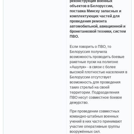
реконструкция военных
объектов в Белоруссии,
поставка Минску запасных и
комплектующих частей для
проведения ремонта
автомобильной, авиационной и
бронетанковой техники, систем
ПВО.
Если говорить о ПВО, то
Белоруссия получила
возможность проводить боевые
ракетные пуски на полигоне
«Ашулук» - в связи с более
высокой плотностью населения в
Белоруссии отсутствует
возможность для проведения
таких стрельб на своей
территории. Подразделения
ПВО несут совместное боевое
дежурство.
При проведении совместных
командно-штабных военных
учений в них часто принимают
участие оперативные группы
вооружённых сил.