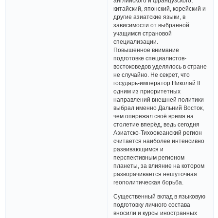
английского и французского,
китайский, японский, корейский и
другие азиатские языки, в
зависимости от выбранной
учащимся страновой
специализации.
Повышенное внимание
подготовке специалистов-
востоковедов уделялось в стране
не случайно. Не секрет, что
государь-император Николай II
одним из приоритетных
направлений внешней политики
выбрал именно Дальний Восток,
чем опережал своё время на
столетие вперёд, ведь сегодня
Азиатско-Тихоокеанский регион
считается наиболее интенсивно
развивающимся и
перспективным регионом
планеты, за влияние на котором
разворачивается нешуточная
геополитическая борьба.
Существенный вклад в языковую
подготовку личного состава
вносили и курсы иностранных