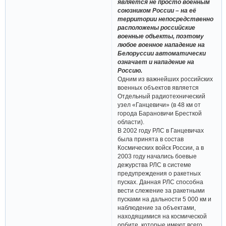
является не просто военным
союзником России – на её
территории непосредственно
расположены российские
военные объекты, поэтому
любое военное нападение на
Белоруссии автоматически
означает и нападение на
Россию.
Одним из важнейших российских
военных объектов является
Отдельный радиотехнический
узел «Ганцевичи» (в 48 км от
города Барановичи Бресткой
области).
В 2002 году РЛС в Ганцевичах
была принята в состав
Космических войск России, а в
2003 году начались боевые
дежурства РЛС в системе
предупреждения о ракетных
пусках. Данная РЛС способна
вести слежение за ракетными
пусками на дальности 5 000 км и
наблюдение за объектами,
находящимися на космической
орбите, которые имеют всего