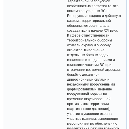
Характерной белорусской
особенностью является то, что
помимо регулярных ВС в
Белоруссии создана и действует
система территориальной
обороны, которая начала
создаваться в начале XXI века.
К сфере ответственности
территориальной обороны
отнесли охрану и оборону
объектов, выполнение
отдельных боевых задач
совместно с соединениями и
воинскими частями ВС при
отражении возможной агрессии,
борьбу с десантно-
диверсионными силами и
незаконными вооруженными
формированиями, ведение
вооруженной борьбы на
временно оккупированной
противником территории
(партизанское движение),
участие в усилении охраны
участков границы, выполнение
мероприятий по обеспечению
поддержания режима военного