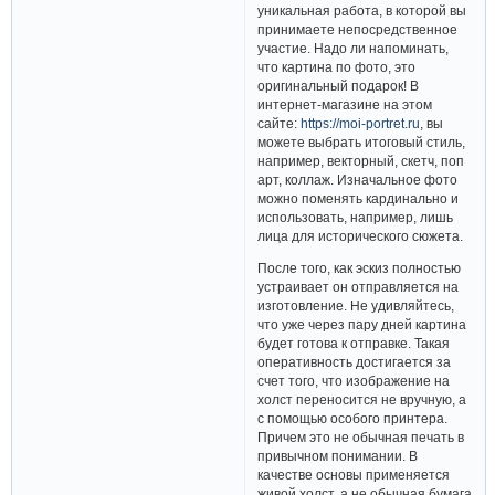
уникальная работа, в которой вы
принимаете непосредственное
участие. Надо ли напоминать,
что картина по фото, это
оригинальный подарок! В
интернет-магазине на этом
сайте:
https://moi-portret.ru
, вы
можете выбрать итоговый стиль,
например, векторный, скетч, поп
арт, коллаж. Изначальное фото
можно поменять кардинально и
использовать, например, лишь
лица для исторического сюжета.
После того, как эскиз полностью
устраивает он отправляется на
изготовление. Не удивляйтесь,
что уже через пару дней картина
будет готова к отправке. Такая
оперативность достигается за
счет того, что изображение на
холст переносится не вручную, а
с помощью особого принтера.
Причем это не обычная печать в
привычном понимании. В
качестве основы применяется
живой холст, а не обычная бумага