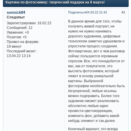
Картина по фотоснимку: творческий подарок на 8 марта!
sonnick84
Поделиться
04.03.22 21:42
1
Следопыт
В данное время для того, чтобы
Зарегистрирован
: 16.02.22
получить живой портрет, не
Сообщений:
12
нужно не нужно нанимать
Уважение:
+0
дорогого художника, цифровые
Позитив:
+0
технологии заметно удешевили и
Провел на форуме:
упростили процесс создания.
19 минут
Фотокартинах, вот о чем разговор
Последний визит:
13.04.22 13:14
сейчас пользуются огромным
спросом. Все, что понадобится от
вас, как от покупателя, это
выслать фотоснимок, который
ляжет в основу уникальной
картины. Выбранной
фотографии необязательно быть
безупречной, любые изъяны
можно подправить. Более того
художник сможет реализовать
абсолютно любые идеи:
провести цветокоррекцию,
изменить фон, добавить какой-
нибудь элемент и так далее.
Конечный вариант, это всегда