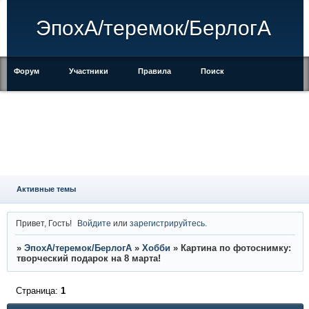
ЭпохА/теремок/БерлогА
Форум
Участники
Правила
Поиск
Регистрация
Войти
Активные темы
Привет, Гость!
Войдите
или
зарегистрируйтесь
.
»
ЭпохА/теремок/БерлогА
»
Хобби
»
Картина по фотоснимку:
творческий подарок на 8 марта!
Страница:
1