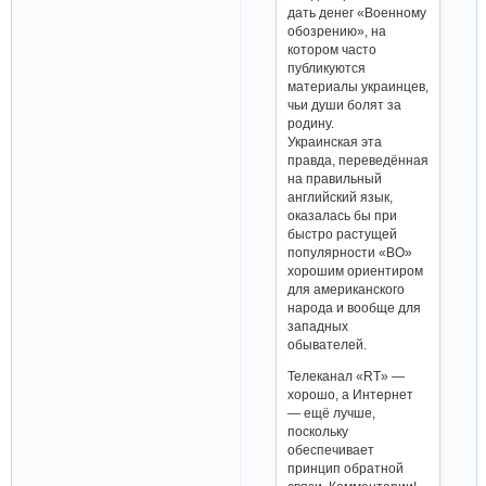
дать денег «Военному
обозрению», на
котором часто
публикуются
материалы украинцев,
чьи души болят за
родину.
Украинская эта
правда, переведённая
на правильный
английский язык,
оказалась бы при
быстро растущей
популярности «ВО»
хорошим ориентиром
для американского
народа и вообще для
западных
обывателей.
Телеканал «RT» —
хорошо, а Интернет
— ещё лучше,
поскольку
обеспечивает
принцип обратной