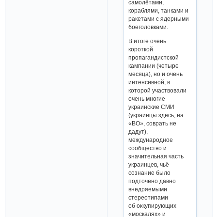
самолётами,
кораблями, танками и
ракетами с ядерными
боеголовками.
В итоге очень
короткой
пропагандистской
кампании (четыре
месяца), но и очень
интенсивной, в
которой участвовали
очень многие
украинские СМИ
(украинцы здесь, на
«ВО», соврать не
дадут),
международное
сообщество и
значительная часть
украинцев, чьё
сознание было
подточено давно
внедряемыми
стереотипами
об оккупирующих
«москалях» и