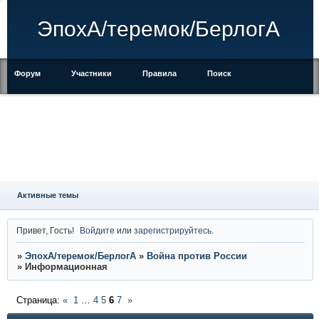
ЭпохА/теремок/БерлогА
Форум
Участники
Правила
Поиск
Регистрация
Войти
Активные темы
Привет, Гость!
Войдите
или
зарегистрируйтесь
.
»
ЭпохА/теремок/БерлогА
»
Война против России
»
Информационная
Страница:
«
1
…
4
5
6
7
»