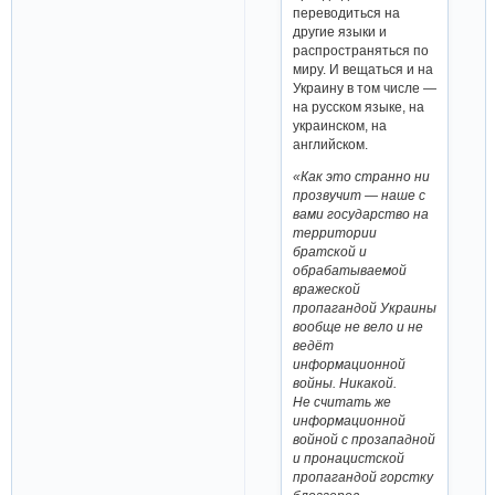
переводиться на
другие языки и
распространяться по
миру. И вещаться и на
Украину в том числе —
на русском языке, на
украинском, на
английском.
«Как это странно ни
прозвучит — наше с
вами государство на
территории
братской и
обрабатываемой
вражеской
пропагандой Украины
вообще не вело и не
ведёт
информационной
войны. Никакой.
Не считать же
информационной
войной с прозападной
и пронацистской
пропагандой горстку