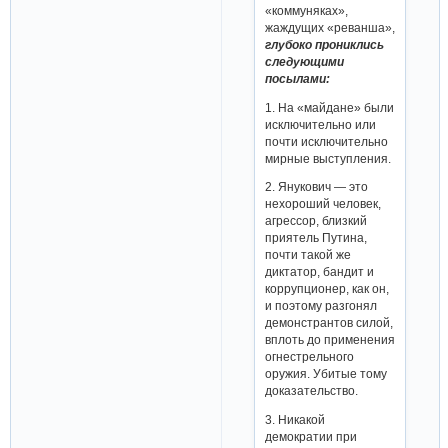
«коммуняках»,
жаждущих «реванша»,
глубоко прониклись
следующими
посылами:
1. На «майдане» были
исключительно или
почти исключительно
мирные выступления.
2. Янукович — это
нехороший человек,
агрессор, близкий
приятель Путина,
почти такой же
диктатор, бандит и
коррупционер, как он,
и поэтому разгонял
демонстрантов силой,
вплоть до применения
огнестрельного
оружия. Убитые тому
доказательство.
3. Никакой
демократии при