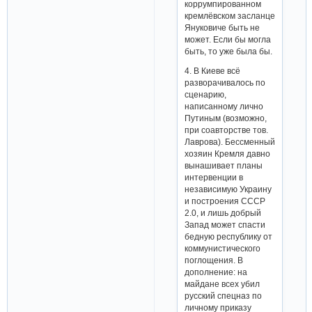
коррумпированном
кремлёвском засланце
Януковиче быть не
может. Если бы могла
быть, то уже была бы.
4. В Киеве всё
разворачивалось по
сценарию,
написанному лично
Путиным (возможно,
при соавторстве тов.
Лаврова). Бессменный
хозяин Кремля давно
вынашивает планы
интервенции в
независимую Украину
и построения СССР
2.0, и лишь добрый
Запад может спасти
бедную республику от
коммунистического
поглощения. В
дополнение: на
майдане всех убил
русский спецназ по
личному приказу