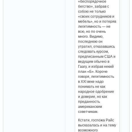
«беспорядочное
бегство», забрав с
собою не только
«своих сотрудников и
мебель», но и потеряв
легитимность — не
всю, но по очень
много. Видимо,
последнюю он
утратил, отказавшись
следовать курсом,
предписанным США и
ведущим обычно в
Гаагу, и избрав некий
план «Б». Короче
говоря, легитимность
в XXI веке надо
понимать не как
народное одобрение
и доверие, но как
преданность
американским
советчикам.
Кстати, госпожа Райс
высказалась и на тему
возможного