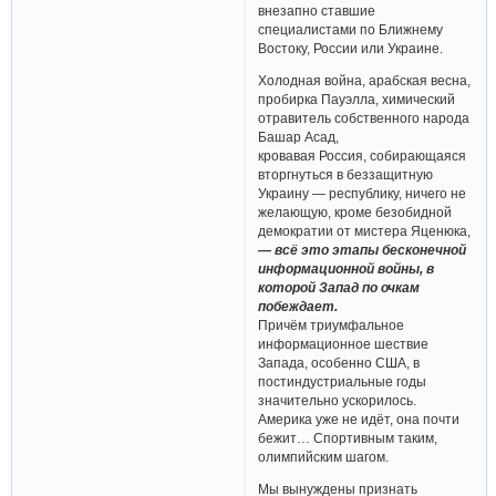
внезапно ставшие
специалистами по Ближнему
Востоку, России или Украине.
Холодная война, арабская весна,
пробирка Пауэлла, химический
отравитель собственного народа
Башар Асад,
кровавая Россия, собирающаяся
вторгнуться в беззащитную
Украину — республику, ничего не
желающую, кроме безобидной
демократии от мистера Яценюка,
— всё это этапы бесконечной
информационной войны, в
которой Запад по очкам
побеждает.
Причём триумфальное
информационное шествие
Запада, особенно США, в
постиндустриальные годы
значительно ускорилось.
Америка уже не идёт, она почти
бежит… Спортивным таким,
олимпийским шагом.
Мы вынуждены признать