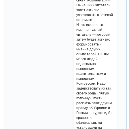
связи. Комментарии!
Нынешний читатель
хочет активно
участвовать в сетевой
полемике.
И это именно тот,
именно нужный
читатель — который
затем будет активно
формировать и
мнение других
обывателей. В США
масса людей
недовольна
нынешним
правительством и
нынешним
Конгрессом. Надо
задействовать их как
своего рода «пятую
колонну»: пусть
рассказывают другим
правду об Украине и
России — ту, что идёт
вразрез с
официальными
установками на