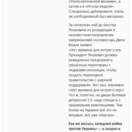
«Геополитической мозаики», а
затем и в «Итогах недели».
Специально дублировали: очень
уж злободневный был материал.
За несколько ней до бегства
Януковича из резиденции в
неизвестном направлении
американский госсекретарь Джон
Керри заявил:
«Нет времени для интриг и игр.
Президент Янукович должен
немедленно предпринять
серьёзные переговоры с
лидерами оппозиции, чтобы
создать переходное
правительство с широкой
поддержкой». Вот оно, ключевое:
«Нет времени для интриг и игр»!
Что ж, понятно: на дворе Великая
депрессия 2.0, надо спешить с
оранжевыми революциями. Тем
более на Украине всё это не
впервые, всё уже обкатано…
Как же велась западная война
против Украины — а заодно и