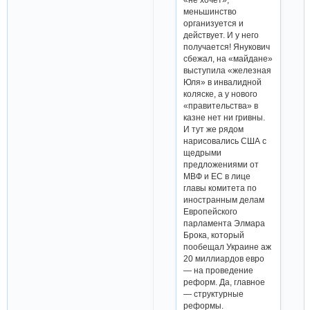
меньшинство
организуется и
действует. И у него
получается! Янукович
сбежал, на «майдане»
выступила «железная
Юля» в инвалидной
коляске, а у нового
«правительства» в
казне нет ни гривны.
И тут же рядом
нарисовались США с
щедрыми
предложениями от
МВФ и ЕС в лице
главы комитета по
иностранным делам
Европейского
парламента Элмара
Брока, который
пообещал Украине аж
20 миллиардов евро
— на проведение
реформ. Да, главное
— структурные
реформы.