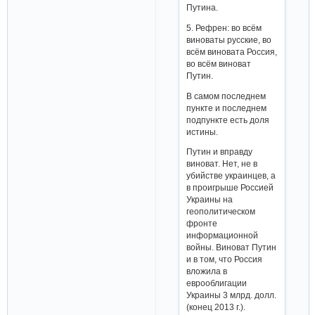
Путина.
5. Рефрен: во всём
виноваты русские, во
всём виновата Россия,
во всём виноват
Путин.
В самом последнем
пункте и последнем
подпункте есть доля
истины.
Путин и вправду
виноват. Нет, не в
убийстве украинцев, а
в проигрыше Россией
Украины на
геополитическом
фронте
информационной
войны. Виноват Путин
и в том, что Россия
вложила в
еврооблигации
Украины 3 млрд. долл.
(конец 2013 г.).