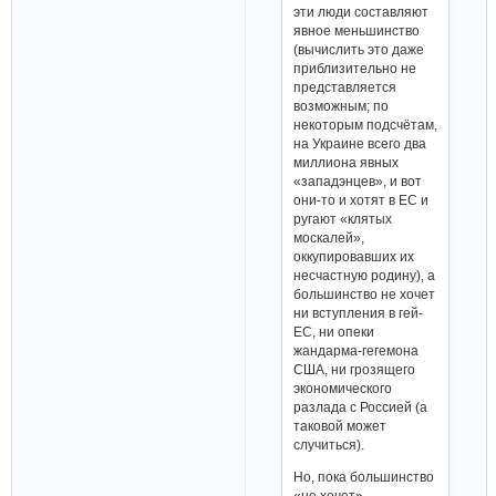
эти люди составляют
явное меньшинство
(вычислить это даже
приблизительно не
представляется
возможным; по
некоторым подсчётам,
на Украине всего два
миллиона явных
«западэнцев», и вот
они-то и хотят в ЕС и
ругают «клятых
москалей»,
оккупировавших их
несчастную родину), а
большинство не хочет
ни вступления в гей-
ЕС, ни опеки
жандарма-гегемона
США, ни грозящего
экономического
разлада с Россией (а
таковой может
случиться).
Но, пока большинство
«не хочет»,