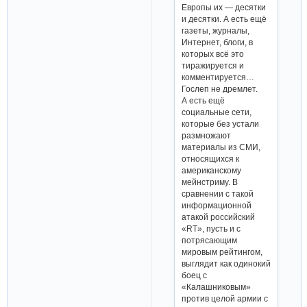
Европы их — десятки
и десятки. А есть ещё
газеты, журналы,
Интернет, блоги, в
которых всё это
тиражируется и
комментируется…
Гослеп не дремлет.
А есть ещё
социальные сети,
которые без устали
размножают
материалы из СМИ,
относящихся к
американскому
мейнстриму. В
сравнении с такой
информационной
атакой российский
«RT», пусть и с
потрясающим
мировым рейтингом,
выглядит как одинокий
боец с
«Калашниковым»
против целой армии с