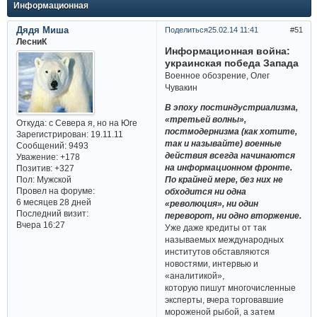
Информационная
Дядя Миша
Поделиться
25.02.14 11:41
51
ЛесниК
Информационная война:
украинская победа Запада
Военное обозрение, Олег
Чувакин
В эпоху постиндустриализма,
«третьей волны»,
Откуда:
с Севера я, но на Юге
постмодернизма (как хотите,
Зарегистрирован
: 19.11.11
так и называйте) военные
Сообщений:
9493
действия всегда начинаются
Уважение:
+178
на информационном фронте.
Позитив:
+327
Пол:
Мужской
По крайней мере, без них не
Провел на форуме:
обходится ни одна
6 месяцев 28 дней
«революция», ни один
Последний визит:
переворот, ни одно вторжение.
Вчера 16:27
Уже даже кредиты от так
называемых международных
институтов обставляются
новостями, интервью и
«аналитикой»,
которую пишут многочисленные
эксперты, вчера торговавшие
мороженой рыбой, а затем