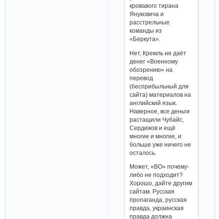
кровавого тирана
Януковича и
расстрельные
команды из
«Беркута».
Нет, Кремль не даёт
денег «Военному
обозрению» на
перевод
(бесприбыльный для
сайта) материалов на
английский язык.
Наверное, все деньги
растащили Чубайс,
Сердюков и ещё
многие и многие, и
больше уже ничего не
осталось.
Может, «ВО» почему-
либо не подходит?
Хорошо, дайте другим
сайтам. Русская
пропаганда, русская
правда, украинская
правда должна