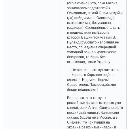
(объективно), что, пока Россия
занималась подготовкой к
Олимпиаде, самой Олимпиадой и
(да) победами на Олимпиаде
(которыми мы, безусловно,
гордимся), Соединённые Штаты
и подвластная им Европа,
которой Вашингтон устами В.
Нуланд грубовато напомнил её
место, победили в очередной
холодной войне и фактически
бескровно, то бишь без
вторжения, взяли Украину.
— Не взяли! — скажут читатели.
— Кернес в Харькове ещё не
сдался!.. И другие! Керчь!
Севастополь! Там российские
флаги поднимают!
Во-первых, что толку от
российских флагов (которые уже
сняли), если Антон Силуанов (это
российский министр финансов)
сказал, будучи не в Москве, а в
Сиднее, что «ситуация на
Украине резко изменилась» и