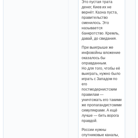
Это пустая трата
денег, Киев их не
вернёт. Казна пуста,
правительство
сменилось. Это
называется
банкротство. Кремль,
давай, до свидания.
При выигрыше же
инфовойны вложение
оказалось бы
оправданным.
Но для того, чтобы её
выиграть, нужно было
играть с Западом по
его
постмодернистским
правилам —
уничтожать его такими
же пропагандистскими
симулякрами. А ещё
лучше — бить ворога
правдой.
России нужны
спутниковые каналы,