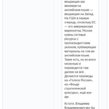
вещающие как
минимум на
английском языке —
вещающие на Запад.
На США в первую
очередь, поскольку ЕС
— это американская
марионетка. России
нужны сетевые
ресурсы с
пропагандистским
уклоном, публикующие
материалы на том же
английском языке.
Такие есть, но их всего
несколько и
переводится там
далеко не всё.
Делаются переводы
на «Голосе России»,
на «Фонде
стратегической
культуры», ещё кое-
где.
Кстати, Владимир
Владимирович мог бы