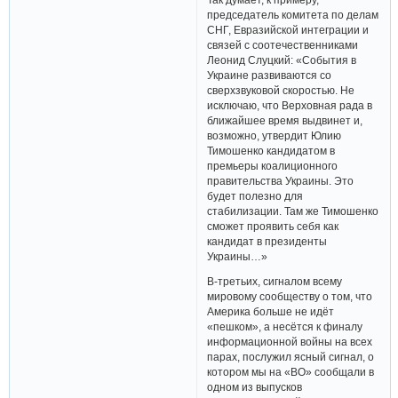
председатель комитета по делам
СНГ, Евразийской интеграции и
связей с соотечественниками
Леонид Слуцкий: «События в
Украине развиваются со
сверхзвуковой скоростью. Не
исключаю, что Верховная рада в
ближайшее время выдвинет и,
возможно, утвердит Юлию
Тимошенко кандидатом в
премьеры коалиционного
правительства Украины. Это
будет полезно для
стабилизации. Там же Тимошенко
сможет проявить себя как
кандидат в президенты
Украины…»
В-третьих, сигналом всему
мировому сообществу о том, что
Америка больше не идёт
«пешком», а несётся к финалу
информационной войны на всех
парах, послужил ясный сигнал, о
котором мы на «ВО» сообщали в
одном из выпусков