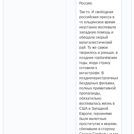
Россию.
Так-то. И свободная
российская пресса в
то ельцинское время
неустанно воспевала
западную помощь и
обещала скорый
капиталистический
рай. То же самое
творилось и раньше, в
поздние горбачёвские
годы, когда страну
готовили к
катастрофе. В
позднеперестроечных
бездарных фильмах,
полных примитивной
пропаганды,
обязательно
воспевалась жизнь в
США и Западной
Европе, героинями
были валютные
проститутки и моряки,
сбегавшие в сторону
Статуи Свободы, и так