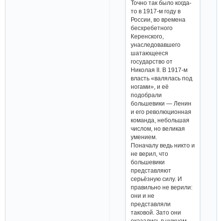
Точно так было когда-
то в 1917-м году в
России, во времена
бесхребетного
Керенского,
унаследовавшего
шатающееся
государство от
Николая II. В 1917-м
власть «валялась под
ногами», и её
подобрали
большевики — Ленин
и его революционная
команда, небольшая
числом, но великая
умением.
Поначалу ведь никто и
не верил, что
большевики
представляют
серьёзную силу. И
правильно не верили:
они и не
представляли
таковой. Зато они
оказались в нужном