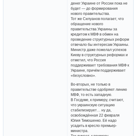
денег Украине от России пока не
будет — до формирования
нового правительства.
Тот же Силуанов полагает, что
обращение нового
правительства Украины за
кредитом к МВФ в обмен на
проведение структурных реформ
отвечало бы интересам Украины.
Министр даже пожелал успехов
Киеву в структурных реформах и
отметил, что Россия
поддерживает требования МВФ к
Украине, причём поддерживает
«безусловно».
Во-вторых, не только в
правительстве одобряют линию
МВФ, то есть западную.
В Госдуме, к примеру, считают,
что украинскую ситуацию
стабилизирует… ну да,
освобождённая 22 февраля
Юлия Тимошенко. Её надо
усадить в кресло премьер-
министра.
Так думает, к примеру,