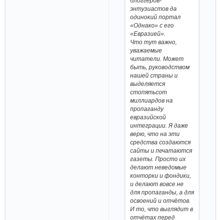
блоггеров-
энтузиастов да
одинокий портал
«Однако» с его
«Евразией».
Что тут важно,
уважаемые
читатели. Может
быть, руководством
нашей страны и
выделяется
стопятьсот
миллиардов на
пропаганду
евразийской
интеграции. Я даже
верю, что на эти
средства создаются
сайты и печатаются
газеты. Просто их
делают неведомые
конторки и фондики,
и делают вовсе не
для пропаганды, а для
освоений и отчётов.
И то, что выглядит в
отчётах перед