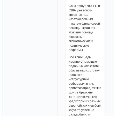
СМИ пишут, что ЕС и
США уже вовсю
трудятся над
«краткосрочным
пакетом финансовой
помощи Украине».
Условия помощи
известны:
экономические и
политические
реформы.
Всё ясно! Ведь
именно с помощью
подобных «пакетов»,
обязывавших страну
провести
«структурные
реформы», в т. ч.
приватизацию, МВФ и
другие братские
капиталистические
кредиторы из разных
европейских «клубов»
когда-то успешно
раздербанили