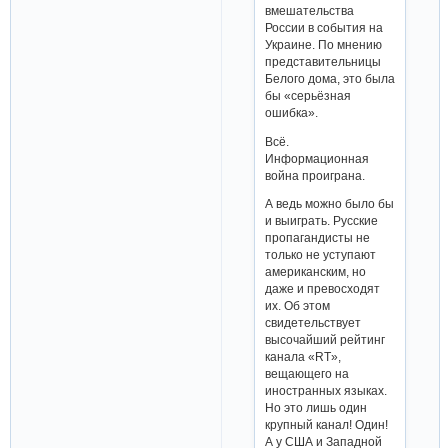
вмешательства
России в события на
Украине. По мнению
представительницы
Белого дома, это была
бы «серьёзная
ошибка».
Всё.
Информационная
война проиграна.
А ведь можно было бы
и выиграть. Русские
пропагандисты не
только не уступают
американским, но
даже и превосходят
их. Об этом
свидетельствует
высочайший рейтинг
канала «RT»,
вещающего на
иностранных языках.
Но это лишь один
крупный канал! Один!
А у США и Западной