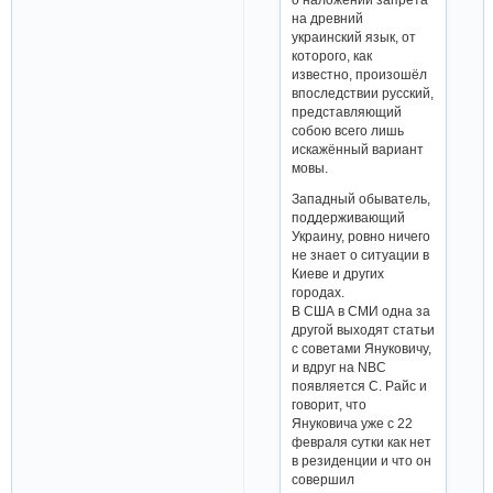
на древний
украинский язык, от
которого, как
известно, произошёл
впоследствии русский,
представляющий
собою всего лишь
искажённый вариант
мовы.
Западный обыватель,
поддерживающий
Украину, ровно ничего
не знает о ситуации в
Киеве и других
городах.
В США в СМИ одна за
другой выходят статьи
с советами Януковичу,
и вдруг на NBC
появляется С. Райс и
говорит, что
Януковича уже с 22
февраля сутки как нет
в резиденции и что он
совершил