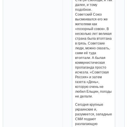
далее, и тому
подобное.
Советский Союз
высмеивался его же
жителями как
«позорный совок». В
несколько лет великая
страна была втоптана
в грязь. Советские
люди, можно сказать,
сами её туда
втоптали. А былая
коммунистическая
пропаганда просто
исчезла. «Советская
Россия» и затем
газета «День»,
которую очень не
любил Ельцин, погоды
не делали.
Сегодня крупные
украинские и,
разумеется, западные
СМИ подают
разлагающую