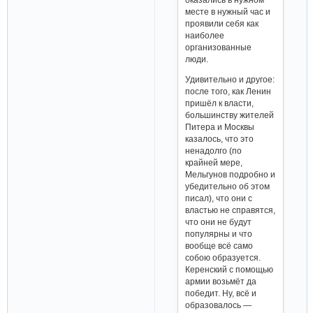
месте в нужный час и
проявили себя как
наиболее
организованные
люди.
Удивительно и другое:
после того, как Ленин
пришёл к власти,
большинству жителей
Питера и Москвы
казалось, что это
ненадолго (по
крайней мере,
Мельгунов подробно и
убедительно об этом
писал), что они с
властью не справятся,
что они не будут
популярны и что
вообще всё само
собою образуется.
Керенский с помощью
армии возьмёт да
победит. Ну, всё и
образовалось —