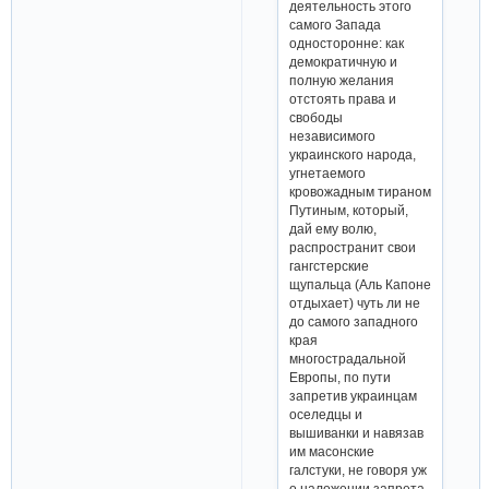
деятельность этого
самого Запада
односторонне: как
демократичную и
полную желания
отстоять права и
свободы
независимого
украинского народа,
угнетаемого
кровожадным тираном
Путиным, который,
дай ему волю,
распространит свои
гангстерские
щупальца (Аль Капоне
отдыхает) чуть ли не
до самого западного
края
многострадальной
Европы, по пути
запретив украинцам
оселедцы и
вышиванки и навязав
им масонские
галстуки, не говоря уж
о наложении запрета