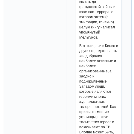
вплоть до
гражданской войны и
красного террора, о
котором затем (в
эмиграции, конечно)
целую книгу написал
упомянутый
Мельгунов.
Вот теперь и в Киеве и
других городах власть
«подобрали»
наиболее активные и
наиболее
организованные, а
заодно и
подкормленные
Западом люди,
которые являются
героями многих
журналистских
телерепортажей. Как
признают многие
украинцы, нынче
только этих героев и
показывают по ТВ.
Вполне может быть,