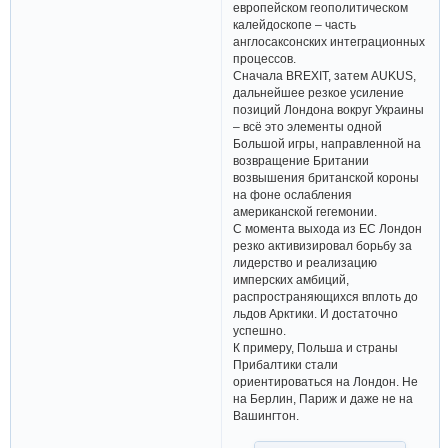
европейском геополитическом
калейдоскопе – часть
англосаксонских интеграционных
процессов.
Сначала BREXIT, затем AUKUS,
дальнейшее резкое усиление
позиций Лондона вокруг Украины
– всё это элементы одной
Большой игры, направленной на
возвращение Британии
возвышения британской короны
на фоне ослабления
американской гегемонии.
С момента выхода из ЕС Лондон
резко активизировал борьбу за
лидерство и реализацию
имперских амбиций,
распространяющихся вплоть до
льдов Арктики. И достаточно
успешно.
К примеру, Польша и страны
Прибалтики стали
ориентироваться на Лондон. Не
на Берлин, Париж и даже не на
Вашингтон.