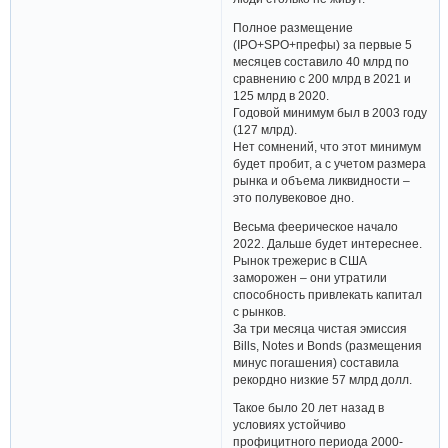
Полное размещение
(IPO+SPO+префы) за первые 5
месяцев составило 40 млрд по
сравнению с 200 млрд в 2021 и
125 млрд в 2020.
Годовой минимум был в 2003 году
(127 млрд).
Нет сомнений, что этот минимум
будет пробит, а с учетом размера
рынка и объема ликвидности –
это полувековое дно.
Весьма феерическое начало
2022. Дальше будет интереснее.
Рынок трежерис в США
заморожен – они утратили
способность привлекать капитал
с рынков.
За три месяца чистая эмиссия
Bills, Notes и Bonds (размещения
минус погашения) составила
рекордно низкие 57 млрд долл.
Такое было 20 лет назад в
условиях устойчиво
профицитного периода 2000-