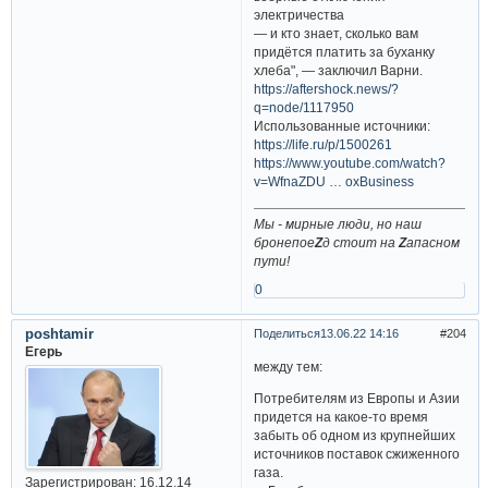
электричества
— и кто знает, сколько вам
придётся платить за буханку
хлеба", — заключил Варни.
https://aftershock.news/?
q=node/1117950
Использованные источники:
https://life.ru/p/1500261
https://www.youtube.com/watch?
v=WfnaZDU … oxBusiness
Мы - мирные люди, но наш
бронепое
Z
д стоит на
Z
апасном
пути!
0
poshtamir
Поделиться
13.06.22 14:16
204
Егерь
между тем:
Потребителям из Европы и Азии
придется на какое-то время
забыть об одном из крупнейших
источников поставок сжиженного
газа.
Зарегистрирован
: 16.12.14