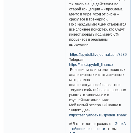
т.к. многие еще действуют по
старой концепции – «проблема
где-то в мире, уход от риска –
сразу все в трежерис».
Но с каждым месяцем становится
все сложнее поиск тех, кто будут
инвестировать под минус 6%
процентов в реальном
выражении.
https://spydell.livejournal.com/728931.
Telegram
https://t.me/spydell_finance
Большие массивы эксклюзивных
аналитических и статистических
материалов,
анализ актуальной повестки и
текущих событий на финансовых
рынках, в экономике и в
крупнейших компаниях.
Мой новый резервный канал в
Яндекс Дзен
https://zen.yandex.ru/spydell_finance
/// В контексте, в разделе:
ЭпохА
- общение и новости
темы: