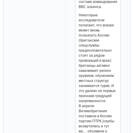
составе командования
ВВС альянса.
Некоторые
исследователи
полагают, что вскоре
может вновь
полыхнуть Косово
(британские
спецслужбы
предположительно
стоят за рядом
провокаций в крае):
британцы активно
накачивают регион
оружием, обучением
местных структур
занимаются турки. И
это далеко не первые
признаки грядущей
напряженности.
В апреле
Великобритания
поставила в Косово
партию ПТРК (сербы
возмутились и тут
же… объявили о