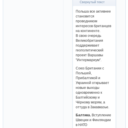
Свернутый текст
Польша все активнее
становится
проводником
интересов британцев
на континенте.
В свою очередь
Великобритания
поддерживает
геополитический
проект Варшавы
"Интермариум".
Союз Британии с
Польшей,
Прибалтикой и
Украиной открывает
новые выходы
одновременно к
Балтийскому и
Чёрному морям, а
оттуда в Закавказье.
Балтика.
Вступление
Швеции и Финляндии
в НАТО