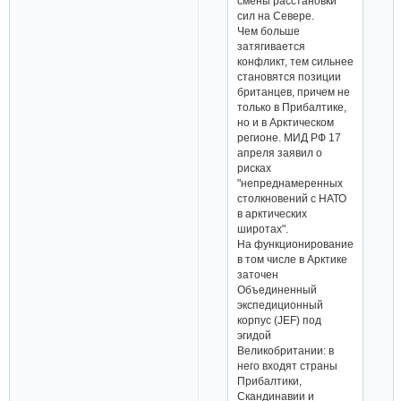
смены расстановки
сил на Севере.
Чем больше
затягивается
конфликт, тем сильнее
становятся позиции
британцев, причем не
только в Прибалтике,
но и в Арктическом
регионе. МИД РФ 17
апреля заявил о
рисках
"непреднамеренных
столкновений с НАТО
в арктических
широтах".
На функционирование
в том числе в Арктике
заточен
Объединенный
экспедиционный
корпус (JEF) под
эгидой
Великобритании: в
него входят страны
Прибалтики,
Скандинавии и