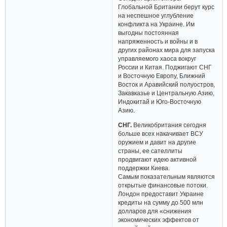
Глобальной Британии берут курс
на неспешное углубление
конфликта на Украине. Им
выгодны постоянная
напряженность и войны и в
других районах мира для запуска
управляемого хаоса вокруг
России и Китая. Поджигают СНГ
и Восточную Европу, Ближний
Восток и Аравийский полуостров,
Закавказье и Центральную Азию,
Индокитай и Юго-Восточную
Азию.
СНГ.
Великобритания сегодня
больше всех накачивает ВСУ
оружием и давит на другие
страны, ее сателлиты
продвигают идею активной
поддержки Киева.
Самым показательным являются
открытые финансовые потоки.
Лондон предоставит Украине
кредиты на сумму до 500 млн
долларов для «снижения
экономических эффектов от