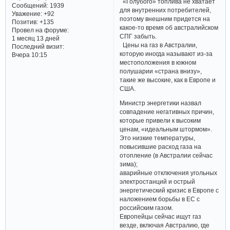
«Голубого» топлива не хватает
Сообщений:
1939
для внутренних потребителей,
Уважение:
+92
поэтому внешним придется на
Позитив:
+135
какое-то время об австралийском
Провел на форуме:
СПГ забыть.
1 месяц 13 дней
Цены на газ в Австралии,
Последний визит:
которую иногда называют из-за
Вчера 10:15
местоположения в южном
полушарии «страна внизу»,
такие же высокие, как в Европе и
США.
Министр энергетики назвал
совпадение негативных причин,
которые привели к высоким
ценам, «идеальным штормом».
Это низкие температуры,
повысившие расход газа на
отопление (в Австралии сейчас
зима);
аварийные отключения угольных
электростанций и острый
энергетический кризис в Европе с
наложением борьбы в ЕС с
российским газом.
Европейцы сейчас ищут газ
везде, включая Австралию, где