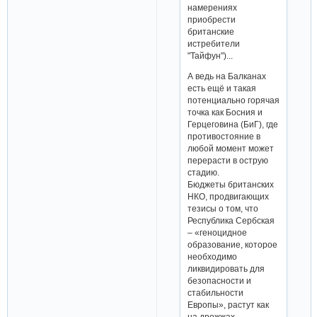
намерениях
приобрести
британские
истребители
"Тайфун")...
А ведь на Балканах
есть ещё и такая
потенциально горячая
точка как Босния и
Герцеговина (БиГ), где
противостояние в
любой момент может
перерасти в острую
стадию.
Бюджеты британских
НКО, продвигающих
тезисы о том, что
Республика Сербская
– «геноцидное
образование, которое
необходимо
ликвидировать для
безопасности и
стабильности
Европы», растут как
на дрожжах.