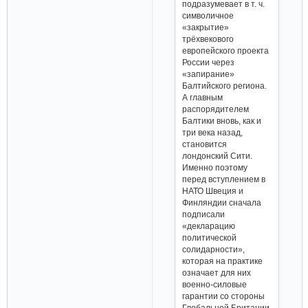
подразумевает в т. ч.
символичное
«закрытие»
трёхвекового
европейского проекта
России через
«запирание»
Балтийского региона.
А главным
распорядителем
Балтики вновь, как и
три века назад,
становится
лондонский Сити.
Именно поэтому
перед вступлением в
НАТО Швеция и
Финляндии сначала
подписали
«декларацию
политической
солидарности»,
которая на практике
означает для них
военно-силовые
гарантии со стороны
Глобальной Британии.