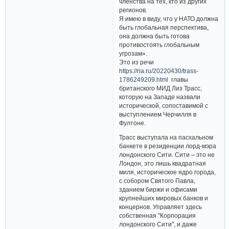
членства на тех, кто из других
регионов.
Я имею в виду, что у НАТО должна
быть глобальная перспектива,
она должна быть готова
противостоять глобальным
угрозам».
Это из речи
https://ria.ru/20220430/trass-
1786249209.html
главы
британского МИД Лиз Трасс,
которую на Западе назвали
исторической, сопоставимой с
выступлением Черчилля в
Фултоне.
Трасс выступала на пасхальном
банкете в резиденции лорд-мэра
лондонского Сити. Сити – это не
Лондон, это лишь квадратная
миля, историческое ядро города,
с собором Святого Павла,
зданием биржи и офисами
крупнейших мировых банков и
концернов. Управляет здесь
собственная "Корпорация
лондонского Сити", и даже