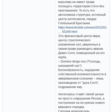
королева не имеет права
посещать территорию Сити без
приглашения. То есть это
автономная структура, истинный
центр англосаксов, сердце
Глобальной Британии
https://www.fondsk.ru/news/2022/01/06
… 55269.html
Это финансовый центр мира,
центр стратегического
управления сил, уверенных в
своем праве руководить миром.
Девиз Сити, помещенный на его
гербе,
– Domine dirige nos ("Господь,
направляй нас").
Богоизбранность, ощущение
собственной исключительности в
американском сознании – лишь
производная от "духа Сити",
подражание ему.
Англосаксы ставят своей целью
не просто сокрушение России, а
построение на ее руинах нового
мирового порядка.
Сегодня архитекторы