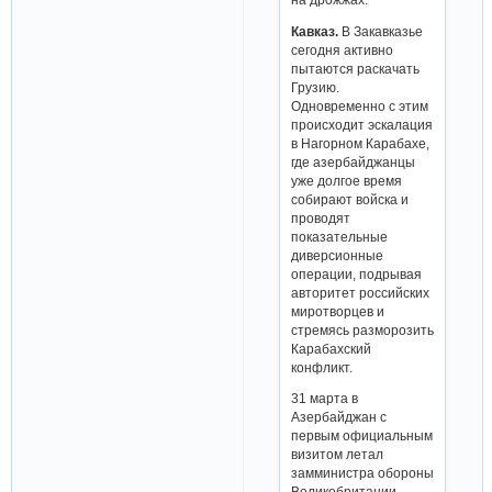
Кавказ.
В Закавказье
сегодня активно
пытаются раскачать
Грузию.
Одновременно с этим
происходит эскалация
в Нагорном Карабахе,
где азербайджанцы
уже долгое время
собирают войска и
проводят
показательные
диверсионные
операции, подрывая
авторитет российских
миротворцев и
стремясь разморозить
Карабахский
конфликт.
31 марта в
Азербайджан с
первым официальным
визитом летал
замминистра обороны
Великобритании