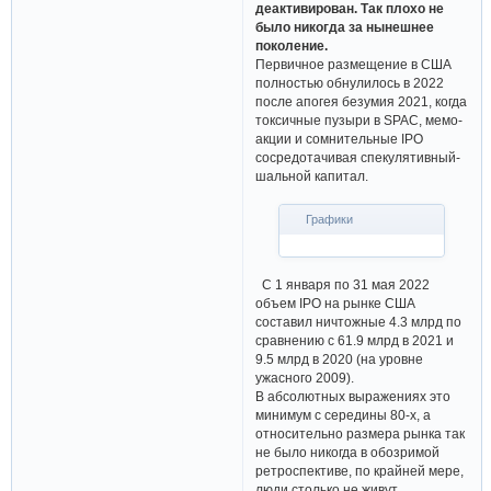
деактивирован. Так плохо не
было никогда за нынешнее
поколение.
Первичное размещение в США
полностью обнулилось в 2022
после апогея безумия 2021, когда
токсичные пузыри в SPAC, мемо-
акции и сомнительные IPO
сосредотачивая спекулятивный-
шальной капитал.
Графики
С 1 января по 31 мая 2022
объем IPO на рынке США
составил ничтожные 4.3 млрд по
сравнению с 61.9 млрд в 2021 и
9.5 млрд в 2020 (на уровне
ужасного 2009).
В абсолютных выражениях это
минимум с середины 80-х, а
относительно размера рынка так
не было никогда в обозримой
ретроспективе, по крайней мере,
люди столько не живут.