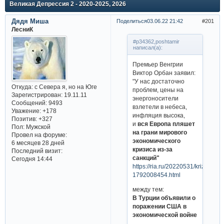
Великая Депрессия 2 - 2020-2025, 2026
Дядя Миша
Поделиться
03.06.22 21:42
201
ЛесниК
#p34362,poshtamir
написал(а):
Премьер Венгрии
Виктор Орбан заявил:
"У нас достаточно
Откуда:
с Севера я, но на Юге
проблем, цены на
Зарегистрирован
: 19.11.11
энергоносители
Сообщений:
9493
взлетели в небеса,
Уважение:
+178
инфляция высока,
Позитив:
+327
и
вся Европа пляшет
Пол:
Мужской
на грани мирового
Провел на форуме:
экономического
6 месяцев 28 дней
кризиса из-за
Последний визит:
санкций"
Сегодня 14:44
https://ria.ru/20220531/krizis-
1792008454.html
между тем:
В Турции объявили о
поражении США в
экономической войне
....................................