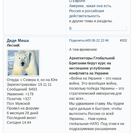
О Европе
Америка , какая она есть.
Россия и российская
действительность
и другие темы и разделы.
0
Дядя Миша
Поделиться
05.06.22 22:46
202
ЛесниК
А тем временем:
Архитекторы Глобальной
Британии берут курс на
неспешное углубление
конфликта на Украине
«Война на Украине – это наша
Откуда:
с Севера я, но на Юге
война. Это всеобщая война,
Зарегистрирован
: 19.11.11
поскольку победа Украины – это
Сообщений:
9493
стратегический императив для
Уважение:
+178
нас всех…
Позитив:
+327
Пол:
Мужской
Мы удваиваем ставку. Мы будем
Провел на форуме:
идти дальше и быстрее, чтобы
6 месяцев 28 дней
вытеснить Россию со всей
Последний визит:
Украины… Нам нужна
Сегодня 14:44
глобальная НАТО. Под этим я не
подразумеваю расширение