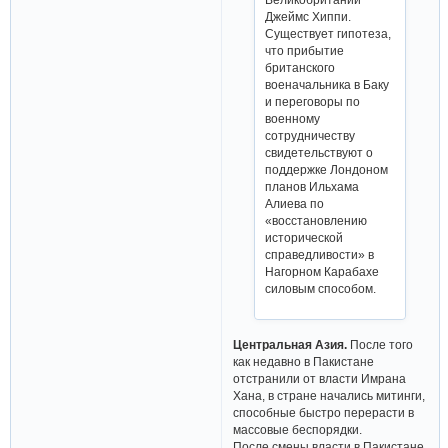
Джеймс Хиппи.
Существует гипотеза,
что прибытие
британского
военачальника в Баку
и переговоры по
военному
сотрудничеству
свидетельствуют о
поддержке Лондоном
планов Ильхама
Алиева по
«восстановлению
исторической
справедливости» в
Нагорном Карабахе
силовым способом.
Центральная Азия.
После того
как недавно в Пакистане
отстранили от власти Имрана
Хана, в стране начались митинги,
способные быстро перерасти в
массовые беспорядки.
После смены власти в Пакистане