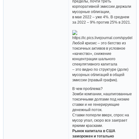
пределы, почти треть
корпоративной эмиссии держали
мусорные облигации,
в мае 2022 – уже 4%. В среднем
за 2022 – 9% против 25% в 2021.
Любой кризис – это бегство из
токсичных активов в условное
«качество», снижение
концентрации шального
спекулятивного капитала
– это видно по структуре (доле)
мусорных облигаций в общей
эмиссии (правый график).
В чем проблема?
Зомби компании, нашпигованные
токсичными долгами под низкие
ставки и не генерирующие
денежный поток.
Ставки поперли вверх, спрос на
мусор упал, скоро все заиграет
яркими красками.
Рынок капитала в США
заморожен и тотально