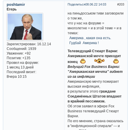
poshtamir
Поделиться
08.06.22 14:03
203
Егерь
на пиньдосськом тиви заговорили
о том же,
что у нас на форуме =
многолетне = и в этой теме = и в
темах:
Америка , какая она есть.
Гудбай Америка !
Зарегистрирован
: 16.12.14
Сообщений:
1939
Телеведущий Стюарт Варни:
Уважение:
+92
Американской мечте приходит
Позитив:
+135
конец
Провел на форуме:
Ведущий Fox Business Варни:
1 месяц 13 дней
"Американская мечта" гибнет
Последний визит:
Вчера 10:15
из-за инфляции
Американскую мечту пожирает
высокая инфляция,
в результате этого
граждане
Соединённых Штатов впадают
в крайний пессимизм.
Об этом заявил в эфире Fox
Business телеведущий Стюарт
Варни.
По его мнению, страна оказалась
в "инфляционной спирали" — и