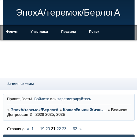
ЭпохА/теремок/БерлогА
Форум
Участники
Правила
Поиск
Регистрация
Войти
Активные темы
Привет, Гость!
Войдите
или
зарегистрируйтесь
.
»
ЭпохА/теремок/БерлогА
»
Кошелёк или Жизнь...
»
Великая
Депрессия 2 - 2020-2025, 2026
Страница:
«
1
…
19
20
21
22
23
…
62
»