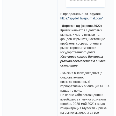
В продолжение, от
spydell
https://spydell.livejournal.com/
Дорога в ад (версия 2022)
Кризис начнется с долговых
рынков. К черту пузыри на
фондовых рынках, настоящие
проблемы сосредоточены в
рынке корпоративного и
государственного долга.
Уже через кризис долговых
рынков посыплется в ад все
остальное.
Эмиссия высокодоходных (а
следовательно,
низкокачественных)
корпоративных облигаций в США
падает в ноль.
На волне хайп поглощения и
всеобщего затмения сознания
(ноябрь 2020-май 2021), когда
концентрация глупости и риска
на рынке выходила за все