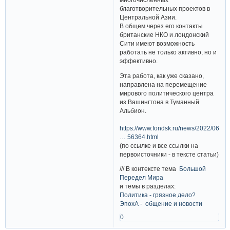
благотворительных проектов в
Центральной Азии.
В общем через его контакты
британские НКО и лондонский
Сити имеют возможность
работать не только активно, но и
эффективно.
Эта работа, как уже сказано,
направлена на перемещение
мирового политического центра
из Вашингтона в Туманный
Альбион.
https://www.fondsk.ru/news/2022/06/05/
… 56364.html
(по ссылке и все ссылки на
первоисточники - в тексте статьи)
/// В контексте тема
Большой
Передел Мира
и темы в разделах:
Политика - грязное дело?
ЭпохА - общение и новости
0