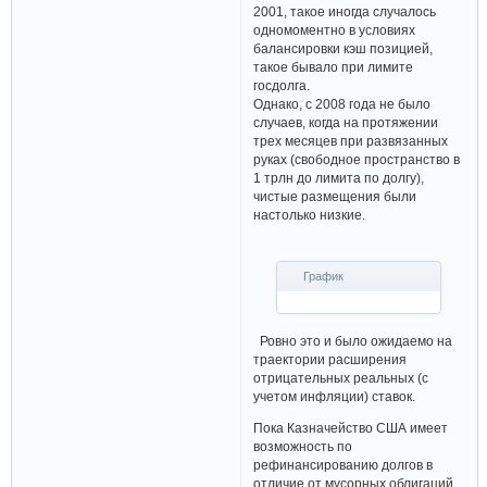
2001, такое иногда случалось
одномоментно в условиях
балансировки кэш позицией,
такое бывало при лимите
госдолга.
Однако, с 2008 года не было
случаев, когда на протяжении
трех месяцев при развязанных
руках (свободное пространство в
1 трлн до лимита по долгу),
чистые размещения были
настолько низкие.
График
Ровно это и было ожидаемо на
траектории расширения
отрицательных реальных (с
учетом инфляции) ставок.
Пока Казначейство США имеет
возможность по
рефинансированию долгов в
отличие от мусорных облигаций,