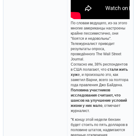
По словам ведущего, из-за этого
многие американцы настроены
крайне пессимистично, они
"боятся и недовольны".
Тележурналист приводит
результаты опроса,
проведённого The Wall Street
Journal.
Согласно им, 38% респондентов
в США полагают, что
стали жить
хуж
е, и произошло это, как
заметил Варни, всего за полтора
года правления Джо Байдена.
Половина участников
исследования считают, что
шансов на улучшение условий
жизни у них мало
, отмечает
журналист.
"К концу этой недели бензин
будет стоить по пять долларов в
половине штатов, надвигаются
веерные отключения