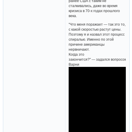
ранее США с таким не
сталкивались, даже во время
кризиса в 70-х годах прошлого
века.
"Что меня поражает — так это то,
с какой скоростью растут цены.
Поэтому я и назвал этот процесс
спиралью. Именно по этой
причине американцы
нервничают.
Когда это
закончится?" — задался вопросом
Варни