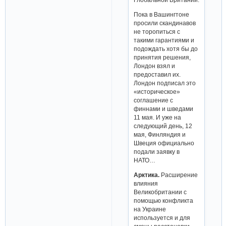
Пока в Вашингтоне
просили скандинавов
не торопиться с
такими гарантиями и
подождать хотя бы до
принятия решения,
Лондон взял и
предоставил их.
Лондон подписал это
«историческое»
соглашение с
финнами и шведами
11 мая. И уже на
следующий день, 12
мая, Финляндия и
Швеция официально
подали заявку в
НАТО…
Арктика.
Расширение
влияния
Великобритании с
помощью конфликта
на Украине
используется и для