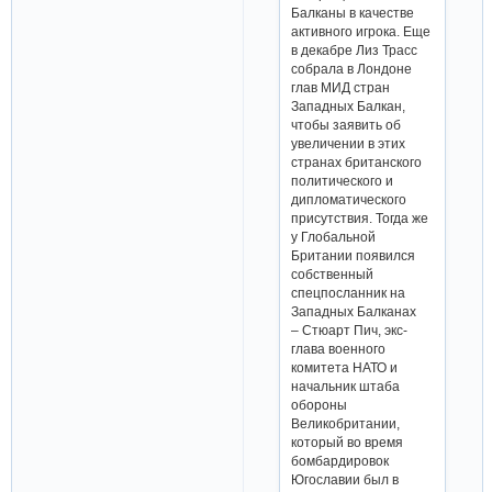
Балканы в качестве
активного игрока. Еще
в декабре Лиз Трасс
собрала в Лондоне
глав МИД стран
Западных Балкан,
чтобы заявить об
увеличении в этих
странах британского
политического и
дипломатического
присутствия. Тогда же
у Глобальной
Британии появился
собственный
спецпосланник на
Западных Балканах
– Стюарт Пич, экс-
глава военного
комитета НАТО и
начальник штаба
обороны
Великобритании,
который во время
бомбардировок
Югославии был в