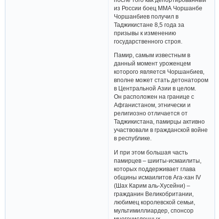
из России боец ММА Чоршанбе
Чоршанбиев получил в
Таджикистане 8,5 года за
призывы к изменению
государственного строя.
Памир, самым известным в
данный момент уроженцем
которого является Чоршанбиев,
вполне может стать детонатором
в Центральной Азии в целом.
Он расположен на границе с
Афганистаном, этнически и
религиозно отличается от
Таджикистана, памирцы активно
участвовали в гражданской войне
в республике.
И при этом большая часть
памирцев – шииты-исмаилиты,
которых поддерживает глава
общины исмаилитов Ага-хан IV
(Шах Карим аль-Хусейни) –
гражданин Великобритании,
любимец королевской семьи,
мультимиллиардер, спонсор
многочисленных