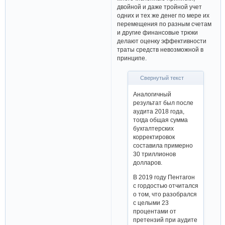
двойной и даже тройной учет
одних и тех же денег по мере их
перемещения по разным счетам
и другие финансовые трюки
делают оценку эффективности
траты средств невозможной в
принципе.
Свернутый текст
Аналогичный
результат был после
аудита 2018 года,
тогда общая сумма
бухгалтерских
корректировок
составила примерно
30 триллионов
долларов.
В 2019 году Пентагон
с гордостью отчитался
о том, что разобрался
с целыми 23
процентами от
претензий при аудите