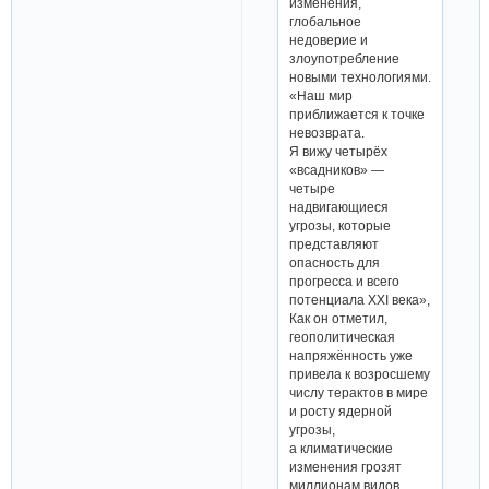
изменения,
глобальное
недоверие и
злоупотребление
новыми технологиями.
«Наш мир
приближается к точке
невозврата.
Я вижу четырёх
«всадников» —
четыре
надвигающиеся
угрозы, которые
представляют
опасность для
прогресса и всего
потенциала XXI века»,
Как он отметил,
геополитическая
напряжённость уже
привела к возросшему
числу терактов в мире
и росту ядерной
угрозы,
а климатические
изменения грозят
миллионам видов