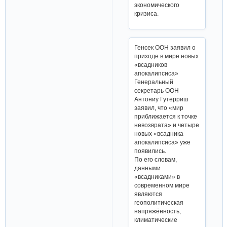
экономического
кризиса.
Генсек ООН заявил о
приходе в мире новых
«всадников
апокалипсиса»
Генеральный
секретарь ООН
Антониу Гутерриш
заявил, что «мир
приближается к точке
невозврата» и четыре
новых «всадника
апокалипсиса» уже
появились.
По его словам,
данными
«всадниками» в
современном мире
являются
геополитическая
напряжённость,
климатические