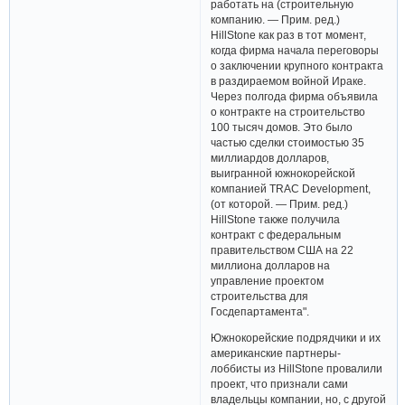
работать на (строительную
компанию. — Прим. ред.)
HillStone как раз в тот момент,
когда фирма начала переговоры
о заключении крупного контракта
в раздираемом войной Ираке.
Через полгода фирма объявила
о контракте на строительство
100 тысяч домов. Это было
частью сделки стоимостью 35
миллиардов долларов,
выигранной южнокорейской
компанией TRAC Development,
(от которой. — Прим. ред.)
HillStone также получила
контракт с федеральным
правительством США на 22
миллиона долларов на
управление проектом
строительства для
Госдепартамента".
Южнокорейские подрядчики и их
американские партнеры-
лоббисты из HillStone провалили
проект, что признали сами
владельцы компании, но, с другой