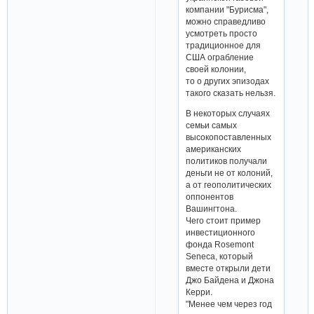
компании "Бурисма",
можно справедливо
усмотреть просто
традиционное для
США ограбление
своей колонии,
то о других эпизодах
такого сказать нельзя.
В некоторых случаях
семьи самых
высокопоставленных
американских
политиков получали
деньги не от колоний,
а от геополитических
оппонентов
Вашингтона.
Чего стоит пример
инвестиционного
фонда Rosemont
Seneca, который
вместе открыли дети
Джо Байдена и Джона
Керри.
"Менее чем через год