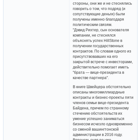
стороны, они же и не стеснялись
говорить о том, что подряд (и
сопутствующие деньги) были
получены именно благодаря
политическим связям.
"Дэвид Рихтер, сын основателя
компании, не стеснялся
объяснять успех HillStone в
получении государственных
контрактов. По словам одного из
присутствовавших на его
закрытой встрече с инвесторами,
действительно помогает иметь
"брата — вице-президента в
качестве партнера".
В книге Швейцера обстоятельно
описаны многомиллиардные
контракты и бизнес-проекты пяти
членов семьи вице-президента
Байдена, причем по странному
стечению обстоятельств их
умение успешно заниматься
бизнесом исчезло одновременно
со сменой вашингтонской
администрации в 2016 году.
Впрочем, судя по уже