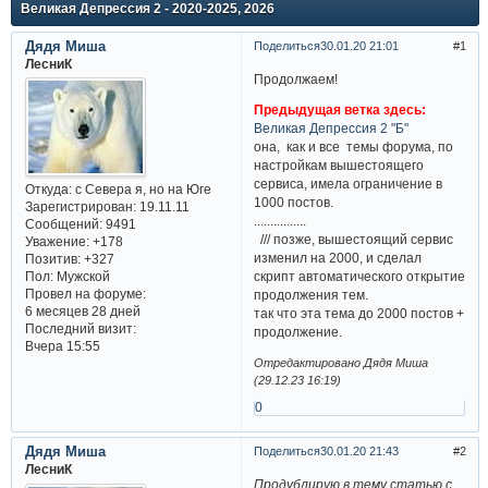
Великая Депрессия 2 - 2020-2025, 2026
Дядя Миша
Поделиться
30.01.20 21:01
1
ЛесниК
Продолжаем!
Предыдущая ветка здесь:
Великая Депрессия 2 "Б"
она, как и все темы форума, по
настройкам вышестоящего
сервиса, имела ограничение в
Откуда:
с Севера я, но на Юге
1000 постов.
Зарегистрирован
: 19.11.11
................
Сообщений:
9491
/// позже, вышестоящий сервис
Уважение:
+178
изменил на 2000, и сделал
Позитив:
+327
Пол:
Мужской
скрипт автоматического открытие
Провел на форуме:
продолжения тем.
6 месяцев 28 дней
так что эта тема до 2000 постов +
Последний визит:
продолжение.
Вчера 15:55
Отредактировано Дядя Миша
(29.12.23 16:19)
0
Дядя Миша
Поделиться
30.01.20 21:43
2
ЛесниК
Продублирую в тему статью с