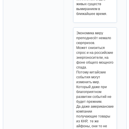
живых существ
вымиранием в
ближайшее время.
Экономика миру
преподнесёт немало
сюрпризов.
Может снизиться
спрос и на российские
энергоносители, на
фоне общего мощного
спада.
Потому китайские
события могут
изменить мир.
Который даже при
благоприятном
развитии событий не
будет прежним.
Да даже американские
компании
получающие товары
из КНР, те же
айфоны, они то не