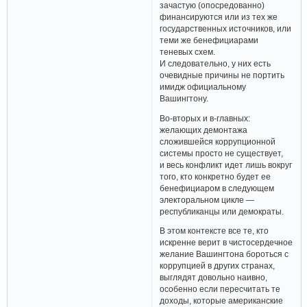
зачастую (опосредованно)
финансируются или из тех же
государственных источников, или
теми же бенефициарами
теневых схем.
И следовательно, у них есть
очевидные причины не портить
имидж официальному
Вашингтону.
Во-вторых и в-главных:
желающих демонтажа
сложившейся коррупционной
системы просто не существует,
и весь конфликт идет лишь вокруг
того, кто конкретно будет ее
бенефициаром в следующем
электоральном цикле —
республиканцы или демократы.
В этом контексте все те, кто
искренне верит в чистосердечное
желание Вашингтона бороться с
коррупцией в других странах,
выглядят довольно наивно,
особенно если пересчитать те
доходы, которые американские