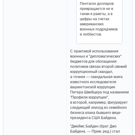
Пентагон долларов
превращается не в
танки и ракеты, а в
цифры на счетах
американских
военных подрядчиков
и лоббистов.
С практикой использования
военных и "дипломатических"
бюджетов для обогащения
политиков связан второй свежий
коррупционный скандал,
а точнее — скандальная книга
известного исследователя
вашингтонской коррупции
Питера Швейцера под названием
"Профили коррупции",
в которой, например, фигурирует
следующий эпизод из семейного
бизнеса клана бывшего вице-
президента США Байдена.
"Джеймс Байден (брат Джо
Байдена. — Прим. ред.) стал