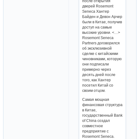
после открытия
дверей Rosemont
Seneca Хантер
Байден и Девон Арчер
были в Китае, получив
доступ на самые
высокие уровни. <…>
Rosemont Seneca
Partners договорился
об эксклюзивной
сделке с китайскими
чиновниками, которую
они подписали
примерно через
десять дней после
того, как Хантер
посетил Китай со
своим отцом.
Самая мощная
финансовая структура
в Китае,
государственный Bank
of China создал
совместное
предприятие с
Rosemont Seneca.