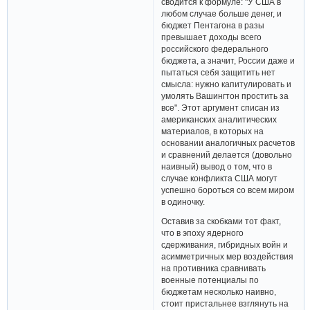
сводится к формуле: "У США в
любом случае больше денег, и
бюджет Пентагона в разы
превышает доходы всего
российского федерального
бюджета, а значит, России даже и
пытаться себя защитить нет
смысла: нужно капитулировать и
умолять Вашингтон простить за
все". Этот аргумент списан из
американских аналитических
материалов, в которых на
основании аналогичных расчетов
и сравнений делается (довольно
наивный) вывод о том, что в
случае конфликта США могут
успешно бороться со всем миром
в одиночку.
Оставив за скобками тот факт,
что в эпоху ядерного
сдерживания, гибридных войн и
асимметричных мер воздействия
на противника сравнивать
военные потенциалы по
бюджетам несколько наивно,
стоит пристальнее взглянуть на