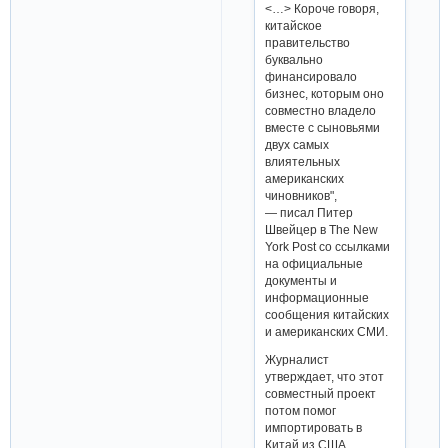
<…> Короче говоря,
китайское
правительство
буквально
финансировало
бизнес, которым оно
совместно владело
вместе с сыновьями
двух самых
влиятельных
американских
чиновников",
— писал Питер
Швейцер в The New
York Post со ссылками
на официальные
документы и
информационные
сообщения китайских
и американских СМИ.
Журналист
утверждает, что этот
совместный проект
потом помог
импортировать в
Китай из США