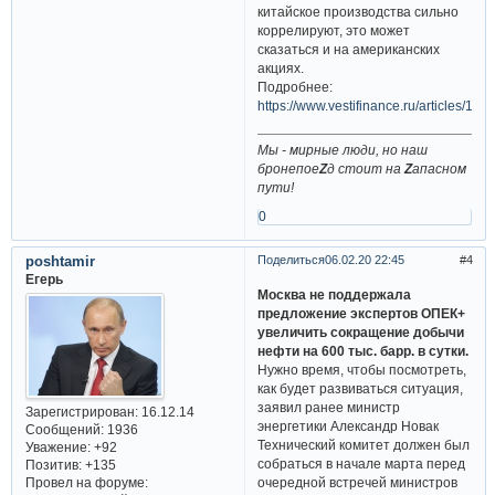
китайское производства сильно
коррелируют, это может
сказаться и на американских
акциях.
Подробнее:
https://www.vestifinance.ru/articles/132
Мы - мирные люди, но наш
бронепое
Z
д стоит на
Z
апасном
пути!
0
poshtamir
Поделиться
06.02.20 22:45
4
Егерь
Москва не поддержала
предложение экспертов ОПЕК+
увеличить сокращение добычи
нефти на 600 тыс. барр. в сутки.
Нужно время, чтобы посмотреть,
как будет развиваться ситуация,
заявил ранее министр
Зарегистрирован
: 16.12.14
энергетики Александр Новак
Сообщений:
1936
Технический комитет должен был
Уважение:
+92
собраться в начале марта перед
Позитив:
+135
очередной встречей министров
Провел на форуме: