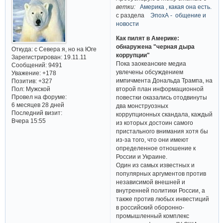
ветки:
Америка , какая она есть.
с раздела
ЭпохА - общение и
новости
Как пилят в Америке:
обнаружена "черная дыра
Откуда:
с Севера я, но на Юге
коррупции"
Зарегистрирован
: 19.11.11
Пока заокеанские медиа
Сообщений:
9491
увлечены обсуждением
Уважение:
+178
импичмента Дональда Трампа, на
Позитив:
+327
Пол:
Мужской
второй план информационной
Провел на форуме:
повестки оказались отодвинуты
6 месяцев 28 дней
два монструозных
Последний визит:
коррупционных скандала, каждый
Вчера 15:55
из которых достоин самого
пристального внимания хотя бы
из-за того, что они имеют
определенное отношение к
России и Украине.
Один из самых известных и
популярных аргументов против
независимой внешней и
внутренней политики России, а
также против любых инвестиций
в российский оборонно-
промышленный комплекс