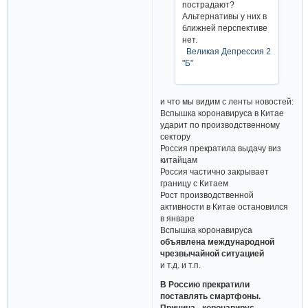
пострадают?
Альтернативы у них в
ближней перспективе
нет.
Великая Депрессия 2
"Б"
и что мы видим с ленты новостей:
Вспышка коронавируса в Китае
ударит по производственному
сектору
Россия прекратила выдачу виз
китайцам
Россия частично закрывает
границу с Китаем
Рост производственной
активности в Китае остановился
в январе
Вспышка коронавируса
объявлена международной
чрезвычайной ситуацией
и т.д. и т.п.
В Россию прекратили
поставлять смартфоны.
Причина - коронавирус