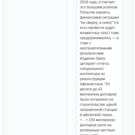
2018 года, и считает
это большим успехом.
Попытки оценить
финансовую ситуацию
"не сверху, а снизу" (то
есть провести аудит
конкретных трат) тоже
предпринимались — и
тоже с
неутешительными
результатами.
Издание Salon
цитирует отчеты
специального
инспектора по
реконструкции
Афганистана: "От
десяти до 43
миллионов долларов
было потрачено на
строительство одной
заправочной станции
в афганской глуши,
<…> 150 миллионов
долларов ушло на
роскошные частные