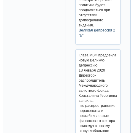
политика будет
продолжаться при
отсутствии
долгосрочного
видения.
Великая Депрессия 2
"Б"
Глава МВФ предрекла
новую Великую
депрессию
18 января 2020
Директор-
распорядитель
Международного
валютного фонда
Кристалина Георгиева
заявила,
что распространение
неравенства и
нестабильностью
финансового сектора
приведут к новому
витку глобального