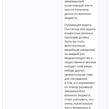
американской
политической элите,
просто попилили
деньги из военного
бюджета.
Публикация аудита
Пентагона или аудита
конкретных военных
программ должна
была бы стать
монструозным
медийным скандалом,
но каждый раз
медиасообщество и
общественное мнение
находят себе какую-
нибудь другую
увлекательную тему
для обсуждения,
а тем, кто переживает
по поводу размеров
американского
военного бюджета,
стоит учитывать, что
очень значительная
часть вложенных в