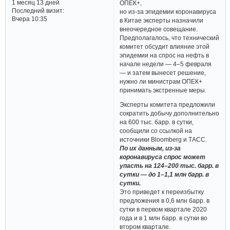
1 месяц 13 дней
ОПЕК+,
Последний визит:
но из-за эпидемии коронавируса
Вчера 10:35
в Китае эксперты назначили
внеочередное совещание.
Предполагалось, что технический
комитет обсудит влияние этой
эпидемии на спрос на нефть в
начале недели — 4–5 февраля
— и затем вынесет решение,
нужно ли министрам ОПЕК+
принимать экстренные меры.
Эксперты комитета предложили
сократить добычу дополнительно
на 600 тыс. барр. в сутки,
сообщили со ссылкой на
источники Bloomberg и ТАСС.
По их данным, из-за
коронавируса спрос может
упасть на 124–200 тыс. барр. в
сутки — до 1–1,1 млн барр. в
сутки.
Это приведет к переизбытку
предложения в 0,6 млн барр. в
сутки в первом квартале 2020
года и в 1 млн барр. в сутки во
втором квартале.