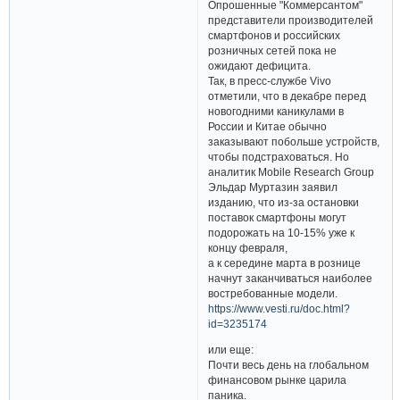
Опрошенные "Коммерсантом"
представители производителей
смартфонов и российских
розничных сетей пока не
ожидают дефицита.
Так, в пресс-службе Vivo
отметили, что в декабре перед
новогодними каникулами в
России и Китае обычно
заказывают побольше устройств,
чтобы подстраховаться. Но
аналитик Mobile Research Group
Эльдар Муртазин заявил
изданию, что из-за остановки
поставок смартфоны могут
подорожать на 10-15% уже к
концу февраля,
а к середине марта в рознице
начнут заканчиваться наиболее
востребованные модели.
https://www.vesti.ru/doc.html?
id=3235174
или еще:
Почти весь день на глобальном
финансовом рынке царила
паника.