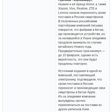
Huawei и её бренд Honor, а также
Xiaomi, Vivo, Realme, ZTE и
Lenovo начали переносить сроки
поставок в Россию смартфонов.
В полученных российскими
партнёрами компаний письмах
говорится, что фабрики в Китае,
где производятся устройства, из-
за начавшейся в Ухане эпидемии
продлили каникулы по случаю
китайского Нового года.
Предварительно срок каникул —
до 10 февраля, однако есть
вероятность, что они будут
продлены повторно.
Источники издания в одной из
компаний, поставляющей
электронику, подтвердили, что
сроки поставок в Россию
переносит и производящая свои
смартфоны в Китае Apple.
Из-за эпидемии компании
вынуждены срочно
переключаться на поставки из
других регионов Азии.