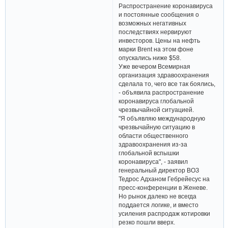
Распространение коронавируса
и постоянные сообщения о
возможных негативных
последствиях нервируют
инвесторов. Цены на нефть
марки Brent на этом фоне
опускались ниже $58.
Уже вечером Всемирная
организация здравоохранения
сделала то, чего все так боялись,
- объявила распространение
коронавируса глобальной
чрезвычайной ситуацией.
"Я объявляю международную
чрезвычайную ситуацию в
области общественного
здравоохранения из-за
глобальной вспышки
коронавируса", - заявил
генеральный директор ВОЗ
Тедрос Адханом Гебрейесус на
пресс-конференции в Женеве.
Но рынок далеко не всегда
поддается логике, и вместо
усиления распродаж котировки
резко пошли вверх.