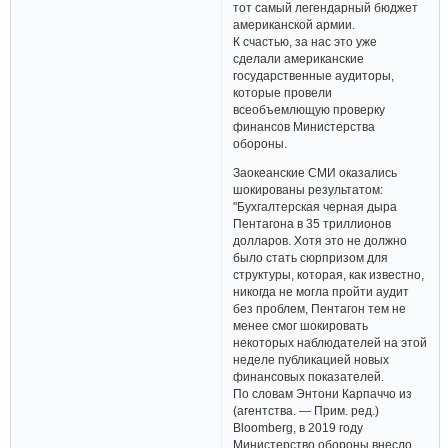
тот самый легендарный бюджет
американской армии.
К счастью, за нас это уже
сделали американские
государственные аудиторы,
которые провели
всеобъемлющую проверку
финансов Министерства
обороны.
Заокеанские СМИ оказались
шокированы результатом:
"Бухгалтерская черная дыра
Пентагона в 35 триллионов
долларов. Хотя это не должно
было стать сюрпризом для
структуры, которая, как известно,
никогда не могла пройти аудит
без проблем, Пентагон тем не
менее смог шокировать
некоторых наблюдателей на этой
неделе публикацией новых
финансовых показателей.
По словам Энтони Карпаччо из
(агентства. — Прим. ред.)
Bloomberg, в 2019 году
Министерство обороны внесло