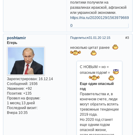
политики получили на
развалинах иракской, афганской
или украинской экономики.
https://ria.ru/20200129/1563979669.ht
0
poshtamir
Поделиться
31.01.20 12:15
3
Егерь
несколько цитат ранее
С НОВЫМ = но =
опасным годом! =
Зарегистрирован
: 16.12.14
Еще один опасный
Сообщений:
1936
Уважение:
+92
год
Позитив:
+135
Правительства и, в
Провел на форуме:
конечном счете, люди
1 месяц 13 дней
могут обратить вспять
Последний визит:
тревожные тенденции
Вчера 10:35
2019 года.
Но 2020 год станет
еще одним годом
опасной жизни,
если краткосрочная