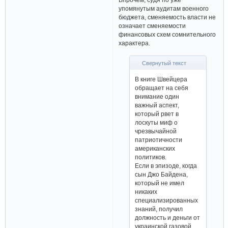
упомянутым аудитам военного
бюджета, сменяемость власти не
означает сменяемости
финансовых схем сомнительного
характера.
Свернутый текст
В книге Швейцера
обращает на себя
внимание один
важный аспект,
который рвет в
лоскуты миф о
чрезвычайной
патриотичности
американских
политиков.
Если в эпизоде, когда
сын Джо Байдена,
который не имел
никаких
специализированных
знаний, получил
должность и деньги от
украинской газовой