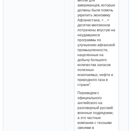
виллы для
американцев, которые
должны были помочь
укрепить экономику
Афганистана, <…>
десятки миллионов
потрачены впустую на
неудавшиеся
программы по
улучшению афганской
промышленности,
нацеленные на
добычу большего
количества запасов
полезных
ископаемых, нефти и
природного газа в
стране".
Переведем с
официального
английского на
разговорный русский:
военные подрядчики,
а это частные
компании с тесными
связями в