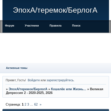
ЭпохА/теремок/БерлогА
Форум
Участники
Правила
Поиск
Регистрация
Войти
Активные темы
Привет, Гость!
Войдите
или
зарегистрируйтесь
.
»
ЭпохА/теремок/БерлогА
»
Кошелёк или Жизнь...
»
Великая
Депрессия 2 - 2020-2025, 2026
Страница:
1
2
3
…
62
»