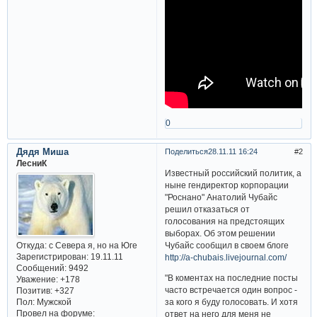
0
Дядя Миша
Поделиться
28.11.11 16:24
2
ЛесниК
Известный российский политик, а
ныне гендиректор корпорации
"Роснано" Анатолий Чубайс
решил отказаться от
голосования на предстоящих
выборах. Об этом решении
Откуда:
с Севера я, но на Юге
Чубайс сообщил в своем блоге
Зарегистрирован
: 19.11.11
http://a-chubais.livejournal.com/
Сообщений:
9492
"В коментах на последние посты
Уважение:
+178
часто встречается один вопрос -
Позитив:
+327
Пол:
Мужской
за кого я буду голосовать. И хотя
Провел на форуме:
ответ на него для меня не