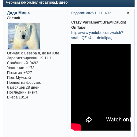
Чёрный юмор,политсатира.Видео
Дядя Миша
Поделиться
28.11.11 16:13
1
ЛесниК
Crazy Parliament Brawl Caught
On Tape!
http://www.youtube.com/watch?
v=ah_QZtz4 … detailpage
Откуда:
с Севера я, но на Юге
Зарегистрирован
: 19.11.11
Сообщений:
9492
Уважение:
+178
Позитив:
+327
Пол:
Мужской
Провел на форуме:
6 месяцев 28 дней
Последний визит:
Вчера 18:14