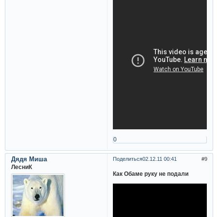
0
Дядя Миша
Поделиться
02.12.11 00:41
9
ЛесниК
Как Обаме руку не подали