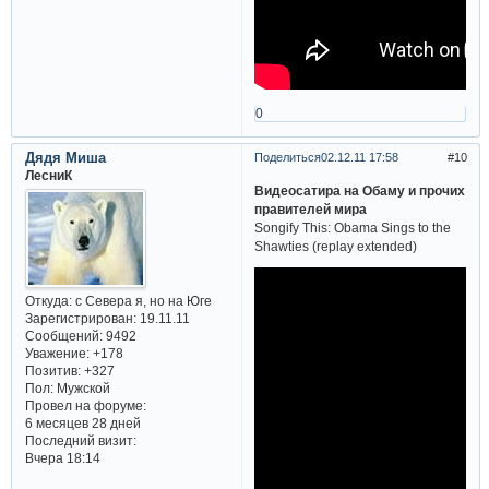
0
Дядя Миша
Поделиться
02.12.11 17:58
10
ЛесниК
Видеосатира на Обаму и прочих
правителей мира
Songify This: Obama Sings to the
Shawties (replay extended)
Откуда:
с Севера я, но на Юге
Зарегистрирован
: 19.11.11
Сообщений:
9492
Уважение:
+178
Позитив:
+327
Пол:
Мужской
Провел на форуме:
6 месяцев 28 дней
Последний визит:
Вчера 18:14