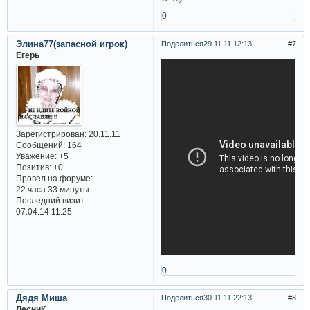
0
Элина77(запасной игрок)
Поделиться
29.11.11 12:13
7
Егерь
Зарегистрирован
: 20.11.11
Сообщений:
164
Уважение:
+5
Позитив:
+0
Провел на форуме:
22 часа 33 минуты
Последний визит:
07.04.14 11:25
0
Дядя Миша
Поделиться
30.11.11 22:13
8
ЛесниК