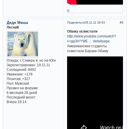
0
Дядя Миша
Поделиться
28.11.11 16:43
3
ЛесниК
Обаму освистали
http://www.youtube.com/watch?
v=gg3IVYWE … detailpage
Американские студенты
освистали Барака Обаму
Откуда:
с Севера я, но на Юге
Зарегистрирован
: 19.11.11
Сообщений:
9492
Уважение:
+178
Позитив:
+327
Пол:
Мужской
Провел на форуме:
6 месяцев 28 дней
Последний визит:
Вчера 18:14