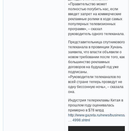
«Правительство может
полностью погубить нас, если
введет запрет на коммерческие
рекламные ролики в ходе самых
популярных телевизионных
программ», – сказал
руководитель одного телеканала.
Представительница спутникового
телеканала в провинции Хунань
заявила, что власти объявили о
новом требовании после того, как
большинство рекламных
договоров на будущий год уже
подписаны.
«Руководители телеканалов по
всей стране теперь проведут не
одну бессонную ночь», – сказала
она.
Индустрия телерекламы Китая в
прошлом году оценивалась
примерно в $78 млрд
http://www.gazeta.ru/news/business/20
… 4998.shtml