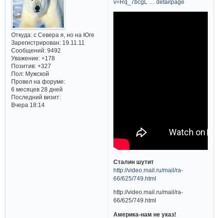
v=Rq_7bcgL … detailpage
Откуда:
с Севера я, но на Юге
Зарегистрирован
: 19.11.11
Сообщений:
9492
Уважение:
+178
Позитив:
+327
Пол:
Мужской
Провел на форуме:
6 месяцев 28 дней
Последний визит:
Вчера 18:14
Сталин шутит
http://video.mail.ru/mail/ra-
66/625/749.html
http://video.mail.ru/mail/ra-
66/625/749.html
Америка-нам не указ!