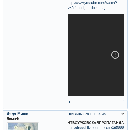
http://www.youtube.com/watch?
v=2r4pdeLj … detailpage
0
Дядя Миша
Поделиться
29.11.11 00:36
5
ЛесниК
НТВСУРКОВСКАЯПРОПАГАНДА
http://drugoi.livejournal.com/3658880.h