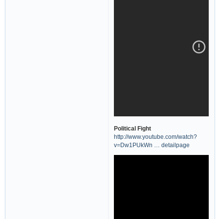
Political Fight
http://www.youtube.com/watch?
v=Dw1PUkWn … detailpage