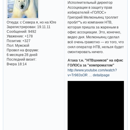
Исполнительный директор
Ассоциации в защиту прав
избирателей «ГОЛОС»
Григорий Мелконьянц троллит
Откуда:
с Севера я, но на Юге
пробл**ь из компании НТВ,
Зарегистрирован
: 19.11.11
которая пришла за жареным в
Сообщений:
9492
офис ассоциации. Это, конечно,
Уважение:
+178
видео дня. Мелконьянц сделал
Позитив:
+327
всё очень грамотно — из того, что
Пол:
Мужской
снял оператор НТВ, нельзя будет
Провел на форуме:
смонтировать ничего.
6 месяцев 28 дней
Последний визит:
Атака т.н. "НТВшников" на офис
Вчера 18:14
ГОЛОСа за "компроматом"
http://www.youtube.com/watch?
v=Tr983sOR … detailpage