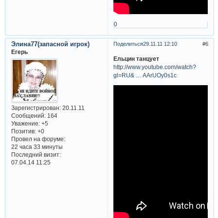
0
Элина77(запасной игрок)
Поделиться
29.11.11 12:10
6
Егерь
Ельцин танцует
http://www.youtube.com/watch?
gl=RU& … AArUOy0s1c
Зарегистрирован
: 20.11.11
Сообщений:
164
Уважение:
+5
Позитив:
+0
Провел на форуме:
22 часа 33 минуты
Последний визит:
07.04.14 11:25