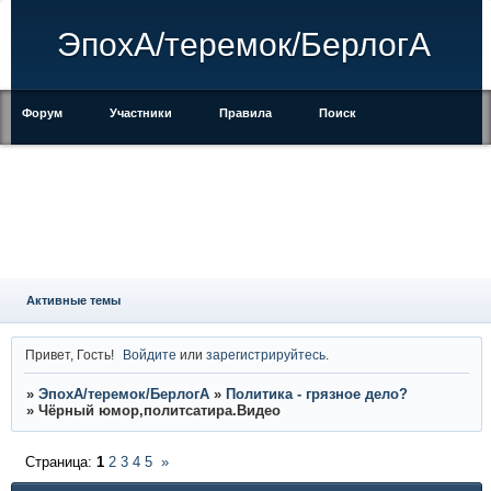
ЭпохА/теремок/БерлогА
Форум
Участники
Правила
Поиск
Регистрация
Войти
Активные темы
Привет, Гость!
Войдите
или
зарегистрируйтесь
.
»
ЭпохА/теремок/БерлогА
»
Политика - грязное дело?
»
Чёрный юмор,политсатира.Видео
Страница:
1
2
3
4
5
»