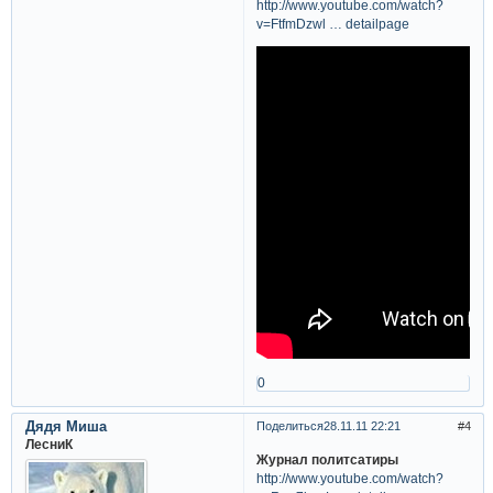
http://www.youtube.com/watch?
v=FtfmDzwl … detailpage
0
Дядя Миша
Поделиться
28.11.11 22:21
4
ЛесниК
Журнал политсатиры
http://www.youtube.com/watch?