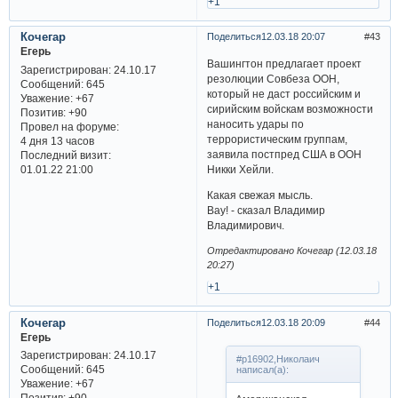
+1
Кочегар
Поделиться
12.03.18 20:07
43
Егерь
Вашингтон предлагает проект
Зарегистрирован
: 24.10.17
резолюции Совбеза ООН,
Сообщений:
645
который не даст российским и
Уважение:
+67
сирийским войскам возможности
Позитив:
+90
наносить удары по
Провел на форуме:
террористическим группам,
4 дня 13 часов
заявила постпред США в ООН
Последний визит:
01.01.22 21:00
Никки Хейли.
Какая свежая мысль.
Вау! - сказал Владимир
Владимирович.
Отредактировано Кочегар (12.03.18
20:27)
+1
Кочегар
Поделиться
12.03.18 20:09
44
Егерь
Зарегистрирован
: 24.10.17
#p16902,Николаич
Сообщений:
645
написал(а):
Уважение:
+67
Позитив:
+90