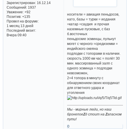
Зарегистрирован
: 16.12.14
Сообщений:
1937
Уважение:
+92
носители = авиация пеньдосов,
Позитив:
+135
нато, базы = турки = иодания
Провел на форуме:
=катар =саудия и прочая
1 месяц 13 дней
наземные пусковые, с баз
Последний визит:
б.восточных
Вчера 09:40
пеньдоские эсминцы, пульнут
могет с черного =средиземки =
индийского океяна
подлодки с топорами в наличии.
скорость 1000 км час = полёт 30
мин. массированный залп с
одного эсминца = подлодки
невозможен,
2=4 топора в минуту с
обнаружением своих координат
для ответного удара и
утопления
Мы - мирные люди, но наш
бронепое
Z
д стоит на
Z
апасном
пути!
0