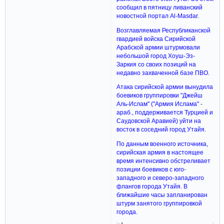
сообщил в пятницу ливанский
новостной портал Al-Masdar.
Возглавляемая Республиканской
гвардией войска Сирийской
Арабской армии штурмовали
небольшой город Хоуш-Эз-
Заркия со своих позиций на
недавно захваченной базе ПВО.
Атака сирийской армии вынудила
боевиков группировки "Джейш
Аль-Ислам" ("Армия Ислама" -
араб., поддерживается Турцией и
Саудовской Аравией) уйти на
восток в соседний город Утайя.
По данным военного источника,
сирийская армия в настоящее
время интенсивно обстреливает
позиции боевиков с юго-
западного и северо-западного
флангов города Утайя. В
ближайшие часы запланирован
штурм занятого группировкой
города.