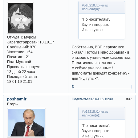
#p18218,Кочегар
написал(а):
"По носителям".
Звучит впервые.
И не шутник.
Откуда:
г. Муром
Зарегистрирован
: 18.10.17
Сообщений:
970
Собственно, ВВП первого все
Уважение:
+54
сказал. Потом в кино добавил - в
Позитив:
+21
эпизоде с угоняемым самолетом.
Пол:
Мужской
Политическая воля есть.
Провел на форуме:
А сейчас уже военные /
13 дней 22 часа
дипломаты доводят конкретику -
Последний визит:
для "ну, тупых".
18.01.19 21:01
0
poshtamir
Поделиться
13.03.18 15:40
47
Егерь
#p18218,Кочегар
написал(а):
"По носителям".
Звучит впервые.
И не шутник.