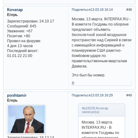
Кочегар
Поделиться
13.03.18 16:14
48
Егерь
Москва. 13 марта. INTERFAX.RU -
Зарегистрирован
: 24.10.17
В комитете Госдумы по обороне
Сообщений:
645
предлагают объявить
Уважение:
+67
бесполетной зоной воздушное
Позитив:
+90
пространство над Сирией в связи
Провел на форуме:
с имеющейся информацией о
4 дня 13 часов
планируемом США ракетно-
Последний визит:
01.01.22 21:00
бомбовом ударе по
правительственным кварталам
Дамаска.
Это был бы номер.
0
poshtamir
Поделиться
13.03.18 16:29
49
Егерь
#p18228,Кочегар
написал(а):
Москва. 13 марта.
INTERFAX.RU - В
комитете Госдумы по
Зарегистрирован
: 16.12.14
обороне предлагают