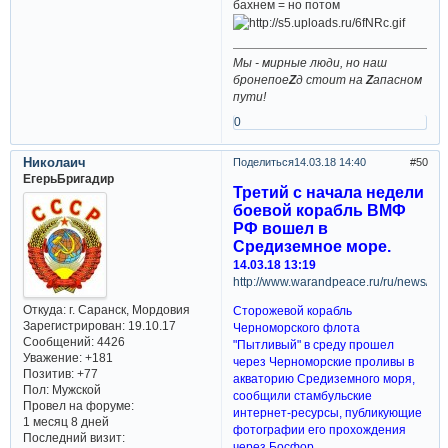
бахнем = но потом
Мы - мирные люди, но наш
бронепое
Z
д стоит на
Z
апасном
пути!
0
Николаич
Поделиться
14.03.18 14:40
50
ЕгерьБригадир
Третий с начала недели
боевой корабль ВМФ
РФ вошел в
Средиземное море.
14.03.18 13:19
http://www.warandpeace.ru/ru/news/vi
Откуда:
г. Саранск, Мордовия
Сторожевой корабль
Зарегистрирован
: 19.10.17
Черноморского флота
Сообщений:
4426
"Пытливый" в среду прошел
Уважение:
+181
через Черноморские проливы в
Позитив:
+77
акваторию Средиземного моря,
Пол:
Мужской
сообщили стамбульские
Провел на форуме:
интернет-ресурсы, публикующие
1 месяц 8 дней
фотографии его прохождения
Последний визит:
через Босфор.