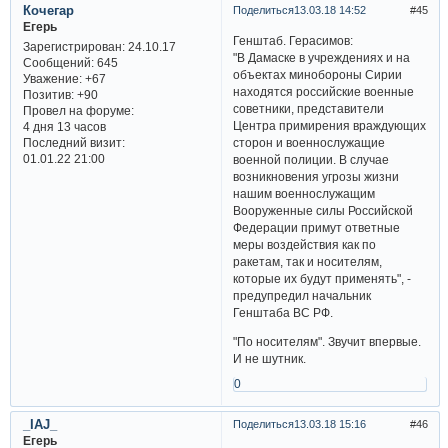
Кочегар
Поделиться
13.03.18 14:52
45
Егерь
Генштаб. Герасимов:
Зарегистрирован
: 24.10.17
"В Дамаске в учреждениях и на
Сообщений:
645
объектах минобороны Сирии
Уважение:
+67
находятся российские военные
Позитив:
+90
советники, представители
Провел на форуме:
Центра примирения враждующих
4 дня 13 часов
сторон и военнослужащие
Последний визит:
01.01.22 21:00
военной полиции. В случае
возникновения угрозы жизни
нашим военнослужащим
Вооруженные силы Российской
Федерации примут ответные
меры воздействия как по
ракетам, так и носителям,
которые их будут применять", -
предупредил начальник
Генштаба ВС РФ.
"По носителям". Звучит впервые.
И не шутник.
0
_IAJ_
Поделиться
13.03.18 15:16
46
Егерь