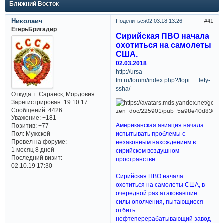
Ближний Восток
Николаич
Поделиться
02.03.18 13:26
41
ЕгерьБригадир
Сирийская ПВО начала
охотиться на самолеты
США.
02.03.2018
http://ursa-
tm.ru/forum/index.php?/topi … lety-
ssha/
Откуда:
г. Саранск, Мордовия
Зарегистрирован
: 19.10.17
Сообщений:
4426
Уважение:
+181
Американская авиация начала
Позитив:
+77
испытывать проблемы с
Пол:
Мужской
Провел на форуме:
незаконным нахождением в
1 месяц 8 дней
сирийском воздушном
Последний визит:
пространстве.
02.10.19 17:30
Сирийская ПВО начала
охотиться на самолеты США, в
очередной раз атаковавшие
силы ополчения, пытающиеся
отбить
нефтеперерабатывающий завод