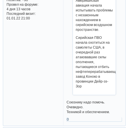
Американская
Провел на форуме:
авиация начала
4 дня 13 часов
испытывать проблемы
Последний визит:
с незаконным
01.01.22 21:00
нахождением в
сирийском воздушном
пространстве.
Сирийская ПВО
начала охотиться на
самолеты США, в
очередной раз
атаковавшие силы
ополчения,
пытающиеся отбить
нефтеперерабатывающий
завод Коноко в
провинции Дейр-эз-
Зор
Союзнику надо помочь.
Очевидно.
Техникой и обеспечением.
0