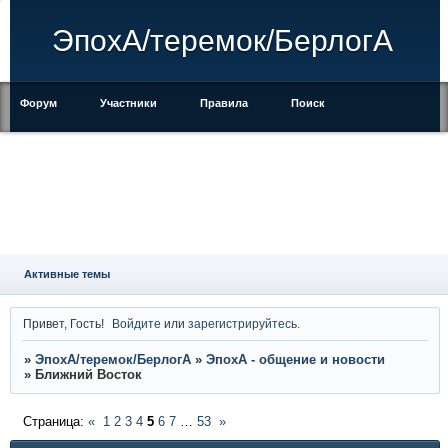
ЭпохА/теремок/БерлогА
Форум
Участники
Правила
Поиск
Регистрация
Войти
Активные темы
Привет, Гость!
Войдите
или
зарегистрируйтесь
.
»
ЭпохА/теремок/БерлогА
»
ЭпохА - общение и новости
»
Ближний Восток
Страница:
«
1
2
3
4
5
6
7
…
53
»