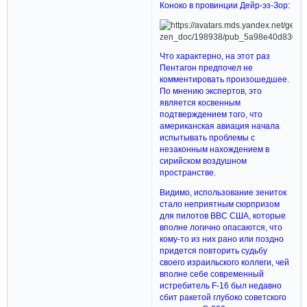
Коноко в провинции Дейр-эз-Зор:
Что характерно, на этот раз
Пентагон предпочел не
комментировать произошедшее.
По мнению экспертов, это
является косвенным
подтверждением того, что
американская авиация начала
испытывать проблемы с
незаконным нахождением в
сирийском воздушном
пространстве.
Видимо, использование зениток
стало неприятным сюрпризом
для пилотов ВВС США, которые
вполне логично опасаются, что
кому-то из них рано или поздно
придется повторить судьбу
своего израильского коллеги, чей
вполне себе современный
истребитель F-16 был недавно
сбит ракетой глубоко советского