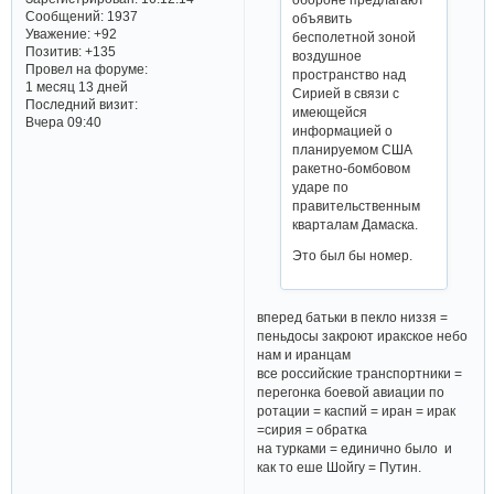
Сообщений:
1937
объявить
Уважение:
+92
бесполетной зоной
Позитив:
+135
воздушное
Провел на форуме:
пространство над
1 месяц 13 дней
Сирией в связи с
Последний визит:
имеющейся
Вчера 09:40
информацией о
планируемом США
ракетно-бомбовом
ударе по
правительственным
кварталам Дамаска.
Это был бы номер.
вперед батьки в пекло низзя =
пеньдосы закроют иракское небо
нам и иранцам
все российские транспортники =
перегонка боевой авиации по
ротации = каспий = иран = ирак
=сирия = обратка
на турками = единично было и
как то еше Шойгу = Путин.