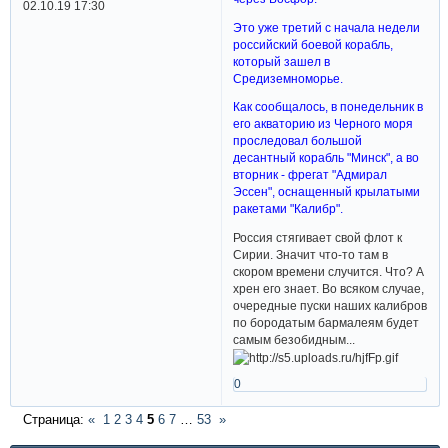
02.10.19 17:30
Это уже третий с начала недели
российский боевой корабль,
который зашел в
Средиземноморье.
Как сообщалось, в понедельник в
его акваторию из Черного моря
проследовал большой
десантный корабль "Минск", а во
вторник - фрегат "Адмирал
Эссен", оснащенный крылатыми
ракетами "Калибр".
Россия стягивает свой флот к
Сирии. Значит что-то там в
скором времени случится. Что? А
хрен его знает. Во всяком случае,
очередные пуски наших калибров
по бородатым бармалеям будет
самым безобидным...
0
Страница:
«
1
2
3
4
5
6
7
…
53
»