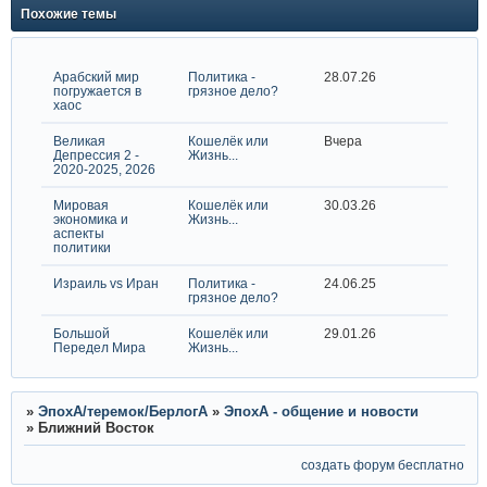
Похожие темы
Арабский мир
Политика -
28.07.26
погружается в
грязное дело?
хаос
Великая
Кошелёк или
Вчера
Депрессия 2 -
Жизнь...
2020-2025, 2026
Мировая
Кошелёк или
30.03.26
экономика и
Жизнь...
аспекты
политики
Израиль vs Иран
Политика -
24.06.25
грязное дело?
Большой
Кошелёк или
29.01.26
Передел Мира
Жизнь...
»
ЭпохА/теремок/БерлогА
»
ЭпохА - общение и новости
»
Ближний Восток
создать форум бесплатно