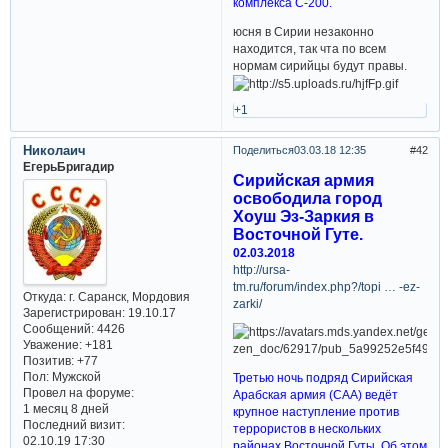
комплекса С-200.
юсня в Сирии незаконно
находится, так чта по всем
нормам сирийцы будут правы.
+1
Николаич
Поделиться
03.03.18 12:35
42
ЕгерьБригадир
Сирийская армия
освободила город
Хоуш Эз-Заркия в
Восточной Гуте.
02.03.2018
http://ursa-
tm.ru/forum/index.php?/topi … -ez-
Откуда:
г. Саранск, Мордовия
zarki/
Зарегистрирован
: 19.10.17
Сообщений:
4426
Уважение:
+181
Позитив:
+77
Пол:
Мужской
Третью ночь подряд Сирийская
Провел на форуме:
Арабская армия (САА) ведёт
1 месяц 8 дней
крупное наступление против
Последний визит:
террористов в нескольких
02.10.19 17:30
районах Восточной Гуты. Об этом