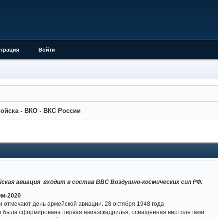
страция
Войти
ойска - ВКО - ВКС России
йская авиация входит в состав ВВС Воздушно-космических сил РФ.
ии-2020
отмечают день армейской авиации. 28 октября 1948 года
е была сформирована первая авиаэскадрилья, оснащенная вертолетами.