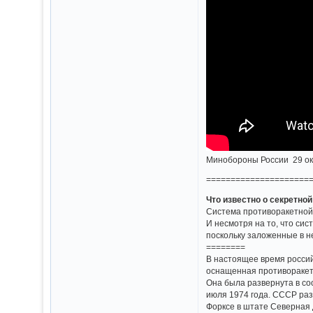
Минобороны России 29 ок
=====================
Что известно о секретн
Система противоракетной 
И несмотря на то, что сис
поскольку заложенные в н
========
В настоящее время россий
оснащенная противоракет
Она была развернута в со
июля 1974 года. СССР раз
Форксе в штате Северная Д