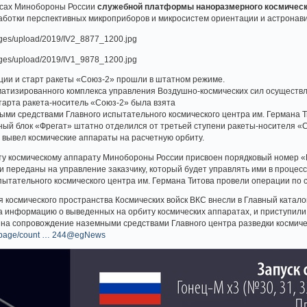
есах Минобороны России
служебной платформы наноразмерного космическ
аботки перспективных микроприборов и микросистем ориентации и астронави
ции и старт ракеты «Союз-2» прошли в штатном режиме.
атизированного комплекса управления Воздушно-космических сил осуществл
тарта ракета-носитель «Союз-2» была взята
ми средствами Главного испытательного космического центра им. Германа Т
ный блок «Фрегат» штатно отделился от третьей ступени ракеты-носителя «
о вывел космические аппараты на расчетную орбиту.
ту космическому аппарату Минобороны России присвоен порядковый номер «
и переданы на управление заказчику, который будет управлять ими в процесс
ытательного космического центра им. Германа Титова провели операции по с
космического пространства Космических войск ВКС внесли в Главный катало
а информацию о выведенных на орбиту космических аппаратах, и приступили
 на сопровождение наземными средствами Главного центра разведки космиче
ews_page/count … 244@egNews