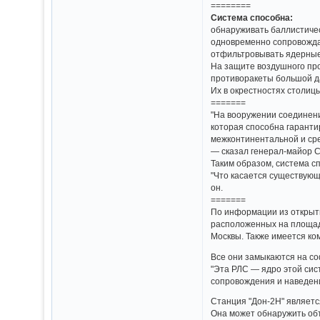
========
Система способна:
обнаруживать баллистическ
одновременно сопровожда
отфильтровывать ядерные 
На защите воздушного пр
противоракеты большой да
Их в окрестностях столиц
=======
"На вооружении соединени
которая способна гаранти
межконтинентальной и ср
— сказал генерал-майор С
Таким образом, система с
"Что касается существующ
он.
=======
По информации из открыты
расположенных на площад
Москвы. Также имеется к
Все они замыкаются на с
"Эта РЛС — ядро этой сис
сопровождения и наведени
Станция "Дон-2Н" являет
Она может обнаружить объ