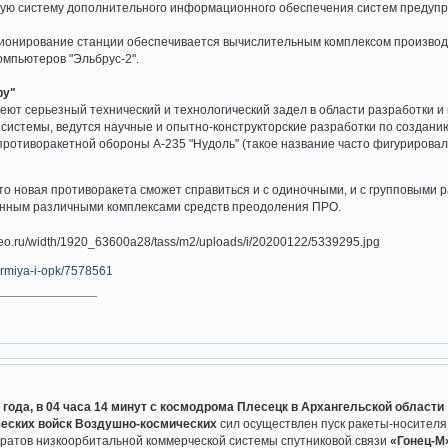
ную систему дополнительного информационного обеспечения систем предупр
кционирование станции обеспечивается вычислительным комплексом производ
омпьютеров "Эльбрус-2".
ру"
ют серьезный технический и технологический задел в области разработки 
истемы, ведутся научные и опытно-конструкторские разработки по созданию
ротиворакетной обороны А-235 "Нудоль" (такое название часто фигурировало 
что новая противоракета сможет справиться и с одиночными, и с групповыми
енным различными комплексами средств преодоления ПРО.
u/armiya-i-opk/7578561
0 года, в 04 часа 14 минут с космодрома Плесецк в Архангельской области
еских войск Воздушно-космических
сил осуществлен пуск ракеты-носителя
аратов низкоорбитальной коммерческой системы спутниковой связи
«Гонец-М