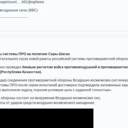
ews_page/count … 662@egNews
воздушные силы (ВВС)
ты системы ПРО на полигоне Сары-Шаган
тательного пуска новой ракеты российской системы противоракетной оборон
шно проведен
боевым расчетом войск противовоздушной и противоракетн
(Республика Казахстан).
ндир соединения противоракетной обороны Воздушно-космических сил генера
стемы ПРО после серии испытаний достоверно подтвердила заложенные хар
 выполнили задачу, поразив условную цель с заданной точностью».
 обороны состоит на вооружении Воздушно-космических сил,
ты от ударов средств воздушно-космического нападения.