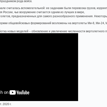
 праздником рода войск.
але считалась вспомогательной: ее задачами были перевозка грузов, коррект
я России, чье вооружение считается одним из лучших в мире,
ртолетов, предназначенных для самого разнообразного применения. Некоторы
ржки общевойсковых формирований возложены на вертолеты Ми-8, Ми-24, Ми-
отка новых моделей – обновление и увеличение численности вертолетного п
 2020 г.