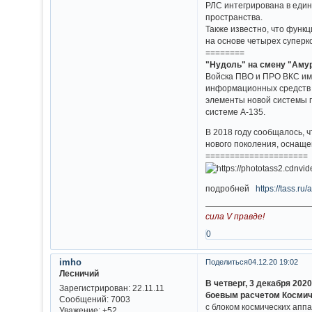
РЛС интегрирована в еди
пространства.
Также известно, что фун
на основе четырех суперк
========
"Нудоль" на смену "Аму
Войска ПВО и ПРО ВКС име
информационных средств с
элементы новой системы п
системе А-135.
В 2018 году сообщалось, 
нового поколения, оснащ
=====================
подробней
https://tass.r
сила V правде!
0
imho
Поделиться
04.12.20 19:02
Лесничий
В четверг, 3 декабря 202
Зарегистрирован
: 22.11.11
боевым расчетом Космич
Сообщений:
7003
с блоком космических апп
Уважение:
+52