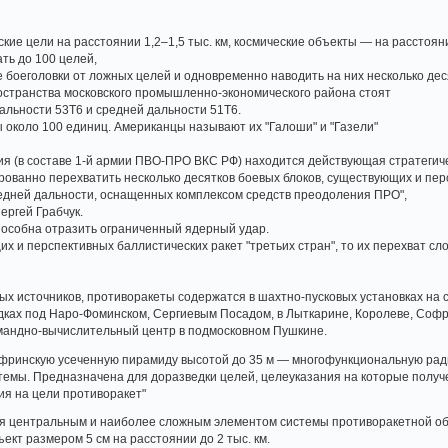
ие цели на расстоянии 1,2–1,5 тыс. км, космические объекты — на расстоянии
ть до 100 целей,
боеголовки от ложных целей и одновременно наводить на них несколько десят
остранства московского промышленно-экономического района стоят
льности 53Т6 и средней дальности 51Т6.
ы около 100 единиц. Американцы называют их "Галоши" и "Газели"
я (в составе 1-й армии ПВО-ПРО ВКС РФ) находится действующая стратегич
рованно перехватить несколько десятков боевых блоков, существующих и пер
едней дальности, оснащенных комплексом средств преодоления ПРО",
ергей Грабчук.
пособна отразить ограниченный ядерный удар.
их и перспективных баллистических ракет "третьих стран", то их перехват 
х источников, противоракеты содержатся в шахтно-пусковых установках на 
ках под Наро-Фоминском, Сергиевым Посадом, в Лыткарине, Королеве, Софр
омандно-вычислительный центр в подмосковном Пушкине.
офринскую усеченную пирамиду высотой до 35 м — многофункциональную рад
темы. Предназначена для доразведки целей, целеуказания на которые получ
я на цели противоракет"
ся центральным и наиболее сложным элементом системы противоракетной о
ект размером 5 см на расстоянии до 2 тыс. км.