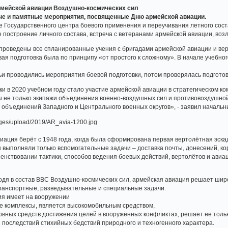
рмейской авиации Воздушно-космических сил
е и памятные мероприятия, посвященные Дню армейской авиации.
зе Государственного центра боевого применения и переучивания летного со
 построение личного состава, встреча с ветеранами армейской авиации, воз
 проведены все спланированные учения с бригадами армейской авиации и ве
ая подготовка была по принципу «от простого к сложному». В начале учебного
ьи проводились мероприятия боевой подготовки, потом проверялась подготов
ки в 2020 учебном году стало участие армейской авиации в стратегическом к
ы не только экипажи объединения военно-воздушных сил и противовоздушной
 объединений Западного и Центрального военных округов», - заявил начальн
иация берёт с 1948 года, когда была сформирована первая вертолётная эскад
выполняли только вспомогательные задачи – доставка почты, донесений, ко
нствовании тактики, способов ведения боевых действий, вертолётов и ави
одя в состав ВВС Воздушно-космических сил, армейская авиация решает шир
транспортные, разведывательные и специальные задачи.
ия имеет на вооружении
 комплексы, является высокомобильным средством,
новных средств достижения целей в вооружённых конфликтах, решает не толь
и последствий стихийных бедствий природного и техногенного характера.