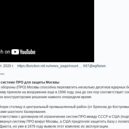
т. 2020 г.
https://function.mil.ru/news_page/count … 697@egNews
===
ой системе ПРО для защиты Москвы
обороны (ПРО) Москвы способна перехватить несколько десятков ядерных бо
тему приняли на вооружение еще в 1996 году, она до сих пор соответствует с
ее конструкторские решения намного опередили время.
скую столицу и центральный промышленный район (от Брянска до Костромы, о
ами шахтного базирования.
ответствии с договором об ограничении систем ПРО между СССР и США (подп
вернул систему ПРО вокруг Москвы, а США предпочли защитить базу с полиго
акота, но уже в 1976 году вывели этот комплекс из эксплуатации.