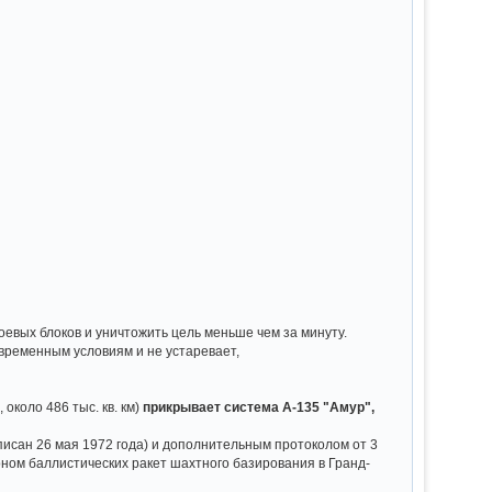
евых блоков и уничтожить цель меньше чем за минуту.
овременным условиям и не устаревает,
коло 486 тыс. кв. км)
прикрывает система А-135 "Амур",
исан 26 мая 1972 года) и дополнительным протоколом от 3
ном баллистических ракет шахтного базирования в Гранд-