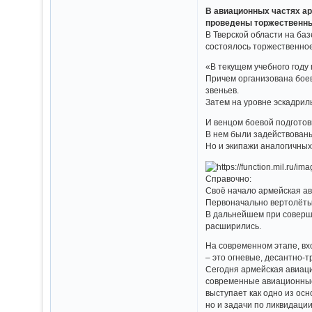
В авиационных частях а
проведены торжественны
В Тверской области на ба
состоялось торжественное
«В текущем учебного году
Причем организована боев
звеньев.
Затем на уровне эскадрил
И венцом боевой подготов
В нем были задействован
Но и экипажи аналогичных
Справочно:
Своё начало армейская ав
Первоначально вертолёты 
В дальнейшем при соверше
расширились.
На современном этапе, вх
– это огневые, десантно-
Сегодня армейская авиац
современные авиационные
выступает как одно из ос
но и задачи по ликвидаци