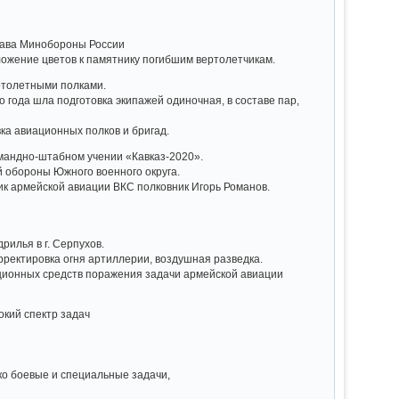
става Минобороны России
ложение цветов к памятнику погибшим вертолетчикам.
ртолетными полками.
 года шла подготовка экипажей одиночная, в составе пар,
ка авиационных полков и бригад.
омандно-штабном учении «Кавказ-2020».
 обороны Южного военного округа.
ик армейской авиации ВКС полковник Игорь Романов.
рилья в г. Серпухов.
рректировка огня артиллерии, воздушная разведка.
ационных средств поражения задачи армейской авиации
окий спектр задач
ко боевые и специальные задачи,