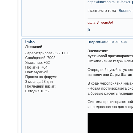
https://function.mil.ru/n
в контексте тема
Военно-
сила V правде!
0
imho
Поделиться
29.10.20 14:46
Лесничий
Эксклюзив:
Зарегистрирован
: 22.11.11
пуск новой противораке
Сообщений:
7003
Эксклюзивные кадры испы
Уважение:
+52
Позитив:
+64
Очередной пуск был успе
Пол:
Мужской
на полигоне Сары-Шаган 
Провел на форуме:
3 месяца 23 дня
В ходе мероприятия кома
Последний визит:
«Новая противоракета си
Сегодня 10:52
а боевые расчеты успешно
Система противоракетной
и предназначена для защи