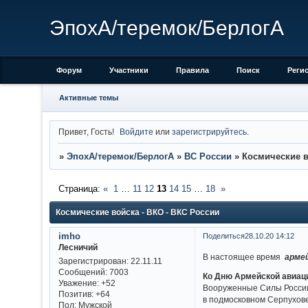
ЭпохА/теремок/БерлогА
Форум
Участники
Правила
Поиск
Реги
Активные темы
Привет, Гость!
Войдите
или
зарегистрируйтесь
.
»
ЭпохА/теремок/БерлогА
»
ВС России
»
Космические в
Страница:
«
1
…
11
12
13
14
15
…
18
»
Космические войска - ВКО - ВКС России
imho
Поделиться
28.10.20 14:12
Лесничий
В настоящее время
арме
Зарегистрирован
: 22.11.11
Сообщений:
7003
Ко Дню Армейской авиац
Уважение:
+52
Вооруженные Силы России 
Позитив:
+64
в подмосковном Серпухов
Пол:
Мужской