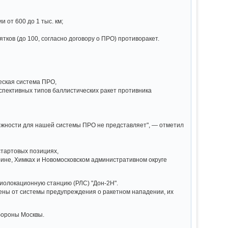
 от 600 до 1 тыс. км;
ков (до 100, согласно договору о ПРО) противоракет.
еская система ПРО,
спективных типов баллистических ракет противника
сложности для нашей системы ПРО не представляет", — отметил
стартовых позициях,
ине, Химках и Новомосковском административном округе
иолокационную станцию (РЛС) "Дон-2Н".
ены от системы предупреждения о ракетном нападении, их
бороны Москвы.