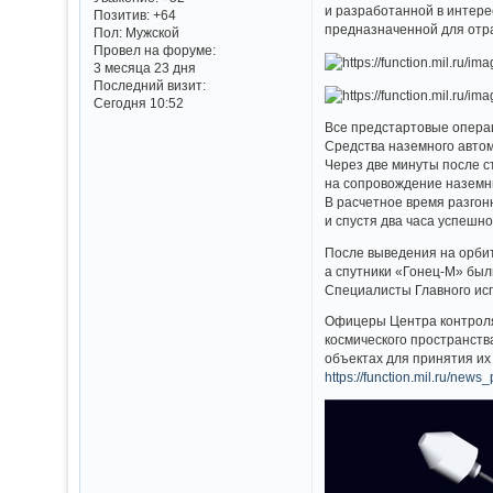
и разработанной в интер
Позитив:
+64
предназначенной для отр
Пол:
Мужской
Провел на форуме:
3 месяца 23 дня
Последний визит:
Сегодня 10:52
Все предстартовые опера
Средства наземного автом
Через две минуты после с
на сопровождение наземны
В расчетное время разгон
и спустя два часа успешн
После выведения на орби
а спутники «Гонец-М» был
Специалисты Главного исп
Офицеры Центра контроля 
космического пространств
объектах для принятия их
https://function.mil.ru/n