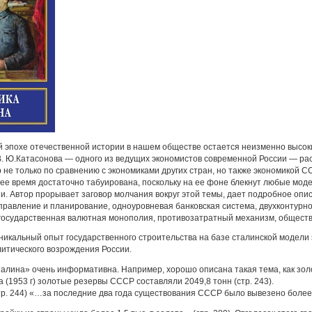
й эпохе отечественной истории в нашем обществе остается неизменно высоким,
В. Ю.Катасонова — одного из ведущих экономистов современной России — рас
 не только по сравнению с экономиками других стран, но также экономикой С
ее время достаточно табуирована, поскольку на ее фоне блекнут любые мод
. Автор прорывает заговор молчания вокруг этой темы, дает подробное опис
правление и планирование, одноуровневая банковская система, двухконтур
 государственная валютная монополия, противозатратный механизм, обществ
никальный опыт государственного строительства на базе сталинской модели
литического возрождения России.
алина» очень информативна. Например, хорошо описана такая тема, как зол
а (1953 г) золотые резервы СССР составляли 2049,8 тонн (стр. 243).
 (стр. 244) «…за последние два года существования СССР было вывезено более