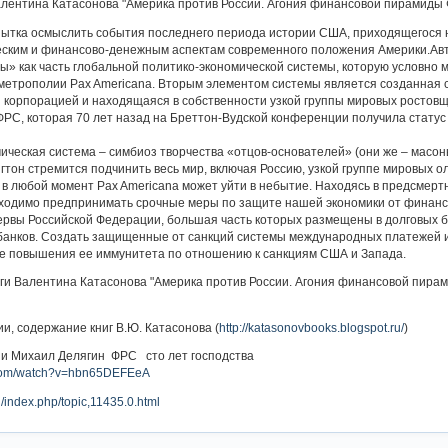
алентина Катасонова "Америка против России. Агония финансовой пирамиды 
пытка осмыслить события последнего периода истории США, приходящегося н
еским и финансово-денежным аспектам современного положения Америки.Авт
 как часть глобальной политико-экономической системы, которую условно м
метрополии Pax Americana. Вторым элементом системы является созданная с
корпорацией и находящаяся в собственности узкой группы мировых ростовщи
ФРС, которая 70 лет назад на Бреттон-Вудской конференции получила статус
ическая система – симбиоз творчества «отцов-основателей» (они же – мас
тон стремится подчинить весь мир, включая Россию, узкой группе мировых о
 в любой момент Pax Americana может уйти в небытие. Находясь в предсмертно
бходимо предпринимать срочные меры по защите нашей экономики от финансо
вы Российской Федерации, большая часть которых размещены в долговых бу
 банков. Создать защищенные от санкций системы международных платежей 
ие повышения ее иммунитета по отношению к санкциям США и Запада.
ги Валентина Катасонова "Америка против России. Агония финансовой пира
и, содержание книг В.Ю. Катасонова (
http://katasonovbooks.blogspot.ru/
)
 и Михаил Делягин ФРС сто лет господства
.com/watch?v=hbn65DEFEeA
u/index.php/topic,11435.0.html