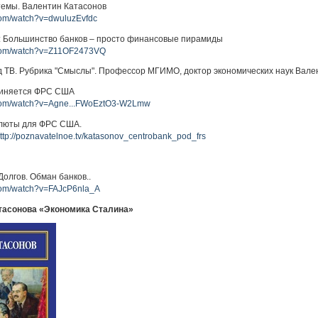
темы. Валентин Катасонов
com/watch?v=dwuluzEvfdc
: Большинство банков – просто финансовые пирамиды
.com/watch?v=Z11OF2473VQ
 ТВ. Рубрика "Смыслы". Профессор МГИМО, доктор экономических наук Вален
чиняется ФРС США
.com/watch?v=Agne...FWoEztO3-W2Lmw
алюты для ФРС США.
ttp://poznavatelnoe.tv/katasonov_centrobank_pod_frs
олгов. Обман банков..
.com/watch?v=FAJcP6nla_A
атасонова «Экономика Сталина»