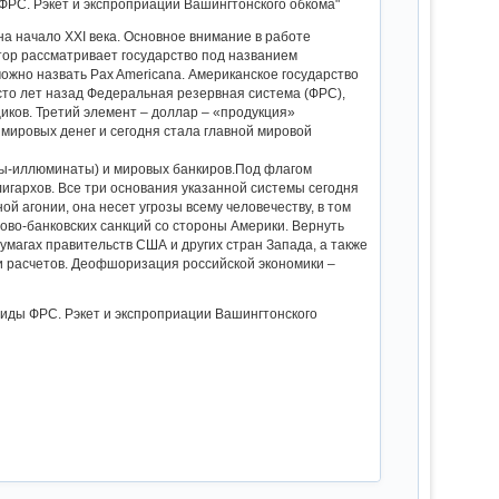
ФРС. Рэкет и экспроприации Вашингтонского обкома"
а начало XXI века. Основное внимание в работе
ор рассматривает государство под названием
ожно назвать Pax Americana. Американское государство
то лет назад Федеральная резервная система (ФРС),
ков. Третий элемент – доллар – «продукция»
 мировых денег и сегодня стала главной мировой
оны-иллюминаты) и мировых банкиров.Под флагом
лигархов. Все три основания указанной системы сегодня
й агонии, она несет угрозы всему человечеству, в том
во-банковских санкций со стороны Америки. Вернуть
магах правительств США и других стран Запада, а также
и расчетов. Деофшоризация российской экономики –
миды ФРС. Рэкет и экспроприации Вашингтонского