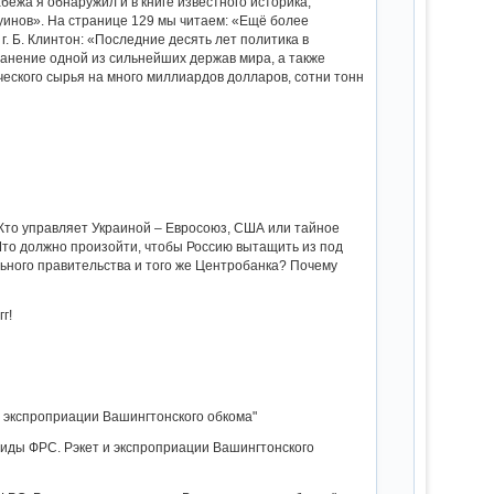
рабежа я обнаружил и в книге известного историка,
инов». На странице 129 мы читаем: «Ещё более
. Б. Клинтон: «Последние десять лет политика в
ранение одной из сильнейших держав мира, а также
еского сырья на много миллиардов долларов, сотни тонн
 Кто управляет Украиной – Евросоюз, США или тайное
Что должно произойти, чтобы Россию вытащить из под
ьного правительства и того же Центробанка? Почему
г!
 экспроприации Вашингтонского обкома"
миды ФРС. Рэкет и экспроприации Вашингтонского