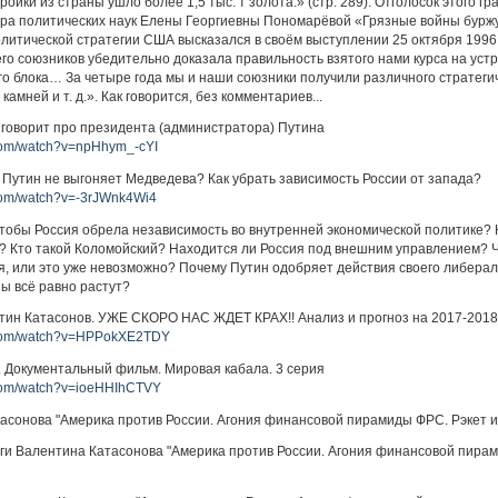
ройки из страны ушло более 1,5 тыс. т золота.» (стр. 289). Отголосок этого г
ора политических наук Елены Георгиевны Пономарёвой «Грязные войны буржу
литической стратегии США высказался в своём выступлении 25 октября 1996 г
о союзников убедительно доказала правильность взятого нами курса на уст
о блока… За четыре года мы и наши союзники получили различного стратегич
камней и т. д.». Как говорится, без комментариев...
говорит про президента (администратора) Путина
.com/watch?v=npHhym_-cYI
 Путин не выгоняет Медведева? Как убрать зависимость России от запада?
.com/watch?v=-3rJWnk4Wi4
чтобы Россия обрела независимость во внутренней экономической политике?
? Кто такой Коломойский? Находится ли Россия под внешним управлением? 
, или это уже невозможно? Почему Путин одобряет действия своего либерал
ны всё равно растут?
тин Катасонов. УЖЕ СКОРО НАС ЖДЕТ КРАХ!! Анализ и прогноз на 2017-2018г
e.com/watch?v=HPPokXE2TDY
 Документальный фильм. Мировая кабала. 3 серия
.com/watch?v=ioeHHIhCTVY
асонова "Америка против России. Агония финансовой пирамиды ФРС. Рэкет и
ги Валентина Катасонова "Америка против России. Агония финансовой пира