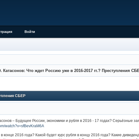
страция
Войти
. Катасонов: Что ждет Россию уже в 2016-2017 гг.? Преступления СБ
тупления СБЕР
сонов – Будущее России, экономики и рубля в 2016 - 17 годах? Серьёзные за
.com/watch?v=sfBevKraM6A
 в конце 2016 года? Какой будет курс рубля в концу 2016 года? Какие дивиде