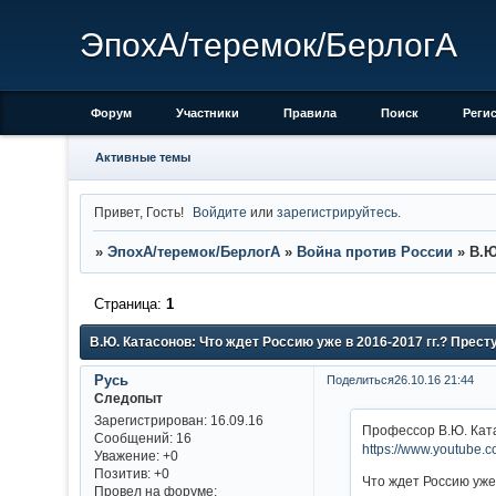
ЭпохА/теремок/БерлогА
Форум
Участники
Правила
Поиск
Реги
Активные темы
Привет, Гость!
Войдите
или
зарегистрируйтесь
.
»
ЭпохА/теремок/БерлогА
»
Война против России
»
В.Ю
Страница:
1
В.Ю. Катасонов: Что ждет Россию уже в 2016-2017 гг.? Прес
Русь
Поделиться
26.10.16 21:44
Следопыт
Зарегистрирован
: 16.09.16
Профессор В.Ю. Ката
Сообщений:
16
https://www.youtube
Уважение:
+0
Позитив:
+0
Что ждет Россию уже
Провел на форуме: