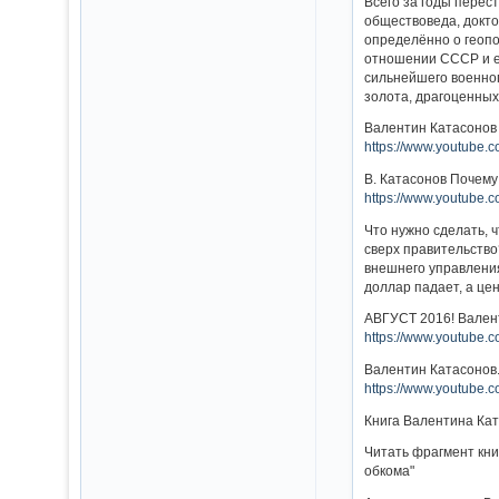
Всего за годы перест
обществоведа, докт
определённо о геопо
отношении СССР и ег
сильнейшего военног
золота, драгоценных 
Валентин Катасонов 
https://www.youtube
В. Катасонов Почему
https://www.youtube
Что нужно сделать, 
сверх правительство
внешнего управления
доллар падает, а це
АВГУСТ 2016! Вален
https://www.youtub
Валентин Катасонов.
https://www.youtube
Книга Валентина Кат
Читать фрагмент кни
обкома"