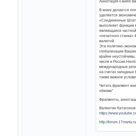
Аннотация к книге В
В книге делается по
уделяется экономич
«Соединенные Штаты»
выполняет функции 
являющаяся частной 
«печатного станка» 
валютой.
Эта политико-эконом
глобализации Вашинг
крайне неустойчивы,
числе и России.Нео
международные резер
на счетах западных
также важное услов
Читать фрагмент кни
обкома"
Фрагменты, аннотаци
Валентин Катасонов
https://www.youtube
http://forum.17marta.r