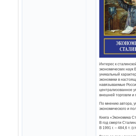
Интерес к сталинско
экономических наук 
уникальный характер
экономики в настоящ
навязываемые России
централизованное у
внешней торговли и
По мнению автора, у
экономического и по
Книга «Экономика Ст
В год смерти Сталин
В 1991 г. – 484,6 т.