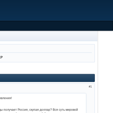
ЕР
1
явления!
нды получает Россия, скупая доллар? Вся суть мировой