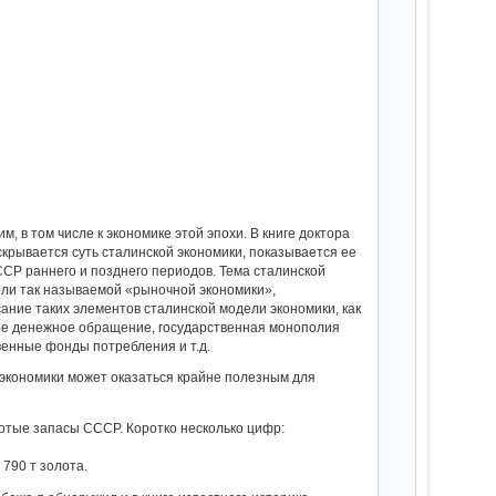
 в том числе к экономике этой эпохи. В книге доктора
крывается суть сталинской экономики, показывается ее
ССР раннего и позднего периодов. Тема сталинской
ели так называемой «рыночной экономики»,
ание таких элементов сталинской модели экономики, как
ное денежное обращение, государственная монополия
енные фонды потребления и т.д.
 экономики может оказаться крайне полезным для
отые запасы СССР. Коротко несколько цифр:
 790 т золота.