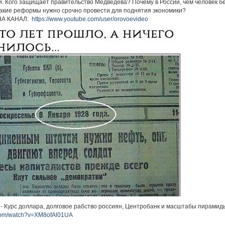
и. Кого защищает правительство Медведева? Почему в России, чем человек бе
Какие реформы нужно срочно провести для поднятия экономики?
А КАНАЛ:
https://www.youtube.com/user/orovoevideo
- Курс доллара, долговое рабство россиян, Центробанк и масштабы пирамид
.com/watch?v=XM8ofAl01UA