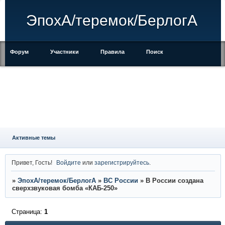
ЭпохА/теремок/БерлогА
Форум
Участники
Правила
Поиск
Регистрация
Войти
Активные темы
Привет, Гость!
Войдите
или
зарегистрируйтесь
.
»
ЭпохА/теремок/БерлогА
»
ВС России
»
В России создана
сверхзвуковая бомба «КАБ-250»
Страница:
1