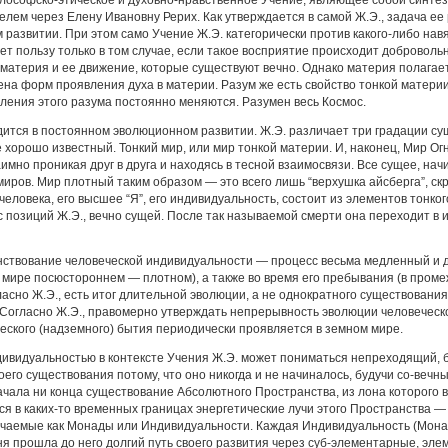
лем через Елену Ивановну Рерих. Как утверждается в самой Ж.Э., задача ее 
м развитии. При этом само Учение Ж.Э. категорически против какого-либо нав
ет пользу только в том случае, если такое восприятие происходит доброволь
ь материя и ее движение, которые существуют вечно. Однако материя полагае
ена форм проявления духа в материи. Разум же есть свойство тонкой матери
ения этого разума постоянно меняются. Разумен весь Космос.
ится в постоянном эволюционном развитии. Ж.Э. различает три градации су
хорошо известный. Тонкий мир, или мир тонкой материи. И, наконец, Мир Ог
имно проникая друг в друга и находясь в тесной взаимосвязи. Все сущее, нач
миров. Мир плотный таким образом — это всего лишь “верхушка айсберга”, ск
еловека, его высшее “Я”, его индивидуальность, состоит из элементов тонко
 с позиций Ж.Э., вечно сущей. После так называемой смерти она переходит в
нствование человеческой индивидуальности — процесс весьма медленный и д
в мире посюстороннем — плотном), а также во время его пребывания (в пром
ласно Ж.Э., есть итог длительной эволюции, а не однократного существовани
 Согласно Ж.Э., правомерно утверждать непрерывность эволюции человечес
ского (надземного) бытия периодически проявляется в земном мире.
ивидуальностью в контексте Учения Ж.Э. может пониматься непреходящий, 
его существования потому, что оно никогда и не начиналось, будучи со-вечны
ачала ни конца существование Абсолютного Пространства, из лона которого в
ся в каких-то временных границах энергетические лучи этого Пространства
ачаемые как Монады или Индивидуальности. Каждая Индивидуальность (Монад
я прошла до него долгий путь своего развития через суб-элементарные, эл