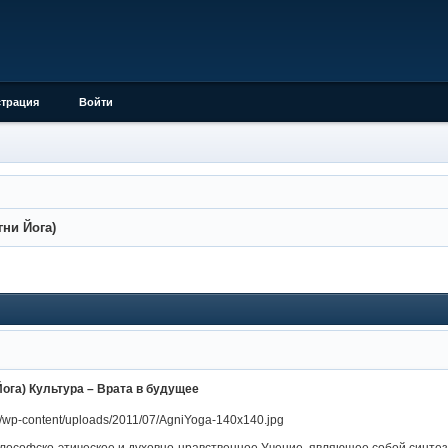
страция
Войти
гни Йога)
Йога) Культура – Врата в будущее
офско-этическое и духовно-нравственное Учение, являющее собой синтез м