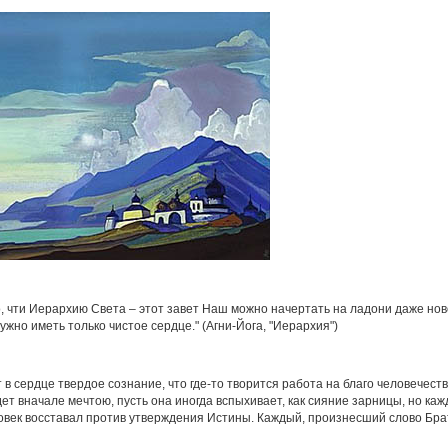
го, чти Иерархию Света – этот завет Наш можно начертать на ладони даже нов
ужно иметь только чистое сердце." (Агни-Йога, "Иерархия")
т в сердце твердое сознание, что где-то творится работа на благо человечес
дет вначале мечтою, пусть она иногда вспыхивает, как сияние зарницы, но ка
овек восставал против утверждения Истины. Каждый, произнесший слово Брат, 