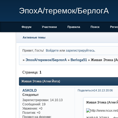
ЭпохА/теремок/БерлогА
Форум
Участники
Правила
Поиск
Реги
Активные темы
Привет, Гость!
Войдите
или
зарегистрируйтесь
.
»
ЭпохА/теремок/БерлогА
»
Berloga51
»
Живая Этика (А
Страница:
1
Живая Этика (Агни Йога)
ASKOLD
Поделиться
14.10.13 20:06
Следопыт
Зарегистрирован
: 14.10.13
Живая Этика (Агни 
Сообщений:
19
Уважение:
+0
Позитив:
+0
Провел на форуме:
ЖИВАЯ ЭТИКА— филос