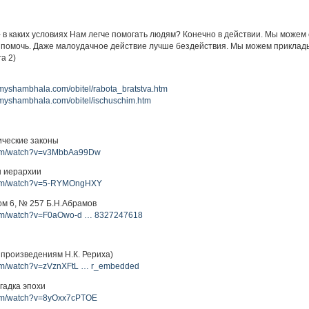
 - в каких условиях Нам легче помогать людям? Конечно в действии. Мы можем
 помочь. Даже малоудачное действие лучше бездействия. Мы можем прикладыв
га 2)
.myshambhala.com/obitel/rabota_bratstva.htm
.myshambhala.com/obitel/ischuschim.htm
ические законы
com/watch?v=v3MbbAa99Dw
н иерархии
.com/watch?v=5-RYMOngHXY
 Том 6, № 257 Б.Н.Абрамов
com/watch?v=F0aOwo-d … 8327247618
о произведениям Н.К. Рериха)
com/watch?v=zVznXFtL … r_embedded
гадка эпохи
com/watch?v=8yOxx7cPTOE