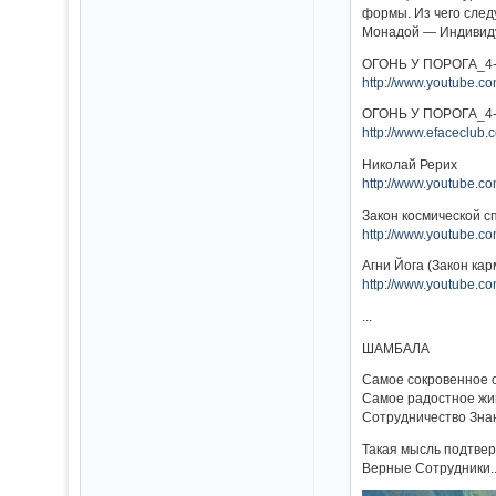
формы. Из чего следу
Монадой — Индивидуа
ОГОНЬ У ПОРОГА_4
http://www.youtube.c
ОГОНЬ У ПОРОГА_4
http://www.efaceclub.
Николай Рерих
http://www.youtube.c
Закон космической с
http://www.youtube.
Агни Йога (Закон кар
http://www.youtube.
...
ШАМБАЛА
Самое сокровенное 
Самое радостное жив
Сотрудничество Зна
Такая мысль подтверж
Верные Сотрудники.