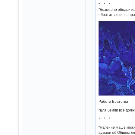
* * *
"Безмерно ободрител
обратиться по напр
Работа Братства
"Для Земли все долж
* * *
"Явление Наше можно
думали об Общем Благ