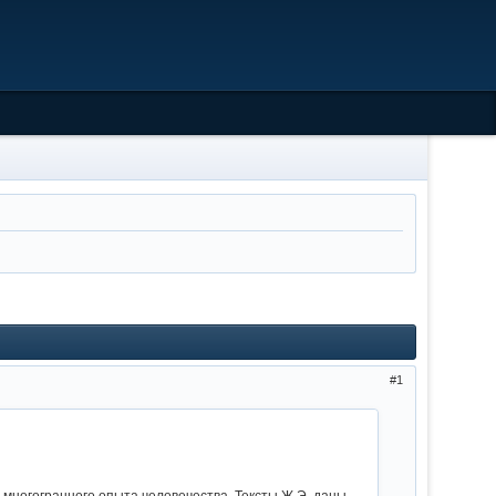
1
ногогранного опыта человечества. Тексты Ж.Э. даны