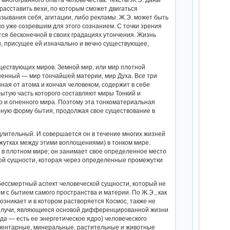
расставить вехи, по которым сможет двигаться
язывания себя, агитации, либо рекламы. Ж.Э. может быть
но уже созревшим для этого сознанием. С точки зрения
тся бесконечной в своих градациях утончения. Жизнь
и, присущее ей изначально и вечно существующее,
ществующих миров. Земной мир, или мир плотной
ненный — мир тончайшей материи, мир Духа. Все три
иная от атома и кончая человеком, содержит в себе
рытую часть которого составляют миры Тонкий и
го и огненного мира. Поэтому эта тонкоматериальная
 иную форму бытия, продолжая свое существование в
лительный. И совершается он в течение многих жизней
ежутках между этими воплощениями) в тонком мире.
я в плотном мире; он занимает свое определенное место
кой сущности, которая через определенные промежутки
бессмертный аспект человеческой сущности, который не
м с бытием самого пространства и материи. По Ж.Э., как
озникает и в котором растворяется Космос, также не
 — лучи, являющиеся основой дифференцированной жизни
а — есть ее энергетическое ядро) человеческого
ементарные, минеральные, растительные и животные