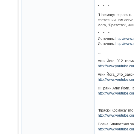
* * *
"Нас могут спросить
состоянии нам легче
Йога, "Братство", кни
* * *
Источник:
http://www
Источник:
http://www
...
Агни Йога_012_косм
http://www.youtube.
Агни Йога_045_зако
http://www.youtube
!!! Грани Агни Йоги.
http://www.youtube.
...
"Краски Космоса" (п
http://www.youtube.
Елена Блаватская за
http://www.youtube.