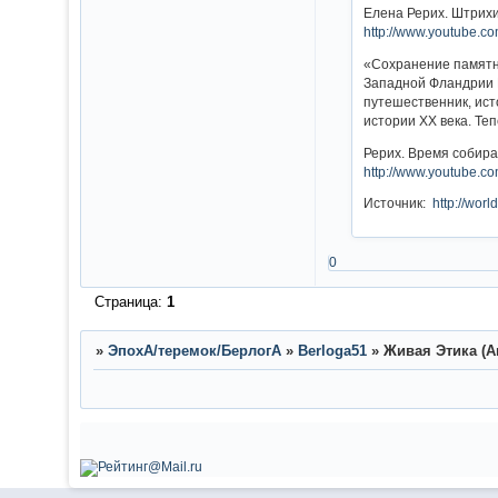
Елена Рерих. Штрихи
http://www.youtube.
«Сохранение памятни
Западной Фландрии Б
путешественник, ист
истории XX века. Теп
Рерих. Время собира
http://www.youtube.c
Источник:
http://wo
0
Страница:
1
»
ЭпохА/теремок/БерлогА
»
Berloga51
»
Живая Этика (А