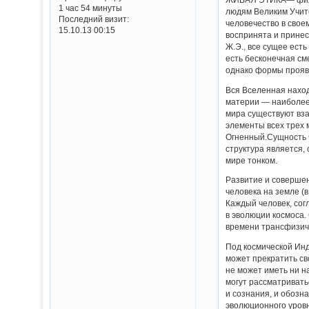
1 час 54 минуты
людям Великим Учите
Последний визит:
человечество в свое
15.10.13 00:15
воспринята и принес
Ж.Э., все сущее ест
есть бесконечная см
однако формы проявл
Вся Вселенная наход
материи — наиболее 
мира существуют вза
элементы всех трех 
Огненный.Сущность ч
структура является,
мире тонком.
Развитие и соверше
человека на земле (
Каждый человек, сог
в эволюции космоса.
времени трансфизиче
Под космической Инд
может прекратить сво
не может иметь ни н
могут рассматривать
и сознания, и обозн
эволюционного уровн