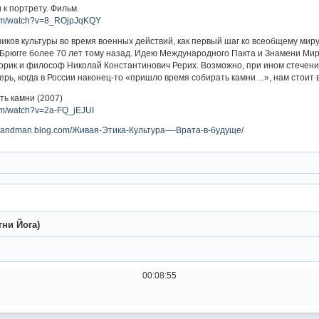
 к портрету. Фильм.
com/watch?v=8_ROjpJqKQY
ков культуры во время военных действий, как первый шаг ко всеобщему миру 
рюгге более 70 лет тому назад. Идею Международного Пакта и Знамени Мир
орик и философ Николай Константинович Рерих. Возможно, при ином стечении
ерь, когда в России наконец-то «пришло время собирать камни ...», нам стои
ть камни (2007)
om/watch?v=2a-FQ_jEJUI
rldandman.blog.com/Живая-Этика-Культура-–-Врата-в-будуще/
гни Йога)
00:08:56