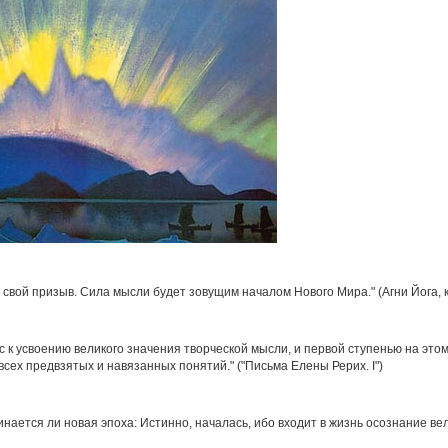
 свой призыв. Сила мысли будет зовущим началом Нового Мира." (Агни Йога, к
с к усвоению великого значения творческой мысли, и первой ступенью на 
всех предвзятых и навязанных понятий." ("Письма Елены Рерих. I")
инается ли новая эпоха: Истинно, началась, ибо входит в жизнь осознание ве