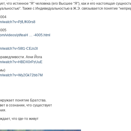
ет, что истинное “Я” человека (его Высшее “Я”), как и его настоящая сущност
льностью”. Также с Индивидуальностью в Ж.Э. связывается понятие “непрер
-004
om/watch?v=PjfLfKl0rs8
-005
com/videos/yt/teaH … -4005.html
om/watch?v=58t1-CEzs3I
праведливости. Агни Йога
com/watch?v=HBDX0rPzUuE
мы)
com/watch?v=Wy2Gk72bb7M
окружает понятие Братства.
ет в сознании, что существует
ния.
дает, что где-то живут
.