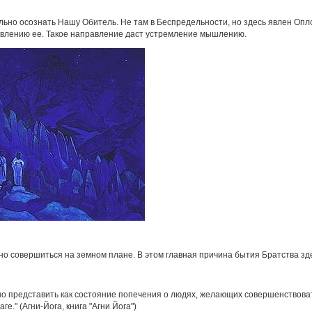
ьно осознать Нашу Обитель. Не там в Беспредельности, но здесь явлен Опло
авлению ее. Такое направление даст устремление мышлению.
но совершиться на земном плане. В этом главная причина бытия Братства здес
 представить как состояние попечения о людях, желающих совершенствоват
е." (Агни-Йога, книга "Агни Йога")