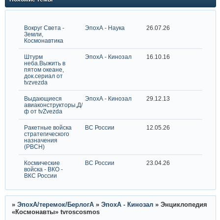
Вокруг Света -
ЭпохА - Наука
26.07.26
Земли,
Космонавтика
Штурм
ЭпохА - Кинозал
16.10.16
неба.Выжить в
пятом океане,
док.сериал от
tvzvezda
Выдающиеся
ЭпохА - Кинозал
29.12.13
авиаконструкторы,Д/
ф от tvZvezda
Ракетные войска
ВС России
12.05.26
стратегического
назначения
(РВСН)
Космические
ВС России
23.04.26
войска - ВКО -
ВКС России
»
ЭпохА/теремок/БерлогА
»
ЭпохА - Кинозал
»
Энциклопедия
«Космонавты» tvroscosmos