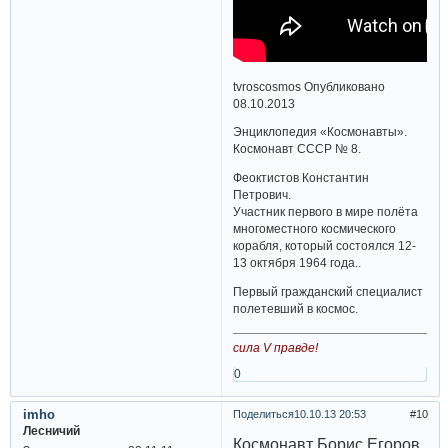
tvroscosmos Опубликовано
08.10.2013
Энциклопедия «Космонавты».
Космонавт СССР № 8.
Феоктистов Константин
Петрович.
Участник первого в мире полёта
многоместного космического
корабля, который состоялся 12-
13 октября 1964 года..
Первый гражданский специалист
полетевший в космос.
сила V правде!
0
imho
Поделиться
10.10.13 20:53
10
Лесничий
Космонавт Борис Егоров