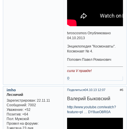
tvroscosmos Опубликовано
04.10.2013
Энциклопедия "Космонавты".
Космонавт № 4.
Попович Павел Романович
сила V правде!
0
imho
Поделиться
04.10.13 12:07
6
Лесничий
Валерий Быковский
Зарегистрирован
: 22.11.11
Сообщений:
7002
http://www.youtube.com/watch?
Уважение:
+52
feature=pl … DY8ueO8R0A
Позитив:
+64
Пол:
Мужской
Провел на форуме:
3 месяца 23 дня