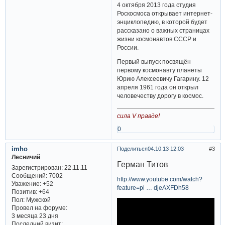
4 октября 2013 года студия
Роскосмоса открывает интернет-
энциклопедию, в которой будет
рассказано о важных страницах
жизни космонавтов СССР и
России.
Первый выпуск посвящён
первому космонавту планеты
Юрию Алексеевичу Гагарину. 12
апреля 1961 года он открыл
человечеству дорогу в космос.
сила V правде!
0
imho
Поделиться
04.10.13 12:03
3
Лесничий
Герман Титов
Зарегистрирован
: 22.11.11
Сообщений:
7002
http://www.youtube.com/watch?
Уважение:
+52
feature=pl … djeAXFDh58
Позитив:
+64
Пол:
Мужской
Провел на форуме:
3 месяца 23 дня
Последний визит: