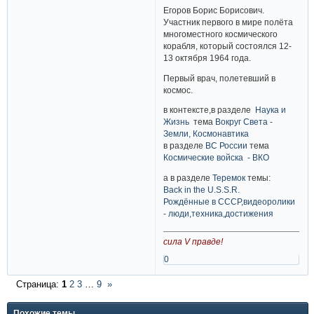
Егоров Борис Борисович.
Участник первого в мире полёта
многоместного космического
корабля, который состоялся 12-
13 октября 1964 года.
Первый врач, полетевший в
космос.
в контексте,в разделе
Наука и
Жизнь
тема
Вокруг Света -
Земли, Космонавтика
в разделе
ВС России
тема
Космические войска - ВКО
а в разделе
Теремок
темы:
Back in the U.S.S.R.
Рождённые в СССР,видеоролики
- люди,техника,достижения
сила V правде!
0
Страница:
1
2
3
…
9
»
Похожие темы