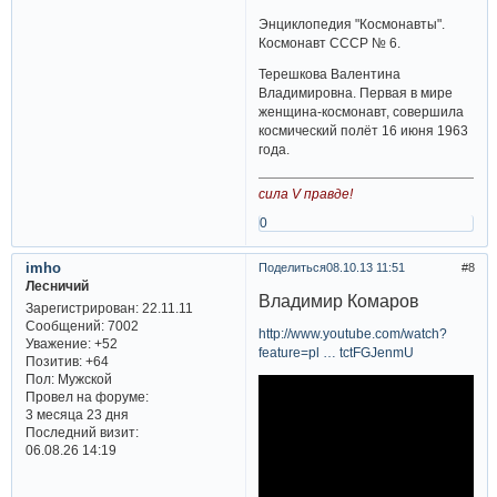
Энциклопедия "Космонавты".
Космонавт СССР № 6.
Терешкова Валентина
Владимировна. Первая в мире
женщина-космонавт, совершила
космический полёт 16 июня 1963
года.
сила V правде!
0
imho
Поделиться
08.10.13 11:51
8
Лесничий
Владимир Комаров
Зарегистрирован
: 22.11.11
Сообщений:
7002
http://www.youtube.com/watch?
Уважение:
+52
feature=pl … tctFGJenmU
Позитив:
+64
Пол:
Мужской
Провел на форуме:
3 месяца 23 дня
Последний визит:
06.08.26 14:19