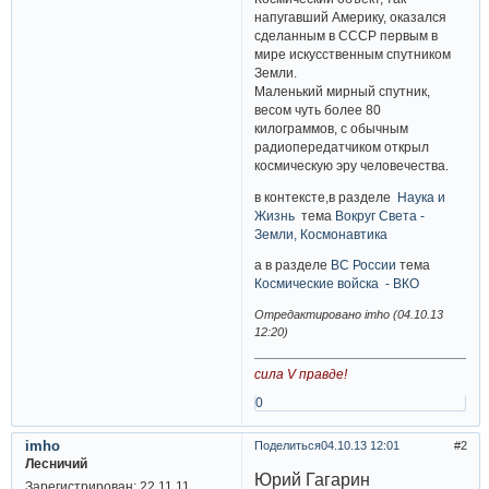
напугавший Америку, оказался
сделанным в СССР первым в
мире искусственным спутником
Земли.
Маленький мирный спутник,
весом чуть более 80
килограммов, с обычным
радиопередатчиком открыл
космическую эру человечества.
в контексте,в разделе
Наука и
Жизнь
тема
Вокруг Света -
Земли, Космонавтика
а в разделе
ВС России
тема
Космические войска - ВКО
Отредактировано imho (04.10.13
12:20)
сила V правде!
0
imho
Поделиться
04.10.13 12:01
2
Лесничий
Юрий Гагарин
Зарегистрирован
: 22.11.11