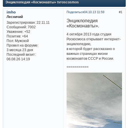
Энциклопедия «Космонавты» tvroscosmos
imho
Поделиться
04.10.13 11:59
1
Лесничий
Энциклопедия
Зарегистрирован
: 22.11.11
«Космонавты».
Сообщений:
7002
Уважение:
+52
4 октября 2013 года студия
Позитив:
+64
Роскосмоса открывает интернет-
Пол:
Мужской
энциклопедию,
Провел на форуме:
в которой будет рассказано о
3 месяца 23 дня
важных страницах жизни
Последний визит:
космонавтов СССР и России.
06.08.26 14:19
===========