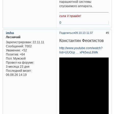
парашютной системы
спускаемого аппарата.
сила V правде!
0
imho
Поделиться
09.10.13 11:37
9
Лесничий
Константин Феоктистов
Зарегистрирован
: 22.11.11
Сообщений:
7002
http://www.youtube.com/watch?
Уважение:
+52
list=UUOcp … xPk5euL6Wk
Позитив:
+64
Пол:
Мужской
Провел на форуме:
3 месяца 23 дня
Последний визит:
06.08.26 14:19