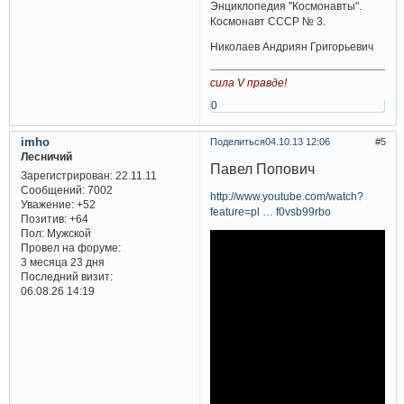
Энциклопедия "Космонавты".
Космонавт СССР № 3.
Николаев Андриян Григорьевич
сила V правде!
0
imho
Поделиться
04.10.13 12:06
5
Лесничий
Павел Попович
Зарегистрирован
: 22.11.11
Сообщений:
7002
http://www.youtube.com/watch?
Уважение:
+52
feature=pl … f0vsb99rbo
Позитив:
+64
Пол:
Мужской
Провел на форуме:
3 месяца 23 дня
Последний визит:
06.08.26 14:19