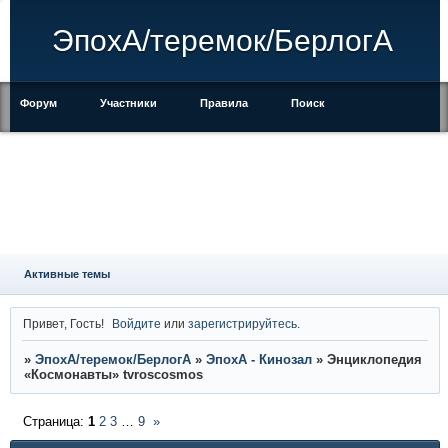
ЭпохА/теремок/БерлогА
Форум
Участники
Правила
Поиск
Регистрация
Войти
Активные темы
Привет, Гость!
Войдите
или
зарегистрируйтесь
.
»
ЭпохА/теремок/БерлогА
»
ЭпохА - Кинозал
»
Энциклопедия
«Космонавты» tvroscosmos
Страница:
1
2
3
…
9
»