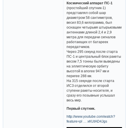
Космический аппарат ПС-1
(простейший спутник-1)
представлял собой шар
диаметром 58 сантиметров,
весил 83,6 килограмма, был
оснащен четырьмя штырьковыми
антеннами длиной 2,4 и 2,9
метра для передачи сигналов
работающих от батареек
передатчиков.
Через 295 секунд после старта
ПС-1 и центральный блок ракеты
весом 7,5 тонны были выведены
на эллиптическую орбиту
высотой в апогее 947 км и
перигее 288 км.
На 315 секунде после старта
ИСЗ отделился от второй
ступени ракеты-носителя, и
сразу его позывные услышал
весь мир.
Первый спутник.
http://www.youtube.com/watch?
feature=pl … xKUtAD4Jgs