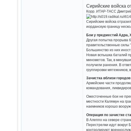
Сирийские войска о
Корр. ИТАР-ТАСС Дмитрий
Сирийские войска отразили
иорданскую границу неско
Бои у предместий Адра, 
Другая попытка прорыва б
правительственные силы "
Большинство из них инос
Новая вспышка баталий пр
минометов. Так, в минувш
получили ранения. В отве
группировки мятежников, 
Зачистка вблизи городов
Армейские части продолжаю
командования, ликвидиров
Ожесточенные бои не прек
местности Калямун на гра
наемников хорошо вооруже
Операция по зачистке ст
В Алеппо на севере стра
Перестрелки идут вокруг 
контролируют военнослужа