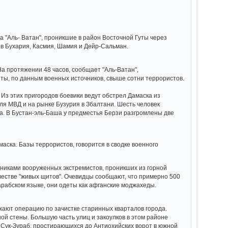
а "Аль- Ватан", проникшие в район Восточной Гуты через
ов Бухария, Касмия, Шамия и Дейр-Сальман.
а протяжении 48 часов, сообщает "Аль-Ватан",
ты, по данным военных источников, свыше сотни террористов.
Из этих пригородов боевики ведут обстрел Дамаска из
ля МВД и на рынке Бузурия в Збалтани. Шесть человек
а. В Бустан-эль-Баша у предместья Берзи разгромлены две
маска. Базы террористов, говорится в сводке военного
никами вооруженных экстремистов, проникших из горной
ачестве "живых щитов". Очевидцы сообщают, что примерно 500
арабском языке, они одеты как афганские моджахеды.
ают операцию по зачистке старинных кварталов города.
ой стены. Большую часть улиц и закоулков в этом районе
 Сук-Зураб, простирающихся до Антиохийских ворот в южной