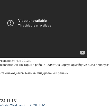
иковано 24 Ноя 2013 г.
в поселке Ан-Наккарин в районе Теллят Аз-Зарзур армейцами была обнаруж
е там находились, были ликвидированы и ранены.
24.11.13"
om/watch?feature=pl … X52tTUrUPo