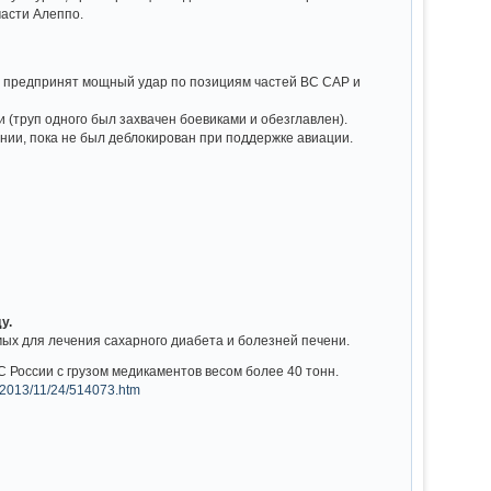
части Алеппо.
ыл предпринят мощный удар по позициям частей ВС САР и
 (труп одного был захвачен боевиками и обезглавлен).
ении, пока не был деблокирован при поддержке авиации.
у.
мых для лечения сахарного диабета и болезней печени.
 России с грузом медикаментов весом более 40 тонн.
5/2013/11/24/514073.htm