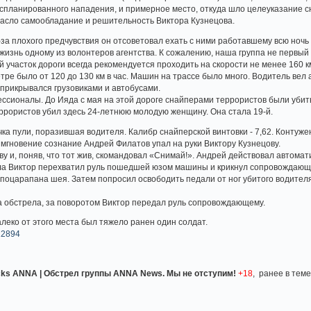
спланированного нападения, и примерное место, откуда шло целеуказание с
пасло самообладание и решительность Виктора Кузнецова.
-за плохого предчувствия он отсоветовал ехать с ними работавшему всю ноч
о жизнь одному из волонтеров агентства. К сожалению, наша группа не первы
участок дороги всегда рекомендуется проходить на скорости не менее 160 км
тре было от 120 до 130 км в час. Машин на трассе было много. Водитель вел
прикрывался грузовиками и автобусами.
сионалы. До Ияда с мая на этой дороге снайперами террористов были убиты
еррористов убил здесь 24-летнюю молодую женщину. Она стала 19-й.
ка пули, поразившая водителя. Калибр снайперской винтовки - 7,62. Контуж
а мгновение сознание Андрей Филатов упал на руки Виктору Кузнецову.
ву и, поняв, что тот жив, скомандовал «Снимай!». Андрей действовал автомат
сла Виктор перехватил руль пошедшей юзом машины и крикнул сопровождающе
оцарапана шея. Затем попросил освободить педали от ног убитого водителя
а обстрела, за поворотом Виктор передал руль сопровождающему.
леко от этого места был тяжело ранен один солдат.
/12894
tacks ANNA | Обстрел группы ANNA News. Мы не отступим!
+18
, ранее в теме