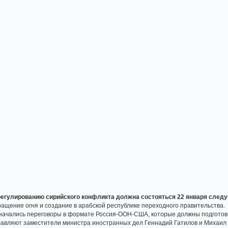
регулированию сирийского конфликта должна состояться 22 января след
ращение огня и создание в арабской республике переходного правительства.
е начались переговоры в формате Россия-ООН-США, которые должны подгото
лавляют заместители министра иностранных дел Геннадий Гатилов и Михаил 