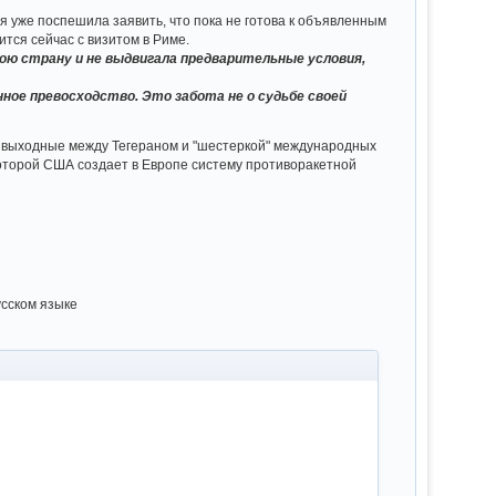
я уже поспешила заявить, что пока не готова к объявленным
тся сейчас с визитом в Риме.
ою страну и не выдвигала предварительные условия,
нное превосходство. Это забота не о судьбе своей
е выходные между Тегераном и "шестеркой" международных
 которой США создает в Европе систему противоракетной
усском языке
в