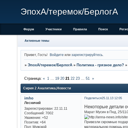
ЭпохА/теремок/БерлогА
Форум
Участники
Правила
Поиск
Реги
Активные темы
Привет, Гость!
Войдите
или
зарегистрируйтесь
.
»
ЭпохА/теремок/БерлогА
»
Политика - грязное дело?
Страница:
«
1
…
19
20
21
22
23
…
51
»
Сирия 2 Аналитика,Новости
imho
Поделиться
25.11.13 12:05
Лесничий
Некоторые детали о
Зарегистрирован
: 22.11.11
Марат Мусин в Пнд, 25/11/
Сообщений:
7002
Уважение:
+52
Привезли скромные подар
Позитив:
+64
материальную помощь его 
Пол:
Мужской