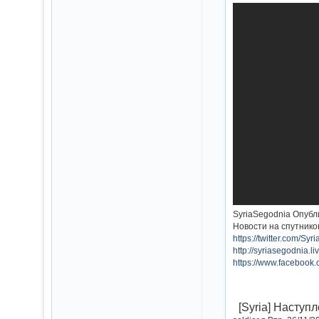
SyriaSegodnia Опубл
Новости на спутнико
https://twitter.com/Sy
http://syriasegodnia.l
https://www.facebook
[Syria] Наступл