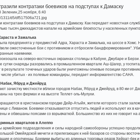
тразили контратаки боевиков на подступах к Дамаску
 Зеленин,25 ноября, 6:40
 контратаки боевиков на подступах к Дамаску. Как передает новостная служб
лько тысяч джихадистов напали на армейские блокпосты у населенных пункт
Хараста и Замалька
ыла предпринята у предместий Адра, Хараста и Замалька, на шоссе в Хомс. Н
вели ожесточенные бои с противником и отбросили бандформирования". Уби
транные наемники.
оизошла на северо-восточных окраинах столицы в Кабуне, Джубаре и Берзи. 
ие сутки снаряды разорвались в промышленном квартале Аш-Шагер, у госпита
т в результате точечных ударов были уничтожены огневые позиции противник
в числе убитых - их полевые командиры, передает информагентство САНА.
 Набак, Ябруд и Джейруд
т зачистку местности вблизи городов Набак, Ябруд и Джейруд, в 80 км от Да
аны на трех фермах и на высоте Теллет-эль-Мулухи.
ращаются в христианском городке Дейр-Атыйя, жители которого стали залож
нице с Ливаном. Боевики отказываются отпустить людей и используют их в к
ны и обвешаны поясами со взрывчаткой. Большинство из них не говорит на 
аринных кварталов в Алеппо
ны армейские подразделения и силы народной самообороны успешно продолж
Большой Омейядской мечети и прилегающих к ней базаров со стороны восточн
щие и ополченцы. Боевики выбиты из длинных торговых рядов Хейрат-бек и