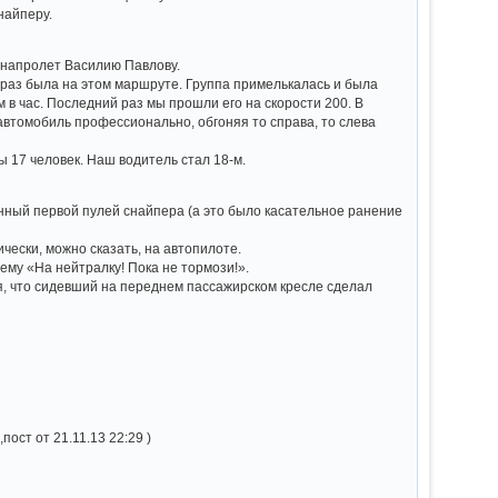
найперу.
ь напролет Василию Павлову.
й раз была на этом маршруте. Группа примелькалась и была
 в час. Последний раз мы прошли его на скорости 200. В
 автомобиль профессионально, обгоняя то справа, то слева
 17 человек. Наш водитель стал 18-м.
енный первой пулей снайпера (а это было касательное ранение
ически, можно сказать, на автопилоте.
му «На нейтралку! Пока не тормози!».
, что сидевший на переднем пассажирском кресле сделал
,пост от 21.11.13 22:29 )