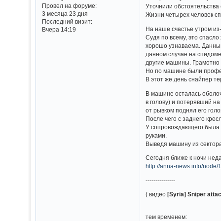
Провел на форуме:
Уточнили обстоятельства 
3 месяца 23 дня
Жизни четырех человек с
Последний визит:
На наше счастье утром из
Вчера 14:19
Судя по всему, это спасл
хорошо узнаваема. Данный 
данном случае на спидоме
другие машины. Грамотно 
Но по машине были профес
В этот же день снайпер т
В машине осталась оболоч
в голову) и потерявший н
от рывком поднял его голо
После чего с заднего кре
У сопровождающего была п
руками.
Выведя машину из сектор
Сегодня ближе к ночи неда
http://anna-news.info/node
---------------
( видео
[Syria] Sniper at
тем временем: