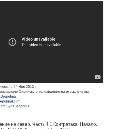
иковано 24 Ноя 2013 г.
вом канале Сирийского телевидения на русском языке
riaSegodnia
ivejournal.com
.com/SyriaSegodnia
ение на север. Часть 4.1 Контратака. Начало.