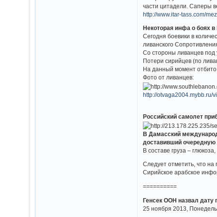
части цитадели. Саперы в
http://www.itar-tass.com/
Некоторая инфа о боях в
Сегодня боевики в количе
ливанского Сопротивления
Со стороны ливанцев под 
Потери сирийцев (по лива
На данный момент отбито 
Фото от ливанцев:
http://otvaga2004.mybb.ru
Российский самолет при
В Дамасский международ
доставивший очередную 
В составе груза – глюкоз
Следует отметить, что на
Сирийское арабское инфо
==========
Генсек ООН назвал дату
25 ноября 2013, Понедель