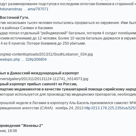
едут разминирование подступов к последним оплотам боевиков в старинной 
mezhdunarodnay … ama/787071
 Восточной Гуте.
стве нескольких тысяч человек попытались прорваться из окружения. Ими б
 в районах Салман и Касимии.
удар попал отдельный "рейнджерский" батальон, потеряв 4 солдат погибшими
нским источникам) до 12 человек. Более 10 часов батальон держался в окруж
4 из 6 пунктов. Потери боевиков до 250 убитыми.
/viewtopic.php … 32#p306804
был в Дамасский международный аэропорт
ный аэропорт прибыл самолёт из России,
партию медикаментов в качестве гуманитарной помощи сирийскому народ
а, которая используется для производства медицинских препаратов, необходи
 прошлой неделе в Латакии в аэропорту Аль-Басель приземлился самолет МЧС
рмационное агентство (САНА) ноябрь 24, 2013
http://213.178.225.235/rus/32
 проведения "Женевы-2"
ник, 18:08