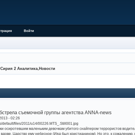
страция
Войти
»
Сирия 2 Аналитика,Новости
бстрела съемочной группы агентства ANNA-news
2013 - 02:26
ки осиротевшим маленьким девочкам убитого снайпером террористов водите
вдове. Царство ему небесное (Ияд был христианином). Но это, к сожалению, 