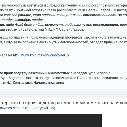
ет возможность встретиться и с представителями сирийской оппозиции, котора
ию резкой критикой встретил глава российского МИД Сергей Лавров. Он находи
о гораздо раньше, если оппозиция ощущала бы ответственность за св
ентябре, октябре, ноябре.
ия: либо Асад должен был исчезнуть, либо нам нужно восстановить вое
ий эгоизм",
- заявил глава МИД РФ Сергей Лавров.
оводу соглашения по иранской ядерной программе, заключенного в минувши
ам, в случае выполнения достигнутых договоренностей, отпадет причина, по
иала на
http://www.1tv.ru/news/world/246915
по производству ракетных и минометных снарядов
SyriaSegodnia
"
SyriaSegodnia Новости на спутниковом канале Сирийского телевидения на р
сть 4.1 Контратака. Начало.
newsanna·
терская по производству ракетных и минометных снарядо
com/watch?feature=pl … AnQvKZP_dg