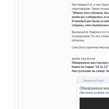
Как ожидается, у них буд
переговорам. Такую позиц
"Можно это сделать был
когда мы собирались в с
И каждый раз были услов
страны, это политическ
Высказался Лавров и по п
посредников. По его слов
обороны.
Смотрите оригинал матер
далее под катом:
Обнаружена мастерская 
Новости Сирии "24.11.13
Наступление на север. Ча
Свернутый текст
Обнаружена мас
http://www.youtube.