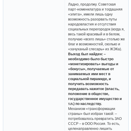
Ладно, продолжу. Советская
парт-номенклатура и тогдашняя
«элита», имели лишь одну
возможность разорвать путы
народовластия и отсутствия
социальных перегородок (когда я,
весь такой красивый и в белом,
получаю «всего лишь» столько же
благ и возможностей, сколько и
«зачуханый слесарь» из ЖЭКа).
Выход был найден: –
необходимо было быстро
«монетизировать» выгоды и
«бонусы», получаемые от
занимаемых ими мест в
социальной пирамиде, и
получить возможность
передавать нажитое (власть,
положение в обществе,
государственное имущество и
т.п.) по наследству.
Механизм «трансформации
страны» был избран такой: –
потребовалось превратить ЗАО
СССР – в ООО Россия. То есть,
целенаправленно лишить