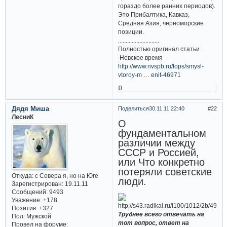
гораздо более ранних периодов).
Это Прибалтика, Кавказ,
Средняя Азия, черноморские
позиции.
...........................
Полностью оригинал статьи
Невское время
http://www.nvspb.ru/tops/smysl-
vtoroy-m … enit-46971
0
Дядя Миша
Поделиться
30.11.11 22:40
22
ЛесниК
О
фундаментальном
различии между
СССР и Россией,
или Что конкретно
потеряли советские
Откуда:
с Севера я, но на Юге
люди.
Зарегистрирован
: 19.11.11
Сообщений:
9493
Уважение:
+178
Позитив:
+327
Труднее всего отвечать на
Пол:
Мужской
тот вопрос, ответ на
Провел на форуме: