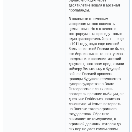
однако его идея через
десятилетие вошла в арсенал
пропаганды.
В полемике с немецким
историком можно написать
целые тома. Но я в качестве
контраргумента приведу только
один красноречивый факт – еще
в 1911 году, когда еще никакой
большевистской России не было,
сто берлинских интеллектуалов
представили шовинистический
документ, в котором предложили
кайзеру Вильгельму в будущей
войне с Россией провести
границы будущего германского
супергосударства по Волге.
Гитлеровские планы лишь
повторяли прежние амбиции, а в
дневнике Геббельса написано
лаконично: «Нельзя потерпеть
на Востоке такого огромного
государства». Обратите
внимание: не коммунизма, а
огромной державы, которая до
сих пор не дает самим своим