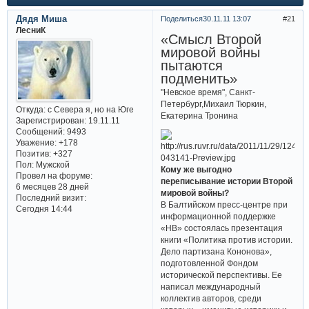
Дядя Миша
Поделиться
30.11.11 13:07
21
ЛесниК
«Смысл Второй
мировой войны
пытаются
подменить»
"Невское время", Санкт-
Петербург,Михаил Тюркин,
Откуда:
с Севера я, но на Юге
Екатерина Тронина
Зарегистрирован
: 19.11.11
Сообщений:
9493
Уважение:
+178
Позитив:
+327
Пол:
Мужской
Кому же выгодно
Провел на форуме:
переписывание истории Второй
6 месяцев 28 дней
мировой войны?
Последний визит:
В Балтийском пресс-центре при
Сегодня 14:44
информационной поддержке
«НВ» состоялась презентация
книги «Политика против истории.
Дело партизана Кононова»,
подготовленной Фондом
исторической перспективы. Ее
написал международный
коллектив авторов, среди