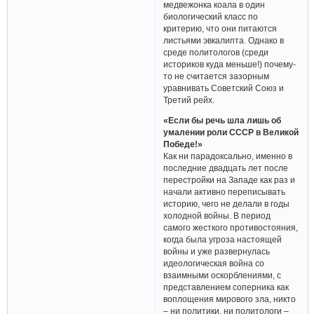
медвежонка коала в один
биологический класс по
критерию, что они питаются
листьями эвкалипта. Однако в
среде политологов (среди
историков куда меньше!) почему-
то не считается зазорным
уравнивать Советский Союз и
Третий рейх.
«Если бы речь шла лишь об
умалении роли СССР в Великой
Победе!»
Как ни парадоксально, именно в
последние двадцать лет после
перестройки на Западе как раз и
начали активно переписывать
историю, чего не делали в годы
холодной войны. В период
самого жесткого противостояния,
когда была угроза настоящей
войны и уже развернулась
идеологическая война со
взаимными оскорблениями, с
представлением соперника как
воплощения мирового зла, никто
– ни политики, ни политологи –