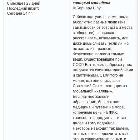
который очевиден»
6 месяцев 28 дней
© Бернард Шоу.
Последний визит:
Сегодня 14:44
Сейчас наступило время, когда
абсолютно разные люди (вне
зависимости от возраста и места
в обществе) – начинают
рассказывать, вспоминать, или
даже домысливать (если лично
не застали) – разные,
безусловно, положительные
вещи, существовавшие при
СССР. Вот только наброски у них
получаются слишком однобокими
и хаотичными. Сами того не
желая, все они описывают
Советский Союз – как царство
глобальной «халявы».
Бесплатное жильё и
образование, бесплатная
медицина и путёвки на море,
копеечные цены на ЖКХ,
транспорт и продукты… и так
далее и тому подобное.
Некоторые заходят так далеко,
что пытаются пересчитать всё
это на современные деньги, и