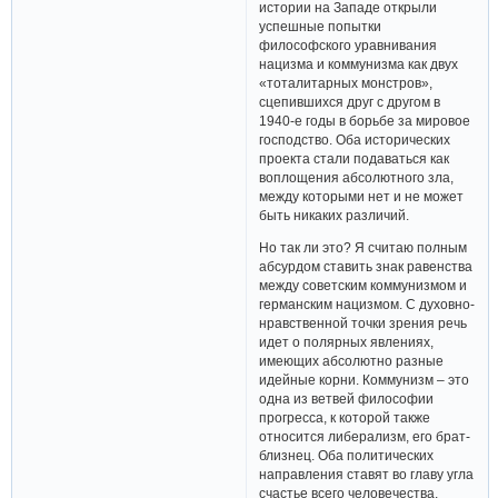
истории на Западе открыли
успешные попытки
философского уравнивания
нацизма и коммунизма как двух
«тоталитарных монстров»,
сцепившихся друг с другом в
1940-е годы в борьбе за мировое
господство. Оба исторических
проекта стали подаваться как
воплощения абсолютного зла,
между которыми нет и не может
быть никаких различий.
Но так ли это? Я считаю полным
абсурдом ставить знак равенства
между советским коммунизмом и
германским нацизмом. С духовно-
нравственной точки зрения речь
идет о полярных явлениях,
имеющих абсолютно разные
идейные корни. Коммунизм – это
одна из ветвей философии
прогресса, к которой также
относится либерализм, его брат-
близнец. Оба политических
направления ставят во главу угла
счастье всего человечества,