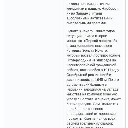
никогда не отождествляли
коммунизм и нацизм. Наоборот,
их на Западе считали
абсолютными антитезами и
смертельными врагами!
Однако к началу 1980-х годов
ситуация начала в корне
меняться. «Первой ласточкой»
стала концепция немецкого
историка Эрнста Нольте,
который назвал противостояние
Гитлеру одним из эпизодов во
«всеевропейской гражданской
войне», начавшейся в 1917 году
Октябрьской революцией и
закончившейся в 1945-м. По его
аргументации фашизм в
Германии зародился на Западе
как ответ на коммунистическую
угрозу с Востока, а значит, может
быть оправдан. Сам Нольте как
нелиберал и косвенно
оправдывавший гитлеровские
прожекты, был изгнан со всех
респектабельных площадок,