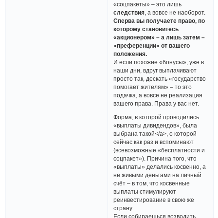
«соцпакеты» – это лишь
следствия
, а вовсе не наоборот.
Сперва вы получаете право, по
которому становитесь
«акционером» – а лишь затем –
«преференции» от вашего
положения.
И если похожие «бонусы», уже в
наши дни, вдруг выплачивают
просто так, дескать «государство
помогает жителям» – то это
подачка, а вовсе не реализация
вашего права. Права у вас нет.
Форма, в которой проводились
«выплаты дивидендов», была
выбрана такой</a>, о которой
сейчас как раз и вспоминают
(всевозможные «бесплатности и
соцпакет»). Причина того, что
«выплаты» делались косвенно, а
не живыми деньгами на личный
счёт – в том, что косвенные
выплаты стимулируют
реинвестирование в свою же
страну.
Если собираешься возводить