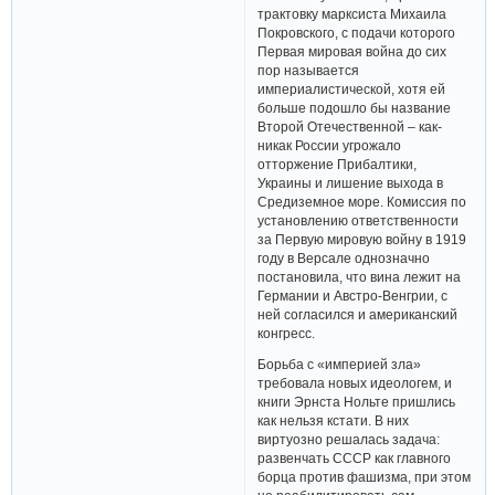
трактовку марксиста Михаила
Покровского, с подачи которого
Первая мировая война до сих
пор называется
империалистической, хотя ей
больше подошло бы название
Второй Отечественной – как-
никак России угрожало
отторжение Прибалтики,
Украины и лишение выхода в
Средиземное море. Комиссия по
установлению ответственности
за Первую мировую войну в 1919
году в Версале однозначно
постановила, что вина лежит на
Германии и Австро-Венгрии, с
ней согласился и американский
конгресс.
Борьба с «империей зла»
требовала новых идеологем, и
книги Эрнста Нольте пришлись
как нельзя кстати. В них
виртуозно решалась задача:
развенчать СССР как главного
борца против фашизма, при этом