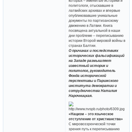
которых – именитые историки и
политологи, отыскавшие в
латвийских архивах и впервые
опубликовавшие уникальные
документы по партизанскому
движению в Латвии. Книга
посвящена актуальной в наши
дни проблеме – переписыванию
истории Второй мировой войны в
странах Балтии.
О причинах и последствиях
исторических фальсификаций
на Западе размышляет
известный историк и
политолог, руководитель
Фонда исторической
перспективы и Парижского
института демократии и
сотрудничества Наталия
Нарочницкая.
«Нацизм – это языческое
отступление от христианства»
С мировоззренческой точки
зрения путь к переписыванию