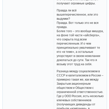
получают огромные цифры.
Правда ли всё
вышеперечисленное, или это
выдумки?
Правда. Вот только это не вся
правда.
Более того – это вообще мишура,
на фоне той части «айсберга»,
что сокрыта под всем
перечисленным. И о чем
принципиально умалчивают те
кто «в теме», а остальные
упорствуют в своем нежелании
докопаться до сути. Так что я
возьму этот труд на себя.
Разница между социализмом в
СССР и капитализмом в России –
примерно такая же, как между
Закрытым акционерным
обществом и Обществом с
ограниченной ответственностью.
Где у ООО Россия, есть несколько
ключевых собственников
(получающих дивиденды от
прибыли «компании», в