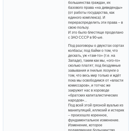
большинства граждан, их
базового права «на дивиденды»
(от работы государства, как
единого комплекса). И
перераспределить эти права – в
свою пользу.
И это было блестяще проделано
с ЗАО СССР в 90-ые.
Под разговоры о двухстах сортах
колбасы; под байки о том, что
дескать, уж «там-то» (т.е. на
Западе), таким как мы, «ого-го»
сколько платят; под бездумные
завывания и гнилые лозунги о
том, что весь мир только и ждёт
пока мы освободимся от «власти
комиссаров», и тотчас же
закружит нас в хороводе
«братских капиталистических
народов»...
Под всей этой грязной вуалью из
манипуляций, иллюзий и истерик
– произошло коренное,
фундаментальное изменение.
Изменение, которое
подавляющее большинство