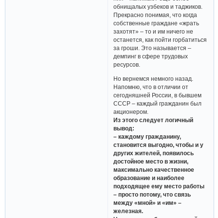
обнищалых узбеков и таджиков.
Прекрасно понимая, что когда
собственные граждане «жрать
захотят» – то и им ничего не
останется, как пойти горбатиться
за гроши. Это называется –
демпинг в сфере трудовых
ресурсов.
Но вернемся немного назад.
Напомню, что в отличии от
сегодняшней России, в бывшем
СССР – каждый гражданин был
акционером.
Из этого следует логичный
вывод:
– каждому гражданину,
становится выгодно, чтобы и у
других жителей, появилось
достойное место в жизни,
максимально качественное
образование и наиболее
подходящее ему место работы
– просто потому, что связь
между «мной» и «им» –
железная.