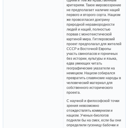
одним и тем же нравственным
критериям. Такое мировоззрение
не предполагает наличие наций
первого и второго сорта. Нацизм
же провозгласил доктрину
природной неравнородности
людей и наций, полностью
порвав с монотеистической
картиной мира. Гитлеровский
проект предполагал для жителей
СССР и Восточной Европы
участь свинопасов и горничных
без истории, культуры и языка,
едва умеющих читать
географические указатели на
немецком. Нацизм собирался
превратить славянские народы в
человеческий материал для
собственного исторического
проекта.
С научной и философской точки
зрения невозможно
отождествлять коммунизм и
нацизм. Ученых-биологов
подняли бы на смех, если бы они
определили гусеницу бабочки и