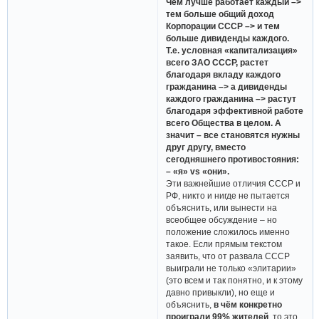
Чем лучше работает каждый –>
тем больше общий доход
Корпорации СССР –> и тем
больше дивиденды каждого.
Т.е. условная «капитализация»
всего ЗАО СССР, растет
благодаря вкладу каждого
гражданина –> а дивиденды
каждого гражданина –> растут
благодаря эффективной работе
всего Общества в целом. А
значит – все становятся нужны
друг другу, вместо
сегодняшнего противостояния:
– «я» vs «они».
Эти важнейшие отличия СССР и
РФ, никто и нигде не пытается
объяснить, или вынести на
всеобщее обсуждение – но
положение сложилось именно
такое. Если прямым текстом
заявить, что от развала СССР
выиграли не только «элитарии»
(это всем и так понятно, и к этому
давно привыкли), но еще и
объяснить,
в чём конкретно
проиграли 99% жителей
, то это