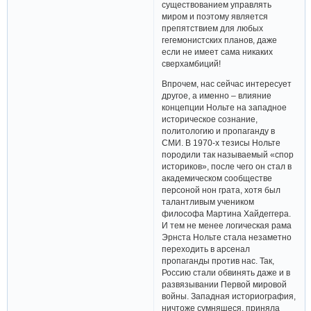
существованием управлять
миром и поэтому является
препятствием для любых
гегемонистских планов, даже
если не имеет сама никаких
сверхамбиций!
Впрочем, нас сейчас интересует
другое, а именно – влияние
концепции Нольте на западное
историческое сознание,
политологию и пропаганду в
СМИ. В 1970-х тезисы Нольте
породили так называемый «спор
историков», после чего он стал в
академическом сообществе
персоной нон грата, хотя был
талантливым учеником
философа Мартина Хайдеггера.
И тем не менее логическая рама
Эрнста Нольте стала незаметно
переходить в арсенал
пропаганды против нас. Так,
Россию стали обвинять даже и в
развязывании Первой мировой
войны. Западная историография,
ничтоже сумняшеся, приняла