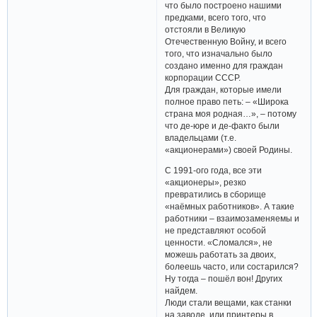
что было построено нашими
предками, всего того, что
отстояли в Великую
Отечественную Войну, и всего
того, что изначально было
создано именно для граждан
корпорации СССР.
Для граждан, которые имели
полное право петь: – «Широка
страна моя родная…», – потому
что де-юре и де-факто были
владельцами (т.е.
«акционерами») своей Родины.
С 1991-ого года, все эти
«акционеры», резко
превратились в сборище
«наёмных работников». А такие
работники – взаимозаменяемы и
не представляют особой
ценности. «Сломался», не
можешь работать за двоих,
болеешь часто, или состарился?
Ну тогда – пошёл вон! Других
найдем.
Люди стали вещами, как станки
на заводе, или принтеры в