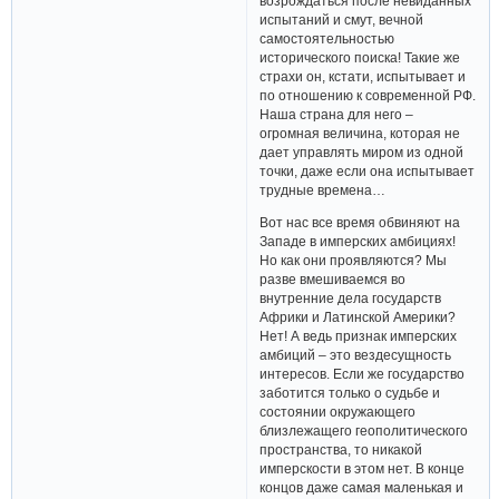
возрождаться после невиданных
испытаний и смут, вечной
самостоятельностью
исторического поиска! Такие же
страхи он, кстати, испытывает и
по отношению к современной РФ.
Наша страна для него –
огромная величина, которая не
дает управлять миром из одной
точки, даже если она испытывает
трудные времена…
Вот нас все время обвиняют на
Западе в имперских амбициях!
Но как они проявляются? Мы
разве вмешиваемся во
внутренние дела государств
Африки и Латинской Америки?
Нет! А ведь признак имперских
амбиций – это вездесущность
интересов. Если же государство
заботится только о судьбе и
состоянии окружающего
близлежащего геополитического
пространства, то никакой
имперскости в этом нет. В конце
концов даже самая маленькая и