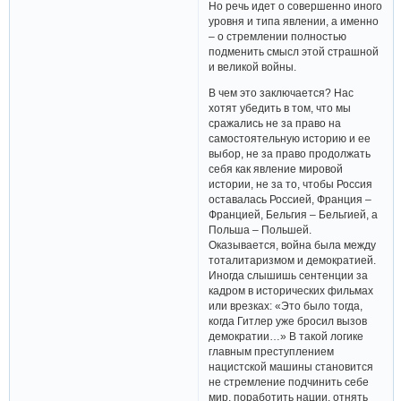
Но речь идет о совершенно иного
уровня и типа явлении, а именно
– о стремлении полностью
подменить смысл этой страшной
и великой войны.
В чем это заключается? Нас
хотят убедить в том, что мы
сражались не за право на
самостоятельную историю и ее
выбор, не за право продолжать
себя как явление мировой
истории, не за то, чтобы Россия
оставалась Россией, Франция –
Францией, Бельгия – Бельгией, а
Польша – Польшей.
Оказывается, война была между
тоталитаризмом и демократией.
Иногда слышишь сентенции за
кадром в исторических фильмах
или врезках: «Это было тогда,
когда Гитлер уже бросил вызов
демократии…» В такой логике
главным преступлением
нацистской машины становится
не стремление подчинить себе
мир, поработить нации, отнять