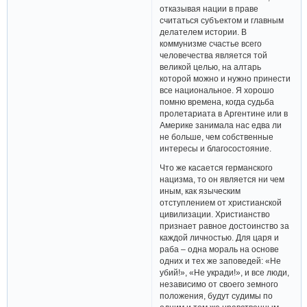
отказывая нации в праве
считаться субъектом и главным
делателем истории. В
коммунизме счастье всего
человечества является той
великой целью, на алтарь
которой можно и нужно принести
все национальное. Я хорошо
помню времена, когда судьба
пролетариата в Аргентине или в
Америке занимала нас едва ли
не больше, чем собственные
интересы и благосостояние.
Что же касается германского
нацизма, то он является ни чем
иным, как языческим
отступлением от христианской
цивилизации. Христианство
признает равное достоинство за
каждой личностью. Для царя и
раба – одна мораль на основе
одних и тех же заповедей: «Не
убий!», «Не укради!», и все люди,
независимо от своего земного
положения, будут судимы по