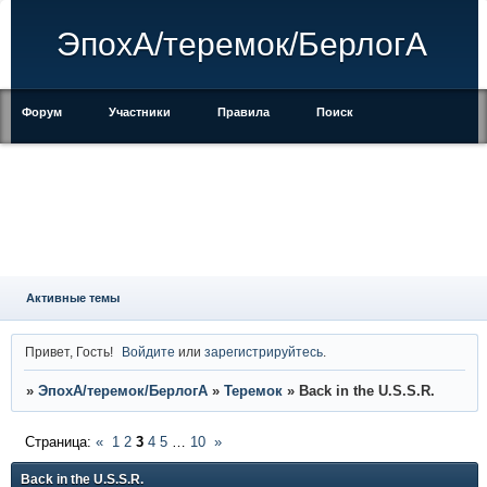
ЭпохА/теремок/БерлогА
Форум
Участники
Правила
Поиск
Регистрация
Войти
Активные темы
Привет, Гость!
Войдите
или
зарегистрируйтесь
.
»
ЭпохА/теремок/БерлогА
»
Теремок
»
Back in the U.S.S.R.
Страница:
«
1
2
3
4
5
…
10
»
Back in the U.S.S.R.