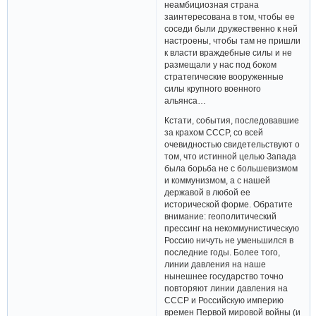
неамбициозная страна
заинтересована в том, чтобы ее
соседи были дружественно к ней
настроены, чтобы там не пришли
к власти враждебные силы и не
размещали у нас под боком
стратегические вооруженные
силы крупного военного
альянса…
Кстати, события, последовавшие
за крахом СССР, со всей
очевидностью свидетельствуют о
том, что истинной целью Запада
была борьба не с большевизмом
и коммунизмом, а с нашей
державой в любой ее
исторической форме. Обратите
внимание: геополитический
прессинг на некоммунистическую
Россию ничуть не уменьшился в
последние годы. Более того,
линии давления на наше
нынешнее государство точно
повторяют линии давления на
СССР и Российскую империю
времен Первой мировой войны (и