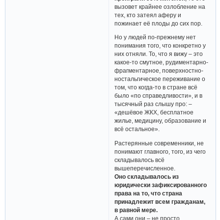
вызовет крайнее озлобление на
тех, кто затеял аферу и
пожинает её плоды до сих пор.
Но у людей по-прежнему нет
понимания того, что конкретно у
них отняли. То, что я вижу – это
какое-то смутное, рудиментарно-
фрагментарное, поверхностно-
ностальгическое переживание о
том, что когда-то в стране всё
было «по справедливости», и в
тысячный раз слышу про: –
«дешёвое ЖКХ, бесплатное
жилье, медицину, образование и
всё остальное».
Растерянные современники, не
понимают главного, того, из чего
складывалось всё
вышеперечисленное.
Оно складывалось из
юридически зафиксированного
права на то, что страна
принадлежит всем гражданам,
в равной мере.
А сами они – не просто