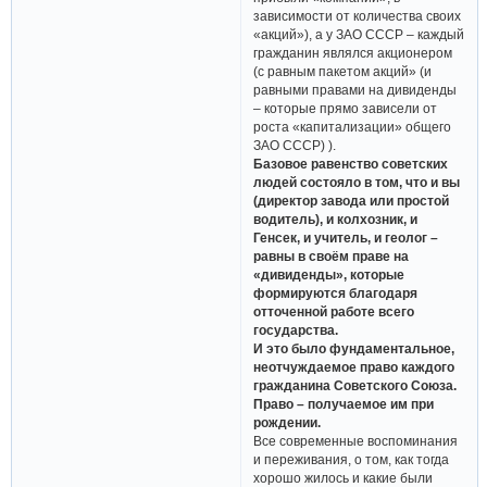
зависимости от количества своих
«акций»), а у ЗАО СССР – каждый
гражданин являлся акционером
(с равным пакетом акций» (и
равными правами на дивиденды
– которые прямо зависели от
роста «капитализации» общего
ЗАО СССР) ).
Базовое равенство советских
людей состояло в том, что и вы
(директор завода или простой
водитель), и колхозник, и
Генсек, и учитель, и геолог –
равны в своём праве на
«дивиденды», которые
формируются благодаря
отточенной работе всего
государства.
И это было фундаментальное,
неотчуждаемое право каждого
гражданина Советского Союза.
Право – получаемое им при
рождении.
Все современные воспоминания
и переживания, о том, как тогда
хорошо жилось и какие были