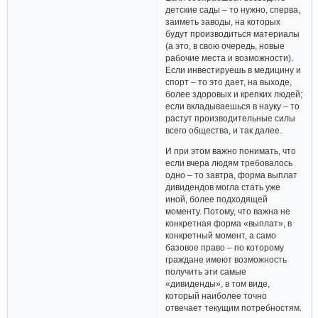
детские сады – то нужно, сперва,
заиметь заводы, на которых
будут производиться материалы
(а это, в свою очередь, новые
рабочие места и возможности).
Если инвестируешь в медицину и
спорт – то это дает, на выходе,
более здоровых и крепких людей;
если вкладываешься в науку – то
растут производительные силы
всего общества, и так далее.
И при этом важно понимать, что
если вчера людям требовалось
одно – то завтра, форма выплат
дивидендов могла стать уже
иной, более подходящей
моменту. Потому, что важна не
конкретная форма «выплат», в
конкретный момент, а само
базовое право – по которому
граждане имеют возможность
получить эти самые
«дивиденды», в том виде,
который наиболее точно
отвечает текущим потребностям.