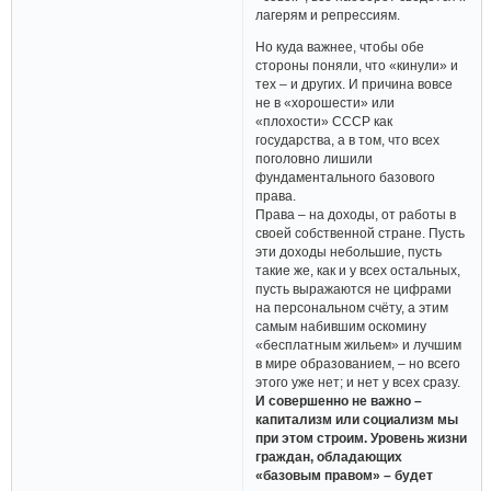
лагерям и репрессиям.
Но куда важнее, чтобы обе
стороны поняли, что «кинули» и
тех – и других. И причина вовсе
не в «хорошести» или
«плохости» СССР как
государства, а в том, что всех
поголовно лишили
фундаментального базового
права.
Права – на доходы, от работы в
своей собственной стране. Пусть
эти доходы небольшие, пусть
такие же, как и у всех остальных,
пусть выражаются не цифрами
на персональном счёту, а этим
самым набившим оскомину
«бесплатным жильем» и лучшим
в мире образованием, – но всего
этого уже нет; и нет у всех сразу.
И совершенно не важно –
капитализм или социализм мы
при этом строим. Уровень жизни
граждан, обладающих
«базовым правом» – будет