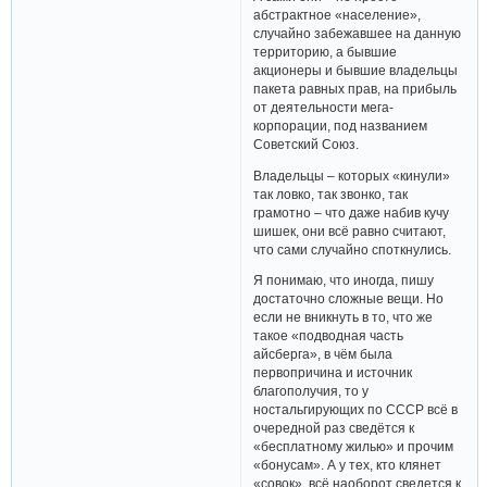
абстрактное «население»,
случайно забежавшее на данную
территорию, а бывшие
акционеры и бывшие владельцы
пакета равных прав, на прибыль
от деятельности мега-
корпорации, под названием
Советский Союз.
Владельцы – которых «кинули»
так ловко, так звонко, так
грамотно – что даже набив кучу
шишек, они всё равно считают,
что сами случайно споткнулись.
Я понимаю, что иногда, пишу
достаточно сложные вещи. Но
если не вникнуть в то, что же
такое «подводная часть
айсберга», в чём была
первопричина и источник
благополучия, то у
ностальгирующих по СССР всё в
очередной раз сведётся к
«бесплатному жилью» и прочим
«бонусам». А у тех, кто клянет
«совок», всё наоборот сведется к