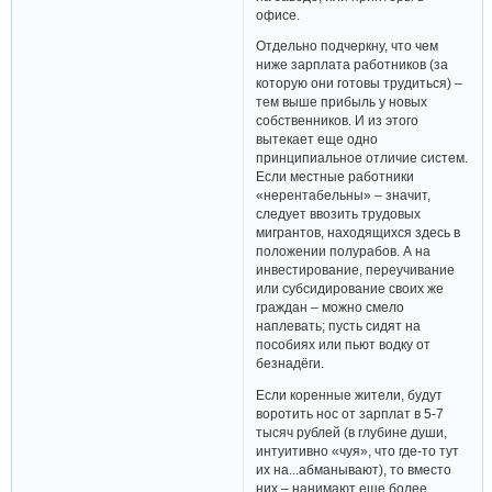
офисе.
Отдельно подчеркну, что чем
ниже зарплата работников (за
которую они готовы трудиться) –
тем выше прибыль у новых
собственников. И из этого
вытекает еще одно
принципиальное отличие систем.
Если местные работники
«нерентабельны» – значит,
следует ввозить трудовых
мигрантов, находящихся здесь в
положении полурабов. А на
инвестирование, переучивание
или субсидирование своих же
граждан – можно смело
наплевать; пусть сидят на
пособиях или пьют водку от
безнадёги.
Если коренные жители, будут
воротить нос от зарплат в 5-7
тысяч рублей (в глубине души,
интуитивно «чуя», что где-то тут
их на...абманывают), то вместо
них – нанимают еще более