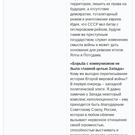
территории, лишить их права на
будущее, а отсутствие
демократии, тоталитарный
режим и уничтожение евреев.
Идея, что СССР вел битву с
гитлеровским рейхом, будучи
таким же преступным
государством, служит изменению
смысла войны и может дать
основания для ревизии итогов
Ялты и Потсдама.
«Борьба с коммунизмом не
была главной целью Запада»
Кому же выгодно переписывание
истории Второй мировой войны?
В первую очередь – западной
политической элите. Я давно
замечаю у Запада некоторый
комплекс неполноценности – ему
приходится быть благодарным
Советскому Союзу, России,
которая в любом обличии
вызывает нервозное отношение
своей огромностью,
способностью выстаивать и