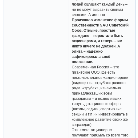
людей ощущают каждый день –
но не могут выразить своими
словами. А именно:
Произошло изменение формы
собственности ЗАО Советский
Союз. Отныне, простые
граждане – перестали быть
акционерами, и теперь – им
никто ничего не должен. А
элита – надёжно
зафиксировала своё
положение.
Современная Россия – это
гигантское ООО, где есть
несколько кланов «акционеров»
(сидящих на «трубах» разного
рода; «трубах», изначально
принадлежавших всем
гражданам – и позволявших
тянуть дотационные сферы
(школы, садики, спортивные
секции и т.п.) и инвестировать в
комплексное развитие своих же
сограждан).
Эти «мега-акционеры» –
получают прибыль со всего того,