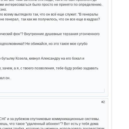
лями интересоваться было просто не принято по определению.
зно.
о всему выглядело так, что он всё еще служит. "В генералы
не генерал, так как же получилось, что он все еще в кадрах?
ологический фон"? Внутренние душевные терзания утонченного
одполковника!! Не обижайся, но это такое мое сугубо
ю бутылку Козела, кивнул Александру на его бокал и
 зачем, а я, с твоего позволения, тебе буду робко задавать
мал он.
2
 СНГ и за рубежом спутниковые коммуникационные системы.
ешь, что такое "удаленный абонент"? Вот есть у тебя дома
эта самая трубка, которую ты можешь использовать посредством