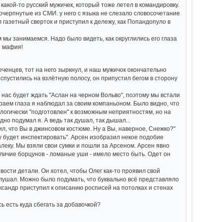
какой-то русский мужичек, который тоже летел в командировку.
почерпнутые из СМИ. у него с языка не слезало словосочетание
 газетный сверток и приступил к дележу, как Попандопуло в
м мы занимаемся. Надо было видеть, как округлились его глаза
я мафия!
еченцев, тот на него зыркнул, и наш мужичок окончательно
ц спустились на взлётную полосу, он припустил бегом в сторону
 нас будет ждать "Аслан на черном Вольво", поэтому мы встали
Краем глаза я наблюдал за своим компаньоном. Было видно, что
ологически "подготовлен" к возможным неприятностям, но на
но подумал я. А ведь так душал, так дышал...
ил, что Вы в джинсовом костюме. Ну а Вы, наверное, Снежко?"
у будет инспектировать". Арсен изобразил некое подобие
еку. Мы взяли свои сумки и пошли за Арсеном. Арсен явно
личие борцунов - ломаные уши - имело место быть. Одет он
ости детали. Он хотел, чтобы Олег как-то проявил свой
слушал. Можно было подумать, что буквально всё представляло
Александр приступил к описанию росписей на потолках и стенах
есь есть куда сбегать за добавочкой?