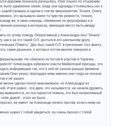
х пути-дорожки поначалу разошлись. Олег пошел по отцовским
е было удивление обоих, когда они однажды столкнулись нос к
ли задействованы в одном и том же мероприятии. Точнее, Олегу
можно, это вызывало какое-то чувство ревности, точнее,
сандр же, в свою очередь, сближение не форсировал и в
ественная разница в интересах, имеющая место быть между
.
ить по этому поводу. Оперативный у Александра был "Анапа".
, как и за что такой О.П. достался его школьному другу.
ическая ПАмять". Дан был такой О.П. в признание того факта,
ать такие решения, о которых потом многие говорили и
ициальными. Не сблизило их потом и участие в "горячих
 "работе" Александра избежало участи Майкопской бригады, это
едать информацию так, что о ней не узнали раньше времени
 своим Олег узнал, благодаря кому именно они тогда не попали
так и не зашел.
ля жизни сделал почти невозможное, но Александра из
й. И всё равно - эти двое, что называется, не начали дружить
анку вывернется, но постарается помочь, это был непреложный
к себе домой - этого не было.
просил, не имеет ли Александр ничего против, если к нему на
менно нужно с тобой увидиться, он очень просил с тобой