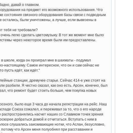
Ладно, давай о главном.
борудования на предмет его возможного использования. Что
рке состояния связного оборудования базы связи с подводным
 остались, были уничтожены, а лучше, если вывезены в
от тебя не требовали?
го очень легко сделать цветомузыку. В тот же момент мне было
 системы через некоторое время были им предоставлены.
в школе, когда он проиграл мне в шахматы - подумал
по-настоящему. Самое интересное, что он и сам сейчас не
о пусть идёт, как идёт."
елейные станции, дремучее старье. Сейчас 414-е уже стоят на
и разбили. Я честно сказал, как оно есть. Арсен, конечно, был
азал, что ремонт будет стоить больше, чем покупка новых
Грозного, было еще 3 часа до начала регистрации на рейс. Наш
аспаде Союза сожалел, и переживал за то, что о его народе
не распространялись насчет наших со Славиком точек зрения
оскорее добраться домой и отчитаться. Вступать с ним в
голосе слушались заискивающие нотки, что Аслан, безусловно,
 потому что Арсен меня полуобнял при расставании и