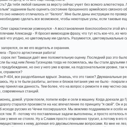
есть? Да тебя любой гаишник за версту сейчас учует без всякого алкотестера. 
"белым" заданием было оценить состояние брошенного армейского связного о
 то оно немного отличалось от "белого". Мне были даны инструкции по прове
еобходимо сделать все возможное, чтобы некоторые узлы, если таковые еще
 Олег саркастически усмехнулся - А восстановления боеспособности этой в/ч 
ал плечами Александр - Я бросил мимоходом фразу, что тут есть кое-что, из че
 всё что угодно, но цветомузыку им сделать. Разумеется, цветомузыкальные
 загорелся, он же его водитель и охранник.
Олега - Просто артистичная работа!
а сорок лет Тамашук даёт мне положительную оценку. Последний раз это было 
сли бы над ним Ленка Гусенцова тогда не посмеялась, мы бы стали друзьями 
е предубеждение, но оно у него уже в крови, на подсознательном уровне, так чт
ак, справился?
ек Р-404, все раздолбанные вдрызг. Знаешь, что это такое? Двухканальные р
юсь. Ну а те были разбиты, антенн и блоков питания уже не было - покрали ил
ку принял как данность. Тем более, что на вопрос о ремонте я ему честно ск
е, современных станций.
конец, домой. утром поели, попили кофе и сели в машину. Когда доехали до 
орогу старался произвести на нас впечатление по принципу "я свой". Он и р
 об исходе русских из Чечни посокрушался. Мы вежливо поддакивали и особо 
ся тем. Я - потому что поставленные задачи выполнены, и просто хотелось п
ии у меня не стояло. Ну а Славик просто откровенно трусил, а потому в его 
мущественно к нему, допекая его двусмысленными вопросами. Ко мне не лез,