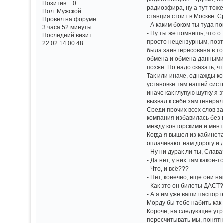
Позитив:
+0
радиоэфира, ну а тут тоже
Пол:
Мужской
станция стоит в Москве. С
Провел на форуме:
- А каким боком ты туда п
3 часа 52 минуты
- Ну ты же помнишь, что о
Последний визит:
просто нецензурным, поэто
22.02.14 00:48
была заинтересована в том
обмена и обмена данными, 
позже. Но надо сказать, ч
Так или иначе, однажды к
установке там нашей систе
иначе как глупую шутку я 
вызвал к себе зам генерал
Среди прочих всех слов за
компания избавилась без 
между конторскими и мен
Когда я вышел из кабинета
оплачивают нам дорогу и д
- Ну ни дурак ли ты, Слав
- Да нет, у них там какое
- Что, и всё???
- Нет, конечно, еще они н
- Как это он билеты ДАСТ
- А я им уже ваши паспорт
Морду бы тебе набить как 
Короче, на следующее утр
пересчитывать мы, понятно