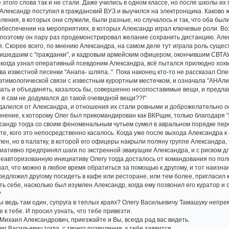
этого слова так и не стали. Даже учились в одном классе, но после школы и
 Александр поступил в гражданский ВУЗ и выучился на электронщика. Каково ж
еления, в которых они служили, были разные, но случалось и так, что оба бы
обеспечении на мероприятиях, в которых Александр играл ключевые роли. Воз
о поэтому он пару раз продемонстрировал желание сохранить дистанцию. Алек
я. Скорее всего, по мнению Александра, на самом деле тут играла роль сущ
ишедшим с "гражданки", и кадровым армейским офицером, окончившим СВТАУ
, когда узнал оперативный псевдоним Александра, всё пытался прилюдно хохм
ва известной песенки "Анапа- шляпа.." Пока наконец кто-то не рассказал Олегу
 этимологической связи с известным курортным местечком, и означала "АНАлит
вать и объединять, казалось бы, совершенно несопоставимые вещи, и предлаг
то я сам не додумался до такой очевидной вещи??!"
далился от Александра, и отношения их стали ровными и доброжелательно оф
динение, к которому Олег был прикомандирован как ВКРщик, только благодаря
ксандр тогда со своим феноменальным чутьем сумел в авральном порядке пер
те, кого это непосредственно касалось. Когда уже после выхода Александра к
ен, но в палатку, в которой его офицеры накрыли поляну группе Александра, 
ативно предпринял шаги по экстренной эвакуации Александра, и с риском д
еавторизованную инициативу Олегу тогда досталось от командования по полно
нал, что можно в любое время обратиться за помощью к другому, и тот наизн
редложил другому посидеть в кафе или ресторане, или тем более, пригласил 
 себе, насколько был изумлен Александр, когда ему позвонил его куратор и с
?
ы ведь там один, супруга в теплых краях? Олегу Васильевичу Тамашуку непре
 к тебе. И просил узнать, что тебе привезти.
, Михаил Александрович, приезжайте и Вы, всегда рад вас видеть.
Олег Васильевич тогда, с твоего позволения, к тебе заявится.