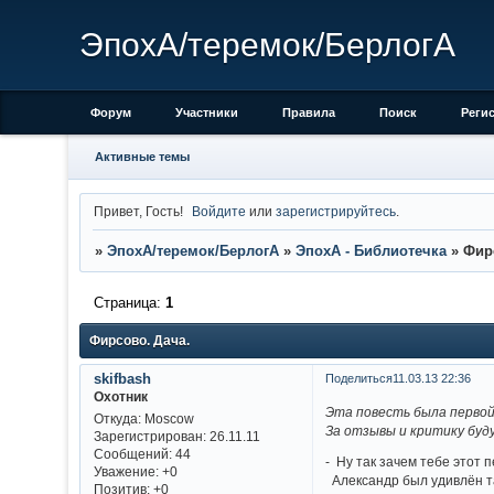
ЭпохА/теремок/БерлогА
Форум
Участники
Правила
Поиск
Реги
Активные темы
Привет, Гость!
Войдите
или
зарегистрируйтесь
.
»
ЭпохА/теремок/БерлогА
»
ЭпохА - Библиотечка
»
Фир
Страница:
1
Фирсово. Дача.
skifbash
Поделиться
11.03.13 22:36
Охотник
Эта повесть была первой 
Откуда:
Moscow
За отзывы и критику буд
Зарегистрирован
: 26.11.11
Сообщений:
44
- Ну так зачем тебе этот 
Уважение:
+0
Александр был удивлён так
Позитив:
+0