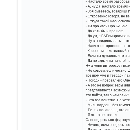
- Настало время разобрать
- А, ну да, настало время
- Зря смеетесь, товарищ! 
- Откровенно говоря, не в
- Откуда такой необоснов
- Ты про что? Про БАБа?
- Да хоть бы и про него.
- Да уж, с БАБом красиво п
- Ну вот видишь, есть нек
- Насчет осторожного - эт
- Короче, мне хотелось бы
- Если ты думаешь, что я с
- Да не скрыл ты ничего! 
Ну а меня интересует псих
- Не совсем, если честно.
трезвом уме и твердой пам
- Погоди - прервал его Ол
- А это не вопрос веры ил
представляется возможным
это пойти, так о чем речь
- Это всё понятно. Но хот
- Миль пардон - без комме
- Т.е. ты полагаешь, что он
- Я этого не сказал.
Олег недовольно фыркнул, 
- Ничего, если он здесь п
- Да пусть стоит, нет воп