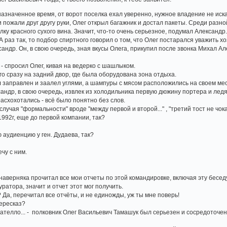
азначенное время, от ворот поселка ехал уверенно, нужное владение не искал
 пожали друг другу руки, Олег открыл багажник и достал пакеты. Среди разн
лку красного сухого вина. Значит, что-то очень серьезное, подумал Александр.
 раз так, то подбор спиртного говорил о том, что Олег постарался уважить хо
сандр. Он, в свою очередь, зная вкусы Олега, прикупил после звонка Михал 
 - спросил Олег, кивая на ведерко с шашлыком.
 его сразу на задний двор, где была оборудована зона отдыха.
л заправлен и заалел углями, а шампуры с мясом расположились на своем мес
ксандр, в свою очередь, извлек из холодильника первую дюжину портера и лед
асхохотались - всё было понятно без слов.
случая "формальности" вроде "между первой и второй..." , "третий тост не чок
 1992г, еще до первой компании, так?
 аудиенцию у ген. Дудаева, так?
ечу с ним.
 наверняка прочитал все мои отчеты по этой командировке, включая эту бесе
уратора, значит и отчет этот мог получить.
? Да, перечитал все отчёты, и не единожды, уж ты мне поверь!
пересказ?
рателло... - полковник Олег Васильевич Тамашук был серьезен и сосредоточен