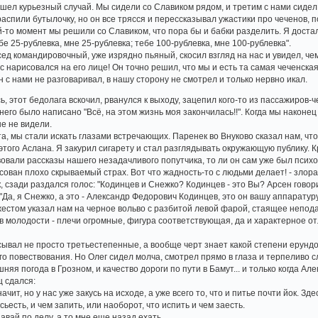
шел курьезный случай. Мы сидели со Славиком рядом, и третим с нами сидел 
распили бутылочку, но он все трясся и перессказывал ужастики про чеченов, 
й-то момент мы решили со Славиком, что пора бы и бабки разделить. Я достал
бе 25-рублевка, мне 25-рублевка; тебе 100-рублевка, мне 100-рублевка".
сед командировочный, уже изрядно пьяный, скосил взгляд на нас и увидел, че
 нарисовался на его лице! Он точно решил, что мы и есть та самая чеченска
 с нами не разговаривал, в нашу сторону не смотрел и только нервно икал.
, этот бедолага вскочил, рванулся к выходу, зацепил кого-то из пассажиров-ч
 него было написано "Всё, на этом жизнь моя закончилась!!". Когда мы наконе
е не видели.
, мы стали искать глазами встречающих. Паренек во Внуково сказал нам, что
этого Аслана. Я закурил сигарету и стал разглядывать окружающую публику. 
вовали рассказы нашего незадачливого попутчика, то ли он сам уже был псих
сован плохо скрываемый страх. Вот что жадность-то с людьми делает! - злорад
к, сзади раздался голос: "Кодинцев и Снежко? Кодинцев - это Вы? Арсен говор
"Да, я Снежко, а это - Александр Федорович Кодинцев, это он вашу аппаратур
стом указал нам на черное вольво с разбитой левой фарой, стаящее неподал
 молодости - плечи огромные, фигура соответствующая, да и характерное от
ывал не просто третьестепенные, а вообще черт знает какой степени ерундов
го повествования. Но Олег сидел молча, смотрел прямо в глаза и терпеливо 
ашняя погода в Грозном, и качество дороги по пути в Бамут... и только когда 
ц сдался:
начит, но у нас уже закусь на исходе, а уже всего то, что и питье почти йок. Зд
 сьесть, и чем запить, или наоборот, что испить и чем заесть.
давай по делу, а то мне еще назад ехать.