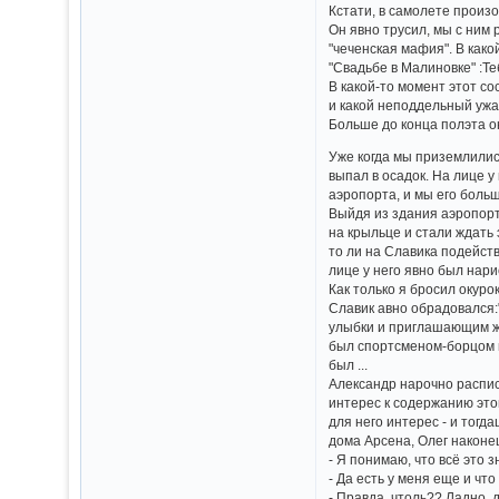
Кстати, в самолете произо
Он явно трусил, мы с ним 
"чеченская мафия". В како
"Свадьбе в Малиновке" :Те
В какой-то момент этот со
и какой неподдельный ужас
Больше до конца полэта он
Уже когда мы приземлились
выпал в осадок. На лице у
аэропорта, и мы его больш
Выйдя из здания аэропорта
на крыльце и стали ждать 
то ли на Славика подейст
лице у него явно был нари
Как только я бросил окуро
Славик авно обрадовался:
улыбки и приглашающим же
был спортсменом-борцом в
был ...
Александр нарочно распис
интерес к содержанию это
для него интерес - и тогд
дома Арсена, Олег наконе
- Я понимаю, что всё это з
- Да есть у меня еще и что
- Правда, чтоль?? Ладно, 