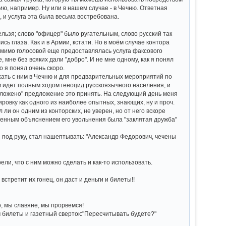
ию, например. Ну или в нашем случае - в Чечню. Ответная
 и услуга эта была весьма востребована.
ельзя; слово "офицер" было ругательным, слово русский так
сь глаза. Как и в Армии, кстати. Но в моём случае контора
 помимо голосовой еще предоставлялась услуга факсового
 мне без всяких дали "добро". И не мне одному, как я понял
о я понял очень скоро.
ехать с ним в Чечню и для предварительных мероприятий по
ам идет полным ходом геноцид русскоязычного населения, и
редложено" предложение это принять. На следующий день меня
ировку как одного из наиболее опытных, знающих, ну и проч.
 ли он одним из конторских, не уверен, но от него вскоре
твенным объяснением его увольнения была "заклятая дружба"
я под руку, стал нашептывать: "Александр Федорович, чечены
ели, что с ним можно сделать и как-то использовать.
встретит их гонец, он даст и деньги и билеты!!
о, мы славяне, мы прорвемся!
м билеты и газетный сверток:"Пересчитывать будете?"