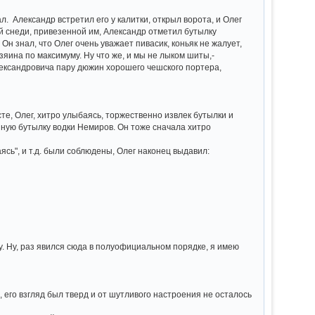
. Александр встретил его у калитки, открыл ворота, и Олег
ой снеди, привезенной им, Александр отметил бутылку
 Он знал, что Олег очень уважает пивасик, коньяк не жалует,
зяина по максимуму. Ну что же, и мы не лыком шиты,-
Александровича пару дюжин хорошего чешского портера,
те, Олег, хитро улыбаясь, торжественно извлек бутылки и
яную бутылку водки Немиров. Он тоже сначала хитро
аясь", и т.д. были соблюдены, Олег наконец выдавил:
ду. Ну, раз явился сюда в полуофициальном порядке, я имею
, его взгляд был тверд и от шутливого настроения не осталось