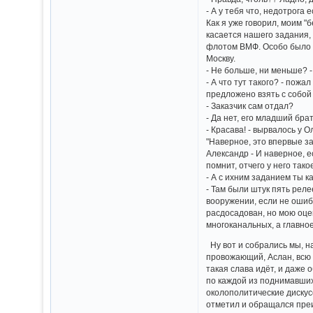
- А у тебя что, недотрога 
Как я уже говорил, моим 
касается нашего задания,
флотом ВМФ. Особо было н
Москву.
- Не больше, ни меньше? -
- А что тут такого? - пож
предложено взять с собой
- Заказчик сам отдал?
- Да нет, его младший брат
- Красава! - вырвалось у 
"Наверное, это впервые з
Александр - И наверное, е
помнит, отчего у него тако
- А с ихним заданием ты к
- Там были штук пять реле
вооружении, если не ошиба
расдосадован, но мою оцен
многоканальных, а главно
Ну вот и собрались мы, на
провожающий, Аслан, всю д
такая слава идёт, и даже
по каждой из поднимавших
околополитические дискусс
отметил и обращался преи