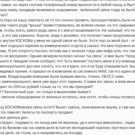
 самое, но через спутник телефонный номер выносится в любой город, в Якут
разу скажу, предвидя возможное недоумение - мобильной связи тогда не было,
опал?
 ту пору на нашу зарплату не то что сносно прожить, просуществовать было н
му такого рода "крыши" приветствовались, во всяком случае, на это закрывали
, чтобы знать, какого рода связь и с кем устанавливается. Не забывай, что
а это уже серьезно. Короче, когда я доложил, что получил такое предложение,
то внутри КОСКОМа у меня ни одной связи не было. Хотя глаз за мной был - эт
о мне подошел паренек из коммерческого отдела и сказал, что мне поручено 
мы. Я его попросту послал, потому как о чеченах тогда уже инфа шла, что т
это не воспринял. Однако вечером получил сигнал "на связь", и мне было "п
ьного и твердом тоном сообщил, что "есть мнение" послать меня в эту команд
мгенерального дал мне понять, что он в курсе, что я не буду отказываться. был
видимых причин. А пришел он в компанию из системного НИИ, так что единс
тами. Владельцами компании были бывшие менты, точнее, ОБХСС-ники.
 замгенерального, меня уже ждал этот паренек, Славик его звали, и взяв мен
ают по 200тыс рублей только за то, что мы приедем!!"
а?? Бесплатный сыр - он только в мышеловке бывает!
-то связное оборудование от военных осталось, они хотят, чтобы спецы посмотр
ашу КОСКОМовскую связь хотят!! Вылет завтра, приезжаем во внучку, и там нас 
? На самолёт билеты по паспорту продают.
ные данные дал...
следует, подумал я, но назад уже не вернешь, да и контора вмешалась...ладн
о во Внуково нас на самом деле встретил молоденький паренек, протянул на
е дело, не стали, ну и направились на посадку.