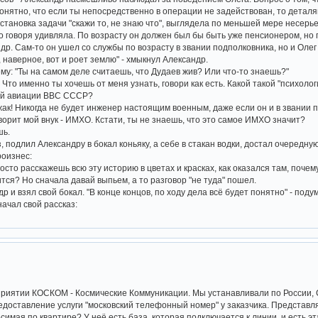
понятно, что если ты непосредственно в операции не задействован, то дета
становка задачи "скажи то, не знаю что", выглядела по меньшей мере несерье
ко говоря удивляла. По возрасту он должен был бы быть уже пенсионером, но п
др. Сам-то он ушел со службы по возрасту в звании подполковника, но и Олег 
 наверное, вот и роет землю" - хмыкнул Александр.
му: "Ты на самом деле считаешь, что Дудаев жив? Или что-то знаешь?"
шь? Что именно ты хочешь от меня узнать, говори как есть. Какой такой "псих
кой авиации ВВС СССР?
джак! Никогда не будет инженер настоящим военным, даже если он и в звании п
ворит мой внук - ИМХО. Кстати, ты не знаешь, что это самое ИМХО значит?
шь.
, подлил Александру в бокал коньяку, а себе в стакан водки, достал очередну
оизнес:
осто расскажешь всю эту историю в цветах и красках, как оказался там, почему,
тся? Но сначала давай выпьем, а то разговор "не туда" пошел.
др и взял свой бокал. "В конце концов, по ходу дела всё будет понятно" - поду
ачал свой рассказ:
дприятии КОСКОМ - Космические Коммуникации. Мы устанавливали по России,
едоставление услуги "московский телефонный номер" у заказчика. Представля
симая по квартире? У неё есть база, которая подключается к линии, и есть 