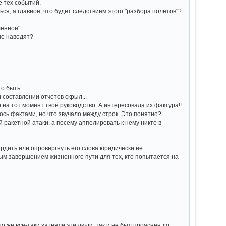
е тех событий.
ться, а главное, что будет следствием этого "разбора полётов"?
енное"...
не наводят?
то быть.
и составлении отчетов скрыл...
о на тот момент твоё руководство. А интересовала их фактура!!
лось фактами, но что звучало между строк. Это понятно?
й ракетной атаки, а посему аппелировать к нему никто в
вердить или опровергнуть его слова юридически не
ным завершением жизненного пути для тех, кто попытается на
о же всё-таки затеяли эти люди, так и не был прояснён до