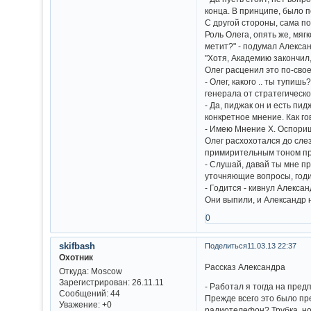
конца. В принципе, было 
С другой стороны, сама по
Роль Олега, опять же, мяг
метит?" - подумал Алексан
"Хотя, Академию закончил,
Олег расценил это по-свое
- Олег, какого .. ты тупи
генерала от стратегичес
- Да, пиджак он и есть пи
конкретное мнение. Как го
- Имею Мнение Х. Оспори
Олег расхохотался до слез
примирительным тоном пр
- Слушай, давай ты мне пр
уточняющие вопросы, годи
- Годится - кивнул Алексан
Они выпили, и Александр н
0
skifbash
Поделиться
11.03.13 22:37
Охотник
Рассказ Александра
Откуда:
Moscow
Зарегистрирован
: 26.11.11
- Работал я тогда на пре
Сообщений:
44
Прежде всего это было пр
Уважение:
+0
радиотелефон? Трубка, но