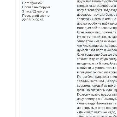
друзьями в полном смысле 
Пол:
Мужской
стопам, стал офицером, а
Провел на форуме:
носу в "конторе"! Подразд
3 часа 52 минуты
довелось пару раз быть в 
Последний визит:
зависти у Олега, и именн
22.02.14 00:48
друзья особо не набивалс
молодым лейтенентом, пр
Олег, например, поначалу
Ну как тут не обыграть сло
"Анапа" не имела никакой
что Александр мог сравни
думали "Вот чёрт, и как э
Олег тогда еще больше от
точках", и даже когда сое
не сделало их ближе. Але
штабные, а узнали только 
в ловушку, он был ошеломл
Потом Олег однажды иници
западни вытащил. За эту н
семьями. Каждый из них з
факт. Но вот чтобы один п
Поэтому можно представить
дачу приедет п-к Тамашук
- Александр Николаевич, т
договориться о его приезде
- Да ничего везти не надо
- Нет, я не приеду, а вот 