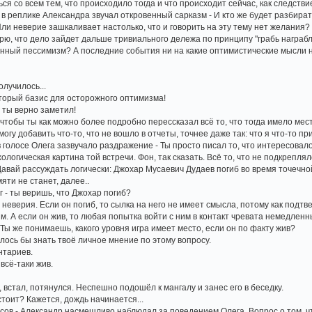
ся со всем тем, что происходило тогда и что происходит сейчас, как следстви
! - в реплике Александра звучал откровенный сарказм - И кто же будет разбира
Или неверие зашкаливает настолько, что и говорить на эту тему нет желания?
ерю, что дело зайдет дальше тривиального дележа по принципу "грабь награбл
анный пессимизм? А последние события ни на какие оптимистические мысли 
олучилось...
оторый базис для осторожного оптимизма!
о ты верно заметил!
 чтобы ты как можно более подробно перессказал всё то, что тогда имело мес
могу добавить что-то, что не вошло в отчеты, точнее даже так: что я что-то пр
- в голосе Олега зазвучало раздражение - Ты просто писал то, что интересовал
ологическая картина той встречи. Фон, так сказать. Всё то, что не подкрепля
 Давай рассуждать логически: Джохар Мусаевич Дудаев погиб во время точечно
яти не станет, далее..
ег - ты веришь, что Джохар погиб?
и неверия. Если он погиб, то сылка на него не имеет смысла, потому как подт
. А если он жив, то любая попытка войти с ним в контакт чревата немедлен
? Ты же понимаешь, какого уровня игра имеет место, если он по факту жив?
елось бы знать твоё личное мнение по этому вопросу.
нтариев.
 всё-таки жив.
встал, потянулся. Неспешно подошёл к мангалу и занес его в беседку.
остоит? Кажется, дождь начинается...
росов - Александр насмешливо наблюдал за поведением Олега. Вопрос о том, чт