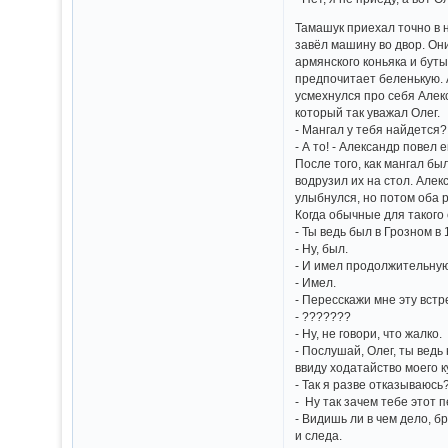
Тамашук приехал точно в н
завёл машину во двор. Они
армянского коньяка и буты
предпочитает беленькую. А
усмехнулся про себя Алек
который так уважал Олег.
- Мангал у тебя найдется?
- А то! - Александр повел
После того, как мангал бы
водрузил их на стол. Але
улыбнулся, но потом оба р
Когда обычные для такого 
- Ты ведь был в Грозном в
- Ну, был.
- И имел продолжительную
- Имел.
- Пересскажи мне эту встр
- ???????
- Ну, не говори, что жалко.
- Послушай, Олег, ты ведь
ввиду ходатайство моего к
- Так я разве отказываюсь
- Ну так зачем тебе этот 
- Видишь ли в чем дело, б
и следа.