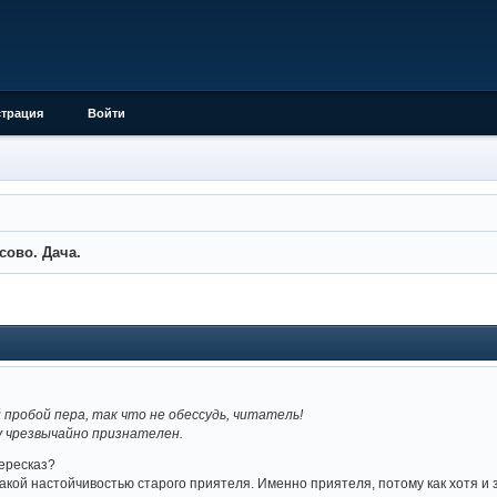
страция
Войти
сово. Дача.
пробой пера, так что не обессудь, читатель!
у чрезвычайно признателен.
пересказ?
ой настойчивостью старого приятеля. Именно приятеля, потому как хотя и зн