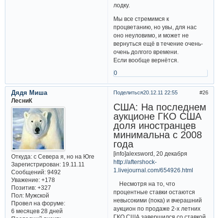
лодку.
Мы все стремимся к
процветанию, но увы, для нас
оно неуловимо, и может не
вернуться ещё в течение очень-
очень долгого времени.
Если вообще вернётся.
0
Дядя Миша
Поделиться
20.12.11 22:55
26
ЛесниК
США: На последнем
аукционе ГКО США
доля иностранцев
минимальна с 2008
года
[info]alexsword, 20 декабря
Откуда:
с Севера я, но на Юге
http://aftershock-
Зарегистрирован
: 19.11.11
1.livejournal.com/654926.html
Сообщений:
9492
Уважение:
+178
Несмотря на то, что
Позитив:
+327
процентные ставки остаются
Пол:
Мужской
невысокими (пока) и вчерашний
Провел на форуме:
аукцион по продаже 2-х летних
6 месяцев 28 дней
ГКО США завершился со ставкой