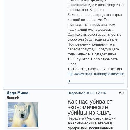
нынешнем виде спасти зону евро
невозможно. А значит
болезненная распродажа сырья
и акций не за горами. По
фундаментальному анализу
наши акции очень дешевы.
Однако с высокой вероятностью
скоро они будут еще дешевле.
По-прежнему полагаю, что в
первом полугодии следующего
года индекс РТС упадет ниже
1000 пунктов. Пора открывать
шорт.
13.12.2011 , Разуваев Александр
http://www.finam.ru/analysis/newsitem
0
Дядя Миша
Поделиться
18.12.11 20:46
24
ЛесниК
Как нас убивают
экономические
убийцы из США.
Передача «Человек и закон»
Аналитический материал
программы, посвященный