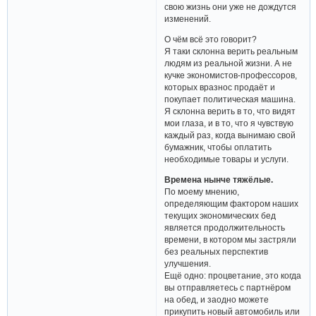
свою жизнь они уже не дождутся
изменений.
О чём всё это говорит?
Я таки склонна верить реальным
людям из реальной жизни. А не
кучке экономистов-профессоров,
которых вразнос продаёт и
покупает политическая машина.
Я склонна верить в то, что видят
мои глаза, и в то, что я чувствую
каждый раз, когда вынимаю свой
бумажник, чтобы оплатить
необходимые товары и услуги.
Времена нынче тяжёлые.
По моему мнению,
определяющим фактором наших
текущих экономических бед
является продолжительность
времени, в котором мы застряли
без реальных перспектив
улучшения.
Ещё одно: процветание, это когда
вы отправляетесь с партнёром
на обед, и заодно можете
прикупить новый автомобиль или