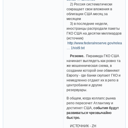
2) Россия систематически
сокращает свои вложения в
облигации США месяц за
месяцем
3) в последние недели,
иностранцы распродали пакеты
ГКО США на десятки миллиардов
(источник)
http://www.federalreserve.gov/releases
… 1hist9.txt
Резюме.
Пирамида ГКО США
начинает выглядеть как ровно та
же мошенническая схема, в
создании которой они обвиняют
Европу - где банки скупают ГКО и
немедленно отдают их в репо в
центробанки и другие
резервуары.
В общем, когда коллапс рынка
репо пересечет Атлантику и
достигнет США,
события будут
развиваться чрезвычайно
быстро.
ИСТОЧНИК - ZH