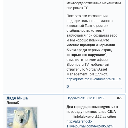
межгосударственные механизмы
вне рамок ЕС.
Пока что эти соглашения
подозрительно напоминают
известный Пакт о росте и
стабильности, который
заключался при создании евро.
И мы хорошо помним,
что
именно Франция и Германия
были среди первых стран,
которые его нарушили
", -
отметил в прямом эфире
Bloomberg TV глобальный
стратег J.P. Morgan Asset
Management Том Эллиот.
http://quote.rbc.ru/comments/2011/12/
0
Дядя Миша
Поделиться
13.12.11 00:12
22
ЛесниК
Два города, рекомендуемых к
переезду при коллапсе США
[info]alexsword,12 декабря
http://aftershock-
1.livejournal.com/642495.html