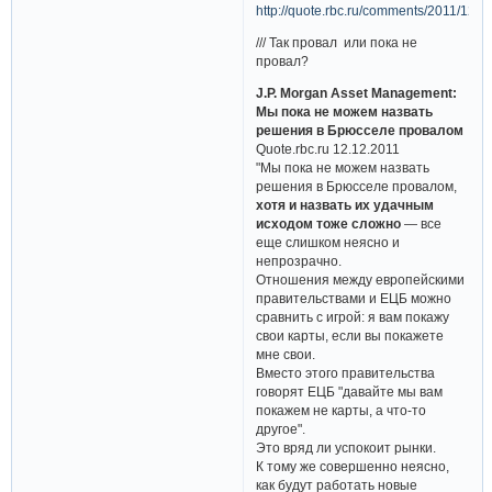
http://quote.rbc.ru/comments/2011/12/
/// Так провал или пока не
провал?
J.P. Morgan Asset Management:
Мы пока не можем назвать
решения в Брюсселе провалом
Quote.rbc.ru 12.12.2011
"Мы пока не можем назвать
решения в Брюсселе провалом,
хотя и назвать их удачным
исходом тоже сложно
— все
еще слишком неясно и
непрозрачно.
Отношения между европейскими
правительствами и ЕЦБ можно
сравнить с игрой: я вам покажу
свои карты, если вы покажете
мне свои.
Вместо этого правительства
говорят ЕЦБ "давайте мы вам
покажем не карты, а что-то
другое".
Это вряд ли успокоит рынки.
К тому же совершенно неясно,
как будут работать новые