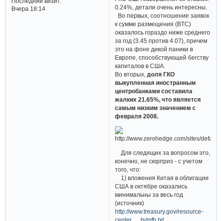
Последний визит:
0.24%, детали очень интересны.
Вчера 18:14
Во первых, соотношение заявок
к сумме размещения (BTC)
оказалось гораздо ниже среднего
за год (3.45 против 4.07), причем
это на фоне дикой паники в
Европе, способствующей бегству
капиталов в США.
Во вторых,
доля ГКО
выкупленная иностранным
центробанками составила
жалких 21.65%, что является
самым низким значением с
февраля 2008.
Для следящих за вопросом это,
конечно, не сюрприз - с учетом
того, что:
1) вложения Китая в облигации
США в октябре оказались
минимальны за весь год
(источник)
http://www.treasury.gov/resource-
center … ts/mfh.txt