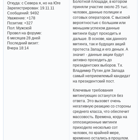
Болотной площади, в котором
Откуда:
с Севера я, но на Юге
приняли участие около 25 тыс.
Зарегистрирован
: 19.11.11
человек, данные полиции и
Сообщений:
9492
сотовых операторов. С высокой
Уважение:
+178
вероятностью с большим или
Позитив:
+327
Пол:
Мужской
меньшим успехом данные
Провел на форуме:
митинги будут проходить и
6 месяцев 28 дней
дальше. В основе, как данного
Последний визит:
митинга, так и будущих акций
Вчера 18:14
протеста Запад и его деньги. А
значит - данные акции будут
активно проходить до
президентских выборов. Т.к.
Владимир Путин для Запада
самый неприемлемый кандидат
на президентский пост.
Ключевые требования
митингующих останутся без
ответа. Это вызовет очень
негативную реакцию со стороны
среднего класса, что обеспечит
массовость. Времена, когда на
оппозиционные митинги
приходило несколько сот
человек, по крайней мере,
временно остались в прошлом.