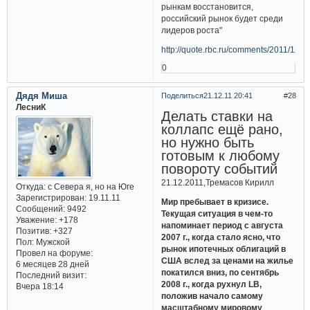
рынкам восстановится,
российский рынок будет среди
лидеров роста"
http://quote.rbc.ru/comments/2011/12/
0
Дядя Миша
Поделиться
21.12.11 20:41
28
ЛесниК
Делать ставки на
коллапс ещё рано,
но нужно быть
готовым к любому
повороту событий
21.12.2011,Тремасов Кирилл
Откуда:
с Севера я, но на Юге
Зарегистрирован
: 19.11.11
Мир пребывает в кризисе.
Сообщений:
9492
Текущая ситуация в чем-то
Уважение:
+178
напоминает период с августа
Позитив:
+327
2007 г., когда стало ясно, что
Пол:
Мужской
рынок ипотечных облигаций в
Провел на форуме:
США вслед за ценами на жилье
6 месяцев 28 дней
покатился вниз, по сентябрь
Последний визит:
2008 г., когда рухнул LB,
Вчера 18:14
положив начало самому
масштабному мировому