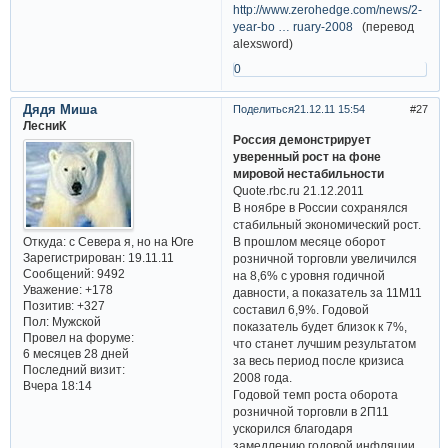
http://www.zerohedge.com/news/2-
year-bo … ruary-2008
(перевод
alexsword)
0
Дядя Миша
Поделиться
21.12.11 15:54
27
ЛесниК
Россия демонстрирует
уверенный рост на фоне
мировой нестабильности
Quote.rbc.ru 21.12.2011
В ноябре в России сохранялся
стабильный экономический рост.
Откуда:
с Севера я, но на Юге
В прошлом месяце оборот
Зарегистрирован
: 19.11.11
розничной торговли увеличился
Сообщений:
9492
на 8,6% с уровня годичной
Уважение:
+178
давности, а показатель за 11М11
Позитив:
+327
составил 6,9%. Годовой
Пол:
Мужской
показатель будет близок к 7%,
Провел на форуме:
что станет лучшим результатом
6 месяцев 28 дней
за весь период после кризиса
Последний визит:
2008 года.
Вчера 18:14
Годовой темп роста оборота
розничной торговли в 2П11
ускорился благодаря
замедлению годовой инфляции,