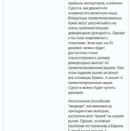
прибыль экспортеров, особенно
Сургута, как держателя
знаменитого валютного кэша.
Владельцы привилегированных
бумаг могут рассчитывать на
очень привлекательную
дивидендную доходность. Однако
я бы пока повременил с
покупками. Зная курс на 31
декабря, можно будет
достаточно точно
спрогнозировать размер
дивидендных выплат по
привилегированным акциям. При
этом падение рынка затронет
все основные бумаги. А значит и
привилегированные акции
Сургута можно будет купить
дешевле.
Несогласные российские
"медведи", как минимум до
президентских выборов,
распугали всех "быков" на нашем
рынке. Однако, основная
проблема по-прежнему в Европе.
С моей точки зрения, в