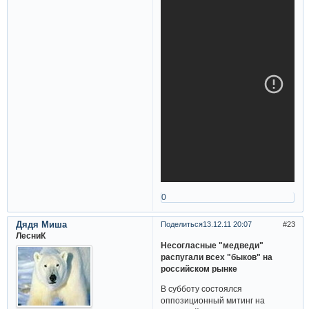
0
Дядя Миша
Поделиться
13.12.11 20:07
23
ЛесниК
Несогласные "медведи"
распугали всех "быков" на
российском рынке
В субботу состоялся
оппозиционный митинг на