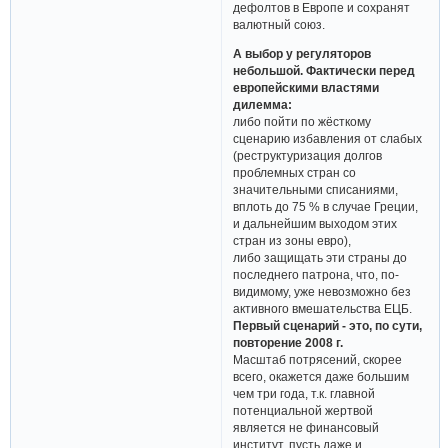
дефолтов в Европе и сохранят
валютный союз.
А выбор у регуляторов
небольшой. Фактически перед
европейскими властями
дилемма:
либо пойти по жёсткому
сценарию избавления от слабых
(реструктуризация долгов
проблемных стран со
значительными списаниями,
вплоть до 75 % в случае Греции,
и дальнейшим выходом этих
стран из зоны евро),
либо защищать эти страны до
последнего патрона, что, по-
видимому, уже невозможно без
активного вмешательства ЕЦБ.
Первый сценарий - это, по сути,
повторение 2008 г.
Масштаб потрясений, скорее
всего, окажется даже большим
чем три года, т.к. главной
потенциальной жертвой
является не финансовый
институт, пусть даже и