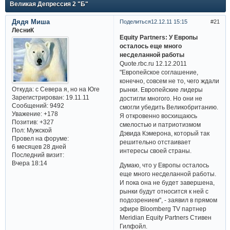
Великая Депрессия 2 "Б"
Дядя Миша
Поделиться
12.12.11 15:15
21
ЛесниК
Equity Partners: У Европы
осталось еще много
несделанной работы
Quote.rbc.ru 12.12.2011
"Европейское соглашение,
конечно, совсем не то, чего ждали
Откуда:
с Севера я, но на Юге
рынки. Европейские лидеры
Зарегистрирован
: 19.11.11
достигли многого. Но они не
Сообщений:
9492
смогли убедить Великобританию.
Уважение:
+178
Я откровенно восхищаюсь
Позитив:
+327
смелостью и патриотизмом
Пол:
Мужской
Дэвида Кэмерона, который так
Провел на форуме:
решительно отстаивает
6 месяцев 28 дней
интересы своей страны.
Последний визит:
Вчера 18:14
Думаю, что у Европы осталось
еще много несделанной работы.
И пока она не будет завершена,
рынки будут относится к ней с
подозрением", - заявил в прямом
эфире Bloomberg TV партнер
Meridian Equity Partners Стивен
Гилфойл.