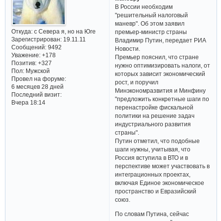
В России необходим
"решительный налоговый
маневр". Об этом заявил
Откуда:
с Севера я, но на Юге
премьер-министр страны
Зарегистрирован
: 19.11.11
Владимир Путин, передает РИА
Сообщений:
9492
Новости.
Уважение:
+178
Премьер пояснил, что стране
Позитив:
+327
нужно оптимизировать налоги, от
Пол:
Мужской
которых зависит экономический
Провел на форуме:
рост, и поручил
6 месяцев 28 дней
Минэкономразвития и Минфину
Последний визит:
"предложить конкретные шаги по
Вчера 18:14
перенастройке фискальной
политики на решение задач
индустриального развития
страны".
Путин отметил, что подобные
шаги нужны, учитывая, что
Россия вступила в ВТО и в
перспективе может участвовать в
интеграционных проектах,
включая Единое экономическое
пространство и Евразийский
союз.
По словам Путина, сейчас