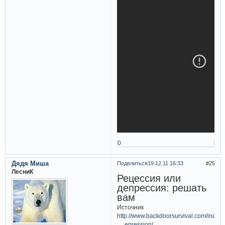
0
Дядя Миша
Поделиться
19.12.11 16:33
25
ЛесниК
Рецессия или
депрессия: решать
вам
Источник
http://www.backdoorsurvival.com/index.
… epression/