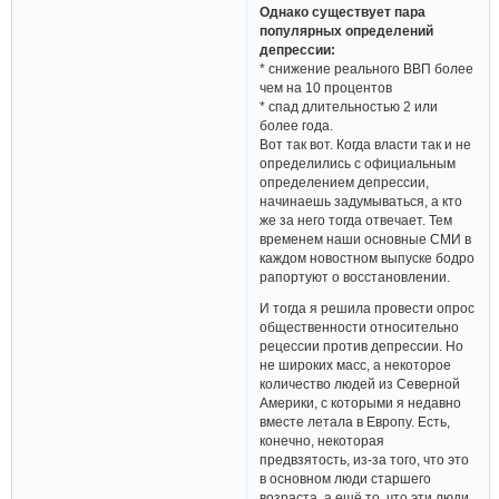
Однако существует пара
популярных определений
депрессии:
* снижение реального ВВП более
чем на 10 процентов
* спад длительностью 2 или
более года.
Вот так вот. Когда власти так и не
определились с официальным
определением депрессии,
начинаешь задумываться, а кто
же за него тогда отвечает. Тем
временем наши основные СМИ в
каждом новостном выпуске бодро
рапортуют о восстановлении.
И тогда я решила провести опрос
общественности относительно
рецессии против депрессии. Но
не широких масс, а некоторое
количество людей из Северной
Америки, с которыми я недавно
вместе летала в Европу. Есть,
конечно, некоторая
предвзятость, из-за того, что это
в основном люди старшего
возраста, а ещё то, что эти люди