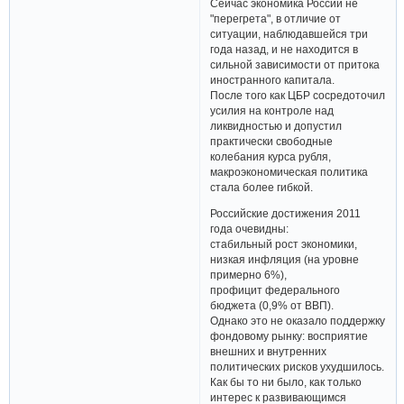
Сейчас экономика России не
"перегрета", в отличие от
ситуации, наблюдавшейся три
года назад, и не находится в
сильной зависимости от притока
иностранного капитала.
После того как ЦБР сосредоточил
усилия на контроле над
ликвидностью и допустил
практически свободные
колебания курса рубля,
макроэкономическая политика
стала более гибкой.
Российские достижения 2011
года очевидны:
стабильный рост экономики,
низкая инфляция (на уровне
примерно 6%),
профицит федерального
бюджета (0,9% от ВВП).
Однако это не оказало поддержку
фондовому рынку: восприятие
внешних и внутренних
политических рисков ухудшилось.
Как бы то ни было, как только
интерес к развивающимся