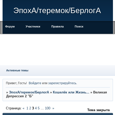
ЭпохА/теремок/БерлогА
Форум
Участники
Правила
Поиск
Регистрация
Войти
Активные темы
Привет, Гость!
Войдите
или
зарегистрируйтесь
.
»
ЭпохА/теремок/БерлогА
»
Кошелёк или Жизнь...
»
Великая
Депрессия 2 "Б"
Страница:
«
1
2
3
4
5
…
100
»
Тема закрыта