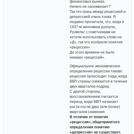
финансовых рынках.
Ничего не напоминает?
Так что грань между рецессией и
депрессией очень тонка. Я
недавно прочитала, что, когда в
1937-м экономика рухнула,
Рузвельт с советниками не
хотели использовать слово на
«Д», так что изобрели понятия
«рецессия».
До этого времени не было
никаких «рецессий».
Официальное экономическое
определение рецессии таково:
рецессия происходит тогда, когда
ВВП страны снижается в течение
двух кварталов подряд.
С другой стороны,
восстановлением считается
период, когда ВВП начинает
расти после двух (или более)
кварталов снижения.
В отличие от понятия
«рецессия», общепринятого
определения понятию
«депрессия» не существует.