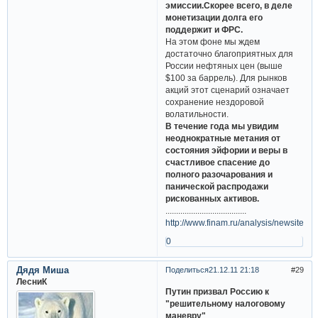
эмиссии.Скорее всего, в деле
монетизации долга его
поддержит и ФРС.
На этом фоне мы ждем
достаточно благоприятных для
России нефтяных цен (выше
$100 за баррель). Для рынков
акций этот сценарий означает
сохранение нездоровой
волатильности.
В течение года мы увидим
неоднократные метания от
состояния эйфории и веры в
счастливое спасение до
полного разочарования и
панической распродажи
рискованных активов.
......................................
http://www.finam.ru/analysis/newsitem6
0
Дядя Миша
Поделиться
21.12.11 21:18
29
ЛесниК
Путин призвал Россию к
"решительному налоговому
маневру"