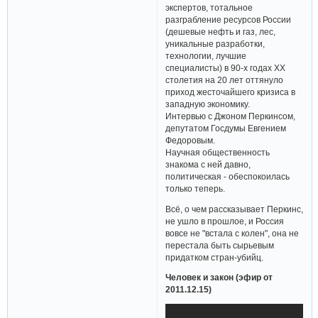
экспертов, тотальное
разграбление ресурсов России
(дешевые нефть и газ, лес,
уникальные разработки,
технологии, лучшие
специалисты) в 90-х годах ХХ
столетия на 20 лет оттянуло
приход жесточайшего кризиса в
западную экономику.
Интервью с Джоном Перкинсом,
депутатом Госдумы Евгением
Федоровым.
Научная общественность
знакома с ней давно,
политическая - обеспокоилась
только теперь.
Всё, о чем рассказывает Перкинс,
не ушло в прошлое, и Россия
вовсе не "встала с колен", она не
перестала быть сырьевым
придатком стран-убийц.
Человек и закон (эфир от
2011.12.15)