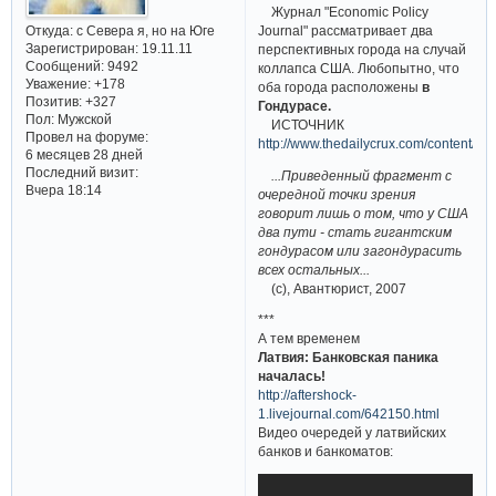
Журнал "Economic Policy
Откуда:
с Севера я, но на Юге
Journal" рассматривает два
Зарегистрирован
: 19.11.11
перспективных города на случай
Сообщений:
9492
коллапса США. Любопытно, что
Уважение:
+178
оба города расположены
в
Позитив:
+327
Гондурасе.
Пол:
Мужской
ИСТОЧНИК
Провел на форуме:
http://www.thedailycrux.com/content/9
6 месяцев 28 дней
Последний визит:
...Приведенный фрагмент с
Вчера 18:14
очередной точки зрения
говорит лишь о том, что у США
два пути - стать гигантским
гондурасом или загондурасить
всех остальных...
(с), Авантюрист, 2007
***
А тем временем
Латвия: Банковская паника
началась!
http://aftershock-
1.livejournal.com/642150.html
Видео очередей у латвийских
банков и банкоматов: