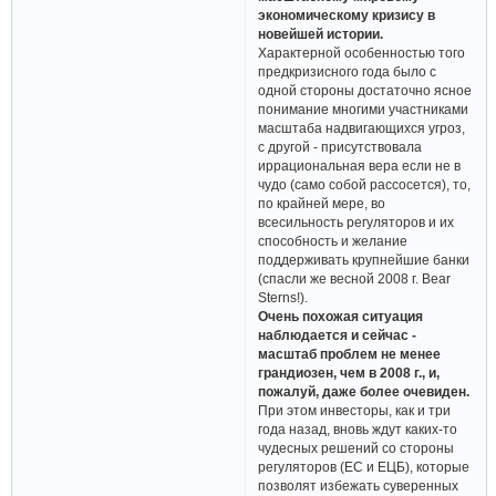
экономическому кризису в
новейшей истории.
Характерной особенностью того
предкризисного года было с
одной стороны достаточно ясное
понимание многими участниками
масштаба надвигающихся угроз,
с другой - присутствовала
иррациональная вера если не в
чудо (само собой рассосется), то,
по крайней мере, во
всесильность регуляторов и их
способность и желание
поддерживать крупнейшие банки
(спасли же весной 2008 г. Bear
Sterns!).
Очень похожая ситуация
наблюдается и сейчас -
масштаб проблем не менее
грандиозен, чем в 2008 г., и,
пожалуй, даже более очевиден.
При этом инвесторы, как и три
года назад, вновь ждут каких-то
чудесных решений со стороны
регуляторов (ЕС и ЕЦБ), которые
позволят избежать суверенных