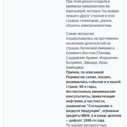
При этом деньги оседали в
карманах американских же
корпораций, которые "на правах
лучшего друга" строили в этих
странах технопарки, дороги,
объекты электроэнергетики.
Схема экспансии
отрабатывалась на протяжении
нескольких десятилетий на
странах Латинской Америки и
Ближнего Востока (Панама,
Саудовская Аравия, Индонезия,
Колумбия, Эквадор, Иран,
Камбоджа).
Причем, по описанной
Перкинсом схеме, похоже,
развивались события и в нашей
стране. 90-е годы,
бесчисленные американские
консультанты, приватизация
нефтянки, в частности,
знаменитое "Соглашение о
разделе продукции", огромные
кредиты МВФ, а в конце цепочки
-- дефолт 1998-го года
.
По оценке авторитетных