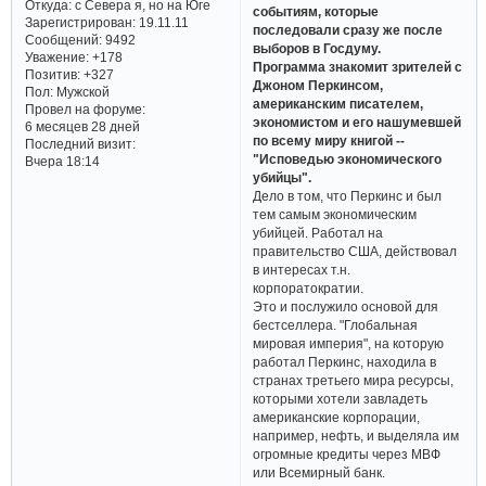
Откуда:
с Севера я, но на Юге
событиям, которые
Зарегистрирован
: 19.11.11
последовали сразу же после
Сообщений:
9492
выборов в Госдуму.
Уважение:
+178
Программа знакомит зрителей с
Позитив:
+327
Джоном Перкинсом,
Пол:
Мужской
американским писателем,
Провел на форуме:
экономистом и его нашумевшей
6 месяцев 28 дней
по всему миру книгой --
Последний визит:
"Исповедью экономического
Вчера 18:14
убийцы".
Дело в том, что Перкинс и был
тем самым экономическим
убийцей. Работал на
правительство США, действовал
в интересах т.н.
корпоратократии.
Это и послужило основой для
бестселлера. "Глобальная
мировая империя", на которую
работал Перкинс, находила в
странах третьего мира ресурсы,
которыми хотели завладеть
американские корпорации,
например, нефть, и выделяла им
огромные кредиты через МВФ
или Всемирный банк.