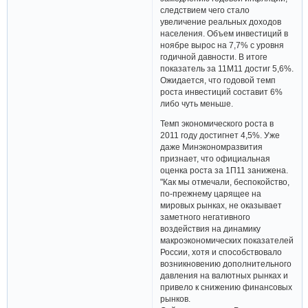
следствием чего стало
увеличение реальных доходов
населения. Объем инвестиций в
ноябре вырос на 7,7% с уровня
годичной давности. В итоге
показатель за 11М11 достиг 5,6%.
Ожидается, что годовой темп
роста инвестиций составит 6%
либо чуть меньше.
Темп экономического роста в
2011 году достигнет 4,5%. Уже
даже Минэкономразвития
признает, что официальная
оценка роста за 1П11 занижена.
"Как мы отмечали, беспокойство,
по-прежнему царящее на
мировых рынках, не оказывает
заметного негативного
воздействия на динамику
макроэкономических показателей
России, хотя и способствовало
возникновению дополнительного
давления на валютных рынках и
привело к снижению финансовых
рынков.