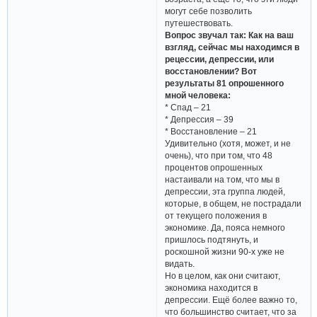
могут себе позволить
путешествовать.
Вопрос звучал так: Как на ваш
взгляд, сейчас мы находимся в
рецессии, депрессии, или
восстановлении? Вот
результаты 81 опрошенного
мной человека:
* Спад – 21
* Депрессия – 39
* Восстановление – 21
Удивительно (хотя, может, и не
очень), что при том, что 48
процентов опрошенных
настаивали на том, что мы в
депрессии, эта группа людей,
которые, в общем, не пострадали
от текущего положения в
экономике. Да, пояса немного
пришлось подтянуть, и
роскошной жизни 90-х уже не
видать.
Но в целом, как они считают,
экономика находится в
депрессии. Ещё более важно то,
что большинство считает, что за