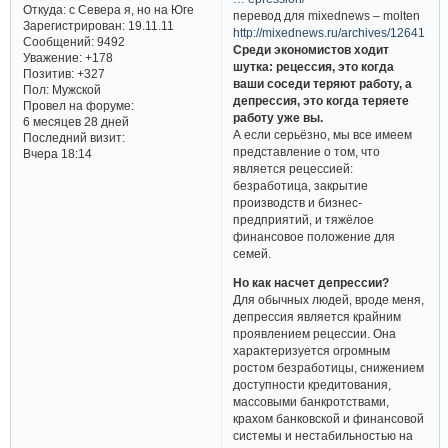
Откуда:
с Севера я, но на Юге
перевод для mixednews – molten
Зарегистрирован
: 19.11.11
http://mixednews.ru/archives/12641
Сообщений:
9492
Среди экономистов ходит
Уважение:
+178
шутка: рецессия, это когда
Позитив:
+327
ваши соседи теряют работу, а
Пол:
Мужской
депрессия, это когда теряете
Провел на форуме:
работу уже вы.
6 месяцев 28 дней
А если серьёзно, мы все имеем
Последний визит:
представление о том, что
Вчера 18:14
является рецессией:
безработица, закрытие
производств и бизнес-
предприятий, и тяжёлое
финансовое положение для
семей.
Но как насчет депрессии?
Для обычных людей, вроде меня,
депрессия является крайним
проявлением рецессии. Она
характеризуется огромным
ростом безработицы, снижением
доступности кредитования,
массовыми банкротствами,
крахом банковской и финансовой
системы и нестабильностью на