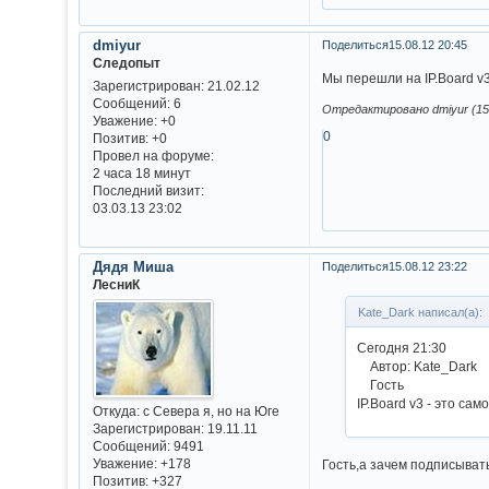
dmiyur
Поделиться
15.08.12 20:45
Следопыт
Мы перешли на IP.Board v
Зарегистрирован
: 21.02.12
Сообщений:
6
Отредактировано dmiyur (15.
Уважение:
+0
0
Позитив:
+0
Провел на форуме:
2 часа 18 минут
Последний визит:
03.03.13 23:02
Дядя Миша
Поделиться
15.08.12 23:22
ЛесниК
Kate_Dark написал(а):
Сегодня 21:30
Автор: Kate_Dark
Гость
IP.Board v3 - это с
Откуда:
с Севера я, но на Юге
Зарегистрирован
: 19.11.11
Сообщений:
9491
Уважение:
+178
Гость,а зачем подписыват
Позитив:
+327