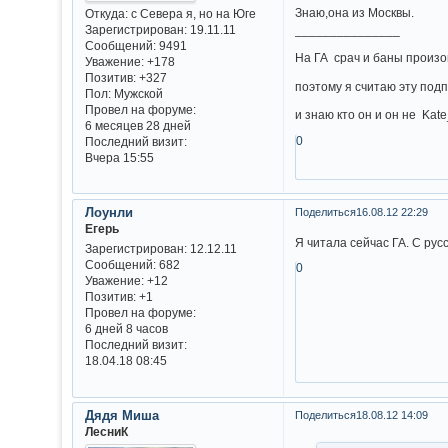
Знаю,она из Москвы.
Откуда:
с Севера я, но на Юге
_______________
Зарегистрирован
: 19.11.11
Сообщений:
9491
На ГА срач и баны произо
Уважение:
+178
Позитив:
+327
поэтому я считаю эту под
Пол:
Мужской
Провел на форуме:
и знаю кто он и он не Kat
6 месяцев 28 дней
0
Последний визит:
Вчера 15:55
Лоунли
Поделиться
16.08.12 22:29
Егерь
Я читала сейчас ГА. С рус
Зарегистрирован
: 12.12.11
Сообщений:
682
0
Уважение:
+12
Позитив:
+1
Провел на форуме:
6 дней 8 часов
Последний визит:
18.04.18 08:45
Дядя Миша
Поделиться
18.08.12 14:09
ЛесниК