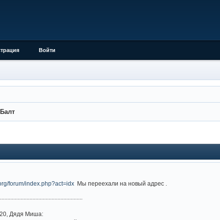
страция
Войти
Балт
t.org/forum/index.php?act=idx
Мы переехали на новый адрес .
.........................................................
20, Дядя Миша: