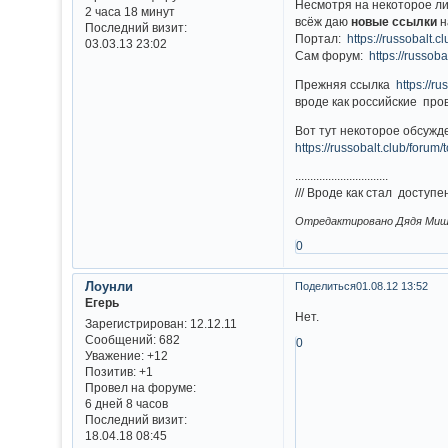
Несмотря на некоторое лич
2 часа 18 минут
всёж даю
новые ссылки
н
Последний визит:
Портал:
https://russobalt.cl
03.03.13 23:02
Сам форум:
https://russoba
Прежняя ссылка
https://ru
вроде как российские про
Вот тут некоторое обсужд
https://russobalt.club/forum
...............................
/// Вроде как стал доступ
Отредактировано Дядя Миша 
0
Лоунли
Поделиться
01.08.12 13:52
Егерь
Нет.
Зарегистрирован
: 12.12.11
Сообщений:
682
0
Уважение:
+12
Позитив:
+1
Провел на форуме:
6 дней 8 часов
Последний визит:
18.04.18 08:45