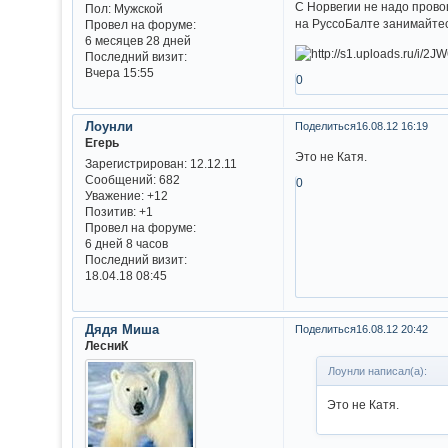
С Норвегии не надо прово
Пол:
Мужской
на РуссоБалте занимайтес
Провел на форуме:
6 месяцев 28 дней
Последний визит:
Вчера 15:55
0
Лоунли
Поделиться
16.08.12 16:19
Егерь
Это не Катя.
Зарегистрирован
: 12.12.11
Сообщений:
682
0
Уважение:
+12
Позитив:
+1
Провел на форуме:
6 дней 8 часов
Последний визит:
18.04.18 08:45
Дядя Миша
Поделиться
16.08.12 20:42
ЛесниК
Лоунли написал(а):
Это не Катя.