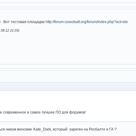
3 . Вот тестовая площадка
http://forum.russobalt.org/forum/index.php?act=idx
08.12 21:03)
амое современное и самое лучшее ПО для форумов!
ься ником женским Kate_Dark, который зареген на Росбалте и ГА ?