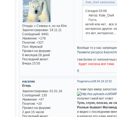
Kate_Dark написал(а):
Сегодня 03:06
Автор: Kate_Dark
Гость
катей или нет... все 
Откуда:
с Севера я, но на Юге
интересно другое: н
Зарегистрирован
: 19.11.11
это вот, интересно....
Сообщений:
9491
Уважение:
+178
Позитив:
+327
Пол:
Мужской
Вообще то у нас запрещ
Провел на форуме:
Правила ресурса БерлогА
6 месяцев 28 дней
Последний визит:
тем более от непонятных 
Вчера 15:55
будет снесена вся тема
0
касатик
Поделиться
28.04.18 22:52
Егерь
в теме про юмор запостил
Зарегистрирован
: 01.01.18
Сообщений:
135
получил такой вот ответ
Уважение:
+47
Тупо, глупо, плоско, не 
Позитив:
+10
Разные бывают Магомед
Провел на форуме:
и видео с последними мин
2 дня 15 часов
Последний визит:
я написал,что один деяте