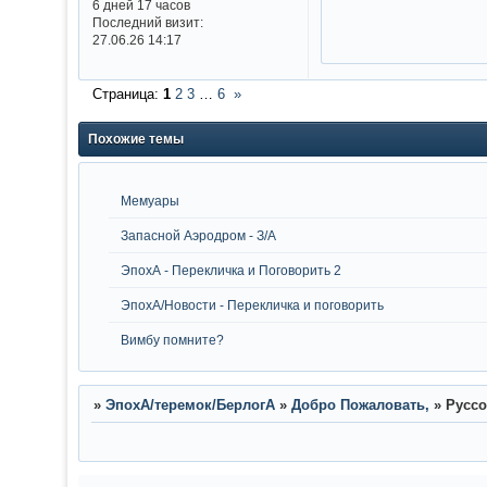
6 дней 17 часов
Последний визит:
27.06.26 14:17
Страница:
1
2
3
…
6
»
Похожие темы
Мемуары
Запасной Аэродром - З/А
ЭпохА - Перекличка и Поговорить 2
ЭпохА/Новости - Перекличка и поговорить
Вимбу помните?
»
ЭпохА/теремок/БерлогА
»
Добро Пожаловать,
»
Руссо