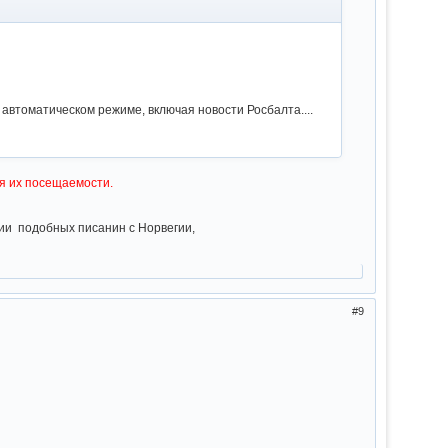
автоматическом режиме, включая новости Росбалта....
я их посещаемости.
нии подобных писанин с Норвегии,
9