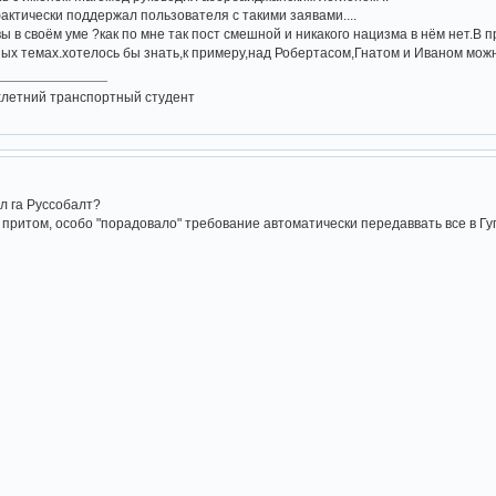
актически поддержал пользователя с такими заявами....
вы в своём уме ?как по мне так пост смешной и никакого нацизма в нём нет.В
ых темах.хотелось бы знать,к примеру,над Робертасом,Гнатом и Иваном мож
хлетний транспортный студент
л га Руссобалт?
, притом, особо "порадовало" требование автоматически передаввать все в Гугл