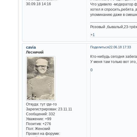
30.09.18 14:16
Что удивило -модератор ф
хотел я спросить,ребята ,
упоминанию даже в смешн
Розовый ,бывалый,23-трё
+1
cavia
Поделиться
22.06.18 17:33
Лесничий
Кто-нибудь сегодня забега
У меня там только вот это
0
Откуда:
тут где-то
Зарегистрирован
: 23.11.11
Сообщений:
332
Уважение:
+99
Позитив:
+276
Пол:
Женский
Провел на форуме: