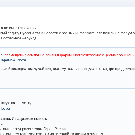
это не имеет значения....
овый софт у Руссобалта и новости с разных информагенств пошли на форум в 
 а остальное - ерунда...
ено
размещения ссылок на сайты и форумы исключительно с целью повышени
/Теремок/ЭпохА
гостей,косящих под чужой ник,поэтому посты гостя удаляются,при продолже
 такую вот заметку
смешно. И нацизмом воняет.
ы.
утами перед расстрелом Героя России.
ль с именем Магомед руководил азербайджанским легионом ..