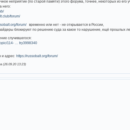
ное неприятие (по старой памяти) этого форума, точнее, некоторых из его у
а него:
ub/
lt.club/forum/
ssobalt.org/forum/
временно или нет - не открывается в России,
вайдеры блокируют по решению суда за какое то нарушение, ещё прошлых ле
ение случившегося:
/topic/114- … try3998340
ен и адрес
https://russobalt.org/forum/
(26.09.20 13:23)