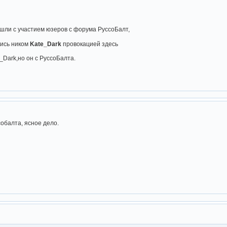
шли с участием юзеров с форума РуссоБалт,
пись ником
Kate_Dark
провокацией здесь
e_Dark,но он с РуссоБалта.
собалта, ясное дело.