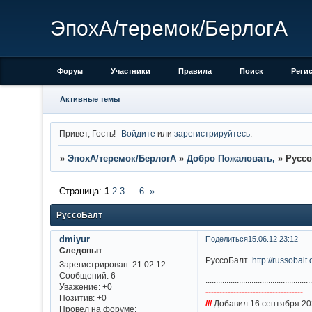
ЭпохА/теремок/БерлогА
Форум
Участники
Правила
Поиск
Реги
Активные темы
Привет, Гость!
Войдите
или
зарегистрируйтесь
.
»
ЭпохА/теремок/БерлогА
»
Добро Пожаловать,
»
Руссо
Страница:
1
2
3
…
6
»
РуссоБалт
dmiyur
Поделиться
15.06.12 23:12
Следопыт
РуссоБалт
http://russobal
Зарегистрирован
: 21.02.12
Сообщений:
6
..................................................
Уважение:
+0
-----------------------------------
Позитив:
+0
///
Добавил 16 сентября 20
Провел на форуме: