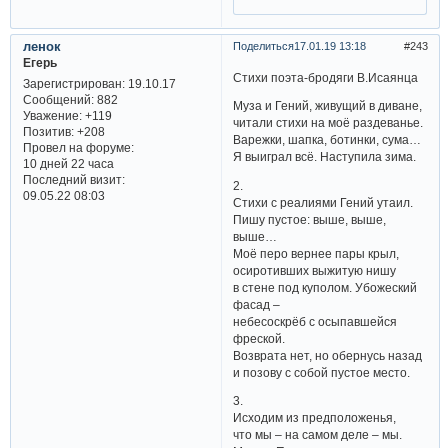
ленок
Поделиться
17.01.19 13:18
243
Егерь
Стихи поэта-бродяги В.Исаянца
Зарегистрирован
: 19.10.17
Сообщений:
882
Муза и Гений, живущий в диване,
Уважение:
+119
читали стихи на моё раздеванье.
Позитив:
+208
Варежки, шапка, ботинки, сума…
Провел на форуме:
Я выиграл всё. Наступила зима.
10 дней 22 часа
Последний визит:
2.
09.05.22 08:03
Стихи с реалиями Гений утаил.
Пишу пустое: выше, выше,
выше…
Моё перо вернее пары крыл,
осиротивших выжитую нишу
в стене под куполом. Убожеский
фасад –
небесоскрёб с осыпавшейся
фреской.
Возврата нет, но обернусь назад
и позову с собой пустое место.
3.
Исходим из предположенья,
что мы – на самом деле – мы.