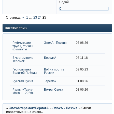
Седой
0
Страница:
«
1
…
23
24
25
Похожие темы
Рифмующие
ЭпохА - Поэзия
05.08.26
трусы, стихи и
комменты
В чистом поле
БеседкА
06.11.18
Теремок
Геополитика
Война против
09.05.23
Великой Победы
России
Русская Кухня
Теремок
01.08.26
Ралли «Такла-
Вокруг Света
03.06.26
Макан – 2026»
»
ЭпохА/теремок/БерлогА
»
ЭпохА - Поэзия
»
Стихи
известные и не очень.