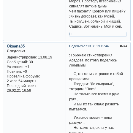
Мороз. Простору всесожженья
сигналят ветхие дымы.
Чем пахнет? Кровом или пищей?
Жизнь догорает, как музей.
Ты искушён, больной и нищий.
Садись. Вот камень. Мой и сей.
0
Oksana35
Поделиться
13.08.19 15:44
244
Следопыт
Я обожаю стихотворения
Зарегистрирован
: 13.08.19
Асадова, поэтому поделюсь
Сообщений:
30
любимым
Уважение:
+1
Позитив:
+0
О, как же мы странно с тобой
Провел на форуме:
прощаемся:
2 часа 54 минуты
Твердим: "До свиданья",
Последний визит:
твердим: "Пока".
26.02.21 16:59
Но только все время в руке
рука,
И мы их так слабо разнять
пытаемся.
Ужасное время -- пора
разлуки...
Но, кажется, силы у нас
нашлись.