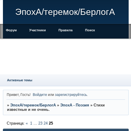
ЭпохА/теремок/БерлогА
Форум
Участники
Правила
Поиск
Регистрация
Войти
Активные темы
Привет, Гость!
Войдите
или
зарегистрируйтесь
.
»
ЭпохА/теремок/БерлогА
»
ЭпохА - Поэзия
»
Стихи
известные и не очень.
Страница:
«
1
…
23
24
25