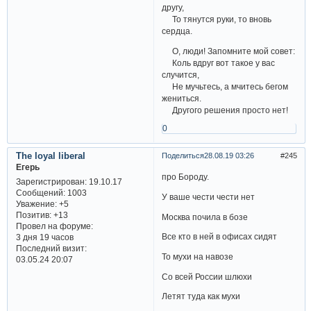
другу,
То тянутся руки, то вновь
сердца.
О, люди! Запомните мой совет:
Коль вдруг вот такое у вас
случится,
Не мучьтесь, а мчитесь бегом
жениться.
Другого решения просто нет!
0
The loyal liberal
Поделиться
28.08.19 03:26
245
Егерь
про Бороду.
Зарегистрирован
: 19.10.17
Сообщений:
1003
У ваше чести чести нет
Уважение:
+5
Позитив:
+13
Москва почила в бозе
Провел на форуме:
Все кто в ней в офисах сидят
3 дня 19 часов
Последний визит:
То мухи на навозе
03.05.24 20:07
Со всей России шлюхи
Летят туда как мухи