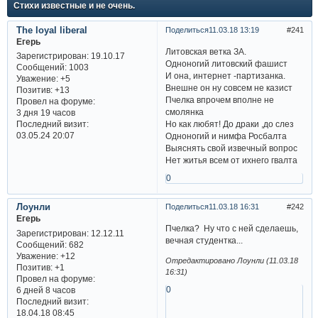
Стихи известные и не очень.
The loyal liberal
Поделиться
11.03.18 13:19
241
Егерь
Литовская ветка ЗА.
Зарегистрирован
: 19.10.17
Одноногий литовский фашист
Сообщений:
1003
И она, интернет -партизанка.
Уважение:
+5
Внешне он ну совсем не казист
Позитив:
+13
Пчелка впрочем вполне не
Провел на форуме:
смолянка
3 дня 19 часов
Но как любят! До драки ,до слез
Последний визит:
03.05.24 20:07
Одноногий и нимфа Росбалта
Выяснять свой извечный вопрос
Нет житья всем от ихнего гвалта
0
Лоунли
Поделиться
11.03.18 16:31
242
Егерь
Пчелка? Ну что с ней сделаешь,
Зарегистрирован
: 12.12.11
вечная студентка...
Сообщений:
682
Уважение:
+12
Отредактировано Лоунли (11.03.18
Позитив:
+1
16:31)
Провел на форуме:
0
6 дней 8 часов
Последний визит:
18.04.18 08:45