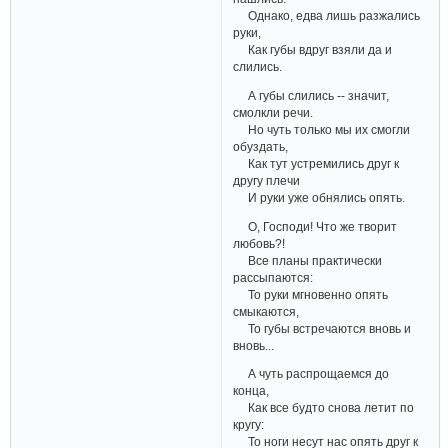
Однако, едва лишь разжались
руки,
Как губы вдруг взяли да и
слились.
А губы слились -- значит,
смолкли речи.
Но чуть только мы их смогли
обуздать,
Как тут устремились друг к
другу плечи
И руки уже обнялись опять.
О, Господи! Что же творит
любовь?!
Все планы практически
рассыпаются:
То руки мгновенно опять
смыкаются,
То губы встречаются вновь и
вновь...
А чуть распрощаемся до
конца,
Как все будто снова летит по
кругу:
То ноги несут нас опять друг к