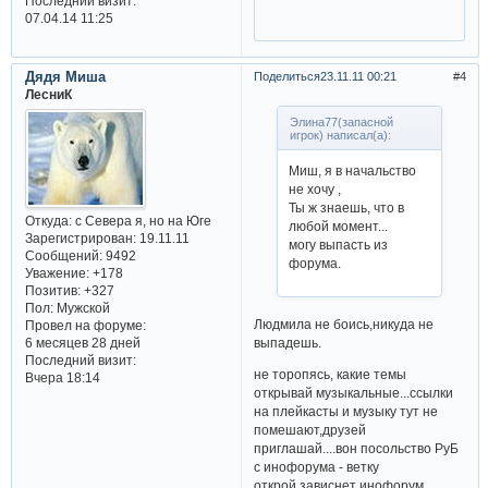
Последний визит:
07.04.14 11:25
Дядя Миша
Поделиться
23.11.11 00:21
4
ЛесниК
Элина77(запасной
игрок) написал(а):
Миш, я в начальство
не хочу ,
Ты ж знаешь, что в
Откуда:
с Севера я, но на Юге
любой момент...
Зарегистрирован
: 19.11.11
могу выпасть из
Сообщений:
9492
форума.
Уважение:
+178
Позитив:
+327
Пол:
Мужской
Людмила не боись,никуда не
Провел на форуме:
6 месяцев 28 дней
выпадешь.
Последний визит:
не торопясь, какие темы
Вчера 18:14
открывай музыкальные...ссылки
на плейкасты и музыку тут не
помешают,друзей
приглашай....вон посольство РуБ
с инофорума - ветку
открой,зависнет инофорум,