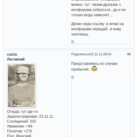
можно тут твоим друзьям с
инофорума собраться...да и не
только когда зависнет....
Денко сюда ссылку в личке на
инофоруме передай...и кому
захочешь.
0
cavia
Поделиться
23.11.11 08:54
5
Лесничий
Представляюсь по случаю
прибытия.
0
Откуда:
тут где-то
Зарегистрирован
: 23.11.11
Сообщений:
332
Уважение:
+99
Позитив:
+276
Пол:
Женский