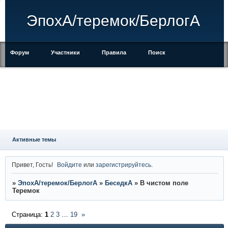
ЭпохА/теремок/БерлогА
Форум
Участники
Правила
Поиск
Регистрация
Войти
Активные темы
Привет, Гость!
Войдите
или
зарегистрируйтесь
.
»
ЭпохА/теремок/БерлогА
»
БеседкА
»
В чистом поле
Теремок
Страница:
1
2
3
…
19
»