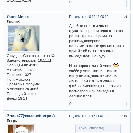
24.03.12 01:34
0
Дядя Миша
Поделиться
10.12.11 00:10
9
ЛесниК
Да...бывает,что и долго
грузится...причём один и тот же
ролик в разное время по
разному,наверное
полнометражные фильмы ,как в
армейский кинозал,больше
Откуда:
с Севера я, но на Юге
выкладывать не буду.
Зарегистрирован
: 19.11.11
Сообщений:
9492
И не перехваливай меня
Уважение:
+178
хобби у меня такое...в инете
Позитив:
+327
инфу искать,раньше жёсткие
Пол:
Мужской
диски набивал фильмами с
Провел на форуме:
файлообменника,а теперь вот
6 месяцев 28 дней
посмотрел или эпизоды и
Последний визит:
дальше в сеть.
Вчера 18:14
0
Элина77(запасной игрок)
Поделиться
11.12.11 01:07
10
Егерь
cavia написал(а):