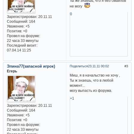
Ты же знаешь, что я без смайлов
не могу
0
Зарегистрирован
: 20.11.11
Сообщений:
164
Уважение:
+5
Позитив:
+0
Провел на форуме:
22 часа 33 минуты
Последний визит:
07.04.14 11:25
Элина77(запасной игрок)
Поделиться
23.11.11 00:02
3
Егерь
Миш, я в начальство не хочу ,
Ты ж знаешь, что в любой
момент...
могу выпасть из форума.
+1
Зарегистрирован
: 20.11.11
Сообщений:
164
Уважение:
+5
Позитив:
+0
Провел на форуме:
22 часа 33 минуты