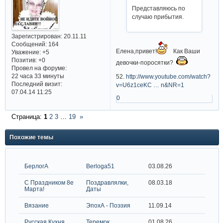
Представляюсь по
случаю прибытия.
Зарегистрирован
: 20.11.11
Сообщений:
164
Елена,привет!
Как Ваши
Уважение:
+5
Позитив:
+0
девочки-поросятки?
Провел на форуме:
22 часа 33 минуты
52.
http://www.youtube.com/watch?
Последний визит:
v=U6z1ceKC … n&NR=1
07.04.14 11:25
0
Страница:
1
2
3
…
19
»
Похожие темы
БерлогА
Berloga51
03.08.26
С Праздником 8е
Поздравлялки,
08.03.18
Марта!
Даты
Вязание
ЭпохА - Поэзия
11.09.14
Русская Кухня
Теремок
01.08.26