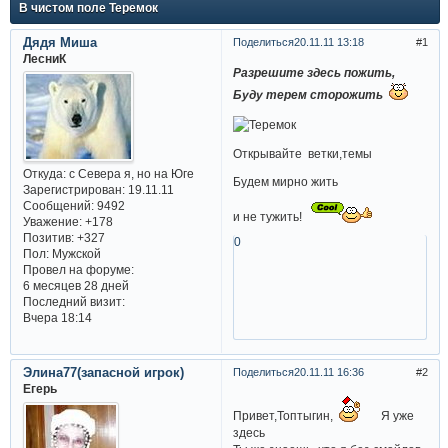
В чистом поле Теремок
Дядя Миша
Поделиться
20.11.11 13:18
1
ЛесниК
Разрешите здесь пожить,
Буду терем сторожить
Открывайте ветки,темы
Откуда:
с Севера я, но на Юге
Будем мирно жить
Зарегистрирован
: 19.11.11
Сообщений:
9492
и не тужить!
Уважение:
+178
Позитив:
+327
0
Пол:
Мужской
Провел на форуме:
6 месяцев 28 дней
Последний визит:
Вчера 18:14
Элина77(запасной игрок)
Поделиться
20.11.11 16:36
2
Егерь
Привет,Топтыгин,
Я уже
здесь