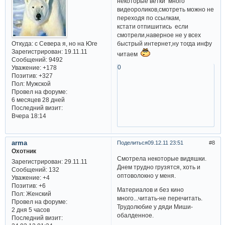
некоторые ветки много
видеороликов,смотреть можно не
переходя по ссылкам,
кстати отпишитись если
смотрели,наверное не у всех
Откуда:
с Севера я, но на Юге
быстрый интернет,ну тогда инфу
Зарегистрирован
: 19.11.11
читаем
Сообщений:
9492
0
Уважение:
+178
Позитив:
+327
Пол:
Мужской
Провел на форуме:
6 месяцев 28 дней
Последний визит:
Вчера 18:14
arma
Поделиться
09.12.11 23:51
8
Охотник
Смотрела некоторые видяшки.
Зарегистрирован
: 29.11.11
Днем трудно грузятся, хоть и
Сообщений:
132
оптоволокно у меня.
Уважение:
+4
Позитив:
+6
Материалов и без кино
Пол:
Женский
много...читать-не перечитать.
Провел на форуме:
Трудолюбие у дяди Миши-
2 дня 5 часов
обалденное.
Последний визит: