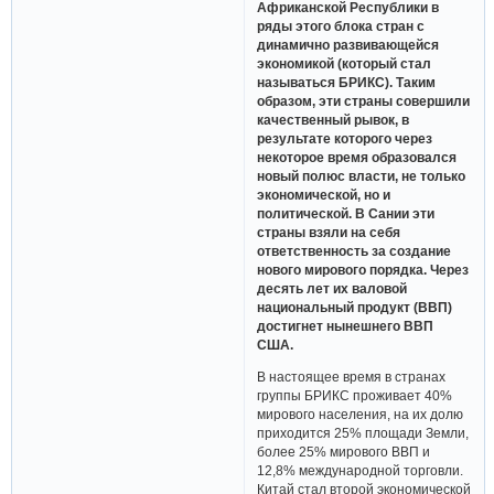
Африканской Республики в
ряды этого блока стран с
динамично развивающейся
экономикой (который стал
называться БРИКС). Таким
образом, эти страны совершили
качественный рывок, в
результате которого через
некоторое время образовался
новый полюс власти, не только
экономической, но и
политической. В Сании эти
страны взяли на себя
ответственность за создание
нового мирового порядка. Через
десять лет их валовой
национальный продукт (ВВП)
достигнет нынешнего ВВП
США.
В настоящее время в странах
группы БРИКС проживает 40%
мирового населения, на их долю
приходится 25% площади Земли,
более 25% мирового ВВП и
12,8% международной торговли.
Китай стал второй экономической