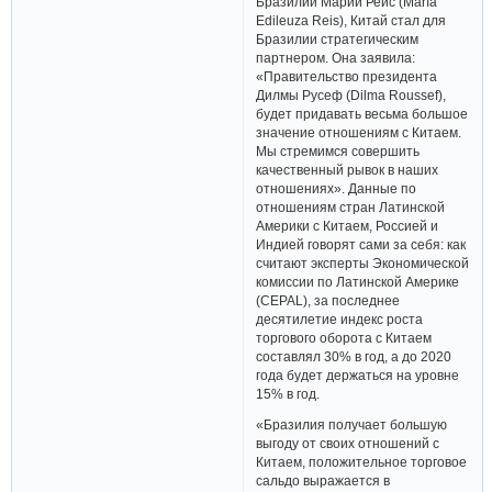
Бразилии Марии Рейс (María
Edileuza Reis), Китай стал для
Бразилии стратегическим
партнером. Она заявила:
«Правительство президента
Дилмы Русеф (Dilma Roussef),
будет придавать весьма большое
значение отношениям с Китаем.
Мы стремимся совершить
качественный рывок в наших
отношениях». Данные по
отношениям стран Латинской
Америки с Китаем, Россией и
Индией говорят сами за себя: как
считают эксперты Экономической
комиссии по Латинской Америке
(CEPAL), за последнее
десятилетие индекс роста
торгового оборота с Китаем
составлял 30% в год, а до 2020
года будет держаться на уровне
15% в год.
«Бразилия получает большую
выгоду от своих отношений с
Китаем, положительное торговое
сальдо выражается в