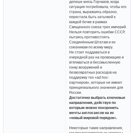
депеше князь Горчаков, когда
ситуация потребовала, чтобы его
страна, выражаясь образно,
перестала быть затычкой к
каждой бочке в рамках
Священного союза трех империй.
Нельзя повторить ошибки СССР,
пытаясь противостоять
Соединённым Штатам и их
союзникам по всему миру.
Не стоит поддаваться в
очередной раз на провокацию и
втягиваться в бессмысленную
гонку вооружений и
безвозвратных расходов на
поддержку тех «ad hoc-
партнеров», которые не имеют
принципиального значения для
России.
Достаточно выбрать ключевые
направления, действуя по
которым можно похоронить
мечты англосаксов на их
«новый мировой порядок».
Некоторые такие направления,
как представляется со стороны,