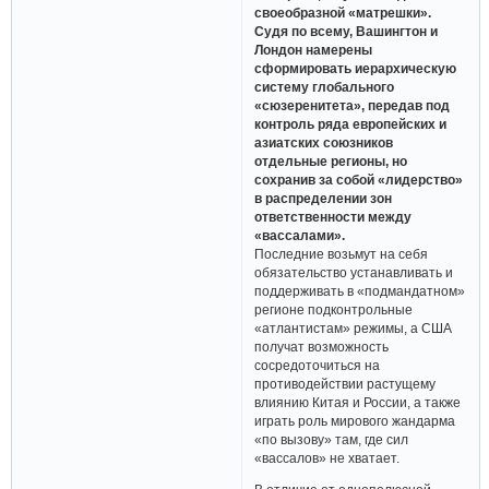
своеобразной «матрешки».
Судя по всему, Вашингтон и
Лондон намерены
сформировать иерархическую
систему глобального
«сюзеренитета», передав под
контроль ряда европейских и
азиатских союзников
отдельные регионы, но
сохранив за собой «лидерство»
в распределении зон
ответственности между
«вассалами».
Последние возьмут на себя
обязательство устанавливать и
поддерживать в «подмандатном»
регионе подконтрольные
«атлантистам» режимы, а США
получат возможность
сосредоточиться на
противодействии растущему
влиянию Китая и России, а также
играть роль мирового жандарма
«по вызову» там, где сил
«вассалов» не хватает.