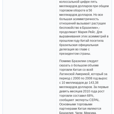
колоссальной цифре пять
миллиардов долларов при общем
торговом обороте в 56
миллиардов долларов. Но все
большая асимметричность
отношений вызывает растущее
беспокойство в Бразилии»,-
продолжает Мария Рейс. Для
выравнивания этих асимметрий в
прошлом году Китай посетила
бразильская официальная
делегация во главе с
президентом страны.
Помимо Бразилии следует
сказать о большом объеме
торговли Китая со всей
Латинской Америкой, который за
период с 2000 по 2008 год вырос
с 10 миллиардов до 143,38
миллиардов долларов. За первые
девять месяцев 2010 года рост
торговли составил 68%,
сообщают эксперты CEPAL.
Основными торговыми
партнерами Китая являются
Бразилия, Чили, Мексика,