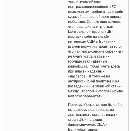
«политический вес»
центральноевропейцев в ЕС,
позволяя им требовать для себя
кусок общеевропейского пирога
побольше. Однако еще важнее,
что правящие элиты стран
Центральной Европы (ЦЕ),
поставив себя на службу
интересам США и Британии,
взамен получили гарантии того,
что «англосаксонские союзники»
не будут устраивать в их
государствах «цветные»
революции, чтобы иметь здесь
при власти надежных
«вассалов». К тому же на
антироссийской политике и на
возведении «берлинской стены»
между Европой и Россией можно
неплохо заработать.
Поэтому Москве можно было бы
по-разному реагировать на
деятельность органов власти
стран ЦЕ и на акции
финансируемых США и
Великобританией