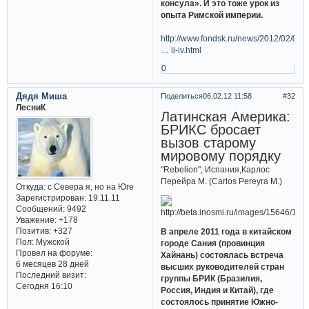
консула». И это тоже урок из
опыта Римской империи.
http://www.fondsk.ru/news/2012/02/05/
… ii-iv.html
0
Дядя Миша
Поделиться
06.02.12 11:58
32
ЛесниК
Латинская Америка:
БРИКС бросает
вызов старому
мировому порядку
"Rebelion", Испания,Карлос
Перейра М. (Carlos Pereyra M.)
Откуда:
с Севера я, но на Юге
Зарегистрирован
: 19.11.11
Сообщений:
9492
Уважение:
+178
Позитив:
+327
В апреле 2011 года в китайском
Пол:
Мужской
городе Сания (провинция
Провел на форуме:
Хайнань) состоялась встреча
6 месяцев 28 дней
высших руководителей стран
Последний визит:
группы БРИК (Бразилия,
Сегодня 16:10
Россия, Индия и Китай), где
состоялось принятие Южно-