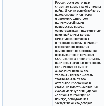
России, всем восточным
славянам давно уже объявлена
война. И как на всякой войне, ее
исход определится тремя
факторами: единством
политической нации,
решимостью народа
сопротивляться и надежностью
правящей элиты, которая
зачастую равнодушна к
интересам народа, не считает
его свободное развитие
самоценностью, а потому, как
показывает опыт крушения
СССР, склонна к предательству
ради своих шкурных интересов.
Если Россия не сможет
обеспечить первые два
условия и нейтрализовать
третий фактор, то все
остальное, изложенное в
статье, не имеет значения. Как
сказал Марк Туллий Цицерон,
«легионы за границей не
помогут, если дома нет
заслуживающего доверия