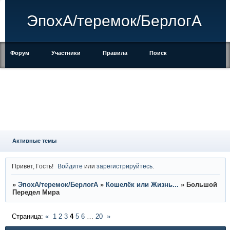
ЭпохА/теремок/БерлогА
Форум
Участники
Правила
Поиск
Регистрация
Войти
Активные темы
Привет, Гость!
Войдите
или
зарегистрируйтесь
.
»
ЭпохА/теремок/БерлогА
»
Кошелёк или Жизнь...
»
Большой
Передел Мира
Страница:
«
1
2
3
4
5
6
…
20
»