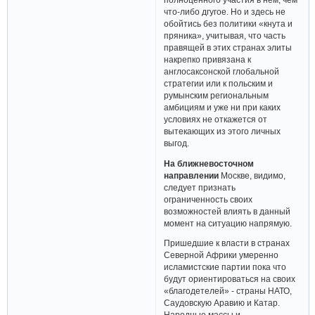
что-либо дгугое. Но и здесь не
обойтись без политики «кнута и
пряника», учитывая, что часть
правящей в этих странах элиты
накрепко привязана к
англосаксонской глобальной
стратегии или к польским и
румынским региональным
амбициям и уже ни при каких
условиях не откажется от
вытекающих из этого личных
выгод.
На ближневосточном
направлении
Москве, видимо,
следует признать
ограниченность своих
возможностей влиять в данный
момент на ситуацию напрямую.
Пришедшие к власти в странах
Северной Африки умеренно
исламистские партии пока что
будут ориентироваться на своих
«благодетелей» - страны НАТО,
Саудовскую Аравию и Катар.
Народные массы и