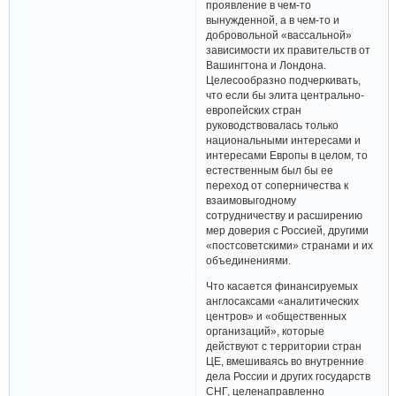
проявление в чем-то
вынужденной, а в чем-то и
добровольной «вассальной»
зависимости их правительств от
Вашингтона и Лондона.
Целесообразно подчеркивать,
что если бы элита центрально-
европейских стран
руководствовалась только
национальными интересами и
интересами Европы в целом, то
естественным был бы ее
переход от соперничества к
взаимовыгодному
сотрудничеству и расширению
мер доверия с Россией, другими
«постсоветскими» странами и их
объединениями.
Что касается финансируемых
англосаксами «аналитических
центров» и «общественных
организаций», которые
действуют с территории стран
ЦЕ, вмешиваясь во внутренние
дела России и других государств
СНГ, целенаправленно