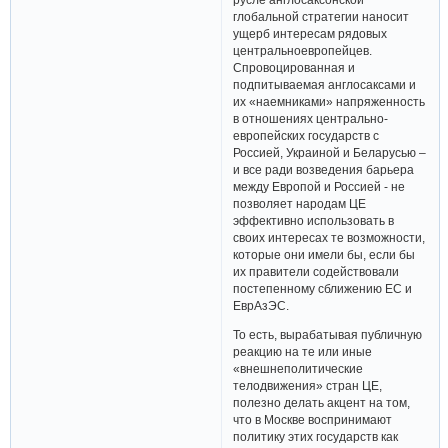
глобальной стратегии наносит
ущерб интересам рядовых
центральноевропейцев.
Спровоцированная и
подпитываемая англосаксами и
их «наемниками» напряженность
в отношениях центрально-
европейских государств с
Россией, Украиной и Беларусью –
и все ради возведения барьера
между Европой и Россией - не
позволяет народам ЦЕ
эффективно использовать в
своих интересах те возможности,
которые они имели бы, если бы
их правители содействовали
постепенному сближению ЕС и
ЕврАзЭС.
То есть, вырабатывая публичную
реакцию на те или иные
«внешнеполитические
телодвижения» стран ЦЕ,
полезно делать акцент на том,
что в Москве воспринимают
политику этих государств как