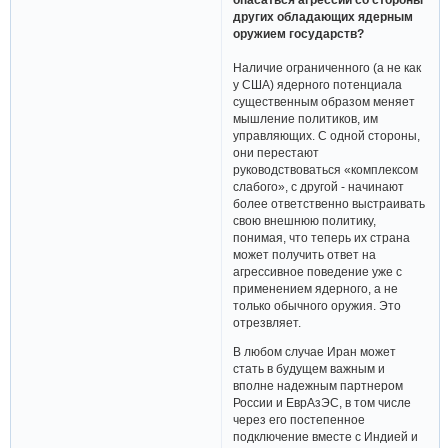
других обладающих ядерным
оружием государств?
Наличие ограниченного (а не как
у США) ядерного потенциала
существенным образом меняет
мышление политиков, им
управляющих. С одной стороны,
они перестают
руководствоваться «комплексом
слабого», с другой - начинают
более ответственно выстраивать
свою внешнюю политику,
понимая, что теперь их страна
может получить ответ на
агрессивное поведение уже с
применением ядерного, а не
только обычного оружия. Это
отрезвляет.
В любом случае Иран может
стать в будущем важным и
вполне надежным партнером
России и ЕврАзЭС, в том числе
через его постепенное
подключение вместе с Индией и