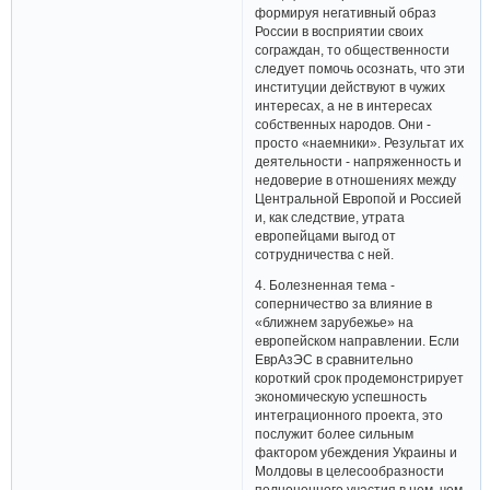
формируя негативный образ
России в восприятии своих
сограждан, то общественности
следует помочь осознать, что эти
институции действуют в чужих
интересах, а не в интересах
собственных народов. Они -
просто «наемники». Результат их
деятельности - напряженность и
недоверие в отношениях между
Центральной Европой и Россией
и, как следствие, утрата
европейцами выгод от
сотрудничества с ней.
4. Болезненная тема -
соперничество за влияние в
«ближнем зарубежье» на
европейском направлении. Если
ЕврАзЭС в сравнительно
короткий срок продемонстрирует
экономическую успешность
интеграционного проекта, это
послужит более сильным
фактором убеждения Украины и
Молдовы в целесообразности
полноценного участия в нем, чем