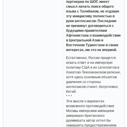
партнерам по ШОС имеет
смысл начать поиск общего
языка с Талибаном, не отдавая
эту инициативу полностью в
руки англосаксов. Последние
не преминут договориться с
будущими правителями
Афганистана о взаимодействии
в Центральной Азии и
Восточном Туркестане в своих
интересах, им это не впервой.
Естественно, России придется
искать ответ и на имперскую
политику США и их сателлитов в
Азиатско-Тихоокеанском регионе,
хотя здесь основным объектом
давления со стороны
англосаксов станет, безусловно,
Китай.
* * *
Эти мысли о вариантах
возможного противодействия
Москвы имперским амбициям
американо-британского
дуумвирата автор хотел бы
завершить предостережением.