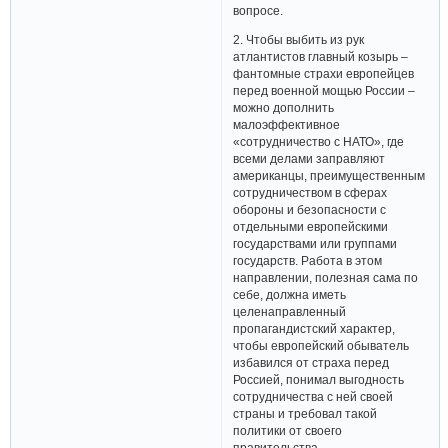
вопросе.
2. Чтобы выбить из рук
атлантистов главный козырь –
фантомные страхи европейцев
перед военной мощью России –
можно дополнить
малоэффективное
«сотрудничество с НАТО», где
всеми делами заправляют
американцы, преимущественным
сотрудничеством в сферах
обороны и безопасности с
отдельными европейскими
государствами или группами
государств. Работа в этом
направлении, полезная сама по
себе, должна иметь
целенаправленный
пропагандистский характер,
чтобы европейский обыватель
избавился от страха перед
Россией, понимал выгодность
сотрудничества с ней своей
страны и требовал такой
политики от своего
правительства.