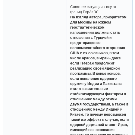
Сложнее ситуация к югу от
границ ЕврАзЭС.
На взгляд автора, приоритетом
для Москвы на южном
геостратегическом
направлении должны стать
отношения с Турцией и
предотвращение
полномасштабного вторжения
США и их союзников, в том
числе арабов, в Иран - даже
если Тегеран продолжит
реализацию своей ядерной
программы. В конце концов,
если появление ядерного
оружия у Индии и Пакистана
стало значительным
стабилизирующим фактором в
отношениях между этими
двумя государствами, а также в
отношениях между Индией и
Китаем, то почему невозможен
такой же эффект в случае, если
ядерной державой станет Иран,
имеющий все основания
опасаться агрессии со стороны