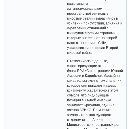
называемом
латиноамериканском
пространстве) эти новые
мировые реалии выразились в
усилении присутствия, влияния и
укреплении отношений с
вышеупомянутыми странами,
которые вытесняют на второй
план отношения с США,
установившиеся после Второй
мировой войны.
Статистические данные,
характеризующие отношения
блока БРИКС со странами Южной
Америки и Карибского бассейна
свидетельствуют о том значении,
которое они придают нашему
континенту. Характерно в этом
смысле, что лидирующие
позиции в Южной Америке
занимает Бразилия, один из
членов БРИКС. По мнению
заместителя заведующего
отделом стран Азии в
Министерстве иностранных дел