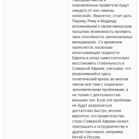
новоявленные правители будут
ожидать от них «манны
небесной». Вероятно, стоит дать
Парижу, Риму и Мадриду,
вспомнившим о своем имперском
прошлом, возможность проявить
свои способности «региональных
менеджеров». Со временем
прояснится, насколько
испытывающая трудности
Европа в силах самостоятельно
восстановить стабильность в
Северной Африке, учитывая, что
разразившийся здесь
политический кризис во многом
связан все-таки с социально-
экономическими проблемами, а
не только с деятельностью
внешних сил. Если эти проблемы
не будут разрешаться
достаточно быстро, вполне
вероятно, что правительства
стран Северной Африки начнут
приглашать к сотрудничеству и
других партнеров, например
Китай и Россию.