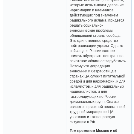
которые испытывают давление
наркомафии и наемников,
действующих под знаменем
радикального ислама, придется
решать социально-
экономические проблемы
обнищавшей страны сообща.
Это единственное средство
нейтрализации угрозы. Однако
сейчас для России важнее
помочь обустроить центрально-
азиатское «ближнее зарубежье».
Потому что деградация
экономики и безработица в
странах ЦА служит питательной
средой и для наркомафии, и для
исламистов, и для радикальных
националистов, и для
гастролирующих по России
криминальных групп. Она же
является причиной нелегальной
трудовой миграции из ЦА,
усложняя и так непростую
ситуацию в РФ.
Тем временем Москве и её