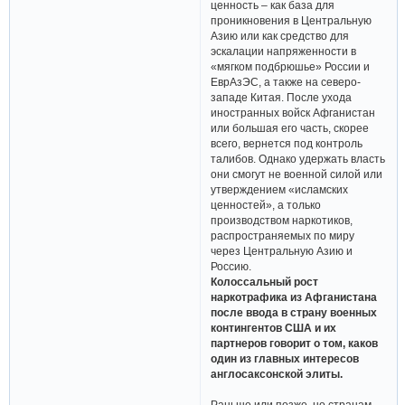
ценность – как база для
проникновения в Центральную
Азию или как средство для
эскалации напряженности в
«мягком подбрюшье» России и
ЕврАзЭС, а также на северо-
западе Китая. После ухода
иностранных войск Афганистан
или большая его часть, скорее
всего, вернется под контроль
талибов. Однако удержать власть
они смогут не военной силой или
утверждением «исламских
ценностей», а только
производством наркотиков,
распространяемых по миру
через Центральную Азию и
Россию.
Колоссальный рост
наркотрафика из Афганистана
после ввода в страну военных
контингентов США и их
партнеров говорит о том, каков
один из главных интересов
англосаксонской элиты.
Раньше или позже, но странам,