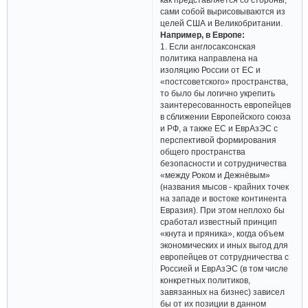
сами собой вырисовываются из
целей США и Великобритании.
Например, в Европе:
1. Если англосаксонская
политика направлена на
изоляцию России от ЕС и
«постсоветского» пространства,
то было бы логично укрепить
заинтересованность европейцев
в сближении Европейского союза
и РФ, а также ЕС и ЕврАзЭС с
перспективой формирования
общего пространства
безопасности и сотрудничества
«между Роком и Дежнёвым»
(названия мысов - крайних точек
на западе и востоке континента
Евразия). При этом неплохо бы
сработал известный принцип
«кнута и пряника», когда объем
экономических и иных выгод для
европейцев от сотрудничества с
Россией и ЕврАзЭС (в том числе
конкретных политиков,
завязанных на бизнес) зависел
бы от их позиции в данном