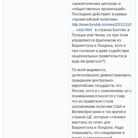
«аналитических центров» и
«общественных организаций».
Последние действуют в рамках
«прометейской политики»
http://www.fondsk.ru/news/2011/11/07/g
… ossii.html
в странах Балтии, в
Польше или Чехии, но при этом
управляются фактически из
Вашингтона и Лондона, хотя и
при согласии и даже содействии
национальных правительств (а
куда им деваться?).
По всей видимости,
целесообразно демонстрировать
гражданам центрально-
европейских государств, что
Россия, хотя и с сожалением, но с
пониманием относится к тому,
что их правители стали
заложниками политики США и
Великобритании и тех кругов в
странах ЦЕ, которые «таскают
каштаны из огня» для
Вашингтона и Лондона. Надо
показывать, что следование в
русле англосаксонской