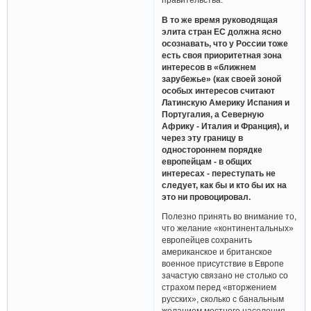
В то же время руководящая
элита стран ЕС должна ясно
осознавать, что у России тоже
есть своя приоритетная зона
интересов в «ближнем
зарубежье» (как своей зоной
особых интересов считают
Латинскую Америку Испания и
Португалия, а Северную
Африку - Италия и Франция), и
через эту границу в
одностороннем порядке
европейцам - в общих
интересах - переступать не
следует, как бы и кто бы их на
это ни провоцировал.
Полезно принять во внимание то,
что желание «континентальных»
европейцев сохранить
американское и британское
военное присутствие в Европе
зачастую связано не столько со
страхом перед «вторжением
русских», сколько с банальным
желанием местного населения