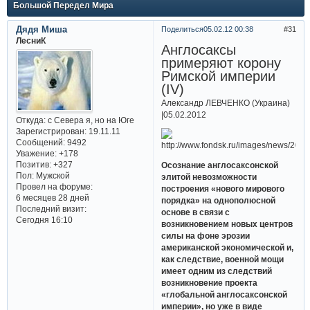
Большой Передел Мира
Дядя Миша
Поделиться
05.02.12 00:38
31
ЛесниК
Англосаксы
примеряют корону
Римской империи
(IV)
Александр ЛЕВЧЕНКО (Украина)
|05.02.2012
Откуда:
с Севера я, но на Юге
Зарегистрирован
: 19.11.11
Сообщений:
9492
Уважение:
+178
Позитив:
+327
Осознание англосаксонской
Пол:
Мужской
элитой невозможности
Провел на форуме:
построения «нового мирового
6 месяцев 28 дней
порядка» на однополюсной
Последний визит:
основе в связи с
Сегодня 16:10
возникновением новых центров
силы на фоне эрозии
американской экономической и,
как следствие, военной мощи
имеет одним из следствий
возникновение проекта
«глобальной англосаксонской
империи», но уже в виде