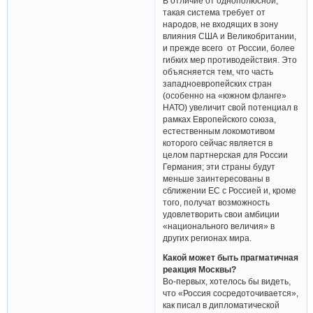
В отличие от однополюсной,
такая система требует от
народов, не входящих в зону
влияния США и Великобритании,
и прежде всего от России, более
гибких мер противодействия. Это
объясняется тем, что часть
западноевропейских стран
(особенно на «южном фланге»
НАТО) увеличит свой потенциал в
рамках Европейского союза,
естественным локомотивом
которого сейчас является в
целом партнерская для России
Германия; эти страны будут
меньше заинтересованы в
сближении ЕС с Россией и, кроме
того, получат возможность
удовлетворить свои амбиции
«национального величия» в
других регионах мира.
Какой может быть прагматичная
реакция Москвы?
Во-первых, хотелось бы видеть,
что «Россия сосредоточивается»,
как писал в дипломатической