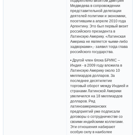
подкреплено визитом Дмитрия
Медведева в сопровождении
представительной делегации
деятелей политики и экономики,
посетившим а апреле 2010 года
Аргентину. Это был первый визит
российского президента в
Латинскую Америку. «Латинская
Америка не является чьими-либо
задворками»,- заявил тогда глава
российского государства.
• Другой член блока БРИКС –
Индия - в 2009 году вложила в
Латинскую Америку около 10
миллиардов долларов. За
последнее десятилетие
торговый оборот между Индией и
странами Латинской Америки
увеличился на 18 миллиардов
долларов. Ряд
латиноамериканских
предприятий уже подписали
договоры о сотрудничестве со
своими индийскими коллегами.
Эти отношения набирают
особую силу в наиболее