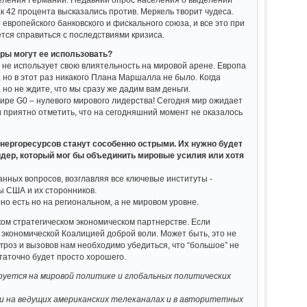
к 42 процента высказались против. Меркель творит чудеса.
европейского банковского и фискального союза, и все это при
тся справиться с последствиями кризиса.
еры могут ее использовать?
 не использует свою влиятельность на мировой арене. Европа
но в этот раз никакого Плана Маршалла не было. Когда
но не ждите, что мы сразу же дадим вам деньги.
мире G0 – нулевого мирового лидерства! Сегодня мир ожидает
и приятно отметить, что на сегодняшний момент не оказалось
энергоресурсов станут сособенно острыми. Их нужно будет
идер, который мог бы объединить мировые усилия или хотя
анных вопросов, возглавляя все ключевые институты -
ы США и их сторонников.
но есть но на региональном, а не мировом уровне.
ком стратегическом экономическом партнерстве. Если
 экономической Коалицией доброй воли. Может быть, это не
угроз и вызовов нам необходимо убедиться, что “большое” не
статочно будет просто хорошего.
руется на мировой политике и глобальных политических
ми на ведущих американских телеканалах и в авторитетных