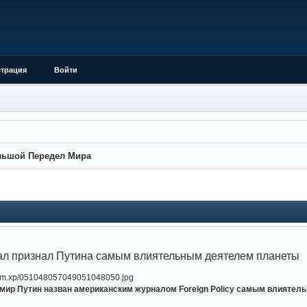
страция
Войти
льшой Передел Мира
ал признал Путина самым влиятельным деятелем планеты
мир Путин назван американским журналом Foreign Policy самым влияте