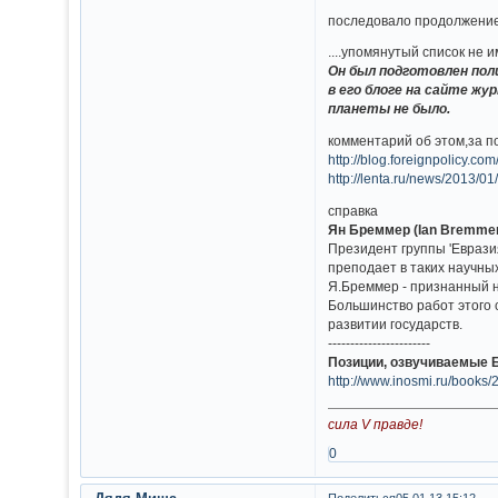
последовало продолжение
....упомянутый список не 
Он был подготовлен пол
в его блоге на сайте жу
планеты не было.
комментарий об этом,за п
http://blog.foreignpolicy.co
http://lenta.ru/news/2013/01/
справка
Ян Бреммер (Ian Bremme
Президент группы 'Еврази
преподает в таких научны
Я.Бреммер - признанный н
Большинство работ этого
развитии государств.
-----------------------
Позиции, озвучиваемые 
http://www.inosmi.ru/book
сила V правде!
0
Поделиться
05.01.13 15:12