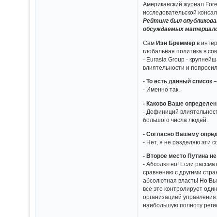
Американский журнал Fore
исследовательской консал
Рейтинг был опубликова
обсуждаемых материал
Сам
Иэн Бреммер
в инте
глобальная политика в со
- Eurasia Group - крупне
влиятельности и попросил 
- То есть данный список
- Именно так.
- Каково Ваше определе
- Дефиниций влиятельност
большого числа людей.
- Согласно Вашему опред
- Нет, я не разделяю эти 
- Второе место Путина н
- Абсолютно! Если рассма
сравнению с другими стра
абсолютная власть! Но Вы 
все это контролирует один 
организацией управления.
наибольшую полноту регио