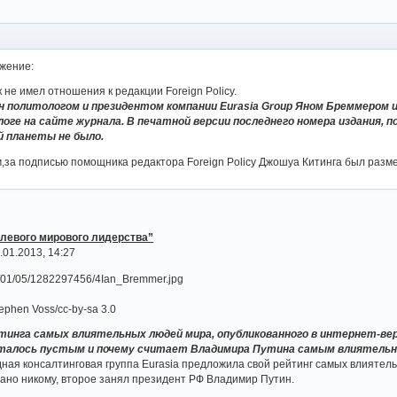
жение:
к не имел отношения к редакции Foreign Policy.
н политологом и президентом компании Eurasia Group Яном Бреммером 
логе на сайте журнала. В печатной версии последнего номера издания, 
 планеты не было.
,за подписью помощника редактора Foreign Policy Джошуа Китинга был разм
улевого мирового лидерства”
01.2013, 14:27
tephen Voss/cc-by-sa 3.0
инга самых влиятельных людей мира, опубликованного в интернет-версии
сталось пустым и почему считает Владимира Путина самым влиятель
ая консалтинговая группа Eurasia предложила свой рейтинг самых влиятел
ано никому, второе занял президент РФ Владимир Путин.