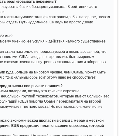
ность реализовывать перемены?
се лауреаты были образцом гуманизма. В рейтинги часто
ли.
таю главным гуманистом и филантропом, я бы, наверное, назвал
лжны отдать Путину должное. Он ведь не просто дзюдо
 Обамы?
о моему мнению, ее усилия и действия намного существеннее
я стала настолько непредсказуемой и несогласованной, что
венниками. США никогда не стремились быть мировым
ше сосредоточена на внутренних экономических и оборонных
али куда больше на мировом уровне, чем Обама. Может быть
я с "фискальным обрывом" этому явно не способствует.
сосредоточены все рычаги влияния?
кими лидерами, потому что кризис в еврозоне
с небольшой группой технократов, которые имеют большой вес
 облигаций (QE3) помогла Обаме переизбраться на второй
заслуживает третьего места! Но повторюсь, он, конечно, не
 краю экономической пропасти в связи с мерами жесткой
дения. ЕЦБ предложил план спасения еврозоны, который
аселения Германии. Недавний опрос населения о выделении