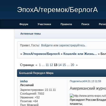
ЭпохА/теремок/БерлогА
Форум
Участники
Правила
Поиск
Реги
Активные темы
Привет, Гость!
Войдите
или
зарегистрируйтесь
.
»
ЭпохА/теремок/БерлогА
»
Кошелёк или Жизнь...
»
Бо
Страница:
«
1
…
11
12
13
14
15
…
20
»
Большой Передел Мира
imho
Поделиться
04.01.13 11:59
Лесничий
Американский журн
Зарегистрирован
: 22.11.11
Сообщений:
7002
Уважение:
+52
Президент России Влади
Позитив:
+64
планеты
,
Пол:
Мужской