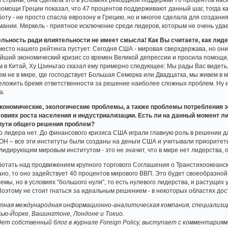
омощи Греции показал, что 47 процентов поддерживают данный шаг, тогда ка
ту - не просто спасла еврозону и Грецию, но и многое сделала для создания 
ании. Меркель - приятное исключение среди лидеров, которым не очень удае
тельность ради влиятельности не имеет смысла! Как Вы считаете, как лид
место нашего рейтинга пустует. Сегодня США - мировая сверхдержава, но они
ший экономический кризис со времен Великой депрессии и просила помощи, 
 в Китай, Ху Цзиньтао сказал ему примерно следующее: Мы рады Вас видеть, 
м не в мире, где господствует Большая Семерка или Двадцатка, мы живем в 
ереложить бремя ответственности за решение наиболее сложных проблем. Ну 
а.
 экономические, экологические проблемы, а также проблемы потребления 
овиях роста населения и индустриализации. Есть ли на данный момент л
 пути общего решения проблем?
го лидера нет. До финансового кризиса США играли главную роль в решении д
Н – все эти институты были созданы на деньги США и учитывали приоритет
идирующим мировым институтом - это не значит, что в мире нет лидерства, о
ботать над продвижением крупного торгового Соглашения о Транстихоокеанс
но, то оно задействует 40 процентов мирового ВВП. Это будет своеобразной
ы, но в условиях "большого нуля", то есть нулевого лидерства, и растущих 
 Поэтому не стоит гнаться за идеальным решением - в некоторых областях до
етная международная информационно-аналитическая компания, специализи
Нью-Йорке, Вашингтоне, Лондоне и Токио.
дет собственный блог в журнале Foreign Policy, выступает с комментария