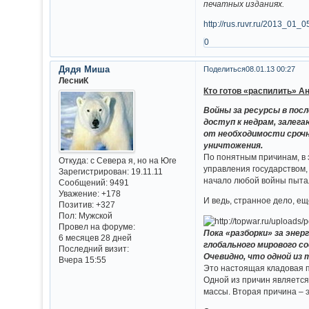
печатных изданиях.
http://rus.ruvr.ru/2013_01_0
0
Дядя Миша
Поделиться
08.01.13 00:27
ЛесниК
Кто готов «распилить» А
Войны за ресурсы в пос
доступ к недрам, залег
от необходимости срочн
уничтожения.
По понятным причинам, в 
Откуда:
с Севера я, но на Юге
управления государством, 
Зарегистрирован
: 19.11.11
начало любой войны пытал
Сообщений:
9491
Уважение:
+178
И ведь, странное дело, е
Позитив:
+327
Пол:
Мужской
Провел на форуме:
Пока «разборки» за энер
6 месяцев 28 дней
глобального мирового с
Последний визит:
Очевидно, что одной из
Вчера 15:55
Это настоящая кладовая п
Одной из причин является
массы. Вторая причина – 