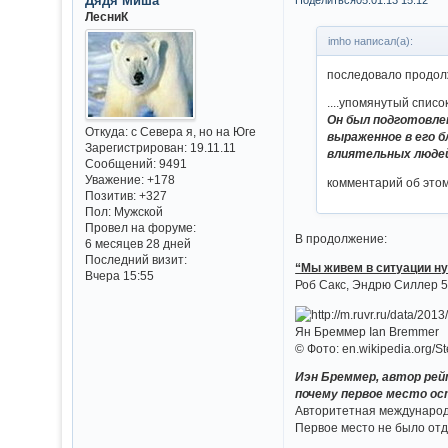
Дядя Миша
ЛесниК
imho написал(а):
последовало продол
....упомянутый списо
Он был подготовле
Откуда:
с Севера я, но на Юге
выраженное в его б
Зарегистрирован
: 19.11.11
влиятельных людей
Сообщений:
9491
Уважение:
+178
комментарий об этом
Позитив:
+327
Пол:
Мужской
Провел на форуме:
В продолжение:
6 месяцев 28 дней
Последний визит:
“Мы живем в ситуации н
Вчера 15:55
Роб Сакс, Эндрю Силлер 5.
Ян Бреммер Ian Bremmer
© Фото: en.wikipedia.org/S
Иэн Бреммер, автор рейт
почему первое место о
Авторитетная международн
Первое место не было отд