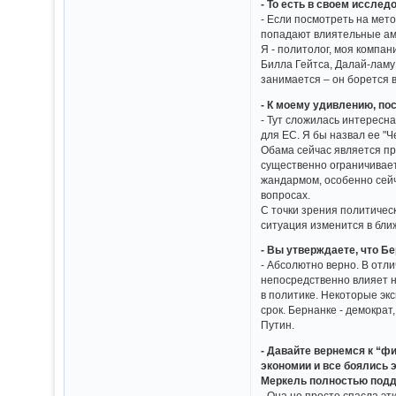
- То есть в своем иссле
- Если посмотреть на мето
попадают влиятельные ам
Я - политолог, моя компа
Билла Гейтса, Далай-ламу
занимается – он борется 
- К моему удивлению, п
- Тут сложилась интересн
для ЕС. Я бы назвал ее "Ч
Обама сейчас является пр
существенно ограничивае
жандармом, особенно сейч
вопросах.
С точки зрения политичес
ситуация изменится в бли
- Вы утверждаете, что Бе
- Абсолютно верно. В отл
непосредственно влияет н
в политике. Некоторые эк
срок. Бернанке - демократ
Путин.
- Давайте вернемся к “ф
экономии и все боялись 
Меркель полностью подд
- Она не просто спасла э