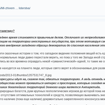
5/Mi-zhivem … liderstva/
нтарктиду?
леднее время становятся привычным делом. Отличает их непреодолимо
ающим на территории иностранных государств, при этом мотивируя с
ого внедрения западного образца демократии до спасения населения эт
эти сказочные истории о том, что западное видение положения вещей есть 
нормальные люди давно перестали верить, но пока у того же Запада иной стра
ись во все времена оправдать некой «гуманистической» идеей, то такие же 
ще находятся на планете люди, которые свято верят в обозначаемые для раз
горесурсы идут на, скажем так, обжитых территориях. А ведь отнюдь не
ообщества может проявиться интерес к просторам, которые сегодня не
 таких богатейших территорий Земного шара является Антарктида.
риродных богатств, руки крупных геополитических игроков до которой пока н
 отсутствие оптимальных технологий и средств, позволяющих выкачивать э
это наличие (пока еще наличие) документально закрепленного консенсуса ме