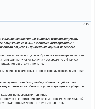
123
е желание определенных мировых игроков получить
вое вторжение самыми экзотическими причинами:
их стран от угрозы применения оружия массового
единственно верное и целесообразное в плане правильности
тегии для получения доступа к ресурсам нет. И так как
оправдания работают и поныне.
вязывания всевозможных военных конфликтов «благие» цели.
 за горами тот день, когда у одного из субъектов
 закреплены ни за одним из существующих государств.
е доходят по нескольким причинам.
нергоресурсы, залегающие под километровым слоем ледяной
жду государствами мира о статусе Антарктиды.