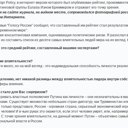
ign Policy, в интернет-версии которого был опубликован рейтинг, прокоммент
тинговой группы Eurasia Иэном Бреммером и отражает его точку зрения.
н на сайте журнала, на видном месте, сопровождался фотографией росс
ов Интернета.
рвью “Голосу России” сообщил, что составленный им рейтинг стал результатом
временном мире”:
йшая консалтинговая компания, оценивающая политические риски. Я разослал в
их составить список из десяти самых влиятельных людей мира на их взгляд. 
 – это средний рейтинг, составленный вашими экспертами?
ние влиятельности?
и много, но на мой взгляд - это индивидуальная способность личности реал
елению, нет никакой разницы между влиятельностью лидера внутри собс
сферы влияния.
е стало для Вас сюрпризом?
тривать властные полномочия Путина как личности – они незначительны в ма
нами. Существует множество небольших стран-диктатур, как Туркменистан ил
только представьте, Россия - огромная страна, серьезный экономический игро
человек! И в чьих руках это окажется, если этот человек умрет, или, например
 С точки зрения влиятельности, на данный момент Путин – объективно самый
нальной власти в России.