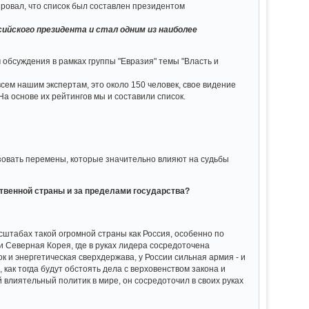
ировал, что список был составлен президентом
ийского президента и стал одним из наиболее
 обсуждения в рамках группы "Евразия" темы "Власть и
сем нашим экспертам, это около 150 человек, свое видение
На основе их рейтингов мы и составили список.
изовать перемены, которые значительно влияют на судьбы
твенной страны и за пределами государства?
сштабах такой огромной страны как Россия, особенно по
и Северная Корея, где в руках лидера сосредоточена
к и энергетическая сверхдержава, у России сильная армия - и
, как тогда будут обстоять дела с верховенством закона и
 влиятельный политик в мире, он сосредоточил в своих руках