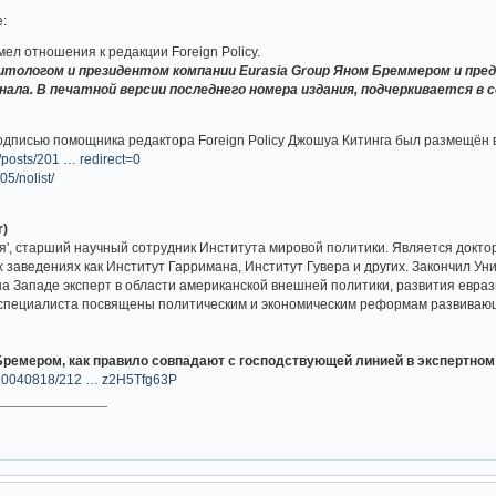
:
имел отношения к редакции Foreign Policy.
итологом и президентом компании Eurasia Group Яном Бреммером и пре
рнала. В печатной версии последнего номера издания, подчеркивается в
одписью помощника редактора Foreign Policy Джошуа Китинга был размещён 
m/posts/201 … redirect=0
05/nolist/
r)
я', старший научный сотрудник Института мировой политики. Является докто
х заведениях как Институт Гарримана, Институт Гувера и других. Закончил У
а Западе эксперт в области американской внешней политики, развития еврази
 специалиста посвящены политическим и экономическим реформам развива
Бремером, как правило совпадают с господствующей линией в экспертном
s/20040818/212 … z2H5Tfg63P