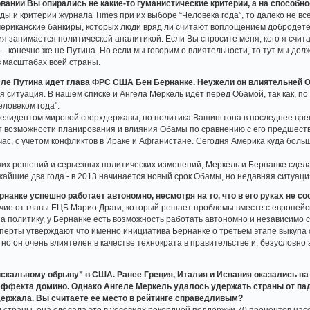
довании Вы опирались не какие-то гуманистические критерии, а на способ
ды и критерии журнала Times при их выборе “Человека года”, то далеко не в
ериканские банкиры, которых люди вряд ли считают воплощением добродете
ния занимается политической аналитикой. Если Вы спросите меня, кого я счи
 – конечно же не Путина. Но если мы говорим о влиятельности, то тут мы до
в масштабах всей страны.
осле Путина идет глава ФРС США Бен Бернанке. Неужели он влиятельней
ая ситуация. В нашем списке и Ангела Меркель идет перед Обамой, так как, п
еловеком года".
езидентом мировой сверхдержавы, но политика Вашингтона в последнее врем
т возможности планирования и влияния Обамы по сравнению с его предшест
ас, с учетом конфликтов в Ираке и Афганистане. Сегодня Америка куда боль
ких решений и серьезных политических изменений, Меркель и Бернанке сдел
жайшие два года - в 2013 начинается новый срок Обамы, но недавняя ситуаци
рнанке успешно работает автономно, несмотря на то, что в его руках не 
ичие от главы ЕЦБ Марио Драги, который решает проблемы вместе с европейс
а политику, у Бернанке есть возможность работать автономно и независимо 
сперты утверждают что именно инициатива Бернанке о третьем этапе выкупа
, но он очень влиятелен в качестве технократа в правительстве и, безусловно 
искальному обрыву” в США. Ранее Греция, Италия и Испания оказались на
эффекта домино. Однако Ангеле Меркель удалось удержать страны от па
ержала. Вы считаете ее место в рейтинге справедливым?
ти страны, она сделала это в условиях рекордной поддержки 70 процентов н