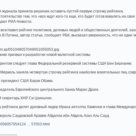
 журнала приняла решение оставить пустой первую строчку рейтинга.
оятельство тем, что «все ждут кого-то еще, кто будет готов взвалить на св
щают РИА Новости.
возглавил рейтинг политиков, деловых людей и общественных деятелей, заня
В.Путина, автор статьи, сообщает РБК, высказал уверенность, что ни один ч
.
нке призвал к разработке новой валютной системы
идентом следует глава Федеральной резервной системы США Бен Бернанке.
Меркель заняла четвертую строчку рейтинга наиболее влиятельных лиц сов
 президент США Барак Обама.
едатель Европейского центрального банка Марио Драги.
й секретарь КНР Си Цзиньпин.
у рейтинга делят духовный лидер Ирана аятолла Хаменеи и глава Междунар
король Саудовской Аравии Абдалла ибн Абдель Азиз Аль Сауд.
55056057054124 … 57053.html
_________