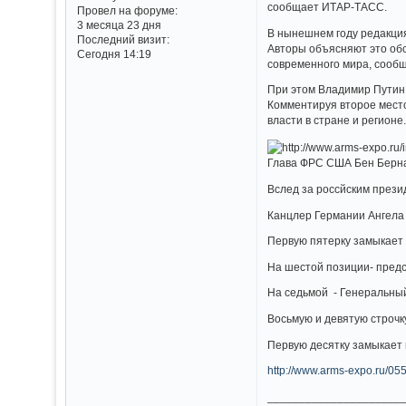
сообщает ИТАР-ТАСС.
Провел на форуме:
3 месяца 23 дня
В нынешнем году редакция
Последний визит:
Авторы объясняют это обст
Сегодня 14:19
современного мира, сооб
При этом Владимир Путин 
Комментируя второе место 
власти в стране и регионе
Глава ФРС США Бен Берна
Вслед за россйским през
Канцлер Германии Ангела 
Первую пятерку замыкает
На шестой позиции- предс
На седьмой - Генеральны
Восьмую и девятую строчк
Первую десятку замыкает 
http://www.arms-expo.ru/0
_____________________