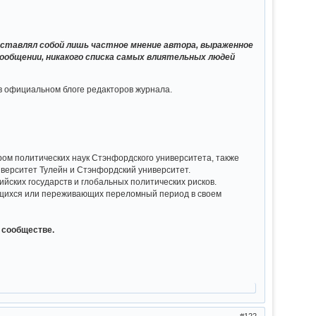
дставлял собой лишь частное мнение автора, выраженное
 сообщении, никакого списка самых влиятельных людей
в официальном блоге редакторов журнала.
ром политических наук Стэнфордского университета, также
ниверситет Тулейн и Стэнфордский университет.
йских государств и глобальных политических рисков.
ющихся или переживающих переломный период в своем
 сообществе.
122