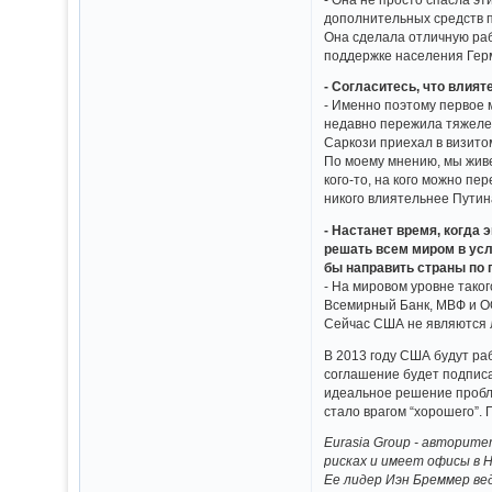
дополнительных средств п
Она сделала отличную рабо
поддержке населения Герм
- Согласитесь, что влия
- Именно поэтому первое 
недавно пережила тяжелей
Саркози приехал в визитом
По моему мнению, мы живе
кого-то, на кого можно п
никого влиятельнее Путин
- Настанет время, когда
решать всем миром в усл
бы направить страны по
- На мировом уровне тако
Всемирный Банк, МВФ и ОО
Сейчас США не являются л
В 2013 году США будут ра
соглашение будет подписа
идеальное решение проблем
стало врагом “хорошего”.
Eurasia Group - авторит
рисках и имеет офисы в 
Ее лидер Иэн Бреммер ве