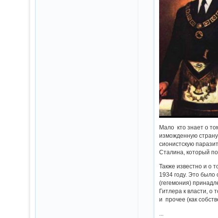
Мало кто знает о то
изможденную страну 
сионистскую паразит
Сталина, который по
Также известно и о 
1934 году. Это было
(гегемония) принадл
Гитлера к власти, о
и прочее (как собст
...