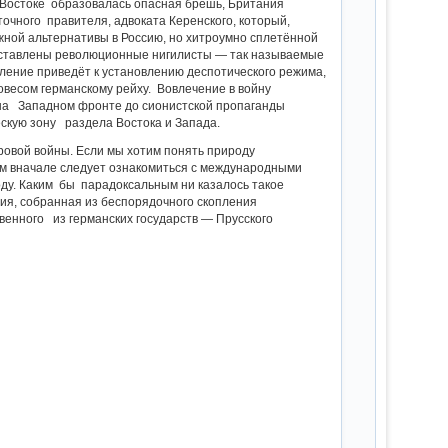
на Востоке образовалась опасная брешь, Британия
чного правителя, адвоката Керенского, который,
ожной альтернативы в Россию, но хитроумно сплетённой
 доставлены революционные нигилисты — так называемые
ление приведёт к установлению деспотического режима,
весом германскому рейху. Вовлечение в войну
 на Западном фронте до сионистской пропаганды
скую зону раздела Востока и Запада.
овой войны. Если мы хотим понять природу
ам вначале следует ознакомиться с международными
оду. Каким бы парадоксальным ни казалось такое
ция, собранная из беспорядочного скопления
венного из германских государств — Прусского