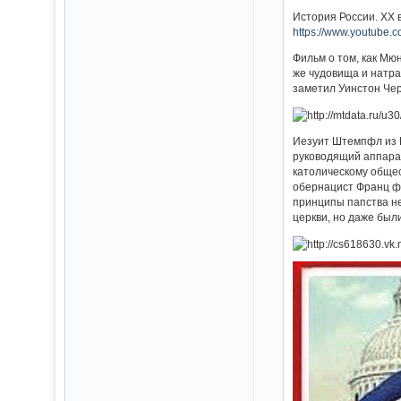
История России. XX 
https://www.youtub
Фильм о том, как Мю
же чудовища и натра
заметил Уинстон Чер
Иезуит Штемпфл из М
руководящий аппарат
католическому общес
обернацист Франц фо
принципы папства не
церкви, но даже был