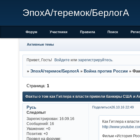
ЭпохА/теремок/БерлогА
Форум
Участники
Правила
Поиск
Реги
Активные темы
Привет, Гость!
Войдите
или
зарегистрируйтесь
.
»
ЭпохА/теремок/БерлогА
»
Война против России
»
Фак
Страница:
1
Факты о том как Гитлера к власти привели банкиры США и А
Русь
Поделиться
26.10.16 22:49
Следопыт
Зарегистрирован
: 16.09.16
Как Гитлера к власт
Сообщений:
16
http://www.youtube.
Уважение:
+0
Позитив:
+0
Фильм «История Росс
Провел на форуме: