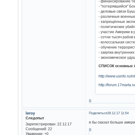
- финансирование тер
- "потерявшийся" Боин
- деловые связи Буш
- различные военные
- запрещённые эксп
- политические убий
- участие Америки в
- сотни тысяч рабов 
- колоссальная сист
- обучение террорист
- закупка внутренних
- экономическое уду
СПИСОК основных
http://www.usinfo.ru/i
http://forum.17marta.r
0
leroy
Поделиться
28.12.17 11:54
Следопыт
я бы сказал больше амери
Зарегистрирован
: 22.12.17
Сообщений:
22
0
Уважение:
+0