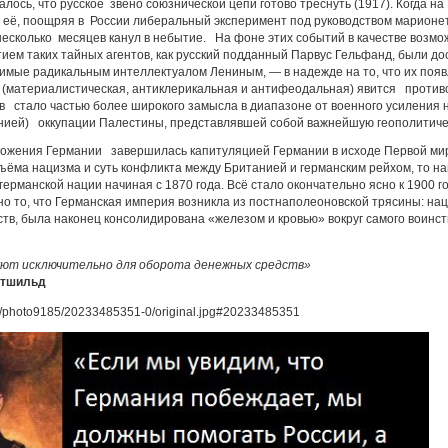
азалось, что русское звено союзнической цепи готово треснуть (1917). Когда 
её, поощряя в России либеральный эксперимент под руководством марионето
 несколько месяцев канул в небытие. На фоне этих событий в качестве возм
стием таких тайных агентов, как русский подданный Парвус Гельфанд, были
имые радикальным интеллектуалом Лениным, — в надежде на то, что их появ
 (материалистическая, антиклерикальная и антифеодальная) явится противо
 стало частью более широкого замысла в диапазоне от военного усиления
анией) оккупации Палестины, представлявшей собой важнейшую геополитиче
тожения Германии завершилась капитуляцией Германии в исходе Первой мир
ъёма нацизма и суть конфликта между Британией и германским рейхом, то н
ерманской нации начиная с 1870 года. Всё стало окончательно ясно к 1900 г
но то, что Германская империя возникла из постнаполеоновской трясины: на
тв, была наконец консолидирована «железом и кровью» вокруг самого воинст
уют исключительно для оборота денежных средств»
отшильд