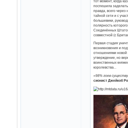
тот момент, когда к
поспешила заделать 
правда, всего через
тайной сети и с уча
большевики, руковод
полярность которого
Соединённых Штатов
совместной (с Брит
Первая стадия унич
возникновения и под
отношениями новой г
утверждение, но вер
воинственных княжес
королевства...
«98% гоев существ
сионист Джейкоб Р