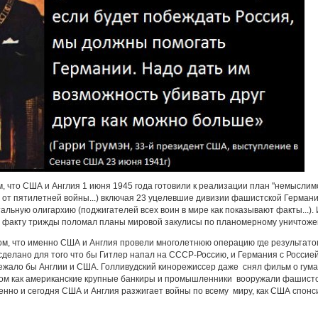
м, что США и Англия 1 июня 1945 года готовили к реализации план "немысли
от пятилетней войны...) включая 23 уцелевшие дивизии фашистской Германии
альную олигархию (поджигателей всех воин в мире как показывают факты...).
 факту трижды поломал планы мировой закулисы по планомерному уничтожен
том, что именно США и Англия провели многолетнюю операцию где результатом
 сделано для того что бы Гитлер напал на СССР-Россию, и Германия с Россие
ежало бы Англии и США. Голливудский кинорежиссер даже снял фильм о гума
 том как американские крупные банкиры и промышленники вооружали фашистс
венно и сегодня США и Англия разжигает войны по всему миру, как США спонси