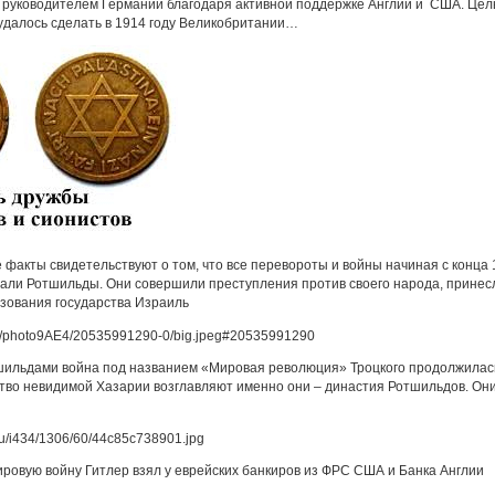
 руководителем Германии благодаря активной поддержке Англии и США. Цел
е удалось сделать в 1914 году Великобритании…
 факты свидетельствуют о том, что все перевороты и войны начиная с конца
ли Ротшильды. Они совершили преступления против своего народа, принесли
азования государства Израиль
ильдами война под названием «Мировая революция» Троцкого продолжилась
во невидимой Хазарии возглавляют именно они – династия Ротшильдов. Они
ровую войну Гитлер взял у еврейских банкиров из ФРС США и Банка Англии