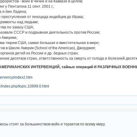
рористов - воин в Чечне и на Кавказе в целом;
г у Пентагона 11 сент. 2001 г.;
а и бин Ладена;
 преступления от геноцида индейцев до Ирака;
ерименты над людьми;
ства по заказу США;
 развале СССР и подрывная деятельность против России;
в Америке;
ема тюрем CША, самая большая и вместительная в мире;
ов в Школе Америк (School of the Americas), Джорджия;
 органов детей из России и др. бедных стран;
шение десятков стран, ответственность за смерть от голода и болезней деся
 АМЕРИКАНСКИХ ИНТЕРВЕНЦИЙ, тайных операций И РАЗЛИЧНЫХ ВОЕН
ntervencyiindex2.htm
u/index.php/topic,10899.0.html
косы стоят за большинством войн и терактов по всему миру.