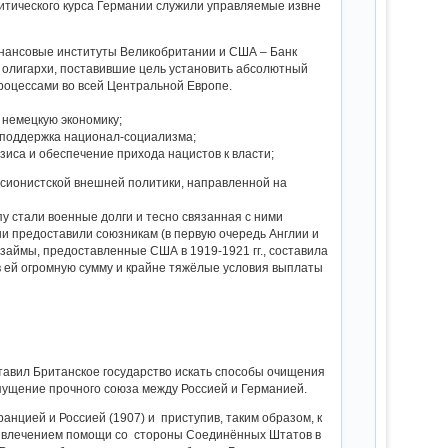
литического курса Германии служили управляемые извне
нансовые институты Великобритании и США – Банк
 олигархи, поставившие цель установить абсолютный
роцессами во всей Центральной Европе.
в немецкую экономику;
я поддержка национал-социализма;
изиса и обеспечение прихода нацистов к власти;
ансионистской внешней политики, направленной на
у стали военные долги и тесно связанная с ними
и предоставили союзникам (в первую очередь Англии и
займы, предоставленные США в 1919-1921 гг., составила
в ей огромную сумму и крайне тяжёлые условия выплаты
авил Британское государство искать способы очищения
опущение прочного союза между Россией и Германией.
анцией и Россией (1907) и приступив, таким образом, к
привлечением помощи со стороны Соединённых Штатов в