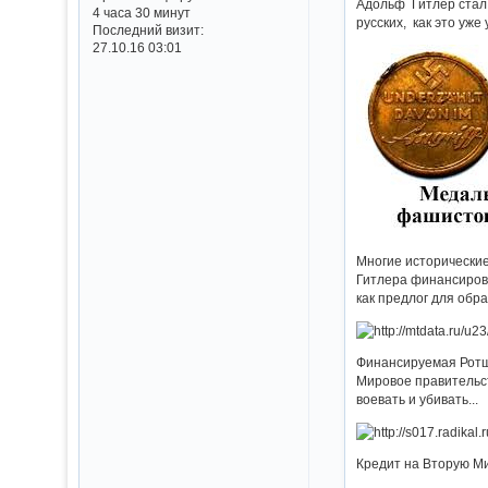
Адольф Гитлер стал
4 часа 30 минут
русских, как это уж
Последний визит:
27.10.16 03:01
Многие исторические
Гитлера финансирова
как предлог для обр
Финансируемая Ротш
Мировое правительст
воевать и убивать...
Кредит на Вторую Ми