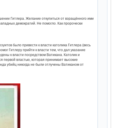
шении Гитлера. Желание откупиться от взращённого ими
ападных демократий. Не помогло. Как пророчески
зуитов было привести к власти католика Гитлера (весь
мог Гитлеру прийти к власти тем, что дал указание
дены к власти посредством Ватикана. Католик и
ся первой властью, которая принимает высокие
манда убийц никогда не были отлучены Ватиканом от