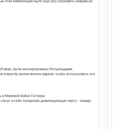
ью этой комбинации было еще раз натравить немцев на
 18 века, были инспирированы Ротшильдами.
 в жертву жизни многих евреев, чтобы использовать это
 в Мировой войне Гитлера.
 несут в себе хазарскую доминирующую черту – жажду