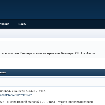
страция
Войти
ты о том как Гитлера к власти привели банкиры США и Англи
нгли
и привели сионисты Англии и США
com/watch?v=rX0Yc9C3y2c
ии. Генезис Второй Мировой» 2010 года. Русская, правдивая версия...