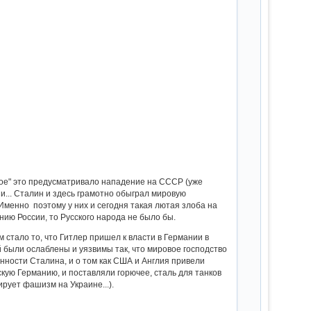
мое" это предусматривало нападение на СССР (уже
... Cталин и здесь грамотно обыграл мировую
 Именно поэтому у них и сегодня такая лютая злоба на
ию России, то Русского народа не было бы.
 стало то, что Гитлер пришел к власти в Германии в
й были ослаблены и уязвимы так, что мировое господство
нности Сталина, и о том как США и Англия привели
кую Германию, и поставляли горючее, сталь для танков
рует фашизм на Украине...).