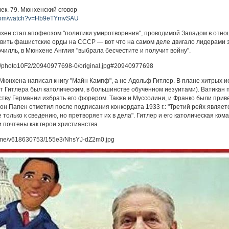
век. 79. Мюнхенский сговор
e.com/watch?v=Hb9eTYmvSAU
нхен стал апофеозом "политики умиротворения", проводимой Западом в отно
вить фашистские орды на СССР — вот что на самом деле двигало лидерами з
чилль, в Мюнхене Англия "выбрала бесчестите и получит войну".
юнхена написал книгу "Майн Кампф", а не Адольф Гитлер. В плане хитрых ие
 Гитлера был католическим, в большинстве обученном иезуитами). Ватикан по
тву Германии избрать его фюрером. Также и Муссолини, и Франко были приве
н Папен отметил после подписания конкордата 1933 г.: "Третий рейх являет
 только к сведению, но претворяет их в дела". Гитлер и его католическая ко
и почтены как герои христианства.