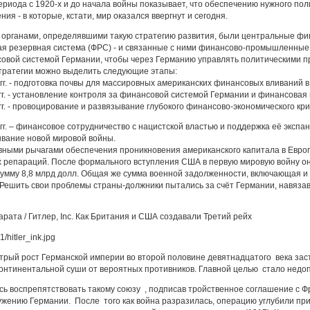
риода с 1920-х и до начала войны показывает, что обеспечению нужного по
я - в которые, кстати, мир оказался ввергнут и сегодня.
 органами, определявшими такую стратегию развития, были центральные фи
ая резервная система (ФРС) - и связанные с ними финансово-промышленные
овой системой Германии, чтобы через Германию управлять политическими п
стратегии можно выделить следующие этапы:
4 гг. - подготовка почвы для массировных американских финансовых вливаний 
9 гг. - установление контроля за финансовой системой Германии и финансова
 гг. - провоцирование и развязывание глубокого финансово-экономического кр
9 гг. – финансовое сотрудничество с нацистской властью и поддержка её эксп
ывание новой мировой войны.
вными рычагами обеспечения проникновения американского капитала в Европ
 репараций. После формального вступления США в первую мировую войну он
умму 8,8 млрд долл. Общая же сумма военной задолженности, включающая и 
 Решить свои проблемы страны-должники пытались за счёт Германии, навяза
рата / Гитлер, Inc. Как Британия и США создавали Третий рейх
рый рост Германской империи во второй половине девятнадцатого века заст
континентальной суши от вероятных противников. Главной целью стало нед
ь воспрепятствовать такому союзу , подписав тройственное соглашение с Фр
ружению Германии. После того как война разразилась, операцию углубили 