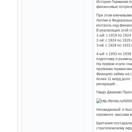
История Германии пе
финансовые потрясени
При этом ключевыми
Англии и Федеральн
контроль над финанс
В реализации этой 
1-ый: с 1919 по 192
2-ой: с 1924 по 192
3-ий: с 1929 по 1933
4-ый: с 1933 по 193
подготовку и развяз
На первом этапе гла
проблема германских
Франции) займы на с
более 11 млрд долл.
репараций...
Гвидо Джакомо Препа
Неожиданный и быст
огромного массива 
Британия постаралас
стратегическому ок