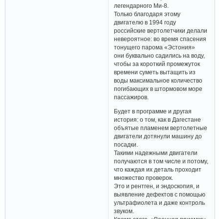
легендарного Ми-8.
Только благодаря этому
двигателю в 1994 году
российские вертолетчики делали
невероятное: во время спасения
тонущего парома «Эстония»
они буквально садились на воду,
чтобы за короткий промежуток
времени суметь вытащить из
воды максимальное количество
погибающих в штормовом море
пассажиров.
Будет в программе и другая
история: о том, как в Дагестане
объятые пламенем вертолетные
двигатели дотянули машину до
посадки.
Такими надежными двигатели
получаются в том числе и потому,
что каждая их деталь проходит
множество проверок.
Это и рентген, и эндоскопия, и
выявление дефектов с помощью
ультрафиолета и даже контроль
звуком.