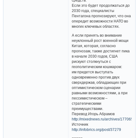
средств.
Если это будет продолжаться до
2030 года, специалисты
Пентагона прогнозируют, что она
опередит возможности НАТО во
многих ключевых областях.
А если принять во внимание
неуклонный рост военной мощи
Китая, которая, согласно
прогнозам, также достигнет пика
в начале 2030 годов, США
рискуют столкнуться с
геополитическим кошмаром:
им придется выступать
одновременно против двух
сверхдержав, обладающих при
оптимистическом сценарии
равными возможностями, а при
пессимистическом –
стратегическими
преимуществами.
Перевод Игорь Абрамов
http://mixednews.ru/archives/177065
Источник
http://infobrics.org/post/37279