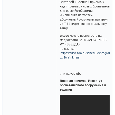
Зрителей «Военной приемки»
ждет премьера новых броневиков
для российской армии.
И «вишенка на торте»,
абсолютный эксклюзив: выстрел
из Т-14 «Армата» по реальному
танку.
видео
можно посмотреть на
медиахранище © ОАО «ТРК ВС
РФ «ЗВЕЗДА»
по ссылке
https://tvzvezda.ru/schedule/programs/
… TwYmt.html
или на youtube:
Военная приемка. Институт
бронетанкового вооружения и
техники