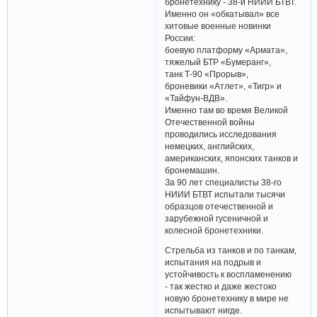
бронетехнику - 38-й НИИИ БТВТ.
Именно он «обкатывал» все
хитовые военные новинки
России:
боевую платформу «Армата»,
тяжелый БТР «Бумеранг»,
танк Т-90 «Прорыв»,
броневики «Атлет», «Тигр» и
«Тайфун-ВДВ».
Именно там во время Великой
Отечественной войны
проводились исследования
немецких, английских,
американских, японских танков и
бронемашин.
За 90 лет специалисты 38-го
НИИИ БТВТ испытали тысячи
образцов отечественной и
зарубежной гусеничной и
колесной бронетехники.
Стрельба из танков и по танкам,
испытания на подрыв и
устойчивость к воспламенению
- так жестко и даже жестоко
новую бронетехнику в мире не
испытывают нигде.