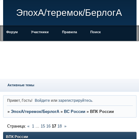
ЭпохА/теремок/БерлогА
Форум
Участники
Правила
Поиск
Регистрация
Войти
Активные темы
Привет, Гость!
Войдите
или
зарегистрируйтесь
.
»
ЭпохА/теремок/БерлогА
»
ВС России
»
ВПК России
Страница:
«
1
…
15
16
17
18
»
ВПК России