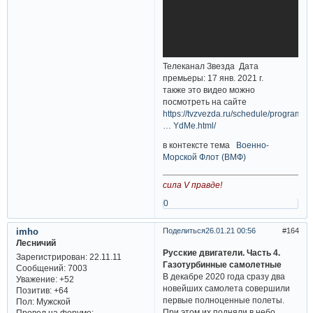
Телеканал Звезда Дата
премьеры: 17 янв. 2021 г.
также это видео можно
посмотреть на сайте
https://tvzvezda.ru/schedule/programs/
… YdMe.html/
в контексте тема
Военно-
Морской Флот (ВМФ)
сила V правде!
0
imho
Поделиться
26.01.21 00:56
164
Лесничий
Русские двигатели. Часть 4.
Зарегистрирован
: 22.11.11
Газотурбинные самолетные
Сообщений:
7003
В декабре 2020 года сразу два
Уважение:
+52
новейших самолета совершили
Позитив:
+64
первые полноценные полеты.
Пол:
Мужской
При этом их подняли в небо
Провел на форуме: