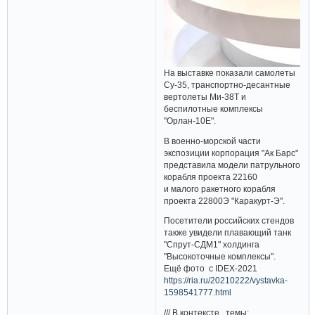
На выставке показали самолеты
Су-35, транспортно-десантные
вертолеты Ми-38Т и
беспилотные комплексы
"Орлан-10Е".
В военно-морской части
экспозиции корпорация "Ак Барс"
представила модели патрульного
корабля проекта 22160
и малого ракетного корабля
проекта 22800Э "Каракурт-Э".
Посетители российских стендов
также увидели плавающий танк
"Спрут-СДМ1" холдинга
"Высокоточные комплексы".
Ещё фото с IDEX-2021
https://ria.ru/20210222/vystavka-
1598541777.html
/// В контексте, темы: