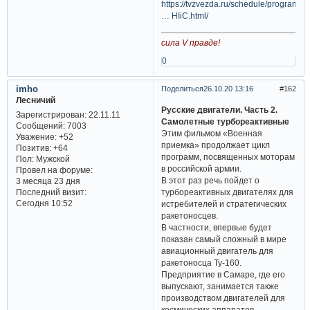
https://tvzvezda.ru/schedule/programs/
… HIiC.html/
сила V правде!
0
imho
Поделиться
26.10.20 13:16
162
Лесничий
Русские двигатели. Часть 2.
Зарегистрирован
: 22.11.11
Самолетные турбореактивные
Сообщений:
7003
Этим фильмом «Военная
Уважение:
+52
приемка» продолжает цикл
Позитив:
+64
программ, посвященных моторам
Пол:
Мужской
в российской армии.
Провел на форуме:
В этот раз речь пойдет о
3 месяца 23 дня
Последний визит:
турбореактивных двигателях для
Сегодня 10:52
истребителей и стратегических
ракетоносцев.
В частности, впервые будет
показан самый сложный в мире
авиационный двигатель для
ракетоносца Ту-160.
Предприятие в Самаре, где его
выпускают, занимается также
производством двигателей для
космических аппаратов,