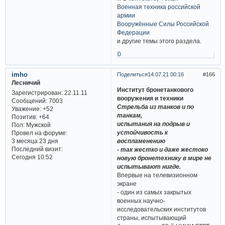
Военная техника российской
армии
Вооружённые Силы Российской
Федерации
и другие темы этого раздела.
0
imho
Поделиться
14.07.21 00:16
166
Лесничий
Институт бронетанкового
Зарегистрирован
: 22.11.11
вооружения и техники
Сообщений:
7003
Стрельба из танков и по
Уважение:
+52
танкам,
Позитив:
+64
испытания на подрыв и
Пол:
Мужской
устойчивость к
Провел на форуме:
воспламенению
3 месяца 23 дня
Последний визит:
- так жестко и даже жестоко
Сегодня 10:52
новую бронетехнику в мире не
испытывают нигде.
Впервые на телевизионном
экране
- один из самых закрытых
военных научно-
исследовательских институтов
страны, испытывающий