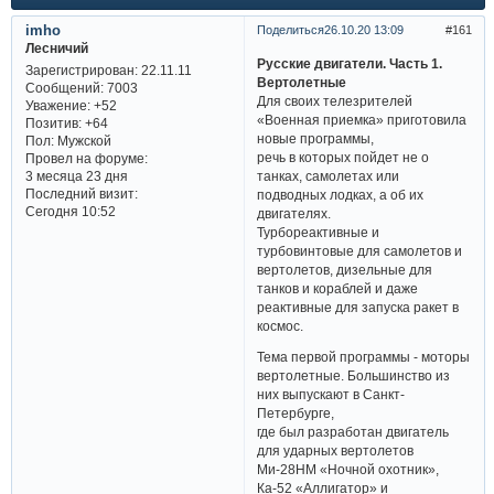
imho
Поделиться
26.10.20 13:09
161
Лесничий
Русские двигатели. Часть 1.
Зарегистрирован
: 22.11.11
Вертолетные
Сообщений:
7003
Для своих телезрителей
Уважение:
+52
«Военная приемка» приготовила
Позитив:
+64
новые программы,
Пол:
Мужской
речь в которых пойдет не о
Провел на форуме:
танках, самолетах или
3 месяца 23 дня
Последний визит:
подводных лодках, а об их
Сегодня 10:52
двигателях.
Турбореактивные и
турбовинтовые для самолетов и
вертолетов, дизельные для
танков и кораблей и даже
реактивные для запуска ракет в
космос.
Тема первой программы - моторы
вертолетные. Большинство из
них выпускают в Санкт-
Петербурге,
где был разработан двигатель
для ударных вертолетов
Ми-28НМ «Ночной охотник»,
Ка-52 «Аллигатор» и