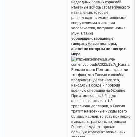
надводных боевых кораблей.
Ракетные войска стратегического
назначения, которые
располагают самыми мощными
вооружениями в истории
человечества, получают новые
МБР, а также
усовершенствованные
гиперзвуковые планеры,
аналогов которым нет нигде в
мире.
Больше всего Пентагон тревожит
тот факт, что Россия способна
продолжать делать все это,
находясь в осаде и проводя
военную операцию на Украине.
При этом военный бюджет
альянса составляет 1.3
триллиона долларов, а Россия
тратит на военные нужды всего
65 миллиардов, то есть примерно
в двадцать раз меньше, однако
Россия получает гораздо
большую отдачу от вложенных