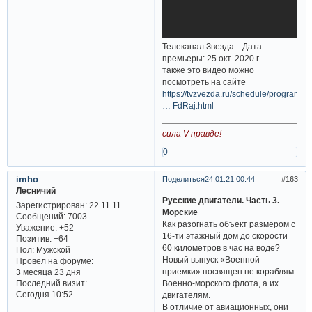
Телеканал Звезда Дата
премьеры: 25 окт. 2020 г.
также это видео можно
посмотреть на сайте
https://tvzvezda.ru/schedule/programs/
… FdRaj.html
сила V правде!
0
imho
Поделиться
24.01.21 00:44
163
Лесничий
Русские двигатели. Часть 3.
Зарегистрирован
: 22.11.11
Морские
Сообщений:
7003
Как разогнать объект размером с
Уважение:
+52
16-ти этажный дом до скорости
Позитив:
+64
60 километров в час на воде?
Пол:
Мужской
Новый выпуск «Военной
Провел на форуме:
приемки» посвящен не кораблям
3 месяца 23 дня
Последний визит:
Военно-морского флота, а их
Сегодня 10:52
двигателям.
В отличие от авиационных, они