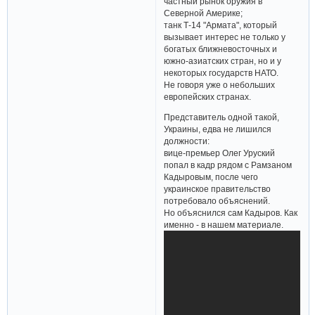
частный рынок оружия в
Северной Америке;
танк Т-14 "Армата", который
вызывает интерес не только у
богатых ближневосточных и
южно-азиатских стран, но и у
некоторых государств НАТО.
Не говоря уже о небольших
европейских странах.
Представитель одной такой,
Украины, едва не лишился
должности:
вице-премьер Олег Уруский
попал в кадр рядом с Рамзаном
Кадыровым, после чего
украинское правительство
потребовало объяснений.
Но объяснился сам Кадыров. Как
именно - в нашем материале.