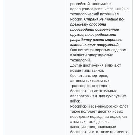
российской экономики и
переоценила влияние санкций на
технологический потенциал
России.
Страна не только по-
прежнему способна
производить современное
оружие, но и продолжает
разработку ракет мирового
класса и иных вооружений.
Она остается мировым лидером
в области гиперзвуковых
технологий.
Другие достижения включают
новые типы танков,
бронетранспортеров,
автономных наземных
транспортных средств,
беспилотных летательных
аппаратов и т.д. для сухопутных
войск.
Российский военно-морской флот
также получает десятки новых
передовых подводных лодок, как
атомных, так и дизель-
электрических, подводные
беспилотники, а также множество