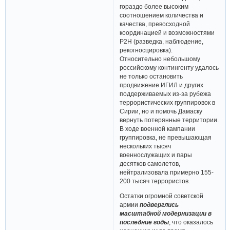
гораздо более высоким
соотношением количества и
качества, превосходной
координацией и возможностями
Р2Н (разведка, наблюдение,
рекогносцировка).
Относительно небольшому
российскому контингенту удалось
не только остановить
продвижение ИГИЛ и других
поддерживаемых из-за рубежа
террористических группировок в
Сирии, но и помочь Дамаску
вернуть потерянные территории.
В ходе военной кампании
группировка, не превышающая
нескольких тысяч
военнослужащих и пары
десятков самолетов,
нейтрализовала примерно 155-
200 тысяч террористов.
Остатки огромной советской
армии
подверглись
масштабной модернизации в
последние годы
, что оказалось