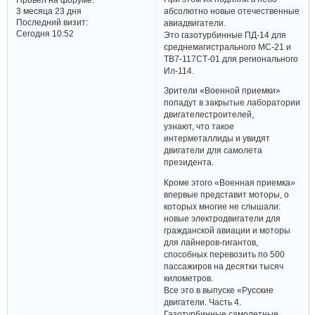
абсолютно новые отечественные
3 месяца 23 дня
Последний визит:
авиадвигатели.
Сегодня 10:52
Это газотурбинные ПД-14 для
среднемагистрального МС-21 и
ТВ7-117СТ-01 для регионального
Ил-114.
Зрители «Военной приемки»
попадут в закрытые лаборатории
двигателестроителей,
узнают, что такое
интерметаллиды и увидят
двигатели для самолета
президента.
Кроме этого «Военная приемка»
впервые представит моторы, о
которых многие не слышали:
новые электродвигатели для
гражданской авиации и моторы
для лайнеров-гигантов,
способных перевозить по 500
пассажиров на десятки тысяч
километров.
Все это в выпуске «Русские
двигатели. Часть 4.
Газотурбинные самолетные.