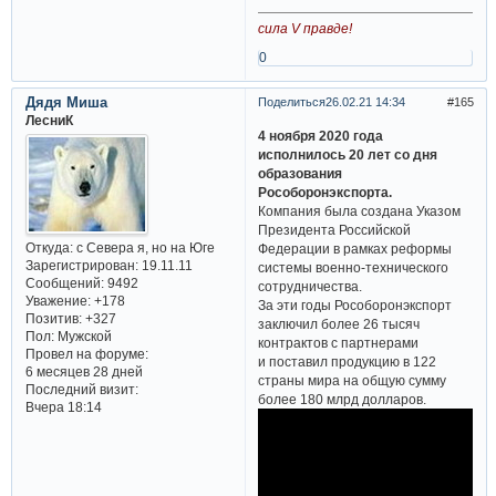
сила V правде!
0
Дядя Миша
Поделиться
26.02.21 14:34
165
ЛесниК
4 ноября 2020 года
исполнилось 20 лет со дня
образования
Рособоронэкспорта.
Компания была создана Указом
Президента Российской
Откуда:
с Севера я, но на Юге
Федерации в рамках реформы
Зарегистрирован
: 19.11.11
системы военно-технического
Сообщений:
9492
сотрудничества.
Уважение:
+178
За эти годы Рособоронэкспорт
Позитив:
+327
заключил более 26 тысяч
Пол:
Мужской
контрактов с партнерами
Провел на форуме:
и поставил продукцию в 122
6 месяцев 28 дней
страны мира на общую сумму
Последний визит:
более 180 млрд долларов.
Вчера 18:14