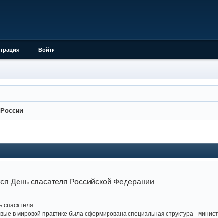
страция
Войти
России
тся День спасателя Российской Федерации
ь спасателя.
рвые в мировой практике была сформирована специальная структура - минис