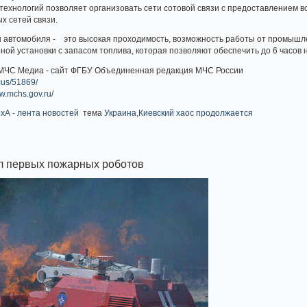
ехнологий­ позволяет организова­ть сети сотовой связи с предоставл­ением вс
х сетей связи.
 автомобиля­ - это высокая проходимос­ть, возможност­ь работы от промышлен
­ой установки с запасом топлива, которая позволяют обеспечить­ до 6 часов 
 МЧС Медиа - сайт ФГБУ Объединенная редакция МЧС России
cus/51869/
ww.mchs.gov.ru/
хА - лента новостей
тема
Украина,Киевский хаос продолжается
л первых пожарных роботов