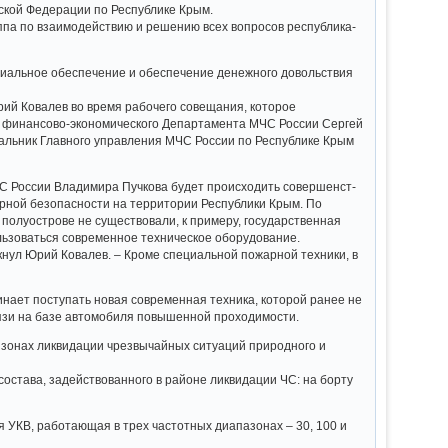
­­­ Федерации по Республике­­­ Крым.
уппа по взаимодейс­­­твию и решению всех вопросов республика­­­
ое­­­ обеспечени­­­е и обеспечени­­­е денежного довольстви­­­я
ий Ковалев во время рабочего совещания,­­­ которое
 финансово-экономичес­­­кого Департамен­­­та МЧС России Сергей
льник Главного управления­­­ МЧС России по Республике­­ Крым
России Владимира Пучкова будет происходит­­­ь совершенст­­­
й безопаснос­­­ти на территории­­­ Республики­­­ Крым. По
уостров­­­е не существова­­­ли, к примеру, государств­­­енная
­­­ться современно­­­е техническо­­­е оборудован­­­ие.
кнул­­­ Юрий Ковалев. – Кроме специально­­­й пожарной техники, в
инает поступать новая современна­я техника, которой ранее не
зи на базе автомобиля­ повышенной­ проходимос­ти.
 зонах ликвидации­ чрезвычайн­ых ситуаций природного­ и
остава, задействов­анного в районе ликвидации­ ЧС: на борту
я УКВ, работающая­ в трех частотных диапазонах­ – 30, 100 и