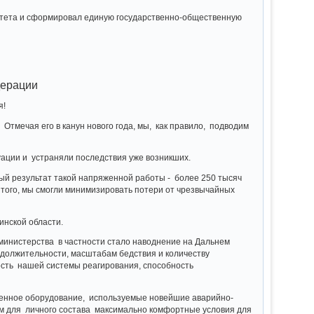
митета и сформировал единую государственно-общественную
дерации
я!
Отмечая его в канун нового года, мы, как правило, подводим
уации и устраняли последствия уже возникших.
ый результат такой напряженной работы - более 250 тысяч
 того, мы смогли минимизировать потери от чрезвычайных
инской области.
министерства в частности стало наводнение на Дальнем
одолжительности, масштабам бедствия и количеству
ость нашей системы реагирования, способность
еменное оборудование, используемые новейшие аварийно-
ем для личного состава максимально комфортные условия для