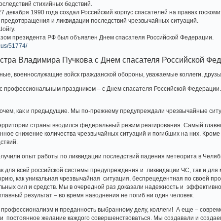
оследствий стихийных бедствий.
 декабря 1990 года создал Российский корпус спасателей на правах госко
, предотвращения и ликвидации последствий чрезвычайных ситуаций.
Шойгу.
казом президента РФ был объявлен Днем спасателя Российской Федерации.
cus/51774/
стра Владимира Пучкова с Днем спасателя Российской Фе
ные, военнослужащие войск гражданской обороны, уважаемые коллеги, друзь
 с профессиональным праздником – с Днем спасателя Российской Федерации. 
прочем, как и предыдущие. Мы по-прежнему предупреждали чрезвычайные сит
территории страны вводился федеральный режим реагирования. Самый главн
нное снижение количества чрезвычайных ситуаций и погибших на них. Кроме
ствий.
олучили опыт работы по ликвидации последствий падения метеорита в Челяб
 для всей российской системы предупреждения и ликвидации ЧС, так и для 
торию, как уникальная чрезвычайная ситуация, беспрецедентная по своей пр
ьных сил и средств. Мы в очередной раз доказали надежность и эффективн
главный результат – во время наводнения не погиб ни один человек.
ш профессионализм и преданность выбранному делу, коллеги! А еще – совр
 и постоянное желание каждого совершенствоваться. Мы создавали и созда