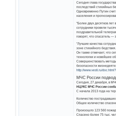
Сегодня глава государств
последствий стихийных б
Одновременно Путин счит
населения и прогнозирова
"Более двух десятков лет
сотрудники провели тысяч
поздравительной телеграм
говорят, что спасатель —
"Лучшие качества сотрудн
зоне стихийного бедствия
Он также отмечает, что 
технологии и новейшее об
Совершенствовать методы
безопасности жизнедеятел
http://www.vesti.ru/doc.htm
МЧС России подводи
Сегодня, 27 декабря, в М
НЦУКС МЧС России сообщ
С начала 2013 года на те
Количество пострадавших 
Общее количество спасенн
Произошло 123 560 пожаров
Спасено более 75 тыс. чел