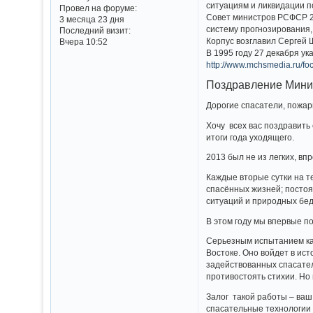
ситуациям и ликвидации п
Провел на форуме:
Совет министров РСФСР 27
3 месяца 23 дня
систему прогнозирования
Последний визит:
Корпус возглавил Сергей 
Вчера 10:52
В 1995 году 27 декабря у
http://www.mchsmedia.ru/fo
Поздравление Мини
Дорогие спасатели, пожар
Хочу всех вас поздравить
итоги года уходящего.
2013 был не из легких, в
Каждые вторые сутки на 
спасённых жизней; постоя
ситуаций и природных бед
В этом году мы впервые п
Серьезным испытанием как
Востоке. Оно войдет в ис
задействованных спасател
противостоять стихии. Но 
Залог такой работы – ва
спасательные технологии