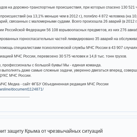
дов на дорожно-транспортные происшествия, при которых спасено 130 521 ч
происшествий (на 13,1% меньше чем в 2012 г.), погибло 4 872 человека (на 10,
рий, связанных с маломерными судами. Всего произошла 26 аварий (в 2012 г.
и Российской Федерации 56 108 взрывоопасных предметов, из них 276 авиа
рованных горноспасательных частей ликвидировано 35 аварий на обслужив
 помощь специалистами психологической службы МЧС России в 43 907 случая
ацией МЧС России, перевезено 30 575 человек и 14,8 тыс. тонн грузов.
и, профессионалы с большой буквы! Мы - единая команда.
 выполнять даже самые сложные задачи, уверенно двигаться вперед, соверш
НЦУКС МЧС России.
 МЧС Медиа - сайт ФГБУ Объединенная редакция МЧС России
ewsline/document1124871/
т защиту Крыма от чрезвычайн­­­ых ситуаций