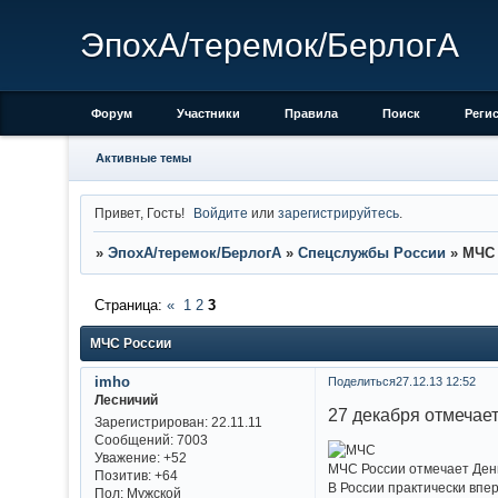
ЭпохА/теремок/БерлогА
Форум
Участники
Правила
Поиск
Реги
Активные темы
Привет, Гость!
Войдите
или
зарегистрируйтесь
.
»
ЭпохА/теремок/БерлогА
»
Спецслужбы России
»
МЧС 
Страница:
«
1
2
3
МЧС России
imho
Поделиться
27.12.13 12:52
Лесничий
27 декабря отмечае
Зарегистрирован
: 22.11.11
Сообщений:
7003
Уважение:
+52
МЧС России отмечает Ден
Позитив:
+64
В России практически впе
Пол:
Мужской