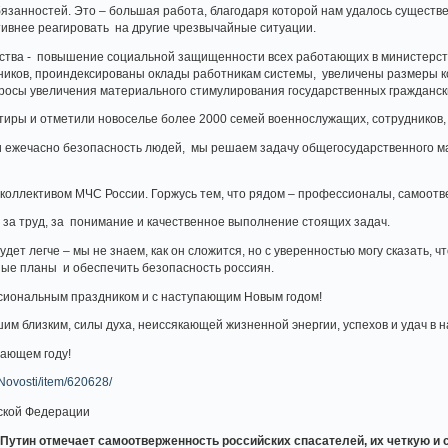
язанностей. Это – большая работа, благодаря которой нам удалось существ
ивнее реагировать на другие чрезвычайные ситуации.
мства - повышение социальной защищенности всех работающих в министерств
ников, проиндексированы оклады работникам системы, увеличены размеры к
просы увеличения материального стимулирования государственных гражданск
ртиры и отметили новоселье более 2000 семей военнослужащих, сотрудников
 ежечасно безопасность людей, мы решаем задачу общегосударственного мас
коллективом МЧС России. Горжусь тем, что рядом – профессионалы, самоот
о за труд, за понимание и качественное выполнение стоящих задач.
удет легче – мы не знаем, как он сложится, но с уверенностью могу сказать, ч
ные планы и обеспечить безопасность россиян.
сиональным праздником и с наступающим Новым годом!
им близким, силы духа, неиссякающей жизненной энергии, успехов и удач в 
пающем году!
Novosti/item/620628/
Путин отмечает самоотверженность российских спасателей, их четкую и 