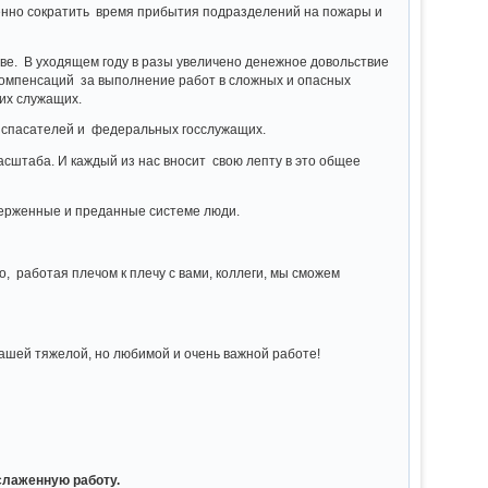
енно сократить время прибытия подразделений на пожары и
е. В уходящем году в разы увеличено денежное довольствие
омпенсаций за выполнение работ в сложных и опасных
их служащих.
, спасателей и федеральных госслужащих.
штаба. И каждый из нас вносит свою лепту в это общее
верженные и преданные системе люди.
то, работая плечом к плечу с вами, коллеги, мы сможем
нашей тяжелой, но любимой и очень важной работе!
слаженную работу.