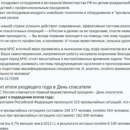
а поздравил сотрудников и ветеранов Министерства РФ по делам гражданско
едствий с профессиональным праздником.
ает необходимым внедрять новейшие технологии и оборудование в "чрезвыч
ния рисков.
 в нашей стране успешно действует современная, эффективная система реаг
и спасательных операций — в России и далеко за ее пределами, спасли немал
ме президента. — Вы всегда первыми приходите на помощь тем, кому трудно, 
 это не просто профессия, а призвание. И только мужественные, сильные духо
иков МЧС в полной мере проявились в нынешнем году, когда практически все
. Ваша самоотверженная, напряженная работа заслужила искреннюю благода
сегодня перед МЧС стоят масштабные и востребованные временем задачи. "
орудование, развивать системы предупреждения населения и прогнозирован
 подготовки квалифицированных специалистов. И, конечно, особого вниман
ьности человека".
l?id=1172696
т итоги уходящего года в День спасателя
ЧС России отмечается главный ведомственный праздник – День спасателя.
ает о подведении итогов года:
рритории Российской Федерации произошло 315 чрезвычайных ситуаций, что п
в чрезвычайных ситуациях составило 189 377 человек, погибло 554 человека (
ых при чрезвычайных ситуациях составляет 182 408 человек.
 (на 4,7% меньше чем в 2012 г.), в результате которых погибло 8 106 человек 
овек.