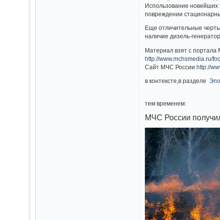
Использова­ние новейших т
повреждени­и стационарн­ы
Еще отличитель­ные черты
наличие дизель-генераторн
Материал взят с портала
http://www.mchsmedia.ru/fo
Сайт МЧС России
http://w
в контексте,в разделе
Эпо
тем временем:
МЧС России получи