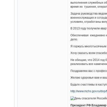
выполнения служебных об
время их тушения, операт
Задача руководства ведо
военнослужащих и сотруд
условиях, отработаны во
В 2013 году получили ква
Обеспечивая ежедневно и
дело.
Я горжусь многотысячным 
Хочу сказать всем спасиб
Не обещаю, что 2014 год б
реализовать все намечен
Поздравляю вас с профес
Желаю здоровья вам и ваш
Будьте счастливы в насту
http://www.mchs.gov.ru/dop/
Президент РФ Владимир 