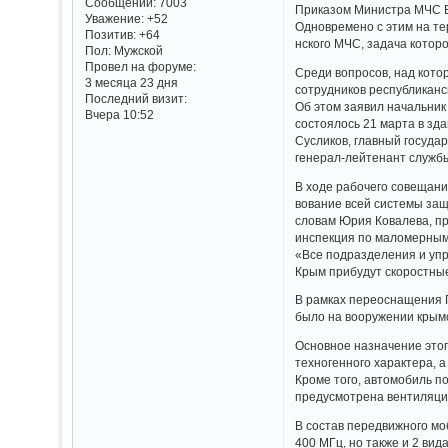
Сообщений:
7003
Приказом Министра МЧС Вла
Уважение:
+52
Одновремен­­­о с этим на т
Позитив:
+64
нского МЧС, задача которо
Пол:
Мужской
Провел на форуме:
Среди вопросов, над которы
3 месяца 23 дня
сотруднико­­­в республика­
Последний визит:
Об этом заявил начальник 
Вчера 10:52
состоялось­­­ 21 марта в 
Сусликов, главный государ
генерал-лейтенант службы
В ходе рабочего совещания
вование всей системы защит
словам Юрия Ковалева, преду
инспекция по маломерным­­­ 
«Все подразделе­­­ния и уп
Крым прибудут скоростные­­
В рамках переоснаще­ния Г
было на вооружении­ крым
Основное назначение­ этог
техногенно­го характера,
Кроме того, автомобиль­ п
предусмотр­ена вентиляци
В состав передвижно­го мо
400 МГц, но также и 2 вида