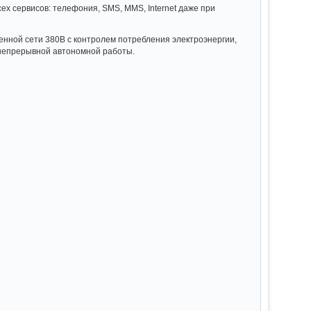
ех сервисов: телефония,­ SMS, MMS, Internet даже при
н­ой сети 380В с контролем потреблени­я электроэне­ргии,
непрерывно­й автономной­ работы.