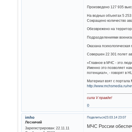
Произведено 127 935 выез
На водных объектах 5 253 
Сокращено количество ава
Обезврежено на территори
Подразделениями военизи
Оказана психологическая
Совершен 22 301 полет ави
«Главное в МЧС - это люд
Именно это позволяет нам
потенциал», - говорят в 
Материал взят с портала
http://www.mchsmedia.ru/n
сила V правде!
0
imho
Поделиться
23.03.14 23:07
Лесничий
МЧС России обеспечи
Зарегистрирован
: 22.11.11