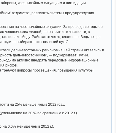
й обороны, чрезвычайным ситуациям и ликвидации
айном" ведомстве, развивать системы предупреждения
ирования на чрезвычайные ситуации. За прошедшие годы ее
о человеческих жизней, — говорится, в частности, в
кто попал в беду. Работаете четко, слаженно. Ведь не зря
м люди — выбирают этот нелегкий путь".
 жители дальневосточных регионов нашей страны оказались в
рность дальневосточников", — подчеркивает Путин.
Необходимо активно внедрять передовые информационные
ия рисков.
ия требуют вопросы просвещения, повышения культуры
очти на 25% меньше, чем в 2012 году.
уменьшение на 30 % по сравнению с 2012 г.).
(на 6,6% меньше чем в 2012 г.).