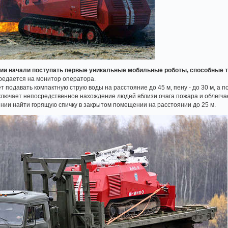
ии начали поступать первые уникальные мобильные роботы, способные ту
редается на монитор оператора.
подавать компактную струю воды на расстояние до 45 м, пену - до 30 м, а по
лючает непосредственное нахождение людей вблизи очага пожара и облегчае
оянии найти горящую спичку в закрытом помещении на расстоянии до 25 м.