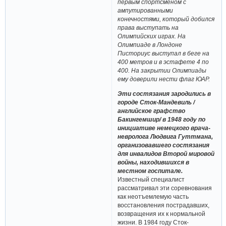
первым спортсменом с
ампутированными
конечностями, который добился
права выступать на
Олимпийских играх. На
Олимпиаде в Лондоне
Писториус выступал в беге на
400 метров и в эстафете 4 по
400. На закрытии Олимпиады
ему доверили нести флаг ЮАР.
Эти состязания зародились в
городе Сток-Мандевиль /
английское графство
Бакингемшир/ в 1948 году по
инициативе немецкого врача-
невролога Людвига Гуттмана,
организовавшего состязания
для инвалидов Второй мировой
войны, находившихся в
местном госпитале.
Известный специалист
рассматривал эти соревнования
как неотъемлемую часть
восстановления пострадавших,
возвращения их к нормальной
жизни. В 1984 году Сток-