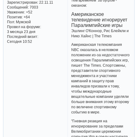
тем временем за бугром -
Зарегистрирован
: 22.11.11
океаном:
Сообщений:
7003
Уважение:
+52
Американское
Позитив:
+64
телевидение игнорирует
Пол:
Мужской
Паралимпийские игры
Провел на форуме:
Эшлинг О'Коннор, Рис Блейкли и
3 месяца 23 дня
Нико Хайнс | The Times
Последний визит:
Сегодня 10:52
Американская телекомпания
NBC оказалась в неловком
положении из-за недостаточного
освещения Паралимпийских игр,
пишет The Times. Спортсмены,
представители спортивного
менеджмента и участники
кампаний в защиту прав
инвалидов призвали к тому,
чтобы международные
вещательные компании уделяли
больше внимания этому второму
по величине спортивному
событию в мире.
"Гневная реакция на
игнорирование за пределами
Великобритании церемонии
открытия Игр в среду наступила