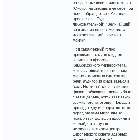
воскресенье исполнилось 70 лет.
"Смотри на звезды, а не себе под
ноги, - обращается к Миранде
профессор. - Будь
любознательной". "Величайший
враг знания не невежество, а -
иллюзия знания", - считает
Хокинг.
Под характерный голос
прикованного к инвалидной
коляске профессора
Кембриджского университета,
который общается с внешним
миром с помощью синтезатора
речи, аудитория оказываемся в
"саду Ньютона", где английский
физик, наблюдая падение яблока
с ветки дерева, открывает закон
всемирного тяготения. Чередой
проходят другие открытия, пока
перед глазами Миранды не
появляется Большой адронный
коллайдер в научно-
исследовательском центре
Европейского совета ядерных
исследований /ЦЕРН/ -