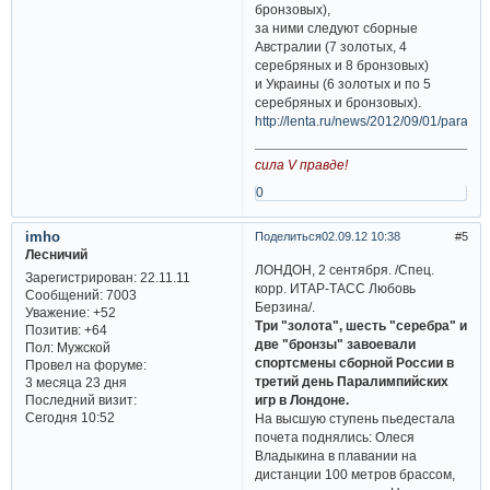
бронзовых),
за ними следуют сборные
Австралии (7 золотых, 4
серебряных и 8 бронзовых)
и Украины (6 золотых и по 5
серебряных и бронзовых).
http://lenta.ru/news/2012/09/01/paralim
сила V правде!
0
imho
Поделиться
02.09.12 10:38
5
Лесничий
ЛОНДОН, 2 сентября. /Спец.
Зарегистрирован
: 22.11.11
корр. ИТАР-ТАСС Любовь
Сообщений:
7003
Берзина/.
Уважение:
+52
Три "золота", шесть "серебра" и
Позитив:
+64
две "бронзы" завоевали
Пол:
Мужской
спортсмены сборной России в
Провел на форуме:
третий день Паралимпийских
3 месяца 23 дня
Последний визит:
игр в Лондоне.
Сегодня 10:52
На высшую ступень пьедестала
почета поднялись: Олеся
Владыкина в плавании на
дистанции 100 метров брассом,