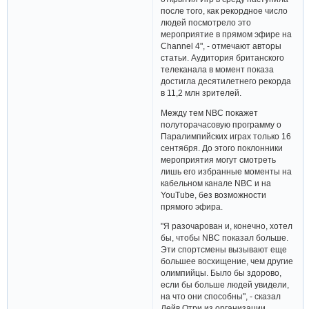
после того, как рекордное число
людей посмотрело это
мероприятие в прямом эфире на
Channel 4", - отмечают авторы
статьи. Аудитория британского
телеканала в момент показа
достигла десятилетнего рекорда
в 11,2 млн зрителей.
Между тем NBC покажет
полуторачасовую программу о
Паралимпийских играх только 16
сентября. До этого поклонники
мероприятия могут смотреть
лишь его избранные моменты на
кабельном канале NBC и на
YouTube, без возможности
прямого эфира.
"Я разочарован и, конечно, хотел
бы, чтобы NBC показал больше.
Эти спортсмены вызывают еще
большее восхищение, чем другие
олимпийцы. Было бы здорово,
если бы больше людей увидели,
на что они способны", - сказал
Дейв Отри из организации