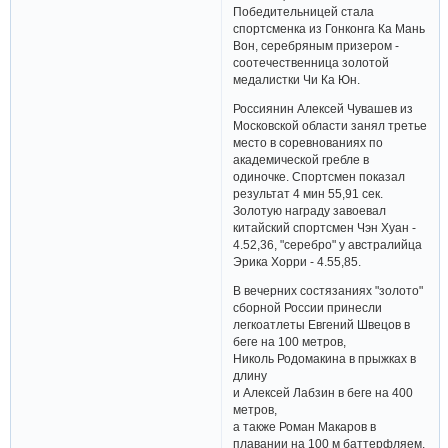
Победительницей стала
спортсменка из Гонконга Ка Мань
Вон, серебряным призером -
соотечественница золотой
медалистки Чи Ка Юн.
Россиянин Алексей Чувашев из
Московской области занял третье
место в соревнованиях по
академической гребле в
одиночке. Спортсмен показал
результат 4 мин 55,91 сек.
Золотую награду завоевал
китайский спортсмен Чэн Хуан -
4.52,36, "серебро" у австралийца
Эрика Хорри - 4.55,85.
В вечерних состязаниях "золото"
сборной России принесли
легкоатлеты Евгений Швецов в
беге на 100 метров,
Николь Родомакина в прыжках в
длину
и Алексей Лабзин в беге на 400
метров,
а также Роман Макаров в
плавании на 100 м баттерфляем.