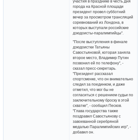
участия в празднике в честь Дня
города на Красной площади
президент провел субботний
вечер за просмотром трансляций
соревнований из Лондона, в
которых выступали российские
дзюдоисты-паралимпийцы".
"После выступления в финале
дзюдоистки Татьяны
Савостьяновой, которая заняла
второе место, Владимир Путин
позвонил ей по телефону", -
сказал пресс-секретарь.
"Президент рассказал
спортсменке, что он внимательно
следил за поединком, и даже
отметил, что мог бы не
согласиться с решением судьи по
заключительному броску в этой
схватке", - сообщил Песков.
"Глава государства также
поздравил Савостьянову с
завоеванной серебряной
медалью Паралимпийских игр", -
добавил он.