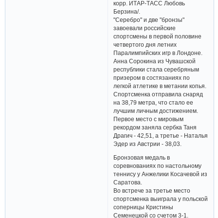
корр. ИТАР-ТАСС Любовь
Берзина/.
"Серебро" и две "бронзы"
завоевали российские
спортсмены в первой половине
четвертого дня летних
Паралимпийских игр в Лондоне.
Анна Сорокина из Чувашской
республики стала серебряным
призером в состязаниях по
легкой атлетике в метании копья.
Спортсменка отправила снаряд
на 38,79 метра, что стало ее
лучшим личным достижением.
Первое место с мировым
рекордом заняла сербка Таня
Драгич - 42,51, а третье - Наталья
Эдер из Австрии - 38,03.
Бронзовая медаль в
соревнованиях по настольному
теннису у Анжелики Косачевой из
Саратова.
Во встрече за третье место
спортсменка выиграла у польской
соперницы Кристины
Семенецкой со счетом 3-1.