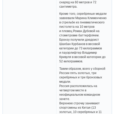
снаряд на 60 метров и 72
сантиметра.
Кроме того, серебряные медали
завоевали Марина Клименченко
в стрельбе из пневматического
пистолета на 10 метров
и пловец Роман Дубовой на
стометровке баттерфляем.
Бронзу получили дзюдоист
Шахбан Курбанов в весовой
категории до 73 килограммов
и пауэрлифтер Владимир
Кривуля в весовой категории до
52 килограммов.
Таким образом, всего у сборной
России пять золотых, три
серебряных и три бронзовых
медали.
Россия расположилась на
четвертом месте в
неофициальном командном
зачете.
Верхнюю строчку занимают
спортсмены из Китая (13
золотых, 10 серебряных и 11