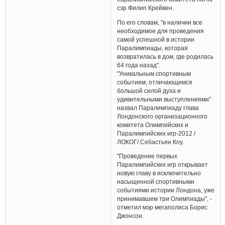
сэр Филип Крейвен.
По его словам, "в наличии все
необходимое для проведения
самой успешной в истории
Паралимпиады, которая
возвратилась в дом, где родилась
64 года назад".
"Уникальным спортивным
событием, отличающимся
большой силой духа и
удивительными выступлениями"
назвал Паралимпиаду глава
Лондонского организационного
комитета Олимпийских и
Паралимпийских игр-2012 /
ЛОКОГ/ Себастьян Коу.
"Проведение первых
Паралимпийских игр открывает
новую главу в исключительно
насыщенной спортивными
событиями истории Лондона, уже
принимавшем три Олимпиады", -
отметил мэр мегаполиса Борис
Джонсон.