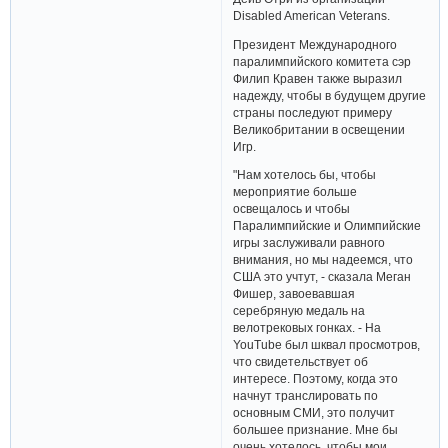
Disabled American Veterans.
Президент Международного
паралимпийского комитета сэр
Филип Кравен также выразил
надежду, чтобы в будущем другие
страны последуют примеру
Великобритании в освещении
Игр.
"Нам хотелось бы, чтобы
мероприятие больше
освещалось и чтобы
Паралимпийские и Олимпийские
игры заслуживали равного
внимания, но мы надеемся, что
США это учтут, - сказала Меган
Фишер, завоевавшая
серебряную медаль на
велотрековых гонках. - На
YouTube был шквал просмотров,
что свидетельствует об
интересе. Поэтому, когда это
начнут транслировать по
основным СМИ, это получит
большее признание. Мне бы
очень хотелось, чтобы мои