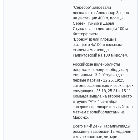
"Серебро" завоевали
легкоатлеты Александр Зверев
на дистанции 400 м, пловцы
Сергей Пунько и Дарья
Стукалова на дистанции 100 м
баттерфляем.
"Бронзу" взяли пловцы в
эстафете 4х100 м вольным
стилем и Александр
Галинтовский на 100 м кролем.
Российские волейболисты
одержали волевую победу над
египянами - 3-2. Уступив две
первые партии - 22:25, 19:25,
затем россияне взяли верх в трех
следующих - 25:18, 25:21 и 15:11.
Команда вышла на второе место
в группе "А" и 4 сентября
завершит предварительный этап
матчем с волейболистами из
Марокко.
Всего в 4-й день Паралимпиады
россияне завоевали 12 медалей -
четыре золотые, четыре