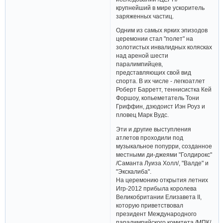
крупнейший в мире ускоритель
заряженных частиц.
Одним из самых ярких эпизодов
церемонии стал "полет" на
золотистых инвалидных колясках
над ареной шести
паралимпийцев,
представляющих свой вид
спорта. В их числе - легкоатлет
Роберт Барретт, теннисистка Кей
Форшоу, копьеметатель Тони
Гриффин, дзюдоист Иэн Роуз и
пловец Марк Вудс.
Эти и другие выступления
атлетов проходили под
музыкальное попурри, созданное
местными ди-джеями "Голдирокс"
/Саманта Луиза Холл/, "Валде" и
"Экскалиба".
На церемонию открытия летних
Игр-2012 прибыла королева
Великобритании Елизавета II,
которую приветствовал
президент Международного
паралимпийского комитета /МПК/