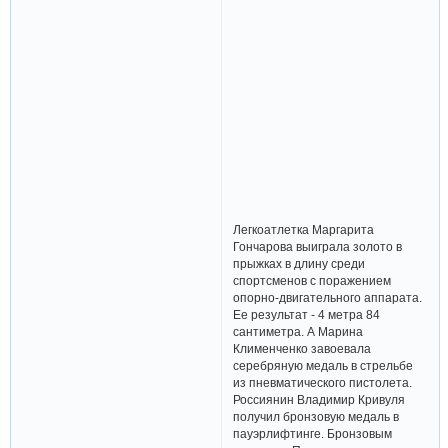
Легкоатлетка Маргарита
Гончарова выиграла золото в
прыжках в длину среди
спортсменов с поражением
опорно-двигательного аппарата.
Ее результат - 4 метра 84
сантиметра. А Марина
Клименченко завоевала
серебряную медаль в стрельбе
из пневматического пистолета.
Россиянин Владимир Кривуля
получил бронзовую медаль в
пауэрлифтинге. Бронзовым