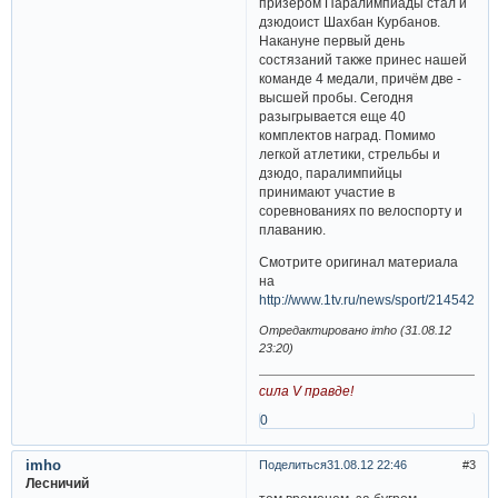
призером Паралимпиады стал и
дзюдоист Шахбан Курбанов.
Накануне первый день
состязаний также принес нашей
команде 4 медали, причём две -
высшей пробы. Сегодня
разыгрывается еще 40
комплектов наград. Помимо
легкой атлетики, стрельбы и
дзюдо, паралимпийцы
принимают участие в
соревнованиях по велоспорту и
плаванию.
Смотрите оригинал материала
на
http://www.1tv.ru/news/sport/214542
Отредактировано imho (31.08.12
23:20)
сила V правде!
0
imho
Поделиться
31.08.12 22:46
3
Лесничий