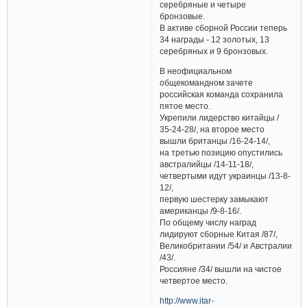
серебряные и четыре
бронзовые.
В активе сборной России теперь
34 награды - 12 золотых, 13
серебряных и 9 бронзовых.
В неофициальном
общекомандном зачете
российская команда сохранила
пятое место.
Укрепили лидерство китайцы /
35-24-28/, на второе место
вышли британцы /16-24-14/,
на третью позицию опустились
австралийцы /14-11-18/,
четвертыми идут украинцы /13-8-
12/,
первую шестерку замыкают
американцы /9-8-16/.
По общему числу наград
лидируют сборные Китая /87/,
Великобритании /54/ и Австралии
/43/.
Россияне /34/ вышли на чистое
четвертое место.
http://www.itar-