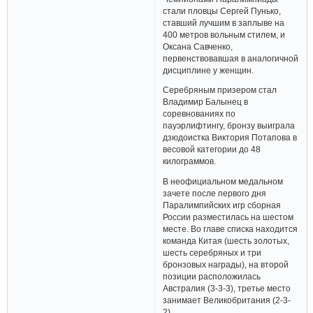
стали пловцы Сергей Пунько,
ставший лучшим в заплыве на
400 метров вольным стилем, и
Оксана Савченко,
первенствовавшая в аналогичной
дисциплине у женщин.
Серебряным призером стал
Владимир Балынец в
соревнованиях по
пауэрлифтингу, бронзу выиграла
дзюдоистка Виктория Потапова в
весовой категории до 48
килограммов.
В неофициальном медальном
зачете после первого дня
Паралимпийских игр сборная
России разместилась на шестом
месте. Во главе списка находится
команда Китая (шесть золотых,
шесть серебряных и три
бронзовых награды), на второй
позиции расположилась
Австралия (3-3-3), третье место
занимает Великобритания (2-3-
2).