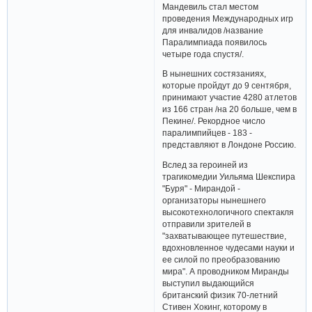
Мандевиль стал местом
проведения Международных игр
для инвалидов /название
Паралимпиада появилось
четыре года спустя/.
В нынешних состязаниях,
которые пройдут до 9 сентября,
принимают участие 4280 атлетов
из 166 стран /на 20 больше, чем в
Пекине/. Рекордное число
паралимпийцев - 183 -
представляют в Лондоне Россию.
Вслед за героиней из
трагикомедии Уильяма Шекспира
"Буря" - Мирандой -
организаторы нынешнего
высокотехнологичного спектакля
отправили зрителей в
"захватывающее путешествие,
вдохновленное чудесами науки и
ее силой по преобразованию
мира". А проводником Миранды
выступил выдающийся
британский физик 70-летний
Стивен Хокинг, которому в