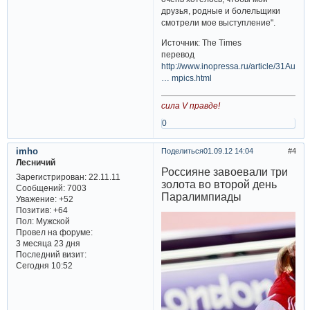
друзья, родные и болельщики
смотрели мое выступление".
Источник: The Times
перевод
http://www.inopressa.ru/article/31Aug2
… mpics.html
сила V правде!
0
imho
Поделиться
01.09.12 14:04
4
Лесничий
Россияне завоевали три
Зарегистрирован
: 22.11.11
золота во второй день
Сообщений:
7003
Паралимпиады
Уважение:
+52
Позитив:
+64
Пол:
Мужской
Провел на форуме:
3 месяца 23 дня
Последний визит:
Сегодня 10:52