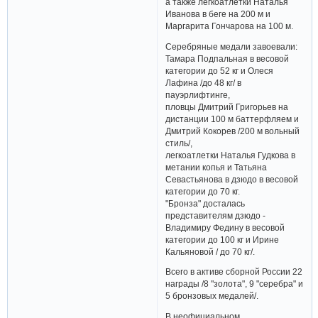
а также легкоатлетки Наталья
Иванова в беге на 200 м и
Маргарита Гончарова на 100 м.
Серебряные медали завоевали:
Тамара Подпальная в весовой
категории до 52 кг и Олеся
Лафина /до 48 кг/ в
пауэрлифтинге,
пловцы Дмитрий Григорьев на
дистанции 100 м баттерфляем и
Дмитрий Кокорев /200 м вольный
стиль/,
легкоатлетки Наталья Гудкова в
метании копья и Татьяна
Севастьянова в дзюдо в весовой
категории до 70 кг.
"Бронза" досталась
представителям дзюдо -
Владимиру Федину в весовой
категории до 100 кг и Ирине
Кальяновой / до 70 кг/.
Всего в активе сборной России 22
награды /8 "золота", 9 "серебра" и
5 бронзовых медалей/.
В неофициальном