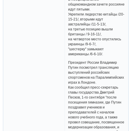
общекомандном зачете россияне
идут пятыми.
Укрепили лидерство китайцы /20-
15-21/, вторыми идут
австралийцы /11-5-13/,
на третью позицию вышли
британцы / 9-16-11/,
на четвертое место опустились
украинцы /9-6-7/,
"шестерку" замыкают
американцы /6-6-10/.
Президент России Владимир
Путин посмотрел трансляцию
выступлений российских
спортсменов на Паралимпийских
играх в Лондоне.
Как сообщил пресс-секретарь
главы государства Дмитрий
Песков, 1-го сентября "после
посещения гимназии, где Путин
поздравил учеников и
преподавателей с началом
нового учебного года, а также
провел совещание, посвященное
модернизации образования, и