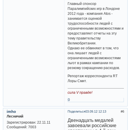
Главный спонсор
Паралимпийских игр в Лондоне
2012 года - компания Atos -
занимается оценкой
трудоспособности людей с
ограниченными возможностями и
предоставляет отчеты на эту
тему правительству
Великобритании.
Однако ее обвиняют в том, что
она лишает людей с
ограниченными возможностями
льгот в рамках кампании по
резкому сокращению расходов.
Репортаж корреспондента RT
Лоры Смит.
сила V правде!
0
imho
Поделиться
03.09.12 12:13
6
Лесничий
Двенадцать медалей
Зарегистрирован
: 22.11.11
завоевали российские
Сообщений:
7003