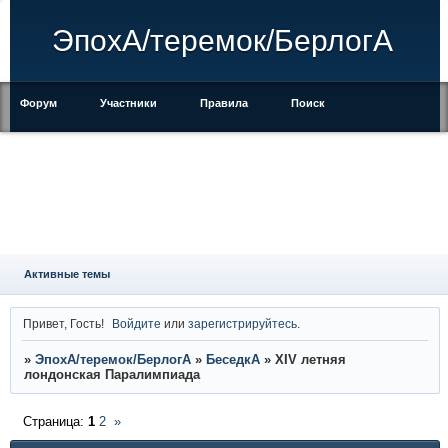
ЭпохА/теремок/БерлогА
Форум
Участники
Правила
Поиск
Регистрация
Войти
Активные темы
Привет, Гость!
Войдите
или
зарегистрируйтесь
.
»
ЭпохА/теремок/БерлогА
»
БеседкА
»
XIV летняя
лондонская Паралимпиада
Страница:
1
2
»