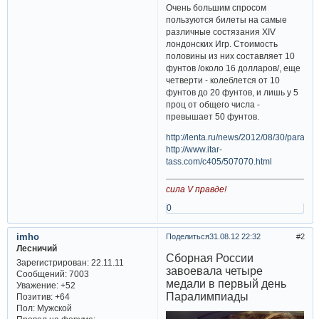
Очень большим спросом
пользуются билеты на самые
различные состязания XIV
лондонских Игр. Стоимость
половины из них составляет 10
фунтов /около 16 долларов/, еще
четверти - колеблется от 10
фунтов до 20 фунтов, и лишь у 5
проц от общего числа -
превышает 50 фунтов.
http://lenta.ru/news/2012/08/30/paralym
http://www.itar-
tass.com/c405/507070.html
сила V правде!
0
imho
Поделиться
31.08.12 22:32
2
Лесничий
Сборная России
Зарегистрирован
: 22.11.11
завоевала четыре
Сообщений:
7003
медали в первый день
Уважение:
+52
Паралимпиады
Позитив:
+64
Пол:
Мужской