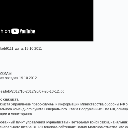
keb9111, дата: 19.10.2011
 победы
ая звезда».19.10.2012
го связиста
вязиста Управление пресс-службы и информации Министерства обороны РФ 
ального командного пункта Генерального штаба Вооружённых Сил РФ, оснащ
ации и мониторинга.
ванный пункт управления журналистам и ветеранам войск связи, начальник
енерального штаба ВС РФ генерал-лейтенант Вадим Малюков отметил, что о