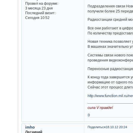
Провел на форуме:
Подразделения связи Ново
3 месяца 23 дня
получили более 25 передв
Последний визит:
Сегодня 10:52
Радиостанции средней мощ
Все они работают в цифро
По количеству предоставл
Новая техника позволяет 
В машинах значительно ул
Системы связи нового пок
проведения видеоконфере
Переносные радиостанции,
К концу года завершится 
информацию от одного пол
Сейчас этот процесс длитс
http://www.function.mil.r
сила V правде!
0
imho
Поделиться
18.10.12 20:24
Лесничий