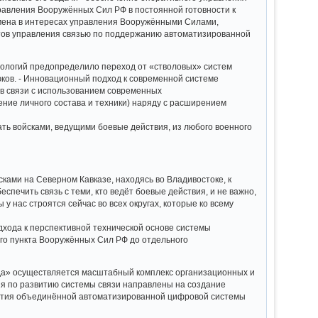
авления Вооружённых Сил РФ в постоянной готовности к
бмена в интересах управления Вооружёнными Силами,
ктов управления связью по поддержанию автоматизированной
нологий предопределило переход от «стволовых» систем
юков. - Инновационный подход к современной системе
тв связи с использованием современных
ние личного состава и техники) наряду с расширением
ть войсками, ведущими боевые действия, из любого военного
сками на Северном Кавказе, находясь во Владивостоке, к
еспечить связь с теми, кто ведёт боевые действия, и не важно,
у нас строятся сейчас во всех округах, которые ко всему
хода к перспективной технической основе системы
го пункта Вооружённых Сил РФ до отдельного
ода» осуществляется масштабный комплекс организационных и
ия по развитию системы связи направлены на создание
ития объединённой автоматизированной цифровой системы