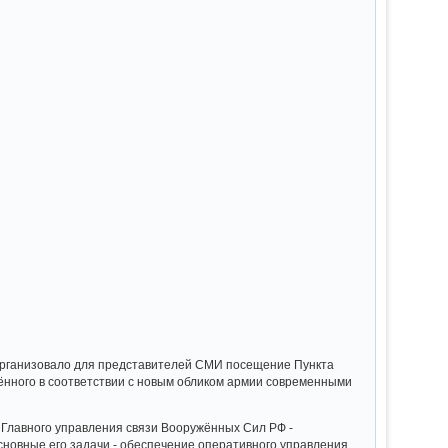
организовало для представителей СМИ посещение Пункта
ённого в соответствии с новым обликом армии современными
 Главного управления связи Вооружённых Сил РФ -
сновные его задачи - обеспечение оперативного управления