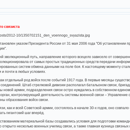
го связиста
становлен указом Президента России от 31 мая 2006 года "Об установлении
ии".
ий эволюционный путь, направление которого всецело зависело от совершен
эволюционировала от самых простых традиционных средств передачи информ
ированных систем обмена данными на поле боя. К настоящему моменту стал
 и почти в любых условиях.
как отдельный род войск после событий 1917 года. В первые месяцы существ
 соединений. Штаб стрелковой дивизии располагал батальоном связи, бригада
ы новой армии, подразделения связи остро нуждались в собственном едином 
орган, контролирующий деятельность системы военной связи – Управление с
ины образования войск связи.
зи, как и всей Советской армии, состоялось в начале 30-х годов, оно совпа
ать гигантский шаг вперёд.
твованием материальной базы создавались условия для подготовки командн
о открыто несколько военных училищ связи, а также главная кузница связных