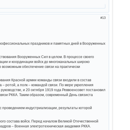
13
 профессиональных праздников и памятных дней в Вооруженных
ствования Вооруженных Сил в целом. В процессе своего
ации и координации войск до многоканальных широко
о возможным обеспечение связи на практически
ования Красной армии команды связи входили в состав
 – ротой, а полк – командой связи. По мере укрепления
руководстве, и 20 октября 1919 года Реввоенсовет постановил
вязи РККА. Таким образом, современный День связиста
ло с проведением индустриализации, результаты которой
ого состава войск. Перед началом Великой Отечественной
 кадров – Военная электротехническая академия РККА.