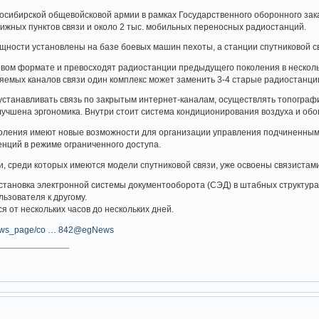
сибирской общевойсковой армии в рамках Государственного оборонного зак
ижных пунктов связи и около 2 тыс. мобильных переносных радиостанций.
ности установлены на базе боевых машин пехоты, а станции спутниковой с
вом формате и превосходят радиостанции предыдущего поколения в несколь
яемых каналов связи один комплекс может заменить 3-4 старые радиостанци
устанавливать связь по закрытым интернет-каналам, осуществлять топограф
учшена эргономика. Внутри стоит система кондиционирования воздуха и обо
оления имеют новые возможности для организации управления подчиненными
нций в режиме ограниченного доступа.
 среди которых имеются модели спутниковой связи, уже освоены связистам
установка электронной системы документооборота (СЭД) в штабных структур
ьзователя к другому.
я от нескольких часов до нескольких дней.
u/news_page/co … 842@egNews