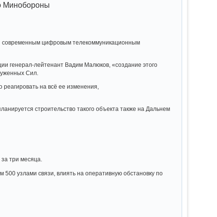
ью Минобороны
ный современным цифровым телекоммуникационным
ии генерал-лейтенант Вадим Малюков, «создание этого
руженных Сил.
 реагировать на всё ее изменения,
ланируется строительство такого объекта также на Дальнем
за три месяца.
м 500 узлами связи, влиять на оперативную обстановку по