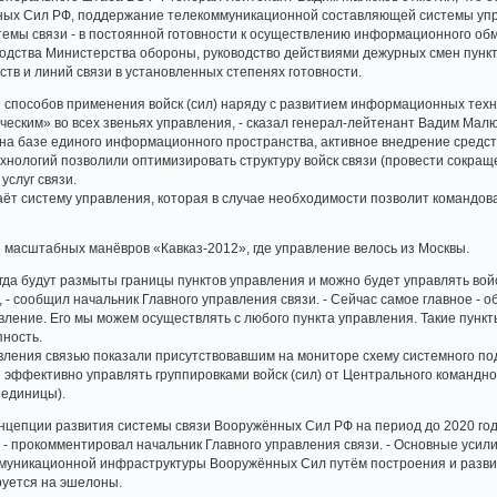
ных Сил РФ, поддержание телекоммуникационной составляющей системы упр
темы связи - в постоянной готовности к осуществлению информационного о
водства Министерства обороны, руководство действиями дежурных смен пун
ств и линий связи в установленных степенях готовности.
 способов применения войск (сил) наряду с развитием информационных тех
ческим» во всех звеньях управления, - сказал генерал-лейтенант Вадим Мал
на базе единого информационного пространства, активное внедрение средс
нологий позволили оптимизировать структуру войск связи (провести сокраще
услуг связи.
т систему управления, которая в случае необходимости позволит командова
 масштабных манёвров «Кавказ-2012», где управление велось из Москвы.
огда будут размыты границы пунктов управления и можно будет управлять вой
 - сообщил начальник Главного управления связи. - Сейчас самое главное - об
вление. Его мы можем осуществлять с любого пункта управления. Такие пункты 
пность.
ления связью показали присутствовавшим на мониторе схему системного под
эффективно управлять группировками войск (сил) от Центрального командно
 единицы).
онцепции развития системы связи Вооружённых Сил РФ на период до 2020 г
 - прокомментировал начальник Главного управления связи. - Основные усил
муникационной инфраструктуры Вооружённых Сил путём построения и разв
руется на эшелоны.