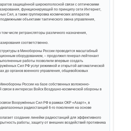
ппаратов защищённой широкополосной связи с оптическими
базирования, функционирующей по принципу сети Интернет,
ых Сил, а также группировка космических аппаратов
 подвижными объектами тактического звена управления,
 том числе ретрансляторы различного назначения,
базирования соответственно.
аструктуры в Минобороны России проводится масштабный
ционным оборудованием, – продолжил генерал-лейтенант
 Выполненные работы позволили впервые создать
ужённых Сил РФ услуг режимной и открытой автоматической
мах до органов военного управления, общевойсковых
и Минобороны России на базе собственных волоконно-
й связи в интересах Войск Воздушно-космической обороны в
освязи Вооружённых Сил РФ в рамках ОКР «Азарт», в
диапазонных радиостанций 6-го поколения на основе
полагает создание линейки радиостанций для эффективного
крытность работы, защиту от внешних воздействий противника