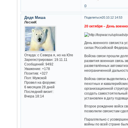
0
Дядя Миша
Поделиться
20.10.12 14:53
ЛесниК
20 октября – День военно
День военного связиста у
силах Российской Федерац
Откуда:
с Севера я, но на Юге
Войска связи прошли долг
Зарегистрирован
: 19.11.11
развития военная связь 
Сообщений:
9492
разветвлённых автоматиз
Уважение:
+178
неограниченной дальности
Позитив:
+327
Пол:
Мужской
Войска связи выделились 
Провел на форуме:
пехотных и кавалерийских
6 месяцев 28 дней
организационной структур
Последний визит:
создать самостоятельный 
Вчера 18:14
установлен в дату годовщ
Второе рождение войск свя
позволили связистам сдел
Параллельно с усовершенс
войны по всей стране был