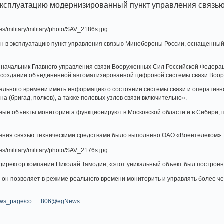
эксплуатацию модернизированный пункт управления связ
ден в эксплуатацию пункт управления связью Минобороны России, оснащен
 начальник Главного управления связи Вооруженных Сил Российской Федерац
в создании объединенной автоматизированной цифровой системы связи Воо
ального времени иметь информацию о состоянии системы связи и оперативно
ена (бригад, полков), а также полевых узлов связи включительно».
ые объекты мониторинга функционируют в Московской области и в Сибири, п
ения связью техническими средствами было выполнено ОАО «Воентелеком».
директор компании Николай Тамодин, «этот уникальный объект был построен 
о он позволяет в режиме реального времени мониторить и управлять более че
u/news_page/co … 806@egNews