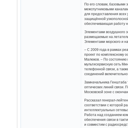
По его словам, базовыми 
межспутниковыми каналам
для предоставления всех 
защищённой узкополосной 
обеспечивающая работу н
Элементами воздушного эш
размещаемые на летатель
Элементами морского и на
– С 2009 года в рамках 
проект по комплексному 
Малюков. – По состоянию 
мультисервисную сеть Ми
телефонной связи, а такж
соединений включительно
Замначальника Генштаба т
оптических линий связи. 
Московской зоне с окончан
Рассказал генерал-лейтен
соответствии с которой 
интеллектуальных сетевы
Работа над созданием ком
обеспечения связи в такт
и совместим с радиосред