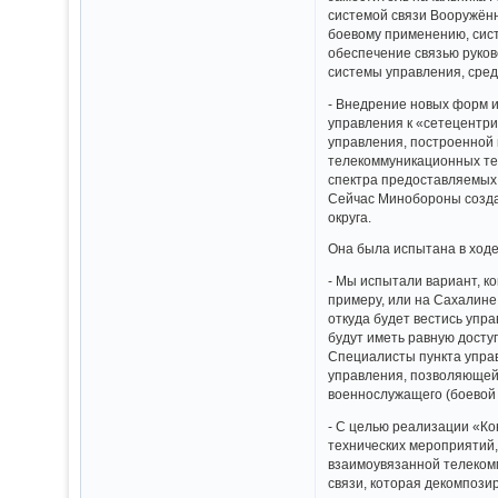
системой связи Вооружён
боевому применению, сис
обеспечение связью руко
системы управления, сред
- Внедрение новых форм и
управления к «сетецентри
управления, построенной 
телекоммуникационных тех
спектра предоставляемых 
Сейчас Минобороны создаё
округа.
Она была испытана в ходе
- Мы испытали вариант, к
примеру, или на Сахалине,
откуда будет вестись упра
будут иметь равную досту
Специалисты пункта управ
управления, позволяющей 
военнослужащего (боевой
- С целью реализации «К
технических мероприятий,
взаимоувязанной телеком
связи, которая декомпози