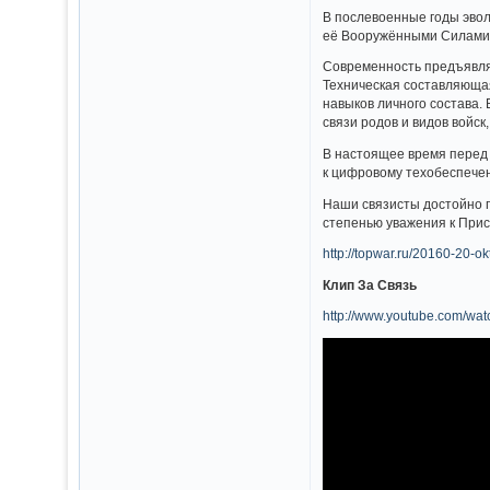
В послевоенные годы эвол
её Вооружёнными Силами.
Современность предъявля
Техническая составляющая
навыков личного состава.
связи родов и видов войск
В настоящее время перед 
к цифровому техобеспече
Наши связисты достойно 
степенью уважения к Прис
http://topwar.ru/20160-20-o
Клип За Связь
http://www.youtube.com/w