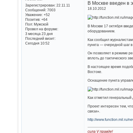
В Москве введен в 
Зарегистрирован
: 22.11.11
18.10.2012
Сообщений:
7003
Уважение:
+52
Позитив:
+64
Пол:
Мужской
В Москве 17 октября вве
Провел на форуме:
оборудованием.
3 месяца 23 дня
Последний визит:
Как сообщил журналистам
Сегодня 10:52
пункта — очередной шаг 
Он позволяет в режиме ре
вплоть до тактического зв
В настоящее время подобн
Востоке.
Оснащение пункта управл
Как отметил генеральный 
Проект интересен тем, чт
связи».
http://www.function.mil.r
сила V правде!