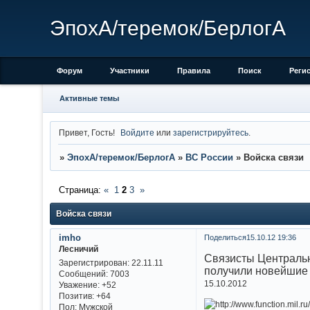
ЭпохА/теремок/БерлогА
Форум
Участники
Правила
Поиск
Реги
Активные темы
Привет, Гость!
Войдите
или
зарегистрируйтесь
.
»
ЭпохА/теремок/БерлогА
»
ВС России
»
Войска связи
Страница:
«
1
2
3
»
Войска связи
imho
Поделиться
15.10.12 19:36
Лесничий
Связисты Центральн
Зарегистрирован
: 22.11.11
получили новейшие
Сообщений:
7003
15.10.2012
Уважение:
+52
Позитив:
+64
Пол:
Мужской