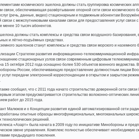
элементами космического эшелона должны стать группировка космических а
и связи, обеспечивающая развёртывание опорной сети связи космического 
услуг (речь, данные, видео) стационарным и подвижным абонентам Вооружённ
связи с межспутниковыми каналами связи для предоставления услуг связи с
е менее 10 тысяч абонентов.
елона должны стать комплексы и средства связи воздушного базирования, в
ных и лётно-подъёмных средствах.
земного эшелонов станут комплексы и средства связи морского и наземного 
реализации Стратегии развития информационно-телекоммуникационной инфр
оснащению стационарных узлов связи современным цифровым телекоммуника
на 15 октября 2012 года оснащено более 530 объектов военного ведомства.
нобороны России, обеспечивающую предоставление должностным лицам Воор
е услуг передачи электронной корреспонденции в открытом и закрытом режи
.
акже сообщил, что с 2011 года начато строительство доверенной сети связ
Первым этапом предусматривается строительство волоконно-оптических лини
ием работ до 2015 года.
ант Малюков и о Концепции развития единой автоматизированной сети ради
разработаны опытные образцы многофункциональных, многоканальных широко
х технологических решений.
плекса «Азарт» была начата в 2009 году по инициативе Минобороны и пред
ическом звене управления. Комплекс полностью обеспечивает необходимую с
ствами предыдущего поколения.