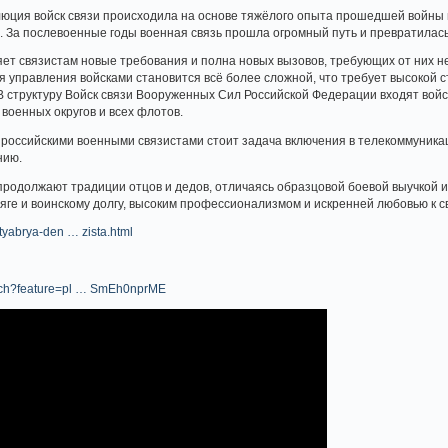
юция войск связи происходила на основе тяжёлого опыта прошедшей войны и
 За послевоенные годы военная связь прошла огромный путь и превратилась
ет связистам новые требования и полна новых вызовов, требующих от них н
 управления войсками становится всё более сложной, что требует высокой 
 В структуру Войск связи Вооруженных Сил Российской Федерации входят вой
, военных округов и всех флотов.
российскими военными связистами стоит задача включения в телекоммуника
нию.
продолжают традиции отцов и дедов, отличаясь образцовой боевой выучкой 
яге и воинскому долгу, высоким профессионализмом и искренней любовью к с
ktyabrya-den … zista.html
atch?feature=pl … SmEh0nprME