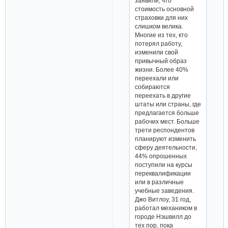
заявили, что
стоимость основной
страховки для них
слишком велика.
Многие из тех, кто
потерял работу,
изменили свой
привычный образ
жизни. Более 40%
переехали или
собираются
переехать в другие
штаты или страны, где
предлагается больше
рабочих мест. Больше
трети респондентов
планируют изменить
сферу деятельности,
44% опрошенных
поступили на курсы
переквалификации
или в различные
учебные заведения.
Джо Витлоу, 31 год,
работал механиком в
городе Нэшвилл до
тех пор, пока