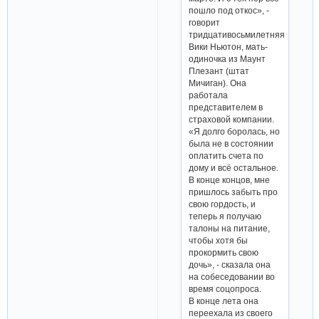
пошло под откос», -
говорит
тридцативосьмилетняя
Вики Ньютон, мать-
одиночка из Маунт
Плезант (штат
Мичиган). Она
работала
представителем в
страховой компании.
«Я долго боролась, но
была не в состоянии
оплатить счета по
дому и всё остальное.
В конце концов, мне
пришлось забыть про
свою гордость, и
теперь я получаю
талоны на питание,
чтобы хотя бы
прокормить свою
дочь», - сказала она
на собеседовании во
время соцопроса.
В конце лета она
переехала из своего