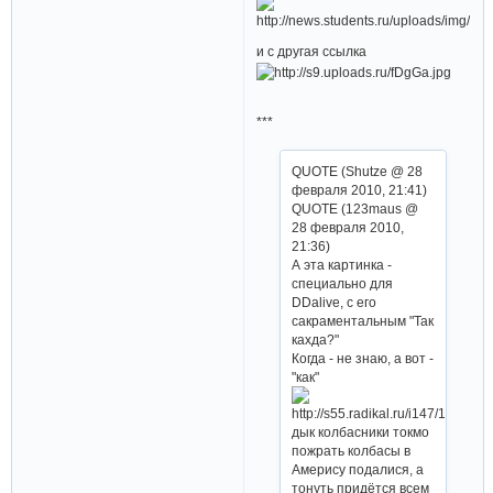
и с другая ссылка
***
QUOTE (Shutze @ 28
февраля 2010, 21:41)
QUOTE (123maus @
28 февраля 2010,
21:36)
А эта картинка -
специально для
DDalive, с его
сакраментальным "Так
кахда?"
Когда - не знаю, а вот -
"как"
дык колбасники токмо
пожрать колбасы в
Амерису подалися, а
тонуть придётся всем