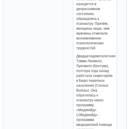
находятся в
депрессивном
состоянии,
обращались к
психиатру. Причём,
женщины чаще, чем
мужчины отмечали
возникновении
психологических
трудностей.
Двадцатидевятилетняя
Тэмми Линвилл,
Луисвилл (Кентуки),
полтора года назад
работала секретарём
в Бюро переписи
населения (Census
Bureau). Она
обратилась к
психиатру через
программу
«Медикэйд»
(«Медикэйд» -
программа
медицинской помощи