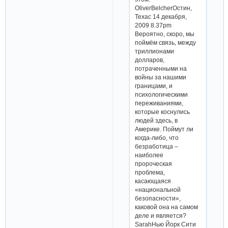
OliverBelcherОстин,
Техас 14 декабря,
2009 8.37pm
Вероятно, скоро, мы
поймём связь, между
триллионами
долларов,
потраченными на
войны за нашими
границами, и
психологическими
переживаниями,
которые коснулись
людей здесь, в
Америке. Поймут ли
когда-либо, что
безработица –
наиболее
пророческая
проблема,
касающаяся
«национальной
безопасности»,
каковой она на самом
деле и является?
SarahНью Йорк Сити