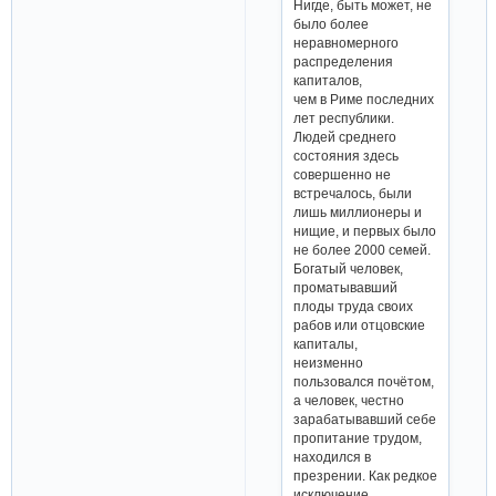
Нигде, быть может, не
было более
неравномерного
распределения
капиталов,
чем в Риме последних
лет республики.
Людей среднего
состояния здесь
совершенно не
встречалось, были
лишь миллионеры и
нищие, и первых было
не более 2000 семей.
Богатый человек,
проматывавший
плоды труда своих
рабов или отцовские
капиталы,
неизменно
пользовался почётом,
а человек, честно
зарабатывавший себе
пропитание трудом,
находился в
презрении. Как редкое
исключение