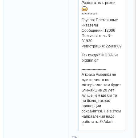
Разжигатель розни
**********
Группа: Постоянные
читатели
Сообщений: 12006
Пользователь №:
31930
Регистрация: 22-авг 09
Так кахда? © DDAlive
biggrin.gif
--------------------
А краха Америки не
ждите, чисто по
материалке там будет
ближайшие 20 лет
лучше чем где бы то
ни было, так как
пропорции
сохранятся. Не в этом
направлении надо
работать. © Adarin