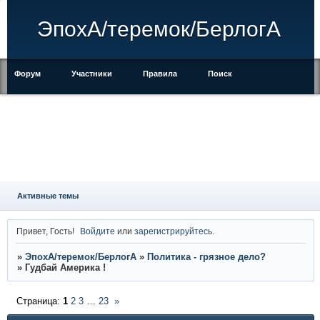
ЭпохА/теремок/БерлогА
Форум
Участники
Правила
Поиск
Регистрация
Войти
Активные темы
Привет, Гость!
Войдите
или
зарегистрируйтесь
.
»
ЭпохА/теремок/БерлогА
»
Политика - грязное дело?
»
Гудбай Америка !
Страница:
1
2
3
…
23
»