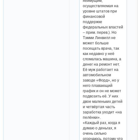
неимущим,
осуществляемая на
уровне штатов при
финансовой
поддержке
федеральных властей
– прим. перев.). Но
Тэмми Линвилл не
может больше
посещать врача, так
как недавно у неё
сломалась машина, а
денег на ремонт нет.
Её муж работает на
автомобильном
заводе «Форд», но у
него плавающий
график и он не может
подвозить её. У них
двое маленьких детей
и четвёртая часть
заработка уходит «на
пелёнки».
«Каждый раз, когда я
думаю о деньгах, я
очень сильно
огорчаюсь, потому что