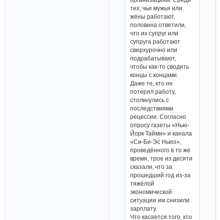
тех, чьи мужья или
жёны работают,
половина ответили,
что их супруг или
супруга работают
сверхурочно или
подрабатывают,
чтобы как-то сводить
концы с концами.
Даже те, кто не
потерял работу,
столкнулись с
последствиями
рецессии. Согласно
опросу газеты «Нью-
Йорк Тайми» и канала
«Си-Би-Эс Ньюз»,
проведённого в то же
время, трое из десяти
сказали, что за
прошедший год из-за
тяжёлой
экономической
ситуации им снизили
зарплату.
Что касается того, кто