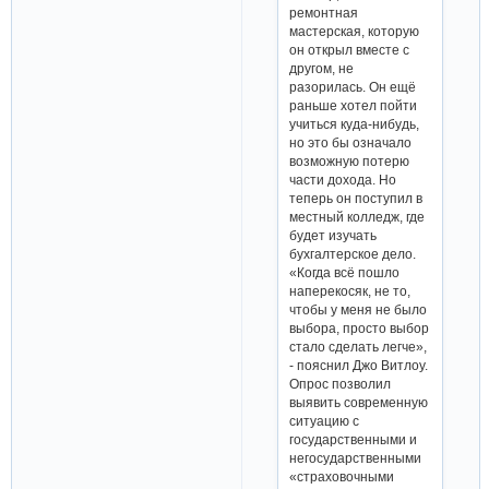
ремонтная
мастерская, которую
он открыл вместе с
другом, не
разорилась. Он ещё
раньше хотел пойти
учиться куда-нибудь,
но это бы означало
возможную потерю
части дохода. Но
теперь он поступил в
местный колледж, где
будет изучать
бухгалтерское дело.
«Когда всё пошло
наперекосяк, не то,
чтобы у меня не было
выбора, просто выбор
стало сделать легче»,
- пояснил Джо Витлоу.
Опрос позволил
выявить современную
ситуацию с
государственными и
негосударственными
«страховочными