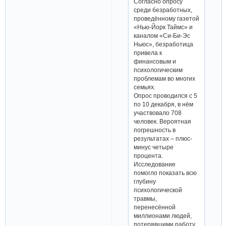
Согласно опросу
среди безработных,
проведённому газетой
«Нью-Йорк Таймс» и
каналом «Си-Би-Эс
Ньюс», безработица
привела к
финансовым и
психологическим
проблемам во многих
семьях.
Опрос проводился с 5
по 10 декабря, в нём
участвовало 708
человек. Вероятная
погрешность в
результатах – плюс-
минус четыре
процента.
Исследование
помогло показать всю
глубину
психологической
травмы,
перенесённой
миллионами людей,
потерявшими работу,