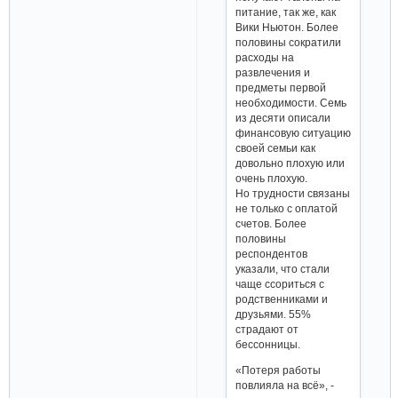
питание, так же, как
Вики Ньютон. Более
половины сократили
расходы на
развлечения и
предметы первой
необходимости. Семь
из десяти описали
финансовую ситуацию
своей семьи как
довольно плохую или
очень плохую.
Но трудности связаны
не только с оплатой
счетов. Более
половины
респондентов
указали, что стали
чаще ссориться с
родственниками и
друзьями. 55%
страдают от
бессонницы.
«Потеря работы
повлияла на всё», -