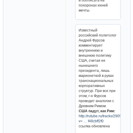
и поплясать на
похоронах ихней
мечты.
Известный
российский политолог
Андрей Фурсов
комментирует
внутреннюю и
внешнюю политику
США, считая ее
нынешнего
президента, лишь
марионеткой в руках
транснациональных
корпоративных
структур. При все при
этом, г-н Фурсов
проводит аналогии с
Древним Римом.
США падут, как Рим:
http://rutube.ru/tracks/2905574.ht
v= … f48cbff2f0
ссылка обновлена