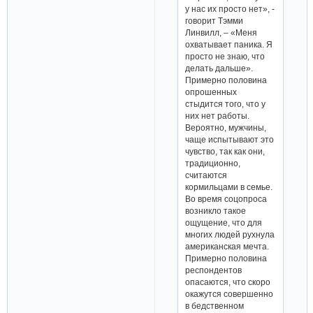
у нас их просто нет», -
говорит Тэмми
Линвилл, – «Меня
охватывает паника. Я
просто не знаю, что
делать дальше».
Примерно половина
опрошенных
стыдится того, что у
них нет работы.
Вероятно, мужчины,
чаще испытывают это
чувство, так как они,
традиционно,
считаются
кормильцами в семье.
Во время соцопроса
возникло такое
ощущение, что для
многих людей рухнула
американская мечта.
Примерно половина
респондентов
опасаются, что скоро
окажутся совершенно
в бедственном