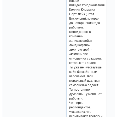
говорит
пятидесятиоднолетняя
Коллин Клемм из
Норт-Лейк (штат
Висконсин), которая
до ноября 2008 года
работала
менеджером в
компании,
занимающейся
ландшафтной
архитектурой, -
«Изменились
отношения с людьми,
которых ты знаешь.
Ты уже не чувствуешь
себя беззаботным
человеком. Твой
моральный дух, твоя
самооценка падает.
Ты постоянно
думаешь – у меня нет
работы».
Четверть
респондентов,
указавших, что
испытывают тревогу и