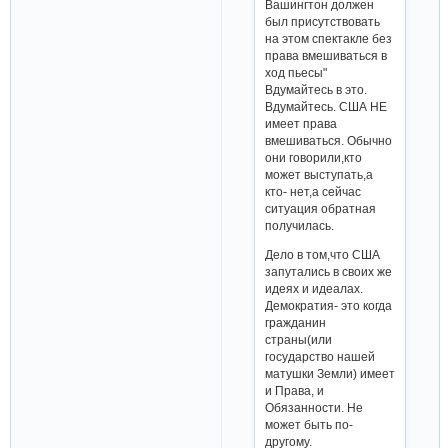
Вашингтон должен
был присутствовать
на этом спектакле без
права вмешиваться в
ход пьесы"
Вдумайтесь в это.
Вдумайтесь. США НЕ
имеет права
вмешиваться. Обычно
они говорили,кто
может выступать,а
кто- нет,а сейчас
ситуация обратная
получилась.
Дело в том,что США
запутались в своих же
идеях и идеалах.
Демократия- это когда
гражданин
страны(или
государство нашей
матушки Земли) имеет
и Права, и
Обязанности. Не
может быть по-
другому.