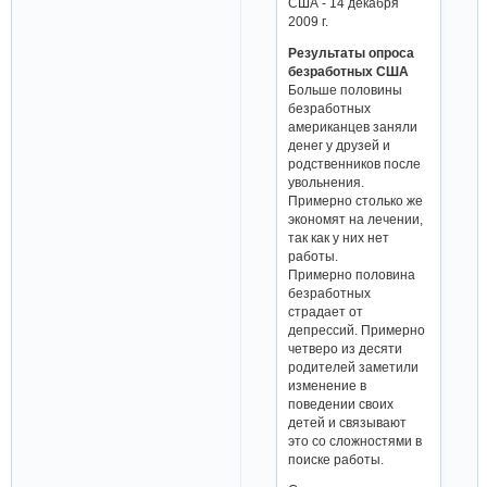
США - 14 декабря
2009 г.
Результаты опроса
безработных США
Больше половины
безработных
американцев заняли
денег у друзей и
родственников после
увольнения.
Примерно столько же
экономят на лечении,
так как у них нет
работы.
Примерно половина
безработных
страдает от
депрессий. Примерно
четверо из десяти
родителей заметили
изменение в
поведении своих
детей и связывают
это со сложностями в
поиске работы.