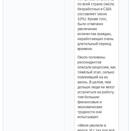
по всей стране (число
безработных в США
составляет около
10%). Кроме того,
было отмечено
увеличение
количества граждан,
неработающих очень
длительный период
времени.
Около половины
респондентов
описали рецессию, как
тяжёлый этап, сильно
повлиявший на их
жизнь. В целом, чем
дольше люди не могут
устроиться на работу,
тем большие
финансовые и
экономические
трудности они
испытывают.
«Меня уволили в
марте. И с тех пор всё