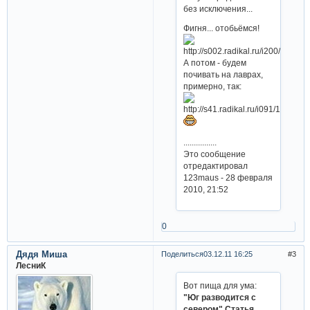
без исключения...
Фигня... отобьёмся!
А потом - будем
почивать на лаврах,
примерно, так:
................
Это сообщение
отредактировал
123maus - 28 февраля
2010, 21:52
0
Дядя Миша
Поделиться
03.12.11 16:25
3
ЛесниК
Вот пища для ума:
"Юг разводится с
севером" Статья