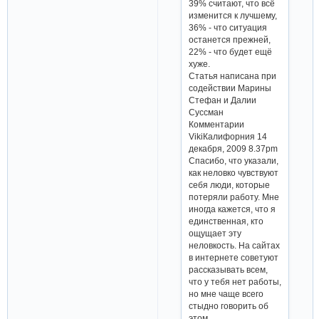
39% считают, что всё
изменится к лучшему,
36% - что ситуация
останется прежней,
22% - что будет ещё
хуже.
Статья написана при
содействии Марины
Стефан и Далии
Суссман
Комментарии
VikiКалифорния 14
декабря, 2009 8.37pm
Спасибо, что указали,
как неловко чувствуют
себя люди, которые
потеряли работу. Мне
иногда кажется, что я
единственная, кто
ощущает эту
неловкость. На сайтах
в интернете советуют
рассказывать всем,
что у тебя нет работы,
но мне чаще всего
стыдно говорить об
этом.