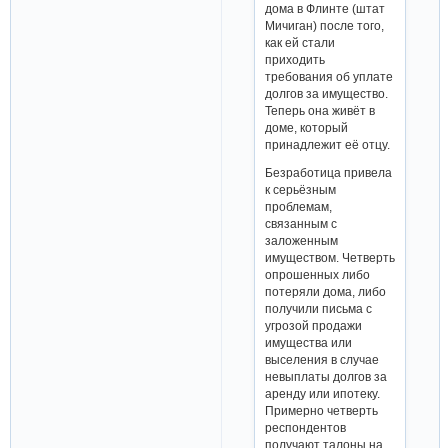
дома в Флинте (штат
Мичиган) после того,
как ей стали
приходить
требования об уплате
долгов за имущество.
Теперь она живёт в
доме, который
принадлежит её отцу.
Безработица привела
к серьёзным
проблемам,
связанным с
заложенным
имуществом. Четверть
опрошенных либо
потеряли дома, либо
получили письма с
угрозой продажи
имущества или
выселения в случае
невыплаты долгов за
аренду или ипотеку.
Примерно четверть
респондентов
получают талоны на