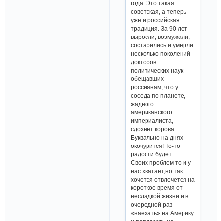
года. Это такая
советская, а теперь
уже и российская
традиция. За 90 лет
выросли, возмужали,
состарились и умерли
несколько поколений
докторов
политических наук,
обещавших
россиянам, что у
соседа по планете,
жадного
американского
империалиста,
сдохнет корова.
Буквально на днях
окочурится! То-то
радости будет.
Своих проблем то и у
нас хватает,но так
хочется отвлечется на
короткое время от
несладкой жизни и в
очередной раз
«наехать» на Америку