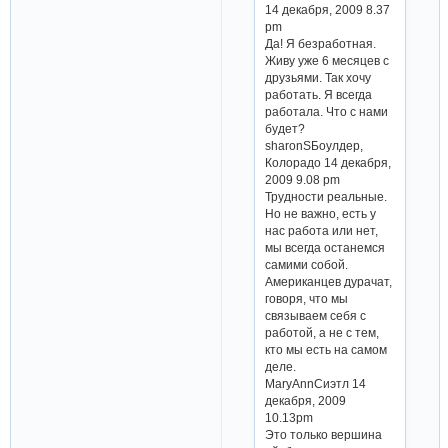
14 декабря, 2009 8.37
pm
Да! Я безработная.
Живу уже 6 месяцев с
друзьями. Так хочу
работать. Я всегда
работала. Что с нами
будет?
sharonSБоулдер,
Колорадо 14 декабря,
2009 9.08 pm
Трудности реальные.
Но не важно, есть у
нас работа или нет,
мы всегда останемся
самими собой.
Американцев дурачат,
говоря, что мы
связываем себя с
работой, а не с тем,
кто мы есть на самом
деле.
MaryAnnСиэтл 14
декабря, 2009
10.13pm
Это только вершина