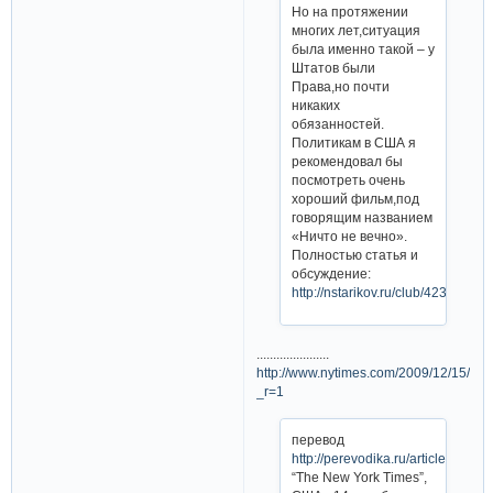
Но на протяжении
многих лет,ситуация
была именно такой – у
Штатов были
Права,но почти
никаких
обязанностей.
Политикам в США я
рекомендовал бы
посмотреть очень
хороший фильм,под
говорящим названием
«Ничто не вечно».
Полностью статья и
обсуждение:
http://nstarikov.ru/club/4238
......................
http://www.nytimes.com/2009/12/15/us/1
_r=1
перевод
http://perevodika.ru/articles/11535
“The New York Times”,