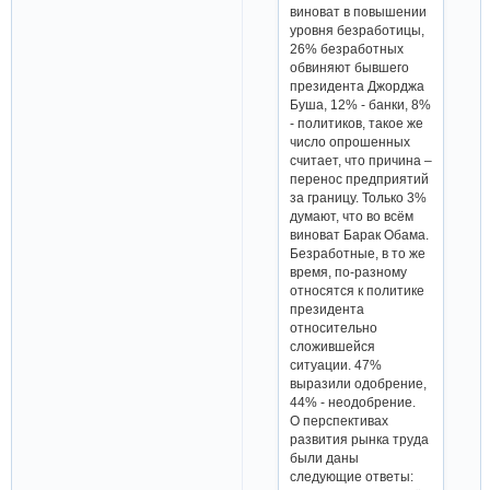
виноват в повышении
уровня безработицы,
26% безработных
обвиняют бывшего
президента Джорджа
Буша, 12% - банки, 8%
- политиков, такое же
число опрошенных
считает, что причина –
перенос предприятий
за границу. Только 3%
думают, что во всём
виноват Барак Обама.
Безработные, в то же
время, по-разному
относятся к политике
президента
относительно
сложившейся
ситуации. 47%
выразили одобрение,
44% - неодобрение.
О перспективах
развития рынка труда
были даны
следующие ответы: