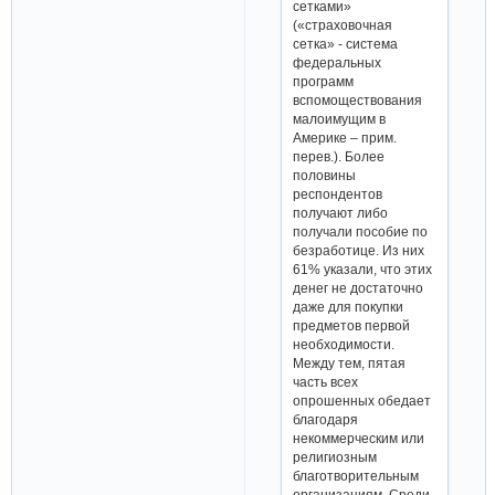
сетками»
(«страховочная
сетка» - система
федеральных
программ
вспомоществования
малоимущим в
Америке – прим.
перев.). Более
половины
респондентов
получают либо
получали пособие по
безработице. Из них
61% указали, что этих
денег не достаточно
даже для покупки
предметов первой
необходимости.
Между тем, пятая
часть всех
опрошенных обедает
благодаря
некоммерческим или
религиозным
благотворительным
организациям. Среди