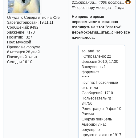
215страниц.....4000 постов...
/// через пару месяцев - 2года!
Но пришло время
Откуда:
с Севера я, но на Юге
переосмыслить и заново
Зарегистрирован
: 19.11.11
взглянуть на этот "светоч"
Сообщений:
9492
Уважение:
+178
дерьмократии...итак...с чего всё
Позитив:
+327
начиналось:
Пол:
Мужской
Провел на форуме:
so_and_so
6 месяцев 28 дней
Отправлено: 22
Последний визит:
февраля 2010, 17:30
Сегодня 16:10
Заслуженный
форумист
*****
Группа: Постоянные
читатели
Сообщений: 1710
Пользователь №:
34756
Регистрация: 9-фев 10
Россия
Скорую погибель
Америки у нас
регулярно
предсказывают с 1917