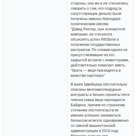
стороны, они же и не стеснялись
говорить о том, что подряд (и
сопутствующие деньги) были
получены именно благодаря
политическим связям.
"Дэвид Рихтер, сын основателя
компании, не стеснялся
объяснять успех HillStone в
получении государственных
контрактов. По словам одного из
присутствовавших на его
закрытой встрече с инвесторами,
действительно помогает иметь
"брата — вице-президента в
качестве партнера".
В книге Швейцера обстоятельно
описаны многомиллиардные
контракты и бизнес-проекты пяти
членов семьи вице-президента
Байдена, причем по странному
стечению обстоятельств их
умение успешно заниматься
бизнесом исчезло одновременно
со сменой вашингтонской
администрации в 2016 году.
Впрочем, судя по уже