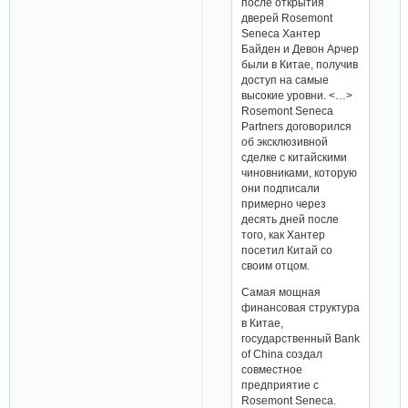
после открытия
дверей Rosemont
Seneca Хантер
Байден и Девон Арчер
были в Китае, получив
доступ на самые
высокие уровни. <…>
Rosemont Seneca
Partners договорился
об эксклюзивной
сделке с китайскими
чиновниками, которую
они подписали
примерно через
десять дней после
того, как Хантер
посетил Китай со
своим отцом.
Самая мощная
финансовая структура
в Китае,
государственный Bank
of China создал
совместное
предприятие с
Rosemont Seneca.