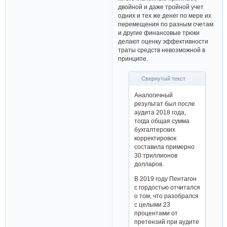
двойной и даже тройной учет
одних и тех же денег по мере их
перемещения по разным счетам
и другие финансовые трюки
делают оценку эффективности
траты средств невозможной в
принципе.
Свернутый текст
Аналогичный
результат был после
аудита 2018 года,
тогда общая сумма
бухгалтерских
корректировок
составила примерно
30 триллионов
долларов.
В 2019 году Пентагон
с гордостью отчитался
о том, что разобрался
с целыми 23
процентами от
претензий при аудите