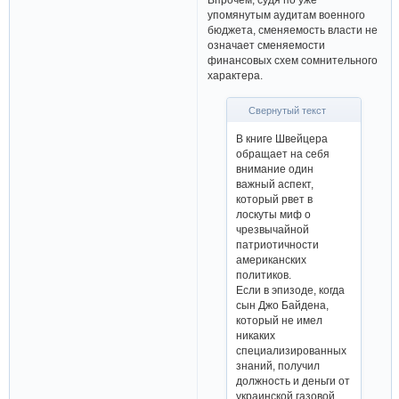
упомянутым аудитам военного
бюджета, сменяемость власти не
означает сменяемости
финансовых схем сомнительного
характера.
Свернутый текст
В книге Швейцера
обращает на себя
внимание один
важный аспект,
который рвет в
лоскуты миф о
чрезвычайной
патриотичности
американских
политиков.
Если в эпизоде, когда
сын Джо Байдена,
который не имел
никаких
специализированных
знаний, получил
должность и деньги от
украинской газовой