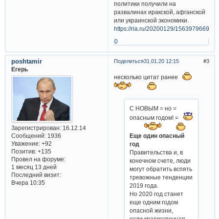
политики получили на
развалинах иракской, афганской
или украинской экономики.
https://ria.ru/20200129/1563979669.ht
0
poshtamir
Поделиться
31.01.20 12:15
3
Егерь
несколько цитат ранее
С НОВЫМ = но =
опасным годом! =
Зарегистрирован
: 16.12.14
Еще один опасный
Сообщений:
1936
Уважение:
+92
год
Позитив:
+135
Правительства и, в
Провел на форуме:
конечном счете, люди
1 месяц 13 дней
могут обратить вспять
Последний визит:
тревожные тенденции
Вчера 10:35
2019 года.
Но 2020 год станет
еще одним годом
опасной жизни,
если краткосрочная