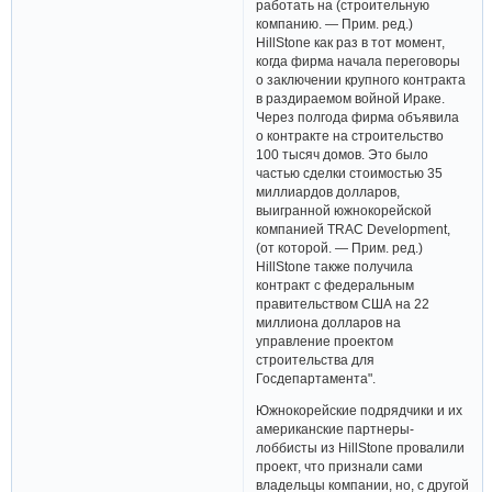
работать на (строительную
компанию. — Прим. ред.)
HillStone как раз в тот момент,
когда фирма начала переговоры
о заключении крупного контракта
в раздираемом войной Ираке.
Через полгода фирма объявила
о контракте на строительство
100 тысяч домов. Это было
частью сделки стоимостью 35
миллиардов долларов,
выигранной южнокорейской
компанией TRAC Development,
(от которой. — Прим. ред.)
HillStone также получила
контракт с федеральным
правительством США на 22
миллиона долларов на
управление проектом
строительства для
Госдепартамента".
Южнокорейские подрядчики и их
американские партнеры-
лоббисты из HillStone провалили
проект, что признали сами
владельцы компании, но, с другой