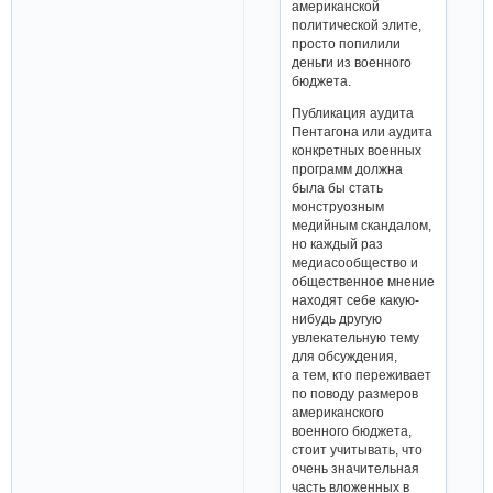
американской
политической элите,
просто попилили
деньги из военного
бюджета.
Публикация аудита
Пентагона или аудита
конкретных военных
программ должна
была бы стать
монструозным
медийным скандалом,
но каждый раз
медиасообщество и
общественное мнение
находят себе какую-
нибудь другую
увлекательную тему
для обсуждения,
а тем, кто переживает
по поводу размеров
американского
военного бюджета,
стоит учитывать, что
очень значительная
часть вложенных в