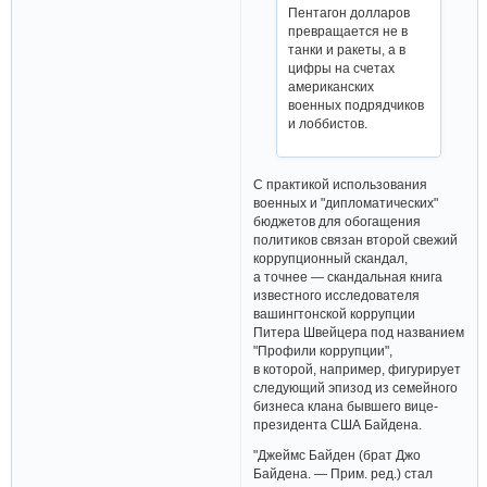
Пентагон долларов
превращается не в
танки и ракеты, а в
цифры на счетах
американских
военных подрядчиков
и лоббистов.
С практикой использования
военных и "дипломатических"
бюджетов для обогащения
политиков связан второй свежий
коррупционный скандал,
а точнее — скандальная книга
известного исследователя
вашингтонской коррупции
Питера Швейцера под названием
"Профили коррупции",
в которой, например, фигурирует
следующий эпизод из семейного
бизнеса клана бывшего вице-
президента США Байдена.
"Джеймс Байден (брат Джо
Байдена. — Прим. ред.) стал