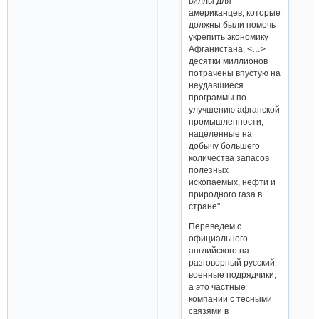
виллы для
американцев, которые
должны были помочь
укрепить экономику
Афганистана, <…>
десятки миллионов
потрачены впустую на
неудавшиеся
программы по
улучшению афганской
промышленности,
нацеленные на
добычу большего
количества запасов
полезных
ископаемых, нефти и
природного газа в
стране".
Переведем с
официального
английского на
разговорный русский:
военные подрядчики,
а это частные
компании с тесными
связями в