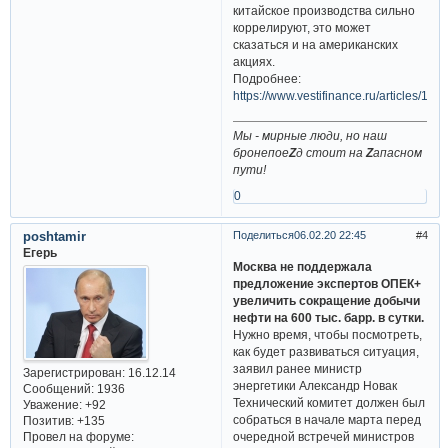
китайское производства сильно
коррелируют, это может
сказаться и на американских
акциях.
Подробнее:
https://www.vestifinance.ru/articles/132
Мы - мирные люди, но наш
бронепое
Z
д стоит на
Z
апасном
пути!
0
poshtamir
Поделиться
06.02.20 22:45
4
Егерь
Москва не поддержала
предложение экспертов ОПЕК+
увеличить сокращение добычи
нефти на 600 тыс. барр. в сутки.
Нужно время, чтобы посмотреть,
как будет развиваться ситуация,
заявил ранее министр
Зарегистрирован
: 16.12.14
энергетики Александр Новак
Сообщений:
1936
Технический комитет должен был
Уважение:
+92
собраться в начале марта перед
Позитив:
+135
очередной встречей министров
Провел на форуме: