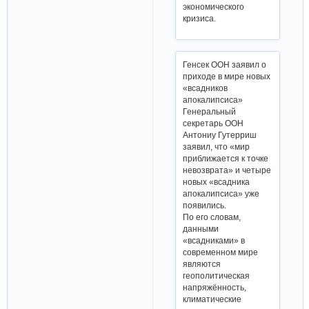
экономического
кризиса.
Генсек ООН заявил о
приходе в мире новых
«всадников
апокалипсиса»
Генеральный
секретарь ООН
Антониу Гутерриш
заявил, что «мир
приближается к точке
невозврата» и четыре
новых «всадника
апокалипсиса» уже
появились.
По его словам,
данными
«всадниками» в
современном мире
являются
геополитическая
напряжённость,
климатические