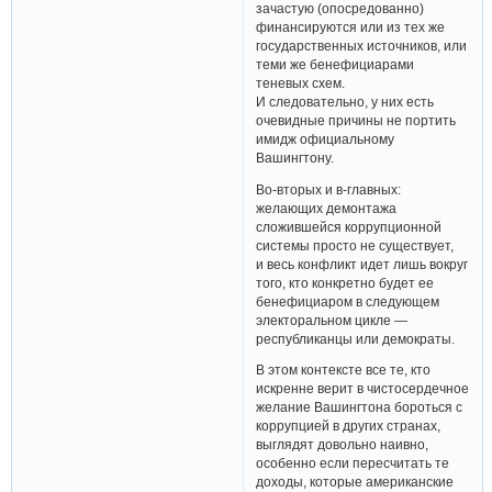
зачастую (опосредованно)
финансируются или из тех же
государственных источников, или
теми же бенефициарами
теневых схем.
И следовательно, у них есть
очевидные причины не портить
имидж официальному
Вашингтону.
Во-вторых и в-главных:
желающих демонтажа
сложившейся коррупционной
системы просто не существует,
и весь конфликт идет лишь вокруг
того, кто конкретно будет ее
бенефициаром в следующем
электоральном цикле —
республиканцы или демократы.
В этом контексте все те, кто
искренне верит в чистосердечное
желание Вашингтона бороться с
коррупцией в других странах,
выглядят довольно наивно,
особенно если пересчитать те
доходы, которые американские