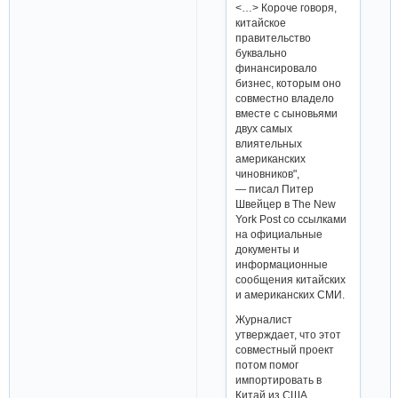
<…> Короче говоря,
китайское
правительство
буквально
финансировало
бизнес, которым оно
совместно владело
вместе с сыновьями
двух самых
влиятельных
американских
чиновников",
— писал Питер
Швейцер в The New
York Post со ссылками
на официальные
документы и
информационные
сообщения китайских
и американских СМИ.
Журналист
утверждает, что этот
совместный проект
потом помог
импортировать в
Китай из США