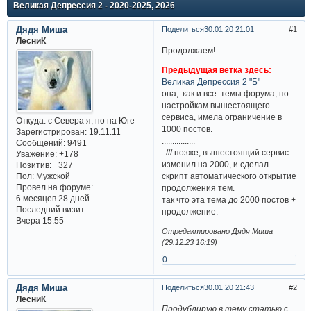
Великая Депрессия 2 - 2020-2025, 2026
Дядя Миша
Поделиться
30.01.20 21:01
1
ЛесниК
Продолжаем!
Предыдущая ветка здесь:
Великая Депрессия 2 "Б"
она, как и все темы форума, по
настройкам вышестоящего
сервиса, имела ограничение в
Откуда:
с Севера я, но на Юге
1000 постов.
Зарегистрирован
: 19.11.11
................
Сообщений:
9491
/// позже, вышестоящий сервис
Уважение:
+178
изменил на 2000, и сделал
Позитив:
+327
Пол:
Мужской
скрипт автоматического открытие
Провел на форуме:
продолжения тем.
6 месяцев 28 дней
так что эта тема до 2000 постов +
Последний визит:
продолжение.
Вчера 15:55
Отредактировано Дядя Миша
(29.12.23 16:19)
0
Дядя Миша
Поделиться
30.01.20 21:43
2
ЛесниК
Продублирую в тему статью с