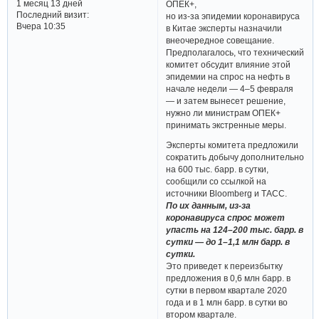
1 месяц 13 дней
ОПЕК+,
Последний визит:
но из-за эпидемии коронавируса
Вчера 10:35
в Китае эксперты назначили
внеочередное совещание.
Предполагалось, что технический
комитет обсудит влияние этой
эпидемии на спрос на нефть в
начале недели — 4–5 февраля
— и затем вынесет решение,
нужно ли министрам ОПЕК+
принимать экстренные меры.
Эксперты комитета предложили
сократить добычу дополнительно
на 600 тыс. барр. в сутки,
сообщили со ссылкой на
источники Bloomberg и ТАСС.
По их данным, из-за
коронавируса спрос может
упасть на 124–200 тыс. барр. в
сутки — до 1–1,1 млн барр. в
сутки.
Это приведет к переизбытку
предложения в 0,6 млн барр. в
сутки в первом квартале 2020
года и в 1 млн барр. в сутки во
втором квартале.