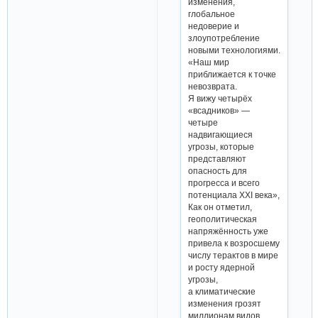
изменения,
глобальное
недоверие и
злоупотребление
новыми технологиями.
«Наш мир
приближается к точке
невозврата.
Я вижу четырёх
«всадников» —
четыре
надвигающиеся
угрозы, которые
представляют
опасность для
прогресса и всего
потенциала XXI века»,
Как он отметил,
геополитическая
напряжённость уже
привела к возросшему
числу терактов в мире
и росту ядерной
угрозы,
а климатические
изменения грозят
миллионам видов