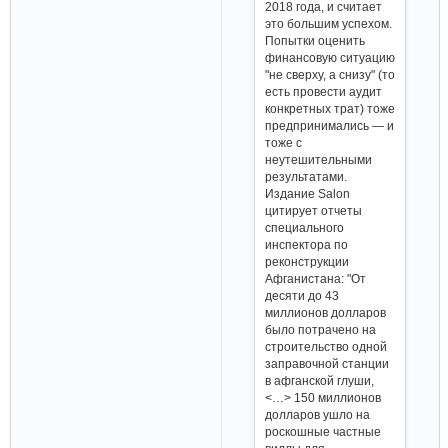
2018 года, и считает
это большим успехом.
Попытки оценить
финансовую ситуацию
"не сверху, а снизу" (то
есть провести аудит
конкретных трат) тоже
предпринимались — и
тоже с
неутешительными
результатами.
Издание Salon
цитирует отчеты
специального
инспектора по
реконструкции
Афганистана: "От
десяти до 43
миллионов долларов
было потрачено на
строительство одной
заправочной станции
в афганской глуши,
<…> 150 миллионов
долларов ушло на
роскошные частные