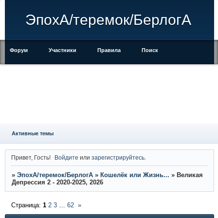
ЭпохА/теремок/БерлогА
Форум
Участники
Правила
Поиск
Регистрация
Войти
Активные темы
Привет, Гость!
Войдите
или
зарегистрируйтесь
.
»
ЭпохА/теремок/БерлогА
»
Кошелёк или Жизнь...
»
Великая
Депрессия 2 - 2020-2025, 2026
Страница:
1
2
3
…
62
»