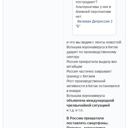
пострадают?
Альтернативы у них в
ближней перспективе
нет.
Великая Депрессия 2
"Б"
и что мы видим с ленты новостей:
Вспышка коронавируса в Китае
ударит по производственному
сектору
Россия прекратила выдачу виз
китайцам
Россия частично закрывает
границу с Китаем
Рост производственной
активности в Китае остановился
в январе
Вспышка коронавируса
объявлена международной
чрезвычайной ситуацией
и т.д. и т.п.
В Россию прекратили
поставлять смартфоны.
Причина - коронавирус