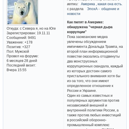
ветки:
Америка , какая она есть.
с раздела
ЭпохА - общение и
новости
Как пилят в Америке:
обнаружена "черная дыра
Откуда:
с Севера я, но на Юге
коррупции"
Зарегистрирован
: 19.11.11
Пока заокеанские медиа
Сообщений:
9491
увлечены обсуждением
Уважение:
+178
импичмента Дональда Трампа, на
Позитив:
+327
Пол:
Мужской
второй план информационной
Провел на форуме:
повестки оказались отодвинуты
6 месяцев 28 дней
два монструозных
Последний визит:
коррупционных скандала, каждый
Вчера 15:55
из которых достоин самого
пристального внимания хотя бы
из-за того, что они имеют
определенное отношение к
России и Украине.
Один из самых известных и
популярных аргументов против
независимой внешней и
внутренней политики России, а
также против любых инвестиций
в российский оборонно-
промышленный комплекс