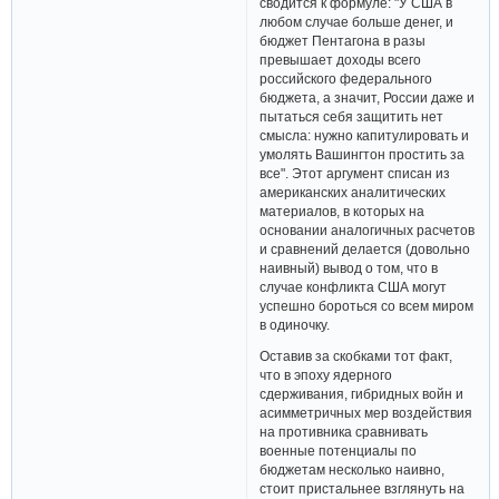
сводится к формуле: "У США в
любом случае больше денег, и
бюджет Пентагона в разы
превышает доходы всего
российского федерального
бюджета, а значит, России даже и
пытаться себя защитить нет
смысла: нужно капитулировать и
умолять Вашингтон простить за
все". Этот аргумент списан из
американских аналитических
материалов, в которых на
основании аналогичных расчетов
и сравнений делается (довольно
наивный) вывод о том, что в
случае конфликта США могут
успешно бороться со всем миром
в одиночку.
Оставив за скобками тот факт,
что в эпоху ядерного
сдерживания, гибридных войн и
асимметричных мер воздействия
на противника сравнивать
военные потенциалы по
бюджетам несколько наивно,
стоит пристальнее взглянуть на