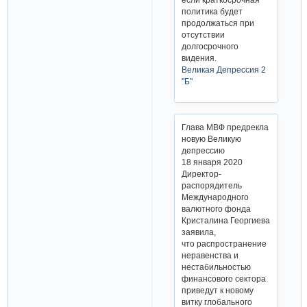
политика будет
продолжаться при
отсутствии
долгосрочного
видения.
Великая Депрессия 2
"Б"
Глава МВФ предрекла
новую Великую
депрессию
18 января 2020
Директор-
распорядитель
Международного
валютного фонда
Кристалина Георгиева
заявила,
что распространение
неравенства и
нестабильностью
финансового сектора
приведут к новому
витку глобального