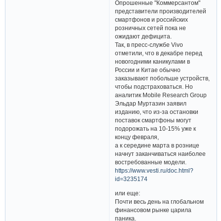
Опрошенные "Коммерсантом"
представители производителей
смартфонов и российских
розничных сетей пока не
ожидают дефицита.
Так, в пресс-службе Vivo
отметили, что в декабре перед
новогодними каникулами в
России и Китае обычно
заказывают побольше устройств,
чтобы подстраховаться. Но
аналитик Mobile Research Group
Эльдар Муртазин заявил
изданию, что из-за остановки
поставок смартфоны могут
подорожать на 10-15% уже к
концу февраля,
а к середине марта в рознице
начнут заканчиваться наиболее
востребованные модели.
https://www.vesti.ru/doc.html?
id=3235174
или еще:
Почти весь день на глобальном
финансовом рынке царила
паника.