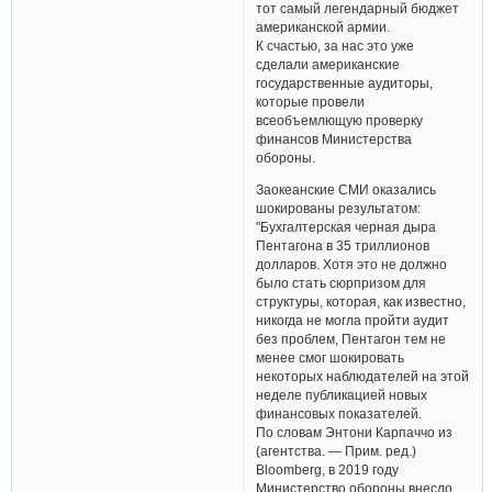
тот самый легендарный бюджет
американской армии.
К счастью, за нас это уже
сделали американские
государственные аудиторы,
которые провели
всеобъемлющую проверку
финансов Министерства
обороны.
Заокеанские СМИ оказались
шокированы результатом:
"Бухгалтерская черная дыра
Пентагона в 35 триллионов
долларов. Хотя это не должно
было стать сюрпризом для
структуры, которая, как известно,
никогда не могла пройти аудит
без проблем, Пентагон тем не
менее смог шокировать
некоторых наблюдателей на этой
неделе публикацией новых
финансовых показателей.
По словам Энтони Карпаччо из
(агентства. — Прим. ред.)
Bloomberg, в 2019 году
Министерство обороны внесло