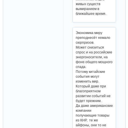
живых существ
вымиранием в
ближайшее время.
Экономика миру
преподнесёт немало
сюрпризов.
Может снизиться
спрос и на российские
энергоносители, на
фоне общего мощного
спада.
Потому китайские
события могут
изменить мир.
Который даже при
благоприятном
развитии событий не
будет прежним.
Да даже американские
компании
получающие товары
из КНР, те же
айфоны, они то не