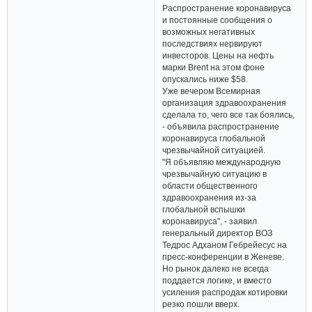
Распространение коронавируса
и постоянные сообщения о
возможных негативных
последствиях нервируют
инвесторов. Цены на нефть
марки Brent на этом фоне
опускались ниже $58.
Уже вечером Всемирная
организация здравоохранения
сделала то, чего все так боялись,
- объявила распространение
коронавируса глобальной
чрезвычайной ситуацией.
"Я объявляю международную
чрезвычайную ситуацию в
области общественного
здравоохранения из-за
глобальной вспышки
коронавируса", - заявил
генеральный директор ВОЗ
Тедрос Адханом Гебрейесус на
пресс-конференции в Женеве.
Но рынок далеко не всегда
поддается логике, и вместо
усиления распродаж котировки
резко пошли вверх.