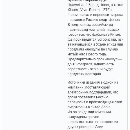
Huawei и её бренд Honor, а также
Xiaomi, Vivo, Realme, ZTE и
Lenovo начали переносить сроки
поставок в Россию смартфонов.
В полученных российскими
партнёрами компаний письмах
говорится, что фабрики в Китае,
где производятся устройства, из-
за начавшейся в Ухане эпидемии
продлили каникулы по случаю
китайского Нового года.
Предварительно срок каникул —
до 10 февраля, однако есть
вероятность, что они будут
продлены повторно.
Источники издания в одной из
компаний, поставляющей
электронику, подтвердили, что
сроки поставок в Россию
переносит и производящая свои
смартфоны в Китае Apple.
Из-за эпидемии компании
вынуждены срочно
переключаться на поставки из
других регионов Азии.