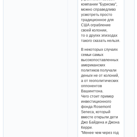
компании "Бурисма",
можно справедливо
усмотреть просто
традиционное для
США ограбление
своей колонии,
то о других эпизодах
такого сказать нельзя.
В некоторых случаях
семьи самых
высокопоставленных
американских
политиков получали
деньги не от колоний,
а от геополитических
оппонентов
Вашингтона.
Чего стоит пример
инвестиционного
фонда Rosemont
Seneca, который
вместе открыли дети
Джо Байдена и Джона
Керри.
"Менее чем через год