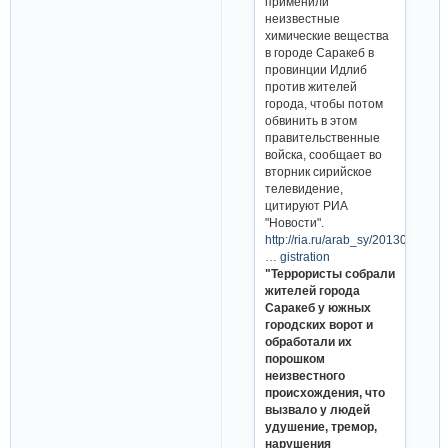
применили
неизвестные
химические вещества
в городе Саракеб в
провинции Идлиб
против жителей
города, чтобы потом
обвинить в этом
правительственные
войска, сообщает во
вторник сирийское
телевидение,
цитируют РИА
"Новости".
http://ria.ru/arab_sy/20130430/9
… gistration
"Террористы собрали
жителей города
Саракеб у южных
городских ворот и
обработали их
порошком
неизвестного
происхождения, что
вызвало у людей
удушение, тремор,
нарушения