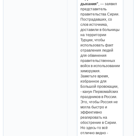
дыхания"
, — заявил
представитель
правительства Сирии.
Пострадавших, со
слов источника,
доставили в больницы
на территории
Турции, чтобы
использовать факт
отравления людей
для обвинения
правительственных
войск в использовании
химоружия.
Заметьте время,
избранное для
Большой провокации,
- канун Первомайских
праздников в России.
Это, чтобы Россия не
могла быстро и
эффективно
реагировать на
обострение в Сирии.
Но здесь-то всё
отлично видно -