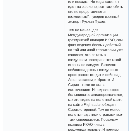
или посадке. Но когда самолет
идет на эшелоне, все-таки сбить
его не представляется
возможным", - уверен военный
эксперт Руслан Пухов.
Тем не менее, для
Международной организации
гражданской авиации ИКАО, сам
факт ведения боевых действий
на той или иной территории уже
означает, что летать в
воздушном пространстве такой
страны не следует. В список
неблагонадежных воздушных
пространств входят и небо над
Афганистаном, и Ираком. И
Сирия - тоже не стала
исключением. И подавляющее
большинство авиаперевозчиков,
как это видно на полетной карте
на сайте Flightradar, обходят
Сирию стороной. Тем не менее,
полеты над этими странами все-
таки совершаются. Поскольку
правила ИКАО - лишь
рекомендательные. И помимо