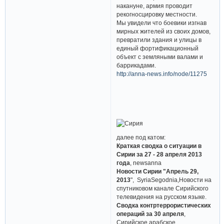
накануне, армия проводит
рекогносцировку местности.
Мы увидели что боевики изгнав
мирных жителей из своих домов,
превратили здания и улицы в
единый фортификационный
объект с земляными валами и
баррикадами.
http://anna-news.info/node/11275
далее под катом:
Краткая сводка о ситуации в
Сирии за 27 - 28 апреля 2013
года
, newsanna
Новости Сирии "Апрель 29,
2013
", SyriaSegodnia,Новости на
спутниковом канале Сирийского
телевидения на русском языке.
Сводка контртеррористических
операций за 30 апреля
,
Сирийское арабское