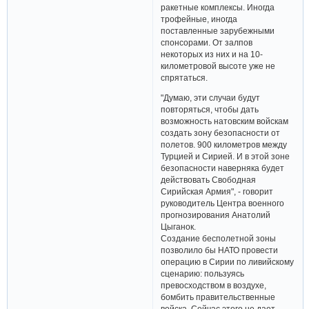
ракетные комплексы. Иногда
трофейные, иногда
поставленные зарубежными
спонсорами. От залпов
некоторых из них и на 10-
километровой высоте уже не
спрятаться.
"Думаю, эти случаи будут
повторяться, чтобы дать
возможность натовским войскам
создать зону безопасности от
полетов. 900 километров между
Турцией и Сирией. И в этой зоне
безопасности наверняка будет
действовать Свободная
Сирийская Армия", - говорит
руководитель Центра военного
прогнозирования Анатолий
Цыганок.
Создание бесполетной зоны
позволило бы НАТО провести
операцию в Сирии по ливийскому
сценарию: пользуясь
превосходством в воздухе,
бомбить правительственные
войска. Сейчас этого не дает