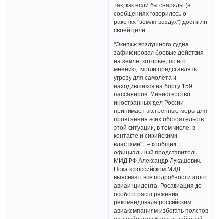
так, как если бы снаряды (в
сообщениях говорилось о
ракетах "земля-воздух") достигли
своей цели.
"Экипаж воздушного судна
зафиксировал боевые действия
на земле, которые, по его
мнению, могли представлять
угрозу для самолёта и
находившихся на борту 159
пассажиров. Министерство
иностранных дел России
принимает экстренные меры для
прояснения всех обстоятельств
этой ситуации, в том числе, в
контакте и сирийскими
властями", – сообщил
официальный представитель
МИД РФ Александр Лукашевич.
Пока в российском МИД
выясняют все подробности этого
авиаинцидента, Росавиация до
особого распоряжения
рекомендовала российским
авиакомпаниям избегать полетов
над районами боевых действий.