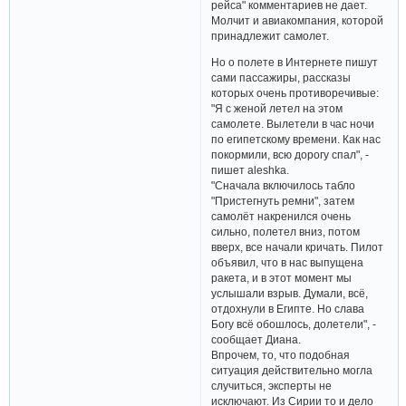
рейса" комментариев не дает.
Молчит и авиакомпания, которой
принадлежит самолет.
Но о полете в Интернете пишут
сами пассажиры, рассказы
которых очень противоречивые:
"Я с женой летел на этом
самолете. Вылетели в час ночи
по египетскому времени. Как нас
покормили, всю дорогу спал", -
пишет aleshka.
"Сначала включилось табло
"Пристегнуть ремни", затем
самолёт накренился очень
сильно, полетел вниз, потом
вверх, все начали кричать. Пилот
объявил, что в нас выпущена
ракета, и в этот момент мы
услышали взрыв. Думали, всё,
отдохнули в Египте. Но слава
Богу всё обошлось, долетели", -
сообщает Диана.
Впрочем, то, что подобная
ситуация действительно могла
случиться, эксперты не
исключают. Из Сирии то и дело