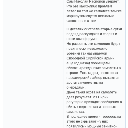
Сам Николай Распопов уверяет,
что без каких-либо проблем
летел на том же самолете тем же
маршрутом спустя несколько
часов после атаки.
О деталях обстрела вторые сутки
подряд рассуждают и спорят и
гости авиафорумов.
Но развеять эти сомнения будет
практически невозможно.
Боевики так называемой
Свободной Сирийской армии
еще год назад пообещали
сбивать гражданские самолеты в
стране. Есть кадры, на которых
пассажирский лайнер пытаются
достать пулеметными
очередями.
Даже такая охота на самолеты
дает результат. Из Сирии
регулярно приходят сообщения о
сбитых вертолетах и военных
самолетах.
В последнее время - террористы
этого не скрывают - у них
появились и мощные зенитно-