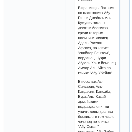
В провинции Латакия
на плантациях Абу-
Риш и Джебаль Аль-
Кус уничтожены
десятки боевиков,
среди которых –
наемники: ливиец
Адель-Рахман
Афсаиз, по кличке
“снайпер Бенгази”,
иорданец Шукри
Абдель-Хак и йеменец
Аммар Аль-Айта по
кличке "Абу-Убейда".
В поселках Ас-
Сиккария, Аль-
Кандасия, Кансаба,
Бурж Аль- Касаб
армейскими
подразделениями
уничтожены десятки
боевиков, в том числе
чеченец по кличке
"Абу-Осман" ,
египтянин Абу-Рабия