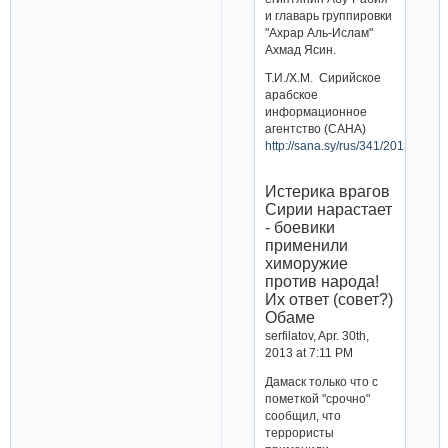
и главарь группировки
"Ахрар Аль-Ислам"
Ахмад Ясин.
Т.И./Х.М. Сирийское
арабское
информационное
агентство (САНА)
http://sana.sy/rus/341/2013/04/3
Истерика врагов
Сирии нарастает
- боевики
применили
химоружие
против народа!
Их ответ (совет?)
Обаме
serfilatov, Apr. 30th,
2013 at 7:11 PM
Дамаск только что с
пометкой "срочно"
сообщил, что
террористы