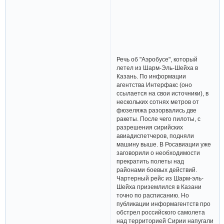
Речь об "Аэробусе", который
летел из Шарм-Эль-Шейха в
Казань. По информации
агентства Интерфакс (оно
ссылается на свои источники), в
нескольких сотнях метров от
фюзеляжа разорвались две
ракеты. После чего пилоты, с
разрешения сирийских
авиадиспетчеров, подняли
машину выше. В Росавиации уже
заговорили о необходимости
прекратить полеты над
районами боевых действий.
Чартерный рейс из Шарм-эль-
Шейха приземлился в Казани
точно по расписанию. Но
публикации информагентств про
обстрел российского самолета
над территорией Сирии напугали