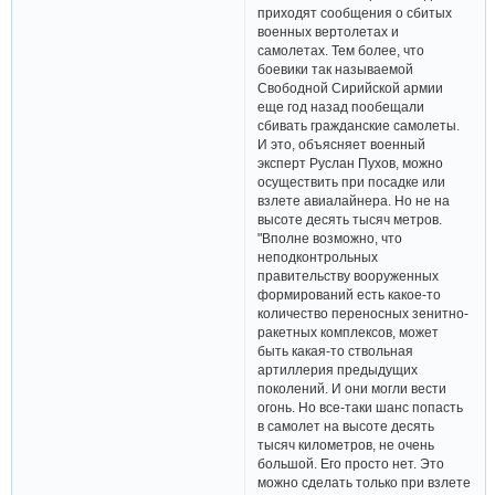
приходят сообщения о сбитых
военных вертолетах и
самолетах. Тем более, что
боевики так называемой
Свободной Сирийской армии
еще год назад пообещали
сбивать гражданские самолеты.
И это, объясняет военный
эксперт Руслан Пухов, можно
осуществить при посадке или
взлете авиалайнера. Но не на
высоте десять тысяч метров.
"Вполне возможно, что
неподконтрольных
правительству вооруженных
формирований есть какое-то
количество переносных зенитно-
ракетных комплексов, может
быть какая-то ствольная
артиллерия предыдущих
поколений. И они могли вести
огонь. Но все-таки шанс попасть
в самолет на высоте десять
тысяч километров, не очень
большой. Его просто нет. Это
можно сделать только при взлете