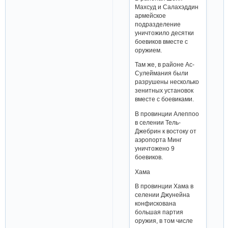
Махсуд и Салахэддин
армейское
подразделение
уничтожило десятки
боевиков вместе с
оружием.
Там же, в районе Ас-
Сулеймания были
разрушены несколько
зенитных установок
вместе с боевиками.
В провинции Алеппоо
в селении Тель-
Джебрин к востоку от
аэропорта Минг
уничтожено 9
боевиков.
Хама
В провинции Хама в
селении Джунейна
конфискована
большая партия
оружия, в том числе