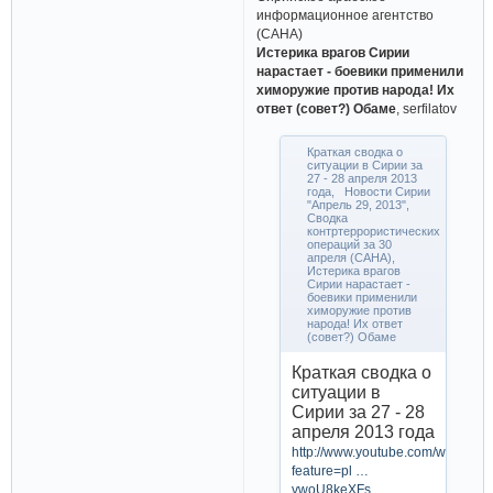
информационное агентство
(САНА)
Истерика врагов Сирии
нарастает - боевики применили
химоружие против народа! Их
ответ (совет?) Обаме
, serfilatov
Краткая сводка о
ситуации в Сирии за
27 - 28 апреля 2013
года, Новости Сирии
"Апрель 29, 2013",
Сводка
контртеррористических
операций за 30
апреля (САНА),
Истерика врагов
Сирии нарастает -
боевики применили
химоружие против
народа! Их ответ
(совет?) Обаме
Краткая сводка о
ситуации в
Сирии за 27 - 28
апреля 2013 года
http://www.youtube.com/watch?
feature=pl …
vwoU8keXFs