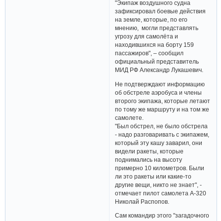
"Экипаж воздушного судна
зафиксировал боевые действия
на земле, которые, по его
мнению, могли представлять
угрозу для самолёта и
находившихся на борту 159
пассажиров", – сообщил
официальный представитель
МИД РФ Александр Лукашевич.
Не подтверждают информацию
об обстреле аэробуса и члены
второго экипажа, которые летают
по тому же маршруту и на том же
самолете.
"Был обстрел, не было обстрела
- надо разговаривать с экипажем,
который эту кашу заварил, они
видели ракеты, которые
поднимались на высоту
примерно 10 километров. Были
ли это ракеты или какие-то
другие вещи, никто не знает", -
отмечает пилот самолета А-320
Николай Распопов.
Сам командир этого "загадочного