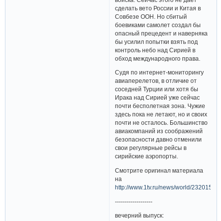
сделать вето России и Китая в
Совбезе ООН. Но сбитый
боевиками самолет создал бы
опасный прецедент и наверняка
бы усилил попытки взять под
контроль небо над Сирией в
обход международного права.
Судя по интернет-мониторингу
авиаперелетов, в отличие от
соседней Турции или хотя бы
Ирака над Сирией уже сейчас
почти бесполетная зона. Чужие
здесь пока не летают, но и своих
почти не осталось. Большинство
авиакомпаний из соображений
безопасности давно отменили
свои регулярные рейсы в
сирийские аэропорты.
Смотрите оригинал материала
на
http://www.1tv.ru/news/world/232015
-------------------
вечерний выпуск: