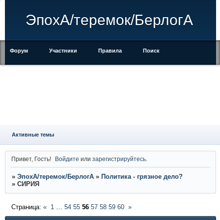
ЭпохА/теремок/БерлогА
Форум
Участники
Правила
Поиск
Регистрация
Войти
Активные темы
Привет, Гость!
Войдите
или
зарегистрируйтесь
.
»
ЭпохА/теремок/БерлогА
»
Политика - грязное дело?
»
СИРИЯ
Страница:
«
1
…
54
55
56
57
58
59
60
»