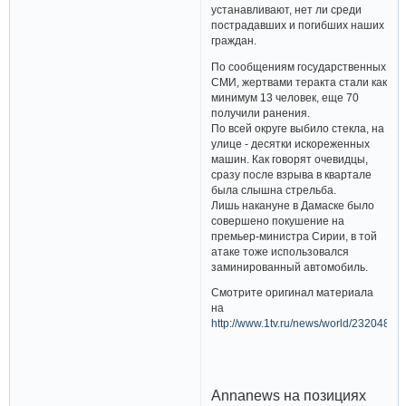
устанавливают, нет ли среди
пострадавших и погибших наших
граждан.
По сообщениям государственных
СМИ, жертвами теракта стали как
минимум 13 человек, еще 70
получили ранения.
По всей округе выбило стекла, на
улице - десятки искореженных
машин. Как говорят очевидцы,
сразу после взрыва в квартале
была слышна стрельба.
Лишь накануне в Дамаске было
совершено покушение на
премьер-министра Сирии, в той
атаке тоже использовался
заминированный автомобиль.
Смотрите оригинал материала
на
http://www.1tv.ru/news/world/232048
Annanews на позициях