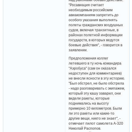
"Росавиация считает
необходимым российским
авиакомпаниям запретить до
особого указания выполнять
полеты гражданских воздушных
судов, включая транзитные, в
районах полетной информации
государств, в которых ведутся
боевые действия", - говорится в
заявлении.
Предположения коллег
летевшего в ту ночь командира
"Аэробуса" (сам он оказался
недоступен для комментариев)
не внесли ясности в эту историю.
"Был обстрел, не было обстрела
- надо разговаривать с экипажем,
который эту кашу заварил, они
видели ракеты, которые
поднимались на высоту
примерно 10 километров. Были
ли это ракеты или какие-то
другие вещи, никто не знает", -
отмечает пилот самолета А-320
Николай Распопов.