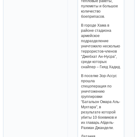
тепловые ракеты,
пулеметы и большое
количество
боеприпасов.
В городе Хама в
районе стадиона
армейское
подразделение
уничтожило несколько
террористов-членов
“Джебхат Ан-Нусра”,
среди которых
снайпер – Гияд Хадид.
В поселке Зор-Ассус
прошла
спецоперация по
уничтожению
группировки
“Батальон Омара Аль-
Мухтара”, в
результате которой
убиты 10 боевиков и
их главарь Абдель-
Рахман Джандели.
Латакия