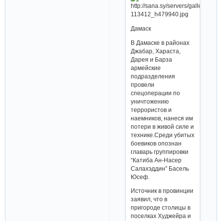
Дамаск
В Дамаске в районах
Джабар, Хараста,
Дарея и Барза
армейские
подразделения
провели
спецоперации по
уничтожению
террористов и
наемников, нанеся им
потери в живой силе и
технике.Среди убитых
боевиков опознан
главарь группировки
“Катиба Ан-Насер
Салахэддин” Басель
Юсеф.
Источник в провинции
заявил, что в
пригороде столицы в
поселках Худжейра и