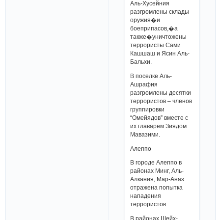
Аль-Хусейния
разгромлены склады
оружия�и
боеприпасов,�а
также�уничтожены
террористы Сами
Кашшаш и Ясин Аль-
Бальхи.
В поселке Аль-
Ашрафия
разгромлены десятки
террористов – членов
группировки
“Омейядов” вместе с
их главарем Зиядом
Мавазими.
Алеппо
В городе Алеппо в
районах Минг, Аль-
Алкания, Мар-Аназ
отражена попытка
нападения
террористов.
В районах Шейх-