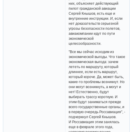
них, объясняет действующий
пилот гражданской авиации
Сергей Кнышов, есть еще и
внутренние инструкции. И, если
нет доказательств серьезной
угрозы безопасности полетов,
авиакомпании идут по пути
экономической
целесообразности.
"Все мы сейчас исходим из
экономической выгоды. Что такое
экономическая выгода: зачем
лететь по маршруту, который
длиннее, если есть маршрут,
который короче. Да, может быть,
какие-то проблемы возникнут. Но
они могут возникнуть, а могут и
нет! Естественно, будут
выбирать трассу короткую. И
этим будут заниматься прежде
всего государственные органы, и
в первую очередь Россавиация", -
подчеркнул Сергей Кнышов.
И Россавиация этим занялась
еще в феврале этого года,
направив рекомендацию