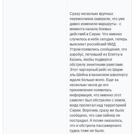
Сразу несколько крупных
перевозчиков заверили, что уже
давно изменили маршруты - с
момента начала боевых
действий в Сирии. Что именно
случилось в небе сегодня, теперь
выясняет российский МИД.
Утром появились сообщения, что
аэробус, летевший из Египта в
Казань, якобы подвергся
обстрелу зенитными ракетами.
Этот чартерный рейс из Шарм-
эль-Шейха в казанском аэропорту
ждали больше всего. Еще за
несколько часов до его
приземления появилась
информация, что именно этот
самолет был обстрелян с земли,
когда пролетал над территорией
Сирии. Впрочем, сразу же было
сообщено, что сам лайнер не
пострадал. А позже оказалось,
что и обстрела пассажирского
судна тоже не было.