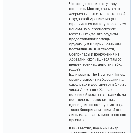
Что же вдохновило эту пару
погрозить Москве, заявив, что
«серьезные ответы влиятельной
Саудовской Аравии» могут не
ограничиться манипулированием
ценами на энергоносители?
Может быть, то, что саудиты
предоставляют помощь
орудующим в Сирии боевикам,
поставляя им, в частности,
боеприпасы и вооружения из
Хорватии, скопившиеся там со
времен военных действий 90-х
годов?
Если верить The New York Times,
оружие вывозят из Хорватии на
самолетах и доставляют в Сирию
через Иорданию. За два с
половиной месяца в страну были
поставлены несколько тысяч
единиц винтовок и пулеметов, а
также боеприпасы к ним. И это –
лишь малая часть смертоносного
арсенала…
Как известно, научный центр