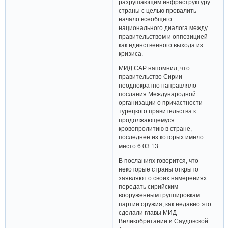
разрушающим инфраструктуру
страны с целью провалить
начало всеобщего
национального диалога между
правительством и оппозицией
как единственного выхода из
кризиса.
МИД САР напомнил, что
правительство Сирии
неоднократно направляло
послания Международной
организации о причастности
турецкого правительства к
продолжающемуся
кровопролитию в стране,
последнее из которых имело
место 6.03.13.
В посланиях говорится, что
некоторые страны открыто
заявляют о своих намерениях
передать сирийским
вооруженным группировкам
партии оружия, как недавно это
сделали главы МИД
Великобритании и Саудовской