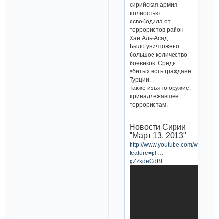
сирийская армия
полностью
освободила от
террористов район
Хан Аль-Асад.
Было уничтожено
большое количество
боевиков. Среди
убитых есть граждане
Турции.
Также изъято оружие,
принадлежавшее
террористам.
Новости Сирии
"Март 13, 2013"
http://www.youtube.com/watch?
feature=pl …
gZzkdeOdBI