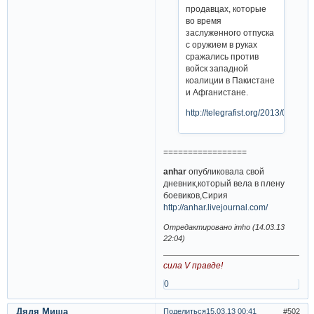
продавцах, которые
во время
заслуженного отпуска
с оружием в руках
сражались против
войск западной
коалиции в Пакистане
и Афганистане.
http://telegrafist.org/2013/03/14/4
=================
anhar
опубликовала свой
дневник,который вела в плену
боевиков,Сирия
http://anhar.livejournal.com/
Отредактировано imho (14.03.13
22:04)
сила V правде!
0
Дядя Миша
Поделиться
15.03.13 00:41
502