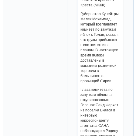
Креста (МККК).
Губернатор Кунейтры
Малек Мохаммад,
который возглавляет
комитет по закупкам
яблок с Голан, сказал,
что грузы прибывают
в соответствии с
планом. В настоящее
время яблоки
доставлены в
магазины розничной
торговли в
большинство
провинций Сирии.
Глава комитета по
закупкам яблок на
оккупированных
Голанах Саид Фархат
из поселка Бкааса в
интервью
корреспонденту
агентства САНА
поблагодарил Родину
за покупку урожая у