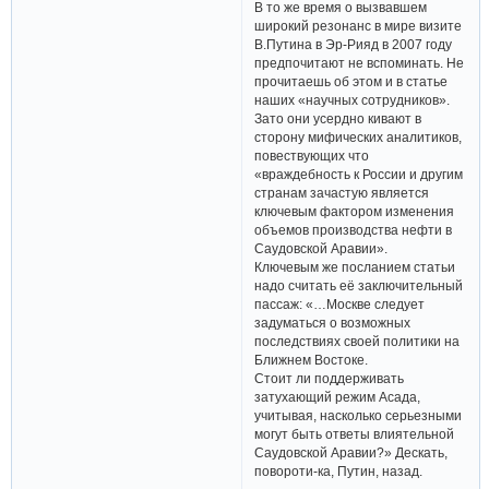
В то же время о вызвавшем
широкий резонанс в мире визите
В.Путина в Эр-Рияд в 2007 году
предпочитают не вспоминать. Не
прочитаешь об этом и в статье
наших «научных сотрудников».
Зато они усердно кивают в
сторону мифических аналитиков,
повествующих что
«враждебность к России и другим
странам зачастую является
ключевым фактором изменения
объемов производства нефти в
Саудовской Аравии».
Ключевым же посланием статьи
надо считать её заключительный
пассаж: «…Москве следует
задуматься о возможных
последствиях своей политики на
Ближнем Востоке.
Стоит ли поддерживать
затухающий режим Асада,
учитывая, насколько серьезными
могут быть ответы влиятельной
Саудовской Аравии?» Дескать,
повороти-ка, Путин, назад.