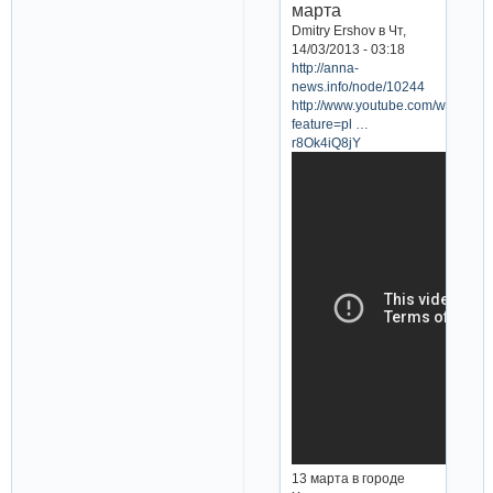
марта
Dmitry Ershov в Чт,
14/03/2013 - 03:18
http://anna-
news.info/node/10244
http://www.youtube.com/watch?
feature=pl …
r8Ok4iQ8jY
13 марта в городе