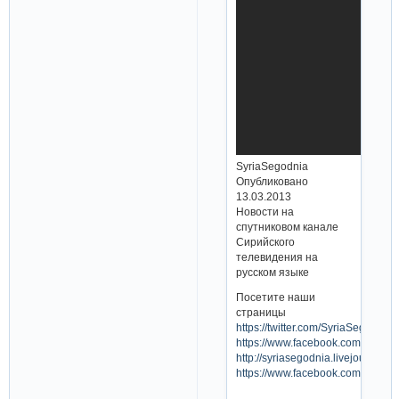
SyriaSegodnia
Опубликовано
13.03.2013
Новости на
спутниковом канале
Сирийского
телевидения на
русском языке
Посетите наши
страницы
https://twitter.com/SyriaSegodnia
https://www.facebook.com/SyriaS
http://syriasegodnia.livejournal.c
https://www.facebook.com/Pravda