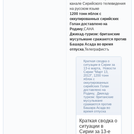
канале Сирийского телевидения
на русском языке
1200 тонн яблок с
оккупированных сирийских
Голан доставлено на
Родину
,САНА
Джихад-туризм: британские
мусульмане сражаются против
Башара Асада во время
отпуска
,Телеграфистъ
Краткая сводка о
ситуации в Сирии за
13-е марта, Новости
Сирии "Март 13,
2013", 1200 тонн
яблок с
оккупированных
сирийских Голан
доставлено на
Родину, Джихад-
туризм: британские
мусульмане
сражаются против
Башара Асада во
время отпуска
Краткая сводка о
ситуации в
Сирии за 13-е