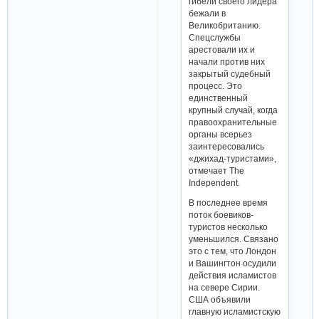
гибели своего лидера
бежали в
Великобританию.
Спецслужбы
арестовали их и
начали против них
закрытый судебный
процесс. Это
единственный
крупный случай, когда
правоохранительные
органы всерьез
заинтересовались
«джихад-туристами»,
отмечает The
Independent.
В последнее время
поток боевиков-
туристов несколько
уменьшился. Связано
это с тем, что Лондон
и Вашингтон осудили
действия исламистов
на севере Сирии.
США объявили
главную исламистскую