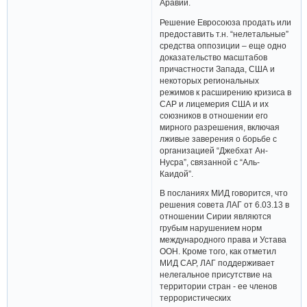
Аравии.
Решение Евросоюза продать или
предоставить т.н. “нелетальные”
средства оппозиции – еще одно
доказательство масштабов
причастности Запада, США и
некоторых региональных
режимов к расширению кризиса в
САР и лицемерия США и их
союзников в отношении его
мирного разрешения, включая
лживые заверения о борьбе с
организацией “Джебхат Ан-
Нусра”, связанной с “Аль-
Каидой”.
В посланиях МИД говорится, что
решения совета ЛАГ от 6.03.13 в
отношении Сирии являются
грубым нарушением норм
международного права и Устава
ООН. Кроме того, как отметил
МИД САР, ЛАГ поддерживает
нелегальное присутствие на
территории стран - ее членов
террористических