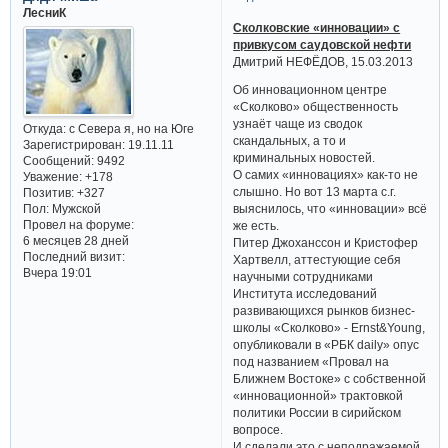
ЛесниК
Сколковские «инновации» с
привкусом саудовской нефти
Дмитрий НЕФЁДОВ, 15.03.2013
Об инновационном центре
«Сколково» общественность
узнаёт чаще из сводок
Откуда:
с Севера я, но на Юге
скандальных, а то и
Зарегистрирован
: 19.11.11
криминальных новостей.
Сообщений:
9492
О самих «инновациях» как-то не
Уважение:
+178
слышно. Но вот 13 марта с.г.
Позитив:
+327
Пол:
Мужской
выяснилось, что «инновации» всё
Провел на форуме:
же есть.
6 месяцев 28 дней
Питер Джоханссон и Кристофер
Последний визит:
Хартвелл, аттестующие себя
Вчера 19:01
научными сотрудниками
Института исследований
развивающихся рынков бизнес-
школы «Сколково» - Ernst&Young,
опубликовали в «РБК daily» опус
под названием «Провал на
Ближнем Востоке» с собственной
«инновационной» трактовкой
политики России в сирийском
вопросе.
И сделали это с неподражаемой