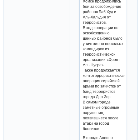
Хомсе продолжились
бои за освобождение
районов Баб Худ и
Аль-Хальдия от
террористов.
В ходе операции по
освобождению
данных районов было
уничтожено несколько
командиров из
террористической
организации «Фронт
Аль-Нусра».
Также продолжается
контртеррористическая
операция сирийской
армии по зачистке от
банд террористов
города Дер-Зор.
В самом городе
заметные огромные
нарушения,
появившиеся после
атаки на город
боевиков.
В городе Алеппо