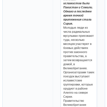
исламистов были
Пакистан и Сомали.
Однако в последнее
время точкой
притяжения стала
Сирия.
Молодые люди из
числа радикальных
мусульман приезжают
туда, несколько
месяцев участвуют в
боевых действиях
против законного
правительства, а
затем возвращаются
домой, в
Великобританию.
Организаторами таких
поездок выступают
исламистские
группировки, которые
орудуют в районе
Алеппо на севере
Сирии.
Правительство
Великобритании