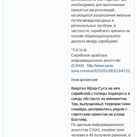
необходимое для выполнения
принятых им резолюций,
касающихся разрешения мирным
путем международных и
региональных проблем, в
частности, сирийского кризиса на
основе общенационального
диалога между сирийцами.
*Т.И.\Х.М.
Сирийское арабское
информационное агентство
(САНА)
http://www.sana-
syria.com/rus/325/2013/03/13/472213.
тем временем:
Квартал Кфар-Суса на юге
сирийской столицы подвергся в
среду обстрелу из минометов.
Три, выпущенных террористами
снаряда, разорвались рядом с
сиротским приютом на улице
Бахтияр.
По данным информационного
агентства САНА, погибли трое
человек и 49 получили ранения, в