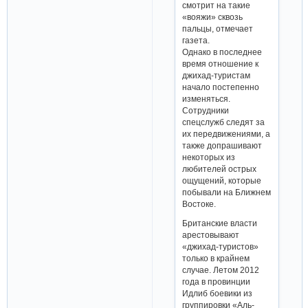
смотрит на такие
«вояжи» сквозь
пальцы, отмечает
газета.
Однако в последнее
время отношение к
джихад-туристам
начало постепенно
изменяться.
Сотрудники
спецслужб следят за
их передвижениями, а
также допрашивают
некоторых из
любителей острых
ощущений, которые
побывали на Ближнем
Востоке.
Британские власти
арестовывают
«джихад-туристов»
только в крайнем
случае. Летом 2012
года в провинции
Идлиб боевики из
группировки «Аль-