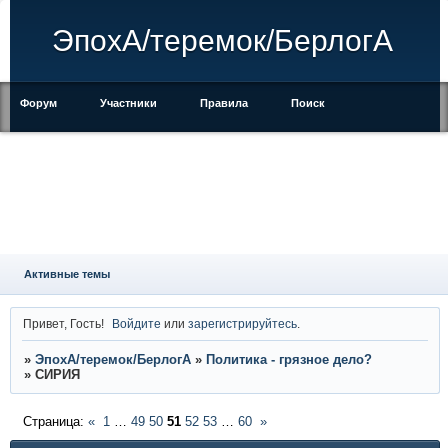
ЭпохА/теремок/БерлогА
Форум
Участники
Правила
Поиск
Регистрация
Войти
Активные темы
Привет, Гость!
Войдите
или
зарегистрируйтесь
.
»
ЭпохА/теремок/БерлогА
»
Политика - грязное дело?
»
СИРИЯ
Страница:
«
1
…
49
50
51
52
53
…
60
»