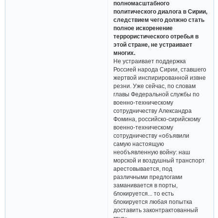
полномасштабного
политического диалога в Сирии,
следствием чего должно стать
полное искоренение
террористического отребья в
этой стране, не устраивает
многих.
Не устраивает поддержка
Россией народа Сирии, ставшего
жертвой инспирированной извне
резни. Уже сейчас, по словам
главы Федеральной службы по
военно-техническому
сотрудничеству Александра
Фомина, российско-сирийскому
военно-техническому
сотрудничеству «объявили
самую настоящую
необъявленную войну: наш
морской и воздушный транспорт
арестовывается, под
различными предлогами
заманивается в порты,
блокируется... то есть
блокируется любая попытка
доставить законтрактованный