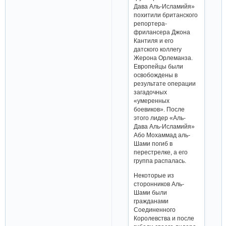
Дава Аль-Исламийя»
похитили британского
репортера-
фрилансера Джона
Кантиля и его
датского коллегу
Жерона Орлеманза.
Европейцы были
освобождены в
результате операции
загадочных
«умеренных
боевиков». После
этого лидер «Аль-
Дава Аль-Исламийя»
Або Мохаммад аль-
Шами погиб в
перестрелке, а его
группа распалась.
Некоторые из
сторонников Аль-
Шами были
гражданами
Соединенного
Королевства и после