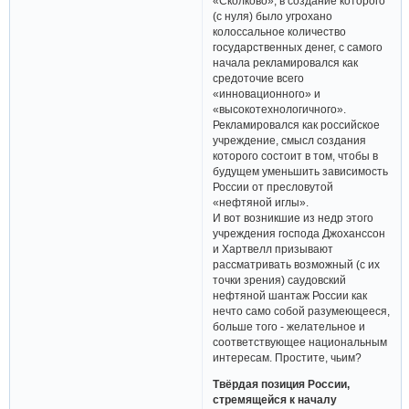
«Сколково», в создание которого
(с нуля) было угрохано
колоссальное количество
государственных денег, с самого
начала рекламировался как
средоточие всего
«инновационного» и
«высокотехнологичного».
Рекламировался как российское
учреждение, смысл создания
которого состоит в том, чтобы в
будущем уменьшить зависимость
России от пресловутой
«нефтяной иглы».
И вот возникшие из недр этого
учреждения господа Джоханссон
и Хартвелл призывают
рассматривать возможный (с их
точки зрения) саудовский
нефтяной шантаж России как
нечто само собой разумеющееся,
больше того - желательное и
соответствующее национальным
интересам. Простите, чьим?
Твёрдая позиция России,
стремящейся к началу