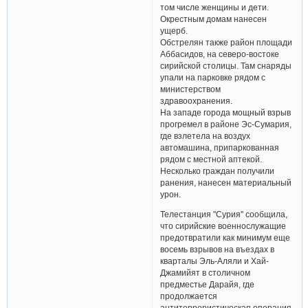
том числе женщины и дети.
Окрестным домам нанесен
ущерб.
Обстрелян также район площади
Аббасидов, на северо-востоке
сирийской столицы. Там снаряды
упали на парковке рядом с
министерством
здравоохранения.
На западе города мощный взрыв
прогремел в районе Эс-Сумария,
где взлетела на воздух
автомашина, припаркованная
рядом с местной аптекой.
Несколько граждан получили
ранения, нанесен материальный
урон.
Телестанция "Сурия" сообщила,
что сирийские военнослужащие
предотвратили как минимум еще
восемь взрывов на въездах в
кварталы Эль-Аляли и Хай-
Джамийят в столичном
предместье Дарайя, где
продолжается
антитеррористическая операция.