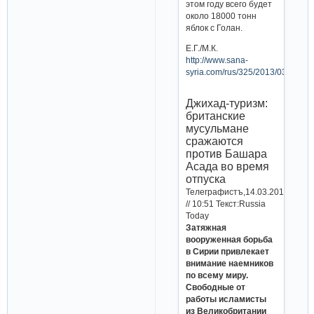
этом году всего будет
около 18000 тонн
яблок с Голан.
Е.Г./М.К.
http://www.sana-
syria.com/rus/325/2013/03/13/47
Джихад-туризм:
британские
мусульмане
сражаются
против Башара
Асада во время
отпуска
Телеграфистъ,14.03.2013
// 10:51 Текст:Russia
Today
Затяжная
вооруженная борьба
в Сирии привлекает
внимание наемников
по всему миру.
Свободные от
работы исламисты
из Великобритании