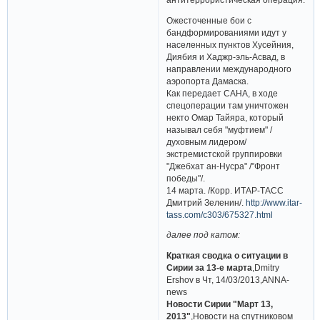
Ожесточенные бои с
бандформированиями идут у
населенных пунктов Хусейния,
Диябия и Хаджр-эль-Асвад, в
направлении международного
аэропорта Дамаска.
Как передает САНА, в ходе
спецоперации там уничтожен
некто Омар Тайяра, который
называл себя "муфтием" /
духовным лидером/
экстремистской группировки
"Джебхат ан-Нусра" /"Фронт
победы"/.
14 марта. /Корр. ИТАР-ТАСС
Дмитрий Зеленин/.
http://www.itar-
tass.com/c303/675327.html
далее под катом:
Краткая сводка о ситуации в
Сирии за 13-е марта
,Dmitry
Ershov в Чт, 14/03/2013,ANNA-
news
Новости Сирии "Март 13,
2013"
,Новости на спутниковом