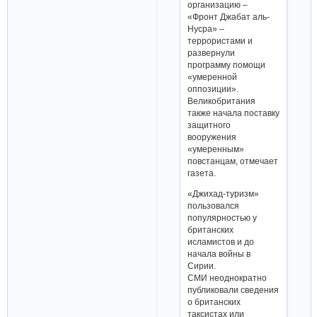
организацию –
«Фронт Джабат аль-
Нусра» –
террористами и
развернули
программу помощи
«умеренной
оппозиции».
Великобритания
также начала поставку
защитного
вооружения
«умеренным»
повстанцам, отмечает
газета.
«Джихад-туризм»
пользовался
популярностью у
британских
исламистов и до
начала войны в
Сирии.
СМИ неоднократно
публиковали сведения
о британских
таксистах или