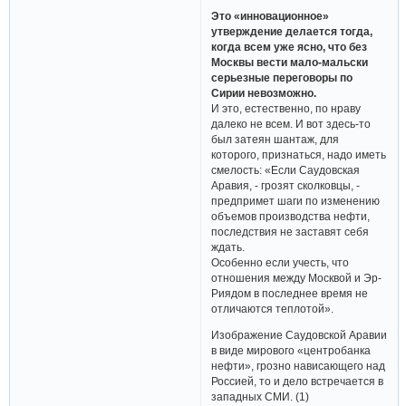
Это «инновационное»
утверждение делается тогда,
когда всем уже ясно, что без
Москвы вести мало-мальски
серьезные переговоры по
Сирии невозможно.
И это, естественно, по нраву
далеко не всем. И вот здесь-то
был затеян шантаж, для
которого, признаться, надо иметь
смелость: «Если Саудовская
Аравия, - грозят сколковцы, -
предпримет шаги по изменению
объемов производства нефти,
последствия не заставят себя
ждать.
Особенно если учесть, что
отношения между Москвой и Эр-
Риядом в последнее время не
отличаются теплотой».
Изображение Саудовской Аравии
в виде мирового «центробанка
нефти», грозно нависающего над
Россией, то и дело встречается в
западных СМИ. (1)