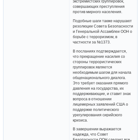
экстремистских группировок,
совершающих преступления
против мирного населения.
Подобные шаги также нарушают
резолюции Совета Безопасности
и Генеральной Ассамблеи ООН о
борьбе с терроризмом, в
частности за №1373.
В посланиях подтверждается,
что прекращение насилия со
стороны террористических
группировок является
необходимым шагом для начала
общенационального диалога.
Это требует оказания прямого
давления на государства, их
поддерживающие, и ставит знак
вопроса в отношении
лицемерных заявлений США о
поддержке политического
урегулирования сирийского
кризиса.
В завершении выражается
надежда, что Совет
Безопасности ООН сделает все