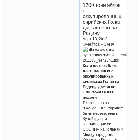
1200 тонн яблок
с
оккупированных
сирийских Голан
доставлено на
Родину
март 13, 2013,
Кунейтра – САНА
Количество яблок,
доставленных с
оккупированных
сирийских Голан на
Родину, достигло
1200 тонн за две
недели.
Яблоки сортов
"Гольден" и "Старкинг"
были перевезены в
Кунейтру при
координации сил
СООННР на Голанах и
Международного
Комитета Красного