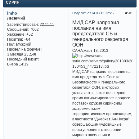
СИРИЯ
imho
Поделиться
14.03.13 12:25
501
Лесничий
МИД САР направил
Зарегистрирован
: 22.11.11
послания на имя
Сообщений:
7002
председателя СБ и
Уважение:
+52
генерального секретаря
Позитив:
+64
ООН
Пол:
Мужской
Провел на форуме:
САНА,март 13, 2013
3 месяца 23 дня
Последний визит:
Вчера 14:19
МИД САР направил послания на
имя председателя Совета
Безопасности и генерального
секретаря ООН, в которых
указывается, что в последнее
время активизировался процесс
поставок оружия сирийским
экстремистским
террористическим организациям,
в частности “Джебхат Ан-Нусра”,
совершающим чудовищные
преступления в отношении
мирного населения и