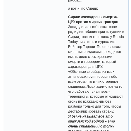
рабов....
а вот и по Сирии:
Сирия: «эскадроны смерти»
ЦРУ против мирных граждан
Запад делает всё возможное
ради дестабилизации ситуации в
Сирии, сказал телеканалу Russia
Today писатель и журналист
Вебстер Тарпли. По его словам,
мирным гражданам приходится
иметь дело с эскадронами
смерти и террором, который
характерен для ЦРУ.
«Обычные сирийцы из всех
этнических групп говорят обо
всём этом, что в них стреляют
снайперы. Люди жалуются на то,
что работают снайперы-
террористы, которые открывают
огонь по гражданским без
разбора только для того, чтобы
дестабилизировать страну.
Я бы не называл всё это
гражданской войной – это
очень сбивающий с толку