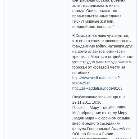
контрабанда оружия. Боевики
хотят парализовать жизнь
города. Они нападают на
правительственные здания.
Гибнут мирные жители,
полицейские, военные".
В Хомсе отчётливо чувствуется,
что кто-то хочет спровоцировать
гражданскую войну, натравив друг
на друга алавитов, суннитов и
христиан. Местным старейшинам
уже с трудом удаётся удерживать
горожан от кровавой мести за
погибших.
http://www.vesti.ru/doc.html?
id=642916
http://za-kaddafi.ru/node/8163
Опубликовано inok-kaluga.ru в
29.11.2011 10:30.
Россия: – Миру – мир!!!!!!!!!!!!!!!!!
Моё обращение ко всему Миру –
Людям мира – о срочном созыве
внеочередного заседания-
форума Генеральной Ассамблеи
ООН по Ливии и Сирии: