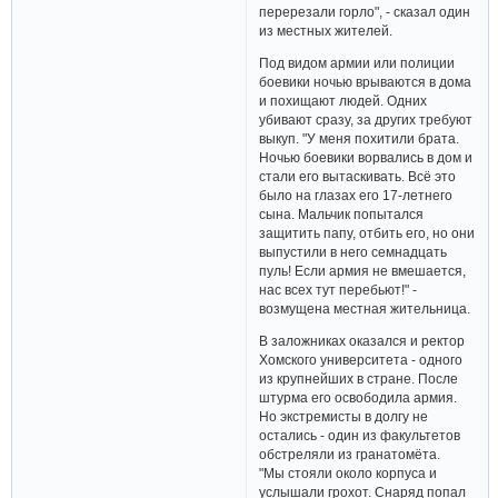
перерезали горло", - сказал один
из местных жителей.
Под видом армии или полиции
боевики ночью врываются в дома
и похищают людей. Одних
убивают сразу, за других требуют
выкуп. "У меня похитили брата.
Ночью боевики ворвались в дом и
стали его вытаскивать. Всё это
было на глазах его 17-летнего
сына. Мальчик попытался
защитить папу, отбить его, но они
выпустили в него семнадцать
пуль! Если армия не вмешается,
нас всех тут перебьют!" -
возмущена местная жительница.
В заложниках оказался и ректор
Хомского университета - одного
из крупнейших в стране. После
штурма его освободила армия.
Но экстремисты в долгу не
остались - один из факультетов
обстреляли из гранатомёта.
"Мы стояли около корпуса и
услышали грохот. Снаряд попал