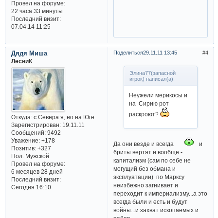
Провел на форуме:
22 часа 33 минуты
Последний визит:
07.04.14 11:25
Дядя Миша
Поделиться
29.11.11 13:45
4
ЛесниК
Элина77(запасной
игрок) написал(а):
Неужели мерикосы и
на Сирию рот
раскроют?
Откуда:
с Севера я, но на Юге
Зарегистрирован
: 19.11.11
Сообщений:
9492
Уважение:
+178
Да они везде и всегда
и
Позитив:
+327
бриты вертят и вообще -
Пол:
Мужской
капитализм (сам по себе не
Провел на форуме:
могущий без обмана и
6 месяцев 28 дней
эксплуатации) по Марксу
Последний визит:
неизбежно загнивает и
Сегодня 16:10
переходит к империализму...а это
всегда были и есть и будут
войны...и захват ископаемых и