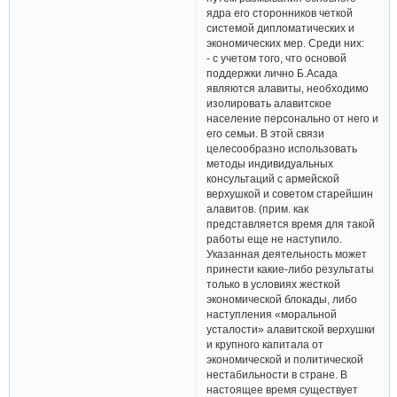
ядра его сторонников четкой
системой дипломатических и
экономических мер. Среди них:
- с учетом того, что основой
поддержки лично Б.Асада
являются алавиты, необходимо
изолировать алавитское
население персонально от него и
его семьи. В этой связи
целесообразно использовать
методы индивидуальных
консультаций с армейской
верхушкой и советом старейшин
алавитов. (прим. как
представляется время для такой
работы еще не наступило.
Указанная деятельность может
принести какие-либо результаты
только в условиях жесткой
экономической блокады, либо
наступления «моральной
усталости» алавитской верхушки
и крупного капитала от
экономической и политической
нестабильности в стране. В
настоящее время существует