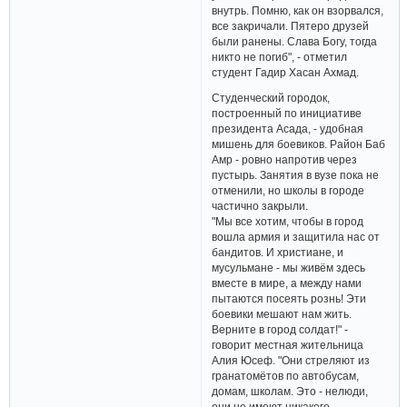
внутрь. Помню, как он взорвался,
все закричали. Пятеро друзей
были ранены. Слава Богу, тогда
никто не погиб", - отметил
студент Гадир Хасан Ахмад.
Студенческий городок,
построенный по инициативе
президента Асада, - удобная
мишень для боевиков. Район Баб
Амр - ровно напротив через
пустырь. Занятия в вузе пока не
отменили, но школы в городе
частично закрыли.
"Мы все хотим, чтобы в город
вошла армия и защитила нас от
бандитов. И христиане, и
мусульмане - мы живём здесь
вместе в мире, а между нами
пытаются посеять рознь! Эти
боевики мешают нам жить.
Верните в город солдат!" -
говорит местная жительница
Алия Юсеф. "Они стреляют из
гранатомётов по автобусам,
домам, школам. Это - нелюди,
они не имеют никакого