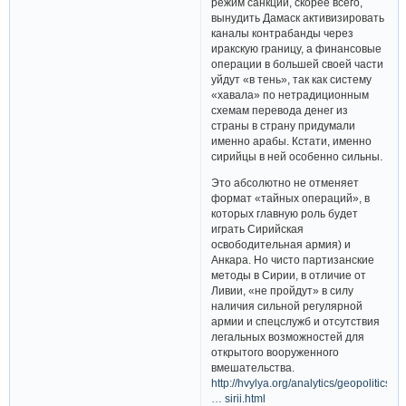
режим санкций, скорее всего,
вынудить Дамаск активизировать
каналы контрабанды через
иракскую границу, а финансовые
операции в большей своей части
уйдут «в тень», так как систему
«хавала» по нетрадиционным
схемам перевода денег из
страны в страну придумали
именно арабы. Кстати, именно
сирийцы в ней особенно сильны.
Это абсолютно не отменяет
формат «тайных операций», в
которых главную роль будет
играть Сирийская
освободительная армия) и
Анкара. Но чисто партизанские
методы в Сирии, в отличие от
Ливии, «не пройдут» в силу
наличия сильной регулярной
армии и спецслужб и отсутствия
легальных возможностей для
открытого вооруженного
вмешательства.
http://hvylya.org/analytics/geopolitics
… sirii.html