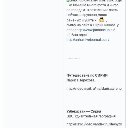
/// Там ещё много фото и инфо
по городам...к сожалению часть
сейчас разрушено,много
раненых и убитых
,
сылку на сайт о Сирии нашёл у
anhar
http://www.jordanclub.ru/,
её блог здесь
http://anhar.livejournal.com/
................
Путешествие по СИРИИ
Лариса Терехова
http://video.mail.ru/mail/larisaterehov
Узбекистан — Сирия
ВВС Удивительная география
http://static.video.yandex.ru/lite/nycko