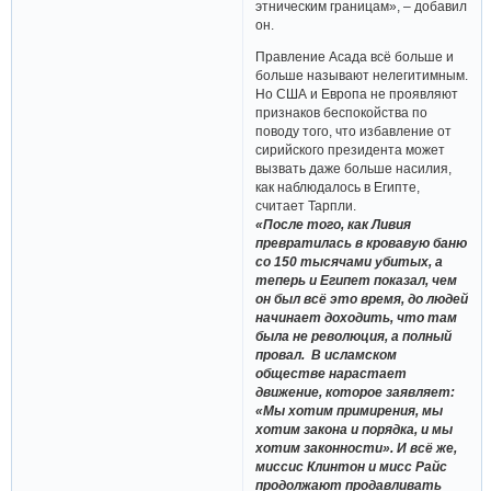
этническим границам», – добавил
он.
Правление Асада всё больше и
больше называют нелегитимным.
Но США и Европа не проявляют
признаков беспокойства по
поводу того, что избавление от
сирийского президента может
вызвать даже больше насилия,
как наблюдалось в Египте,
считает Тарпли.
«После того, как Ливия
превратилась в кровавую баню
со 150 тысячами убитых, а
теперь и Египет показал, чем
он был всё это время, до людей
начинает доходить, что там
была не революция, а полный
провал. В исламском
обществе нарастает
движение, которое заявляет:
«Мы хотим примирения, мы
хотим закона и порядка, и мы
хотим законности». И всё же,
миссис Клинтон и мисс Райс
продолжают продавливать