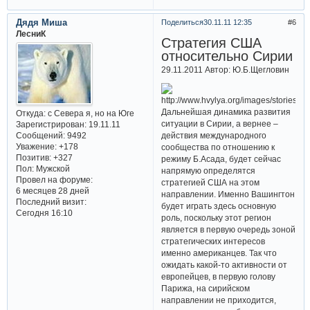
Дядя Миша
Поделиться
30.11.11 12:35
6
ЛесниК
Стратегия США
относительно Сирии
29.11.2011 Автор: Ю.Б.Щегловин
Дальнейшая динамика развития
Откуда:
с Севера я, но на Юге
ситуации в Сирии, а вернее –
Зарегистрирован
: 19.11.11
Сообщений:
9492
действия международного
Уважение:
+178
сообщества по отношению к
Позитив:
+327
режиму Б.Асада, будет сейчас
Пол:
Мужской
напрямую определятся
Провел на форуме:
стратегией США на этом
6 месяцев 28 дней
направлении. Именно Вашингтон
Последний визит:
будет играть здесь основную
Сегодня 16:10
роль, поскольку этот регион
является в первую очередь зоной
стратегических интересов
именно американцев. Так что
ожидать какой-то активности от
европейцев, в первую голову
Парижа, на сирийском
направлении не приходится,