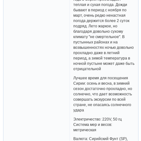
теплая и сухая погода. Дожди
бывают в период с ноября по
март, очень редко ненастная
погода держится более 2 суток
подряд. Лето жаркое, но
благодаря довольно сухому
климату "не смертельное". В
пустынных районах и на
возвышенностях ночью довольно
прохладно даже в летний
период, а зимой температура в
ночной пустыне может даже быть
отрицательной
Лучшее время для посещения
Сирии: осень и весна, в зимний
сезон достаточно прохладно, но
солнечно, что дает возможность
совершать экскурсии по всей
стране, не опасаясь солнечного
удара
Электричество: 220V, 50 гц
Система мер и весов:
метрическая
Валюта: Сирийский Фунт (SP),