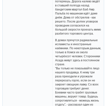
потеряешь. Дорога налево ведёт
в ставший полгода назад
бандитским квартал Баб Амр.
Пальба по машинам идёт даже
днём. Дома от обстрелов - как
решето. После долгих уговоров
проводник согласился на
большой скорости проехать мимо
разбитого торгового центра.
В домах прячутся радикальные
исламисты и иностранные
наёмники. По некоторым данным,
только в Хомсе их около
четырёхсот человек. Сторонники
Асада живут здесь в постоянном
страхе.
"Вы только не показывайте лицо
нашего продавца. К нему три
раза приходили и угрожали
перерезать горло, если он не
закроет овощную лавку. Со всех
торговцев требуют денег.
Боевики часто грабят грузовые
машины, воруют товар. Будешь
сопротивляться - можешь жизнь
отдать", - рассказал один из