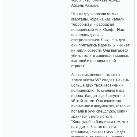
убили", - вспоминает Ахмед
Абдель Рахман.
"Мы патрулировали жилые
кварталы, когда на нас напали
террористы, - рассказал
полицейский Али Юсеф. - Нам
пришлось два часа
отстреливаться. Я их не видел -
они прятались в домах. У них нет
ни капли совести. Они пытаются
убить тех, кто защищает мирных
жителей и границы своей
страны".
За восемь месяцев только в
Хомсе убиты 557 солдат. Ранены
больше двух тысяч военных и
полицейских. По мнению мэра
города, бандиты действуют по
чёткой схеме. Она изложена
письменно в документах, которые
попали в руки спецслужб. Копии
хранятся у него в столе.
"Хомс удобен бандитам тем, что
находится близко ко всем
границам, - считает мэр. - Идёт