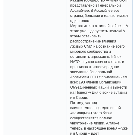
Каждое государство — член ООН
представлено в Генеральной
Ассамблее. В Ассамблее все
страны, большие и малые, имеют
один голос.
Мир катится к атомной войне. – А
этого уже – допустить нельзя! А
чтобы остановить
распространение влияния
лживых СМИ на сознание всего
мирового сообщества и
остановить агрессивный блок
НАТО – нужно срочно созвать и
организовать внеочередное
заседание Генеральной
Ассамблеи ООН с приглашением
всех 193 членов Организации
Объединённых Наций и вынести
на Повестку Дня о войне в Ливии
и в Сирии.
Потому, как под
влиянием(непосредственной
«помощью») этого блока
осуществляется полное
уничтожение Ливии. А также
теперь, в настоящее время – уже
и в Сирии – идёт