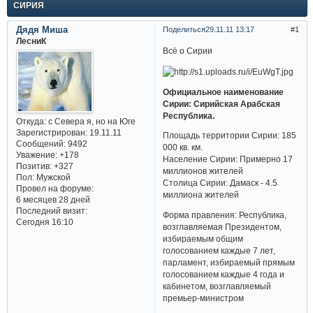
СИРИЯ
Дядя Миша
Поделиться
29.11.11 13:17
1
ЛесниК
Всё о Сирии
Официальное наименование
Сирии: Сирийская Арабская
Республика.
Откуда:
с Севера я, но на Юге
Зарегистрирован
: 19.11.11
Площадь территории Сирии: 185
Сообщений:
9492
000 кв. км.
Уважение:
+178
Население Сирии: Примерно 17
Позитив:
+327
миллионов жителей
Пол:
Мужской
Столица Сирии: Дамаск - 4.5
Провел на форуме:
миллиона жителей
6 месяцев 28 дней
Последний визит:
Форма правления: Республика,
Сегодня 16:10
возглавляемая Президентом,
избираемым общим
голосованием каждые 7 лет,
парламент, избираемый прямым
голосованием каждые 4 года и
кабинетом, возглавляемый
премьер-министром