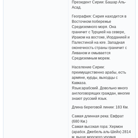
Президент Сирии: Башар Аль-
Асад.
География: Сирия находится в
Восточном побережье
Средиземного моря. Она
граничит с Турцией на севере,
Ираком на востоке, Иорданией и
Палестиной на юге. Западная
оконечность страны граничит с
Ливаном и омывается
Средиземным морем.
Население Сирии:
преимущественно арабы, есть
армяне, курды, выходцы с
Кавказа.
Язык:арабский. Довольно много
англоговорящих граждан, многие
знают русский язык.
Длина береговой линии: 183 Км.
Самая длинная река: Евфрат
(680 Км.)
Самая высокая гора: Хермон
(арабск. Джебель аль-Шейх) 2814
м. выше морского уровня,