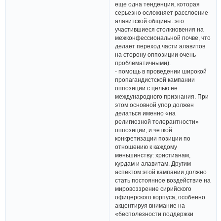
еще одна тенденция, которая
серьезно осложняет расслоение
алавитской общины: это
участившиеся столкновения на
межконфессиональной почве, что
делает переход части алавитов
на сторону оппозиции очень
проблематичными).
- помощь в проведении широкой
пропагандистской кампании
оппозиции с целью ее
международного признания. При
этом основной упор должен
делаться именно «на
религиозной толерантности»
оппозиции, и четкой
конкретизации позиции по
отношению к каждому
меньшинству: христианам,
курдам и алавитам. Другим
аспектом этой кампании должно
стать постоянное воздействие на
мировоззрение сирийского
офицерского корпуса, особенно
акцентируя внимание на
«бесполезности поддержки