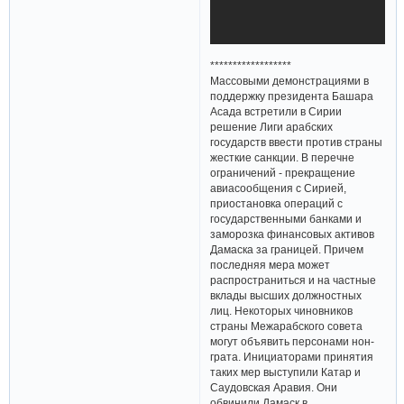
******************
Массовыми демонстрациями в
поддержку президента Башара
Асада встретили в Сирии
решение Лиги арабских
государств ввести против страны
жесткие санкции. В перечне
ограничений - прекращение
авиасообщения с Сирией,
приостановка операций с
государственными банками и
заморозка финансовых активов
Дамаска за границей. Причем
последняя мера может
распространиться и на частные
вклады высших должностных
лиц. Некоторых чиновников
страны Межарабского совета
могут объявить персонами нон-
грата. Инициаторами принятия
таких мер выступили Катар и
Саудовская Аравия. Они
обвинили Дамаск в