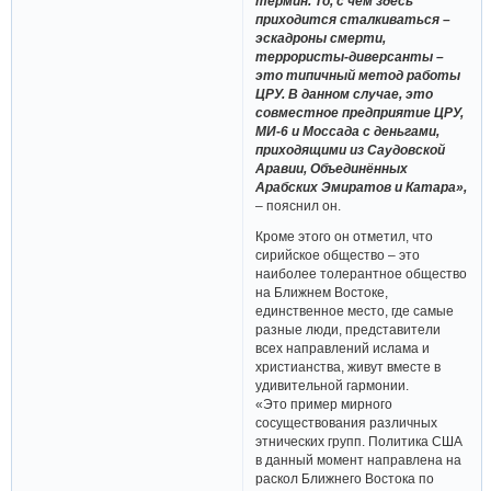
термин. То, с чем здесь
приходится сталкиваться –
эскадроны смерти,
террористы-диверсанты –
это типичный метод работы
ЦРУ. В данном случае, это
совместное предприятие ЦРУ,
МИ-6 и Моссада с деньгами,
приходящими из Саудовской
Аравии, Объединённых
Арабских Эмиратов и Катара»,
– пояснил он.
Кроме этого он отметил, что
сирийское общество – это
наиболее толерантное общество
на Ближнем Востоке,
единственное место, где самые
разные люди, представители
всех направлений ислама и
христианства, живут вместе в
удивительной гармонии.
«Это пример мирного
сосуществования различных
этнических групп. Политика США
в данный момент направлена на
раскол Ближнего Востока по