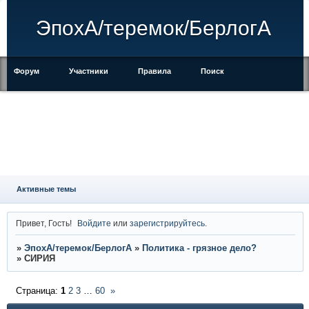
ЭпохА/теремок/БерлогА
Форум
Участники
Правила
Поиск
Регистрация
Войти
Активные темы
Привет, Гость!
Войдите
или
зарегистрируйтесь
.
»
ЭпохА/теремок/БерлогА
»
Политика - грязное дело?
»
СИРИЯ
Страница:
1
2
3
…
60
»