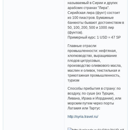
называемый в Сирии и других
арабских странах "Лира".
Сирийская лира (фунт) состоит
из 100 пиастров. Бумажные
банкноты бывают достоинством в
50, 100, 200, 500 и 1000 лир
(фунтов).
Примерный курс: 1 USD = 47 SP
Главные отрасли
промышленности: нефтяная,
хлопководство, выращивание
плодов цитрусовых,
производство оливкового масла,
маслин и оливок, текстильная и
трикотажная промышленность,
туризм
Способы прибытия в страну: по
воздуху, по суше (из Турции,
Ливана, Ирака и Иордании), или
морским путем через порты
Латакия или Тартус
http://syria.travel.ru/