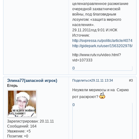
целенаправленное разжигание
очередной захватнической
войны, под благовидным
лозунгом: «защита мирного
населения».
29.11.2011год 9:01 И.НОК
Источник:
http://svpressa.ru/politic/article/40746/
http://gidepark.ru/user/1563202978/art
http://www.rutv.ru/video.html?
vid=107333
0
Элина77(запасной игрок)
Поделиться
29.11.11 13:34
3
Егерь
Неужели мерикосы и на Сирию
рот раскроют?
0
Зарегистрирован
: 20.11.11
Сообщений:
164
Уважение:
+5
Позитив:
+0