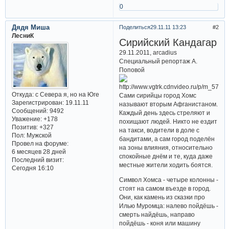
0
Дядя Миша
Поделиться
29.11.11 13:23
2
ЛесниК
Сирийский Кандагар
29.11.2011, arcadius
Специальный репортаж А.
Поповой
Откуда:
с Севера я, но на Юге
Сами сирийцы город Хомс
Зарегистрирован
: 19.11.11
называют вторым Афганистаном.
Сообщений:
9492
Каждый день здесь стреляют и
Уважение:
+178
похищают людей. Никто не ездит
Позитив:
+327
на такси, водители в доле с
Пол:
Мужской
бандитами, а сам город поделён
Провел на форуме:
на зоны влияния, относительно
6 месяцев 28 дней
спокойные днём и те, куда даже
Последний визит:
местные жители ходить боятся.
Сегодня 16:10
Символ Хомса - четыре колонны -
стоят на самом въезде в город.
Они, как камень из сказки про
Илью Муромца: налево пойдёшь -
смерть найдёшь, направо
пойдёшь - коня или машину