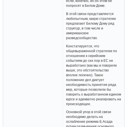
если, конечно, их об этом не
попросят в Белом Доме.
В этой связи представляется
любопытным, какую стратегию
предлагают Белому Дому ряд
структур, в том числе и
американское
разведсообщество.
Констатируется, что
общевыраженной стратегии по
отношению к сирийским
событиям до сих пор в ЕС не
выработано (как мы и говорили
выше, это обстоятельство
вполне логично). Такое
положение дел диктует
необходимость принятия ряда
мер, которые позволили бы
говорить о выработанном едином
курсе и адекватно реагировать на
происходящее.
Основной упор в этой связи
необходимо делать на
ослабление режима Б.Асада
путем размывания основного