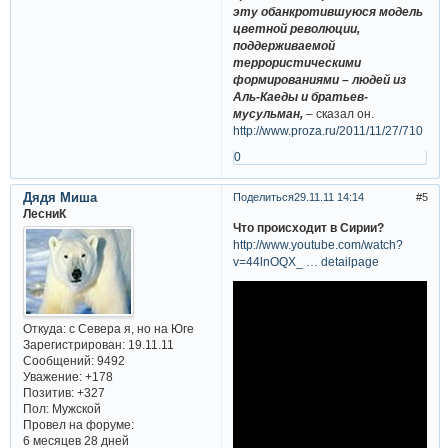
эту обанкротившуюся модель
цветной революции,
поддерживаемой
террористическими
формированиями – людей из
Аль-Каеды и братьев-
мусульман,
– сказал он.
http://www.proza.ru/2011/11/27/710
0
Дядя Миша
Поделиться
29.11.11 14:14
5
ЛесниК
Что происходит в Сирии?
http://www.youtube.com/watch?
v=44lnOQX_ … detailpage
Откуда:
с Севера я, но на Юге
Зарегистрирован
: 19.11.11
Сообщений:
9492
Уважение:
+178
Позитив:
+327
Пол:
Мужской
Провел на форуме:
6 месяцев 28 дней