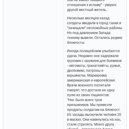
отношения к исламу" - уверен
другой местный житель.
Несколько месяцев назад
солдаты вводили в город танки и
"зачищали" неспокойные районы.
Но под давлением Запада
технику вывели. Остались редкие
блокпосты.
Иногда полицейским улыбается
удача. Недавно они задержали
грузовик с оружием для боевиков
- автоматы, гранатомёты, ружья,
дробовики, патроны и
взрывчатка. Маркировка
американская и европейская.
Врачи военного госпиталя
говорят, что достали не одну
пулю из своих пациентов.
"Нас было всего трое
призывников. Мы привезли
продукты солдатам на блокпост.
Из засады выскочили человек 20
в масках. Они накинулись на нас,
стали стрелять. Моего друга