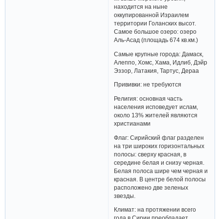
находится на ныне
оккупированной Израилем
территории Голанских высот.
Самое большое озеро: озеро
Аль-Асад (площадь 674 кв.км.)
Самые крупные города: Дамаск,
Алеппо, Хомс, Хама, Идлиб, Дэйр
Эззор, Латакия, Тартус, Дераа
Прививки: не требуются
Религия: основная часть
населения исповедует ислам,
около 13% жителей являются
христианами
Флаг: Сирийский флаг разделен
на три широких горизонтальных
полосы: сверху красная, в
середине белая и снизу черная.
Белая полоса шире чем черная и
красная. В центре белой полосы
расположено две зеленых
звезды.
Климат: на протяжении всего
года в Сирии преобладает