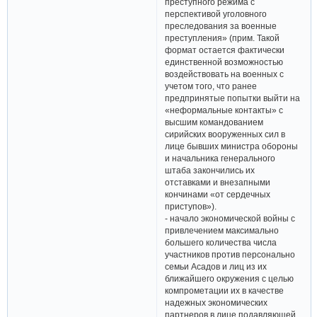
преступного режима с
перспективой уголовного
преследования за военные
преступления» (прим. Такой
формат остается фактически
единственной возможностью
воздействовать на военных с
учетом того, что ранее
предпринятые попытки выйти на
«неформальные контакты» с
высшим командованием
сирийских вооруженных сил в
лице бывших министра обороны
и начальника генерального
штаба закончились их
отставками и внезапными
кончинами «от сердечных
приступов»).
- начало экономической войны с
привлечением максимально
большего количества числа
участников против персонально
семьи Асадов и лиц из их
ближайшего окружения с целью
компрометации их в качестве
надежных экономических
партнеров в лице подавляющей