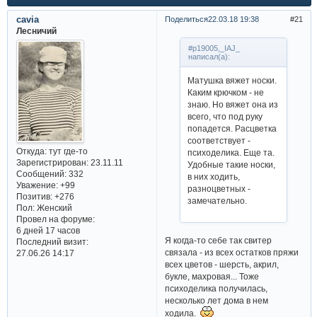
cavia
Поделиться
22.03.18 19:38
21
Лесничий
#p19005,_IAJ_
написал(а):
Матушка вяжет носки.
Каким крючком - не
знаю. Но вяжет она из
всего, что под руку
попадется. Расцветка
соответствует -
Откуда:
тут где-то
психоделика. Еще та.
Зарегистрирован
: 23.11.11
Удобные такие носки,
Сообщений:
332
в них ходить,
Уважение:
+99
разноцветных -
Позитив:
+276
замечательно.
Пол:
Женский
Провел на форуме:
6 дней 17 часов
Я когда-то себе так свитер
Последний визит:
связала - из всех остатков пряжи
27.06.26 14:17
всех цветов - шерсть, акрил,
букле, махровая... Тоже
психоделика получилась,
несколько лет дома в нем
ходила.