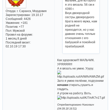
мальчик, для которого
я это вязала. 56 см и
4390 г.
Откуда:
г. Саранск, Мордовия
Внук двоюродной
Зарегистрирован
: 19.10.17
сестры двоюродного
Сообщений:
4426
брата моего мужа, нам
Уважение:
+181
родней не
Позитив:
+77
приходится, но у нас
Пол:
Мужской
давние очень теплые
Провел на форуме:
отношения с его
1 месяц 8 дней
бабушкой и покойной
Последний визит:
прабабушкой.
02.10.19 17:30
Как здоровски!!! МАЛЬЧИК.
УРЯЯЯЯ!!!
А я вязать не умею. Ууууу.
Зато я умею пелёнки, подгузники
ночами
стирать,сушить и
гладить.
А утром на работу. Воть.
Отредактировано Николаич
(04.09.18 16:51)