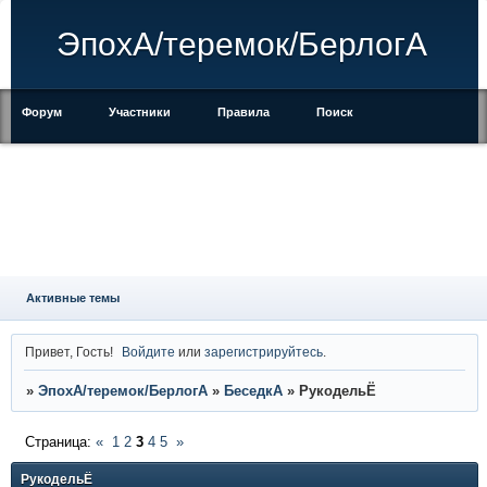
ЭпохА/теремок/БерлогА
Форум
Участники
Правила
Поиск
Регистрация
Войти
Активные темы
Привет, Гость!
Войдите
или
зарегистрируйтесь
.
»
ЭпохА/теремок/БерлогА
»
БеседкА
»
РукодельЁ
Страница:
«
1
2
3
4
5
»
РукодельЁ