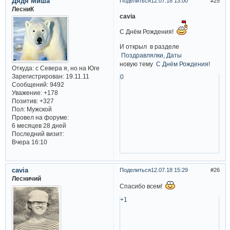
Дядя Миша
Поделиться
12.07.18 13:00
25
ЛесниК
cavia
С Днём Рождения!
И открыл в разделе
Поздравлялки, Даты
новую тему
С Днём Рождения!
Откуда:
с Севера я, но на Юге
Зарегистрирован
: 19.11.11
0
Сообщений:
9492
Уважение:
+178
Позитив:
+327
Пол:
Мужской
Провел на форуме:
6 месяцев 28 дней
Последний визит:
Вчера 16:10
cavia
Поделиться
12.07.18 15:29
26
Лесничий
Спасибо всем!
+1