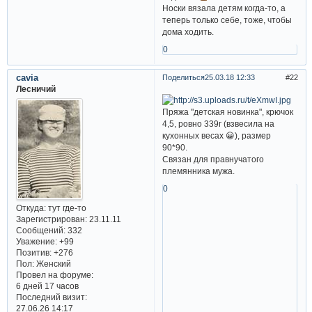
Носки вязала детям когда-то, а
теперь только себе, тоже, чтобы
дома ходить.
0
cavia
Поделиться
25.03.18 12:33
22
Лесничий
Пряжа "детская новинка", крючок
4,5, ровно 339г (взвесила на
кухонных весах 😀), размер
90*90.
Связан для правнучатого
племянника мужа.
0
Откуда:
тут где-то
Зарегистрирован
: 23.11.11
Сообщений:
332
Уважение:
+99
Позитив:
+276
Пол:
Женский
Провел на форуме:
6 дней 17 часов
Последний визит:
27.06.26 14:17