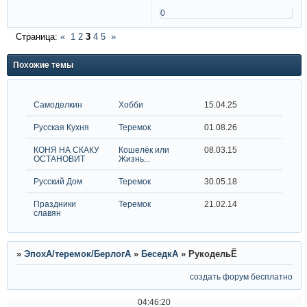
0
Страница:
«
1
2
3
4
5
»
Похожие темы
Самоделкин
Хобби
15.04.25
Русская Кухня
Теремок
01.08.26
КОНЯ НА СКАКУ
Кошелёк или
08.03.15
ОСТАНОВИТ
Жизнь...
Русский Дом
Теремок
30.05.18
Праздники
Теремок
21.02.14
славян
»
ЭпохА/теремок/БерлогА
»
БеседкА
»
РукодельЁ
создать форум бесплатно
04:46:21