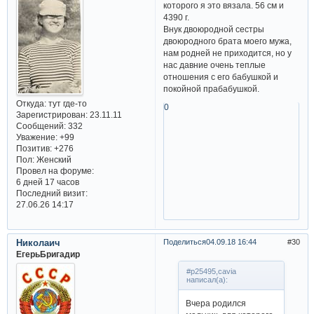
которого я это вязала. 56 см и
4390 г.
Внук двоюродной сестры
двоюродного брата моего мужа,
нам родней не приходится, но у
нас давние очень теплые
отношения с его бабушкой и
покойной прабабушкой.
Откуда:
тут где-то
0
Зарегистрирован
: 23.11.11
Сообщений:
332
Уважение:
+99
Позитив:
+276
Пол:
Женский
Провел на форуме:
6 дней 17 часов
Последний визит:
27.06.26 14:17
Николаич
Поделиться
04.09.18 16:44
30
ЕгерьБригадир
#p25495,cavia
написал(а):
Вчера родился