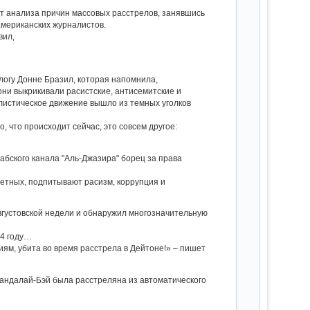
т анализа причин массовых расстрелов, занявшись
американских журналистов.
вил,
огу Донне Бразил, которая напомнила,
они выкрикивали расистские, антисемитские и
листическое движение вышло из темных уголков
о, что происходит сейчас, это совсем другое:
абского канала "Аль-Джазира" борец за права
ветных, подпитывают расизм, коррупция и
густовской недели и обнаружил многозначительную
14 году…
иям, убита во время расстрела в Дейтоне!» – пишет
 Мандалай-Бэй была расстреляна из автоматического