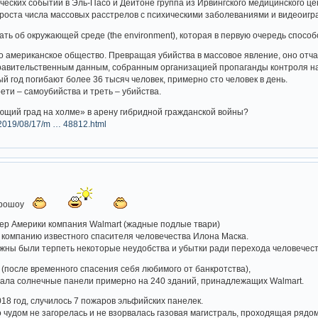
ических событий в Эль-Пасо и Дейтоне группа из Ирвингского медицинского ц
ь роста числа массовых расстрелов с психическими заболеваниями и видеоигр
ь об окружающей среде (the environment), которая в первую очередь способ
 американское общество. Превращая убийства в массовое явление, оно отча
авительственным данным, собранным организацией пропаганды контроля над 
й год погибают более 36 тысяч человек, примерно сто человек в день.
рети – самоубийства и треть – убийства.
щий град на холме» в арену гибридной гражданской войны?
/2019/08/17/m … 48812.html
ктрошоу
ер Америки компания Walmart (жадные подлые твари)
 компанию известного спасителя человечества Илона Маска.
лжны были терпеть некоторые неудобства и убытки ради перехода человечеств
 (после временного спасения себя любимого от банкротства),
вала солнечные панели примерно на 240 зданий, принадлежащих Walmart.
018 год, случилось 7 пожаров эльфийских панелек.
ко чудом не загорелась и не взорвалась газовая магистраль, проходящая рядо