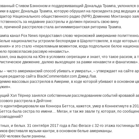
снованный Стивом Бэнноном и поддерживающий Дональда Трампа, уклонился о
ки в адрес Дональда Трампа, которую обрушил на президента ряд ведущих 
едактор Национального общественного радио (NPR) Доменико Монтанаро зая
етственность за недавние расстрелы и должен признать свою вину.
, причиной расстрелов стала антииммигрантская риторика Трампа.
мпа канал Fox News предоставил слово чернокожей американке политтехнол
«белые националисты устроили беспорядки в Шарлоттсвилле, в ходе которых 
ения» и это стало «переломным моментом, когда подпольное белое национа
мело провозгласив расовую ненависть».
ил, она выросла на Юге в условиях сегрегации и знает, что такое расизм, а т
листическое движение, далеко выходящее за рамки ненависти и фанатизма».
 – чисто американский способ убивать и умирать», – утверждает на сайте ар
цев редактор сайта BlackCommentator.com Дэвид Лав.
идемию массовых расстрелов в Америке, в ходе которой убивают в основном ц
ужия».
ущий Хэл Тёрнер занялся собственным расследованием событий кровавой ав
ссового расстрела в Дейтоне:
ого идентифицировали как Коннора Беттса, кажется, умер в Коннектикуте в 20
Беттса была сестра по имени… Меган, и так же звали ту, которая, по сообщен
 совпадений?
тных, и белых. 31 сентября 2017 года в Лас-Вегасе с 32-го этажа гостиницы
иков фестиваля музыки кантри, в основном белые американцы.
 500 человек были ранены.