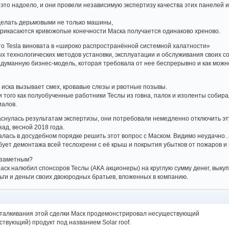
 это надоело, и они провели независимую экспертизу качества этих панелей и
 делать дерьмовыми не только машины,
 прикасаются кривожопые конечности Маска получается одинаково хреново.
то Tesla виновата в «широко распространённой системной халатности»
х технологических методов установки, эксплуатации и обслуживания своих с
думанную бизнес-модель, которая требовала от нее беспрерывно и как можн
е иска вызывает смех, кровавые слезы и рвотные позывы.
того как полуобученные работники Теслы из говна, палок и изоленты собир
иалов.
жаснулась результатам экспертизы, они потребовали немедленно отключить эт
зад, весной 2018 года.
алась в досудебном порядке решить этот вопрос с Маском. Видимо неудачно
ебует демонтажа всей теслохрени с её крыш и покрытия убытков от пожаров и 
ь заметным?
Маск налюбил спонсоров Теслы (АКА акционеры) на круглую сумму денег, выку
ньги и деньги своих двоюродных братьев, вложенных в компанию.
роталкивания этой сделки Маск продемонстрировал несуществующий
ствующий) продукт под названием Solar roof.