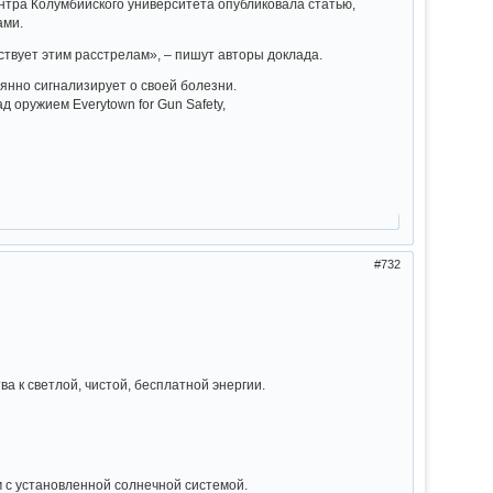
ентра Колумбийского университета опубликовала статью,
ами.
ствует этим расстрелам», – пишут авторы доклада.
янно сигнализирует о своей болезни.
оружием Everytown for Gun Safety,
732
а к светлой, чистой, бесплатной энергии.
м с установленной солнечной системой.