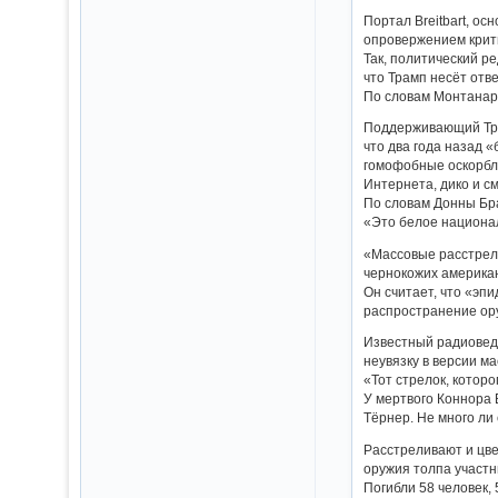
Портал Breitbart, о
опровержением крити
Так, политический р
что Трамп несёт отв
По словам Монтанаро
Поддерживающий Тра
что два года назад 
гомофобные оскорбл
Интернета, дико и с
По словам Донны Браз
«Это белое национа
«Массовые расстрелы
чернокожих американ
Он считает, что «эп
распространение ор
Известный радиовед
неувязку в версии ма
«Тот стрелок, котор
У мертвого Коннора 
Тёрнер. Не много ли
Расстреливают и цве
оружия толпа участн
Погибли 58 человек,