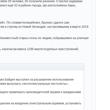
погибли 20 человек, 26 получили ранения. Стрелок задержан.
 ранил ещё 32 в районе города, где расположены бары,
ий». По словам полицейских, Крузиус сдался сам.
ии к стрелку из Новой Зеландии, застрелившему в марте 2019
. Неизвестный открыл огонь по людям, собравшимся на уличную
А, напечатав имена 1196 жертв подобных преступлений,
Джо Байден выступил за расширение использования
ружия выпускать «интеллектуальные пистолеты»,
ающего привлекать производителей оружия к гражданским
ицензии на владение огнестрельным оружием, установить