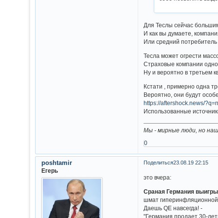
Для Теслы сейчас большим
И как вы думаете, компан
Или средний потребитель 
Тесла может огрести масс
Страховые компании одноз
Ну и вероятно в третьем 
Кстати , примерно одна т
Вероятно, они будут особе
https://aftershock.news/?q
Использованные источни
Мы - мирные люди, но на
0
poshtamir
Поделиться
23.08.19 22:15
Егерь
это вчера:
Сраная Германия выигрыв
шмат гиперинфляционной 
Даешь QE навсегда! -
"Германия продает 30-лет