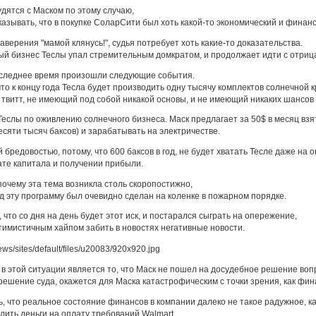
дятся с Маском по этому случаю,
казывать, что в покупке СоларСити был хоть какой-то экономический и финанс
аверения "мамой клянусь!", судья потребует хоть какие-то доказательства.
ный бизнес Теслы упал стремительным домкратом, и продолжает идти с отри
оследнее время произошли следующие события.
 что к концу года Тесла будет производить одну тысячу комплектов солнечной
твитт, не имеющий под собой никакой основы, и не имеющий никаких шансов
Теслы по оживлению солнечного бизнеса. Маск предлагает за 50$ в месяц взя
есяти тысяч баксов) и зарабатывать на электричестве.
бредовостью, потому, что 600 баксов в год, не будет хватать Тесле даже на о
рате капитала и получении прибыли.
почему эта тема возникла столь скоропостижно,
од эту программу был очевидно сделан на коленке в пожарном порядке.
 что со дня на день будет этот иск, и постарался сыграть на опережение,
тимистичным хайпом забить в новостях негативные новости.
 этой ситуации является то, что Маск не пошел на досудебное решение воп
решение суда, окажется для Маска катастрофическим с точки зрения, как фин
 что реальное состояние финансов в компании далеко не такое радужное, как
лить деньги на оплату требований Walmart.