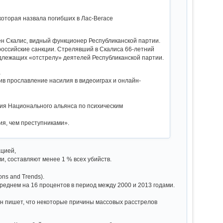
оторая назвала погибших в Лас-Вегасе
вен Скалис, видный функционер Республиканской партии.
ироссийские санкции. Стрелявший в Скалиса 66-летний
длежащих «отстрелу» деятелей Республиканской партии.
,
ив прославление насилия в видеоиграх и онлайн-
ия Национального альянса по психическим
я, чем преступниками».
ацией,
, составляют менее 1 % всех убийств.
ns and Trends).
среднем на 16 процентов в период между 2000 и 2013 годами.
 он пишет, что некоторые причины массовых расстрелов