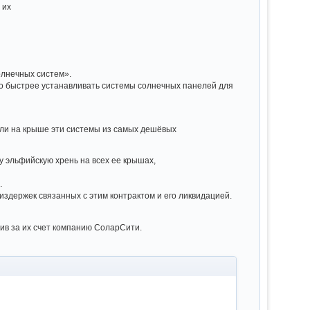
 их
олнечных систем».
о быстрее устанавливать системы солнечных панелей для
али на крыше эти системы из самых дешёвых
у эльфийскую хрень на всех ее крышах,
…
издержек связанных с этим контрактом и его ликвидацией.
пив за их счет компанию СоларСити.