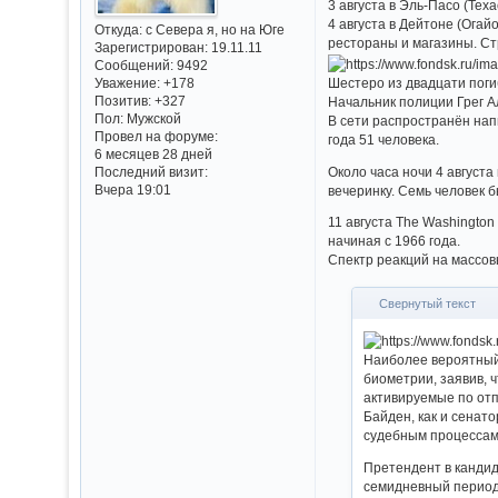
3 августа в Эль-Пасо (Тех
4 августа в Дейтоне (Огай
Откуда:
с Севера я, но на Юге
рестораны и магазины. Ст
Зарегистрирован
: 19.11.11
Сообщений:
9492
Шестеро из двадцати поги
Уважение:
+178
Позитив:
+327
Начальник полиции Грег А
Пол:
Мужской
В сети распространён нап
Провел на форуме:
года 51 человека.
6 месяцев 28 дней
Около часа ночи 4 август
Последний визит:
Вчера 19:01
вечеринку. Семь человек 
11 августа The Washingto
начиная с 1966 года.
Спектр реакций на массов
Свернутый текст
Наиболее вероятный
биометрии, заявив, 
активируемые по отп
Байден, как и сенат
судебным процессам
Претендент в кандид
семидневный период 