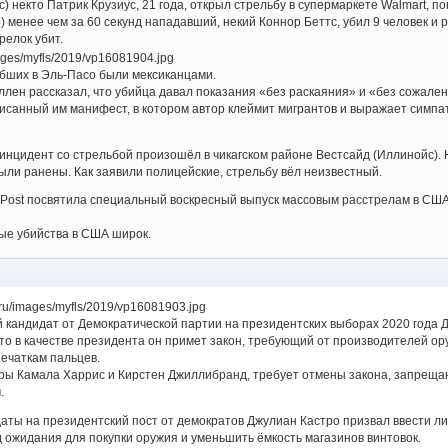
ас) некто Патрик Крузиус, 21 года, открыл стрельбу в супермаркете Walmart, 
о) менее чем за 60 секунд нападавший, некий Коннор Беттс, убил 9 человек и
релок убит.
бших в Эль-Пасо были мексиканцами.
ллен рассказал, что убийца давал показания «без раскаяния» и «без сожален
исанный им манифест, в котором автор клеймит мигрантов и выражает симпат
а инцидент со стрельбой произошёл в чикагском районе Вестсайд (Иллинойс)
были ранены. Как заявили полицейские, стрельбу вёл неизвестный.
n Post посвятила специальный воскресный выпуск массовым расстрелам в СШ
ые убийства в США широк.
 кандидат от Демократической партии на президентских выборах 2020 года 
что в качестве президента он примет закон, требующий от производителей о
ечаткам пальцев.
оры Камала Харрис и Кирстен Джиллибранд, требует отмены закона, запрещ
.
аты на президентский пост от демократов Джулиан Кастро призвал ввести л
ожидания для покупки оружия и уменьшить ёмкость магазинов винтовок.