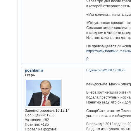
Через три дня после траг
в которой отвергает связ
«Мы должны… начать думат
«Окружающая среда» – это
Согласно американским пр
в среднем в Америке кажды
Из этого количества две т
Не превращается ли «сияю
https://www.fondsk.ru/news
0
poshtamir
Поделиться
21.08.19 18:25
Егерь
пеньдоськие Маск = эле
Вчера крупнейший ритейл
подала преступный иск на
Понятно ведь, что они до
Зарегистрирован
: 16.12.14
СоларСити, а затем Тесла
Сообщений:
1936
устанавливала и обслужи
Уважение:
+92
В период с 2012 года по 2
Позитив:
+135
В одном из случаев, толь
Провел на форуме: