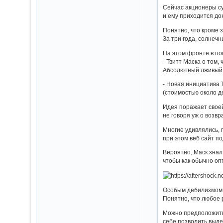
Сейчас акционеры су
и ему приходится до
Понятно, что кроме з
За три года, солнеч
На этом фронте в п
- Твитт Маска о том,
Абсолютный лживый 
- Новая инициатива 
(стоимостью около д
Идея поражает своей 
не говоря уж о возв
Многие удивлялись, 
при этом веб сайт п
Вероятно, Маск знал,
чтобы как обычно оп
Особым дебилизмом в
Понятно, что любое 
Можно предположить,
себе позволить выде