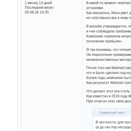
1 месяц 13 дней
В какой-то момент walmart
Последний визит:
установки.
05.08.26 10:35
Как оказалось, Маск умет
но собственно все к чему
В жалобе утверждается, ч
и «не соблюдала требуемы
Компания «приняла непро
получения прибыли».
Я так понимаю, что чтени
Он переполнен примерами 
низкокачественных матер
После того как Walmart у
что и было сделано год на
Более года, компания пыт
Как результат Walmart тр
Что делает этот иск стол
Как известно в 2016 году 
При этом он спас свои де
Свернутый текст
В частности, для п
(и до сих пор несуще