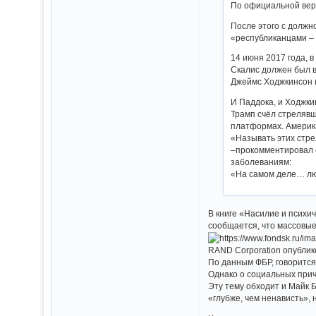
По официальной вер
После этого с должн
«республиканцами – 
14 июня 2017 года, 
Скалис должен был в
Джеймс Ходжкинсон 
И Паддока, и Ходжки
Трамп счёл стрелявш
платформах. Америка
«Называть этих стре
–прокомментировал 
заболеваниям:
«На самом деле… лю
В книге «Насилие и психи
сообщается, что массовые
RAND Corporation опублико
По данным ФБР, говорится
Однако о социальных прич
Эту тему обходит и Майк 
«глубже, чем ненависть», 