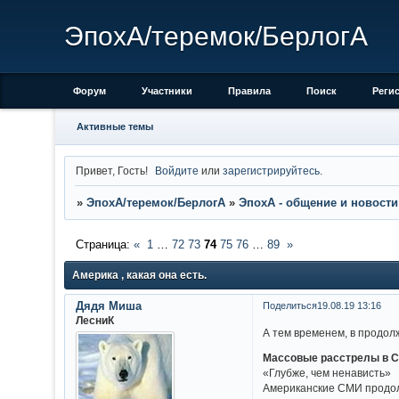
ЭпохА/теремок/БерлогА
Форум
Участники
Правила
Поиск
Реги
Активные темы
Привет, Гость!
Войдите
или
зарегистрируйтесь
.
»
ЭпохА/теремок/БерлогА
»
ЭпохА - общение и новости
Страница:
«
1
…
72
73
74
75
76
…
89
»
Америка , какая она есть.
Дядя Миша
Поделиться
19.08.19 13:16
ЛесниК
А тем временем, в продолж
Массовые расстрелы в С
«Глубже, чем ненависть»
Американские СМИ продол