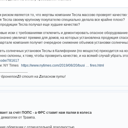
 риском является то, что жертвы компании Тесла массово проверят качество 
ия Тесла своему крупному покупателю специально делала все крайне плохо?
продукции Тесла получал еще худшее качество?
овые иски с требованиями отключить и демонтировать опасное оборудование
начно увеличат премию для домов, на которых установлена продукция спаси
квартале компания получит очередное снижение объемов установки солнечны
реть солнечных установок Теслы в Калифорнии (по мощости) приходится на к
нно склонны, к тому, чтобы проверить качество, и на всякий случай убрать это
=node/781617
ки: NY Times
https://www.nytimes.com/2019/08/20/busi … fires.html
ш бронепое
Z
д стоит на
Z
апасном пути!
ает за счёт ПОПС - а ФРС ставит нам палки в колеса
демагогии от Трампа.
ние облигации с отрицательной доходностью.