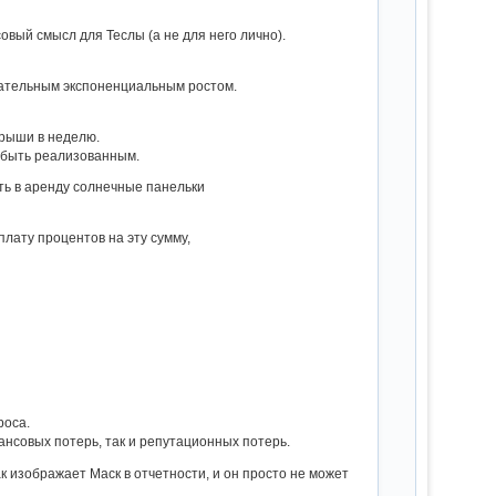
овый смысл для Теслы (а не для него лично).
цательным экспоненциальным ростом.
 крыши в неделю.
 быть реализованным.
ть в аренду солнечные панельки
плату процентов на эту сумму,
роса.
ансовых потерь, так и репутационных потерь.
 изображает Маск в отчетности, и он просто не может