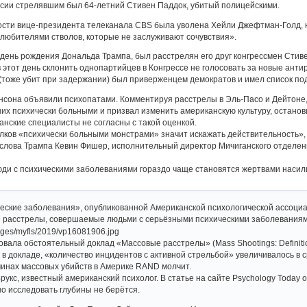
сии стрелявшим был 64-летний Стивен Паддок, убитый полицейскими.
ости вице-президента телеканала CBS была уволена Хейли Джефтман-Голд, к
любителями стволов, которые не заслуживают сочувствия».
в день рождения Дональда Трампа, был расстрелян его друг конгрессмен Сти
 этот день склонить однопартийцев в Конгрессе не голосовать за новые ант
(тоже убит при задержании) был приверженцем демократов и имел список по
нсона объявили психопатами. Комментируя расстрелы в Эль-Пасо и Дейтоне
их психически больными и призвал изменить американскую культуру, останов
нские специалисты не согласны с такой оценкой.
лков «психически больными монстрами» значит искажать действительность»,
слова Трампа Кевин Фишер, исполнительный директор Мичиганского отделен
ди с психическими заболеваниями гораздо чаще становятся жертвами насили
ческие заболевания», опубликованной Американской психологической ассоци
 расстрелы, совершаемые людьми с серьёзными психическими заболеваниями
вала обстоятельный доклад «Массовые расстрелы» (Mass Shootings: Definitio
 в докладе, «количество инцидентов с активной стрельбой» увеличивалось в 
инах массовых убийств в Америке RAND молчит.
Брукс, известный американский психолог. В статье на сайте Psychology Today
но исследовать глубины не берётся.